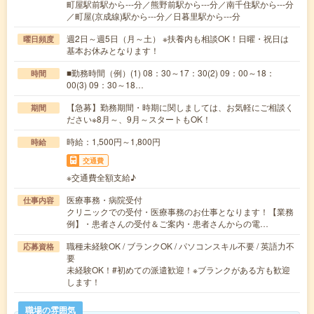
町屋駅前駅から---分／熊野前駅から---分／南千住駅から---分
／町屋(京成線)駅から---分／日暮里駅から---分
週2日～週5日（月～土） ※扶養内も相談OK！日曜・祝日は
曜日頻度
基本お休みとなります！
■勤務時間（例）(1) 08：30～17：30(2) 09：00～18：
時間
00(3) 09：30～18…
【急募】勤務期間・時期に関しましては、お気軽にご相談く
期間
ださい※8月～、9月～スタートもOK！
時給：1,500円～1,800円
時給
交通費
※交通費全額支給♪
医療事務・病院受付
仕事内容
クリニックでの受付・医療事務のお仕事となります！【業務
例】・患者さんの受付＆ご案内・患者さんからの電…
職種未経験OK / ブランクOK / パソコンスキル不要 / 英語力不
応募資格
要
未経験OK！#初めての派遣歓迎！※ブランクがある方も歓迎
します！
職場の雰囲気