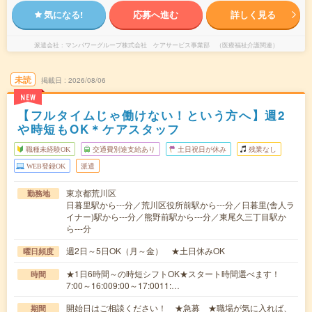
気になる!
応募へ進む
詳しく見る
派遣会社
マンパワーグループ株式会社 ケアサービス事業部 （医療福祉介護関連）
未読
掲載日
2026/08/06
NEW
【フルタイムじゃ働けない！という方へ】週2
や時短もOK＊ケアスタッフ
職種未経験OK
交通費別途支給あり
土日祝日が休み
残業なし
WEB登録OK
派遣
東京都荒川区
勤務地
日暮里駅から---分／荒川区役所前駅から---分／日暮里(舎人ラ
イナー)駅から---分／熊野前駅から---分／東尾久三丁目駅か
ら---分
週2日～5日OK（月～金） ★土日休みOK
曜日頻度
★1日6時間～の時短シフトOK★スタート時間選べます！
時間
7:00～16:009:00～17:0011:…
開始日はご相談ください！ ★急募 ★職場が気に入れば、
期間