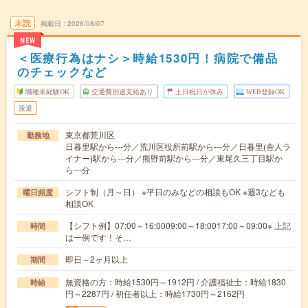
未読
掲載日
2026/08/07
NEW
＜医療行為はナシ＞時給1530円！病院で備品
のチェックなど
職種未経験OK
交通費別途支給あり
土日祝日が休み
WEB登録OK
派遣
東京都荒川区
勤務地
日暮里駅から---分／荒川区役所前駅から---分／日暮里(舎人ラ
イナー)駅から---分／熊野前駅から---分／東尾久三丁目駅か
ら---分
シフト制（月～日） ※平日のみなどの相談もOK ※週3なども
曜日頻度
相談OK
【シフト例】07:00～16:0009:00～18:0017:00～09:00※ 上記
時間
は一例です！そ…
即日～2ヶ月以上
期間
無資格の方：時給1530円～1912円 / 介護福祉士：時給1830
時給
円～2287円 / 初任者以上：時給1730円～2162円