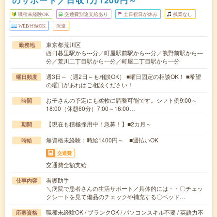
のサポート／日収1万1200円～
職種未経験OK
交通費別途支給あり
土日祝日が休み
残業なし
WEB登録OK
派遣
東京都荒川区
勤務地
西日暮里駅から---分／町屋駅前駅から---分／熊野前駅から---
分／荒川二丁目駅から---分／町屋二丁目駅から---分
週3日～（週2日～も相談OK） ■曜日固定の相談OK！ ■希望
曜日頻度
の曜日があればご相談ください！
お子さんの予定にも柔軟に調整可能です。シフト例9:00～
時間
18:00（休憩60分）7:00～16:00…
【現在も積極採用中！急募！】■2カ月～
期間
無資格未経験：時給1400円～ ■週払いOK
時給
交通費
交通費全額支給
看護助手
仕事内容
＼病院で患者さんの生活サポート／具体的には・・〇チェッ
クシートを見て備品のチェックや補充する〇ベッド…
職種未経験OK / ブランクOK / パソコンスキル不要 / 英語力不
応募資格