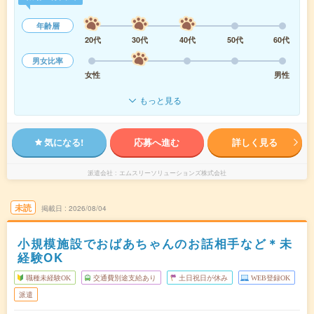
年齢層
20代
30代
40代
50代
60代
男女比率
女性
男性
もっと見る
気になる!
応募へ進む
詳しく見る
派遣会社
エムスリーソリューションズ株式会社
未読
掲載日
2026/08/04
小規模施設でおばあちゃんのお話相手など＊未
経験OK
職種未経験OK
交通費別途支給あり
土日祝日が休み
WEB登録OK
派遣