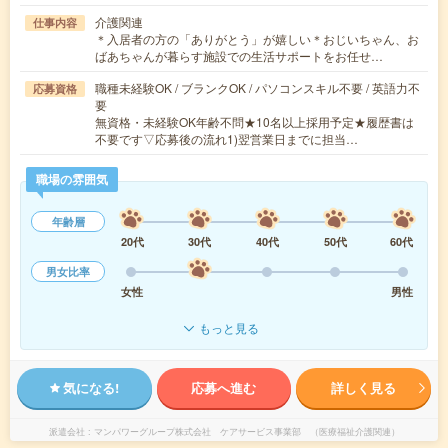
介護関連
仕事内容
＊入居者の方の「ありがとう」が嬉しい＊おじいちゃん、お
ばあちゃんが暮らす施設での生活サポートをお任せ…
職種未経験OK / ブランクOK / パソコンスキル不要 / 英語力不
応募資格
要
無資格・未経験OK年齢不問★10名以上採用予定★履歴書は
不要です▽応募後の流れ1)翌営業日までに担当…
職場の雰囲気
年齢層
20代
30代
40代
50代
60代
男女比率
女性
男性
もっと見る
気になる!
応募へ進む
詳しく見る
派遣会社
マンパワーグループ株式会社 ケアサービス事業部 （医療福祉介護関連）