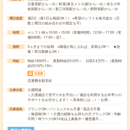
日暮里駅から---分／町屋(東京メトロ)駅から---分／赤土小学
校前駅から---分／新三河島駅から---分／熊野前駅から---分
週2日（週1日も相談OK！） ※希望のシフトを毎月提出（日
曜日頻度
数と曜日の組み合わせや固定も可）
≪シフト例≫10:00～15:00（実働5時間）12:00～17:00（実
時間
働5時間）17:00～翌1…
3ヵ月までの短期 ※職場が気に入れば、長期もOK！ ★急
期間
募！即日勤務もOK！
時給1900円～ 夜勤時給2310円～ 日収3.4万円～（夜勤時
時給
給2310円×15h）
交通費
交通費全額支給
介護関連
仕事内容
＼介護施設で見守りやお手伝い／施設を利用するお年寄りの
サポートをお任せします！＜具体的には…＞・お掃…
ブランクOK / パソコンスキル不要 / 英語力不要
応募資格
＜無資格OK！＞介護の経験をお持ちの方ブランクOK・年齢
不問！WワークOK10名以上募集中！履歴書不…