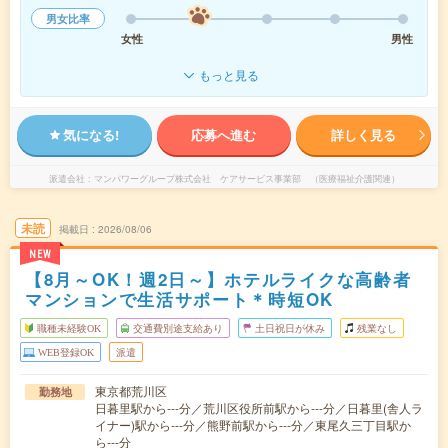
男女比率
女性
男性
もっと見る
気になる!
応募へ進む
詳しく見る
派遣会社
マンパワーグループ株式会社 ケアサービス事業部 （医療福祉介護関連）
未読
掲載日
2026/08/06
NEW
【8月～OK！週2日～】ホテルライクな高齢者
マンションで生活サポート＊時短OK
職種未経験OK
交通費別途支給あり
土日祝日が休み
残業なし
WEB登録OK
派遣
東京都荒川区
勤務地
日暮里駅から---分／荒川区役所前駅から---分／日暮里(舎人ラ
イナー)駅から---分／熊野前駅から---分／東尾久三丁目駅か
ら---分