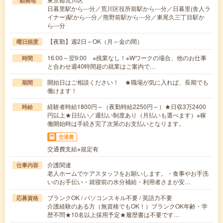
勤務地
日暮里駅から---分／荒川区役所前駅から---分／日暮里(舎人ラ
イナー)駅から---分／熊野前駅から---分／東尾久三丁目駅か
ら---分
【夜勤】週2日～OK（月～金の間）
曜日頻度
16:00～翌9:00 ※残業なし！※Wワークの場合、他のお仕事
時間
と合わせ週40時間超の就業はご案内で…
開始日はご相談ください！ ★職場が気に入れば、長期でも
期間
働けます！
経験者時給1800円～（夜勤時給2250円～）★日収3万2400
時給
円以上★日払い／週払い制度あり（月払いも選べます）※稼
働開始時は手続き完了次第のお支払いとなります。
交通費
交通費支給※規定有
介護関連
仕事内容
老人ホームでケアスタッフをお願いします。・食事やお手洗
いのお手伝い・就寝前の水分補給・利用者さまが安…
ブランクOK / パソコンスキル不要 / 英語力不要
応募資格
介護経験のある方（無資格でもOK！）ブランクOK年齢・学
歴不問★10名以上採用予定★履歴書は不要です…