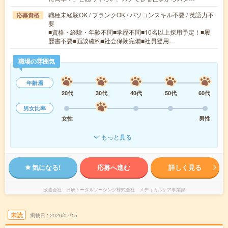
職種未経験OK / ブランクOK / パソコンスキル不要 / 英語力不
応募資格
要
■資格・経験・年齢不問■学歴不問■10名以上採用予定！■履
歴書不要■面談確約■社会保険完備■社員登用…
職場の雰囲気
年齢層
20代
30代
40代
50代
60代
男女比率
女性
男性
もっと見る
気になる!
応募へ進む
詳しく見る
派遣会社
日研トータルソーシング株式会社 メディカルケア事業部
未読
掲載日
2026/07/15