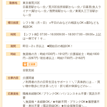
東京都荒川区
勤務地
日暮里駅から---分／荒川区役所前駅から---分／日暮里(舎人ラ
イナー)駅から---分／熊野前駅から---分／東尾久三丁目駅か
ら---分
シフト制（月～日） ※平日のみなどの相談もOK ※週3なども
曜日頻度
相談OK
【シフト例】07:00～16:0009:00～18:0017:00～09:00※ 上記
時間
は一例です！そ…
即日～2ヶ月以上 ■開始日の相談OK！
期間
無資格の方：時給1530円～1912円 / 介護福祉士：時給1830
時給
円～2287円 / 初任者以上：時給1730円～2162円
交通費
全額支給
介護関連
仕事内容
／利用者の方の日常生活をサポート！＼▽具体的には…・買
い物や散歩に付き添ったり・折り紙や体操などのレ…
職種未経験OK / ブランクOK / パソコンスキル不要 / 英語力不
応募資格
要
＼無資格＊未経験OK／★年齢不問・ブランクOK★履歴書不
要・来社不要（電話登録OK）★社会保険完備＼…