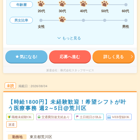
年齢層
20代
30代
40代
50代
60代
男女比率
女性
男性
もっと見る
気になる!
応募へ進む
詳しく見る
派遣会社
株式会社スタッフサービス
未読
掲載日
2026/08/04
【時給1800円】未経験歓迎！希望シフトが叶
う医療事務 週2～5日@荒川区
職種未経験OK
交通費別途支給あり
土日祝日が休み
WEB登録OK
派遣
東京都荒川区
勤務地