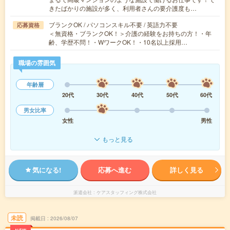
きたばかりの施設が多く、利用者さんの要介護度も…
ブランクOK / パソコンスキル不要 / 英語力不要
応募資格
＜無資格・ブランクOK！＞介護の経験をお持ちの方！・年
齢、学歴不問！・WワークOK！・10名以上採用…
職場の雰囲気
年齢層
20代
30代
40代
50代
60代
男女比率
女性
男性
もっと見る
気になる!
応募へ進む
詳しく見る
派遣会社
ケアスタッフィング株式会社
未読
掲載日
2026/08/07