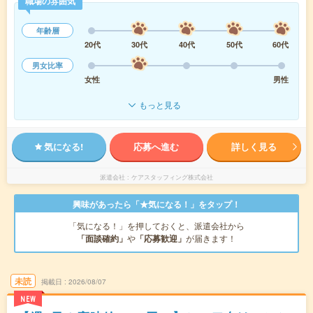
職場の雰囲気
年齢層
20代
30代
40代
50代
60代
男女比率
女性
男性
もっと見る
気になる!
応募へ進む
詳しく見る
派遣会社
ケアスタッフィング株式会社
興味があったら「★気になる！」をタップ！
「気になる！」を押しておくと、派遣会社から
「面談確約」
や
「応募歓迎」
が届きます！
未読
掲載日
2026/08/07
NEW