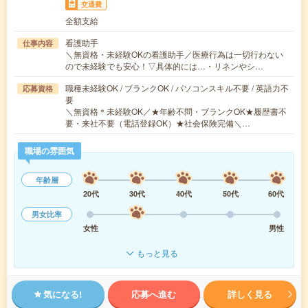
交通費
全額支給
看護助手
仕事内容
＼無資格・未経験OKの看護助手／医療行為は一切行わない
ので未経験でも安心！▽具体的には…・リネンやシ…
職種未経験OK / ブランクOK / パソコンスキル不要 / 英語力不
応募資格
要
＼無資格＊未経験OK／★年齢不問・ブランクOK★履歴書不
要・来社不要（電話登録OK）★社会保険完備＼…
職場の雰囲気
年齢層
20代
30代
40代
50代
60代
男女比率
女性
男性
もっと見る
気になる!
応募へ進む
詳しく見る