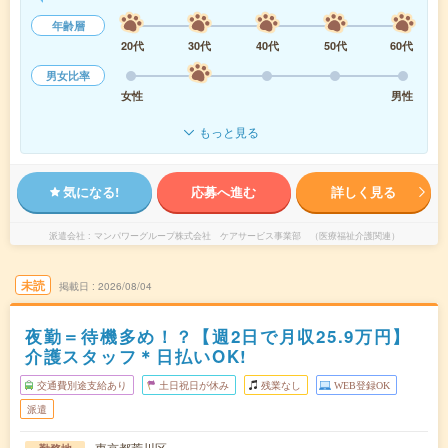
年齢層
20代
30代
40代
50代
60代
男女比率
女性
男性
もっと見る
気になる!
応募へ進む
詳しく見る
派遣会社
マンパワーグループ株式会社 ケアサービス事業部 （医療福祉介護関連）
未読
掲載日
2026/08/04
夜勤＝待機多め！？【週2日で月収25.9万円】
介護スタッフ＊日払いOK!
交通費別途支給あり
土日祝日が休み
残業なし
WEB登録OK
派遣
東京都荒川区