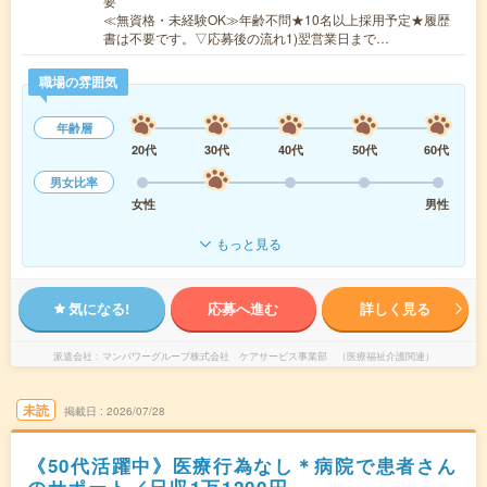
要
≪無資格・未経験OK≫年齢不問★10名以上採用予定★履歴
書は不要です。▽応募後の流れ1)翌営業日まで…
職場の雰囲気
年齢層
20代
30代
40代
50代
60代
男女比率
女性
男性
もっと見る
気になる!
応募へ進む
詳しく見る
派遣会社
マンパワーグループ株式会社 ケアサービス事業部 （医療福祉介護関連）
未読
掲載日
2026/07/28
《50代活躍中》医療行為なし＊病院で患者さん