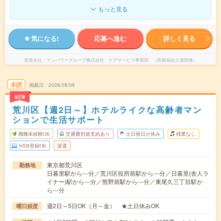
もっと見る
気になる!
応募へ進む
詳しく見る
派遣会社
マンパワーグループ株式会社 ケアサービス事業部 （医療福祉介護関連）
未読
掲載日
2026/08/06
NEW
荒川区【週2日～】ホテルライクな高齢者マン
ションで生活サポート
職種未経験OK
交通費別途支給あり
土日祝日が休み
残業なし
WEB登録OK
派遣
東京都荒川区
勤務地
日暮里駅から---分／荒川区役所前駅から---分／日暮里(舎人ラ
イナー)駅から---分／熊野前駅から---分／東尾久三丁目駅か
ら---分
週2日～5日OK（月～金） ★土日休みOK
曜日頻度