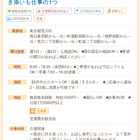
き添いも仕事の1つ
職種未経験OK
交通費別途支給あり
土日祝日が休み
残業なし
WEB登録OK
派遣
東京都荒川区
勤務地
西日暮里駅から---分／町屋駅前駅から---分／熊野前駅から---
分／荒川二丁目駅から---分／町屋二丁目駅から---分
週3日～（週2日～も相談OK） ■曜日固定の相談OK！ ■希望
曜日頻度
の曜日があればご相談ください！
9:00～18:00（休憩60分）■ご希望があれば下記シフトも
時間
OK！早番 7:00～16:00遅番 …
【8月中のスタートOK！急募！】2カ月～ ■ご応募から最短
期間
2～3日後に就業が可能です！
無資格未経験：時給1500円～ ■週払いOK ■扶養内OK ■
時給
日収1万2000円以上
交通費
交通費全額支給
介護関連
仕事内容
≪散歩に付き添ったり、お話し相手になったり≫「え？意外
に簡単！」と思うくらい、スグできる仕事からスタ…