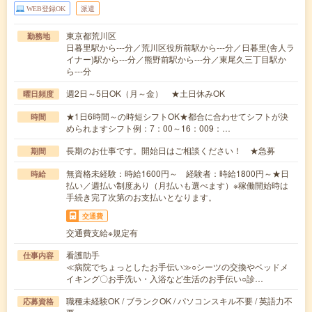
WEB登録OK
派遣
東京都荒川区
勤務地
日暮里駅から---分／荒川区役所前駅から---分／日暮里(舎人ラ
イナー)駅から---分／熊野前駅から---分／東尾久三丁目駅か
ら---分
週2日～5日OK（月～金） ★土日休みOK
曜日頻度
★1日6時間～の時短シフトOK★都合に合わせてシフトが決
時間
められますシフト例：7：00～16：009：…
長期のお仕事です。開始日はご相談ください！ ★急募
期間
無資格未経験：時給1600円～ 経験者：時給1800円～★日
時給
払い／週払い制度あり（月払いも選べます）※稼働開始時は
手続き完了次第のお支払いとなります。
交通費
交通費支給※規定有
看護助手
仕事内容
≪病院でちょっとしたお手伝い≫○シーツの交換やベッドメ
イキング〇お手洗い・入浴など生活のお手伝い○診…
職種未経験OK / ブランクOK / パソコンスキル不要 / 英語力不
応募資格