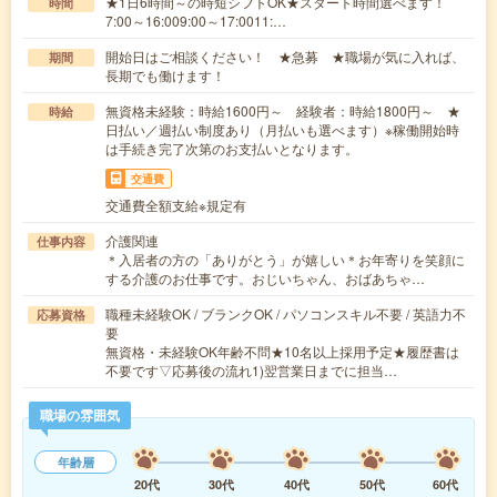
★1日6時間～の時短シフトOK★スタート時間選べます！
時間
7:00～16:009:00～17:0011:…
開始日はご相談ください！ ★急募 ★職場が気に入れば、
期間
長期でも働けます！
無資格未経験：時給1600円～ 経験者：時給1800円～ ★
時給
日払い／週払い制度あり（月払いも選べます）※稼働開始時
は手続き完了次第のお支払いとなります。
交通費
交通費全額支給※規定有
介護関連
仕事内容
＊入居者の方の「ありがとう」が嬉しい＊お年寄りを笑顔に
する介護のお仕事です。おじいちゃん、おばあちゃ…
職種未経験OK / ブランクOK / パソコンスキル不要 / 英語力不
応募資格
要
無資格・未経験OK年齢不問★10名以上採用予定★履歴書は
不要です▽応募後の流れ1)翌営業日までに担当…
職場の雰囲気
年齢層
20代
30代
40代
50代
60代