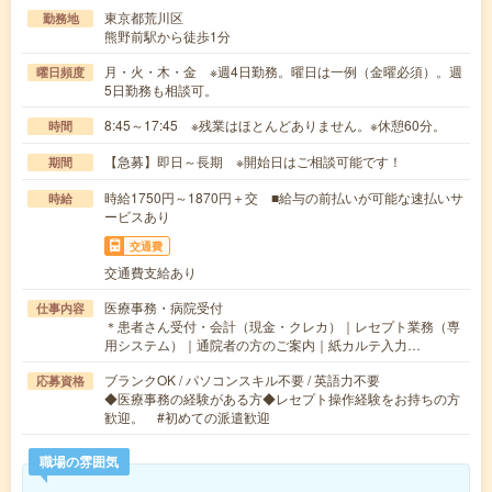
東京都荒川区
勤務地
熊野前駅から徒歩1分
月・火・木・金 ※週4日勤務。曜日は一例（金曜必須）。週
曜日頻度
5日勤務も相談可。
8:45～17:45 ※残業はほとんどありません。※休憩60分。
時間
【急募】即日～長期 ※開始日はご相談可能です！
期間
時給1750円～1870円＋交 ■給与の前払いが可能な速払いサ
時給
ービスあり
交通費
交通費支給あり
医療事務・病院受付
仕事内容
＊患者さん受付・会計（現金・クレカ）｜レセプト業務（専
用システム）｜通院者の方のご案内｜紙カルテ入力…
ブランクOK / パソコンスキル不要 / 英語力不要
応募資格
◆医療事務の経験がある方◆レセプト操作経験をお持ちの方
歓迎。 #初めての派遣歓迎
職場の雰囲気