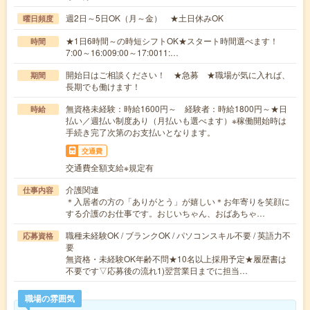
週2日～5日OK（月～金） ★土日休みOK
曜日頻度
★1日6時間～の時短シフトOK★スタート時間選べます！
時間
7:00～16:009:00～17:0011:…
開始日はご相談ください！ ★急募 ★職場が気に入れば、
期間
長期でも働けます！
無資格未経験：時給1600円～ 経験者：時給1800円～★日
時給
払い／週払い制度あり（月払いも選べます）※稼働開始時は
手続き完了次第のお支払いとなります。
交通費
交通費全額支給※規定有
介護関連
仕事内容
＊入居者の方の「ありがとう」が嬉しい＊お年寄りを笑顔に
する介護のお仕事です。おじいちゃん、おばあちゃ…
職種未経験OK / ブランクOK / パソコンスキル不要 / 英語力不
応募資格
要
無資格・未経験OK年齢不問★10名以上採用予定★履歴書は
不要です▽応募後の流れ1)翌営業日までに担当…
職場の雰囲気