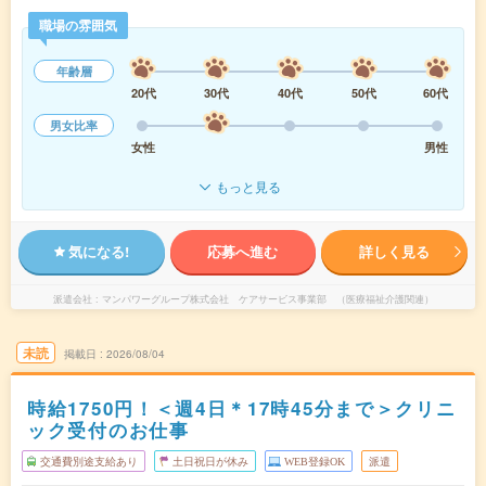
職場の雰囲気
年齢層
20代
30代
40代
50代
60代
男女比率
女性
男性
もっと見る
気になる!
応募へ進む
詳しく見る
派遣会社
マンパワーグループ株式会社 ケアサービス事業部 （医療福祉介護関連）
未読
掲載日
2026/08/04
時給1750円！＜週4日＊17時45分まで＞クリニ
ック受付のお仕事
交通費別途支給あり
土日祝日が休み
WEB登録OK
派遣