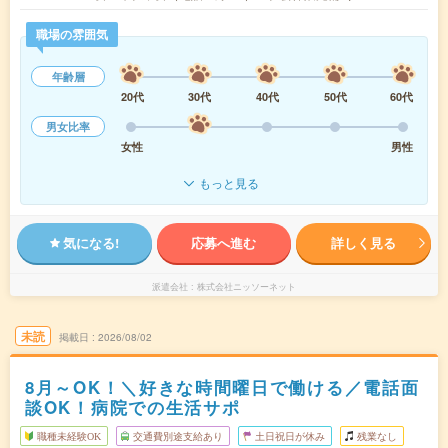
職場の雰囲気
年齢層
20代
30代
40代
50代
60代
男女比率
女性
男性
もっと見る
気になる!
応募へ進む
詳しく見る
派遣会社
株式会社ニッソーネット
未読
掲載日
2026/08/02
8月～OK！＼好きな時間曜日で働ける／電話面
談OK！病院での生活サポ
職種未経験OK
交通費別途支給あり
土日祝日が休み
残業なし