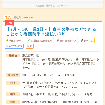
派遣会社
株式会社ニッソーネット
未読
掲載日
2026/08/07
NEW
【8月～OK！週2日～】食事の準備などできる
ことから看護助手＊週払いOK
職種未経験OK
交通費別途支給あり
土日祝日が休み
残業なし
WEB登録OK
派遣
東京都荒川区
勤務地
日暮里駅から---分／荒川区役所前駅から---分／日暮里(舎人ラ
イナー)駅から---分／熊野前駅から---分／東尾久三丁目駅か
ら---分
週2日～5日OK（月～金） ★土日休みOK
曜日頻度
★1日6時間～の時短シフトOK★もちろんフルタイムシフト
時間
も可能★スタート時間選べます7:00～16:…
長期のお仕事です。開始日はご相談ください！ ★急募
期間
無資格未経験：時給1600円～ 経験者：時給1800円～ ★
時給