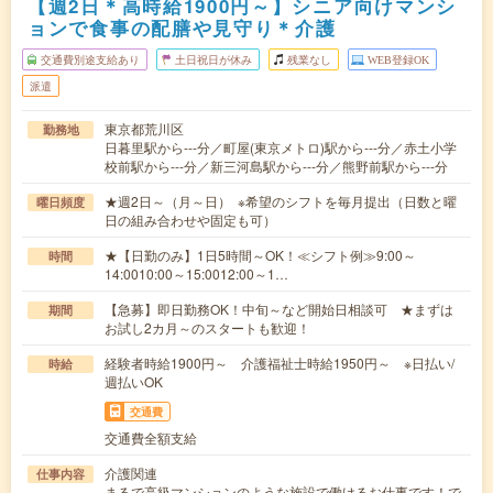
【週2日＊高時給1900円～】シニア向けマンシ
ョンで食事の配膳や見守り＊介護
交通費別途支給あり
土日祝日が休み
残業なし
WEB登録OK
派遣
東京都荒川区
勤務地
日暮里駅から---分／町屋(東京メトロ)駅から---分／赤土小学
校前駅から---分／新三河島駅から---分／熊野前駅から---分
★週2日～（月～日） ※希望のシフトを毎月提出（日数と曜
曜日頻度
日の組み合わせや固定も可）
★【日勤のみ】1日5時間～OK！≪シフト例≫9:00～
時間
14:0010:00～15:0012:00～1…
【急募】即日勤務OK！中旬～など開始日相談可 ★まずは
期間
お試し2カ月～のスタートも歓迎！
経験者時給1900円～ 介護福祉士時給1950円～ ※日払い/
時給
週払いOK
交通費
交通費全額支給
介護関連
仕事内容
まるで高級マンションのような施設で働けるお仕事です！で