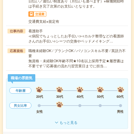
日払い／週払い制度あり（月払いも選べます）※稼働開始時
は手続き完了次第のお支払いとなります。
交通費
交通費支給※規定有
看護助手
仕事内容
≪病院でちょっとしたお手伝い≫○カルテ整理などの看護師
さんのお手伝い○シーツの交換やベッドメイキング…
職種未経験OK / ブランクOK / パソコンスキル不要 / 英語力不
応募資格
要
無資格・未経験OK年齢不問★10名以上採用予定★履歴書は
不要です▽応募後の流れ1)翌営業日までに担当…
職場の雰囲気
年齢層
20代
30代
40代
50代
60代
男女比率
女性
男性
もっと見る