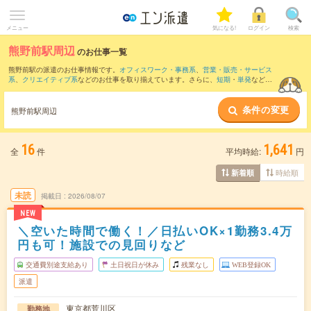
メニュー
気になる!
ログイン
検索
熊野前駅周辺
のお仕事一覧
熊野前駅の派遣のお仕事情報です。
オフィスワーク・事務系
、
営業・販売・サービス
系
、
クリエイティブ系
などのお仕事を取り揃えています。さらに、
短期
・
単発
などの
期間や、
職種未経験OK
などのこだわり条件で絞り込んでいただけます。
条件の変更
また、
上野駅
・
御徒町駅
・
本郷三丁目駅
・
北千住駅
・
春日(東京都)駅
など近隣駅のお仕
熊野前駅周辺
事もご確認いただけます。
16
1,641
全
件
平均時給:
円
時給順
新着順
未読
掲載日
2026/08/07
NEW
＼空いた時間で働く！／日払いOK×1勤務3.4万
円も可！施設での見回りなど
交通費別途支給あり
土日祝日が休み
残業なし
WEB登録OK
派遣
東京都荒川区
勤務地