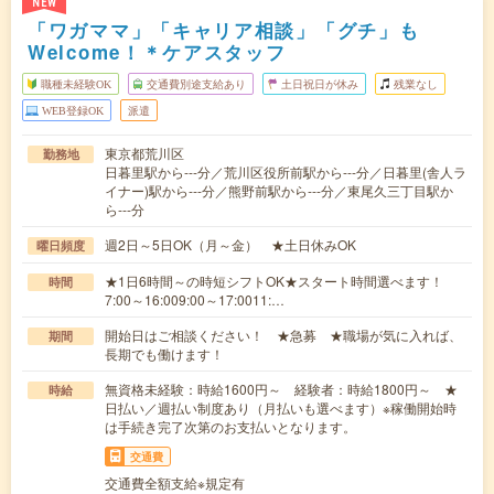
NEW
「ワガママ」「キャリア相談」「グチ」も
Welcome！＊ケアスタッフ
職種未経験OK
交通費別途支給あり
土日祝日が休み
残業なし
WEB登録OK
派遣
東京都荒川区
勤務地
日暮里駅から---分／荒川区役所前駅から---分／日暮里(舎人ラ
イナー)駅から---分／熊野前駅から---分／東尾久三丁目駅か
ら---分
週2日～5日OK（月～金） ★土日休みOK
曜日頻度
★1日6時間～の時短シフトOK★スタート時間選べます！
時間
7:00～16:009:00～17:0011:…
開始日はご相談ください！ ★急募 ★職場が気に入れば、
期間
長期でも働けます！
無資格未経験：時給1600円～ 経験者：時給1800円～ ★
時給
日払い／週払い制度あり（月払いも選べます）※稼働開始時
は手続き完了次第のお支払いとなります。
交通費
交通費全額支給※規定有