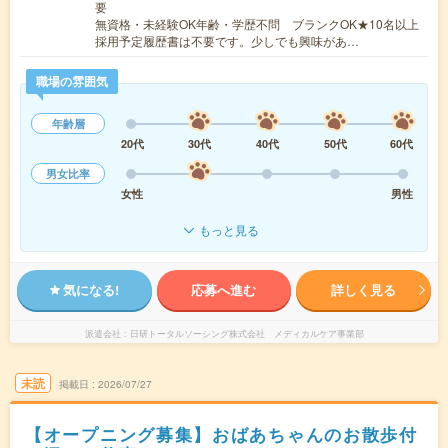
要
無資格・未経験OK年齢・学歴不問 ブランクOK★10名以上
採用予定履歴書は不要です。少しでも興味があ…
職場の雰囲気
年齢層
20代
30代
40代
50代
60代
男女比率
女性
男性
もっと見る
気になる!
応募へ進む
詳しく見る
派遣会社
日研トータルソーシング株式会社 メディカルケア事業部
未読
掲載日
2026/07/27
【オープニング募集】おばあちゃんのお散歩付