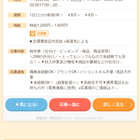
22:0017:00～22:…
1日だけの単発OK！ ＃8月～ ＃9月～
期間
時給1,200円～1,625円
時給
交通費
■ 交通費規定内支給 ※派遣先による
軽作業（仕分け・ピッキング・検品、商品管理）
仕事内容
＼DMの仕分け／＜とってもシンプルなので未経験でも安
心！＞▼封入作業及び梱包▼雑誌や書籍などの仕分け…
職種未経験OK / ブランクOK / パソコンスキル不要 / 英語力不
応募資格
要
▼未経験OK！（副業歓迎☆）▼高校生不可▼携帯電話をお
持ちの方（業務連絡に使用）※応募後のご連絡はメ…
気になる!
応募へ進む
詳しく見る
派遣会社
株式会社バイトレ（キャムコムグループ）