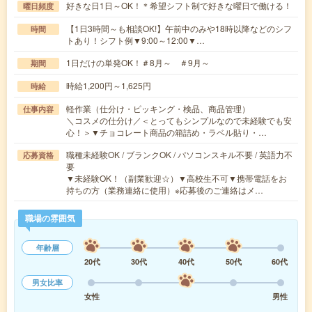
好きな日1日～OK！＊希望シフト制で好きな曜日で働ける！
曜日頻度
【1日3時間～も相談OK!】午前中のみや18時以降などのシフ
時間
トあり！シフト例▼9:00～12:00▼…
1日だけの単発OK！＃8月～ ＃9月～
期間
時給1,200円～1,625円
時給
軽作業（仕分け・ピッキング・検品、商品管理）
仕事内容
＼コスメの仕分け／＜とってもシンプルなので未経験でも安
心！＞▼チョコレート商品の箱詰め・ラベル貼り・…
職種未経験OK / ブランクOK / パソコンスキル不要 / 英語力不
応募資格
要
▼未経験OK！（副業歓迎☆）▼高校生不可▼携帯電話をお
持ちの方（業務連絡に使用）※応募後のご連絡はメ…
職場の雰囲気
年齢層
20代
30代
40代
50代
60代
男女比率
女性
男性