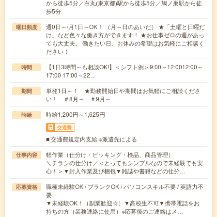
から徒歩5分／白丸(東京都)駅から徒歩5分／鳩ノ巣駅から徒
歩5分
週0日～/月1日～OK！ （月～日のあいだ） ★「土曜と日曜だ
曜日頻度
け」など色々な働き方ができます！ ★お仕事ゼロの週があっ
ても大丈夫。 働きたい日、お休みの希望はお気軽にご相談く
ださい！
【1日3時間～も相談OK!】＜シフト例＞9:00～12:0012:00～
時間
17:00 17:00～22…
単発1日～！ ★勤務開始日や期間はお気軽にご相談くださ
期間
い！ ＃8月～ ＃9月～
時給1,200円～1,625円
時給
交通費
■ 交通費規定内支給 ※派遣先による
軽作業（仕分け・ピッキング・検品、商品管理）
仕事内容
＼チラシの仕分け／＜とってもシンプルなので未経験でも安
心！＞▼封入作業及び梱包▼雑誌や書籍などの仕分…
職種未経験OK / ブランクOK / パソコンスキル不要 / 英語力不
応募資格
要
▼未経験OK！（副業歓迎☆）▼高校生不可▼携帯電話をお
持ちの方（業務連絡に使用）※応募後のご連絡はメ…