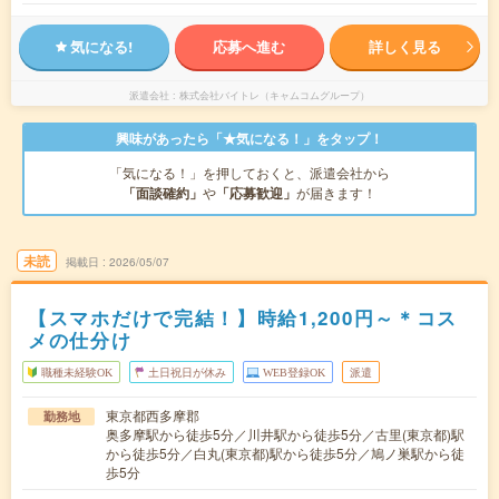
気になる!
応募へ進む
詳しく見る
派遣会社
株式会社バイトレ（キャムコムグループ）
興味があったら「★気になる！」をタップ！
「気になる！」を押しておくと、派遣会社から
「面談確約」
や
「応募歓迎」
が届きます！
未読
掲載日
2026/05/07
【スマホだけで完結！】時給1,200円～＊コス
メの仕分け
職種未経験OK
土日祝日が休み
WEB登録OK
派遣
東京都西多摩郡
勤務地
奥多摩駅から徒歩5分／川井駅から徒歩5分／古里(東京都)駅
から徒歩5分／白丸(東京都)駅から徒歩5分／鳩ノ巣駅から徒
歩5分