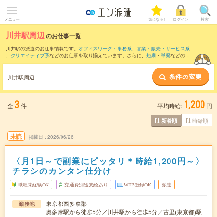
メニュー
気になる!
ログイン
検索
川井駅周辺
のお仕事一覧
川井駅の派遣のお仕事情報です。
オフィスワーク・事務系
、
営業・販売・サービス系
、
クリエイティブ系
などのお仕事を取り揃えています。さらに、
短期
・
単発
などの期
間や、
職種未経験OK
などのこだわり条件で絞り込んでいただけます。
条件の変更
また、
河辺駅
・
武蔵五日市駅
・
東青梅駅
・
日向和田駅
・
武蔵増戸駅
など近隣駅のお仕
川井駅周辺
事もご確認いただけます。
3
1,200
全
件
平均時給:
円
時給順
新着順
未読
掲載日
2026/06/26
〈月1日～で副業にピッタリ＊時給1,200円～〉
チラシのカンタン仕分け
職種未経験OK
交通費別途支給あり
WEB登録OK
派遣
東京都西多摩郡
勤務地
奥多摩駅から徒歩5分／川井駅から徒歩5分／古里(東京都)駅