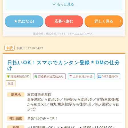
もっと見る
気になる!
応募へ進む
詳しく見る
派遣会社
株式会社バイトレ（キャムコムグループ）
未読
掲載日
2026/04/21
日払いOK！スマホでカンタン登録＊DMの仕分
け
職種未経験OK
交通費別途支給あり
土日祝日が休み
WEB登録OK
派遣
東京都西多摩郡
勤務地
奥多摩駅から徒歩5分／川井駅から徒歩5分／古里(東京都)駅
から徒歩5分／白丸(東京都)駅から徒歩5分／鳩ノ巣駅から徒
歩5分
単発1日のみ～OK！
曜日頻度
＜1日3時間～OK！＞▼ 例えば… ▼15:00～18:0015:00～
時間