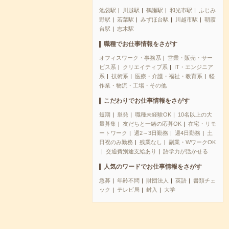
池袋駅
川越駅
鶴瀬駅
和光市駅
ふじみ
野駅
若葉駅
みずほ台駅
川越市駅
朝霞
台駅
志木駅
職種でお仕事情報をさがす
オフィスワーク・事務系
営業・販売・サー
ビス系
クリエイティブ系
IT・エンジニア
系
技術系
医療・介護・福祉・教育系
軽
作業・物流・工場・その他
こだわりでお仕事情報をさがす
短期
単発
職種未経験OK
10名以上の大
量募集
友だちと一緒の応募OK
在宅・リモ
ートワーク
週2～3日勤務
週4日勤務
土
日祝のみ勤務
残業なし
副業・WワークOK
交通費別途支給あり
語学力が活かせる
人気のワードでお仕事情報をさがす
急募
年齢不問
財団法人
英語
書類チェ
ック
テレビ局
封入
大学