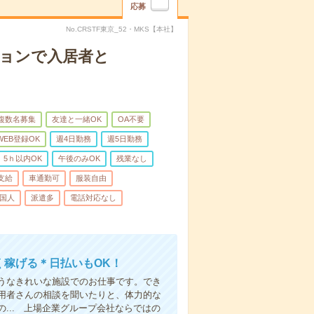
応募
No.CRSTF東京_52・MKS【本社】
ションで入居者と
複数名募集
友達と一緒OK
OA不要
WEB登録OK
週4日勤務
週5日勤務
5ｈ以内OK
午後のみOK
残業なし
支給
車通勤可
服装自由
国人
派遣多
電話対応なし
く稼げる＊日払いもOK！
うなきれいな施設でのお仕事です。でき
用者さんの相談を聞いたりと、体力的な
... 上場企業グループ会社ならではの