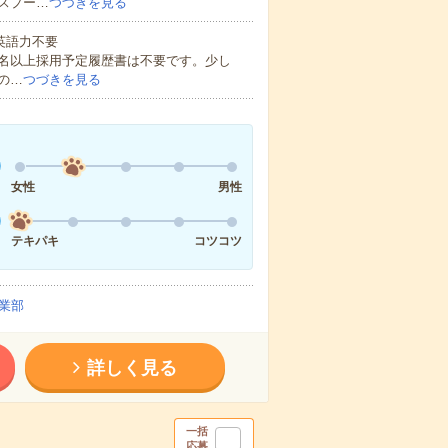
スプー…
つづきを見る
 英語力不要
0名以上採用予定履歴書は不要です。少し
の…
つづきを見る
女性
男性
テキパキ
コツコツ
業部
詳しく見る
一括
応募