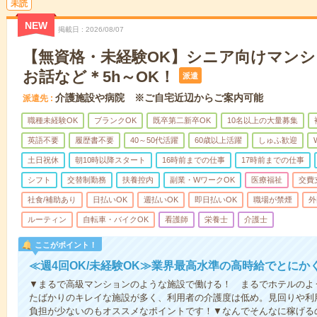
未読
NEW
掲載日
2026/08/07
【無資格・未経験OK】シニア向けマン
お話など＊5h～OK！
派遣
介護施設や病院 ※ご自宅近辺からご案内可能
派遣先
職種未経験OK
ブランクOK
既卒第二新卒OK
10名以上の大量募集
英語不要
履歴書不要
40～50代活躍
60歳以上活躍
しゅふ歓迎
土日祝休
朝10時以降スタート
16時前までの仕事
17時前までの仕事
シフト
交替制勤務
扶養控内
副業・WワークOK
医療福祉
交費
社食/補助あり
日払いOK
週払いOK
即日払いOK
職場が禁煙
外
ルーティン
自転車・バイクOK
看護師
栄養士
介護士
ここがポイント！
≪週4回OK/未経験OK≫業界最高水準の高時給でとにか
▼まるで高級マンションのような施設で働ける！ まるでホテルのよ
たばかりのキレイな施設が多く、利用者の介護度は低め。見回りや利
負担が少ないのもオススメなポイントです！▼なんでそんなに稼げるの