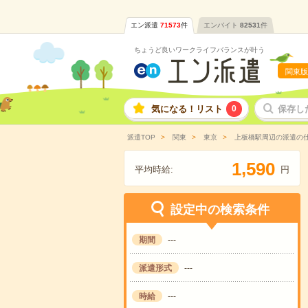
エン派遣
71573
件
エンバイト
82531
件
ちょうど良いワークライフバランスが叶う
関東版
気になる！リスト
0
保存し
派遣TOP
関東
東京
上板橋駅周辺の派遣の
,
1
5
9
0
平均時給:
円
設定中の検索条件
期間
---
派遣形式
---
時給
---