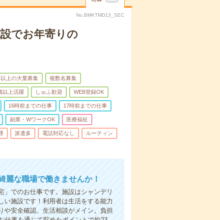
No.BMKTMD13_SEC
施設でお年寄りの
名以上の大量募集
複数名募集
0歳以上活躍
しゅふ歓迎
WEB登録OK
16時前までの仕事
17時前までの仕事
副業・WワークOK
医療福祉
煙
派遣多
電話対応なし
ルーティン
い綺麗な職場で働きませんか！
宅」でのお仕事です。施設はシャンデリ
しい施設です！利用者は生活をする能力
りや安全確認、生活相談がメイン。負担
お仕事を通じて貯めたポイントで約23,…