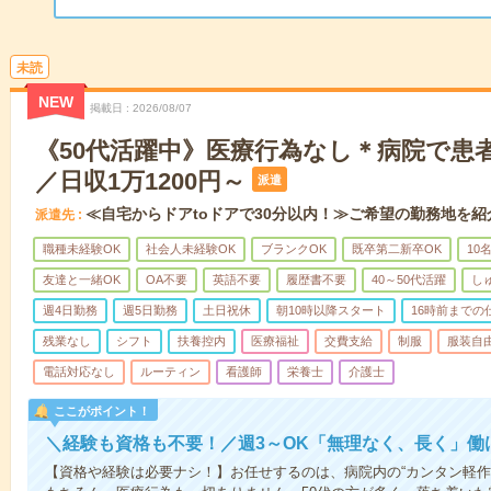
未読
NEW
掲載日
2026/08/07
《50代活躍中》医療行為なし＊病院で患
／日収1万1200円～
派遣
≪自宅からドアtoドアで30分以内！≫ご希望の勤務地を紹
派遣先
職種未経験OK
社会人未経験OK
ブランクOK
既卒第二新卒OK
10
友達と一緒OK
OA不要
英語不要
履歴書不要
40～50代活躍
し
週4日勤務
週5日勤務
土日祝休
朝10時以降スタート
16時前までの
残業なし
シフト
扶養控内
医療福祉
交費支給
制服
服装自
電話対応なし
ルーティン
看護師
栄養士
介護士
ここがポイント！
＼経験も資格も不要！／週3～OK「無理なく、長く」働
【資格や経験は必要ナシ！】お任せするのは、病院内の“カンタン軽作