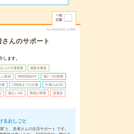
一括
応募
No.NSGSN72_KJMS
者さんのサポート
介します。
名以上の大量募集
複数名募集
ゅふ歓迎
WEB登録OK
週2～3日勤務
仕事
17時前までの仕事
午後のみOK
由
週払いOK
職場が禁煙
派遣多
けるおしごと
業”と、患者さんの生活サポート です。