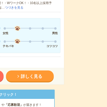
！・WワークOK！・10名以上採用予
は…
つづきを見る
女性
男性
テキパキ
コツコツ
詳しく見る
クリック！
」
や
「応募歓迎」
が届きます！