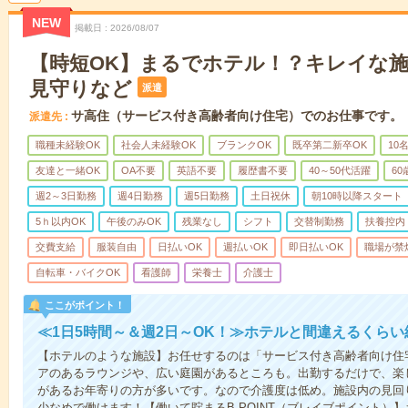
NEW
掲載日
2026/08/07
【時短OK】まるでホテル！？キレイな
見守りなど
派遣
サ高住（サービス付き高齢者向け住宅）でのお仕事です。
派遣先
職種未経験OK
社会人未経験OK
ブランクOK
既卒第二新卒OK
10
友達と一緒OK
OA不要
英語不要
履歴書不要
40～50代活躍
6
週2～3日勤務
週4日勤務
週5日勤務
土日祝休
朝10時以降スタート
5ｈ以内OK
午後のみOK
残業なし
シフト
交替制勤務
扶養控内
交費支給
服装自由
日払いOK
週払いOK
即日払いOK
職場が禁
自転車・バイクOK
看護師
栄養士
介護士
ここがポイント！
≪1日5時間～＆週2日～OK！≫ホテルと間違えるくら
【ホテルのような施設】お任せするのは「サービス付き高齢者向け住
アのあるラウンジや、広い庭園があるところも。出勤するだけで、楽
があるお年寄りの方が多いです。なので介護度は低め。施設内の見回
少なめで働けます！【働いて貯まるB-POINT（ブレイブポイント）】