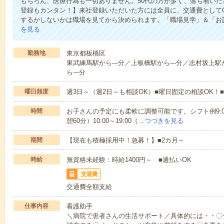
もちろん、医療行為も一切ありません。50代の方が多く、落ち着いた
登録もカンタン！】来社登録いただいた方には全員に、交通費としてQU
するかしないかは職場を見てから決められます。「職場見学」＆「お試
を見る
勤務地
東京都板橋区
東武練馬駅から---分／上板橋駅から---分／志村坂上駅
ら---分
曜日頻度
週3日～（週2日～も相談OK）■曜日固定の相談OK
時間
お子さんの予定にも柔軟に調整可能です。シフト例9:00～18
憩60分）10:00～19:00（…
つづきを見る
期間
【現在も積極採用中！急募！】■2カ月～
時給
無資格未経験：時給1400円～ ■週払いOK
交通費
交通費全額支給
仕事内容
看護助手
＼病院で患者さんの生活サポート／具体的には・・〇