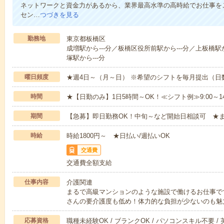
ネットワークと資金力があるから、業界最高水準の高時給でお仕事を
セン…
つづきを見る
勤務地
東京都板橋区
成増駅から---分／板橋区役所前駅から---分／上板橋駅か
塚駅から---分
曜日頻度
★週4日～（月～日） ※希望のシフトを毎月提出（
時間
★【日勤のみ】1日5時間～OK！≪シフト例≫9:00～14:001
期間
【急募】即日勤務OK！中旬～など開始日相談可 ★
時給
時給1800円～ ★日払い/週払いOK
交通費
交通費全額支給
仕事内容
介護関連
まるで高級マンションのような施設で働けるお仕事で
さんの要介護度も低め！体力的な負担が少ないのも魅
応募資格
職種未経験OK / ブランクOK / パソコンスキル不要 /