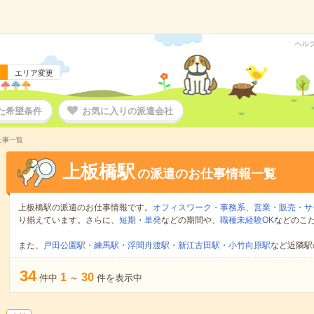
ヘル
エリア変更
た希望条件
お気に入りの派遣会社
仕事一覧
上板橋駅
の派遣のお仕事情報一覧
上板橋駅の派遣のお仕事情報です。
オフィスワーク・事務系
、
営業・販売・サ
り揃えています。さらに、
短期
・
単発
などの期間や、
職種未経験OK
などのこ
また、
戸田公園駅
・
練馬駅
・
浮間舟渡駅
・
新江古田駅
・
小竹向原駅
など近隣駅
34
1
30
件中
～
件を表示中