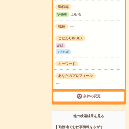
勤務地
上板橋
駅/路線
職種
---
こだわりINDEX
---
絶対
---
できれば
キーワード
---
あなたのプロフィール
---
条件の変更
他の検索結果を見る
勤務地でお仕事情報をさがす