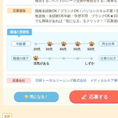
補充する〇ベッドのシーツ交換や整頓をする〇食事を
応募資格
職種未経験OK / ブランクOK / パソコンスキル不要 /
無資格・未経験OK年齢・学歴不問 ブランクOK★1
でも興味があれば「気になる」をクリック！▽応募後
職場の雰囲気
年齢層
男女比率
20代
30代
40代
50代
60代
職場の様子
仕事の仕方
活気がある
しずか
日研トータルソーシング株式会社 メディカルケア事
派遣会社
応募する
気になる！
未読