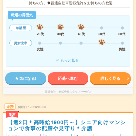
持ちの方。◆普通自動車運転免許をお持ちの方歓迎…
職場の雰囲気
年齢層
20代
30代
40代
50代
60代
男女比率
女性
男性
もっと見る
気になる!
応募へ進む
詳しく見る
派遣会社
株式会社スタッフサービス
未読
掲載日
2026/08/06
NEW
【週2日＊高時給1900円～】シニア向けマンシ
ョンで食事の配膳や見守り＊介護