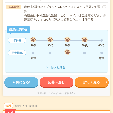
職種未経験OK / ブランクOK / パソコンスキル不要 / 英語力不
応募資格
要
高校生は不可過度な染髪、ヒゲ、ネイルはご遠慮ください携
帯電話をお持ちの方（連絡に必要なため）【雇用契…
職場の雰囲気
年齢層
20代
30代
40代
50代
60代
男女比率
女性
男性
もっと見る
気になる!
応募へ進む
詳しく見る
派遣会社
テイケイトレード株式会社
未読
掲載日
2026/08/06
NEW