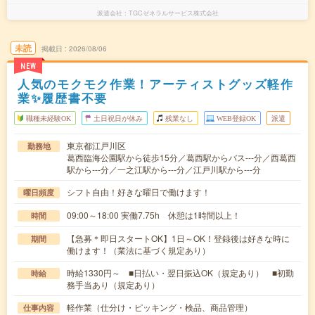
派遣会社
TGCゼネラルサービス株式会社
未読
掲載日
2026/08/06
NEW
人気のモクモク作業！アーティストグッズ軽作
業✨履歴書不要
職種未経験OK
土日祝日が休み
残業なし
WEB登録OK
派遣
東京都江戸川区
勤務地
葛西臨海公園駅から徒歩15分／葛西駅からバス---分／西葛西
駅から---分／一之江駅から---分／江戸川駅から---分
シフト自由！好きな曜日で働けます！
曜日頻度
09:00～18:00 実働7.75h 休憩は1時間以上！
時間
【急募＊即日スタートOK】1日～OK！登録後は好きな時に
期間
働けます！（業法に基づく規定あり）
時給1330円～ ■日払い・翌日振込OK（規定あり） ■初勤
時給
務手当あり（規定あり）
軽作業（仕分け・ピッキング・検品、商品管理）
仕事内容