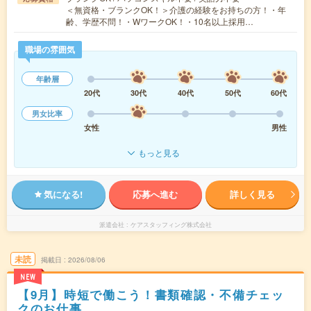
＜無資格・ブランクOK！＞介護の経験をお持ちの方！・年
齢、学歴不問！・WワークOK！・10名以上採用…
職場の雰囲気
年齢層
20代
30代
40代
50代
60代
男女比率
女性
男性
もっと見る
気になる!
応募へ進む
詳しく見る
派遣会社
ケアスタッフィング株式会社
未読
掲載日
2026/08/06
NEW
【9月】時短で働こう！書類確認・不備チェッ
クのお仕事