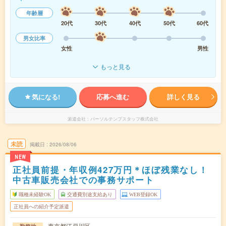
年齢層
20代
30代
40代
50代
60代
男女比率
女性
男性
もっと見る
気になる!
応募へ進む
詳しく見る
派遣会社
パーソルテンプスタッフ株式会社
未読
掲載日
2026/08/06
NEW
正社員前提・年収例427万円＊ほぼ残業なし！
中古車販売会社での事務サポート
職種未経験OK
交通費別途支給あり
WEB登録OK
正社員への紹介予定派遣
東京都江戸川区