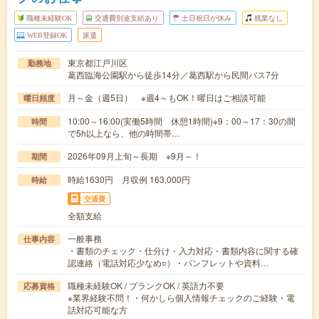
職種未経験OK
交通費別途支給あり
土日祝日が休み
残業なし
WEB登録OK
派遣
東京都江戸川区
勤務地
葛西臨海公園駅から徒歩14分／葛西駅から民間バス7分
月～金（週5日） ※週4～もOK！曜日はご相談可能
曜日頻度
10:00～16:00(実働5時間 休憩1時間)※9：00～17：30の間
時間
で5h以上なら、他の時間帯…
2026年09月上旬～長期 ※9月～！
期間
時給1630円 月収例 163,000円
時給
交通費
全額支給
一般事務
仕事内容
・書類のチェック・仕分け・入力対応・書類内容に関する確
認連絡（電話対応少なめ○）・パンフレットや資料…
職種未経験OK / ブランクOK / 英語力不要
応募資格
※業界経験不問！・何かしら個人情報チェックのご経験・電
話対応可能な方