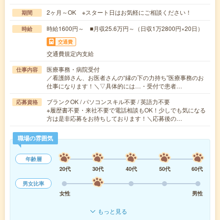
2ヶ月～OK ※スタート日はお気軽にご相談ください！
期間
時給1600円～ ■月収25.6万円～（日収1万2800円×20日）
時給
交通費
交通費規定内支給
医療事務・病院受付
仕事内容
／看護師さん、お医者さんの“縁の下の力持ち”医療事務のお
仕事になります！＼▽具体的には…・受付で患者…
ブランクOK / パソコンスキル不要 / 英語力不要
応募資格
※履歴書不要・来社不要で電話相談もOK！少しでも気になる
方は是非応募をお待ちしております！＼応募後の…
職場の雰囲気
年齢層
20代
30代
40代
50代
60代
男女比率
女性
男性
もっと見る