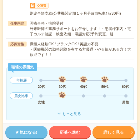
交通費
別途全額支給(公共機関定期１ヶ月分or自転車1㎞30円)
医療事務・病院受付
仕事内容
外来医師の事務サポートをお任せします！・患者様案内・電
子カルテ確認・検査依頼・電話対応(予約変更、疑…
職種未経験OK / ブランクOK / 英語力不要
応募資格
・医療機関の勤務経験を有する方優遇・やる気がある方！大
歓迎です！！
職場の雰囲気
年齢層
20代
30代
40代
50代
60代
男女比率
女性
男性
もっと見る
気になる!
応募へ進む
詳しく見る