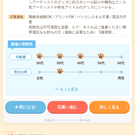
＼アーティストのグッズに封入やシール貼りや梱包など／人
気アーティストや有名アイドルのグッズにシールを…
職種未経験OK / ブランクOK / パソコンスキル不要 / 英語力不
応募資格
要
高校生は不可過度な染髪、ヒゲ、ネイルはご遠慮ください携
帯電話をお持ちの方（連絡に必要なため）【雇用契…
職場の雰囲気
年齢層
20代
30代
40代
50代
60代
男女比率
女性
男性
もっと見る
気になる!
応募へ進む
詳しく見る
派遣会社
テイケイトレード株式会社