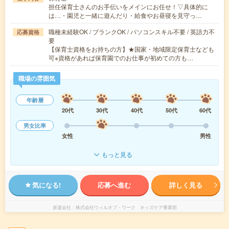
担任保育士さんのお手伝いをメインにお任せ！▽具体的に
は…・園児と一緒に遊んだり・給食やお昼寝を見守っ…
職種未経験OK / ブランクOK / パソコンスキル不要 / 英語力不
応募資格
要
【保育士資格をお持ちの方】★国家・地域限定保育士なども
可※資格があれば保育園でのお仕事が初めての方も…
職場の雰囲気
年齢層
20代
30代
40代
50代
60代
男女比率
女性
男性
もっと見る
気になる!
応募へ進む
詳しく見る
派遣会社
株式会社ウィルオブ・ワーク キッズケア事業部