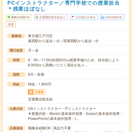
PCインストラクター／専門学校での授業担当
＊残業ほぼなし
職種未経験OK
交通費別途支給あり
土日祝日が休み
WEB登録OK
派遣
東京都江戸川区
勤務地
葛西駅から徒歩---分／西葛西駅から徒歩---分
月～金
曜日頻度
9：00～17:00(休憩60分)※授業準備のため、担当校により
時間
8:30頃から勤務いただく場合があり…
9月～長期
期間
時給：1,800円
時給
交通費
交通費全額支給
OAインストラクター・ITインストラクター
仕事内容
▼業務内容・Wordの基本操作指導・Excelの基本操作指導・
PowerPointの基本操作指導・I…
職種未経験OK / 英語力不要
応募資格