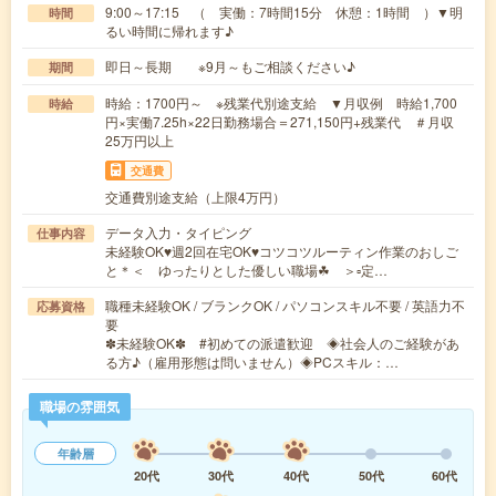
9:00～17:15 （ 実働：7時間15分 休憩：1時間 ）▼明
時間
るい時間に帰れます♪
即日～長期 ※9月～もご相談ください♪
期間
時給：1700円～ ※残業代別途支給 ▼月収例 時給1,700
時給
円×実働7.25h×22日勤務場合＝271,150円+残業代 ＃月収
25万円以上
交通費
交通費別途支給（上限4万円）
データ入力・タイピング
仕事内容
未経験OK♥週2回在宅OK♥コツコツルーティン作業のおしご
と＊＜ ゆったりとした優しい職場☘ ＞▫定…
職種未経験OK / ブランクOK / パソコンスキル不要 / 英語力不
応募資格
要
✽未経験OK✽ #初めての派遣歓迎 ◈社会人のご経験があ
る方♪（雇用形態は問いません）◈PCスキル：…
職場の雰囲気
年齢層
20代
30代
40代
50代
60代