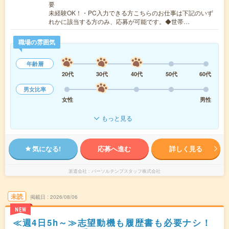
要
未経験OK！・PC入力できる方こちらのお仕事は下記のいず
れかに該当する方のみ、応募が可能です。◆世帯…
職場の雰囲気
年齢層
20代
30代
40代
50代
60代
男女比率
女性
男性
もっと見る
気になる!
応募へ進む
詳しく見る
派遣会社
パーソルテンプスタッフ株式会社
未読
掲載日
2026/08/06
NEW
≪週4日5h～≫志望動機も履歴書も必要ナシ！