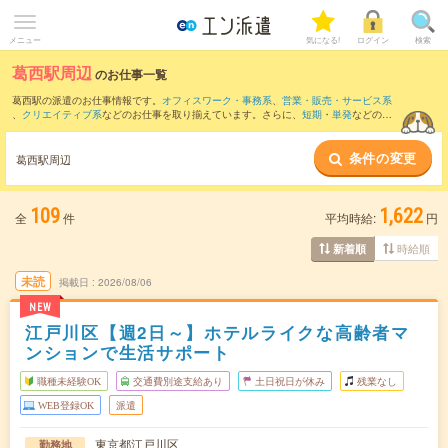
メニュー
気になる!
ログイン
検索
葛西駅周辺
のお仕事一覧
葛西駅の派遣のお仕事情報です。
オフィスワーク・事務系
、
営業・販売・サービス系
、
クリエイティブ系
などのお仕事を取り揃えています。さらに、
短期
・
単発
などの期
間や、
職種未経験OK
などのこだわり条件で絞り込んでいただけます。
条件の変更
また、
南砂町駅
・
新浦安駅
・
浦安(千葉県)駅
・
船堀駅
・
西葛西駅
など近隣駅のお仕事も
葛西駅周辺
ご確認いただけます。
109
1,622
全
件
平均時給:
円
時給順
新着順
未読
掲載日
2026/08/06
NEW
江戸川区【週2日～】ホテルライクな高齢者マ
ンションで生活サポート
職種未経験OK
交通費別途支給あり
土日祝日が休み
残業なし
WEB登録OK
派遣
東京都江戸川区
勤務地