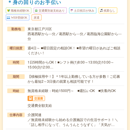
＊身の回りのお手伝い
職種未経験OK
交通費別途支給あり
土日祝日が休み
残業なし
WEB登録OK
派遣
東京都江戸川区
勤務地
西葛西駅から---分／葛西駅から---分／葛西臨海公園駅から---
分
週4日～ ■曜日固定の相談OK！ ■希望の曜日があればご相談
曜日頻度
ください！
1日5時間からOK！■シフト例(1)8:00～13:00(2)10:00～
時間
15:00(3)12:00…
【積極採用中！】＊1年以上勤務している方が多数！ご応募
期間
から最短2～3日後の就業も相談可能です！
無資格未経験：時給1500円～ ■週払いOK ■扶養内OK
時給
交通費
交通費全額支給
介護関連
仕事内容
／無資格未経験から始める介護施設での生活サポート！＼
「話し相手になって、うんうんとうなずく」「天気が…