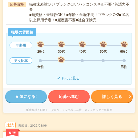
職種未経験OK / ブランクOK / パソコンスキル不要 / 英語力不
応募資格
要
■無資格・未経験OK！■年齢・学歴不問！ブランクOK!■10名
以上採用予定！■履歴書不要■社会保険完…
職場の雰囲気
年齢層
20代
30代
40代
50代
60代
男女比率
女性
男性
もっと見る
気になる!
応募へ進む
詳しく見る
派遣会社
日研トータルソーシング株式会社 メディカルケア事業部
未読
掲載日
2026/08/06
NEW