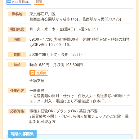
WEB登録OK
派遣
東京都江戸川区
勤務地
葛西臨海公園駅から徒歩14分／葛西駅から民間バス7分
月・火・水・木・金(週4日) ※週5もOK！
曜日頻度
09:00～17:30(実働7時間30分 休憩1時間)※5h～時短の相談
時間
もOK♪例：10：00～16…
2026年09月上旬～長期 ※9月～！
期間
時給1630円 月収例 195,600円
時給
交通費
全額支給
一般事務
仕事内容
・返送書類の開封・仕分け・件数入力・発送書類の印刷・チ
ェック・封入・電話により不備確認（数本/日）・…
職種未経験OK / ブランクOK / 英語力不要
応募資格
※業界経験不問！・何かしら個人情報チェックのご経験・電
話対応可能な方
職場の雰囲気