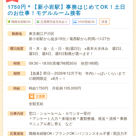
1750円＊【新小岩駅】事務はじめてOK！土日
のお仕事！モデルルーム接客
職種未経験OK
交通費別途支給あり
WEB登録OK
派遣
東京都江戸川区
勤務地
新小岩駅から徒歩19分／葛西駅から民間バス27分
月・木・金・土・日・祝(週2日) ※基本火水休み 週2日、
曜日頻度
週3日、週4日、週5日勤務が選べます！
09:30～18:00(実働7時間30分 休憩1時間)
時間
【急募】即日～2026年12月下旬 年内いっぱいくらいまで
期間
の期間限定 ※8月～！
時給1750円 月収例 105,000円
時給
交通費
全額支給
窓口・ショールーム・カウンター受付
仕事内容
＊アンケート入力＊来場分析＊書類整備、発送＊清掃＊事務
マニュアル差し替え など
職種未経験OK / ブランクOK / パソコンスキル不要 / 英語力不
応募資格