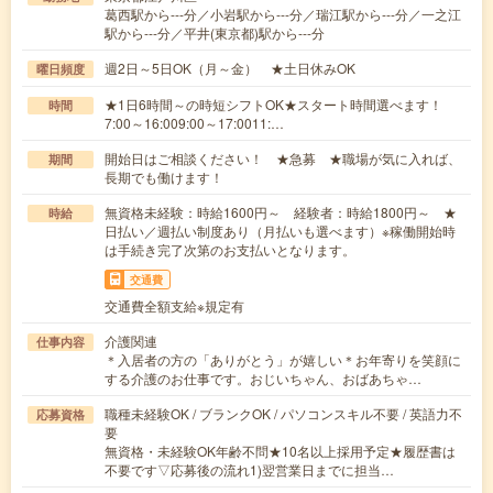
葛西駅から---分／小岩駅から---分／瑞江駅から---分／一之江
駅から---分／平井(東京都)駅から---分
週2日～5日OK（月～金） ★土日休みOK
曜日頻度
★1日6時間～の時短シフトOK★スタート時間選べます！
時間
7:00～16:009:00～17:0011:…
開始日はご相談ください！ ★急募 ★職場が気に入れば、
期間
長期でも働けます！
無資格未経験：時給1600円～ 経験者：時給1800円～ ★
時給
日払い／週払い制度あり（月払いも選べます）※稼働開始時
は手続き完了次第のお支払いとなります。
交通費
交通費全額支給※規定有
介護関連
仕事内容
＊入居者の方の「ありがとう」が嬉しい＊お年寄りを笑顔に
する介護のお仕事です。おじいちゃん、おばあちゃ…
職種未経験OK / ブランクOK / パソコンスキル不要 / 英語力不
応募資格
要
無資格・未経験OK年齢不問★10名以上採用予定★履歴書は
不要です▽応募後の流れ1)翌営業日までに担当…