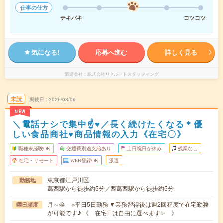
仕事の仕方
テキパキ
コツコツ
気になる!
応募へ進む
詳しく見る
派遣会社
株式会社リクルートスタッフィング
未読
掲載日
2026/08/06
NEW
＼電話ナシで集中☝♥／長く続けたくなる＊優
しい食品商社♥商品情報の入力《在宅〇》
職種未経験OK
交通費別途支給あり
土日祝日が休み
残業なし
在宅・リモート
WEB登録OK
派遣
東京都江戸川区
勤務地
葛西駅から徒歩約5分／西葛西駅から徒歩約5分
月～金 ※平日5日勤務 ▼業務習得後は週2回程度で在宅勤務
曜日頻度
が可能です♪ 《 在宅日は自由に選べます✨ 》