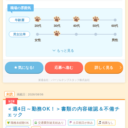
職場の雰囲気
年齢層
20代
30代
40代
50代
60代
男女比率
女性
男性
もっと見る
気になる!
応募へ進む
詳しく見る
派遣会社
パーソルテンプスタッフ株式会社
未読
掲載日
2026/08/06
NEW
＜週4日～勤務OK！＞書類の内容確認＆不備チ
ェック
職種未経験OK
交通費別途支給あり
土日祝日が休み
残業なし