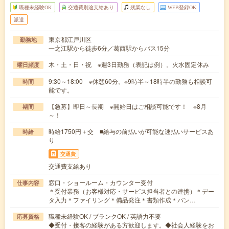
職種未経験OK
交通費別途支給あり
残業なし
WEB登録OK
派遣
東京都江戸川区
勤務地
一之江駅から徒歩6分／葛西駅からバス15分
木・土・日・祝 ※週3日勤務（表記は例）。火水固定休み
曜日頻度
9:30～18:00 ※休憩60分。※9時半～18時半の勤務も相談可
時間
能です。
【急募】即日～長期 ※開始日はご相談可能です！ ※8月
期間
～！
時給1750円＋交 ■給与の前払いが可能な速払いサービスあ
時給
り
交通費
交通費支給あり
窓口・ショールーム・カウンター受付
仕事内容
＊受付業務（お客様対応・サービス担当者との連携）＊デー
タ入力＊ファイリング＊備品発注＊書類作成＊パン…
職種未経験OK / ブランクOK / 英語力不要
応募資格
◆受付・接客の経験がある方歓迎します。◆社会人経験をお