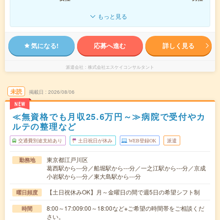
もっと見る
気になる!
応募へ進む
詳しく見る
派遣会社
株式会社エスケイコンサルタント
未読
掲載日
2026/08/06
NEW
≪無資格でも月収25.6万円～≫病院で受付やカ
ルテの整理など
交通費別途支給あり
土日祝日が休み
WEB登録OK
派遣
東京都江戸川区
勤務地
葛西駅から---分／船堀駅から---分／一之江駅から---分／京成
小岩駅から---分／東大島駅から---分
【土日祝休みOK】月～金曜日の間で週5日の希望シフト制
曜日頻度
8:00～17:009:00～18:00など※ご希望の時間帯をご相談くだ
時間
さい。