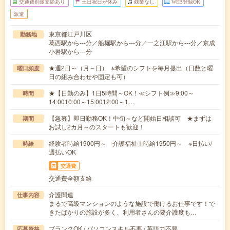
交通費別途支給あり
土日祝日が休み
残業なし
WEB登録OK
派遣
東京都江戸川区
勤務地
葛西駅から---分／船堀駅から---分／一之江駅から---分／京成
小岩駅から---分
★週2日～（月～日） ※希望のシフトを毎月提出（日数と曜
曜日頻度
日の組み合わせや固定も可）
★【日勤のみ】1日5時間～OK！≪シフト例≫9:00～
時間
14:0010:00～15:0012:00～1…
【急募】即日勤務OK！中旬～など開始日相談可 ★まずは
期間
お試し2カ月～のスタートも歓迎！
経験者時給1900円～ 介護福祉士時給1950円～ ※日払い/
時給
週払いOK
交通費
交通費全額支給
介護関連
仕事内容
まるで高級マンションのような施設で働けるお仕事です！で
きたばかりの施設が多く、利用者さんの要介護度も…
ブランクOK / パソコンスキル不要 / 英語力不要
応募資格