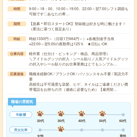
9:00～18：00、10:00～19:00、22:00～翌7:00シフト調節も
時間
可能です〇あなたの希…
【急募＊即日スタートOK】登録後は好きな時に働けます！
期間
（業法に基づく規定あり）
時給1330円～（日収1万664円～）※各種別途手当有
時給
※22:00～翌5:00の夜勤帯は125％ ★日払いOK
軽作業（仕分け・ピッキング・検品、商品管理）
仕事内容
＼アイドルグッツの封入・シール貼り／人気アイドルグッツ
の封入やシール貼りのお仕事業務はとてもシンプル…
職種未経験OK / ブランクOK / パソコンスキル不要 / 英語力不
応募資格
要
高校生は不可過度な染髪、ヒゲ、ネイルはご遠慮ください携
帯電話をお持ちの方（連絡に必要なため）【雇用契…
職場の雰囲気
年齢層
20代
30代
40代
50代
60代
男女比率
女性
男性