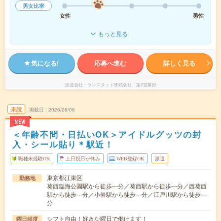
男女比率
女性
男性
もっと見る
気になる!
応募へ進む
詳しく見る
派遣会社
ランスタッド株式会社 第2営業部
未読
掲載日
2026/08/06
NEW
＜年齢不問・日払いOK＞アイドルグッツの封
入・シール貼り＊駅近！
職種未経験OK
土日祝日が休み
WEB登録OK
派遣
東京都江東区
勤務地
葛西臨海公園駅から徒歩---分／葛西駅から徒歩---分／西葛西
駅から徒歩---分／小岩駅から徒歩---分／江戸川駅から徒歩---
分
シフト自由！好きな曜日で働けます！
曜日頻度