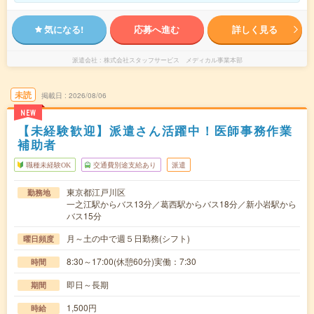
気になる!
応募へ進む
詳しく見る
派遣会社
株式会社スタッフサービス メディカル事業本部
未読
掲載日
2026/08/06
NEW
【未経験歓迎】派遣さん活躍中！医師事務作業
補助者
職種未経験OK
交通費別途支給あり
派遣
東京都江戸川区
勤務地
一之江駅からバス13分／葛西駅からバス18分／新小岩駅から
バス15分
月～土の中で週５日勤務(シフト)
曜日頻度
8:30～17:00(休憩60分)実働：7:30
時間
即日～長期
期間
1,500円
時給