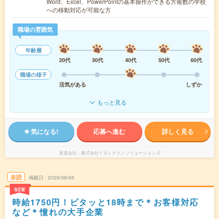
Word、Excel、PowerPointの基本操作ができる方複数の学校
への移動対応が可能な方
職場の雰囲気
年齢層
20代
30代
40代
50代
60代
職場の様子
活気がある
しずか
もっと見る
気になる!
応募へ進む
詳しく見る
派遣会社
株式会社ＦＧＬテクノソリューションズ
未読
掲載日
2026/08/06
NEW
時給1750円！ピタッと18時まで＊お客様対応
など＊憧れの大手企業