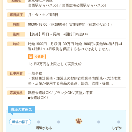
勤務地
葛西駅からバス5分／葛西臨海公園駅からバス5分
月～金・土／週5日
曜日頻度
09:00-18:00（休憩60分）実働8時間（残業少なめ！）
時間
【急募】即日～長期 ※開始日相談OK
期間
時給1900円 月収例 30万円 時給1900円×実働8h×週5日×4
時給
週+残業1h ※月収例を保証するものではありません。
交通費
1ヶ月3万円を上限として実費支給
一般事務
仕事内容
・業績集計業務・加盟店の契約管理業務/加盟店への請求業
務・店舗が使用する商品の企画、販売、管理・提供…
職種未経験OK / ブランクOK / 英語力不要
応募資格
■未経験OK！
職場の雰囲気
職場の様子
活気がある
しずか