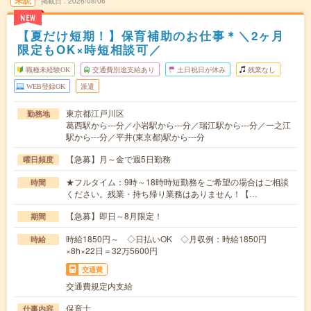
未読
掲載日
2026/08/06
NEW
【夏だけ短期！】保育補助のお仕事＊＼2ヶ月
限定もOK×時短相談可／
職種未経験OK
交通費別途支給あり
土日祝日が休み
残業なし
WEB登録OK
派遣
東京都江戸川区
勤務地
葛西駅から---分／小岩駅から---分／瑞江駅から---分／一之江
駅から---分／平井(東京都)駅から---分
【急募】月～金で週5日勤務
曜日頻度
★フルタイム：9時～18時時短勤務をご希望の場合はご相談
時間
ください。残業・持ち帰り業務はありません！【…
【急募】即日～8月限定！
期間
時給1850円～ ◇日払いOK ◇月収例：時給1850円
時給
×8h×22日＝32万5600円
交通費
交通費規定内支給
保育士
仕事内容