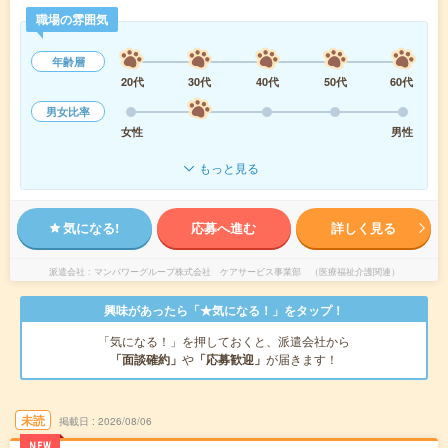
職場の雰囲気
年齢層
20代
30代
40代
50代
60代
男女比率
女性
男性
もっと見る
気になる!
応募へ進む
詳しく見る
派遣会社
マンパワーグループ株式会社 ケアサービス事業部 （医療福祉介護関連）
興味があったら「★気になる！」をタップ！
「気になる！」を押しておくと、派遣会社から
「面談確約」
や
「応募歓迎」
が届きます！
未読
掲載日
2026/08/06
NEW