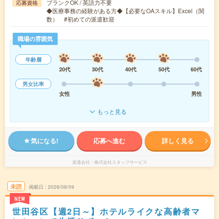
ブランクOK / 英語力不要
応募資格
◆医療事務の経験がある方◆【必要なOAスキル】Excel（関
数） #初めての派遣歓迎
職場の雰囲気
年齢層
20代
30代
40代
50代
60代
男女比率
女性
男性
もっと見る
気になる!
応募へ進む
詳しく見る
派遣会社
株式会社スタッフサービス
未読
掲載日
2026/08/09
NEW
世田谷区【週2日～】ホテルライクな高齢者マ