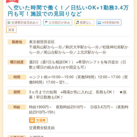
＼空いた時間で働く！／日払いOK×1勤務3.4万
円も可！施設での見回りなど
交通費別途支給あり
土日祝日が休み
残業なし
WEB登録OK
派遣
東京都世田谷区
勤務地
千歳烏山駅から---分／駒沢大学駅から---分／松陰神社前駅か
ら---分／尾山台駅から---分／上北沢駅から---分
週2日（週1日も相談OK！） ※希望のシフトを毎月提出（日
曜日頻度
数と曜日の組み合わせや固定も可）
≪シフト例≫10:00～15:00（実働5時間）12:00～17:00（実
時間
働5時間）17:00～翌1…
3ヵ月までの短期 ※職場が気に入れば、長期もOK！ ★急
期間
募！即日勤務もOK！
時給1900円～ 夜勤時給2310円～ 日収3.4万円～（夜勤時
時給
給2310円×15h）
交通費
交通費全額支給