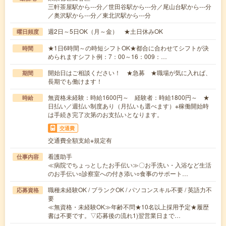
三軒茶屋駅から---分／世田谷駅から---分／尾山台駅から---分
／奥沢駅から---分／東北沢駅から---分
週2日～5日OK（月～金） ★土日休みOK
曜日頻度
★1日6時間～の時短シフトOK★都合に合わせてシフトが決
時間
められますシフト例：7：00～16：009：…
開始日はご相談ください！ ★急募 ★職場が気に入れば、
期間
長期でも働けます！
無資格未経験：時給1600円～ 経験者：時給1800円～ ★
時給
日払い／週払い制度あり（月払いも選べます）※稼働開始時
は手続き完了次第のお支払いとなります。
交通費
交通費全額支給※規定有
看護助手
仕事内容
≪病院でちょっとしたお手伝い≫〇お手洗い・入浴など生活
のお手伝い○診察室への付き添い○食事のサポート…
職種未経験OK / ブランクOK / パソコンスキル不要 / 英語力不
応募資格
要
≪無資格・未経験OK≫年齢不問★10名以上採用予定★履歴
書は不要です。▽応募後の流れ1)翌営業日まで…