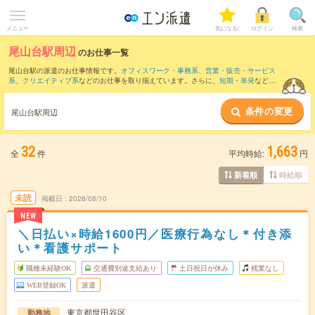
メニュー
気になる!
ログイン
検索
尾山台駅周辺
のお仕事一覧
尾山台駅の派遣のお仕事情報です。
オフィスワーク・事務系
、
営業・販売・サービス
系
、
クリエイティブ系
などのお仕事を取り揃えています。さらに、
短期
・
単発
などの
期間や、
職種未経験OK
などのこだわり条件で絞り込んでいただけます。
条件の変更
また、
二子玉川駅
・
三軒茶屋駅
・
武蔵小杉駅
・
用賀駅
・
溝の口駅
など近隣駅のお仕事
尾山台駅周辺
もご確認いただけます。
32
1,663
全
件
平均時給:
円
時給順
新着順
未読
掲載日
2026/08/10
NEW
＼日払い×時給1600円／医療行為なし＊付き添
い＊看護サポート
職種未経験OK
交通費別途支給あり
土日祝日が休み
残業なし
WEB登録OK
派遣
東京都世田谷区
勤務地