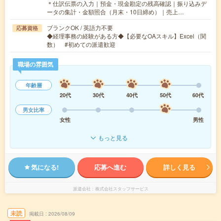
＊仕訳伝票の入力｜預金・現金勘定の残高確認｜振り込みデ
ータの集計・金額照合（月末・10日締め）｜売上…
ブランクOK / 英語力不要
応募資格
◆経理事務の経験がある方◆【必要なOAスキル】Excel（関
数） #初めての派遣歓迎
職場の雰囲気
年齢層
20代
30代
40代
50代
60代
男女比率
女性
男性
もっと見る
気になる!
応募へ進む
詳しく見る
派遣会社
株式会社スタッフサービス
未読
掲載日
2026/08/09