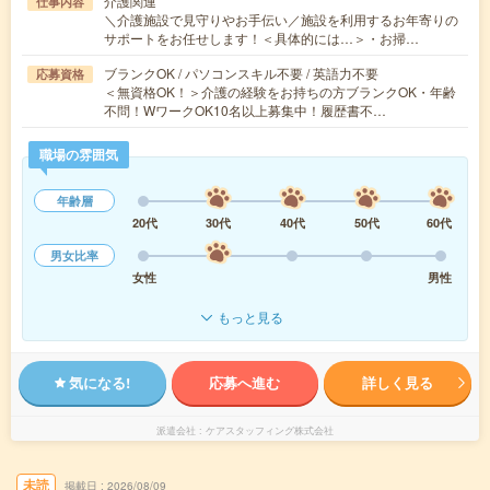
介護関連
仕事内容
＼介護施設で見守りやお手伝い／施設を利用するお年寄りの
サポートをお任せします！＜具体的には…＞・お掃…
ブランクOK / パソコンスキル不要 / 英語力不要
応募資格
＜無資格OK！＞介護の経験をお持ちの方ブランクOK・年齢
不問！WワークOK10名以上募集中！履歴書不…
職場の雰囲気
年齢層
20代
30代
40代
50代
60代
男女比率
女性
男性
もっと見る
気になる!
応募へ進む
詳しく見る
派遣会社
ケアスタッフィング株式会社
未読
掲載日
2026/08/09