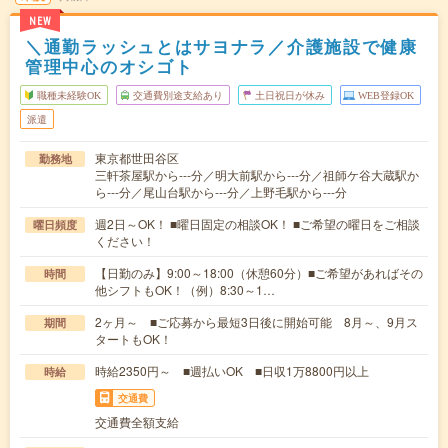
NEW
＼通勤ラッシュとはサヨナラ／介護施設で健康
管理中心のオシゴト
職種未経験OK
交通費別途支給あり
土日祝日が休み
WEB登録OK
派遣
東京都世田谷区
勤務地
三軒茶屋駅から---分／明大前駅から---分／祖師ケ谷大蔵駅か
ら---分／尾山台駅から---分／上野毛駅から---分
週2日～OK！ ■曜日固定の相談OK！ ■ご希望の曜日をご相談
曜日頻度
ください！
【日勤のみ】9:00～18:00（休憩60分）■ご希望があればその
時間
他シフトもOK！（例）8:30～1…
2ヶ月～ ■ご応募から最短3日後に開始可能 8月～、9月ス
期間
タートもOK！
時給2350円～ ■週払いOK ■日収1万8800円以上
時給
交通費
交通費全額支給