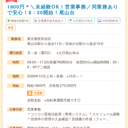
1800円＊＼未経験OK！営業事務／同業務あり
で安心！8：30開始！尾山台
職種未経験OK
交通費別途支給あり
土日祝日が休み
WEB登録OK
派遣
東京都世田谷区
勤務地
尾山台駅から徒歩11分／自由が丘駅から徒歩15分
月～金（週5日） ※土日祝お休み
曜日頻度
09:00～17:20(実働7時間30分 休憩50分)※開始時間8：30～
時間
9：00でご相談
2026年10月上旬～長期 ※10月～！
期間
時給1800円 月収例 270,000円
時給
交通費
全額支給 ※自転車通勤可能です◎
営業事務
仕事内容
＊コツコツ受発注処理（専用システム）＊スケジュール調整
＊売掛件の管理や入金確認＊見積書の作成（フォー…
職種未経験OK / ブランクOK / 英語力不要