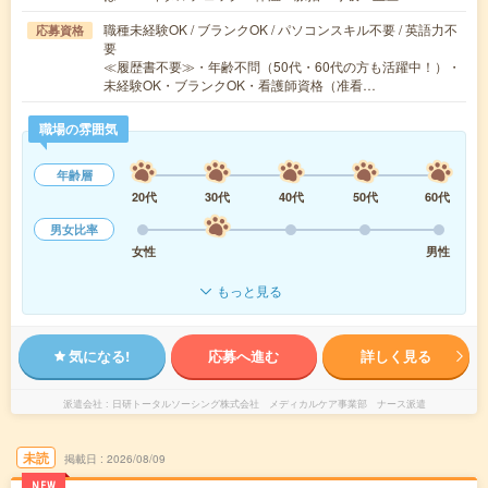
職種未経験OK / ブランクOK / パソコンスキル不要 / 英語力不
応募資格
要
≪履歴書不要≫・年齢不問（50代・60代の方も活躍中！）・
未経験OK・ブランクOK・看護師資格（准看…
職場の雰囲気
年齢層
20代
30代
40代
50代
60代
男女比率
女性
男性
もっと見る
気になる!
応募へ進む
詳しく見る
派遣会社
日研トータルソーシング株式会社 メディカルケア事業部 ナース派遣
未読
掲載日
2026/08/09
NEW