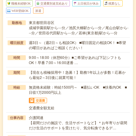
職種未経験OK
交通費別途支給あり
土日祝日が休み
残業なし
WEB登録OK
派遣
東京都世田谷区
勤務地
成城学園前駅から---分／池尻大橋駅から---分／尾山台駅から-
--分／世田谷代田駅から---分／若林(東京都)駅から---分
週3日～（週2日～も相談OK） ■曜日固定の相談OK！ ■希望
曜日頻度
の曜日があればご相談ください！
9:00～18:00（休憩60分）■ご希望があれば下記シフトも
時間
OK！早番 7:00～16:00遅番 …
【現在も積極採用中！急募！】勤務1年以上が多数！応募か
期間
ら最短2～3日後に就業可能！
無資格未経験：時給1500円～ ■週払いOK ■扶養内OK ■
時給
日収1万2000円以上
交通費
交通費全額支給
介護関連
仕事内容
【昼間だけの施設で、生活サポートなど】＊お年寄りが昼間
だけ生活のサポートを受けたり、気分転換できるデ…