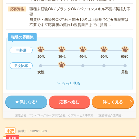
職種未経験OK / ブランクOK / パソコンスキル不要 / 英語力不
応募資格
要
無資格・未経験OK年齢不問★10名以上採用予定★履歴書は
不要です▽応募後の流れ1)翌営業日までに担当…
職場の雰囲気
年齢層
20代
30代
40代
50代
60代
男女比率
女性
男性
もっと見る
気になる!
応募へ進む
詳しく見る
派遣会社
マンパワーグループ株式会社 ケアサービス事業部 （医療福祉介護関連）
未読
掲載日
2026/08/09
NEW