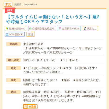
未読
掲載日
2026/08/09
NEW
【フルタイムじゃ働けない！という方へ】週2
や時短もOK＊ケアスタッフ
職種未経験OK
交通費別途支給あり
土日祝日が休み
残業なし
WEB登録OK
派遣
東京都世田谷区
勤務地
三軒茶屋駅から---分／世田谷駅から---分／尾山台駅から---分
／奥沢駅から---分／東北沢駅から---分
週2日～5日OK（月～金） ★土日休みOK
曜日頻度
★1日6時間～の時短シフトOK★スタート時間選べます！
時間
7:00～16:009:00～17:0011:…
開始日はご相談ください！ ★急募 ★職場が気に入れば、
期間
長期でも働けます！
無資格未経験：時給1600円～ 経験者：時給1800円～★日
時給
払い／週払い制度あり（月払いも選べます）※稼働開始時は
手続き完了次第のお支払いとなります。
交通費