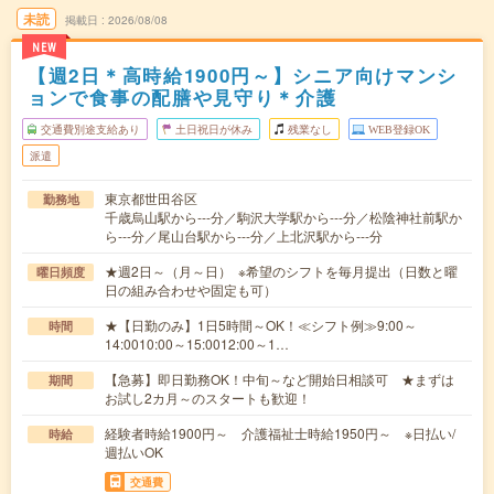
未読
掲載日
2026/08/08
NEW
【週2日＊高時給1900円～】シニア向けマンシ
ョンで食事の配膳や見守り＊介護
交通費別途支給あり
土日祝日が休み
残業なし
WEB登録OK
派遣
東京都世田谷区
勤務地
千歳烏山駅から---分／駒沢大学駅から---分／松陰神社前駅か
ら---分／尾山台駅から---分／上北沢駅から---分
★週2日～（月～日） ※希望のシフトを毎月提出（日数と曜
曜日頻度
日の組み合わせや固定も可）
★【日勤のみ】1日5時間～OK！≪シフト例≫9:00～
時間
14:0010:00～15:0012:00～1…
【急募】即日勤務OK！中旬～など開始日相談可 ★まずは
期間
お試し2カ月～のスタートも歓迎！
経験者時給1900円～ 介護福祉士時給1950円～ ※日払い/
時給
週払いOK
交通費