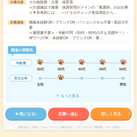
その他医療・介護・保育系
仕事内容
≪介護施設で健康・体調管理がメインの「看護師」のお仕事
≫▼具体的には…・バイタルチェック体温測定から…
職種未経験OK / ブランクOK / パソコンスキル不要 / 英語力不
応募資格
要
≪履歴書不要≫・年齢不問（50代・60代の方も活躍中！）・
WワークOK・未経験OK・ブランクOK・看…
職場の雰囲気
年齢層
20代
30代
40代
50代
60代
男女比率
女性
男性
もっと見る
気になる!
応募へ進む
詳しく見る
派遣会社
日研トータルソーシング株式会社 メディカルケア事業部 ナース派遣