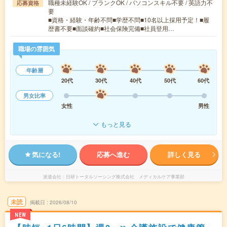
職種未経験OK / ブランクOK / パソコンスキル不要 / 英語力不
応募資格
要
■資格・経験・年齢不問■学歴不問■10名以上採用予定！■履
歴書不要■面談確約■社会保険完備■社員登用…
職場の雰囲気
年齢層
20代
30代
40代
50代
60代
男女比率
女性
男性
もっと見る
気になる!
応募へ進む
詳しく見る
派遣会社
日研トータルソーシング株式会社 メディカルケア事業部
未読
掲載日
2026/08/10
NEW