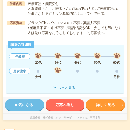
医療事務・病院受付
仕事内容
／看護師さん、お医者さんの“縁の下の力持ち”医療事務のお
仕事になります！＼▽具体的には…・受付で患者…
ブランクOK / パソコンスキル不要 / 英語力不要
応募資格
※履歴書不要・来社不要で電話相談もOK！少しでも気になる
方は是非応募をお待ちしております！＼応募後の…
職場の雰囲気
年齢層
20代
30代
40代
50代
60代
男女比率
女性
男性
もっと見る
気になる!
応募へ進む
詳しく見る
派遣会社
株式会社スタッフサービス メディカル事業本部