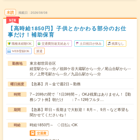
未読
掲載日
2026/08/08
NEW
【高時給1850円】子供とかかわる部分のお仕
事だけ！補助保育
職種未経験OK
交通費別途支給あり
土日祝日が休み
残業なし
WEB登録OK
派遣
東京都世田谷区
勤務地
経堂駅から---分／祖師ケ谷大蔵駅から---分／尾山台駅から---
分／上野毛駅から---分／九品仏駅から---分
【急募】月～金で週2日～勤務
曜日頻度
7～20時の間で「1日3時間～」OK♪残業はありません！【勤
時間
務シフト例】朝だけ ：7～12時フルタ…
【急募】即日～長期まで大歓迎！ 8月～、9月～など希望も
期間
聞かせてくださいね！
時給1850円～ ◇日払いOK
時給
交通費