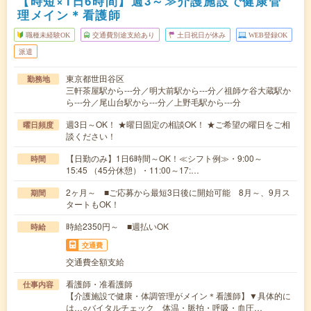
【時短×1日6時間】週3～≫介護施設で健康管
理メイン＊看護師
職種未経験OK
交通費別途支給あり
土日祝日が休み
WEB登録OK
派遣
東京都世田谷区
勤務地
三軒茶屋駅から---分／明大前駅から---分／祖師ケ谷大蔵駅か
ら---分／尾山台駅から---分／上野毛駅から---分
週3日～OK！ ★曜日固定の相談OK！ ★ご希望の曜日をご相
曜日頻度
談ください！
【日勤のみ】1日6時間～OK！≪シフト例≫・9:00～
時間
15:45 （45分休憩）・11:00～17:…
2ヶ月～ ■ご応募から最短3日後に開始可能 8月～、9月ス
期間
タートもOK！
時給2350円～ ■週払いOK
時給
交通費
交通費全額支給
看護師・准看護師
仕事内容
【介護施設で健康・体調管理がメイン＊看護師】▼具体的に
は…○バイタルチェック 体温・脈拍・呼吸・血圧…