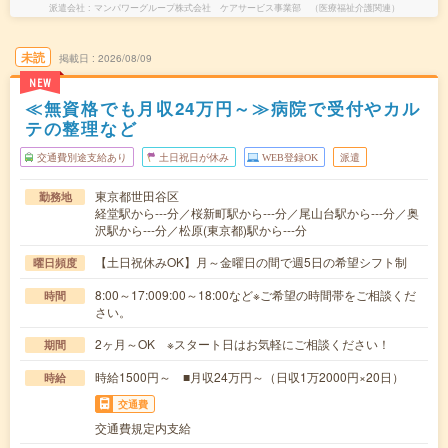
派遣会社
マンパワーグループ株式会社 ケアサービス事業部 （医療福祉介護関連）
未読
掲載日
2026/08/09
NEW
≪無資格でも月収24万円～≫病院で受付やカル
テの整理など
交通費別途支給あり
土日祝日が休み
WEB登録OK
派遣
東京都世田谷区
勤務地
経堂駅から---分／桜新町駅から---分／尾山台駅から---分／奥
沢駅から---分／松原(東京都)駅から---分
【土日祝休みOK】月～金曜日の間で週5日の希望シフト制
曜日頻度
8:00～17:009:00～18:00など※ご希望の時間帯をご相談くだ
時間
さい。
2ヶ月～OK ※スタート日はお気軽にご相談ください！
期間
時給1500円～ ■月収24万円～（日収1万2000円×20日）
時給
交通費
交通費規定内支給