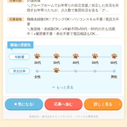
介護関連
仕事内容
＼グループホームでお年寄りの自立支援／自立した生活を目
指すお年寄りたちが、少人数で集団生活を送る「グ…
職種未経験OK / ブランクOK / パソコンスキル不要 / 英語力不
応募資格
要
＼無資格・未経験OK／※年齢不問※50代・60代の方も活躍
中！※履歴書不要・来社不要で電話相談もOK…
職場の雰囲気
年齢層
20代
30代
40代
50代
60代
男女比率
女性
男性
もっと見る
気になる!
応募へ進む
詳しく見る
派遣会社
株式会社スタッフサービス メディカル事業本部