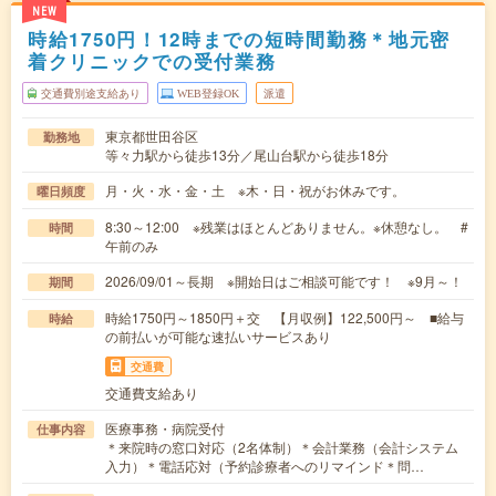
NEW
時給1750円！12時までの短時間勤務＊地元密
着クリニックでの受付業務
交通費別途支給あり
WEB登録OK
派遣
東京都世田谷区
勤務地
等々力駅から徒歩13分／尾山台駅から徒歩18分
月・火・水・金・土 ※木・日・祝がお休みです。
曜日頻度
8:30～12:00 ※残業はほとんどありません。※休憩なし。 #
時間
午前のみ
2026/09/01～長期 ※開始日はご相談可能です！ ※9月～！
期間
時給1750円～1850円＋交 【月収例】122,500円～ ■給与
時給
の前払いが可能な速払いサービスあり
交通費
交通費支給あり
医療事務・病院受付
仕事内容
＊来院時の窓口対応（2名体制）＊会計業務（会計システム
入力）＊電話応対（予約診療者へのリマインド＊問…