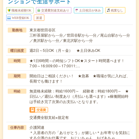
ンションで生活サポート
職種未経験OK
交通費別途支給あり
土日祝日が休み
残業なし
WEB登録OK
派遣
東京都世田谷区
勤務地
三軒茶屋駅から---分／世田谷駅から---分／尾山台駅から---分
／奥沢駅から---分／東北沢駅から---分
週2日～5日OK（月～金） ★土日休みOK
曜日頻度
★1日6時間～の時短シフトOK★スタート時間選べます！
時間
7:00～16:009:00～17:0011:…
開始日はご相談ください！ ★急募 ★職場が気に入れば、
期間
長期でも働けます！
無資格未経験：時給1600円～ 経験者：時給1800円～ ★
時給
日払い／週払い制度あり（月払いも選べます）※稼働開始時
は手続き完了次第のお支払いとなります。
交通費
交通費全額支給※規定有
介護関連
仕事内容
＊入居者の方の「ありがとう」が嬉しい＊お年寄りを笑顔に
する介護のお仕事です。おじいちゃん、おばあちゃ…