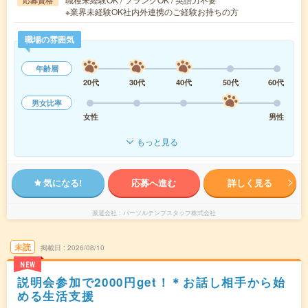
応募資格
※業界未経験OK社内外連携のご経験お持ちの方
職場の雰囲気
年齢層
20代
30代
40代
50代
60代
男女比率
女性
男性
もっと見る
気になる!
応募へ進む
詳しく見る
派遣会社
パーソルテンプスタッフ株式会社
未読
掲載日
2026/08/10
NEW
説明会参加で2000円get！＊お話し相手から始
める生活支援