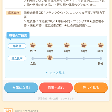
／利用者の方の日常生活をサポート！＼▽具体的には…・買
い物や散歩の付き添い・折り紙や体操などのレク参…
職種未経験OK / ブランクOK / パソコンスキル不要 / 英語力不
応募資格
要
＼無資格＊未経験OK／★年齢不問・ブランクOK★履歴書不
要・来社不要（電話登録OK）★社会保険完備＼…
職場の雰囲気
年齢層
20代
30代
40代
50代
60代
男女比率
女性
男性
もっと見る
気になる!
応募へ進む
詳しく見る
派遣会社
株式会社ニッソーネット
未読
掲載日
2026/08/09