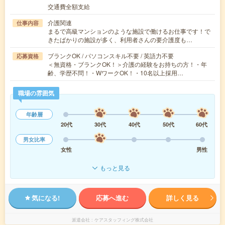
交通費全額支給
介護関連
仕事内容
まるで高級マンションのような施設で働けるお仕事です！で
きたばかりの施設が多く、利用者さんの要介護度も…
ブランクOK / パソコンスキル不要 / 英語力不要
応募資格
＜無資格・ブランクOK！＞介護の経験をお持ちの方！・年
齢、学歴不問！・WワークOK！・10名以上採用…
職場の雰囲気
年齢層
20代
30代
40代
50代
60代
男女比率
女性
男性
もっと見る
気になる!
応募へ進む
詳しく見る
派遣会社
ケアスタッフィング株式会社