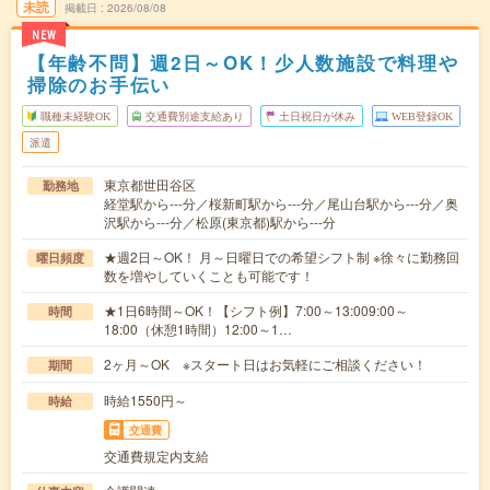
未読
掲載日
2026/08/08
NEW
【年齢不問】週2日～OK！少人数施設で料理や
掃除のお手伝い
職種未経験OK
交通費別途支給あり
土日祝日が休み
WEB登録OK
派遣
東京都世田谷区
勤務地
経堂駅から---分／桜新町駅から---分／尾山台駅から---分／奥
沢駅から---分／松原(東京都)駅から---分
★週2日～OK！ 月～日曜日での希望シフト制 ※徐々に勤務回
曜日頻度
数を増やしていくことも可能です！
★1日6時間～OK！【シフト例】7:00～13:009:00～
時間
18:00（休憩1時間）12:00～1…
2ヶ月～OK ※スタート日はお気軽にご相談ください！
期間
時給1550円～
時給
交通費
交通費規定内支給