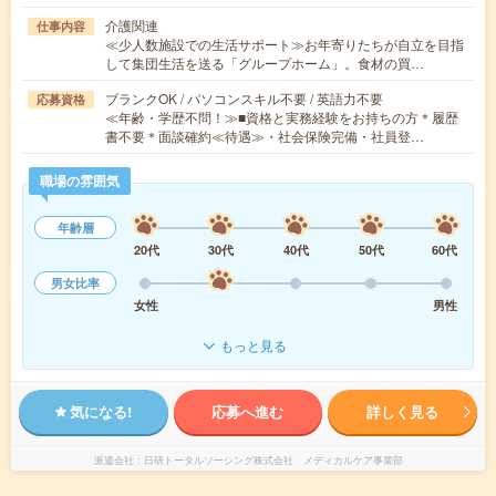
介護関連
仕事内容
≪少人数施設での生活サポート≫お年寄りたちが自立を目指
して集団生活を送る「グループホーム」。食材の買…
ブランクOK / パソコンスキル不要 / 英語力不要
応募資格
≪年齢・学歴不問！≫■資格と実務経験をお持ちの方＊履歴
書不要＊面談確約≪待遇≫・社会保険完備・社員登…
職場の雰囲気
年齢層
20代
30代
40代
50代
60代
男女比率
女性
男性
もっと見る
気になる!
応募へ進む
詳しく見る
派遣会社
日研トータルソーシング株式会社 メディカルケア事業部