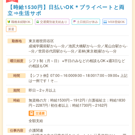
【時給1530円】日払いOK＊プライベートと両
立⇒生活サポ
職種未経験OK
交通費別途支給あり
土日祝日が休み
WEB登録OK
派遣
東京都世田谷区
勤務地
成城学園前駅から---分／池尻大橋駅から---分／尾山台駅から-
--分／世田谷代田駅から---分／若林(東京都)駅から---分
シフト制（月～日） ※平日のみなどの相談もOK ※週3日など
曜日頻度
の相談もOK
【シフト例】07:00～16:0009:00～18:0017:00～09:00※ 上記
時間
は一例です！そ…
即日～2ヶ月以上
期間
無資格の方：時給1530円～1912円 / 介護福祉士：時給1830
時給
円～2287円 / 初任者以上：時給1730円～2162円
交通費
全額支給
介護関連
仕事内容