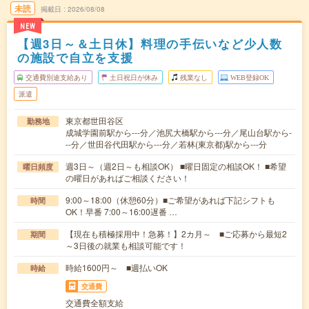
未読
掲載日
2026/08/08
NEW
【週3日～＆土日休】料理の手伝いなど少人数
の施設で自立を支援
交通費別途支給あり
土日祝日が休み
残業なし
WEB登録OK
派遣
東京都世田谷区
勤務地
成城学園前駅から---分／池尻大橋駅から---分／尾山台駅から-
--分／世田谷代田駅から---分／若林(東京都)駅から---分
週3日～（週2日～も相談OK） ■曜日固定の相談OK！ ■希望
曜日頻度
の曜日があればご相談ください！
9:00～18:00（休憩60分）■ご希望があれば下記シフトも
時間
OK！早番 7:00～16:00遅番 …
【現在も積極採用中！急募！】2カ月～ ■ご応募から最短2
期間
～3日後の就業も相談可能です！
時給1600円～ ■週払いOK
時給
交通費
交通費全額支給