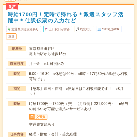
NEW
時給1700円！定時で帰れる＊派遣スタッフ活
躍中＊仕訳伝票の入力など
交通費別途支給あり
土日祝日が休み
残業なし
WEB登録OK
派遣
東京都世田谷区
勤務地
尾山台駅から徒歩15分
月～金 ※土日祝休み
曜日頻度
9:00～16:30 ※休憩は60分。※9時～17時30分の勤務も相談
時間
可能です。
【急募】即日～長期 ※開始日はご相談可能です！ ※8月
期間
～！
時給1700円～1750円＋交 【月収例】221,000円～ ■給与
時給
の前払いが可能な速払いサービスあり
交通費
交通費支給あり
経理・財務・会計・英文経理
仕事内容