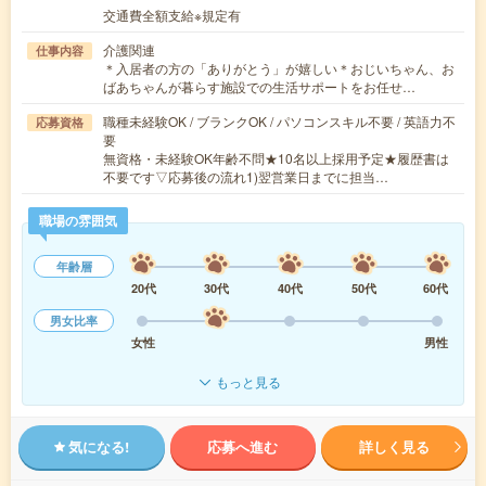
交通費全額支給※規定有
介護関連
仕事内容
＊入居者の方の「ありがとう」が嬉しい＊おじいちゃん、お
ばあちゃんが暮らす施設での生活サポートをお任せ…
職種未経験OK / ブランクOK / パソコンスキル不要 / 英語力不
応募資格
要
無資格・未経験OK年齢不問★10名以上採用予定★履歴書は
不要です▽応募後の流れ1)翌営業日までに担当…
職場の雰囲気
年齢層
20代
30代
40代
50代
60代
男女比率
女性
男性
もっと見る
気になる!
応募へ進む
詳しく見る