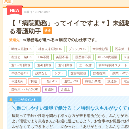
未読
NEW
掲載日
2026/08/06
【「病院勤務」ってイイですよ＊】未経
る看護助手
派遣
≪勤務地が選べる≫病院でのお仕事です。
派遣先
職種未経験OK
社会人未経験OK
ブランクOK
大学生歓迎
既卒第二
友達と一緒OK
OA不要
英語不要
履歴書不要
40～50代活躍
6
週2～3日勤務
週4日勤務
週5日勤務
土日祝休
朝10時以降スタート
午後のみOK
残業なし
シフト
交替制勤務
扶養控内
副業・Wワ
車通勤可
制服
日払いOK
週払いOK
職場が禁煙
派遣多
電
自転車・バイクOK
看護師
介護士
ここがポイント！
＼過ごしやすい環境で働ける！／特別なスキルがなくて
病院って年齢や性別を問わず様々な方が来る場所だから、みんなが過
よい環境でより患者さんが快適に過ごせるよう、お食事やお風呂のお
ルがなくてもできるけど、「助かった」「ありがとう」とみんなに感