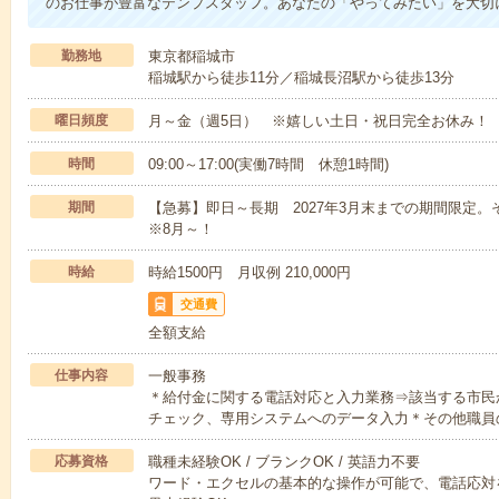
のお仕事が豊富なテンプスタッフ。あなたの「やってみたい」を大切
勤務地
東京都稲城市
稲城駅から徒歩11分／稲城長沼駅から徒歩13分
曜日頻度
月～金（週5日） ※嬉しい土日・祝日完全お休み！
時間
09:00～17:00(実働7時間 休憩1時間)
期間
【急募】即日～長期 2027年3月末までの期間限定
※8月～！
時給
時給1500円 月収例 210,000円
交通費
全額支給
仕事内容
一般事務
＊給付金に関する電話対応と入力業務⇒該当する市民
チェック、専用システムへのデータ入力＊その他職員
応募資格
職種未経験OK / ブランクOK / 英語力不要
ワード・エクセルの基本的な操作が可能で、電話応対