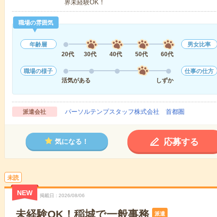
界未経験OK！
職場の雰囲気
年齢層
男女比率
20代
30代
40代
50代
60代
職場の様子
仕事の仕方
活気がある
しずか
パーソルテンプスタッフ株式会社 首都圏
派遣会社
応募する
気になる！
未読
NEW
掲載日
2026/08/06
未経験OK！稲城で一般事務
派遣