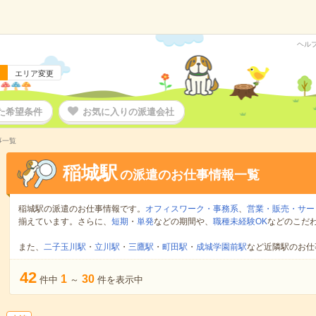
ヘル
エリア変更
た希望条件
お気に入りの派遣会社
事一覧
稲城駅
の派遣のお仕事情報一覧
稲城駅の派遣のお仕事情報です。
オフィスワーク・事務系
、
営業・販売・サー
揃えています。さらに、
短期
・
単発
などの期間や、
職種未経験OK
などのこだ
また、
二子玉川駅
・
立川駅
・
三鷹駅
・
町田駅
・
成城学園前駅
など近隣駅のお仕
42
1
30
件中
～
件を表示中