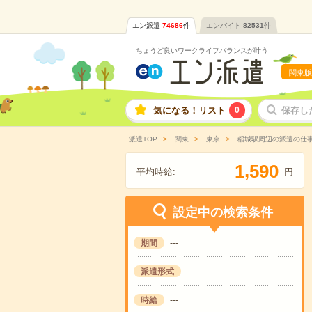
エン派遣
74686
件
エンバイト
82531
件
ちょうど良いワークライフバランスが叶う
関東版
気になる！リスト
0
保存し
派遣TOP
関東
東京
稲城駅周辺の派遣の仕
,
1
5
9
0
平均時給:
円
設定中の検索条件
期間
---
派遣形式
---
時給
---