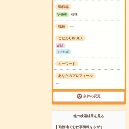
勤務地
稲城
駅/路線
職種
---
こだわりINDEX
---
絶対
---
できれば
キーワード
---
あなたのプロフィール
---
条件の変更
他の検索結果を見る
勤務地でお仕事情報をさがす