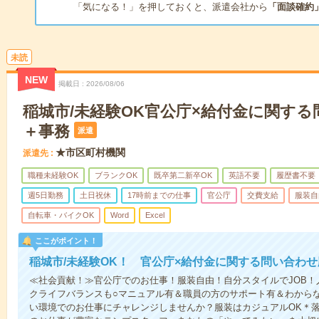
「気になる！」を押しておくと、派遣会社から
「面談確約
未読
NEW
掲載日
2026/08/06
稲城市/未経験OK官公庁×給付金に関す
＋事務
派遣
★市区町村機関
派遣先
職種未経験OK
ブランクOK
既卒第二新卒OK
英語不要
履歴書不要
週5日勤務
土日祝休
17時前までの仕事
官公庁
交費支給
服装自
自転車・バイクOK
Word
Excel
ここがポイント！
稲城市/未経験OK！ 官公庁×給付金に関する問い合わ
≪社会貢献！≫官公庁でのお仕事！服装自由！自分スタイルでJOB！
クライフバランスも○マニュアル有＆職員の方のサポート有＆わから
い環境でのお仕事にチャレンジしませんか？服装はカジュアルOK＊