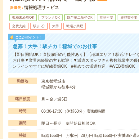
情報処理サ－ビス
派遣先
職種未経験OK
ブランクOK
既卒第二新卒OK
英語不要
履歴書不要
交費支給
駅歩5分
大手
職場が禁煙
ここがポイント！
急募！大手！駅チカ！稲城でのお仕事
【即日開始OK！直接雇用の可能性あり】【稲城エリア！駅近/キレイ
お仕事▼業界未経験の方も歓迎！▼派遣スタッフさん複数就業中の優
ンラインですぐにWeb登録OK #初めての派遣歓迎 #WEB登録OK
勤務地
東京都稲城市
稲城駅から徒歩4分
曜日頻度
月～金／週5日
時間
08:30-17:30（休憩60分）実働8時間
期間
即日～長期 ※開始日相談OK
時給
時給1650円 月収例 28万円 時給1650円×実働8h×