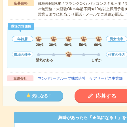
応募資格
職種未経験OK / ブランクOK / パソコンスキル不要 /
≪無資格・未経験OK≫年齢不問★10名以上採用予定
営業日までに担当より電話・メールでご連絡2)電話…
職場の雰囲気
年齢層
男女比率
20代
30代
40代
50代
60代
職場の様子
仕事の仕方
活気がある
しずか
マンパワーグループ株式会社 ケアサービス事業部 
派遣会社
応募する
気になる！
興味があったら「★気になる！」を