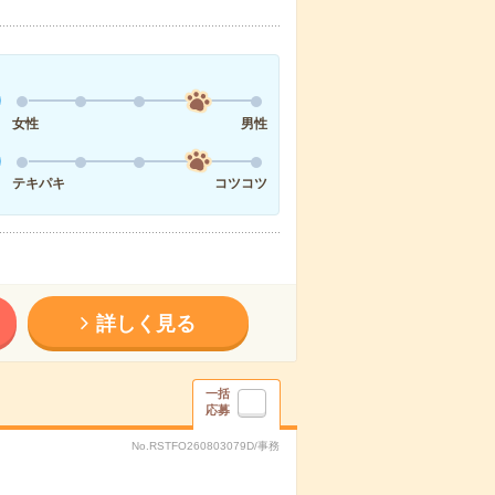
女性
男性
テキパキ
コツコツ
詳しく見る
一括
応募
No.RSTFO260803079D/事務