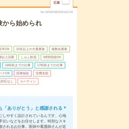
応募
No.MANPWK856443-28
験から始められ
新卒OK
10名以上の大量募集
複数名募集
0歳以上活躍
しゅふ歓迎
WEB登録OK
16時前までの仕事
17時前までの仕事
ークOK
医療福祉
交費支給
話対応なし
ルーティン
も「ありがとう」と感謝される＊
ごしやすく設計されているんです。心地
手伝いなどをお任せします。特別なスキ
謝されるお仕事。医師や看護師さんが近