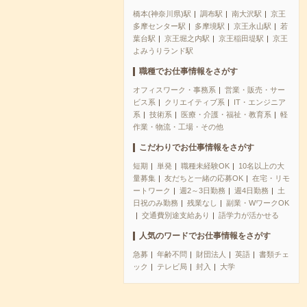
橋本(神奈川県)駅
調布駅
南大沢駅
京王
多摩センター駅
多摩境駅
京王永山駅
若
葉台駅
京王堀之内駅
京王稲田堤駅
京王
よみうりランド駅
職種でお仕事情報をさがす
オフィスワーク・事務系
営業・販売・サー
ビス系
クリエイティブ系
IT・エンジニア
系
技術系
医療・介護・福祉・教育系
軽
作業・物流・工場・その他
こだわりでお仕事情報をさがす
短期
単発
職種未経験OK
10名以上の大
量募集
友だちと一緒の応募OK
在宅・リモ
ートワーク
週2～3日勤務
週4日勤務
土
日祝のみ勤務
残業なし
副業・WワークOK
交通費別途支給あり
語学力が活かせる
人気のワードでお仕事情報をさがす
急募
年齢不問
財団法人
英語
書類チェ
ック
テレビ局
封入
大学