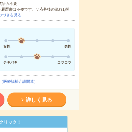
 英語力不要
★履歴書は不要です。▽応募後の流れ1)翌
つづきを見る
女性
男性
テキパキ
コツコツ
（医療福祉介護関連）
詳しく見る
クリック！