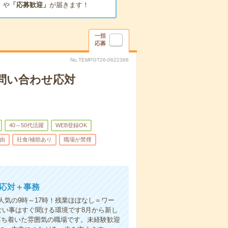
」
や
「応募歓迎」
が届きます！
一括
応募
No.TEMPGT26-0622388
る問い合わせ応対
40～50代活躍
WEB登録OK
由
社食/補助あり
職場が禁煙
せ応対＋事務
人気の9時～17時！残業ほぼなし＝ワー
ない事はすぐ聞ける環境です8月から新し
落ち着いた雰囲気の職場です。未経験歓迎