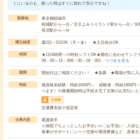
くにいるのも、困った時はすぐに頼れて安心ですね！
勤務地
東京都稲城市
稲城駅から---分／京王よみうりランド駅から---分／矢
長沼駅から---分
曜日頻度
週2日～5日OK（月～金） ★土日休みOK
時間
★1日6時間～の時短シフトOK★都合に合わせてシフト
09：00～15：009：00～18：001…
つづきを見る
期間
開始日はご相談ください！ ★急募 ★職場が気に入
時給
無資格未経験：時給1600円～ 経験者：時給1800
べます）※稼働開始時は手続き完了次第のお支払いと
交通費
交通費支給※規定有
仕事内容
看護助手
≪病院でちょっとしたお手伝い≫〇お手洗い・入浴な
食事のサポート〇シーツ交換や環境整備など…患者さ