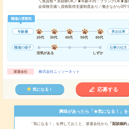
＼無資格＊未経験OK／★年齢不問・ブランクOK★履
会保険完備＼資格取得支援制度あり／働きながら0円
職場の雰囲気
年齢層
男女比率
20代
30代
40代
50代
60代
職場の様子
仕事の仕方
活気がある
しずか
株式会社ニッソーネット
派遣会社
応募する
気になる！
興味があったら「★気になる！」を
「気になる！」を押しておくと、派遣会社から
「面談確約