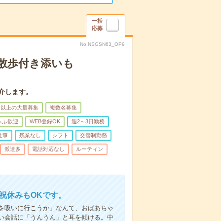
一括
応募
No.NSGSN63_OP9
散歩付き添いも
介します。
名以上の大量募集
複数名募集
ゅふ歓迎
WEB登録OK
週2～3日勤務
仕事
残業なし
シフト
交替制勤務
派遣多
電話対応なし
ルーティン
日祝休みもOKです。
を吸いに行こうか」なんて、おばあちゃ
い会話に「うんうん」と耳を傾ける。中