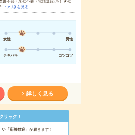
歴書不要・来社不要（電話登録OK）★社
で…
つづきを見る
女性
男性
テキパキ
コツコツ
詳しく見る
クリック！
」
や
「応募歓迎」
が届きます！