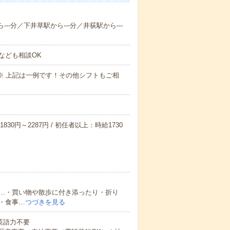
--分／下井草駅から---分／井荻駅から---
なども相談OK
～09:00※ 上記は一例です！その他シフトもご相
830円～2287円 / 初任者以上：時給1730
…・買い物や散歩に付き添ったり・折り
・食事…
つづきを見る
 英語力不要