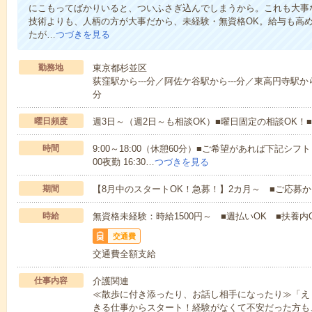
にこもってばかりいると、ついふさぎ込んでしまうから。これも大事
技術よりも、人柄の方が大事だから、未経験・無資格OK。給与も高
たが…
つづきを見る
勤務地
東京都杉並区
荻窪駅から---分／阿佐ケ谷駅から---分／東高円寺駅から-
分
曜日頻度
週3日～（週2日～も相談OK）■曜日固定の相談OK
時間
9:00～18:00（休憩60分）■ご希望があれば下記シフトもOK
00夜勤 16:30…
つづきを見る
期間
【8月中のスタートOK！急募！】2カ月～ ■ご応募
時給
無資格未経験：時給1500円～ ■週払いOK ■扶養内O
交通費
交通費全額支給
仕事内容
介護関連
≪散歩に付き添ったり、お話し相手になったり≫「え
きる仕事からスタート！経験がなくて不安だった方も