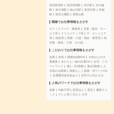
西武新宿駅
高田馬場駅
所沢駅
本川越
駅
南大塚駅
狭山市駅
新所沢駅
田無
駅
航空公園駅
新狭山駅
職種でお仕事情報をさがす
オフィスワーク・事務系
営業・販売・サー
ビス系
クリエイティブ系
IT・エンジニア
系
技術系
医療・介護・福祉・教育系
軽
作業・物流・工場・その他
こだわりでお仕事情報をさがす
短期
単発
職種未経験OK
10名以上の大
量募集
友だちと一緒の応募OK
在宅・リモ
ートワーク
週2～3日勤務
週4日勤務
土
日祝のみ勤務
残業なし
副業・WワークOK
交通費別途支給あり
語学力が活かせる
人気のワードでお仕事情報をさがす
急募
年齢不問
財団法人
英語
書類チェ
ック
テレビ局
封入
大学