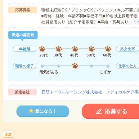
応募資格
職種未経験OK / ブランクOK / パソコンスキル不要 /
■資格・経験・年齢不問■学歴不問■10名以上採用予定
社員登用あり（紹介予定派遣）■昇給・賞与あり …
つ
職場の雰囲気
年齢層
男女比率
20代
30代
40代
50代
60代
職場の様子
仕事の仕方
活気がある
しずか
日研トータルソーシング株式会社 メディカルケア事
派遣会社
応募する
気になる！
未読