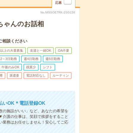
応募
No.NISSOETRK-2SG158
あちゃんのお話相
ご相談ください
名以上の大量募集
友達と一緒OK
OA不要
2～3日勤務
週4日勤務
週5日勤務
午後のみOK
残業少
シフト
煙
派遣多
電話対応なし
ルーティン
いOK＊電話登録OK
人数の施設がいい」など、あなたの希望を
▼介護の仕事は、笑顔で挨拶をすること
い業務はお任せしません！安心してご応