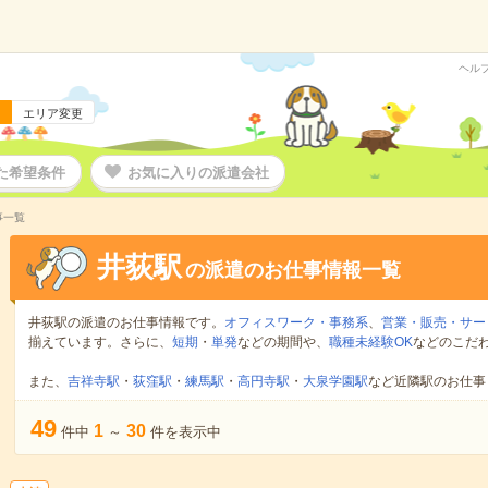
ヘル
エリア変更
た希望条件
お気に入りの派遣会社
事一覧
井荻駅
の派遣のお仕事情報一覧
井荻駅の派遣のお仕事情報です。
オフィスワーク・事務系
、
営業・販売・サー
揃えています。さらに、
短期
・
単発
などの期間や、
職種未経験OK
などのこだ
また、
吉祥寺駅
・
荻窪駅
・
練馬駅
・
高円寺駅
・
大泉学園駅
など近隣駅のお仕事
49
1
30
件中
～
件を表示中