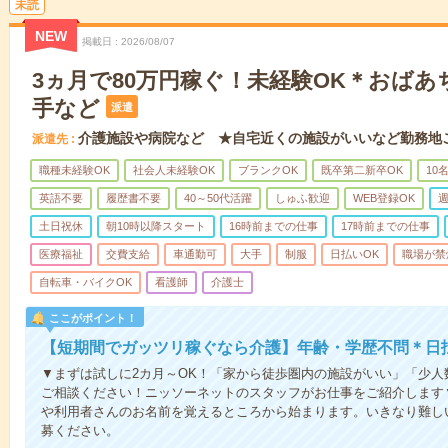
未読
NEW
掲載日
2026/08/07
3ヵ月で80万円稼ぐ！未経験OK＊おば
手など
派遣
介護施設や病院など ★自宅近くの施設がいいなど勤務地
派遣先
職種未経験OK
社会人未経験OK
ブランクOK
既卒第二新卒OK
10
英語不要
履歴書不要
40～50代活躍
しゅふ歓迎
WEB登録OK
週
土日祝休
朝10時以降スタート
16時前までの仕事
17時前までの仕事
医療福祉
交費支給
車通勤可
大手
制服
日払いOK
職場が禁
自転車・バイクOK
看護師
介護士
ここがポイント！
【短期間でガッツリ稼ぐなら介護】年齢・学歴不問＊日払
▼まずは試しに2カ月～OK！「家から徒歩圏内の施設がいい」「少
ご相談ください！ニッソーネットのスタッフがお仕事をご紹介します
や利用者さんのお名前を覚えるところから始まります。いきなり難し
募ください。