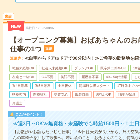
未読
NEW
掲載日
2026/08/07
【オープニング募集】おばあちゃんのお
仕事の1つ
派遣
≪自宅からドアtoドアで30分以内！≫ご希望の勤務地を紹
派遣先
職種未経験OK
社会人未経験OK
ブランクOK
既卒第二新卒OK
10
友達と一緒OK
OA不要
英語不要
履歴書不要
40～50代活躍
し
週4日勤務
週5日勤務
土日祝休
朝10時以降スタート
17時前までの
扶養控内
医療福祉
交費支給
服装自由
週払いOK
職場が禁煙
介護士
ここがポイント！
≪週3日～OK≫無資格・未経験でも時給1500円～！土
【お散歩やお話もだいじな仕事】「今日は天気が良いから、外の空気
んの車椅子を押して散歩へ。若い頃のこと、お孫さんのこと、何気な