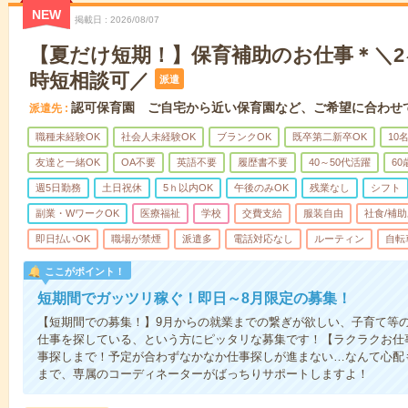
NEW
掲載日
2026/08/07
【夏だけ短期！】保育補助のお仕事＊＼2
時短相談可／
派遣
認可保育園 ご自宅から近い保育園など、ご希望に合わせ
派遣先
職種未経験OK
社会人未経験OK
ブランクOK
既卒第二新卒OK
10
友達と一緒OK
OA不要
英語不要
履歴書不要
40～50代活躍
6
週5日勤務
土日祝休
5ｈ以内OK
午後のみOK
残業なし
シフト
副業・WワークOK
医療福祉
学校
交費支給
服装自由
社食/補
即日払いOK
職場が禁煙
派遣多
電話対応なし
ルーティン
自転
ここがポイント！
短期間でガッツリ稼ぐ！即日～8月限定の募集！
【短期間での募集！】9月からの就業までの繋ぎが欲しい、子育て等
仕事を探している、という方にピッタリな募集です！【ラクラクお仕
事探しまで！予定が合わずなかなか仕事探しが進まない…なんて心配
まで、専属のコーディネーターがばっちりサポートしますよ！