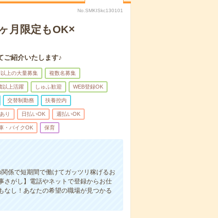
No.SMKISkc130101
ヶ月限定もOK×
てご紹介いたします♪
名以上の大量募集
複数名募集
0歳以上活躍
しゅふ歓迎
WEB登録OK
交替制勤務
扶養控内
助あり
日払いOK
週払いOK
車・バイクOK
保育
の関係で短期間で働けてガッツリ稼げるお
事さがし】電話やネットで登録からお仕
もなし！あなたの希望の職場が見つかる