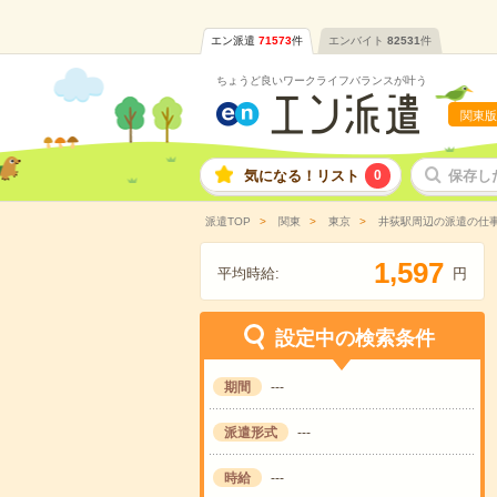
エン派遣
71573
件
エンバイト
82531
件
ちょうど良いワークライフバランスが叶う
関東版
気になる！リスト
0
保存し
派遣TOP
関東
東京
井荻駅周辺の派遣の仕
,
1
5
9
7
平均時給:
円
設定中の検索条件
期間
---
派遣形式
---
時給
---