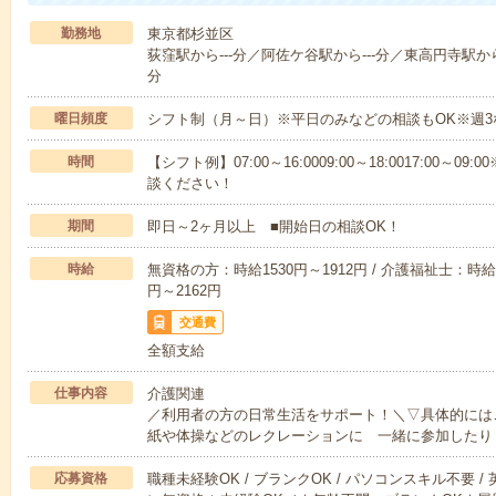
勤務地
東京都杉並区
荻窪駅から---分／阿佐ケ谷駅から---分／東高円寺駅から-
分
曜日頻度
シフト制（月～日）※平日のみなどの相談もOK※週3
時間
【シフト例】07:00～16:0009:00～18:0017:00
談ください！
期間
即日～2ヶ月以上 ■開始日の相談OK！
時給
無資格の方：時給1530円～1912円 / 介護福祉士：時給1
円～2162円
交通費
全額支給
仕事内容
介護関連
／利用者の方の日常生活をサポート！＼▽具体的には
紙や体操などのレクレーションに 一緒に参加したり
応募資格
職種未経験OK / ブランクOK / パソコンスキル不要 /