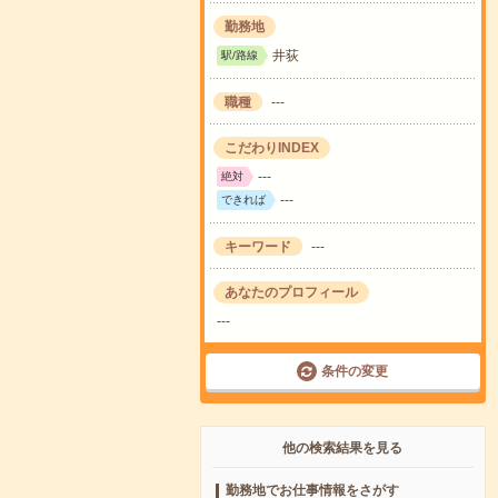
勤務地
井荻
駅/路線
職種
---
こだわりINDEX
---
絶対
---
できれば
キーワード
---
あなたのプロフィール
---
条件の変更
他の検索結果を見る
勤務地でお仕事情報をさがす