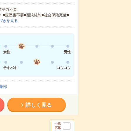
 英語力不要
！■履歴書不要■面談確約■社会保険完備■
づきを見る
女性
男性
テキパキ
コツコツ
業部
詳しく見る
一括
応募