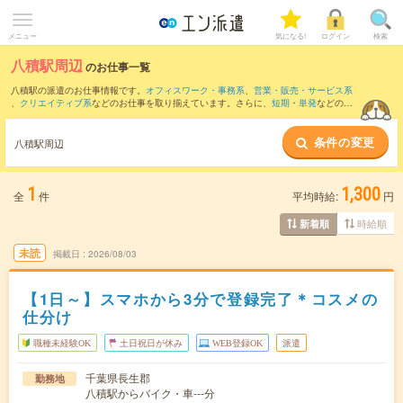
メニュー
気になる!
ログイン
検索
八積駅周辺
のお仕事一覧
八積駅の派遣のお仕事情報です。
オフィスワーク・事務系
、
営業・販売・サービス系
、
クリエイティブ系
などのお仕事を取り揃えています。さらに、
短期
・
単発
などの期
間や、
職種未経験OK
などのこだわり条件で絞り込んでいただけます。
条件の変更
また、
茂原駅
・
新茂原駅
・
大網駅
・
本納駅
・
永田(千葉県)駅
など近隣駅のお仕事もご確
八積駅周辺
認いただけます。
1
1,300
全
件
平均時給:
円
時給順
新着順
未読
掲載日
2026/08/03
【1日～】スマホから3分で登録完了＊コスメの
仕分け
職種未経験OK
土日祝日が休み
WEB登録OK
派遣
千葉県長生郡
勤務地
八積駅からバイク・車---分