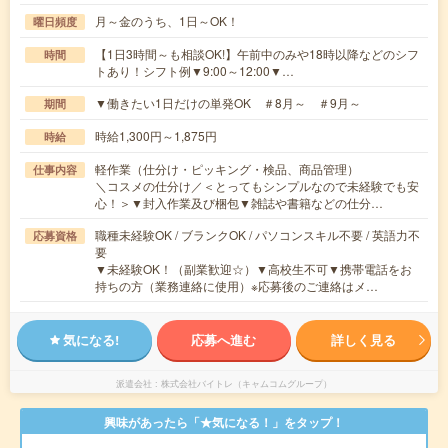
月～金のうち、1日～OK！
曜日頻度
【1日3時間～も相談OK!】午前中のみや18時以降などのシフ
時間
トあり！シフト例▼9:00～12:00▼…
▼働きたい1日だけの単発OK ＃8月～ ＃9月～
期間
時給1,300円～1,875円
時給
軽作業（仕分け・ピッキング・検品、商品管理）
仕事内容
＼コスメの仕分け／＜とってもシンプルなので未経験でも安
心！＞▼封入作業及び梱包▼雑誌や書籍などの仕分…
職種未経験OK / ブランクOK / パソコンスキル不要 / 英語力不
応募資格
要
▼未経験OK！（副業歓迎☆）▼高校生不可▼携帯電話をお
持ちの方（業務連絡に使用）※応募後のご連絡はメ…
気になる!
応募へ進む
詳しく見る
派遣会社
株式会社バイトレ（キャムコムグループ）
興味があったら「★気になる！」をタップ！