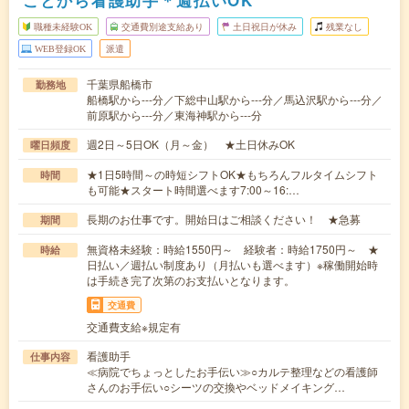
ことから看護助手＊週払いOK
職種未経験OK
交通費別途支給あり
土日祝日が休み
残業なし
WEB登録OK
派遣
千葉県船橋市
勤務地
船橋駅から---分／下総中山駅から---分／馬込沢駅から---分／
前原駅から---分／東海神駅から---分
週2日～5日OK（月～金） ★土日休みOK
曜日頻度
★1日5時間～の時短シフトOK★もちろんフルタイムシフト
時間
も可能★スタート時間選べます7:00～16:…
長期のお仕事です。開始日はご相談ください！ ★急募
期間
無資格未経験：時給1550円～ 経験者：時給1750円～ ★
時給
日払い／週払い制度あり（月払いも選べます）※稼働開始時
は手続き完了次第のお支払いとなります。
交通費
交通費支給※規定有
看護助手
仕事内容
≪病院でちょっとしたお手伝い≫○カルテ整理などの看護師
さんのお手伝い○シーツの交換やベッドメイキング…