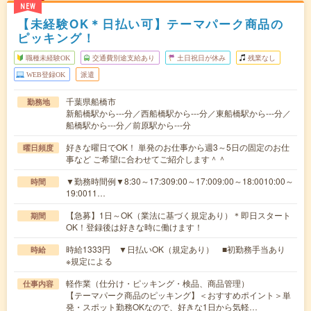
NEW
【未経験OK＊日払い可】テーマパーク商品の
ピッキング！
職種未経験OK
交通費別途支給あり
土日祝日が休み
残業なし
WEB登録OK
派遣
千葉県船橋市
勤務地
新船橋駅から---分／西船橋駅から---分／東船橋駅から---分／
船橋駅から---分／前原駅から---分
好きな曜日でOK！ 単発のお仕事から週3～5日の固定のお仕
曜日頻度
事など ご希望に合わせてご紹介します＾＾
▼勤務時間例▼8:30～17:309:00～17:009:00～18:0010:00～
時間
19:0011…
【急募】1日～OK（業法に基づく規定あり）＊即日スタート
期間
OK！登録後は好きな時に働けます！
時給1333円 ▼日払いOK（規定あり） ■初勤務手当あり
時給
※規定による
軽作業（仕分け・ピッキング・検品、商品管理）
仕事内容
【テーマパーク商品のピッキング】＜おすすめポイント＞単
発・スポット勤務OKなので、好きな1日から気軽…