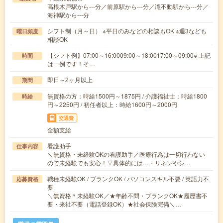
高根木戸駅から---分／前原駅から---分／滝不動駅から---分／
海神駅から---分
シフト制（月～日） ※平日のみなどの相談もOK ※週3なども
曜日頻度
相談OK
【シフト例】07:00～16:0009:00～18:0017:00～09:00※ 上記
時間
は一例です！そ…
即日～2ヶ月以上
期間
無資格の方：時給1500円～1875円 / 介護福祉士：時給1800
時給
円～2250円 / 初任者以上：時給1600円～2000円
交通費
全額支給
看護助手
仕事内容
＼無資格・未経験OKの看護助手／医療行為は一切行わない
ので未経験でも安心！▽具体的には…・リネンやシ…
職種未経験OK / ブランクOK / パソコンスキル不要 / 英語力不
応募資格
要
＼無資格＊未経験OK／★年齢不問・ブランクOK★履歴書不
要・来社不要（電話登録OK）★社会保険完備＼…