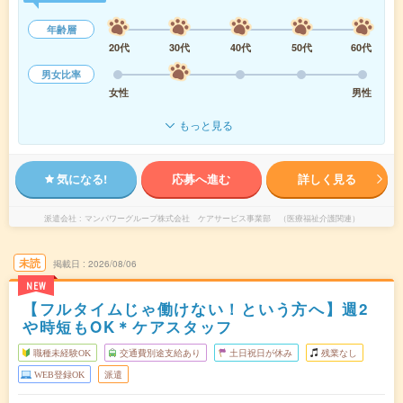
年齢層
20代
30代
40代
50代
60代
男女比率
女性
男性
もっと見る
気になる!
応募へ進む
詳しく見る
派遣会社
マンパワーグループ株式会社 ケアサービス事業部 （医療福祉介護関連）
未読
掲載日
2026/08/06
NEW
【フルタイムじゃ働けない！という方へ】週2
や時短もOK＊ケアスタッフ
職種未経験OK
交通費別途支給あり
土日祝日が休み
残業なし
WEB登録OK
派遣