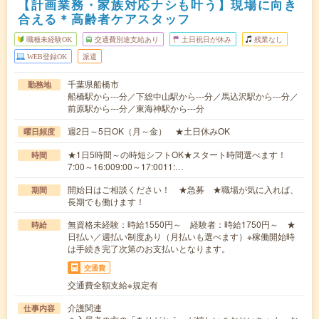
【計画業務・家族対応ナシも叶う】現場に向き
合える＊高齢者ケアスタッフ
職種未経験OK
交通費別途支給あり
土日祝日が休み
残業なし
WEB登録OK
派遣
千葉県船橋市
勤務地
船橋駅から---分／下総中山駅から---分／馬込沢駅から---分／
前原駅から---分／東海神駅から---分
週2日～5日OK（月～金） ★土日休みOK
曜日頻度
★1日5時間～の時短シフトOK★スタート時間選べます！
時間
7:00～16:009:00～17:0011:…
開始日はご相談ください！ ★急募 ★職場が気に入れば、
期間
長期でも働けます！
無資格未経験：時給1550円～ 経験者：時給1750円～ ★
時給
日払い／週払い制度あり（月払いも選べます）※稼働開始時
は手続き完了次第のお支払いとなります。
交通費
交通費全額支給※規定有
介護関連
仕事内容