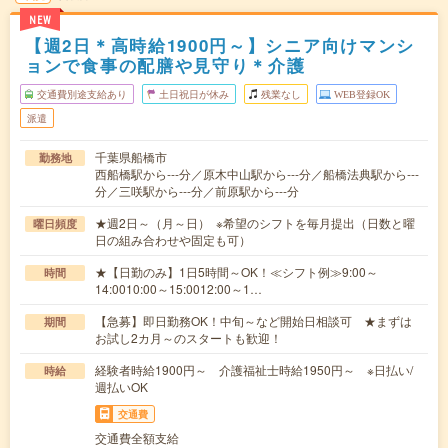
NEW
【週2日＊高時給1900円～】シニア向けマンシ
ョンで食事の配膳や見守り＊介護
交通費別途支給あり
土日祝日が休み
残業なし
WEB登録OK
派遣
千葉県船橋市
勤務地
西船橋駅から---分／原木中山駅から---分／船橋法典駅から---
分／三咲駅から---分／前原駅から---分
★週2日～（月～日） ※希望のシフトを毎月提出（日数と曜
曜日頻度
日の組み合わせや固定も可）
★【日勤のみ】1日5時間～OK！≪シフト例≫9:00～
時間
14:0010:00～15:0012:00～1…
【急募】即日勤務OK！中旬～など開始日相談可 ★まずは
期間
お試し2カ月～のスタートも歓迎！
経験者時給1900円～ 介護福祉士時給1950円～ ※日払い/
時給
週払いOK
交通費
交通費全額支給