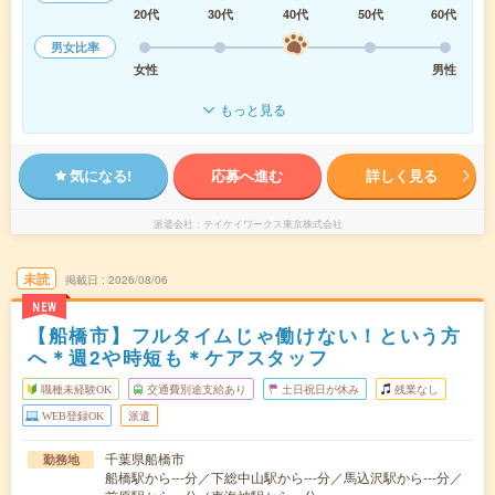
20代
30代
40代
50代
60代
男女比率
女性
男性
もっと見る
気になる!
応募へ進む
詳しく見る
派遣会社
テイケイワークス東京株式会社
未読
掲載日
2026/08/06
NEW
【船橋市】フルタイムじゃ働けない！という方
へ＊週2や時短も＊ケアスタッフ
職種未経験OK
交通費別途支給あり
土日祝日が休み
残業なし
WEB登録OK
派遣
千葉県船橋市
勤務地
船橋駅から---分／下総中山駅から---分／馬込沢駅から---分／