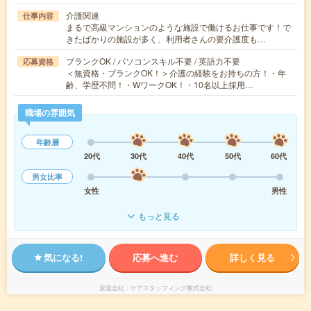
介護関連
仕事内容
まるで高級マンションのような施設で働けるお仕事です！で
きたばかりの施設が多く、利用者さんの要介護度も…
ブランクOK / パソコンスキル不要 / 英語力不要
応募資格
＜無資格・ブランクOK！＞介護の経験をお持ちの方！・年
齢、学歴不問！・WワークOK！・10名以上採用…
職場の雰囲気
年齢層
20代
30代
40代
50代
60代
男女比率
女性
男性
もっと見る
気になる!
応募へ進む
詳しく見る
派遣会社
ケアスタッフィング株式会社