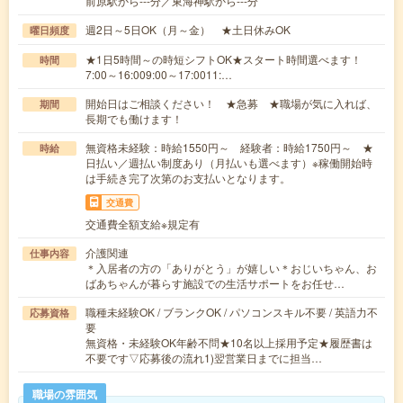
前原駅から---分／東海神駅から---分
週2日～5日OK（月～金） ★土日休みOK
曜日頻度
★1日5時間～の時短シフトOK★スタート時間選べます！
時間
7:00～16:009:00～17:0011:…
開始日はご相談ください！ ★急募 ★職場が気に入れば、
期間
長期でも働けます！
無資格未経験：時給1550円～ 経験者：時給1750円～ ★
時給
日払い／週払い制度あり（月払いも選べます）※稼働開始時
は手続き完了次第のお支払いとなります。
交通費
交通費全額支給※規定有
介護関連
仕事内容
＊入居者の方の「ありがとう」が嬉しい＊おじいちゃん、お
ばあちゃんが暮らす施設での生活サポートをお任せ…
職種未経験OK / ブランクOK / パソコンスキル不要 / 英語力不
応募資格
要
無資格・未経験OK年齢不問★10名以上採用予定★履歴書は
不要です▽応募後の流れ1)翌営業日までに担当…
職場の雰囲気