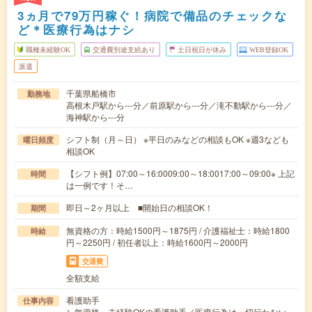
3ヵ月で79万円稼ぐ！病院で備品のチェックな
ど＊医療行為はナシ
職種未経験OK
交通費別途支給あり
土日祝日が休み
WEB登録OK
派遣
千葉県船橋市
勤務地
高根木戸駅から---分／前原駅から---分／滝不動駅から---分／
海神駅から---分
シフト制（月～日） ※平日のみなどの相談もOK ※週3なども
曜日頻度
相談OK
【シフト例】07:00～16:0009:00～18:0017:00～09:00※ 上記
時間
は一例です！そ…
即日～2ヶ月以上 ■開始日の相談OK！
期間
無資格の方：時給1500円～1875円 / 介護福祉士：時給1800
時給
円～2250円 / 初任者以上：時給1600円～2000円
交通費
全額支給
看護助手
仕事内容
＼無資格・未経験OKの看護助手／医療行為は一切行わない