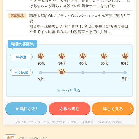
＊入居者の方の「ありがとう」が嬉しい＊おじいちゃん、お
ばあちゃんが暮らす施設での生活サポートをお任せ…
職種未経験OK / ブランクOK / パソコンスキル不要 / 英語力不
応募資格
要
無資格・未経験OK年齢不問★10名以上採用予定★履歴書は
不要です▽応募後の流れ1)翌営業日までに担当…
職場の雰囲気
年齢層
20代
30代
40代
50代
60代
男女比率
女性
男性
もっと見る
気になる!
応募へ進む
詳しく見る
派遣会社
マンパワーグループ株式会社 ケアサービス事業部 （医療福祉介護関連）
未読
掲載日
2026/08/07