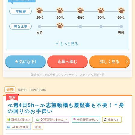
年齢層
20代
30代
40代
50代
60代
男女比率
女性
男性
もっと見る
気になる!
応募へ進む
詳しく見る
派遣会社
株式会社スタッフサービス メディカル事業本部
未読
掲載日
2026/08/06
NEW
≪週4日5h～≫志望動機も履歴書も不要！＊身
の回りのお手伝い
職種未経験OK
交通費別途支給あり
土日祝日が休み
残業なし
WEB登録OK
派遣