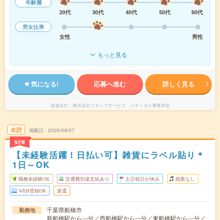
年齢層
20代
30代
40代
50代
60代
男女比率
女性
男性
もっと見る
気になる!
応募へ進む
詳しく見る
派遣会社
株式会社スタッフサービス メディカル事業本部
未読
掲載日
2026/08/07
NEW
【未経験活躍！日払い可】雑貨にラベル貼り＊
1日～OK
職種未経験OK
交通費別途支給あり
土日祝日が休み
残業なし
WEB登録OK
派遣
千葉県船橋市
勤務地
新船橋駅から---分／西船橋駅から---分／東船橋駅から---分／