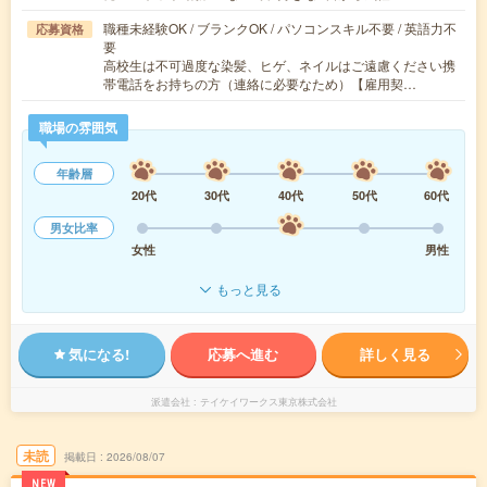
職種未経験OK / ブランクOK / パソコンスキル不要 / 英語力不
応募資格
要
高校生は不可過度な染髪、ヒゲ、ネイルはご遠慮ください携
帯電話をお持ちの方（連絡に必要なため）【雇用契…
職場の雰囲気
年齢層
20代
30代
40代
50代
60代
男女比率
女性
男性
もっと見る
気になる!
応募へ進む
詳しく見る
派遣会社
テイケイワークス東京株式会社
未読
掲載日
2026/08/07
NEW