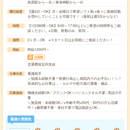
前原駅から---分／東海神駅から---分
【週3日～OK】月～金曜日で希望シフト制 ※徐々に勤務回数
曜日頻度
を増やしていくことも可能です！（最初は週3日からなど）
【1日5時間～OK】9:00～17:00など※ご希望の時間帯をご相
時間
談ください。※日勤、夜勤のみ、変則…
2ヶ月～OK ※スタート日はお気軽にご相談ください！
期間
時給1200円～
時給
交通費
交通費規定内支給
看護助手
仕事内容
／知識＆経験不要＊医療行為なし病院内でのお手伝い！＼▽
具体的なお仕事は…・カルテや処方薬の運搬・備品…
職種未経験OK / ブランクOK / パソコンスキル不要 / 英語力不
応募資格
要
＼無資格・未経験OK／※年齢不問※50代・60代の方も活躍
中！※履歴書不要・来社不要で電話相談もOK…
職場の雰囲気