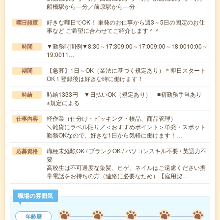
船橋駅から---分／前原駅から---分
好きな曜日でOK！ 単発のお仕事から週3～5日の固定のお仕
曜日頻度
事など ご希望に合わせてご紹介します＾＾
▼勤務時間例▼8:30～17:309:00～17:009:00～18:0010:00～
時間
19:0011…
【急募】1日～OK（業法に基づく規定あり）＊即日スタート
期間
OK！登録後は好きな時に働けます！
時給1333円 ▼日払いOK（規定あり） ■初勤務手当あり
時給
※規定による
軽作業（仕分け・ピッキング・検品、商品管理）
仕事内容
＼雑貨にラベル貼り／＜おすすめポイント＞単発・スポット
勤務OKなので、好きな1日から気軽に働けます！…
職種未経験OK / ブランクOK / パソコンスキル不要 / 英語力不
応募資格
要
高校生は不可過度な染髪、ヒゲ、ネイルはご遠慮ください携
帯電話をお持ちの方（連絡に必要なため）【雇用契…
職場の雰囲気
年齢層