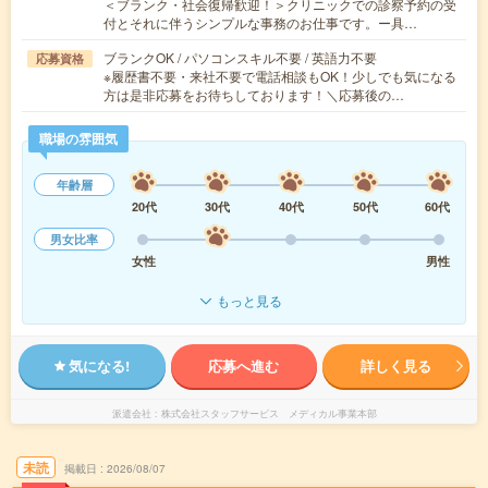
＜ブランク・社会復帰歓迎！＞クリニックでの診察予約の受
付とそれに伴うシンプルな事務のお仕事です。ー具…
ブランクOK / パソコンスキル不要 / 英語力不要
応募資格
※履歴書不要・来社不要で電話相談もOK！少しでも気になる
方は是非応募をお待ちしております！＼応募後の…
職場の雰囲気
年齢層
20代
30代
40代
50代
60代
男女比率
女性
男性
もっと見る
気になる!
応募へ進む
詳しく見る
派遣会社
株式会社スタッフサービス メディカル事業本部
未読
掲載日
2026/08/07