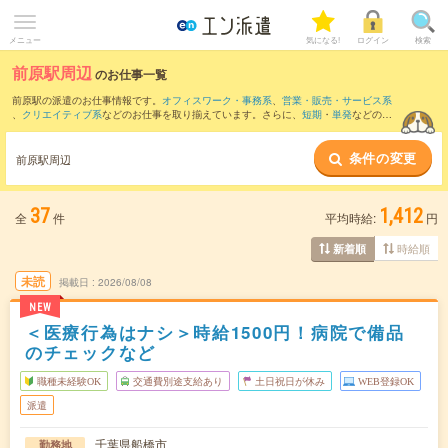
メニュー
気になる!
ログイン
検索
前原駅周辺
のお仕事一覧
前原駅の派遣のお仕事情報です。
オフィスワーク・事務系
、
営業・販売・サービス系
、
クリエイティブ系
などのお仕事を取り揃えています。さらに、
短期
・
単発
などの期
間や、
職種未経験OK
などのこだわり条件で絞り込んでいただけます。
条件の変更
また、
海浜幕張駅
・
千葉駅
・
幕張本郷駅
・
船橋駅
・
西船橋駅
など近隣駅のお仕事もご
前原駅周辺
確認いただけます。
37
1,412
全
件
平均時給:
円
時給順
新着順
未読
掲載日
2026/08/08
NEW
＜医療行為はナシ＞時給1500円！病院で備品
のチェックなど
職種未経験OK
交通費別途支給あり
土日祝日が休み
WEB登録OK
派遣
千葉県船橋市
勤務地