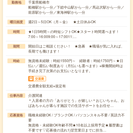
千葉県船橋市
勤務地
船橋駅から---分／下総中山駅から---分／馬込沢駅から---分／
前原駅から---分／東海神駅から---分
週2日～5日OK（月～金） ★土日休みOK
曜日頻度
★1日5時間～の時短シフトOK★スタート時間選べます！
時間
7:00～16:009:00～17:0011:…
開始日はご相談ください！ ★急募 ★職場が気に入れば、
期間
長期でも働けます！
無資格未経験：時給1550円～ 経験者：時給1750円～★日
時給
払い／週払い制度あり（月払いも選べます）※稼働開始時は
手続き完了次第のお支払いとなります。
交通費
交通費全額支給※規定有
介護関連
仕事内容
＊入居者の方の「ありがとう」が嬉しい＊おじいちゃん、お
ばあちゃんが暮らす施設での生活サポートをお任せ…
職種未経験OK / ブランクOK / パソコンスキル不要 / 英語力不
応募資格
要
無資格・未経験OK年齢不問★10名以上採用予定★履歴書は
不要です▽応募後の流れ1)翌営業日までに担当…