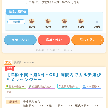
ー、主婦(夫) 大歓迎！ ※お仕事の掛け持ち…
職場の雰囲気
年齢層
20代
30代
40代
50代
60代
気になる!
応募へ進む
詳しく見る
派遣会社
株式会社テクノ・サービス
未読
掲載日
2026/08/07
NEW
【年齢不問＊週3日～OK】病院内でカルテ運び
＊メッセンジャー
職種未経験OK
交通費別途支給あり
土日祝日が休み
WEB登録OK
派遣
千葉県船橋市
勤務地
船橋駅から---分／下総中山駅から---分／馬込沢駅から---分／