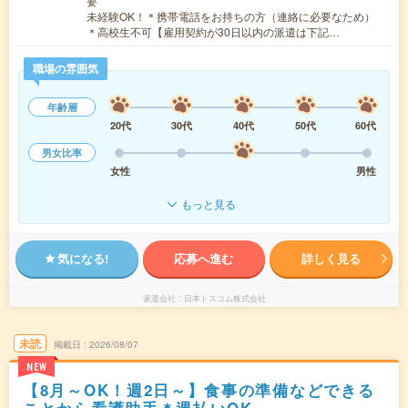
要
未経験OK！＊携帯電話をお持ちの方（連絡に必要なため）
＊高校生不可【雇用契約が30日以内の派遣は下記…
職場の雰囲気
年齢層
20代
30代
40代
50代
60代
男女比率
女性
男性
もっと見る
気になる!
応募へ進む
詳しく見る
派遣会社
日本トスコム株式会社
未読
掲載日
2026/08/07
NEW
【8月～OK！週2日～】食事の準備などできる