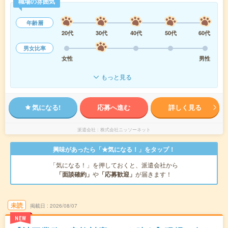
職場の雰囲気
年齢層
20代
30代
40代
50代
60代
男女比率
女性
男性
もっと見る
気になる!
応募へ進む
詳しく見る
派遣会社
株式会社ニッソーネット
興味があったら「★気になる！」をタップ！
「気になる！」を押しておくと、派遣会社から
「面談確約」
や
「応募歓迎」
が届きます！
未読
掲載日
2026/08/07
NEW