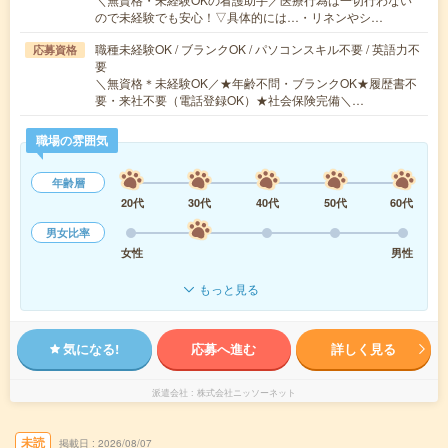
ので未経験でも安心！▽具体的には…・リネンやシ…
職種未経験OK / ブランクOK / パソコンスキル不要 / 英語力不
応募資格
要
＼無資格＊未経験OK／★年齢不問・ブランクOK★履歴書不
要・来社不要（電話登録OK）★社会保険完備＼…
職場の雰囲気
年齢層
20代
30代
40代
50代
60代
男女比率
女性
男性
もっと見る
気になる!
応募へ進む
詳しく見る
派遣会社
株式会社ニッソーネット
未読
掲載日
2026/08/07