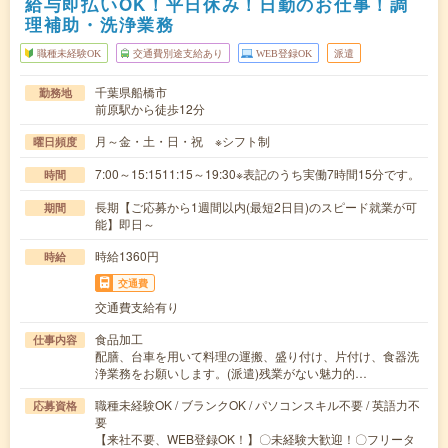
給与即払いOK！平日休み！日勤のお仕事！調
理補助・洗浄業務
職種未経験OK
交通費別途支給あり
WEB登録OK
派遣
千葉県船橋市
勤務地
前原駅から徒歩12分
月～金・土・日・祝 ※シフト制
曜日頻度
7:00～15:1511:15～19:30※表記のうち実働7時間15分です。
時間
長期【ご応募から1週間以内(最短2日目)のスピード就業が可
期間
能】即日～
時給1360円
時給
交通費
交通費支給有り
食品加工
仕事内容
配膳、台車を用いて料理の運搬、盛り付け、片付け、食器洗
浄業務をお願いします。(派遣)残業がない魅力的…
職種未経験OK / ブランクOK / パソコンスキル不要 / 英語力不
応募資格
要
【来社不要、WEB登録OK！】〇未経験大歓迎！〇フリータ