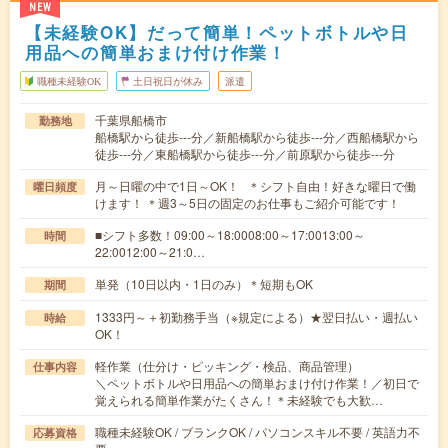
NEW
【未経験OK】だって簡単！ペットボトルや日
用品への簡単おまけ付け作業！
職種未経験OK
土日祝日が休み
派遣
千葉県船橋市
勤務地
船橋駅から徒歩---分／新船橋駅から徒歩---分／西船橋駅から
徒歩---分／東船橋駅から徒歩---分／前原駅から徒歩---分
月～日曜の中で1日～OK！ ＊シフト自由！好きな曜日で働
曜日頻度
けます！ ＊週3～5日の固定のお仕事もご紹介可能です！
■シフト多数！09:00～18:0008:00～17:0013:00～
時間
22:0012:00～21:0…
単発（10日以内・1日のみ）＊短期もOK
期間
1333円～＋初勤務手当（※規定による）★翌日払い・週払い
時給
OK！
軽作業（仕分け・ピッキング・検品、商品管理）
仕事内容
＼ペットボトルや日用品への簡単おまけ付け作業！／初日で
覚えられる簡単作業がたくさん！＊未経験でも大歓…
職種未経験OK / ブランクOK / パソコンスキル不要 / 英語力不
応募資格