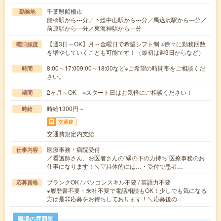
千葉県船橋市
勤務地
船橋駅から---分／下総中山駅から---分／馬込沢駅から---分／
前原駅から---分／東海神駅から---分
【週3日～OK】月～金曜日で希望シフト制 ※徐々に勤務回数
曜日頻度
を増やしていくことも可能です！（最初は週3日からなど）
8:00～17:009:00～18:00など※ご希望の時間帯をご相談くだ
時間
さい。
2ヶ月～OK ※スタート日はお気軽にご相談ください！
期間
時給1300円～
時給
交通費
交通費規定内支給
医療事務・病院受付
仕事内容
／看護師さん、お医者さんの“縁の下の力持ち”医療事務のお
仕事になります！＼▽具体的には…・受付で患者…
ブランクOK / パソコンスキル不要 / 英語力不要
応募資格
※履歴書不要・来社不要で電話相談もOK！少しでも気になる
方は是非応募をお待ちしております！＼応募後の…
職場の雰囲気