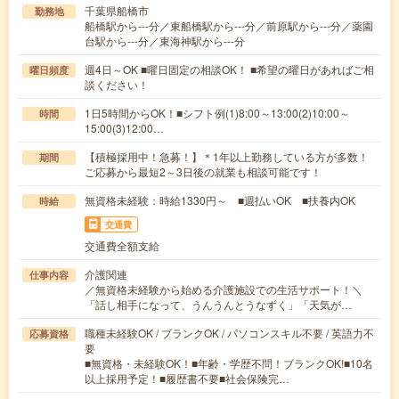
千葉県船橋市
勤務地
船橋駅から---分／東船橋駅から---分／前原駅から---分／薬園
台駅から---分／東海神駅から---分
週4日～OK ■曜日固定の相談OK！ ■希望の曜日があればご相
曜日頻度
談ください！
1日5時間からOK！■シフト例(1)8:00～13:00(2)10:00～
時間
15:00(3)12:00…
【積極採用中！急募！】＊1年以上勤務している方が多数！
期間
ご応募から最短2～3日後の就業も相談可能です！
無資格未経験：時給1330円～ ■週払いOK ■扶養内OK
時給
交通費
交通費全額支給
介護関連
仕事内容
／無資格未経験から始める介護施設での生活サポート！＼
「話し相手になって、うんうんとうなずく」「天気が…
職種未経験OK / ブランクOK / パソコンスキル不要 / 英語力不
応募資格
要
■無資格・未経験OK！■年齢・学歴不問！ブランクOK!■10名
以上採用予定！■履歴書不要■社会保険完…