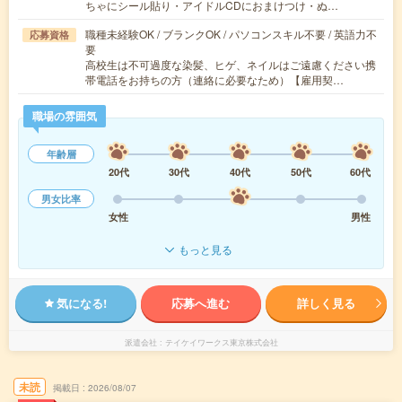
ちゃにシール貼り・アイドルCDにおまけつけ・ぬ…
職種未経験OK / ブランクOK / パソコンスキル不要 / 英語力不
応募資格
要
高校生は不可過度な染髪、ヒゲ、ネイルはご遠慮ください携
帯電話をお持ちの方（連絡に必要なため）【雇用契…
職場の雰囲気
年齢層
20代
30代
40代
50代
60代
男女比率
女性
男性
もっと見る
気になる!
応募へ進む
詳しく見る
派遣会社
テイケイワークス東京株式会社
未読
掲載日
2026/08/07