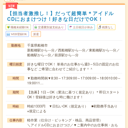
NEW
【担当者激推し！】だって超簡単＊アイドル
CDにおまけつけ！好きな日だけでOK！
職種未経験OK
交通費別途支給あり
土日祝日が休み
残業なし
WEB登録OK
派遣
千葉県船橋市
勤務地
新船橋駅から---分／西船橋駅から---分／東船橋駅から---分／
船橋駅から---分／前原駅から---分
好きな曜日でOK！ 単発のお仕事から週3～5日の固定のお仕
曜日頻度
事など ご希望に合わせてご紹介します＾＾
▼勤務時間例▼8:30～17:309:00～17:009:00～18:0010:00～
時間
19:0011…
【急募】1日～OK（業法に基づく規定あり）＊即日スタート
期間
OK！登録後は好きな時に働けます！
時給1333円 ▼日払いOK（規定あり） ■初勤務手当あり
時給
※規定による
軽作業（仕分け・ピッキング・検品、商品管理）
仕事内容
＼アイドルCDにおまけつけ／▼ご案内中のお仕事例・おも