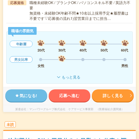
職種未経験OK / ブランクOK / パソコンスキル不要 / 英語力不
応募資格
要
無資格・未経験OK年齢不問★10名以上採用予定★履歴書は
不要です▽応募後の流れ1)翌営業日までに担当…
職場の雰囲気
年齢層
20代
30代
40代
50代
60代
男女比率
女性
男性
もっと見る
気になる!
応募へ進む
詳しく見る
派遣会社
マンパワーグループ株式会社 ケアサービス事業部 （医療福祉介護関連）
未読