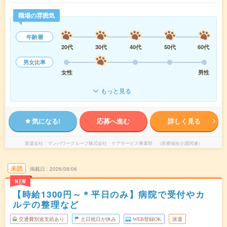
職場の雰囲気
年齢層
20代
30代
40代
50代
60代
男女比率
女性
男性
もっと見る
気になる!
応募へ進む
詳しく見る
派遣会社
マンパワーグループ株式会社 ケアサービス事業部 （医療福祉介護関連）
未読
掲載日
2026/08/06
NEW
【時給1300円～＊平日のみ】病院で受付やカ
ルテの整理など
交通費別途支給あり
土日祝日が休み
WEB登録OK
派遣