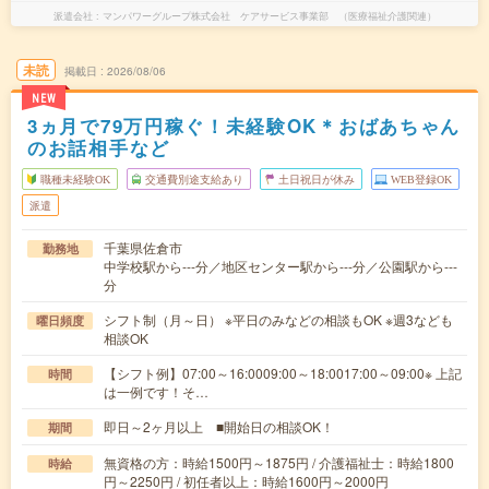
派遣会社
マンパワーグループ株式会社 ケアサービス事業部 （医療福祉介護関連）
未読
掲載日
2026/08/06
NEW
3ヵ月で79万円稼ぐ！未経験OK＊おばあちゃん
のお話相手など
職種未経験OK
交通費別途支給あり
土日祝日が休み
WEB登録OK
派遣
千葉県佐倉市
勤務地
中学校駅から---分／地区センター駅から---分／公園駅から---
分
シフト制（月～日） ※平日のみなどの相談もOK ※週3なども
曜日頻度
相談OK
【シフト例】07:00～16:0009:00～18:0017:00～09:00※ 上記
時間
は一例です！そ…
即日～2ヶ月以上 ■開始日の相談OK！
期間
無資格の方：時給1500円～1875円 / 介護福祉士：時給1800
時給
円～2250円 / 初任者以上：時給1600円～2000円