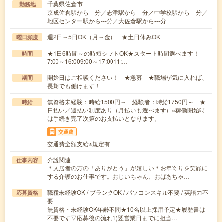
千葉県佐倉市
勤務地
京成佐倉駅から---分／志津駅から---分／中学校駅から---分／
地区センター駅から---分／大佐倉駅から---分
週2日～5日OK（月～金） ★土日休みOK
曜日頻度
★1日6時間～の時短シフトOK★スタート時間選べます！
時間
7:00～16:009:00～17:0011:…
開始日はご相談ください！ ★急募 ★職場が気に入れば、
期間
長期でも働けます！
無資格未経験：時給1500円～ 経験者：時給1750円～ ★
時給
日払い／週払い制度あり（月払いも選べます）※稼働開始時
は手続き完了次第のお支払いとなります。
交通費
交通費全額支給※規定有
介護関連
仕事内容
＊入居者の方の「ありがとう」が嬉しい＊お年寄りを笑顔に
する介護のお仕事です。おじいちゃん、おばあちゃ…
職種未経験OK / ブランクOK / パソコンスキル不要 / 英語力不
応募資格
要
無資格・未経験OK年齢不問★10名以上採用予定★履歴書は
不要です▽応募後の流れ1)翌営業日までに担当…