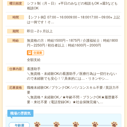
シフト制（月～日） ※平日のみなどの相談もOK ※週3なども
曜日頻度
相談OK
【シフト例】07:00～16:0009:00～18:0017:00～09:00※ 上記
時間
は一例です！そ…
即日～2ヶ月以上
期間
無資格の方：時給1500円～1875円 / 介護福祉士：時給1800
時給
円～2250円 / 初任者以上：時給1600円～2000円
交通費
全額支給
看護助手
仕事内容
＼無資格・未経験OKの看護助手／医療行為は一切行わない
ので未経験でも安心！▽具体的には…・リネンやシ…
職種未経験OK / ブランクOK / パソコンスキル不要 / 英語力不
応募資格
要
＼無資格＊未経験OK／★年齢不問・ブランクOK★履歴書不
要・来社不要（電話登録OK）★社会保険完備＼…
職場の雰囲気
年齢層