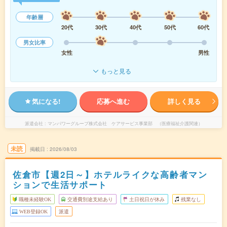
年齢層
20代
30代
40代
50代
60代
男女比率
女性
男性
もっと見る
気になる!
応募へ進む
詳しく見る
派遣会社
マンパワーグループ株式会社 ケアサービス事業部 （医療福祉介護関連）
未読
掲載日
2026/08/03
佐倉市【週2日～】ホテルライクな高齢者マン
ションで生活サポート
職種未経験OK
交通費別途支給あり
土日祝日が休み
残業なし
WEB登録OK
派遣