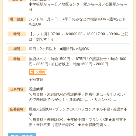
中学校駅から---分／地区センター駅から---分／公園駅から---
分
シフト制（月～日） ※平日のみなどの相談もOK ※週3なども
曜日頻度
相談OK
【シフト例】07:00～16:0009:00～18:0017:00～09:00※ 上記
時間
は一例です！そ…
即日～2ヶ月以上 ■開始日の相談OK！
期間
無資格の方：時給1500円～1875円 / 介護福祉士：時給1800
時給
円～2250円 / 初任者以上：時給1600円～2000円
交通費
全額支給
看護助手
仕事内容
＼無資格・未経験OKの看護助手／医療行為は一切行わない
ので未経験でも安心！▽具体的には…・リネンやシ…
職種未経験OK / ブランクOK / パソコンスキル不要 / 英語力不
応募資格
要
＼無資格＊未経験OK／★年齢不問・ブランクOK★履歴書不
要・来社不要（電話登録OK）★社会保険完備＼…