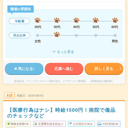
職場の雰囲気
年齢層
20代
30代
40代
50代
60代
男女比率
女性
男性
もっと見る
気になる!
応募へ進む
詳しく見る
派遣会社
マンパワーグループ株式会社 ケアサービス事業部 （医療福祉介護関連）
未読
掲載日
2026/08/02
【医療行為はナシ】時給1500円！病院で備品
のチェックなど
職種未経験OK
交通費別途支給あり
土日祝日が休み
WEB登録OK