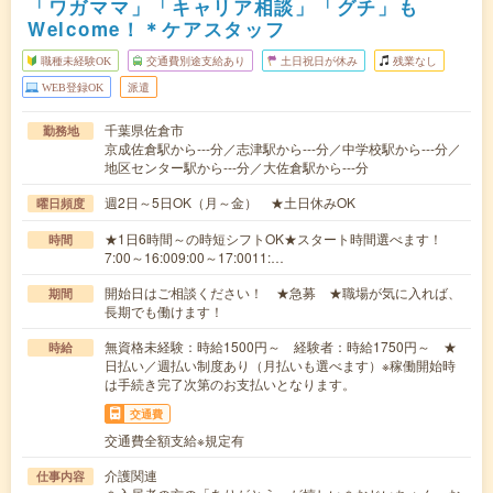
「ワガママ」「キャリア相談」「グチ」も
Welcome！＊ケアスタッフ
職種未経験OK
交通費別途支給あり
土日祝日が休み
残業なし
WEB登録OK
派遣
千葉県佐倉市
勤務地
京成佐倉駅から---分／志津駅から---分／中学校駅から---分／
地区センター駅から---分／大佐倉駅から---分
週2日～5日OK（月～金） ★土日休みOK
曜日頻度
★1日6時間～の時短シフトOK★スタート時間選べます！
時間
7:00～16:009:00～17:0011:…
開始日はご相談ください！ ★急募 ★職場が気に入れば、
期間
長期でも働けます！
無資格未経験：時給1500円～ 経験者：時給1750円～ ★
時給
日払い／週払い制度あり（月払いも選べます）※稼働開始時
は手続き完了次第のお支払いとなります。
交通費
交通費全額支給※規定有
介護関連
仕事内容