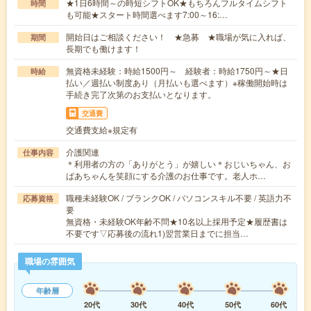
★1日6時間～の時短シフトOK★もちろんフルタイムシフト
時間
も可能★スタート時間選べます7:00～16:…
開始日はご相談ください！ ★急募 ★職場が気に入れば、
期間
長期でも働けます！
無資格未経験：時給1500円～ 経験者：時給1750円～★日
時給
払い／週払い制度あり（月払いも選べます）※稼働開始時は
手続き完了次第のお支払いとなります。
交通費
交通費支給※規定有
介護関連
仕事内容
＊利用者の方の「ありがとう」が嬉しい＊おじいちゃん、お
ばあちゃんを笑顔にする介護のお仕事です。老人ホ…
職種未経験OK / ブランクOK / パソコンスキル不要 / 英語力不
応募資格
要
無資格・未経験OK年齢不問★10名以上採用予定★履歴書は
不要です▽応募後の流れ1)翌営業日までに担当…
職場の雰囲気
年齢層
20代
30代
40代
50代
60代