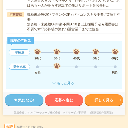
＊入居者の方の「ありがとう」が嬉しい＊おじいちゃん、お
ばあちゃんが暮らす施設での生活サポートをお任せ…
職種未経験OK / ブランクOK / パソコンスキル不要 / 英語力不
応募資格
要
無資格・未経験OK年齢不問★10名以上採用予定★履歴書は
不要です▽応募後の流れ1)翌営業日までに担当…
職場の雰囲気
年齢層
20代
30代
40代
50代
60代
男女比率
女性
男性
もっと見る
気になる!
応募へ進む
詳しく見る
派遣会社
マンパワーグループ株式会社 ケアサービス事業部 （医療福祉介護関連）
未読
掲載日
2026/08/07