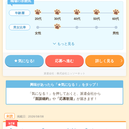
職場の雰囲気
年齢層
20代
30代
40代
50代
60代
男女比率
女性
男性
もっと見る
気になる!
応募へ進む
詳しく見る
派遣会社
株式会社ニッソーネット
興味があったら「★気になる！」をタップ！
「気になる！」を押しておくと、派遣会社から
「面談確約」
や
「応募歓迎」
が届きます！
未読
掲載日
2026/08/08
NEW