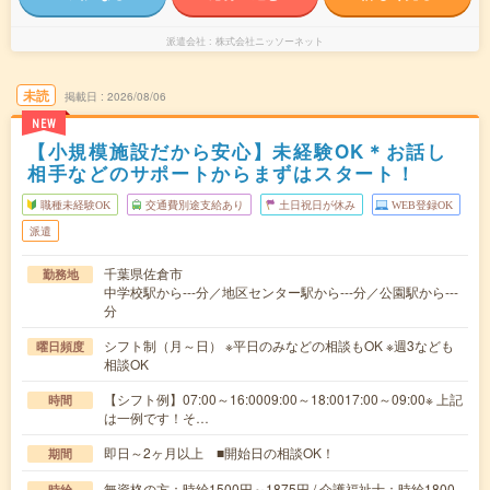
派遣会社
株式会社ニッソーネット
未読
掲載日
2026/08/06
NEW
【小規模施設だから安心】未経験OK＊お話し
相手などのサポートからまずはスタート！
職種未経験OK
交通費別途支給あり
土日祝日が休み
WEB登録OK
派遣
千葉県佐倉市
勤務地
中学校駅から---分／地区センター駅から---分／公園駅から---
分
シフト制（月～日） ※平日のみなどの相談もOK ※週3なども
曜日頻度
相談OK
【シフト例】07:00～16:0009:00～18:0017:00～09:00※ 上記
時間
は一例です！そ…
即日～2ヶ月以上 ■開始日の相談OK！
期間
無資格の方：時給1500円～1875円 / 介護福祉士：時給1800
時給