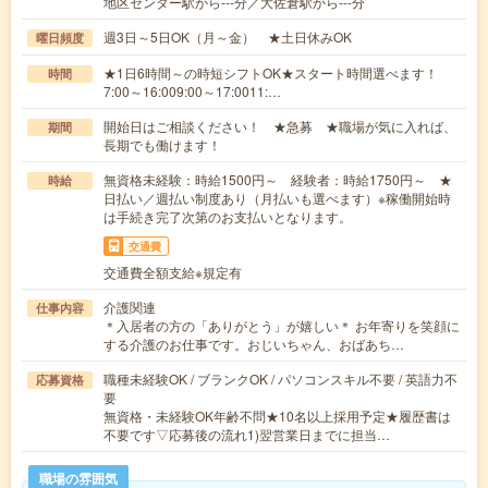
地区センター駅から---分／大佐倉駅から---分
週3日～5日OK（月～金） ★土日休みOK
曜日頻度
★1日6時間～の時短シフトOK★スタート時間選べます！
時間
7:00～16:009:00～17:0011:…
開始日はご相談ください！ ★急募 ★職場が気に入れば、
期間
長期でも働けます！
無資格未経験：時給1500円～ 経験者：時給1750円～ ★
時給
日払い／週払い制度あり（月払いも選べます）※稼働開始時
は手続き完了次第のお支払いとなります。
交通費
交通費全額支給※規定有
介護関連
仕事内容
＊入居者の方の「ありがとう」が嬉しい＊ お年寄りを笑顔に
する介護のお仕事です。おじいちゃん、おばあち…
職種未経験OK / ブランクOK / パソコンスキル不要 / 英語力不
応募資格
要
無資格・未経験OK年齢不問★10名以上採用予定★履歴書は
不要です▽応募後の流れ1)翌営業日までに担当…
職場の雰囲気