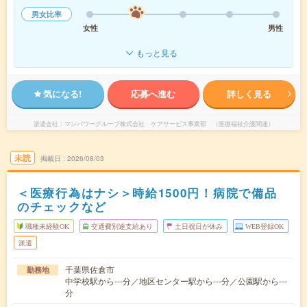
男女比率
女性
男性
もっと見る
気になる!
応募へ進む
詳しく見る
派遣会社
マンパワーグループ株式会社 ケアサービス事業部 （医療福祉介護関連）
未読
掲載日
2026/08/03
＜医療行為はナシ＞時給1500円！病院で備品
のチェックなど
職種未経験OK
交通費別途支給あり
土日祝日が休み
WEB登録OK
派遣
千葉県佐倉市
勤務地
中学校駅から---分／地区センター駅から---分／公園駅から---
分