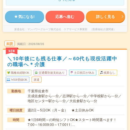
気になる!
応募へ進む
詳しく見る
派遣会社
マンパワーグループ株式会社 ケアサービス事業部 （医療福祉介護関連）
未読
掲載日
2026/08/05
NEW
＼10年後にも残る仕事／～60代も現役活躍中
の職場へ＊介護
職種未経験OK
交通費別途支給あり
土日祝日が休み
残業なし
WEB登録OK
派遣
千葉県佐倉市
勤務地
京成佐倉駅から---分／志津駅から---分／中学校駅から---分／
地区センター駅から---分／大佐倉駅から---分
週2日～5日OK（月～金） ★土日休みOK
曜日頻度
★1日6時間～の時短シフトOK★スタート時間選べます！
時間
7:00～16:009:00～17:0011:…