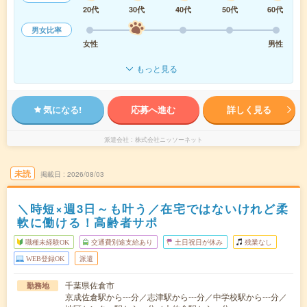
20代
30代
40代
50代
60代
男女比率
女性
男性
もっと見る
気になる!
応募へ進む
詳しく見る
派遣会社
株式会社ニッソーネット
未読
掲載日
2026/08/03
＼時短×週3日～も叶う／在宅ではないけれど柔
軟に働ける！高齢者サポ
職種未経験OK
交通費別途支給あり
土日祝日が休み
残業なし
WEB登録OK
派遣
千葉県佐倉市
勤務地
京成佐倉駅から---分／志津駅から---分／中学校駅から---分／