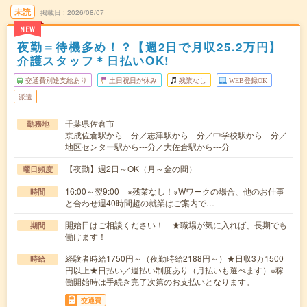
未読
掲載日
2026/08/07
NEW
夜勤＝待機多め！？【週2日で月収25.2万円】
介護スタッフ＊日払いOK!
交通費別途支給あり
土日祝日が休み
残業なし
WEB登録OK
派遣
千葉県佐倉市
勤務地
京成佐倉駅から---分／志津駅から---分／中学校駅から---分／
地区センター駅から---分／大佐倉駅から---分
【夜勤】週2日～OK（月～金の間）
曜日頻度
16:00～翌9:00 ※残業なし！※Wワークの場合、他のお仕事
時間
と合わせ週40時間超の就業はご案内で…
開始日はご相談ください！ ★職場が気に入れば、長期でも
期間
働けます！
経験者時給1750円～（夜勤時給2188円～）★日収3万1500
時給
円以上★日払い／週払い制度あり（月払いも選べます）※稼
働開始時は手続き完了次第のお支払いとなります。
交通費