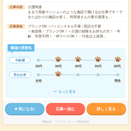
介護関連
仕事内容
まるで高級マンションのような施設で働けるお仕事です！で
きたばかりの施設が多く、利用者さんの要介護度も…
ブランクOK / パソコンスキル不要 / 英語力不要
応募資格
＜無資格・ブランクOK！＞介護の経験をお持ちの方！・年
齢、学歴不問！・WワークOK！・10名以上採用…
職場の雰囲気
年齢層
20代
30代
40代
50代
60代
男女比率
女性
男性
もっと見る
気になる!
応募へ進む
詳しく見る
派遣会社
ケアスタッフィング株式会社