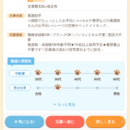
交通費支給※規定有
看護助手
仕事内容
≪病院でちょっとしたお手伝い≫○カルテ整理などの看護師
さんのお手伝い○シーツの交換やベッドメイキング…
職種未経験OK / ブランクOK / パソコンスキル不要 / 英語力不
応募資格
要
無資格・未経験OK年齢不問★10名以上採用予定★履歴書は
不要です▽応募後の流れ1)翌営業日までに担当…
職場の雰囲気
年齢層
20代
30代
40代
50代
60代
男女比率
女性
男性
もっと見る
気になる!
応募へ進む
詳しく見る