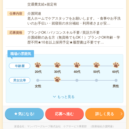
交通費支給※規定有
介護関連
仕事内容
老人ホームでケアスタッフをお願いします。・食事やお手洗
いのお手伝い・就寝前の水分補給・利用者さまが安…
ブランクOK / パソコンスキル不要 / 英語力不要
応募資格
介護経験のある方（無資格でもOK！）ブランクOK年齢・学
歴不問★10名以上採用予定★履歴書は不要です…
職場の雰囲気
年齢層
20代
30代
40代
50代
60代
男女比率
女性
男性
もっと見る
気になる!
応募へ進む
詳しく見る
派遣会社
マンパワーグループ株式会社 ケアサービス事業部 （医療福祉介護関連）