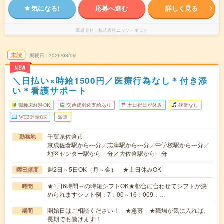
気になる!
応募へ進む
詳しく見る
派遣会社
株式会社ニッソーネット
未読
掲載日
2026/08/06
NEW
＼日払い×時給1500円／医療行為なし＊付き添
い＊看護サポート
職種未経験OK
交通費別途支給あり
土日祝日が休み
残業なし
WEB登録OK
派遣
千葉県佐倉市
勤務地
京成佐倉駅から---分／志津駅から---分／中学校駅から---分／
地区センター駅から---分／大佐倉駅から---分
週2日～5日OK（月～金） ★土日休みOK
曜日頻度
★1日6時間～の時短シフトOK★都合に合わせてシフトが決
時間
められますシフト例：7：00～16：009：…
開始日はご相談ください！ ★急募 ★職場が気に入れば、
期間
長期でも働けます！