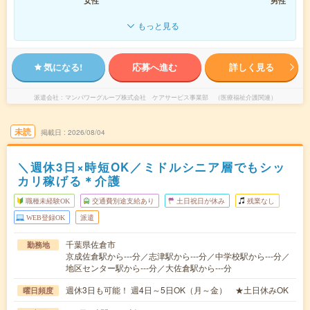
女性
男性
もっと見る
気になる!
応募へ進む
詳しく見る
派遣会社
マンパワーグループ株式会社 ケアサービス事業部 （医療福祉介護関連）
未読
掲載日
2026/08/04
＼週休3日×時短OK／ミドルシニア層でもシッ
カリ稼げる＊介護
職種未経験OK
交通費別途支給あり
土日祝日が休み
残業なし
WEB登録OK
派遣
千葉県佐倉市
勤務地
京成佐倉駅から---分／志津駅から---分／中学校駅から---分／
地区センター駅から---分／大佐倉駅から---分
週休3日も可能！ 週4日～5日OK（月～金） ★土日休みOK
曜日頻度