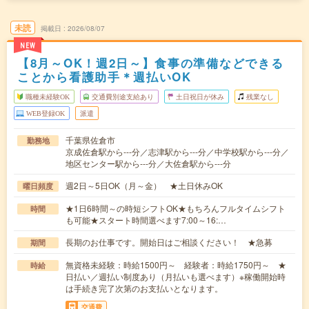
未読
掲載日
2026/08/07
NEW
【8月～OK！週2日～】食事の準備などできる
ことから看護助手＊週払いOK
職種未経験OK
交通費別途支給あり
土日祝日が休み
残業なし
WEB登録OK
派遣
千葉県佐倉市
勤務地
京成佐倉駅から---分／志津駅から---分／中学校駅から---分／
地区センター駅から---分／大佐倉駅から---分
週2日～5日OK（月～金） ★土日休みOK
曜日頻度
★1日6時間～の時短シフトOK★もちろんフルタイムシフト
時間
も可能★スタート時間選べます7:00～16:…
長期のお仕事です。開始日はご相談ください！ ★急募
期間
無資格未経験：時給1500円～ 経験者：時給1750円～ ★
時給
日払い／週払い制度あり（月払いも選べます）※稼働開始時
は手続き完了次第のお支払いとなります。
交通費