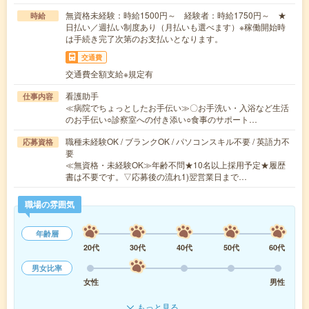
無資格未経験：時給1500円～ 経験者：時給1750円～ ★
時給
日払い／週払い制度あり（月払いも選べます）※稼働開始時
は手続き完了次第のお支払いとなります。
交通費
交通費全額支給※規定有
看護助手
仕事内容
≪病院でちょっとしたお手伝い≫〇お手洗い・入浴など生活
のお手伝い○診察室への付き添い○食事のサポート…
職種未経験OK / ブランクOK / パソコンスキル不要 / 英語力不
応募資格
要
≪無資格・未経験OK≫年齢不問★10名以上採用予定★履歴
書は不要です。▽応募後の流れ1)翌営業日まで…
職場の雰囲気
年齢層
20代
30代
40代
50代
60代
男女比率
女性
男性
もっと見る