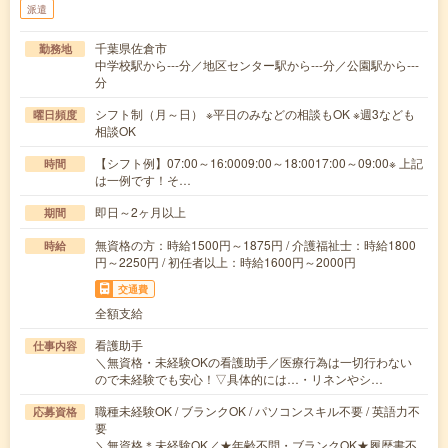
派遣
千葉県佐倉市
勤務地
中学校駅から---分／地区センター駅から---分／公園駅から---
分
シフト制（月～日） ※平日のみなどの相談もOK ※週3なども
曜日頻度
相談OK
【シフト例】07:00～16:0009:00～18:0017:00～09:00※ 上記
時間
は一例です！そ…
即日～2ヶ月以上
期間
無資格の方：時給1500円～1875円 / 介護福祉士：時給1800
時給
円～2250円 / 初任者以上：時給1600円～2000円
交通費
全額支給
看護助手
仕事内容
＼無資格・未経験OKの看護助手／医療行為は一切行わない
ので未経験でも安心！▽具体的には…・リネンやシ…
職種未経験OK / ブランクOK / パソコンスキル不要 / 英語力不
応募資格
要
＼無資格＊未経験OK／★年齢不問・ブランクOK★履歴書不