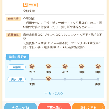
交通費
全額支給
介護関連
仕事内容
／利用者の方の日常生活をサポート！＼▽具体的には…・買
い物や散歩に付き添ったり・折り紙や体操などのレ…
職種未経験OK / ブランクOK / パソコンスキル不要 / 英語力不
応募資格
要
＼無資格＊未経験OK／★年齢不問・ブランクOK★履歴書不
要・来社不要（電話登録OK）★社会保険完備＼…
職場の雰囲気
年齢層
20代
30代
40代
50代
60代
男女比率
女性
男性
もっと見る
気になる!
応募へ進む
詳しく見る