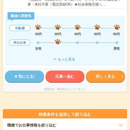
要・来社不要（電話登録OK）★社会保険完備＼…
職場の雰囲気
年齢層
20代
30代
40代
50代
60代
男女比率
女性
男性
もっと見る
気になる!
応募へ進む
詳しく見る
派遣会社
株式会社ニッソーネット
検索条件を追加して絞り込む
職種
でお仕事情報を絞り込む