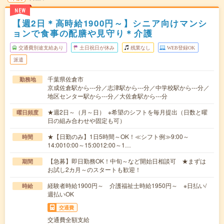
NEW
【週2日＊高時給1900円～】シニア向けマンシ
ョンで食事の配膳や見守り＊介護
交通費別途支給あり
土日祝日が休み
残業なし
WEB登録OK
派遣
千葉県佐倉市
勤務地
京成佐倉駅から---分／志津駅から---分／中学校駅から---分／
地区センター駅から---分／大佐倉駅から---分
★週2日～（月～日） ※希望のシフトを毎月提出（日数と曜
曜日頻度
日の組み合わせや固定も可）
★【日勤のみ】1日5時間～OK！≪シフト例≫9:00～
時間
14:0010:00～15:0012:00～1…
【急募】即日勤務OK！中旬～など開始日相談可 ★まずは
期間
お試し2カ月～のスタートも歓迎！
経験者時給1900円～ 介護福祉士時給1950円～ ※日払い/
時給
週払いOK
交通費
交通費全額支給