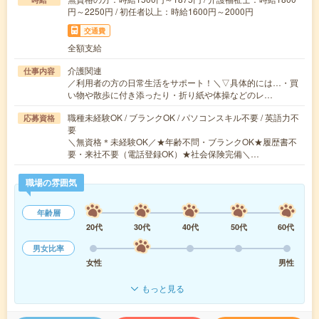
円～2250円 / 初任者以上：時給1600円～2000円
交通費
全額支給
介護関連
仕事内容
／利用者の方の日常生活をサポート！＼▽具体的には…・買
い物や散歩に付き添ったり・折り紙や体操などのレ…
職種未経験OK / ブランクOK / パソコンスキル不要 / 英語力不
応募資格
要
＼無資格＊未経験OK／★年齢不問・ブランクOK★履歴書不
要・来社不要（電話登録OK）★社会保険完備＼…
職場の雰囲気
年齢層
20代
30代
40代
50代
60代
男女比率
女性
男性
もっと見る