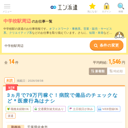
メニュー
気になる!
ログイン
検索
中学校駅周辺
のお仕事一覧
中学校駅の派遣のお仕事情報です。
オフィスワーク・事務系
、
営業・販売・サービス
系
、
クリエイティブ系
などのお仕事を取り揃えています。さらに、
短期
・
単発
などの
期間や、
職種未経験OK
などのこだわり条件で絞り込んでいただけます。
条件の変更
また、
千葉駅
・
幕張本郷駅
・
京成千葉駅
・
八千代台駅
・
八千代緑が丘駅
など近隣駅の
中学校駅周辺
お仕事もご確認いただけます。
14
1,546
全
件
平均時給:
円
時給順
新着順
未読
掲載日
2026/08/08
NEW
3ヵ月で79万円稼ぐ！病院で備品のチェックな
ど＊医療行為はナシ
職種未経験OK
交通費別途支給あり
土日祝日が休み
WEB登録OK
派遣
千葉県佐倉市
勤務地