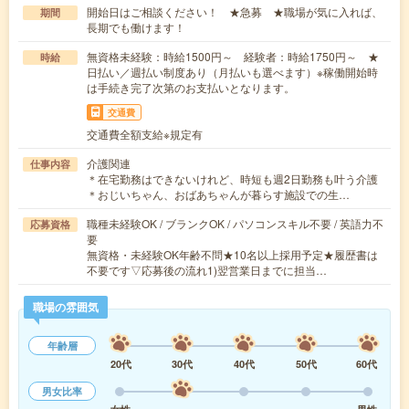
開始日はご相談ください！ ★急募 ★職場が気に入れば、
期間
長期でも働けます！
無資格未経験：時給1500円～ 経験者：時給1750円～ ★
時給
日払い／週払い制度あり（月払いも選べます）※稼働開始時
は手続き完了次第のお支払いとなります。
交通費
交通費全額支給※規定有
介護関連
仕事内容
＊在宅勤務はできないけれど、時短も週2日勤務も叶う介護
＊おじいちゃん、おばあちゃんが暮らす施設での生…
職種未経験OK / ブランクOK / パソコンスキル不要 / 英語力不
応募資格
要
無資格・未経験OK年齢不問★10名以上採用予定★履歴書は
不要です▽応募後の流れ1)翌営業日までに担当…
職場の雰囲気
年齢層
20代
30代
40代
50代
60代
男女比率