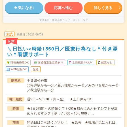
気になる!
応募へ進む
詳しく見る
派遣会社
株式会社ニッソーネット 保育
未読
掲載日
2026/08/08
NEW
＼日払い×時給1550円／医療行為なし＊付き添
い＊看護サポート
職種未経験OK
交通費別途支給あり
土日祝日が休み
残業なし
WEB登録OK
派遣
千葉県松戸市
勤務地
北松戸駅から---分／新八柱駅から---分／みのり台駅から---分
／秋山駅から---分
週2日～5日OK（月～金） ★土日休みOK
曜日頻度
★1日5時間～の時短シフトOK★都合に合わせてシフトが決
時間
められますシフト例：7：00～16：009：…
開始日はご相談ください！ ★急募 ★職場が気に入れば、
期間
長期でも働けます！