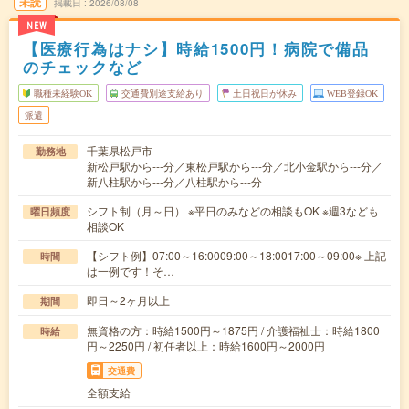
未読
掲載日
2026/08/08
NEW
【医療行為はナシ】時給1500円！病院で備品
のチェックなど
職種未経験OK
交通費別途支給あり
土日祝日が休み
WEB登録OK
派遣
千葉県松戸市
勤務地
新松戸駅から---分／東松戸駅から---分／北小金駅から---分／
新八柱駅から---分／八柱駅から---分
シフト制（月～日） ※平日のみなどの相談もOK ※週3なども
曜日頻度
相談OK
【シフト例】07:00～16:0009:00～18:0017:00～09:00※ 上記
時間
は一例です！そ…
即日～2ヶ月以上
期間
無資格の方：時給1500円～1875円 / 介護福祉士：時給1800
時給
円～2250円 / 初任者以上：時給1600円～2000円
交通費
全額支給