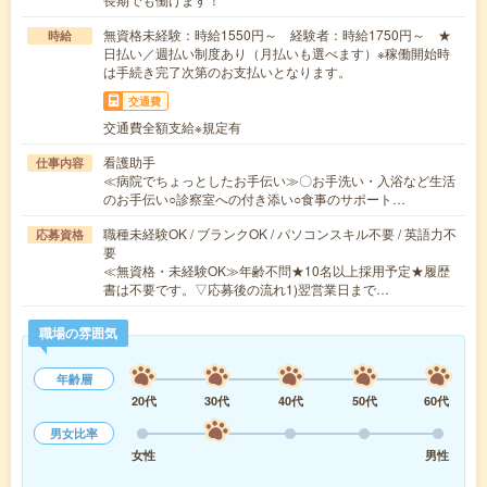
無資格未経験：時給1550円～ 経験者：時給1750円～ ★
時給
日払い／週払い制度あり（月払いも選べます）※稼働開始時
は手続き完了次第のお支払いとなります。
交通費
交通費全額支給※規定有
看護助手
仕事内容
≪病院でちょっとしたお手伝い≫〇お手洗い・入浴など生活
のお手伝い○診察室への付き添い○食事のサポート…
職種未経験OK / ブランクOK / パソコンスキル不要 / 英語力不
応募資格
要
≪無資格・未経験OK≫年齢不問★10名以上採用予定★履歴
書は不要です。▽応募後の流れ1)翌営業日まで…
職場の雰囲気
年齢層
20代
30代
40代
50代
60代
男女比率
女性
男性