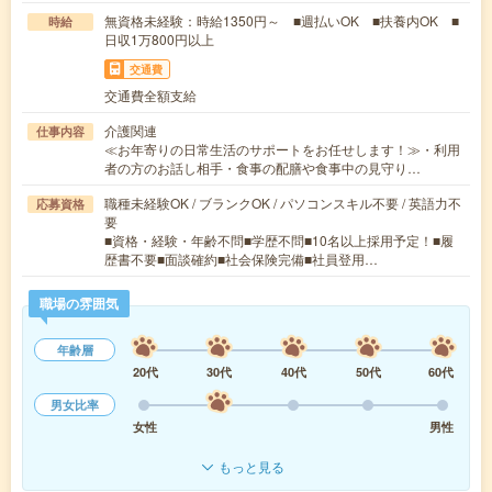
無資格未経験：時給1350円～ ■週払いOK ■扶養内OK ■
時給
日収1万800円以上
交通費
交通費全額支給
介護関連
仕事内容
≪お年寄りの日常生活のサポートをお任せします！≫・利用
者の方のお話し相手・食事の配膳や食事中の見守り…
職種未経験OK / ブランクOK / パソコンスキル不要 / 英語力不
応募資格
要
■資格・経験・年齢不問■学歴不問■10名以上採用予定！■履
歴書不要■面談確約■社会保険完備■社員登用…
職場の雰囲気
年齢層
20代
30代
40代
50代
60代
男女比率
女性
男性
もっと見る