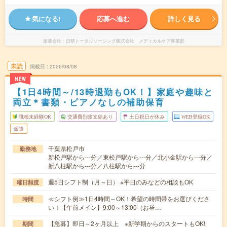
気になる!
応募へ進む
詳しく見る
派遣会社
日研トータルソーシング株式会社 メディカルケア事業部
未読
掲載日
2026/08/08
NEW
【1日4時間～/13時退勤もOK！】家庭や趣味と
両立＊書類・ピアノなしの補助保育
職種未経験OK
交通費別途支給あり
土日祝日が休み
WEB登録OK
派遣
千葉県松戸市
勤務地
新松戸駅から---分／東松戸駅から---分／北小金駅から---分／
新八柱駅から---分／八柱駅から---分
週5日シフト制（月～日） ※平日のみなどの相談もOK
曜日頻度
≪シフト例≫1日4時間～OK！希望の時間帯をお選びくださ
時間
い！【午前メイン】9:00～13:00（お昼…
【急募】即日～2ヶ月以上 ※新学期からのスタートもOK!
期間