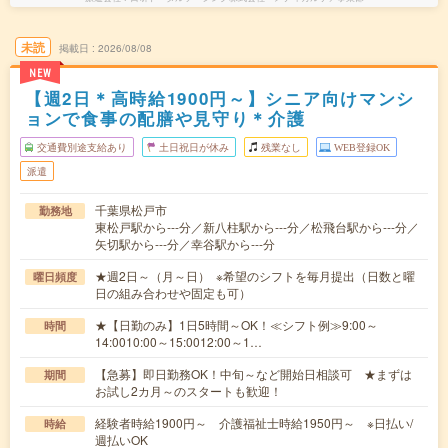
未読
掲載日
2026/08/08
NEW
【週2日＊高時給1900円～】シニア向けマンシ
ョンで食事の配膳や見守り＊介護
交通費別途支給あり
土日祝日が休み
残業なし
WEB登録OK
派遣
千葉県松戸市
勤務地
東松戸駅から---分／新八柱駅から---分／松飛台駅から---分／
矢切駅から---分／幸谷駅から---分
★週2日～（月～日） ※希望のシフトを毎月提出（日数と曜
曜日頻度
日の組み合わせや固定も可）
★【日勤のみ】1日5時間～OK！≪シフト例≫9:00～
時間
14:0010:00～15:0012:00～1…
【急募】即日勤務OK！中旬～など開始日相談可 ★まずは
期間
お試し2カ月～のスタートも歓迎！
経験者時給1900円～ 介護福祉士時給1950円～ ※日払い/
時給
週払いOK