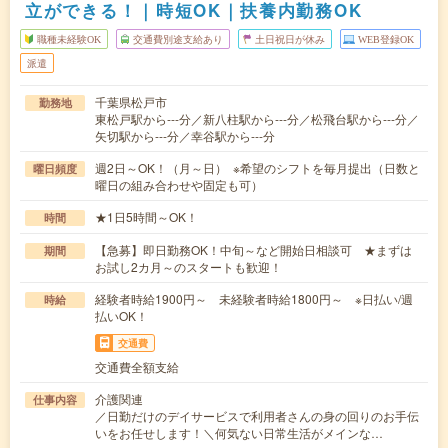
立ができる！｜時短OK｜扶養内勤務OK
職種未経験OK
交通費別途支給あり
土日祝日が休み
WEB登録OK
派遣
千葉県松戸市
勤務地
東松戸駅から---分／新八柱駅から---分／松飛台駅から---分／
矢切駅から---分／幸谷駅から---分
週2日～OK！（月～日） ※希望のシフトを毎月提出（日数と
曜日頻度
曜日の組み合わせや固定も可）
★1日5時間～OK！
時間
【急募】即日勤務OK！中旬～など開始日相談可 ★まずは
期間
お試し2カ月～のスタートも歓迎！
経験者時給1900円～ 未経験者時給1800円～ ※日払い/週
時給
払いOK！
交通費
交通費全額支給
介護関連
仕事内容
／日勤だけのデイサービスで利用者さんの身の回りのお手伝
いをお任せします！＼何気ない日常生活がメインな…