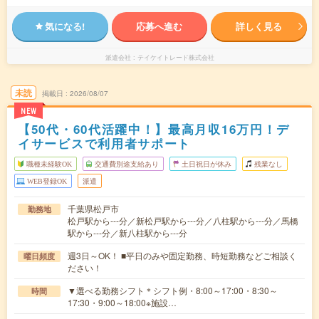
気になる!
応募へ進む
詳しく見る
派遣会社
テイケイトレード株式会社
未読
掲載日
2026/08/07
NEW
【50代・60代活躍中！】最高月収16万円！デ
イサービスで利用者サポート
職種未経験OK
交通費別途支給あり
土日祝日が休み
残業なし
WEB登録OK
派遣
千葉県松戸市
勤務地
松戸駅から---分／新松戸駅から---分／八柱駅から---分／馬橋
駅から---分／新八柱駅から---分
週3日～OK！ ■平日のみや固定勤務、時短勤務などご相談く
曜日頻度
ださい！
▼選べる勤務シフト＊シフト例・8:00～17:00・8:30～
時間
17:30・9:00～18:00※施設…