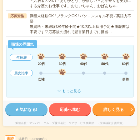
＊入居者の方の「ありがとう」が嬉しい＊お年寄りを笑顔に
する介護のお仕事です。おじいちゃん、おばあちゃ…
職種未経験OK / ブランクOK / パソコンスキル不要 / 英語力不
応募資格
要
無資格・未経験OK年齢不問★10名以上採用予定★履歴書は
不要です▽応募後の流れ1)翌営業日までに担当…
職場の雰囲気
年齢層
20代
30代
40代
50代
60代
男女比率
女性
男性
もっと見る
気になる!
応募へ進む
詳しく見る
派遣会社
マンパワーグループ株式会社 ケアサービス事業部 （医療福祉介護関連）
未読
掲載日
2026/08/09