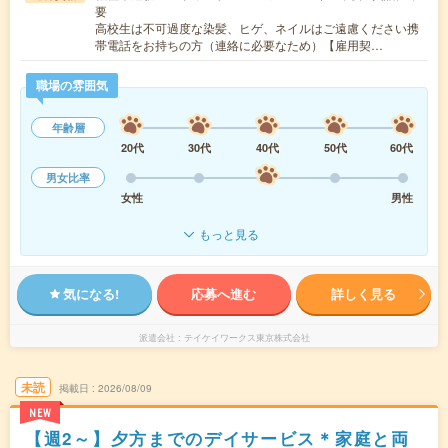
要
高校生は不可過度な染髪、ヒゲ、ネイルはご遠慮ください携
帯電話をお持ちの方（連絡に必要なため）【雇用契…
職場の雰囲気
年齢層
20代
30代
40代
50代
60代
男女比率
女性
男性
もっと見る
気になる!
応募へ進む
詳しく見る
派遣会社
テイケイワークス東京株式会社
未読
掲載日
2026/08/09
NEW
【週2～】夕方までのデイサービス＊家庭と両