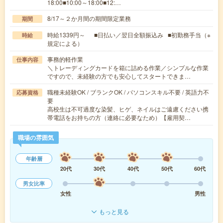
18:00■10:00～18:00■12:…
8/17～２か月間の期間限定業務
期間
時給1339円～ ■日払い／翌日全額振込み ■初勤務手当（※
時給
規定による）
事務的軽作業
仕事内容
＼トレーディングカードを箱に詰める作業／シンプルな作業
ですので、未経験の方でも安心してスタートできま…
職種未経験OK / ブランクOK / パソコンスキル不要 / 英語力不
応募資格
要
高校生は不可過度な染髪、ヒゲ、ネイルはご遠慮ください携
帯電話をお持ちの方（連絡に必要なため）【雇用契…
職場の雰囲気
年齢層
20代
30代
40代
50代
60代
男女比率
女性
男性
もっと見る