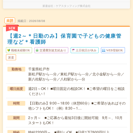
派遣会社
ケアスタッフィング株式会社
未読
掲載日
2026/08/08
NEW
【週2～＊日勤のみ】保育園で子どもの健康管
理など＊看護師
職種未経験OK
交通費別途支給あり
土日祝日が休み
WEB登録OK
派遣
千葉県松戸市
勤務地
新松戸駅から---分／東松戸駅から---分／北小金駅から---分／
新八柱駅から---分／八柱駅から---分
週2日～OK！ ■曜日固定の相談OK！ ■ご希望の曜日をご相談
曜日頻度
ください！
【日勤のみ】9:00～18:00（休憩60分）■ご希望があればその
時間
他シフトもOK！（例）8:30～1…
2ヶ月～ ■ご応募から最短3日後に開始可能 9月～、10月
期間
スタートもOK！
時給2200円～ ■週払いOK ■日収1万7600円以上
時給