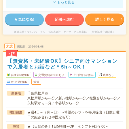
もっと見る
気になる!
応募へ進む
詳しく見る
派遣会社
マンパワーグループ株式会社 ケアサービス事業部 （医療福祉介護関連）
未読
掲載日
2026/08/08
NEW
【無資格・未経験OK】シニア向けマンション
で入居者とお話など＊5h～OK！
職種未経験OK
交通費別途支給あり
土日祝日が休み
残業なし
WEB登録OK
派遣
千葉県松戸市
勤務地
東松戸駅から---分／新八柱駅から---分／松飛台駅から---分／
矢切駅から---分／幸谷駅から---分
★週4日～（月～日） ※希望のシフトを毎月提出（日数と曜
曜日頻度
日の組み合わせや固定も可）
★【日勤のみ】1日5時間～OK！≪シフト例≫9:00～
時間