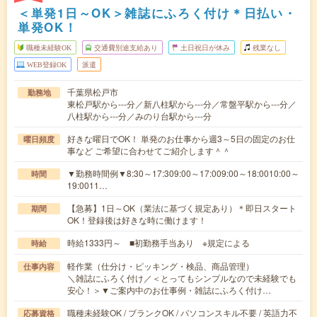
＜単発1日～OK＞雑誌にふろく付け＊日払い・
単発OK！
職種未経験OK
交通費別途支給あり
土日祝日が休み
残業なし
WEB登録OK
派遣
千葉県松戸市
勤務地
東松戸駅から---分／新八柱駅から---分／常盤平駅から---分／
八柱駅から---分／みのり台駅から---分
好きな曜日でOK！ 単発のお仕事から週3～5日の固定のお仕
曜日頻度
事など ご希望に合わせてご紹介します＾＾
▼勤務時間例▼8:30～17:309:00～17:009:00～18:0010:00～
時間
19:0011…
【急募】1日～OK（業法に基づく規定あり）＊即日スタート
期間
OK！登録後は好きな時に働けます！
時給1333円～ ■初勤務手当あり ※規定による
時給
軽作業（仕分け・ピッキング・検品、商品管理）
仕事内容
＼雑誌にふろく付け／＜とってもシンプルなので未経験でも
安心！＞▼ご案内中のお仕事例・雑誌にふろく付け…
職種未経験OK / ブランクOK / パソコンスキル不要 / 英語力不
応募資格