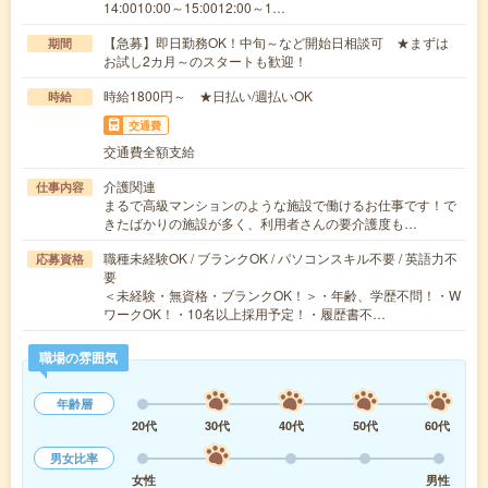
14:0010:00～15:0012:00～1…
【急募】即日勤務OK！中旬～など開始日相談可 ★まずは
期間
お試し2カ月～のスタートも歓迎！
時給1800円～ ★日払い/週払いOK
時給
交通費
交通費全額支給
介護関連
仕事内容
まるで高級マンションのような施設で働けるお仕事です！で
きたばかりの施設が多く、利用者さんの要介護度も…
職種未経験OK / ブランクOK / パソコンスキル不要 / 英語力不
応募資格
要
＜未経験・無資格・ブランクOK！＞・年齢、学歴不問！・W
ワークOK！・10名以上採用予定！・履歴書不…
職場の雰囲気
年齢層
20代
30代
40代
50代
60代
男女比率
女性
男性