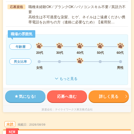
職種未経験OK / ブランクOK / パソコンスキル不要 / 英語力不
応募資格
要
高校生は不可過度な染髪、ヒゲ、ネイルはご遠慮ください携
帯電話をお持ちの方（連絡に必要なため）【雇用契…
職場の雰囲気
年齢層
20代
30代
40代
50代
60代
男女比率
女性
男性
もっと見る
気になる!
応募へ進む
詳しく見る
派遣会社
テイケイワークス東京株式会社
未読
掲載日
2026/08/09
NEW