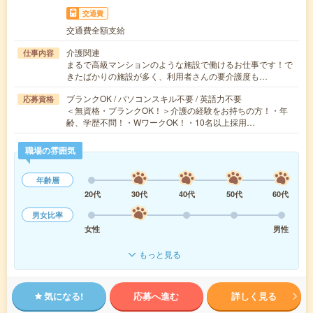
交通費
交通費全額支給
介護関連
仕事内容
まるで高級マンションのような施設で働けるお仕事です！で
きたばかりの施設が多く、利用者さんの要介護度も…
ブランクOK / パソコンスキル不要 / 英語力不要
応募資格
＜無資格・ブランクOK！＞介護の経験をお持ちの方！・年
齢、学歴不問！・WワークOK！・10名以上採用…
職場の雰囲気
年齢層
20代
30代
40代
50代
60代
男女比率
女性
男性
もっと見る
気になる!
応募へ進む
詳しく見る