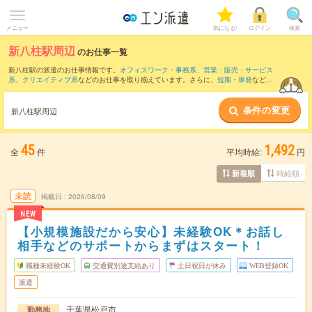
メニュー
気になる!
ログイン
検索
新八柱駅周辺
のお仕事一覧
新八柱駅の派遣のお仕事情報です。
オフィスワーク・事務系
、
営業・販売・サービス
系
、
クリエイティブ系
などのお仕事を取り揃えています。さらに、
短期
・
単発
などの
期間や、
職種未経験OK
などのこだわり条件で絞り込んでいただけます。
条件の変更
また、
柏駅
・
船橋駅
・
西船橋駅
・
京成船橋駅
・
南船橋駅
など近隣駅のお仕事もご確認
新八柱駅周辺
いただけます。
45
1,492
全
件
平均時給:
円
時給順
新着順
未読
掲載日
2026/08/09
NEW
【小規模施設だから安心】未経験OK＊お話し
相手などのサポートからまずはスタート！
職種未経験OK
交通費別途支給あり
土日祝日が休み
WEB登録OK
派遣
千葉県松戸市
勤務地