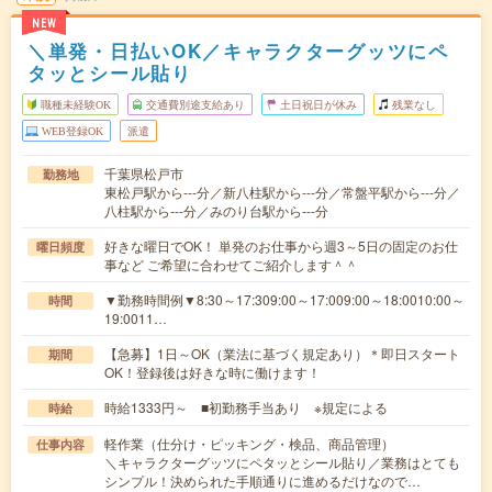
NEW
＼単発・日払いOK／キャラクターグッツにペ
タッとシール貼り
職種未経験OK
交通費別途支給あり
土日祝日が休み
残業なし
WEB登録OK
派遣
千葉県松戸市
勤務地
東松戸駅から---分／新八柱駅から---分／常盤平駅から---分／
八柱駅から---分／みのり台駅から---分
好きな曜日でOK！ 単発のお仕事から週3～5日の固定のお仕
曜日頻度
事など ご希望に合わせてご紹介します＾＾
▼勤務時間例▼8:30～17:309:00～17:009:00～18:0010:00～
時間
19:0011…
【急募】1日～OK（業法に基づく規定あり）＊即日スタート
期間
OK！登録後は好きな時に働けます！
時給1333円～ ■初勤務手当あり ※規定による
時給
軽作業（仕分け・ピッキング・検品、商品管理）
仕事内容
＼キャラクターグッツにペタッとシール貼り／業務はとても
シンプル！決められた手順通りに進めるだけなので…