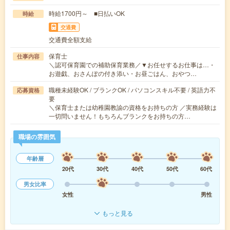
時給1700円～ ■日払いOK
時給
交通費
交通費全額支給
保育士
仕事内容
＼認可保育園での補助保育業務／▼お任せするお仕事は…・
お遊戯、おさんぽの付き添い・お昼ごはん、おやつ…
職種未経験OK / ブランクOK / パソコンスキル不要 / 英語力不
応募資格
要
＼保育士または幼稚園教諭の資格をお持ちの方 ／実務経験は
一切問いません！もちろんブランクをお持ちの方…
職場の雰囲気
年齢層
20代
30代
40代
50代
60代
男女比率
女性
男性
もっと見る