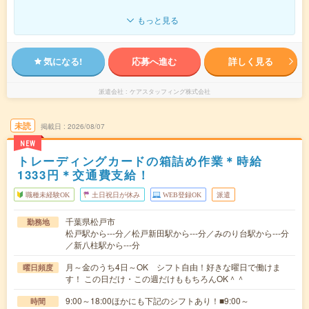
もっと見る
気になる!
応募へ進む
詳しく見る
派遣会社
ケアスタッフィング株式会社
未読
掲載日
2026/08/07
NEW
トレーディングカードの箱詰め作業＊時給
1333円＊交通費支給！
職種未経験OK
土日祝日が休み
WEB登録OK
派遣
千葉県松戸市
勤務地
松戸駅から---分／松戸新田駅から---分／みのり台駅から---分
／新八柱駅から---分
月～金のうち4日～OK シフト自由！好きな曜日で働けま
曜日頻度
す！ この日だけ・この週だけももちろんOK＾＾
9:00～18:00ほかにも下記のシフトあり！■9:00～
時間