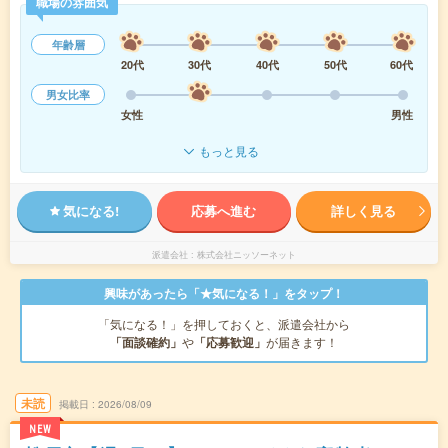
職場の雰囲気
年齢層
20代
30代
40代
50代
60代
男女比率
女性
男性
もっと見る
気になる!
応募へ進む
詳しく見る
派遣会社
株式会社ニッソーネット
興味があったら「★気になる！」をタップ！
「気になる！」を押しておくと、派遣会社から
「面談確約」
や
「応募歓迎」
が届きます！
未読
掲載日
2026/08/09
NEW