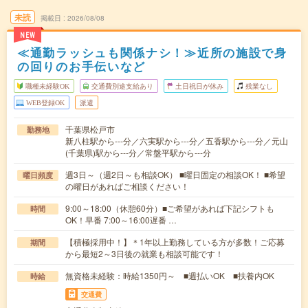
未読
掲載日
2026/08/08
NEW
≪通勤ラッシュも関係ナシ！≫近所の施設で身
の回りのお手伝いなど
職種未経験OK
交通費別途支給あり
土日祝日が休み
残業なし
WEB登録OK
派遣
千葉県松戸市
勤務地
新八柱駅から---分／六実駅から---分／五香駅から---分／元山
(千葉県)駅から---分／常盤平駅から---分
週3日～（週2日～も相談OK） ■曜日固定の相談OK！ ■希望
曜日頻度
の曜日があればご相談ください！
9:00～18:00（休憩60分）■ご希望があれば下記シフトも
時間
OK！早番 7:00～16:00遅番 …
【積極採用中！】＊1年以上勤務している方が多数！ご応募
期間
から最短2～3日後の就業も相談可能です！
無資格未経験：時給1350円～ ■週払いOK ■扶養内OK
時給
交通費