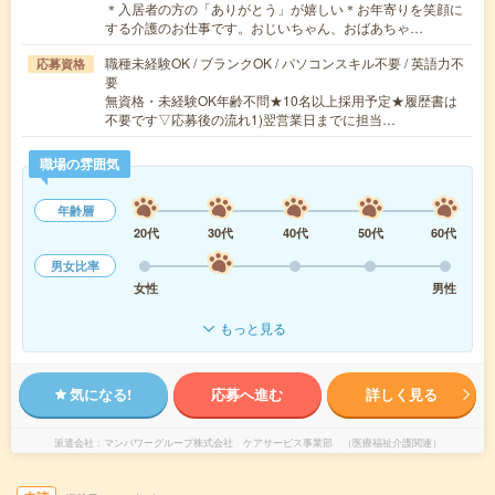
＊入居者の方の「ありがとう」が嬉しい＊お年寄りを笑顔に
する介護のお仕事です。おじいちゃん、おばあちゃ…
職種未経験OK / ブランクOK / パソコンスキル不要 / 英語力不
応募資格
要
無資格・未経験OK年齢不問★10名以上採用予定★履歴書は
不要です▽応募後の流れ1)翌営業日までに担当…
職場の雰囲気
年齢層
20代
30代
40代
50代
60代
男女比率
女性
男性
もっと見る
気になる!
応募へ進む
詳しく見る
派遣会社
マンパワーグループ株式会社 ケアサービス事業部 （医療福祉介護関連）