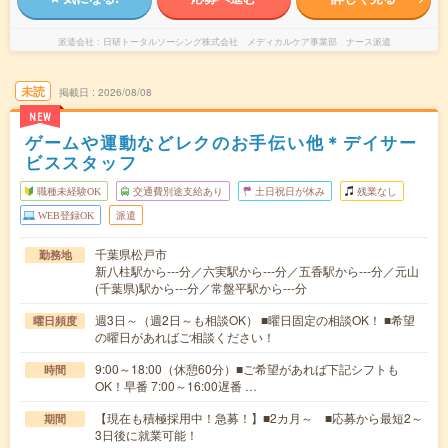
派遣会社
日研トータルソーシング株式会社 メディカルケア事業部 ナース派遣
未読
掲載日
2026/08/08
NEW
ゲームや運動などレクのお手伝い他＊デイサー
ビススタッフ
職種未経験OK
交通費別途支給あり
土日祝日が休み
残業なし
WEB登録OK
派遣
千葉県松戸市
勤務地
新八柱駅から---分／六実駅から---分／五香駅から---分／元山
(千葉県)駅から---分／常盤平駅から---分
週3日～（週2日～も相談OK） ■曜日固定の相談OK！ ■希望
曜日頻度
の曜日があればご相談ください！
9:00～18:00（休憩60分）■ご希望があれば下記シフトも
時間
OK！早番 7:00～16:00遅番 …
【現在も積極採用中！急募！】■2カ月～ ■応募から最短2～
期間
3日後に就業可能！