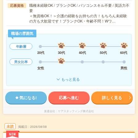
職種未経験OK / ブランクOK / パソコンスキル不要 / 英語力不
応募資格
要
＜無資格OK！＞介護の経験をお持ちの方！もちろん未経験
の方も大歓迎です！ブランクOK・年齢不問！Wワ…
職場の雰囲気
年齢層
20代
30代
40代
50代
60代
男女比率
女性
男性
もっと見る
気になる!
応募へ進む
詳しく見る
派遣会社
ケアスタッフィング株式会社
未読
掲載日
2026/08/08
NEW