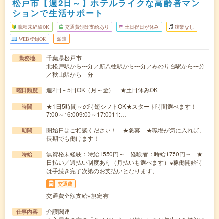
松戸市【週2日～】ホテルライクな高齢者マン
ションで生活サポート
職種未経験OK
交通費別途支給あり
土日祝日が休み
残業なし
WEB登録OK
派遣
千葉県松戸市
勤務地
北松戸駅から---分／新八柱駅から---分／みのり台駅から---分
／秋山駅から---分
週2日～5日OK（月～金） ★土日休みOK
曜日頻度
★1日5時間～の時短シフトOK★スタート時間選べます！
時間
7:00～16:009:00～17:0011:…
開始日はご相談ください！ ★急募 ★職場が気に入れば、
期間
長期でも働けます！
無資格未経験：時給1550円～ 経験者：時給1750円～ ★
時給
日払い／週払い制度あり（月払いも選べます）※稼働開始時
は手続き完了次第のお支払いとなります。
交通費
交通費全額支給※規定有
介護関連
仕事内容