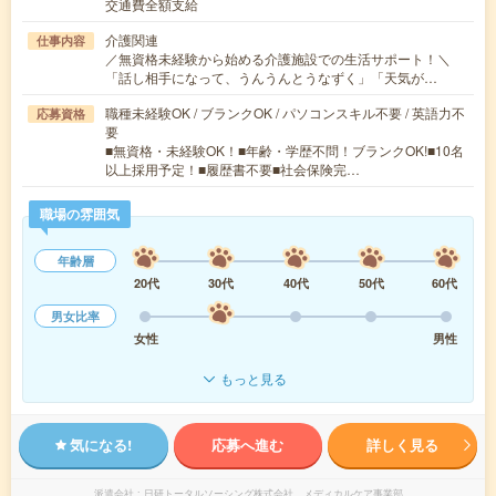
交通費全額支給
介護関連
仕事内容
／無資格未経験から始める介護施設での生活サポート！＼
「話し相手になって、うんうんとうなずく」「天気が…
職種未経験OK / ブランクOK / パソコンスキル不要 / 英語力不
応募資格
要
■無資格・未経験OK！■年齢・学歴不問！ブランクOK!■10名
以上採用予定！■履歴書不要■社会保険完…
職場の雰囲気
年齢層
20代
30代
40代
50代
60代
男女比率
女性
男性
もっと見る
気になる!
応募へ進む
詳しく見る
派遣会社
日研トータルソーシング株式会社 メディカルケア事業部