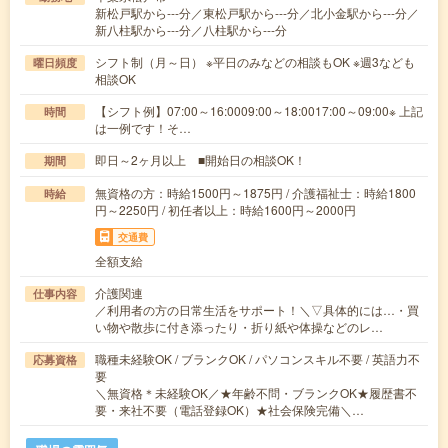
新松戸駅から---分／東松戸駅から---分／北小金駅から---分／
新八柱駅から---分／八柱駅から---分
シフト制（月～日） ※平日のみなどの相談もOK ※週3なども
曜日頻度
相談OK
【シフト例】07:00～16:0009:00～18:0017:00～09:00※ 上記
時間
は一例です！そ…
即日～2ヶ月以上 ■開始日の相談OK！
期間
無資格の方：時給1500円～1875円 / 介護福祉士：時給1800
時給
円～2250円 / 初任者以上：時給1600円～2000円
交通費
全額支給
介護関連
仕事内容
／利用者の方の日常生活をサポート！＼▽具体的には…・買
い物や散歩に付き添ったり・折り紙や体操などのレ…
職種未経験OK / ブランクOK / パソコンスキル不要 / 英語力不
応募資格
要
＼無資格＊未経験OK／★年齢不問・ブランクOK★履歴書不
要・来社不要（電話登録OK）★社会保険完備＼…