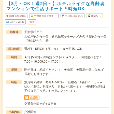
【8月～OK！週2日～】ホテルライクな高齢者
マンションで生活サポート＊時短OK
職種未経験OK
交通費別途支給あり
土日祝日が休み
残業なし
WEB登録OK
派遣
千葉県松戸市
勤務地
北松戸駅から---分／新八柱駅から---分／みのり台駅から---分
／秋山駅から---分
週2日～5日OK（月～金） ★土日休みOK
曜日頻度
★1日5時間～の時短シフトOK★スタート時間選べます！
時間
7:00～16:009:00～17:0011:…
開始日はご相談ください！ ★急募 ★職場が気に入れば、
期間
長期でも働けます！
無資格未経験：時給1550円～ 経験者：時給1750円～★日
時給
払い／週払い制度あり（月払いも選べます）※稼働開始時は
手続き完了次第のお支払いとなります。
交通費
交通費全額支給※規定有
介護関連
仕事内容