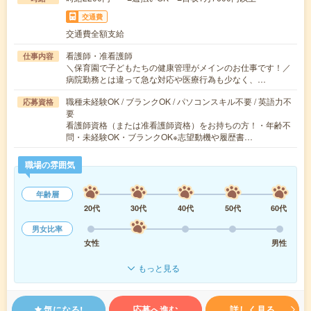
交通費
交通費全額支給
看護師・准看護師
仕事内容
＼保育園で子どもたちの健康管理がメインのお仕事です！／
病院勤務とは違って急な対応や医療行為も少なく、…
職種未経験OK / ブランクOK / パソコンスキル不要 / 英語力不
応募資格
要
看護師資格（または准看護師資格）をお持ちの方！・年齢不
問・未経験OK・ブランクOK※志望動機や履歴書…
職場の雰囲気
年齢層
20代
30代
40代
50代
60代
男女比率
女性
男性
もっと見る
気になる!
応募へ進む
詳しく見る