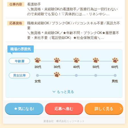
看護助手
仕事内容
＼無資格・未経験OKの看護助手／医療行為は一切行わない
ので未経験でも安心！▽具体的には…・リネンやシ…
職種未経験OK / ブランクOK / パソコンスキル不要 / 英語力不
応募資格
要
＼無資格＊未経験OK／★年齢不問・ブランクOK★履歴書不
要・来社不要（電話登録OK）★社会保険完備＼…
職場の雰囲気
年齢層
20代
30代
40代
50代
60代
男女比率
女性
男性
もっと見る
気になる!
応募へ進む
詳しく見る
派遣会社
株式会社ニッソーネット