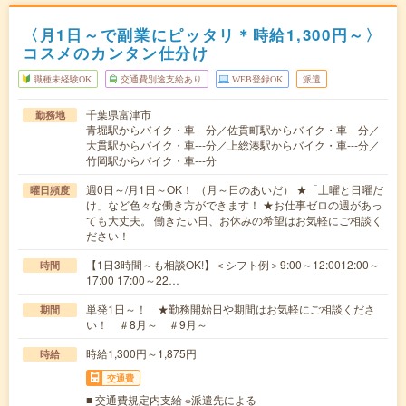
〈月1日～で副業にピッタリ＊時給1,300円～〉
コスメのカンタン仕分け
職種未経験OK
交通費別途支給あり
WEB登録OK
派遣
千葉県富津市
勤務地
青堀駅からバイク・車---分／佐貫町駅からバイク・車---分／
大貫駅からバイク・車---分／上総湊駅からバイク・車---分／
竹岡駅からバイク・車---分
週0日～/月1日～OK！ （月～日のあいだ） ★「土曜と日曜だ
曜日頻度
け」など色々な働き方ができます！ ★お仕事ゼロの週があっ
ても大丈夫。 働きたい日、お休みの希望はお気軽にご相談く
ださい！
【1日3時間～も相談OK!】＜シフト例＞9:00～12:0012:00～
時間
17:00 17:00～22…
単発1日～！ ★勤務開始日や期間はお気軽にご相談くださ
期間
い！ ＃8月～ ＃9月～
時給1,300円～1,875円
時給
交通費
■ 交通費規定内支給 ※派遣先による