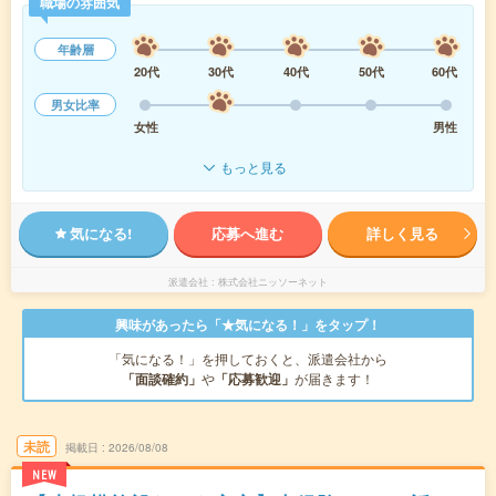
職場の雰囲気
年齢層
20代
30代
40代
50代
60代
男女比率
女性
男性
もっと見る
気になる!
応募へ進む
詳しく見る
派遣会社
株式会社ニッソーネット
興味があったら「★気になる！」をタップ！
「気になる！」を押しておくと、派遣会社から
「面談確約」
や
「応募歓迎」
が届きます！
未読
掲載日
2026/08/08
NEW