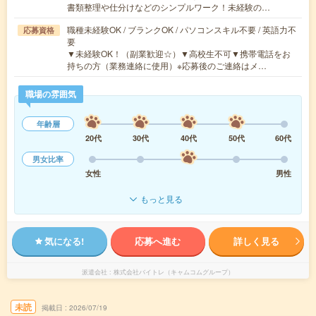
書類整理や仕分けなどのシンプルワーク！未経験の…
職種未経験OK / ブランクOK / パソコンスキル不要 / 英語力不
応募資格
要
▼未経験OK！（副業歓迎☆）▼高校生不可▼携帯電話をお
持ちの方（業務連絡に使用）※応募後のご連絡はメ…
職場の雰囲気
年齢層
20代
30代
40代
50代
60代
男女比率
女性
男性
もっと見る
気になる!
応募へ進む
詳しく見る
派遣会社
株式会社バイトレ（キャムコムグループ）
未読
掲載日
2026/07/19