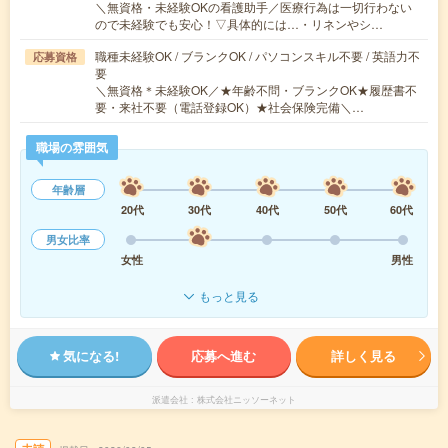
＼無資格・未経験OKの看護助手／医療行為は一切行わない
ので未経験でも安心！▽具体的には…・リネンやシ…
職種未経験OK / ブランクOK / パソコンスキル不要 / 英語力不
応募資格
要
＼無資格＊未経験OK／★年齢不問・ブランクOK★履歴書不
要・来社不要（電話登録OK）★社会保険完備＼…
職場の雰囲気
年齢層
20代
30代
40代
50代
60代
男女比率
女性
男性
もっと見る
気になる!
応募へ進む
詳しく見る
派遣会社
株式会社ニッソーネット