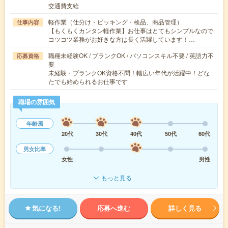
交通費支給
軽作業（仕分け・ピッキング・検品、商品管理）
仕事内容
【もくもくカンタン軽作業】お仕事はとてもシンプルなので
コツコツ業務がお好きな方は長く活躍しています！…
職種未経験OK / ブランクOK / パソコンスキル不要 / 英語力不
応募資格
要
未経験・ブランクOK資格不問！幅広い年代が活躍中！どな
たでも始められるお仕事です
職場の雰囲気
年齢層
20代
30代
40代
50代
60代
男女比率
女性
男性
もっと見る
気になる!
応募へ進む
詳しく見る