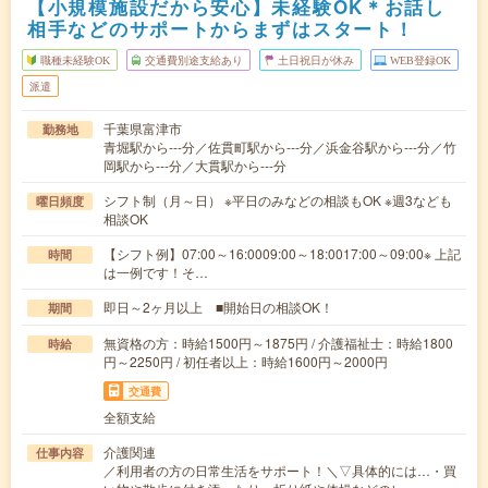
【小規模施設だから安心】未経験OK＊お話し
相手などのサポートからまずはスタート！
職種未経験OK
交通費別途支給あり
土日祝日が休み
WEB登録OK
派遣
千葉県富津市
勤務地
青堀駅から---分／佐貫町駅から---分／浜金谷駅から---分／竹
岡駅から---分／大貫駅から---分
シフト制（月～日） ※平日のみなどの相談もOK ※週3なども
曜日頻度
相談OK
【シフト例】07:00～16:0009:00～18:0017:00～09:00※ 上記
時間
は一例です！そ…
即日～2ヶ月以上 ■開始日の相談OK！
期間
無資格の方：時給1500円～1875円 / 介護福祉士：時給1800
時給
円～2250円 / 初任者以上：時給1600円～2000円
交通費
全額支給
介護関連
仕事内容
／利用者の方の日常生活をサポート！＼▽具体的には…・買