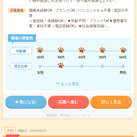
い物や散歩に付き添ったり・折り紙や体操などのレ…
職種未経験OK / ブランクOK / パソコンスキル不要 / 英語力不
応募資格
要
＼無資格＊未経験OK／★年齢不問・ブランクOK★履歴書不
要・来社不要（電話登録OK）★社会保険完備＼…
職場の雰囲気
年齢層
20代
30代
40代
50代
60代
男女比率
女性
男性
もっと見る
気になる!
応募へ進む
詳しく見る
派遣会社
株式会社ニッソーネット
未読
掲載日
2026/08/07