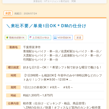
派遣会社
UTエージェント株式会社 関東
未読
掲載日
2026/07/24
＼来社不要／単発1日OK＊DMの仕分け
職種未経験OK
土日祝日が休み
WEB登録OK
派遣
千葉県富津市
勤務地
青堀駅からバイク・車---分／佐貫町駅からバイク・車---分／
大貫駅からバイク・車---分／上総湊駅からバイク・車---分／
竹岡駅からバイク・車---分
好きな日1日～OK！＊希望シフト制で好きな曜日で働ける！
曜日頻度
【1日3時間～も相談OK!】午前中のみや18時以降などのシフ
時間
トあり！シフト例▼9:00～12:00▼…
1日だけの単発OK！＃8月～ ＃9月～
期間
時給1,300円～1,875円
時給
軽作業（仕分け・ピッキング・検品、商品管理）
仕事内容
＼DMの仕分け／快適！オフィスなど室内のカンタン軽作業