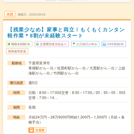
未読
掲載日
2026/08/03
【残業少なめ】家事と両立！もくもくカンタン
軽作業＊8割が未経験スタート
職種未経験OK
交通費別途支給あり
土日祝日が休み
WEB登録OK
無期雇用派遣
千葉県富津市
勤務地
青堀駅から---分／佐貫町駅から---分／大貫駅から---分／上総
湊駅から---分／竹岡駅から---分
週5日
曜日頻度
日勤：8:00～17:002交替：8:30～17:00／20：30～05：003
時間
交替：7:00～14…
長期
期間
月給24万円～28万9000円時給1,300円～1,500円（月給＋各
時給
種手当）
交通費