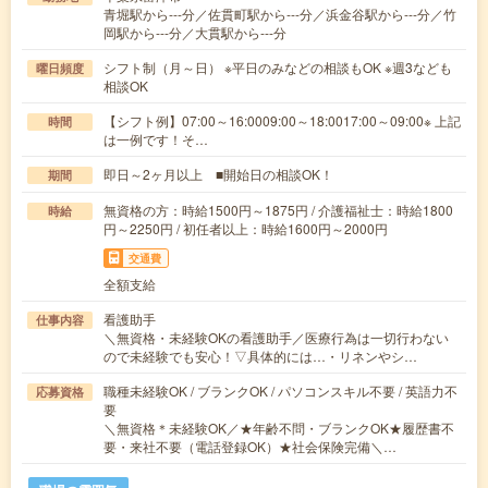
青堀駅から---分／佐貫町駅から---分／浜金谷駅から---分／竹
岡駅から---分／大貫駅から---分
シフト制（月～日） ※平日のみなどの相談もOK ※週3なども
曜日頻度
相談OK
【シフト例】07:00～16:0009:00～18:0017:00～09:00※ 上記
時間
は一例です！そ…
即日～2ヶ月以上 ■開始日の相談OK！
期間
無資格の方：時給1500円～1875円 / 介護福祉士：時給1800
時給
円～2250円 / 初任者以上：時給1600円～2000円
交通費
全額支給
看護助手
仕事内容
＼無資格・未経験OKの看護助手／医療行為は一切行わない
ので未経験でも安心！▽具体的には…・リネンやシ…
職種未経験OK / ブランクOK / パソコンスキル不要 / 英語力不
応募資格
要
＼無資格＊未経験OK／★年齢不問・ブランクOK★履歴書不
要・来社不要（電話登録OK）★社会保険完備＼…