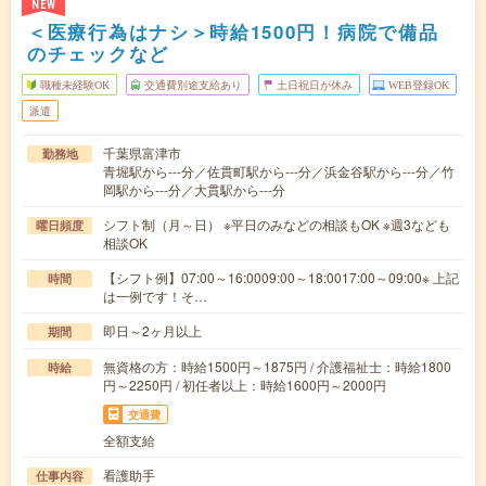
NEW
＜医療行為はナシ＞時給1500円！病院で備品
のチェックなど
職種未経験OK
交通費別途支給あり
土日祝日が休み
WEB登録OK
派遣
千葉県富津市
勤務地
青堀駅から---分／佐貫町駅から---分／浜金谷駅から---分／竹
岡駅から---分／大貫駅から---分
シフト制（月～日） ※平日のみなどの相談もOK ※週3なども
曜日頻度
相談OK
【シフト例】07:00～16:0009:00～18:0017:00～09:00※ 上記
時間
は一例です！そ…
即日～2ヶ月以上
期間
無資格の方：時給1500円～1875円 / 介護福祉士：時給1800
時給
円～2250円 / 初任者以上：時給1600円～2000円
交通費
全額支給
看護助手
仕事内容