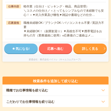
軽作業（仕分け・ピッキング・検品、商品管理）
仕事内容
＼コスメの仕分け／＜とってもシンプルなので未経験でも安
心！＞▼封入作業及び梱包▼雑誌や書籍などの仕分…
職種未経験OK / ブランクOK / パソコンスキル不要 / 英語力不
応募資格
要
▼未経験OK！（副業歓迎☆）▼高校生不可▼携帯電話をお
持ちの方（業務連絡に使用）※応募後のご連絡はメ…
気になる!
応募へ進む
詳しく見る
派遣会社
株式会社バイトレ（キャムコムグループ）
検索条件を追加して絞り込む
職種
でお仕事情報を絞り込む
こだわり
でお仕事情報を絞り込む