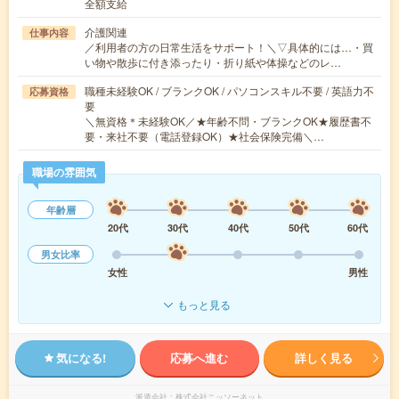
全額支給
介護関連
仕事内容
／利用者の方の日常生活をサポート！＼▽具体的には…・買
い物や散歩に付き添ったり・折り紙や体操などのレ…
職種未経験OK / ブランクOK / パソコンスキル不要 / 英語力不
応募資格
要
＼無資格＊未経験OK／★年齢不問・ブランクOK★履歴書不
要・来社不要（電話登録OK）★社会保険完備＼…
職場の雰囲気
年齢層
20代
30代
40代
50代
60代
男女比率
女性
男性
もっと見る
気になる!
応募へ進む
詳しく見る
派遣会社
株式会社ニッソーネット