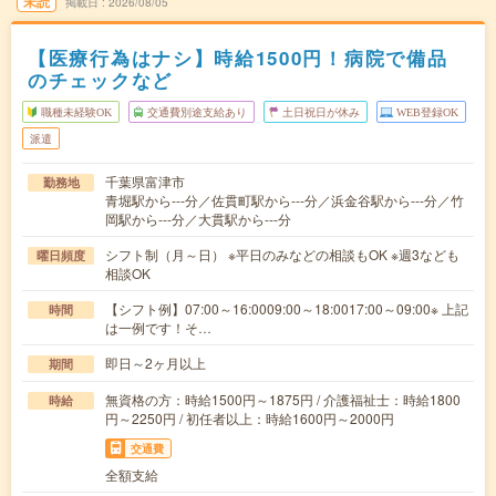
未読
掲載日
2026/08/05
【医療行為はナシ】時給1500円！病院で備品
のチェックなど
職種未経験OK
交通費別途支給あり
土日祝日が休み
WEB登録OK
派遣
千葉県富津市
勤務地
青堀駅から---分／佐貫町駅から---分／浜金谷駅から---分／竹
岡駅から---分／大貫駅から---分
シフト制（月～日） ※平日のみなどの相談もOK ※週3なども
曜日頻度
相談OK
【シフト例】07:00～16:0009:00～18:0017:00～09:00※ 上記
時間
は一例です！そ…
即日～2ヶ月以上
期間
無資格の方：時給1500円～1875円 / 介護福祉士：時給1800
時給
円～2250円 / 初任者以上：時給1600円～2000円
交通費
全額支給