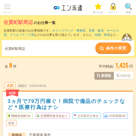
メニュー
気になる!
ログイン
検索
佐貫町駅周辺
のお仕事一覧
佐貫町駅の派遣のお仕事情報です。
オフィスワーク・事務系
、
営業・販売・サービス
系
、
クリエイティブ系
などのお仕事を取り揃えています。さらに、
短期
・
単発
などの
期間や、
職種未経験OK
などのこだわり条件で絞り込んでいただけます。
条件の変更
また、
木更津駅
・
青堀駅
・
君津駅
・
大貫駅
・
上総湊駅
など近隣駅のお仕事もご確認い
佐貫町駅周辺
ただけます。
8
1,425
全
件
平均時給:
円
時給順
新着順
未読
掲載日
2026/08/08
NEW
3ヵ月で79万円稼ぐ！病院で備品のチェックな
ど＊医療行為はナシ
職種未経験OK
交通費別途支給あり
土日祝日が休み
WEB登録OK
派遣
千葉県富津市
勤務地