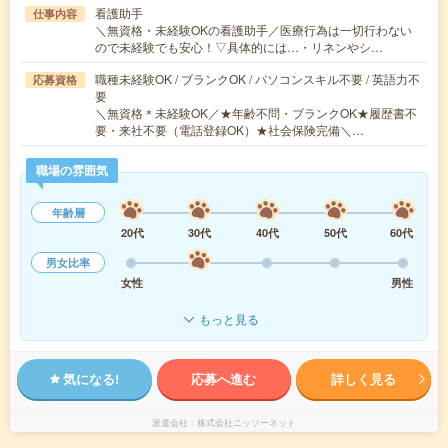
看護助手
仕事内容
＼無資格・未経験OKの看護助手／医療行為は一切行わない
ので未経験でも安心！▽具体的には…・リネンやシ…
職種未経験OK / ブランクOK / パソコンスキル不要 / 英語力不
応募資格
要
＼無資格＊未経験OK／★年齢不問・ブランクOK★履歴書不
要・来社不要（電話登録OK）★社会保険完備＼…
職場の雰囲気
年齢層
20代
30代
40代
50代
60代
男女比率
女性
男性
もっと見る
気になる!
応募へ進む
詳しく見る
派遣会社
株式会社ニッソーネット