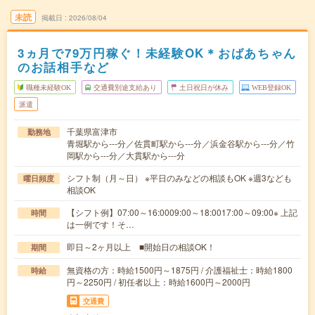
未読
掲載日
2026/08/04
3ヵ月で79万円稼ぐ！未経験OK＊おばあちゃん
のお話相手など
職種未経験OK
交通費別途支給あり
土日祝日が休み
WEB登録OK
派遣
千葉県富津市
勤務地
青堀駅から---分／佐貫町駅から---分／浜金谷駅から---分／竹
岡駅から---分／大貫駅から---分
シフト制（月～日） ※平日のみなどの相談もOK ※週3なども
曜日頻度
相談OK
【シフト例】07:00～16:0009:00～18:0017:00～09:00※ 上記
時間
は一例です！そ…
即日～2ヶ月以上 ■開始日の相談OK！
期間
無資格の方：時給1500円～1875円 / 介護福祉士：時給1800
時給
円～2250円 / 初任者以上：時給1600円～2000円
交通費