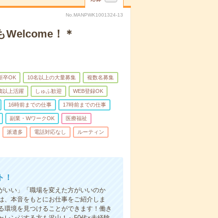
No.MANPWK1001324-13
elcome！＊
新卒OK
10名以上の大量募集
複数名募集
0歳以上活躍
しゅふ歓迎
WEB登録OK
16時前までの仕事
17時前までの仕事
副業・WワークOK
医療福祉
派遣多
電話対応なし
ルーティン
ト！
がいい」「職場を変えた方がいいのか
は、本音をもとにお仕事をご紹介しま
る環境を見つけることができます！働き
レンジする方も沢山！～50代×未経験