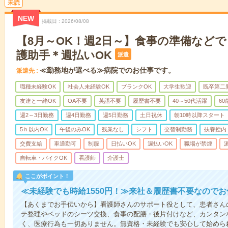
未読
NEW
掲載日
2026/08/08
【8月～OK！週2日～】食事の準備など
護助手＊週払いOK
派遣
≪勤務地が選べる≫病院でのお仕事です。
派遣先
職種未経験OK
社会人未経験OK
ブランクOK
大学生歓迎
既卒第二
友達と一緒OK
OA不要
英語不要
履歴書不要
40～50代活躍
6
週2～3日勤務
週4日勤務
週5日勤務
土日祝休
朝10時以降スタート
5ｈ以内OK
午後のみOK
残業なし
シフト
交替制勤務
扶養控内
交費支給
車通勤可
制服
日払いOK
週払いOK
職場が禁煙
自転車・バイクOK
看護師
介護士
ここがポイント！
≪未経験でも時給1550円！≫来社＆履歴書不要なので
【あくまでお手伝いから】看護師さんのサポート役として、患者さん
テ整理やベッドのシーツ交換、食事の配膳・後片付けなど、カンタン
く、医療行為も一切ありません。無資格・未経験でも安心して始めら