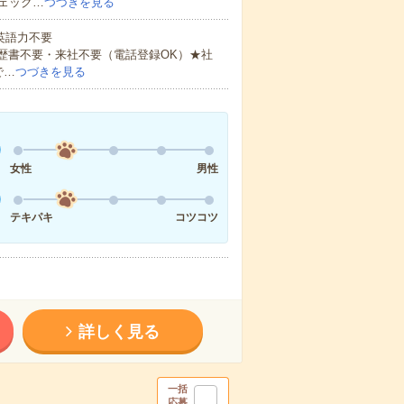
ェック…
つづきを見る
 英語力不要
歴書不要・来社不要（電話登録OK）★社
で…
つづきを見る
女性
男性
テキパキ
コツコツ
詳しく見る
一括
応募