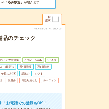
」
や
「応募歓迎」
が届きます！
一括
応募
No.NISSOETRK-2BJ400
で備品のチェック
名以上の大量募集
友達と一緒OK
OA不要
2～3日勤務
週4日勤務
週5日勤務
午後のみOK
残業少
シフト
煙
派遣多
電話対応なし
ルーティン
す！お電話での登録もOK！