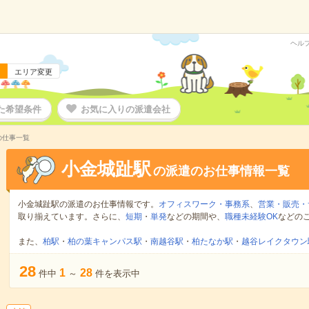
ヘル
エリア変更
た希望条件
お気に入りの派遣会社
の仕事一覧
小金城趾駅
の派遣のお仕事情報一覧
小金城趾駅の派遣のお仕事情報です。
オフィスワーク・事務系
、
営業・販売・
取り揃えています。さらに、
短期
・
単発
などの期間や、
職種未経験OK
などの
また、
柏駅
・
柏の葉キャンパス駅
・
南越谷駅
・
柏たなか駅
・
越谷レイクタウン
28
1
28
件中
～
件を表示中