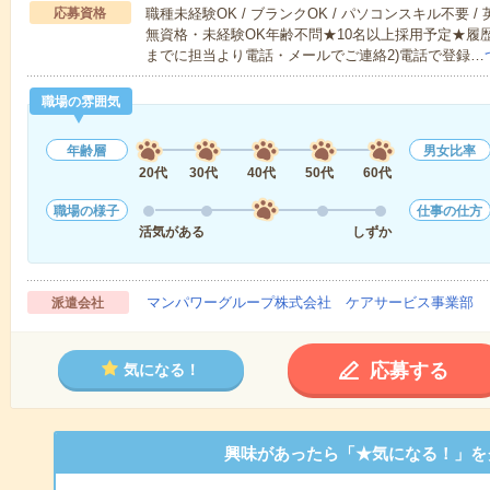
応募資格
職種未経験OK / ブランクOK / パソコンスキル不要 /
無資格・未経験OK年齢不問★10名以上採用予定★履
までに担当より電話・メールでご連絡2)電話で登録…
職場の雰囲気
年齢層
男女比率
20代
30代
40代
50代
60代
職場の様子
仕事の仕方
活気がある
しずか
マンパワーグループ株式会社 ケアサービス事業部 
派遣会社
応募する
気になる！
興味があったら「★気になる！」を