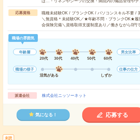
は…・リネンやシーツの交換・病院内の備品管理やチ
応募資格
職種未経験OK / ブランクOK / パソコンスキル不要 /
＼無資格＊未経験OK／★年齢不問・ブランクOK★履
会保険完備＼資格取得支援制度あり／働きながら0円
職場の雰囲気
年齢層
男女比率
20代
30代
40代
50代
60代
職場の様子
仕事の仕方
活気がある
しずか
株式会社ニッソーネット
派遣会社
応募する
気になる！
未読