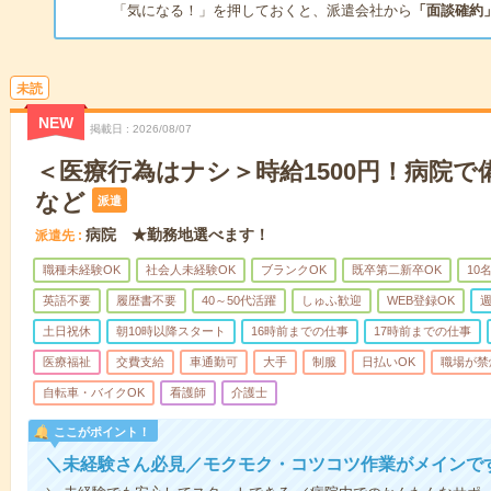
「気になる！」を押しておくと、派遣会社から
「面談確約
未読
NEW
掲載日
2026/08/07
＜医療行為はナシ＞時給1500円！病院
など
派遣
病院 ★勤務地選べます！
派遣先
職種未経験OK
社会人未経験OK
ブランクOK
既卒第二新卒OK
10
英語不要
履歴書不要
40～50代活躍
しゅふ歓迎
WEB登録OK
週
土日祝休
朝10時以降スタート
16時前までの仕事
17時前までの仕事
医療福祉
交費支給
車通勤可
大手
制服
日払いOK
職場が禁
自転車・バイクOK
看護師
介護士
ここがポイント！
＼未経験さん必見／モクモク・コツコツ作業がメインで