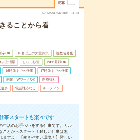
応募
No.MANPWK1001324-13
できることから看
新卒OK
10名以上の大量募集
複数名募集
0歳以上活躍
しゅふ歓迎
WEB登録OK
16時前までの仕事
17時前までの仕事
副業・WワークOK
医療福祉
派遣多
電話対応なし
ルーティン
お仕事スタートも楽々です
の生活のお手伝いをする仕事です。カル
なことからスタート！難しい仕事は無
れますよ！【働きやすい環境＊】難しい