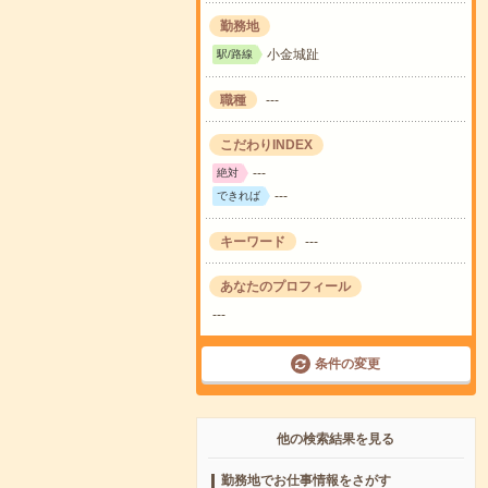
勤務地
小金城趾
駅/路線
職種
---
こだわりINDEX
---
絶対
---
できれば
キーワード
---
あなたのプロフィール
---
条件の変更
他の検索結果を見る
勤務地でお仕事情報をさがす