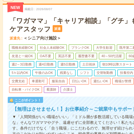
NEW
掲載日
2026/08/07
「ワガママ」「キャリア相談」「グチ」もW
ケアスタッフ
派遣
＜シニア向け施設＞
派遣先
職種未経験OK
社会人未経験OK
ブランクOK
大学生歓迎
既卒第二
友達と一緒OK
OA不要
英語不要
履歴書不要
40～50代活躍
6
週2～3日勤務
週4日勤務
週5日勤務
土日祝休
朝10時以降スタート
5ｈ以内OK
午後のみOK
残業なし
シフト
交替制勤務
扶養控内
交費支給
車通勤可
服装自由
日払いOK
週払いOK
職場が禁煙
自転車・バイクOK
看護師
介護士
ここがポイント！
【無理はさせません！】お仕事紹介～ご就業中もサポー
▼「人間関係がいい職場がいい」「ミドル層が多数活躍している職場
な」そんなワガママやグチ、遠慮せずに全部教えてください！私たち
す。条件だけでなく「合う職場」にこだわるので、無理せず続けられ
方のこだわりが叶いやすいからこそ、軽作業や事務など別職種からチャ