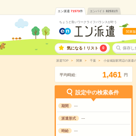
エン派遣
71573
件
エンバイト
82531
件
ちょうど良いワークライフバランスが叶う
関東版
気になる！リスト
0
保存し
派遣TOP
関東
千葉
小金城趾駅周辺の派遣
,
1
4
6
1
平均時給:
円
設定中の検索条件
期間
---
派遣形式
---
時給
---