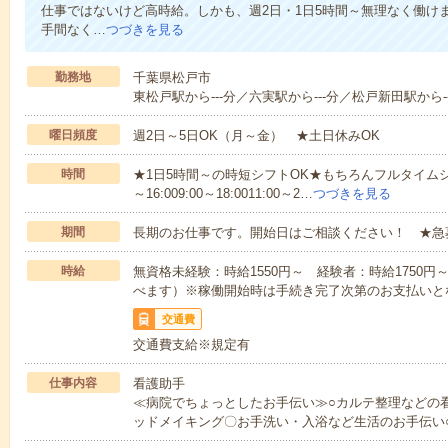
仕事ではないけど高時給。しかも、週2日・1日5時間～無理なく働け
手間なく…
つづきを見る
勤務地
千葉県松戸市
東松戸駅から---分／六実駅から---分／松戸新田駅から-
曜日頻度
週2日～5日OK（月～金） ★土日休みOK
時間
★1日5時間～の時短シフトOK★もちろんフルタイムシ
～16:009:00～18:0011:00～2…
つづきを見る
期間
長期のお仕事です。開始日はご相談ください！ ★急
時給
無資格未経験：時給1550円～ 経験者：時給1750
べます）※稼働開始時は手続き完了次第のお支払いと
交通費
交通費支給※規定有
仕事内容
看護助手
≪病院でちょっとしたお手伝い≫○カルテ整理などの
ッドメイキング〇お手洗い・入浴など生活のお手伝い