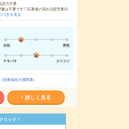
 英語力不要
歴書は不要です▽応募後の流れ1)翌営業日
つづきを見る
女性
男性
テキパキ
コツコツ
（医療福祉介護関連）
詳しく見る
クリック！