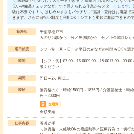
＼ 未経験でも安心してスタートできる ／病院内でのかんたんなサポ
伝いや備品チェックなど、すぐ覚えられる作業からスタートします。
験は不要です！＼ はじめやすさもバッチリ ／面談・登録はお電話で
きます。さらに日払い制度も利用OK！シフトも柔軟に相談できるの
勤務地
千葉県松戸市
みのり台駅から---分／矢切駅から---分／小金城趾駅から
曜日頻度
シフト制（月～日）※平日のみなどの相談もOK※週3
時間
【シフト例】07:00～16:0009:00～18:0017:00
談ください！
期間
即日～2ヶ月以上
時給
無資格の方：時給1500円～1875円 / 介護福祉士：時給1
円～2000円
交通費
全額支給
仕事内容
看護助手
＼無資格・未経験OKの看護助手／医療行為は一切行