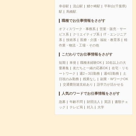
幸谷駅
流山駅
鰭ケ崎駅
平和台(千葉県)
駅
馬橋駅
職種でお仕事情報をさがす
オフィスワーク・事務系
営業・販売・サー
ビス系
クリエイティブ系
IT・エンジニア
系
技術系
医療・介護・福祉・教育系
軽
作業・物流・工場・その他
こだわりでお仕事情報をさがす
短期
単発
職種未経験OK
10名以上の大
量募集
友だちと一緒の応募OK
在宅・リモ
ートワーク
週2～3日勤務
週4日勤務
土
日祝のみ勤務
残業なし
副業・WワークOK
交通費別途支給あり
語学力が活かせる
人気のワードでお仕事情報をさがす
急募
年齢不問
財団法人
英語
書類チェ
ック
テレビ局
封入
大学