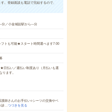
ます。登録面談も電話で完結するので、
--分／小金城趾駅から---分
フトも可能★スタート時間選べます7:00
募
円～★日払い／週払い制度あり（月払いも選
なります。
看護師さんのお手伝い○シーツの交換やベ
○診…
つづきを見る