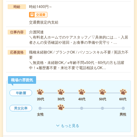
時給1400円～
時給
交通費
交通費規定内支給
介護関連
仕事内容
＼有料老人ホームでのケアスタッフ／▽具体的には…・入居
者さんの安否確認や巡回・お食事の準備や見守り・…
職種未経験OK / ブランクOK / パソコンスキル不要 / 英語力不
応募資格
要
＼無資格・未経験OK／※年齢不問※50代・60代の方も活躍
中！※履歴書不要・来社不要で電話相談もOK…
職場の雰囲気
年齢層
20代
30代
40代
50代
60代
男女比率
女性
男性
もっと見る