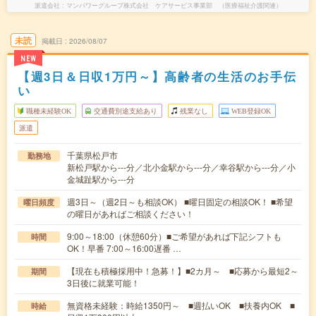
派遣会社
マンパワーグループ株式会社 ケアサービス事業部 （医療福祉介護関連）
未読
掲載日
2026/08/07
NEW
【週3日＆日収1万円～】高齢者の生活のお手伝
い
職種未経験OK
交通費別途支給あり
残業なし
WEB登録OK
派遣
千葉県松戸市
勤務地
新松戸駅から---分／北小金駅から---分／幸谷駅から---分／小
金城趾駅から---分
週3日～（週2日～も相談OK） ■曜日固定の相談OK！ ■希望
曜日頻度
の曜日があればご相談ください！
9:00～18:00（休憩60分）■ご希望があれば下記シフトも
時間
OK！早番 7:00～16:00遅番 …
【現在も積極採用中！急募！】■2カ月～ ■応募から最短2～
期間
3日後に就業可能！
無資格未経験：時給1350円～ ■週払いOK ■扶養内OK ■
時給