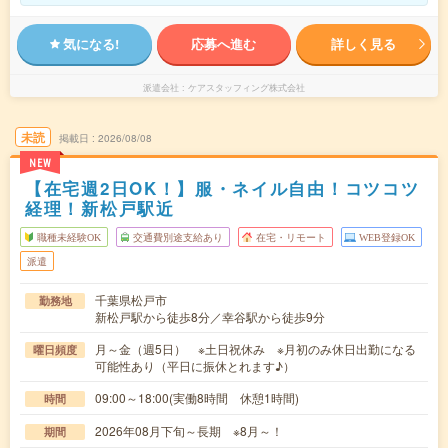
気になる!
応募へ進む
詳しく見る
派遣会社
ケアスタッフィング株式会社
未読
掲載日
2026/08/08
NEW
【在宅週2日OK！】服・ネイル自由！コツコツ
経理！新松戸駅近
職種未経験OK
交通費別途支給あり
在宅・リモート
WEB登録OK
派遣
千葉県松戸市
勤務地
新松戸駅から徒歩8分／幸谷駅から徒歩9分
月～金（週5日） ※土日祝休み ※月初のみ休日出勤になる
曜日頻度
可能性あり（平日に振休とれます♪）
09:00～18:00(実働8時間 休憩1時間)
時間
2026年08月下旬～長期 ※8月～！
期間