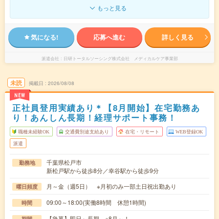
もっと見る
気になる!
応募へ進む
詳しく見る
派遣会社
日研トータルソーシング株式会社 メディカルケア事業部
未読
掲載日
2026/08/08
NEW
正社員登用実績あり＊【8月開始】在宅勤務あ
り！あんしん長期！経理サポート事務！
職種未経験OK
交通費別途支給あり
在宅・リモート
WEB登録OK
派遣
千葉県松戸市
勤務地
新松戸駅から徒歩8分／幸谷駅から徒歩9分
月～金（週5日） ※月初のみ一部土日祝出勤あり
曜日頻度
09:00～18:00(実働8時間 休憩1時間)
時間
【急募】即日～長期 ※8月～！
期間