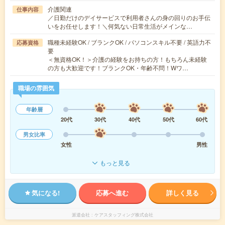
介護関連
仕事内容
／日勤だけのデイサービスで利用者さんの身の回りのお手伝
いをお任せします！＼何気ない日常生活がメインな…
職種未経験OK / ブランクOK / パソコンスキル不要 / 英語力不
応募資格
要
＜無資格OK！＞介護の経験をお持ちの方！もちろん未経験
の方も大歓迎です！ブランクOK・年齢不問！Wワ…
職場の雰囲気
年齢層
20代
30代
40代
50代
60代
男女比率
女性
男性
もっと見る
気になる!
応募へ進む
詳しく見る
派遣会社
ケアスタッフィング株式会社