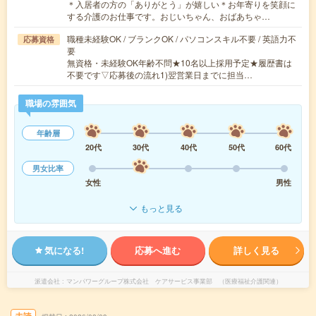
＊入居者の方の「ありがとう」が嬉しい＊お年寄りを笑顔に
する介護のお仕事です。おじいちゃん、おばあちゃ…
職種未経験OK / ブランクOK / パソコンスキル不要 / 英語力不
応募資格
要
無資格・未経験OK年齢不問★10名以上採用予定★履歴書は
不要です▽応募後の流れ1)翌営業日までに担当…
職場の雰囲気
年齢層
20代
30代
40代
50代
60代
男女比率
女性
男性
もっと見る
気になる!
応募へ進む
詳しく見る
派遣会社
マンパワーグループ株式会社 ケアサービス事業部 （医療福祉介護関連）