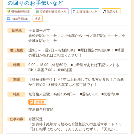
の回りのお手伝いなど
職種未経験OK
交通費別途支給あり
土日祝日が休み
残業なし
WEB登録OK
派遣
千葉県松戸市
勤務地
新松戸駅から---分／北小金駅から---分／幸谷駅から---分／小
金城趾駅から---分
週3日～（週2日～も相談OK） ■曜日固定の相談OK！ ■希望
曜日頻度
の曜日があればご相談ください！
9:00～18:00（休憩60分）■ご希望があれば下記シフトも
時間
OK！早番 7:00～16:00遅番 …
【積極採用中！】＊1年以上勤務している方が多数！ご応募
期間
から最短2～3日後の就業も相談可能です！
無資格未経験：時給1350円～ ■週払いOK ■扶養内OK
時給
交通費
交通費全額支給
介護関連
仕事内容
／無資格未経験から始める介護施設での生活サポート！＼
「話し相手になって、うんうんとうなずく」「天気が…