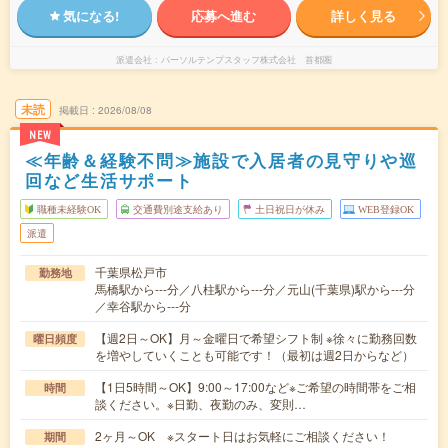
気になる!
応募へ進む
詳しく見る
派遣会社
パーソルテンプスタッフ株式会社 首都圏
未読
掲載日
2026/08/08
NEW
≪年齢＆経験不問≫施設で入居者の見守りや巡
回など生活サポート
職種未経験OK
交通費別途支給あり
土日祝日が休み
WEB登録OK
派遣
千葉県松戸市
勤務地
馬橋駅から---分／八柱駅から---分／元山(千葉県)駅から---分
／幸谷駅から---分
【週2日～OK】月～金曜日で希望シフト制 ※徐々に勤務回数
曜日頻度
を増やしていくことも可能です！（最初は週2日からなど）
【1日5時間～OK】9:00～17:00など※ご希望の時間帯をご相
時間
談ください。※日勤、夜勤のみ、変則…
2ヶ月～OK ※スタート日はお気軽にご相談ください！
期間