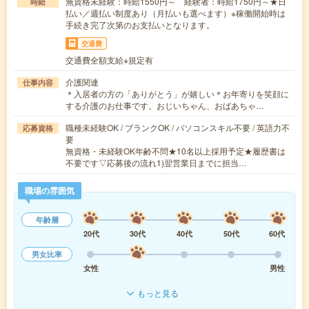
無資格未経験：時給1550円～ 経験者：時給1750円～★日
時給
払い／週払い制度あり（月払いも選べます）※稼働開始時は
手続き完了次第のお支払いとなります。
交通費
交通費全額支給※規定有
介護関連
仕事内容
＊入居者の方の「ありがとう」が嬉しい＊お年寄りを笑顔に
する介護のお仕事です。おじいちゃん、おばあちゃ…
職種未経験OK / ブランクOK / パソコンスキル不要 / 英語力不
応募資格
要
無資格・未経験OK年齢不問★10名以上採用予定★履歴書は
不要です▽応募後の流れ1)翌営業日までに担当…
職場の雰囲気
年齢層
20代
30代
40代
50代
60代
男女比率
女性
男性
もっと見る