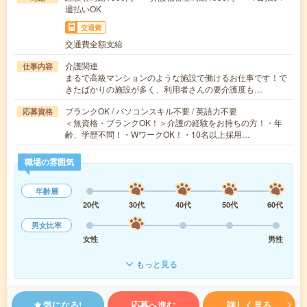
週払いOK
交通費
交通費全額支給
介護関連
仕事内容
まるで高級マンションのような施設で働けるお仕事です！で
きたばかりの施設が多く、利用者さんの要介護度も…
ブランクOK / パソコンスキル不要 / 英語力不要
応募資格
＜無資格・ブランクOK！＞介護の経験をお持ちの方！・年
齢、学歴不問！・WワークOK！・10名以上採用…
職場の雰囲気
年齢層
20代
30代
40代
50代
60代
男女比率
女性
男性
もっと見る
気になる!
応募へ進む
詳しく見る