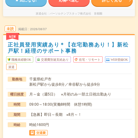
派遣会社
パーソルテンプスタッフ株式会社 首都圏
未読
掲載日
2026/08/07
NEW
正社員登用実績あり＊【在宅勤務あり！】新松
戸駅！経理のサポート事務
職種未経験OK
交通費別途支給あり
在宅・リモート
WEB登録OK
派遣
千葉県松戸市
勤務地
新松戸駅から徒歩8分／幸谷駅から徒歩9分
月～金（週5日） ※月初のみ一部土日祝出勤あり
曜日頻度
09:00～18:00(実働8時間 休憩1時間)
時間
【急募】即日～長期 ※8月～！
期間
時給1600円
時給
交通費