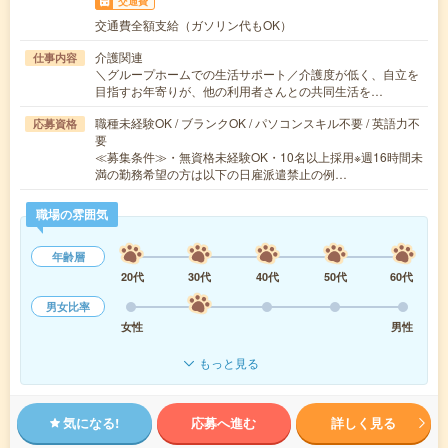
交通費
交通費全額支給（ガソリン代もOK）
介護関連
仕事内容
＼グループホームでの生活サポート／介護度が低く、自立を
目指すお年寄りが、他の利用者さんとの共同生活を…
職種未経験OK / ブランクOK / パソコンスキル不要 / 英語力不
応募資格
要
≪募集条件≫・無資格未経験OK・10名以上採用※週16時間未
満の勤務希望の方は以下の日雇派遣禁止の例…
職場の雰囲気
年齢層
20代
30代
40代
50代
60代
男女比率
女性
男性
もっと見る
気になる!
応募へ進む
詳しく見る