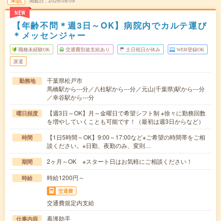
未読
掲載日
2026/08/09
NEW
【年齢不問＊週3日～OK】病院内でカルテ運び
＊メッセンジャー
職種未経験OK
交通費別途支給あり
土日祝日が休み
WEB登録OK
派遣
千葉県松戸市
勤務地
馬橋駅から---分／八柱駅から---分／元山(千葉県)駅から---分
／幸谷駅から---分
【週3日～OK】月～金曜日で希望シフト制 ※徐々に勤務回数
曜日頻度
を増やしていくことも可能です！（最初は週3日からなど）
【1日5時間～OK】9:00～17:00など※ご希望の時間帯をご相
時間
談ください。※日勤、夜勤のみ、変則…
2ヶ月～OK ※スタート日はお気軽にご相談ください！
期間
時給1200円～
時給
交通費
交通費規定内支給
看護助手
仕事内容