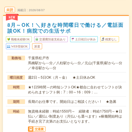
未読
掲載日
2026/08/07
NEW
8月～OK！＼好きな時間曜日で働ける／電話面
談OK！病院での生活サポ
職種未経験OK
交通費別途支給あり
土日祝日が休み
残業なし
WEB登録OK
派遣
千葉県松戸市
勤務地
馬橋駅から---分／八柱駅から---分／元山(千葉県)駅から---分
／幸谷駅から---分
週2日～5日OK（月～金） ★土日休みOK
曜日頻度
★1日5時間～の時短シフトOK★都合に合わせてシフトが決
時間
められますシフト例：7：00～16：009：…
長期のお仕事です。開始日はご相談ください！ ★急募
期間
無資格未経験：時給1550円～ 経験者：時給1750円～★日
時給
払い／週払い制度あり（月払いも選べます）※稼働開始時は
手続き完了次第のお支払いとなります。
交通費