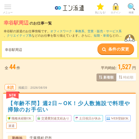
メニュー
気になる!
ログイン
検索
幸谷駅周辺
のお仕事一覧
幸谷駅の派遣のお仕事情報です。
オフィスワーク・事務系
、
営業・販売・サービス系
、
クリエイティブ系
などのお仕事を取り揃えています。さらに、
短期
・
単発
などの期
間や、
職種未経験OK
などのこだわり条件で絞り込んでいただけます。
条件の変更
また、
柏駅
・
西船橋駅
・
柏の葉キャンパス駅
・
柏たなか駅
・
越谷レイクタウン駅
など
幸谷駅周辺
近隣駅のお仕事もご確認いただけます。
44
1,527
全
件
平均時給:
円
時給順
新着順
未読
掲載日
2026/08/09
NEW
【年齢不問】週2日～OK！少人数施設で料理や
掃除のお手伝い
職種未経験OK
交通費別途支給あり
土日祝日が休み
WEB登録OK
派遣
千葉県松戸市
勤務地