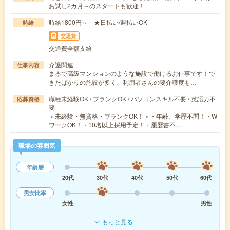
お試し2カ月～のスタートも歓迎！
時給1800円～ ★日払い/週払いOK
時給
交通費
交通費全額支給
介護関連
仕事内容
まるで高級マンションのような施設で働けるお仕事です！で
きたばかりの施設が多く、利用者さんの要介護度も…
職種未経験OK / ブランクOK / パソコンスキル不要 / 英語力不
応募資格
要
＜未経験・無資格・ブランクOK！＞・年齢、学歴不問！・W
ワークOK！・10名以上採用予定！・履歴書不…
職場の雰囲気
年齢層
20代
30代
40代
50代
60代
男女比率
女性
男性
もっと見る