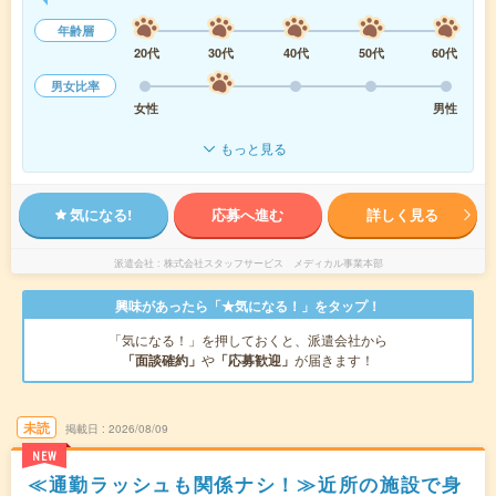
年齢層
20代
30代
40代
50代
60代
男女比率
女性
男性
もっと見る
気になる!
応募へ進む
詳しく見る
派遣会社
株式会社スタッフサービス メディカル事業本部
興味があったら「★気になる！」をタップ！
「気になる！」を押しておくと、派遣会社から
「面談確約」
や
「応募歓迎」
が届きます！
未読
掲載日
2026/08/09
NEW
≪通勤ラッシュも関係ナシ！≫近所の施設で身