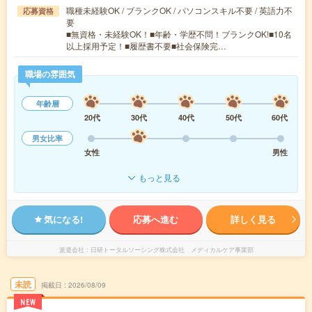
職種未経験OK / ブランクOK / パソコンスキル不要 / 英語力不
応募資格
要
■無資格・未経験OK！■年齢・学歴不問！ブランクOK!■10名
以上採用予定！■履歴書不要■社会保険完…
職場の雰囲気
年齢層
20代
30代
40代
50代
60代
男女比率
女性
男性
もっと見る
気になる!
応募へ進む
詳しく見る
派遣会社
日研トータルソーシング株式会社 メディカルケア事業部
未読
掲載日
2026/08/09
NEW