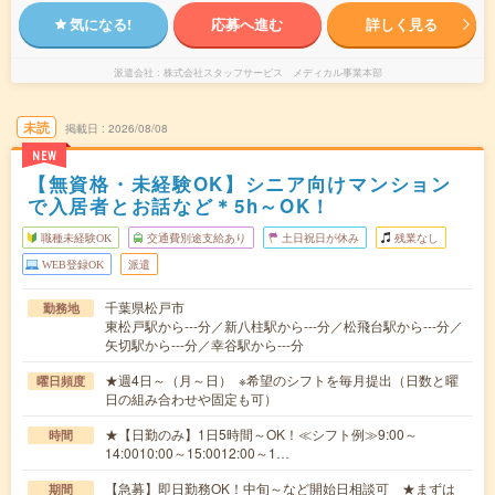
気になる!
応募へ進む
詳しく見る
派遣会社
株式会社スタッフサービス メディカル事業本部
未読
掲載日
2026/08/08
NEW
【無資格・未経験OK】シニア向けマンション
で入居者とお話など＊5h～OK！
職種未経験OK
交通費別途支給あり
土日祝日が休み
残業なし
WEB登録OK
派遣
千葉県松戸市
勤務地
東松戸駅から---分／新八柱駅から---分／松飛台駅から---分／
矢切駅から---分／幸谷駅から---分
★週4日～（月～日） ※希望のシフトを毎月提出（日数と曜
曜日頻度
日の組み合わせや固定も可）
★【日勤のみ】1日5時間～OK！≪シフト例≫9:00～
時間
14:0010:00～15:0012:00～1…
【急募】即日勤務OK！中旬～など開始日相談可 ★まずは
期間