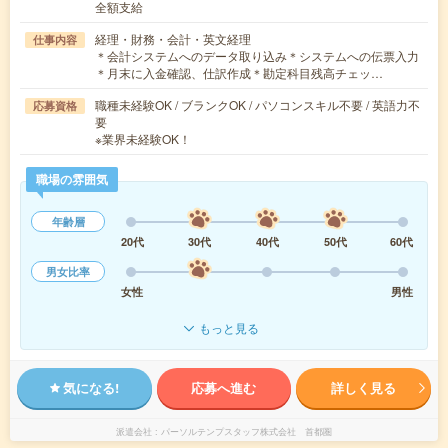
全額支給
経理・財務・会計・英文経理
仕事内容
＊会計システムへのデータ取り込み＊システムへの伝票入力
＊月末に入金確認、仕訳作成＊勘定科目残高チェッ…
職種未経験OK / ブランクOK / パソコンスキル不要 / 英語力不
応募資格
要
※業界未経験OK！
職場の雰囲気
年齢層
20代
30代
40代
50代
60代
男女比率
女性
男性
もっと見る
気になる!
応募へ進む
詳しく見る
派遣会社
パーソルテンプスタッフ株式会社 首都圏