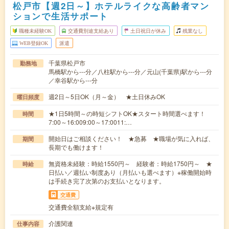
松戸市【週2日～】ホテルライクな高齢者マン
ションで生活サポート
職種未経験OK
交通費別途支給あり
土日祝日が休み
残業なし
WEB登録OK
派遣
千葉県松戸市
勤務地
馬橋駅から---分／八柱駅から---分／元山(千葉県)駅から---分
／幸谷駅から---分
週2日～5日OK（月～金） ★土日休みOK
曜日頻度
★1日5時間～の時短シフトOK★スタート時間選べます！
時間
7:00～16:009:00～17:0011:…
開始日はご相談ください！ ★急募 ★職場が気に入れば、
期間
長期でも働けます！
無資格未経験：時給1550円～ 経験者：時給1750円～ ★
時給
日払い／週払い制度あり（月払いも選べます）※稼働開始時
は手続き完了次第のお支払いとなります。
交通費
交通費全額支給※規定有
介護関連
仕事内容