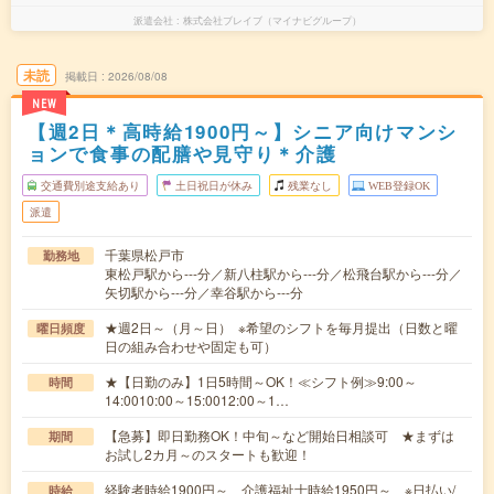
派遣会社
株式会社ブレイブ（マイナビグループ）
未読
掲載日
2026/08/08
NEW
【週2日＊高時給1900円～】シニア向けマンシ
ョンで食事の配膳や見守り＊介護
交通費別途支給あり
土日祝日が休み
残業なし
WEB登録OK
派遣
千葉県松戸市
勤務地
東松戸駅から---分／新八柱駅から---分／松飛台駅から---分／
矢切駅から---分／幸谷駅から---分
★週2日～（月～日） ※希望のシフトを毎月提出（日数と曜
曜日頻度
日の組み合わせや固定も可）
★【日勤のみ】1日5時間～OK！≪シフト例≫9:00～
時間
14:0010:00～15:0012:00～1…
【急募】即日勤務OK！中旬～など開始日相談可 ★まずは
期間
お試し2カ月～のスタートも歓迎！
経験者時給1900円～ 介護福祉士時給1950円～ ※日払い/
時給