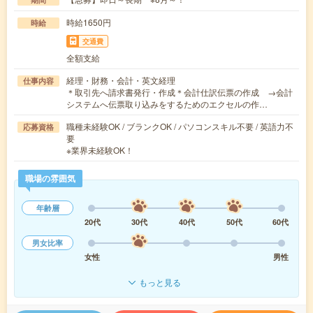
時給1650円
時給
交通費
全額支給
経理・財務・会計・英文経理
仕事内容
＊取引先へ請求書発行・作成＊会計仕訳伝票の作成 →会計
システムへ伝票取り込みをするためのエクセルの作…
職種未経験OK / ブランクOK / パソコンスキル不要 / 英語力不
応募資格
要
※業界未経験OK！
職場の雰囲気
年齢層
20代
30代
40代
50代
60代
男女比率
女性
男性
もっと見る