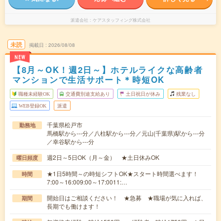
派遣会社
ケアスタッフィング株式会社
未読
掲載日
2026/08/08
NEW
【8月～OK！週2日～】ホテルライクな高齢者
マンションで生活サポート＊時短OK
職種未経験OK
交通費別途支給あり
土日祝日が休み
残業なし
WEB登録OK
派遣
千葉県松戸市
勤務地
馬橋駅から---分／八柱駅から---分／元山(千葉県)駅から---分
／幸谷駅から---分
週2日～5日OK（月～金） ★土日休みOK
曜日頻度
★1日5時間～の時短シフトOK★スタート時間選べます！
時間
7:00～16:009:00～17:0011:…
開始日はご相談ください！ ★急募 ★職場が気に入れば、
期間
長期でも働けます！