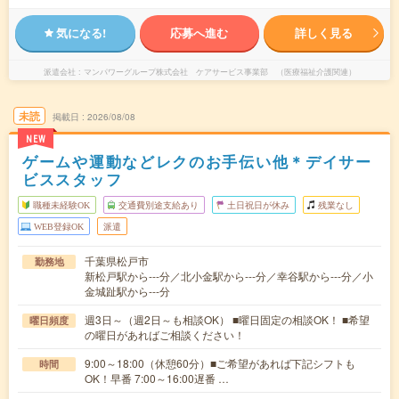
気になる!
応募へ進む
詳しく見る
派遣会社
マンパワーグループ株式会社 ケアサービス事業部 （医療福祉介護関連）
未読
掲載日
2026/08/08
NEW
ゲームや運動などレクのお手伝い他＊デイサー
ビススタッフ
職種未経験OK
交通費別途支給あり
土日祝日が休み
残業なし
WEB登録OK
派遣
千葉県松戸市
勤務地
新松戸駅から---分／北小金駅から---分／幸谷駅から---分／小
金城趾駅から---分
週3日～（週2日～も相談OK） ■曜日固定の相談OK！ ■希望
曜日頻度
の曜日があればご相談ください！
9:00～18:00（休憩60分）■ご希望があれば下記シフトも
時間
OK！早番 7:00～16:00遅番 …