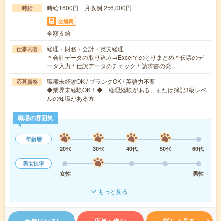
時給1600円 月収例 256,000円
時給
交通費
全額支給
経理・財務・会計・英文経理
仕事内容
＊会計データの取り込み→Excelでのとりまとめ＊伝票のデ
ータ入力＊仕訳データのチェック＊請求書の発…
職種未経験OK / ブランクOK / 英語力不要
応募資格
◆業界未経験OK！◆ 経理経験がある、または簿記3級レベ
ルの知識がある方
職場の雰囲気
年齢層
20代
30代
40代
50代
60代
男女比率
女性
男性
もっと見る
気になる!
応募へ進む
詳しく見る