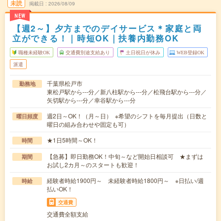
未読
掲載日
2026/08/09
NEW
【週2～】夕方までのデイサービス＊家庭と両
立ができる！｜時短OK｜扶養内勤務OK
職種未経験OK
交通費別途支給あり
土日祝日が休み
WEB登録OK
派遣
千葉県松戸市
勤務地
東松戸駅から---分／新八柱駅から---分／松飛台駅から---分／
矢切駅から---分／幸谷駅から---分
週2日～OK！（月～日） ※希望のシフトを毎月提出（日数と
曜日頻度
曜日の組み合わせや固定も可）
★1日5時間～OK！
時間
【急募】即日勤務OK！中旬～など開始日相談可 ★まずは
期間
お試し2カ月～のスタートも歓迎！
経験者時給1900円～ 未経験者時給1800円～ ※日払い/週
時給
払いOK！
交通費
交通費全額支給