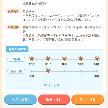
交通費支給※規定有
看護助手
仕事内容
≪病院でちょっとしたお手伝い≫○シーツの交換やベッドメ
イキング〇お手洗い・入浴など生活のお手伝い○診…
職種未経験OK / ブランクOK / パソコンスキル不要 / 英語力不
応募資格
要
≪無資格・未経験OK≫年齢不問★10名以上採用予定★履歴
書は不要です。▽応募後の流れ1)翌営業日まで…
職場の雰囲気
年齢層
20代
30代
40代
50代
60代
男女比率
女性
男性
もっと見る
気になる!
応募へ進む
詳しく見る