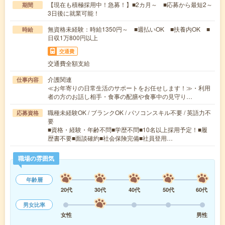
【現在も積極採用中！急募！】■2カ月～ ■応募から最短2～
期間
3日後に就業可能！
無資格未経験：時給1350円～ ■週払いOK ■扶養内OK ■
時給
日収1万800円以上
交通費
交通費全額支給
介護関連
仕事内容
≪お年寄りの日常生活のサポートをお任せします！≫・利用
者の方のお話し相手・食事の配膳や食事中の見守り…
職種未経験OK / ブランクOK / パソコンスキル不要 / 英語力不
応募資格
要
■資格・経験・年齢不問■学歴不問■10名以上採用予定！■履
歴書不要■面談確約■社会保険完備■社員登用…
職場の雰囲気
年齢層
20代
30代
40代
50代
60代
男女比率
女性
男性