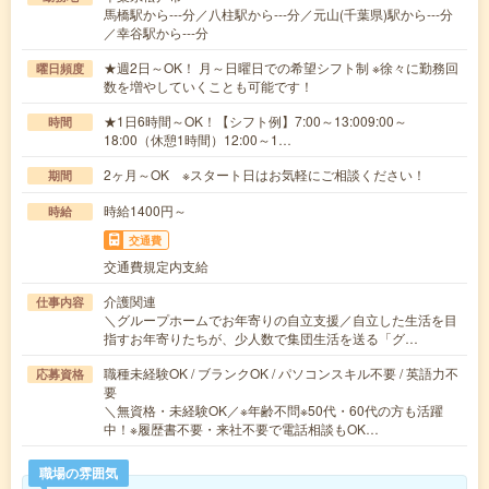
馬橋駅から---分／八柱駅から---分／元山(千葉県)駅から---分
／幸谷駅から---分
★週2日～OK！ 月～日曜日での希望シフト制 ※徐々に勤務回
曜日頻度
数を増やしていくことも可能です！
★1日6時間～OK！【シフト例】7:00～13:009:00～
時間
18:00（休憩1時間）12:00～1…
2ヶ月～OK ※スタート日はお気軽にご相談ください！
期間
時給1400円～
時給
交通費
交通費規定内支給
介護関連
仕事内容
＼グループホームでお年寄りの自立支援／自立した生活を目
指すお年寄りたちが、少人数で集団生活を送る「グ…
職種未経験OK / ブランクOK / パソコンスキル不要 / 英語力不
応募資格
要
＼無資格・未経験OK／※年齢不問※50代・60代の方も活躍
中！※履歴書不要・来社不要で電話相談もOK…
職場の雰囲気