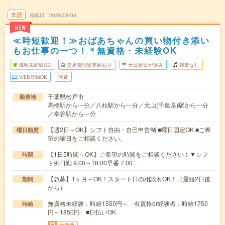
未読
掲載日
2026/08/08
NEW
≪時短歓迎！≫おばあちゃんの買い物付き添い
もお仕事の一つ！＊無資格・未経験OK
職種未経験OK
交通費別途支給あり
土日祝日が休み
残業なし
WEB登録OK
派遣
千葉県松戸市
勤務地
馬橋駅から---分／八柱駅から---分／元山(千葉県)駅から---分
／幸谷駅から---分
【週2日～OK】シフト自由・自己申告制 ■曜日固定OK ■ご希
曜日頻度
望の曜日をご相談ください。
【1日5時間～OK】ご希望の時間をご相談ください！▼シフ
時間
ト例日勤 9:00～18:00早番 7:00…
【急募】1ヶ月～OK！スタート日の相談もOK！（最短2日後
期間
から）
無資格未経験：時給1550円～ 有資格or経験者：時給1750
時給
円～1850円 ■日払いOK