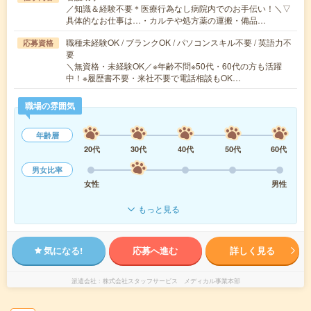
／知識＆経験不要＊医療行為なし病院内でのお手伝い！＼▽
具体的なお仕事は…・カルテや処方薬の運搬・備品…
職種未経験OK / ブランクOK / パソコンスキル不要 / 英語力不
応募資格
要
＼無資格・未経験OK／※年齢不問※50代・60代の方も活躍
中！※履歴書不要・来社不要で電話相談もOK…
職場の雰囲気
年齢層
20代
30代
40代
50代
60代
男女比率
女性
男性
もっと見る
気になる!
応募へ進む
詳しく見る
派遣会社
株式会社スタッフサービス メディカル事業本部