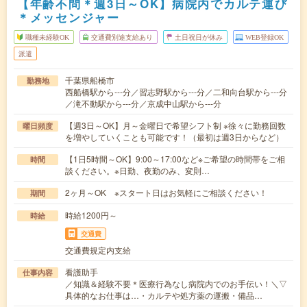
【年齢不問＊週3日～OK】病院内でカルテ運び
＊メッセンジャー
職種未経験OK
交通費別途支給あり
土日祝日が休み
WEB登録OK
派遣
千葉県船橋市
勤務地
西船橋駅から---分／習志野駅から---分／二和向台駅から---分
／滝不動駅から---分／京成中山駅から---分
【週3日～OK】月～金曜日で希望シフト制 ※徐々に勤務回数
曜日頻度
を増やしていくことも可能です！（最初は週3日からなど）
【1日5時間～OK】9:00～17:00など※ご希望の時間帯をご相
時間
談ください。※日勤、夜勤のみ、変則…
2ヶ月～OK ※スタート日はお気軽にご相談ください！
期間
時給1200円～
時給
交通費
交通費規定内支給
看護助手
仕事内容
／知識＆経験不要＊医療行為なし病院内でのお手伝い！＼▽
具体的なお仕事は…・カルテや処方薬の運搬・備品…