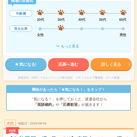
職場の雰囲気
年齢層
20代
30代
40代
50代
60代
男女比率
女性
男性
もっと見る
気になる!
応募へ進む
詳しく見る
派遣会社
日研トータルソーシング株式会社 メディカルケア事業部 ナース派遣
興味があったら「★気になる！」をタップ！
「気になる！」を押しておくと、派遣会社から
「面談確約」
や
「応募歓迎」
が届きます！
未読
掲載日
2026/08/08
NEW