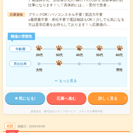
仕事になります！＼▽具体的には…・受付で患者…
ブランクOK / パソコンスキル不要 / 英語力不要
応募資格
※履歴書不要・来社不要で電話相談もOK！少しでも気になる
方は是非応募をお待ちしております！＼応募後の…
職場の雰囲気
年齢層
20代
30代
40代
50代
60代
男女比率
女性
男性
もっと見る
気になる!
応募へ進む
詳しく見る
派遣会社
株式会社スタッフサービス メディカル事業本部
未読
掲載日
2026/08/06