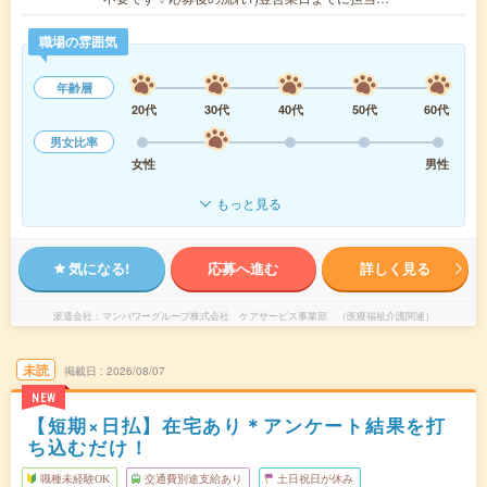
職場の雰囲気
年齢層
20代
30代
40代
50代
60代
男女比率
女性
男性
もっと見る
気になる!
応募へ進む
詳しく見る
派遣会社
マンパワーグループ株式会社 ケアサービス事業部 （医療福祉介護関連）
未読
掲載日
2026/08/07
NEW
【短期×日払】在宅あり＊アンケート結果を打
ち込むだけ！
職種未経験OK
交通費別途支給あり
土日祝日が休み