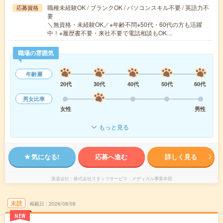
職種未経験OK / ブランクOK / パソコンスキル不要 / 英語力不
応募資格
要
＼無資格・未経験OK／※年齢不問※50代・60代の方も活躍
中！※履歴書不要・来社不要で電話相談もOK…
職場の雰囲気
年齢層
20代
30代
40代
50代
60代
男女比率
女性
男性
もっと見る
気になる!
応募へ進む
詳しく見る
派遣会社
株式会社スタッフサービス メディカル事業本部
未読
掲載日
2026/08/08
NEW