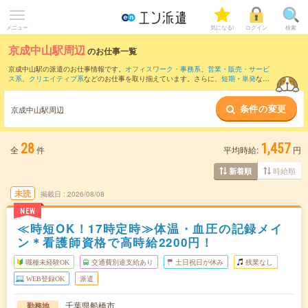
メニュー
気になる!
ログイン
検索
京成中山駅周辺
のお仕事一覧
京成中山駅の派遣のお仕事情報です。
オフィスワーク・事務系
、
営業・販売・サービ
ス系
、
クリエイティブ系
などのお仕事を取り揃えています。さらに、
短期
・
単発
など
の期間や、
職種未経験OK
などのこだわり条件で絞り込んでいただけます。
条件の変更
また、
海浜幕張駅
・
錦糸町駅
・
幕張本郷駅
・
船橋駅
・
西船橋駅
など近隣駅のお仕事も
京成中山駅周辺
ご確認いただけます。
28
1,457
全
件
平均時給:
円
時給順
新着順
未読
掲載日
2026/08/08
NEW
≪時短OK！17時定時≫体温・血圧の記録メイ
ン＊看護師資格で高時給2200円！
職種未経験OK
交通費別途支給あり
土日祝日が休み
残業なし
WEB登録OK
派遣
千葉県船橋市
勤務地