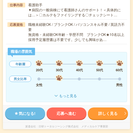
看護助手
仕事内容
▼病院の一般病棟にて看護師さんのサポート！＜具体的に
は…＞〇カルテをファイリングする〇チェックシート…
職種未経験OK / ブランクOK / パソコンスキル不要 / 英語力不
応募資格
要
無資格・未経験OK年齢・学歴不問 ブランクOK★10名以上
採用予定履歴書は不要です。少しでも興味があ…
職場の雰囲気
年齢層
20代
30代
40代
50代
60代
男女比率
女性
男性
もっと見る
気になる!
応募へ進む
詳しく見る
派遣会社
日研トータルソーシング株式会社 メディカルケア事業部