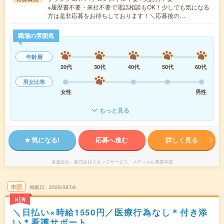
※履歴書不要・来社不要で電話相談もOK！少しでも気になる
方は是非応募をお待ちしております！＼応募後の…
職場の雰囲気
年齢層
20代
30代
40代
50代
60代
男女比率
女性
男性
もっと見る
気になる!
応募へ進む
詳しく見る
派遣会社
株式会社スタッフサービス メディカル事業本部
未読
掲載日
2026/08/08
NEW
＼日払い×時給1550円／医療行為なし＊付き添
い＊看護サポート