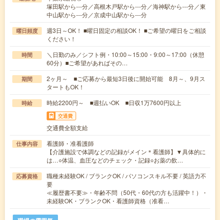
塚田駅から---分／高根木戸駅から---分／海神駅から---分／東
中山駅から---分／京成中山駅から---分
週3日～OK！ ■曜日固定の相談OK！ ■ご希望の曜日をご相談
曜日頻度
ください！
＼日勤のみ／シフト例・10:00～15:00・9:00～17:00（休憩
時間
60分）■ご希望があればその…
2ヶ月～ ■ご応募から最短3日後に開始可能 8月～、9月ス
期間
タートもOK！
時給2200円～ ■週払いOK ■日収1万7600円以上
時給
交通費
交通費全額支給
看護師・准看護師
仕事内容
【介護施設で体調などの記録がメイン＊看護師】▼具体的に
は…○体温、血圧などのチェック・記録○お薬の飲…
職種未経験OK / ブランクOK / パソコンスキル不要 / 英語力不
応募資格
要
≪履歴書不要≫・年齢不問（50代・60代の方も活躍中！）・
未経験OK・ブランクOK・看護師資格（准看…