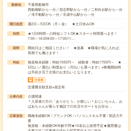
千葉県船橋市
勤務地
西船橋駅から---分／習志野駅から---分／二和向台駅から---分
／滝不動駅から---分／京成中山駅から---分
週2日～5日OK（月～金） ★土日休みOK
曜日頻度
★1日5時間～の時短シフトOK★スタート時間選べます！
時間
7:00～16:009:00～17:0011:…
開始日はご相談ください！ ★急募 ★職場が気に入れば、
期間
長期でも働けます！
無資格未経験：時給1550円～ 経験者：時給1750円～ ★
時給
日払い／週払い制度あり（月払いも選べます）※稼働開始時
は手続き完了次第のお支払いとなります。
交通費
交通費全額支給※規定有
介護関連
仕事内容
＊入居者の方の「ありがとう」が嬉しい＊おじいちゃん、お
ばあちゃんが暮らす施設での生活サポートをお任せ…
職種未経験OK / ブランクOK / パソコンスキル不要 / 英語力不
応募資格
要
無資格・未経験OK年齢不問★10名以上採用予定★履歴書は
不要です▽応募後の流れ1)翌営業日までに担当…