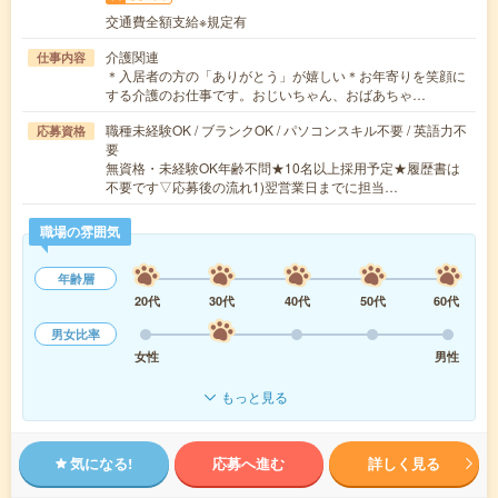
交通費全額支給※規定有
介護関連
仕事内容
＊入居者の方の「ありがとう」が嬉しい＊お年寄りを笑顔に
する介護のお仕事です。おじいちゃん、おばあちゃ…
職種未経験OK / ブランクOK / パソコンスキル不要 / 英語力不
応募資格
要
無資格・未経験OK年齢不問★10名以上採用予定★履歴書は
不要です▽応募後の流れ1)翌営業日までに担当…
職場の雰囲気
年齢層
20代
30代
40代
50代
60代
男女比率
女性
男性
もっと見る
気になる!
応募へ進む
詳しく見る