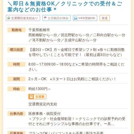
＼即日＆無資格OK／クリニックでの受付＆ご
案内などのお仕事＊
交通費別途支給あり
土日祝日が休み
WEB登録OK
派遣
千葉県船橋市
勤務地
西船橋駅から---分／習志野駅から---分／二和向台駅から---分
／滝不動駅から---分／京成中山駅から---分
【週3日～OK】月～金曜日で希望シフト制 ※徐々に勤務回数
曜日頻度
を増やしていくことも可能です！（最初は週3日からなど）
8:00～17:009:00～18:00など※ご希望の時間帯をご相談くだ
時間
さい。
2ヶ月～OK ※スタート日はお気軽にご相談ください！
期間
時給1300円～
時給
交通費
交通費規定内支給
医療事務・病院受付
仕事内容
＜ブランク・社会復帰歓迎！＞クリニックでの診察予約の受
付とそれに伴うシンプルな事務のお仕事です。ー具…
ブランクOK / パソコンスキル不要 / 英語力不要
応募資格