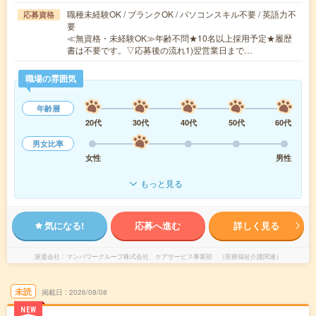
職種未経験OK / ブランクOK / パソコンスキル不要 / 英語力不
応募資格
要
≪無資格・未経験OK≫年齢不問★10名以上採用予定★履歴
書は不要です。▽応募後の流れ1)翌営業日まで…
職場の雰囲気
年齢層
20代
30代
40代
50代
60代
男女比率
女性
男性
もっと見る
気になる!
応募へ進む
詳しく見る
派遣会社
マンパワーグループ株式会社 ケアサービス事業部 （医療福祉介護関連）
未読
掲載日
2026/08/08
NEW