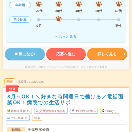
年齢層
20代
30代
40代
50代
60代
男女比率
女性
男性
もっと見る
気になる!
応募へ進む
詳しく見る
派遣会社
日研トータルソーシング株式会社 メディカルケア事業部
未読
掲載日
2026/08/07
NEW
8月～OK！＼好きな時間曜日で働ける／電話面
談OK！病院での生活サポ
職種未経験OK
交通費別途支給あり
土日祝日が休み
残業なし
WEB登録OK
派遣
千葉県船橋市
勤務地