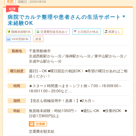
未読
掲載日
2026/08/06
NEW
病院でカルテ整理や患者さんの生活サポート＊
未経験OK
職種未経験OK
交通費別途支給あり
土日祝日が休み
残業なし
WEB登録OK
派遣
千葉県船橋市
勤務地
京成西船駅から---分／海神駅から---分／東中山駅から---分／
京成中山駅から---分
週2日～OK ■曜日固定の相談OK！ ■希望の曜日があればご相
曜日頻度
談ください！
★スタート時間選べます～シフト例～7:00～16:009:00～
時間
18:0011:00～20:00など…
【現在も積極採用中！急募！】■2カ月～
期間
無資格未経験：時給1350円～ ■週払いOK ■扶養内OK ■
時給
日収1万800円以上
交通費
交通費全額支給