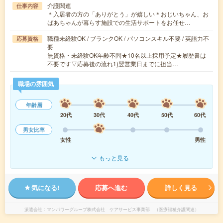
介護関連
仕事内容
＊入居者の方の「ありがとう」が嬉しい＊おじいちゃん、お
ばあちゃんが暮らす施設での生活サポートをお任せ…
職種未経験OK / ブランクOK / パソコンスキル不要 / 英語力不
応募資格
要
無資格・未経験OK年齢不問★10名以上採用予定★履歴書は
不要です▽応募後の流れ1)翌営業日までに担当…
職場の雰囲気
年齢層
20代
30代
40代
50代
60代
男女比率
女性
男性
もっと見る
気になる!
応募へ進む
詳しく見る
派遣会社
マンパワーグループ株式会社 ケアサービス事業部 （医療福祉介護関連）