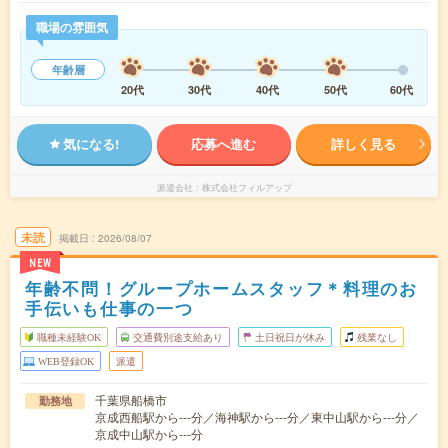
職場の雰囲気
年齢層
20代
30代
40代
50代
60代
気になる!
応募へ進む
詳しく見る
派遣会社
株式会社フィルアップ
未読
掲載日
2026/08/07
NEW
年齢不問！グループホームスタッフ＊料理のお
手伝いも仕事の一つ
職種未経験OK
交通費別途支給あり
土日祝日が休み
残業なし
WEB登録OK
派遣
千葉県船橋市
勤務地
京成西船駅から---分／海神駅から---分／東中山駅から---分／
京成中山駅から---分