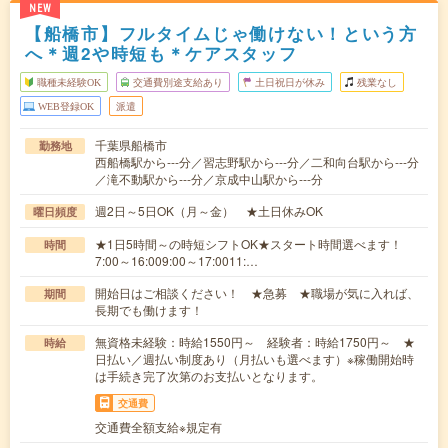
NEW
【船橋市】フルタイムじゃ働けない！という方
へ＊週2や時短も＊ケアスタッフ
職種未経験OK
交通費別途支給あり
土日祝日が休み
残業なし
WEB登録OK
派遣
千葉県船橋市
勤務地
西船橋駅から---分／習志野駅から---分／二和向台駅から---分
／滝不動駅から---分／京成中山駅から---分
週2日～5日OK（月～金） ★土日休みOK
曜日頻度
★1日5時間～の時短シフトOK★スタート時間選べます！
時間
7:00～16:009:00～17:0011:…
開始日はご相談ください！ ★急募 ★職場が気に入れば、
期間
長期でも働けます！
無資格未経験：時給1550円～ 経験者：時給1750円～ ★
時給
日払い／週払い制度あり（月払いも選べます）※稼働開始時
は手続き完了次第のお支払いとなります。
交通費
交通費全額支給※規定有