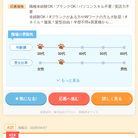
職種未経験OK / ブランクOK / パソコンスキル不要 / 英語力不
応募資格
要
未経験OK！#ブランクがある方やWワークの方も大歓迎！#
ネイル＊服装＊髪型自由！学歴不問※異業種から…
職場の雰囲気
年齢層
20代
30代
40代
50代
60代
男女比率
女性
男性
もっと見る
気になる!
応募へ進む
詳しく見る
派遣会社
株式会社グラスト 秋葉原オフィス
未読
掲載日
2026/08/07
NEW