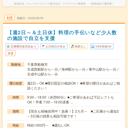
派遣会社
マンパワーグループ株式会社 ケアサービス事業部 （医療福祉介護関連）
未読
掲載日
2026/08/05
【週2日～＆土日休】料理の手伝いなど少人数
の施設で自立を支援
交通費別途支給あり
土日祝日が休み
残業なし
WEB登録OK
派遣
千葉県船橋市
勤務地
京成西船駅から---分／海神駅から---分／東中山駅から---分／
京成中山駅から---分
週2日～OK ■曜日固定の相談OK！ ■希望の曜日があればご相
曜日頻度
談ください！
9:00～18:00（休憩60分）■ご希望があれば下記シフトも
時間
OK！早番 7:00～16:00遅番 …
【現在も積極採用中！急募！】2カ月～ ■ご応募から最短2
期間
～3日後の就業も相談可能です！
時給1450円～ ■週払いOK
時給