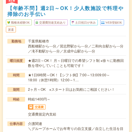
NEW
【年齢不問】週2日～OK！少人数施設で料理や
掃除のお手伝い
職種未経験OK
交通費別途支給あり
土日祝日が休み
WEB登録OK
派遣
千葉県船橋市
勤務地
西船橋駅から---分／習志野駅から---分／二和向台駅から---分
／滝不動駅から---分／京成中山駅から---分
★週2日～OK！ 月～日曜日での希望シフト制 ※徐々に勤務回
曜日頻度
数を増やしていくことも可能です！
★1日6時間～OK！【シフト例】7:00～13:009:00～
時間
18:00（休憩1時間）12:00～1…
2ヶ月～OK ※スタート日はお気軽にご相談ください！
期間
時給1400円～
時給
交通費
交通費規定内支給
介護関連
仕事内容
＼グループホームでお年寄りの自立支援／自立した生活を目