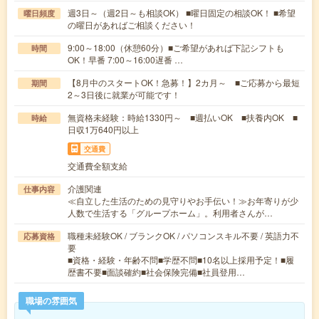
週3日～（週2日～も相談OK） ■曜日固定の相談OK！ ■希望
曜日頻度
の曜日があればご相談ください！
9:00～18:00（休憩60分）■ご希望があれば下記シフトも
時間
OK！早番 7:00～16:00遅番 …
【8月中のスタートOK！急募！】2カ月～ ■ご応募から最短
期間
2～3日後に就業が可能です！
無資格未経験：時給1330円～ ■週払いOK ■扶養内OK ■
時給
日収1万640円以上
交通費
交通費全額支給
介護関連
仕事内容
≪自立した生活のための見守りやお手伝い！≫お年寄りが少
人数で生活する「グループホーム」。利用者さんが…
職種未経験OK / ブランクOK / パソコンスキル不要 / 英語力不
応募資格
要
■資格・経験・年齢不問■学歴不問■10名以上採用予定！■履
歴書不要■面談確約■社会保険完備■社員登用…
職場の雰囲気