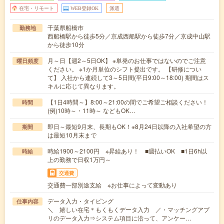
在宅・リモート
WEB登録OK
派遣
千葉県船橋市
勤務地
西船橋駅から徒歩5分／京成西船駅から徒歩7分／京成中山駅
から徒歩10分
月～日【週2～5日OK】 ※単発のお仕事ではないのでご注意
曜日頻度
ください。 ※1か月単位のシフト提出です。 【研修につい
て】 入社から連続して3～5日間(平日9:00～18:00) 期間はス
キルに応じて異なります。
【1日4時間～】8:00～21:00の間でご希望ご相談ください！
時間
(例)10時～・11時～ などもOK…
即日～最短9月末、長期もOK！※8月24日以降の入社希望の方
期間
は最短10月末まで
時給1900～2100円 ※昇給あり！ ■週払いOK ■1日6h以
時給
上の勤務で日収1万円～
交通費
交通費一部別途支給 ※お仕事によって変動あり
データ入力・タイピング
仕事内容
＼ 嬉しい在宅＊もくもくデータ入力 ／・マッチングアプ
リのデータ入力⇒システム項目に沿って、アンケー…