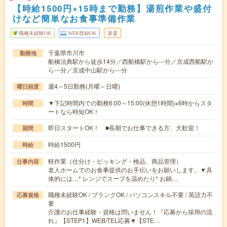
【時給1500円×15時まで勤務】湯煎作業や盛付
けなど簡単なお食事準備作業
職種未経験OK
WEB登録OK
派遣
千葉県市川市
勤務地
船橋法典駅から徒歩14分／西船橋駅から---分／京成西船駅か
ら---分／京成中山駅から---分
週4～5日勤務(月曜～日曜)
曜日頻度
▼下記時間内での勤務6:00～15:00(休憩1時間)※6時からスタ
時間
ートなら時短OK！
即日スタートOK！ ■長期でお仕事できる方、大歓迎！
期間
時給1500円
時給
軽作業（仕分け・ピッキング・検品、商品管理）
仕事内容
老人ホームでのお食事提供のお手伝いをお願いします。▼具
体的には…* レンジでスープを温めたり* お鍋…
職種未経験OK / ブランクOK / パソコンスキル不要 / 英語力不
応募資格
要
介護のお仕事経験・資格は問いません！『応募から採用の流
れ』【STEP1】WEB/TEL応募▼【STE…