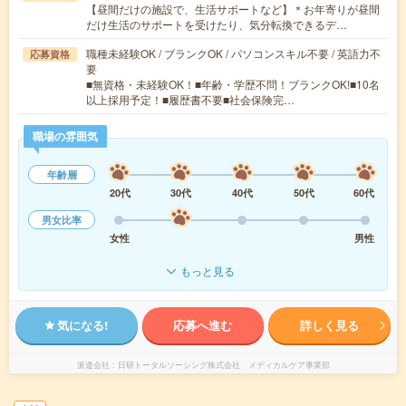
【昼間だけの施設で、生活サポートなど】＊お年寄りが昼間
だけ生活のサポートを受けたり、気分転換できるデ…
職種未経験OK / ブランクOK / パソコンスキル不要 / 英語力不
応募資格
要
■無資格・未経験OK！■年齢・学歴不問！ブランクOK!■10名
以上採用予定！■履歴書不要■社会保険完…
職場の雰囲気
年齢層
20代
30代
40代
50代
60代
男女比率
女性
男性
もっと見る
気になる!
応募へ進む
詳しく見る
派遣会社
日研トータルソーシング株式会社 メディカルケア事業部