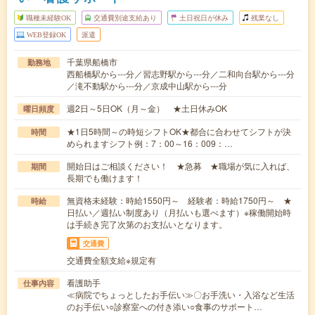
職種未経験OK
交通費別途支給あり
土日祝日が休み
残業なし
WEB登録OK
派遣
千葉県船橋市
勤務地
西船橋駅から---分／習志野駅から---分／二和向台駅から---分
／滝不動駅から---分／京成中山駅から---分
週2日～5日OK（月～金） ★土日休みOK
曜日頻度
★1日5時間～の時短シフトOK★都合に合わせてシフトが決
時間
められますシフト例：7：00～16：009：…
開始日はご相談ください！ ★急募 ★職場が気に入れば、
期間
長期でも働けます！
無資格未経験：時給1550円～ 経験者：時給1750円～ ★
時給
日払い／週払い制度あり（月払いも選べます）※稼働開始時
は手続き完了次第のお支払いとなります。
交通費
交通費全額支給※規定有
看護助手
仕事内容
≪病院でちょっとしたお手伝い≫〇お手洗い・入浴など生活
のお手伝い○診察室への付き添い○食事のサポート…