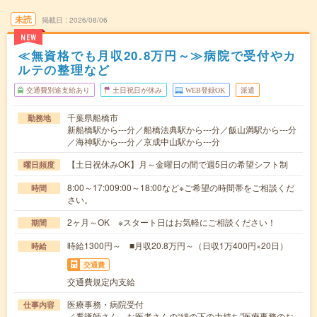
未読
掲載日
2026/08/06
NEW
≪無資格でも月収20.8万円～≫病院で受付やカ
ルテの整理など
交通費別途支給あり
土日祝日が休み
WEB登録OK
派遣
千葉県船橋市
勤務地
新船橋駅から---分／船橋法典駅から---分／飯山満駅から---分
／海神駅から---分／京成中山駅から---分
【土日祝休みOK】月～金曜日の間で週5日の希望シフト制
曜日頻度
8:00～17:009:00～18:00など※ご希望の時間帯をご相談くだ
時間
さい。
2ヶ月～OK ※スタート日はお気軽にご相談ください！
期間
時給1300円～ ■月収20.8万円～（日収1万400円×20日）
時給
交通費
交通費規定内支給
医療事務・病院受付
仕事内容
／看護師さん、お医者さんの“縁の下の力持ち”医療事務のお