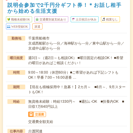
説明会参加で2千円分ギフト券！＊お話し相手
から始める生活支援
職種未経験OK
交通費別途支給あり
土日祝日が休み
残業なし
WEB登録OK
派遣
千葉県船橋市
勤務地
京成西船駅から---分／海神駅から---分／東中山駅から---分／
京成中山駅から---分
週3日～（週2日～も相談OK） ■曜日固定の相談OK！ ■希望
曜日頻度
の曜日があればご相談ください！
9:00～18:00（休憩60分）■ご希望があれば下記シフトも
時間
OK！早番 7:00～16:00遅番 …
【現在も積極採用中！急募！】2カ月～ ■8月～、9月スター
期間
トもOK！
無資格未経験：時給1330円～ ■週払いOK ■扶養内OK ■
時給
日収1万640円以上
交通費
交通費全額支給
介護関連
仕事内容