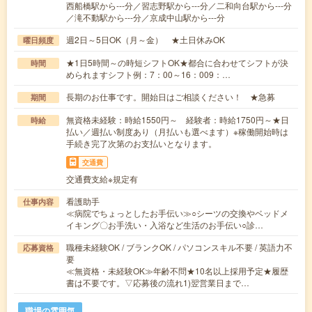
西船橋駅から---分／習志野駅から---分／二和向台駅から---分
／滝不動駅から---分／京成中山駅から---分
週2日～5日OK（月～金） ★土日休みOK
曜日頻度
★1日5時間～の時短シフトOK★都合に合わせてシフトが決
時間
められますシフト例：7：00～16：009：…
長期のお仕事です。開始日はご相談ください！ ★急募
期間
無資格未経験：時給1550円～ 経験者：時給1750円～★日
時給
払い／週払い制度あり（月払いも選べます）※稼働開始時は
手続き完了次第のお支払いとなります。
交通費
交通費支給※規定有
看護助手
仕事内容
≪病院でちょっとしたお手伝い≫○シーツの交換やベッドメ
イキング〇お手洗い・入浴など生活のお手伝い○診…
職種未経験OK / ブランクOK / パソコンスキル不要 / 英語力不
応募資格
要
≪無資格・未経験OK≫年齢不問★10名以上採用予定★履歴
書は不要です。▽応募後の流れ1)翌営業日まで…
職場の雰囲気