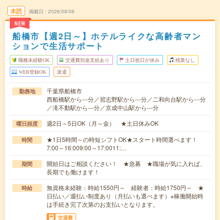
未読
掲載日
2026/08/06
NEW
船橋市【週2日～】ホテルライクな高齢者マン
ションで生活サポート
職種未経験OK
交通費別途支給あり
土日祝日が休み
残業なし
WEB登録OK
派遣
千葉県船橋市
勤務地
西船橋駅から---分／習志野駅から---分／二和向台駅から---分
／滝不動駅から---分／京成中山駅から---分
週2日～5日OK（月～金） ★土日休みOK
曜日頻度
★1日5時間～の時短シフトOK★スタート時間選べます！
時間
7:00～16:009:00～17:0011:…
開始日はご相談ください！ ★急募 ★職場が気に入れば、
期間
長期でも働けます！
無資格未経験：時給1550円～ 経験者：時給1750円～ ★
時給
日払い／週払い制度あり（月払いも選べます）※稼働開始時
は手続き完了次第のお支払いとなります。
交通費