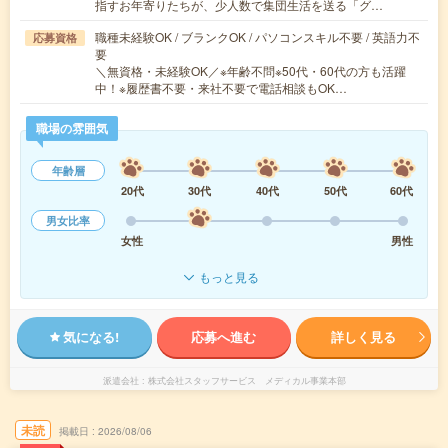
指すお年寄りたちが、少人数で集団生活を送る「グ…
職種未経験OK / ブランクOK / パソコンスキル不要 / 英語力不
応募資格
要
＼無資格・未経験OK／※年齢不問※50代・60代の方も活躍
中！※履歴書不要・来社不要で電話相談もOK…
職場の雰囲気
年齢層
20代
30代
40代
50代
60代
男女比率
女性
男性
もっと見る
気になる!
応募へ進む
詳しく見る
派遣会社
株式会社スタッフサービス メディカル事業本部
未読
掲載日
2026/08/06