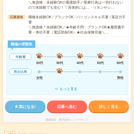
＼無資格・未経験OKの看護助手／医療行為は一切行わない
ので未経験でも安心！▽具体的には…・リネンやシ…
職種未経験OK / ブランクOK / パソコンスキル不要 / 英語力不
応募資格
要
＼無資格＊未経験OK／★年齢不問・ブランクOK★履歴書不
要・来社不要（電話登録OK）★社会保険完備＼…
職場の雰囲気
年齢層
20代
30代
40代
50代
60代
男女比率
女性
男性
もっと見る
気になる!
応募へ進む
詳しく見る
派遣会社
株式会社ニッソーネット