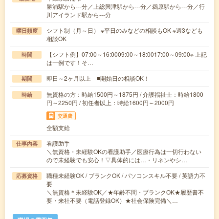
勝浦駅から---分／上総興津駅から---分／鵜原駅から---分／行
川アイランド駅から---分
シフト制（月～日） ※平日のみなどの相談もOK ※週3なども
曜日頻度
相談OK
【シフト例】07:00～16:0009:00～18:0017:00～09:00※ 上記
時間
は一例です！そ…
即日～2ヶ月以上 ■開始日の相談OK！
期間
無資格の方：時給1500円～1875円 / 介護福祉士：時給1800
時給
円～2250円 / 初任者以上：時給1600円～2000円
交通費
全額支給
看護助手
仕事内容
＼無資格・未経験OKの看護助手／医療行為は一切行わない
ので未経験でも安心！▽具体的には…・リネンやシ…
職種未経験OK / ブランクOK / パソコンスキル不要 / 英語力不
応募資格
要
＼無資格＊未経験OK／★年齢不問・ブランクOK★履歴書不
要・来社不要（電話登録OK）★社会保険完備＼…