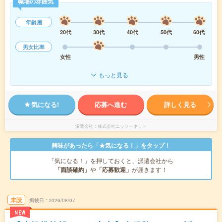
職場の雰囲気
年齢層
20代
30代
40代
50代
60代
男女比率
女性
男性
もっと見る
気になる!
応募へ進む
詳しく見る
派遣会社
株式会社ニッソーネット
興味があったら「★気になる！」をタップ！
「気になる！」を押しておくと、派遣会社から
「面談確約」
や
「応募歓迎」
が届きます！
未読
掲載日
2026/08/07
NEW