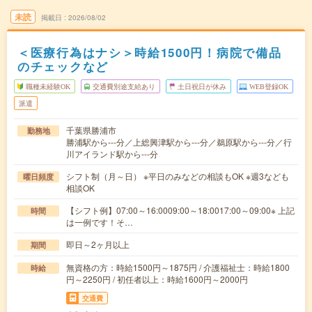
未読
掲載日
2026/08/02
＜医療行為はナシ＞時給1500円！病院で備品
のチェックなど
職種未経験OK
交通費別途支給あり
土日祝日が休み
WEB登録OK
派遣
千葉県勝浦市
勤務地
勝浦駅から---分／上総興津駅から---分／鵜原駅から---分／行
川アイランド駅から---分
シフト制（月～日） ※平日のみなどの相談もOK ※週3なども
曜日頻度
相談OK
【シフト例】07:00～16:0009:00～18:0017:00～09:00※ 上記
時間
は一例です！そ…
即日～2ヶ月以上
期間
無資格の方：時給1500円～1875円 / 介護福祉士：時給1800
時給
円～2250円 / 初任者以上：時給1600円～2000円
交通費