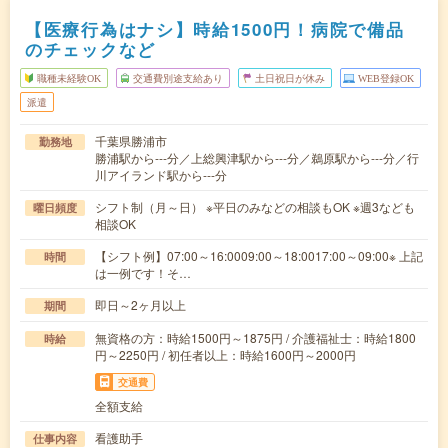
【医療行為はナシ】時給1500円！病院で備品
のチェックなど
職種未経験OK
交通費別途支給あり
土日祝日が休み
WEB登録OK
派遣
千葉県勝浦市
勤務地
勝浦駅から---分／上総興津駅から---分／鵜原駅から---分／行
川アイランド駅から---分
シフト制（月～日） ※平日のみなどの相談もOK ※週3なども
曜日頻度
相談OK
【シフト例】07:00～16:0009:00～18:0017:00～09:00※ 上記
時間
は一例です！そ…
即日～2ヶ月以上
期間
無資格の方：時給1500円～1875円 / 介護福祉士：時給1800
時給
円～2250円 / 初任者以上：時給1600円～2000円
交通費
全額支給
看護助手
仕事内容