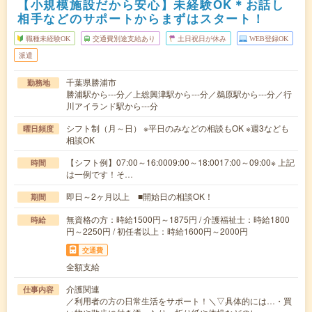
【小規模施設だから安心】未経験OK＊お話し
相手などのサポートからまずはスタート！
職種未経験OK
交通費別途支給あり
土日祝日が休み
WEB登録OK
派遣
千葉県勝浦市
勤務地
勝浦駅から---分／上総興津駅から---分／鵜原駅から---分／行
川アイランド駅から---分
シフト制（月～日） ※平日のみなどの相談もOK ※週3なども
曜日頻度
相談OK
【シフト例】07:00～16:0009:00～18:0017:00～09:00※ 上記
時間
は一例です！そ…
即日～2ヶ月以上 ■開始日の相談OK！
期間
無資格の方：時給1500円～1875円 / 介護福祉士：時給1800
時給
円～2250円 / 初任者以上：時給1600円～2000円
交通費
全額支給
介護関連
仕事内容
／利用者の方の日常生活をサポート！＼▽具体的には…・買