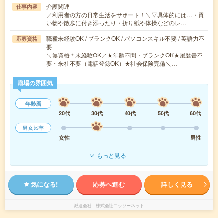
介護関連
仕事内容
／利用者の方の日常生活をサポート！＼▽具体的には…・買
い物や散歩に付き添ったり・折り紙や体操などのレ…
職種未経験OK / ブランクOK / パソコンスキル不要 / 英語力不
応募資格
要
＼無資格＊未経験OK／★年齢不問・ブランクOK★履歴書不
要・来社不要（電話登録OK）★社会保険完備＼…
職場の雰囲気
年齢層
20代
30代
40代
50代
60代
男女比率
女性
男性
もっと見る
気になる!
応募へ進む
詳しく見る
派遣会社
株式会社ニッソーネット