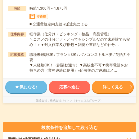
時給1,300円～1,875円
時給
交通費
■ 交通費規定内支給 ※派遣先による
軽作業（仕分け・ピッキング・検品、商品管理）
仕事内容
＼コスメの仕分け／＜とってもシンプルなので未経験でも安
心！＞▼封入作業及び梱包▼雑誌や書籍などの仕分…
職種未経験OK / ブランクOK / パソコンスキル不要 / 英語力不
応募資格
要
▼未経験OK！（副業歓迎☆）▼高校生不可▼携帯電話をお
持ちの方（業務連絡に使用）※応募後のご連絡はメ…
気になる!
応募へ進む
詳しく見る
派遣会社
株式会社バイトレ（キャムコムグループ）
検索条件を追加して絞り込む
職種
でお仕事情報を絞り込む