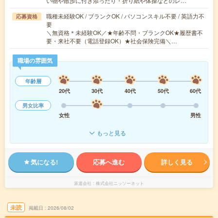
い物や散歩に付き添ったり・折り紙や体操などのレ…
職種未経験OK / ブランクOK / パソコンスキル不要 / 英語力不
応募資格
要
＼無資格＊未経験OK／★年齢不問・ブランクOK★履歴書不
要・来社不要（電話登録OK）★社会保険完備＼…
職場の雰囲気
年齢層
20代
30代
40代
50代
60代
男女比率
女性
男性
もっと見る
気になる!
応募へ進む
詳しく見る
派遣会社
株式会社ニッソーネット
未読
掲載日
2026/08/02