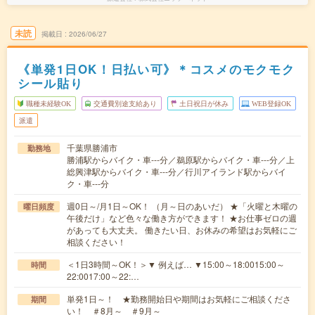
未読
掲載日
2026/06/27
《単発1日OK！日払い可》＊コスメのモクモク
シール貼り
職種未経験OK
交通費別途支給あり
土日祝日が休み
WEB登録OK
派遣
千葉県勝浦市
勤務地
勝浦駅からバイク・車---分／鵜原駅からバイク・車---分／上
総興津駅からバイク・車---分／行川アイランド駅からバイ
ク・車---分
週0日～/月1日～OK！ （月～日のあいだ） ★「火曜と木曜の
曜日頻度
午後だけ」など色々な働き方ができます！ ★お仕事ゼロの週
があっても大丈夫。 働きたい日、お休みの希望はお気軽にご
相談ください！
＜1日3時間～OK！＞▼ 例えば… ▼15:00～18:0015:00～
時間
22:0017:00～22:…
単発1日～！ ★勤務開始日や期間はお気軽にご相談くださ
期間
い！ ＃8月～ ＃9月～