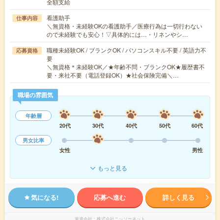
全額支給
看護助手
仕事内容
＼無資格・未経験OKの看護助手／医療行為は一切行わない
ので未経験でも安心！▽具体的には…・リネンやシ…
職種未経験OK / ブランクOK / パソコンスキル不要 / 英語力不
応募資格
要
＼無資格＊未経験OK／★年齢不問・ブランクOK★履歴書不
要・来社不要（電話登録OK）★社会保険完備＼…
職場の雰囲気
年齢層
20代
30代
40代
50代
60代
男女比率
女性
男性
もっと見る
気になる!
応募へ進む
詳しく見る
派遣会社
株式会社ニッソーネット