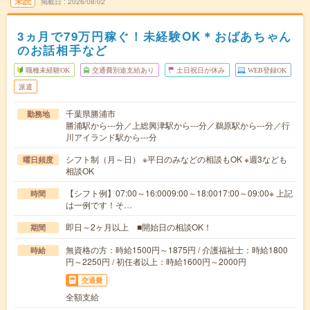
未読
掲載日
2026/08/02
3ヵ月で79万円稼ぐ！未経験OK＊おばあちゃん
のお話相手など
職種未経験OK
交通費別途支給あり
土日祝日が休み
WEB登録OK
派遣
千葉県勝浦市
勤務地
勝浦駅から---分／上総興津駅から---分／鵜原駅から---分／行
川アイランド駅から---分
シフト制（月～日） ※平日のみなどの相談もOK ※週3なども
曜日頻度
相談OK
【シフト例】07:00～16:0009:00～18:0017:00～09:00※ 上記
時間
は一例です！そ…
即日～2ヶ月以上 ■開始日の相談OK！
期間
無資格の方：時給1500円～1875円 / 介護福祉士：時給1800
時給
円～2250円 / 初任者以上：時給1600円～2000円
交通費
全額支給