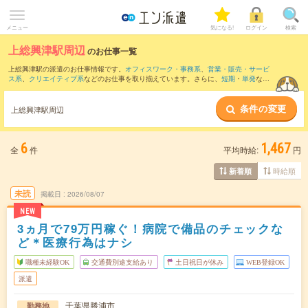
メニュー
気になる!
ログイン
検索
上総興津駅周辺
のお仕事一覧
上総興津駅の派遣のお仕事情報です。
オフィスワーク・事務系
、
営業・販売・サービ
ス系
、
クリエイティブ系
などのお仕事を取り揃えています。さらに、
短期
・
単発
など
の期間や、
職種未経験OK
などのこだわり条件で絞り込んでいただけます。
条件の変更
また、
勝浦駅
・
鵜原駅
・
行川アイランド駅
・
御宿駅
・
安房天津駅
など近隣駅のお仕事
上総興津駅周辺
もご確認いただけます。
6
1,467
全
件
平均時給:
円
時給順
新着順
未読
掲載日
2026/08/07
NEW
3ヵ月で79万円稼ぐ！病院で備品のチェックな
ど＊医療行為はナシ
職種未経験OK
交通費別途支給あり
土日祝日が休み
WEB登録OK
派遣
千葉県勝浦市
勤務地