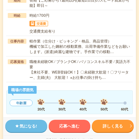
期間
能】即日～
時給1700円
時給
交通費
交通費支給有り
軽作業（仕分け・ピッキング・検品、商品管理）
仕事内容
機械で加工した鋼材の移動業務、出荷準備作業などをお願い
します。(派遣)綺麗な建物です。手作業での移動…
職種未経験OK / ブランクOK / パソコンスキル不要 / 英語力不
応募資格
要
【来社不要、WEB登録OK！】〇未経験大歓迎！〇フリータ
ー、主婦(夫) 大歓迎！ ※お仕事の掛け持ち…
職場の雰囲気
年齢層
20代
30代
40代
50代
60代
気になる!
応募へ進む
詳しく見る