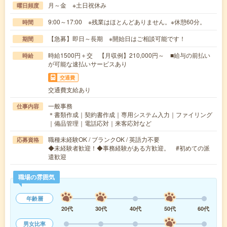
月～金 ※土日祝休み
曜日頻度
9:00～17:00 ※残業はほとんどありません。※休憩60分。
時間
【急募】即日～長期 ※開始日はご相談可能です！
期間
時給1500円＋交 【月収例】210,000円～ ■給与の前払い
時給
が可能な速払いサービスあり
交通費
交通費支給あり
一般事務
仕事内容
＊書類作成｜契約書作成｜専用システム入力｜ファイリング
｜備品管理｜電話応対｜来客応対など
職種未経験OK / ブランクOK / 英語力不要
応募資格
◆未経験者歓迎！◆事務経験がある方歓迎。 #初めての派
遣歓迎
職場の雰囲気
年齢層
20代
30代
40代
50代
60代
男女比率