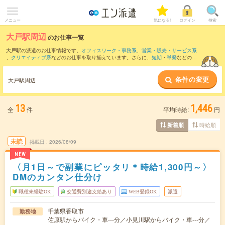
メニュー
気になる!
ログイン
検索
大戸駅周辺
のお仕事一覧
大戸駅の派遣のお仕事情報です。
オフィスワーク・事務系
、
営業・販売・サービス系
、
クリエイティブ系
などのお仕事を取り揃えています。さらに、
短期
・
単発
などの期
間や、
職種未経験OK
などのこだわり条件で絞り込んでいただけます。
条件の変更
また、
久住駅
・
滑河駅
・
下総神崎駅
・
潮来駅
・
佐原駅
など近隣駅のお仕事もご確認い
大戸駅周辺
ただけます。
13
1,446
全
件
平均時給:
円
時給順
新着順
未読
掲載日
2026/08/09
NEW
〈月1日～で副業にピッタリ＊時給1,300円～〉
DMのカンタン仕分け
職種未経験OK
交通費別途支給あり
WEB登録OK
派遣
千葉県香取市
勤務地
佐原駅からバイク・車---分／小見川駅からバイク・車---分／