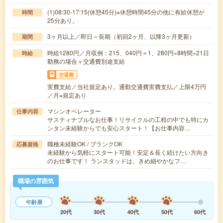
(1)08:30-17:15(休憩45分)※休憩時間45分の他に有給休憩が
時間
25分あり。
3ヶ月以上／即日～長期（初回2ヶ月、以降3ヶ月更新）
期間
時給1280円／月収例：215、040円＝1、280円×8時間×21日
時給
勤務の場合＋交通費別途支給
交通費
実費支給／当社規定あり。通勤交通費実費支払／上限4万円
／月※規定あり
マシンオペレーター
仕事内容
サスティナブルなお仕事！リサイクルの工程の中でも特にカ
ンタン未経験からでも安心スタート！【お仕事内容…
職種未経験OK / ブランクOK
応募資格
未経験から気軽にスタート可能！安定＆長く続けたい方向き
のお仕事です！ ランスタッドは、きめ細やかなフ…
職場の雰囲気
年齢層
20代
30代
40代
50代
60代