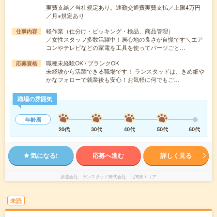
実費支給／当社規定あり。通勤交通費実費支払／上限4万円
／月※規定あり
軽作業（仕分け・ピッキング・検品、商品管理）
仕事内容
／女性スタッフ多数活躍中！居心地の良さが自慢です＼エア
コンやテレビなどの家電を工具を使ってパーツごと…
職種未経験OK / ブランクOK
応募資格
未経験から活躍できる職場です！ ランスタッドは、きめ細や
かなフォローで就業後も安心！お気軽に何でもご…
職場の雰囲気
年齢層
20代
30代
40代
50代
60代
気になる!
応募へ進む
詳しく見る
派遣会社
ランスタッド株式会社 北関東エリア
未読