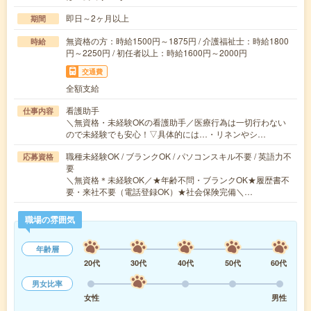
即日～2ヶ月以上
期間
無資格の方：時給1500円～1875円 / 介護福祉士：時給1800
時給
円～2250円 / 初任者以上：時給1600円～2000円
交通費
全額支給
看護助手
仕事内容
＼無資格・未経験OKの看護助手／医療行為は一切行わない
ので未経験でも安心！▽具体的には…・リネンやシ…
職種未経験OK / ブランクOK / パソコンスキル不要 / 英語力不
応募資格
要
＼無資格＊未経験OK／★年齢不問・ブランクOK★履歴書不
要・来社不要（電話登録OK）★社会保険完備＼…
職場の雰囲気
年齢層
20代
30代
40代
50代
60代
男女比率
女性
男性