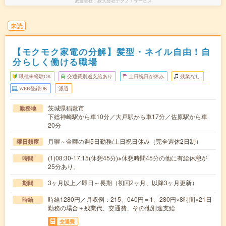
派遣会社
株式会社テクノ・サービス
未読
【モクモク家電の分解】髪型・ネイル自由！自
分らしく働ける職場
職種未経験OK
交通費別途支給あり
土日祝日が休み
残業なし
WEB登録OK
派遣
茨城県稲敷市
勤務地
下総神崎駅から車10分／大戸駅から車17分／佐原駅から車
20分
月曜～金曜の週5日勤務/土日祝日休み（完全週休2日制）
曜日頻度
(1)08:30-17:15(休憩45分)※休憩時間45分の他に有給休憩が
時間
25分あり。
3ヶ月以上／即日～長期（初回2ヶ月、以降3ヶ月更新）
期間
時給1280円／月収例：215、040円＝1、280円×8時間×21日
時給
勤務の場合＋残業代、交通費、その他別途支給
交通費