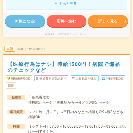
もっと見る
気になる!
応募へ進む
詳しく見る
派遣会社
株式会社ニッソーネット
未読
掲載日
2026/08/01
【医療行為はナシ】時給1500円！病院で備品
のチェックなど
職種未経験OK
交通費別途支給あり
土日祝日が休み
WEB登録OK
派遣
千葉県香取市
勤務地
佐原駅から---分／香取駅から---分／大戸駅から---分
シフト制（月～日） ※平日のみなどの相談もOK ※週3なども
曜日頻度
相談OK
【シフト例】07:00～16:0009:00～18:0017:00～09:00※ 上記
時間
は一例です！そ…