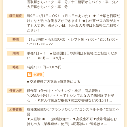
香取駅からバイク・車---分／十二橋駅からバイク・車---分／
大戸駅からバイク・車---分
週0日～/月1日～OK！ （月～日のあいだ） ★「土曜と日曜だ
曜日頻度
け」など色々な働き方ができます！ ★お仕事ゼロの週があっ
ても大丈夫。 働きたい日、お休みの希望はお気軽にご相談く
ださい！
【1日3時間～も相談OK!】＜シフト例＞9:00～12:0012:00～
時間
17:00 17:00～22…
単発1日～！ ★勤務開始日や期間はお気軽にご相談くださ
期間
い！ ＃8月～ ＃9月～
時給1,300円～1,875円
時給
交通費
■ 交通費規定内支給 ※派遣先による
軽作業（仕分け・ピッキング・検品、商品管理）
仕事内容
＼DMの仕分け／＜とってもシンプルなので未経験でも安
心！＞▼封入作業及び梱包▼雑誌や書籍などの仕分け…
職種未経験OK / ブランクOK / パソコンスキル不要 / 英語力不
応募資格
要
▼未経験OK！（副業歓迎☆）▼高校生不可▼携帯電話をお
持ちの方（業務連絡に使用）※応募後のご連絡はメ…