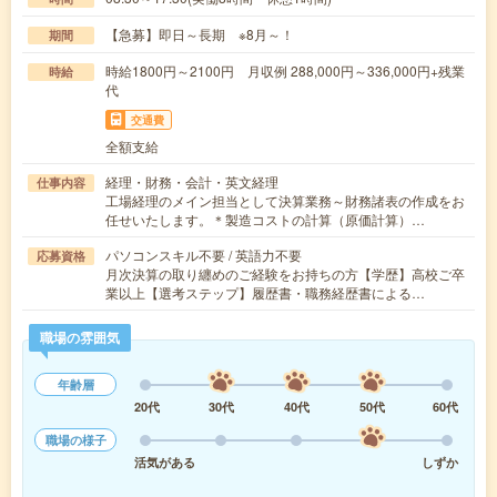
【急募】即日～長期 ※8月～！
期間
時給1800円～2100円 月収例 288,000円～336,000円+残業
時給
代
交通費
全額支給
経理・財務・会計・英文経理
仕事内容
工場経理のメイン担当として決算業務～財務諸表の作成をお
任せいたします。＊製造コストの計算（原価計算）…
パソコンスキル不要 / 英語力不要
応募資格
月次決算の取り纏めのご経験をお持ちの方【学歴】高校ご卒
業以上【選考ステップ】履歴書・職務経歴書による…
職場の雰囲気
年齢層
20代
30代
40代
50代
60代
職場の様子
活気がある
しずか