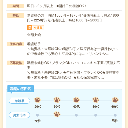
即日～2ヶ月以上 ■開始日の相談OK！
期間
無資格の方：時給1500円～1875円 / 介護福祉士：時給1800
時給
円～2250円 / 初任者以上：時給1600円～2000円
交通費
全額支給
看護助手
仕事内容
＼無資格・未経験OKの看護助手／医療行為は一切行わない
ので未経験でも安心！▽具体的には…・リネンやシ…
職種未経験OK / ブランクOK / パソコンスキル不要 / 英語力不
応募資格
要
＼無資格＊未経験OK／★年齢不問・ブランクOK★履歴書不
要・来社不要（電話登録OK）★社会保険完備＼…
職場の雰囲気
年齢層
20代
30代
40代
50代
60代
男女比率
女性
男性