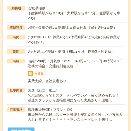
茨城県稲敷市
勤務地
下総神崎駅から車10分／大戸駅から車17分／佐原駅から車
20分
月曜～金曜の週5日勤務/土日祝日休み（完全週休2日制）
曜日頻度
(1)08:30-17:15(休憩45分)※休憩時間45分の他に有給休憩が
時間
25分あり。
3ヶ月以上／即日～長期（初回2ヶ月、以降3ヶ月更新）
期間
時給1280円／月収例：215、040円＝1、280円×8時間×21日
時給
勤務の場合＋交通費別途支給
交通費
実費支給／当社規定あり。
製造（組立・加工）
仕事内容
＼未経験からでもスタートしやすい／・長く勤められる！
派遣スタッフから直接雇用になった実績あり・環境…
職種未経験OK / ブランクOK
応募資格
未経験から気軽にスタート可能！安定＆長く続けたい方向き
のお仕事です！＊＊＊＊＊ランスタッドなら！来社…