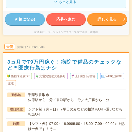
もっと見る
気になる!
応募へ進む
詳しく見る
派遣会社
パーソルテンプスタッフ株式会社 首都圏
未読
掲載日
2026/08/04
3ヵ月で79万円稼ぐ！病院で備品のチェックな
ど＊医療行為はナシ
職種未経験OK
交通費別途支給あり
土日祝日が休み
WEB登録OK
派遣
千葉県香取市
勤務地
佐原駅から---分／香取駅から---分／大戸駅から---分
シフト制（月～日） ※平日のみなどの相談もOK ※週3なども
曜日頻度
相談OK
【シフト例】07:00～16:0009:00～18:0017:00～09:00※ 上記
時間
は一例です！そ…