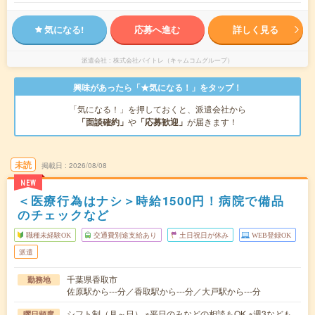
気になる!
応募へ進む
詳しく見る
派遣会社
株式会社バイトレ（キャムコムグループ）
興味があったら「★気になる！」をタップ！
「気になる！」を押しておくと、派遣会社から
「面談確約」
や
「応募歓迎」
が届きます！
未読
掲載日
2026/08/08
NEW
＜医療行為はナシ＞時給1500円！病院で備品
のチェックなど
職種未経験OK
交通費別途支給あり
土日祝日が休み
WEB登録OK
派遣
千葉県香取市
勤務地
佐原駅から---分／香取駅から---分／大戸駅から---分
シフト制（月～日） ※平日のみなどの相談もOK ※週3なども
曜日頻度