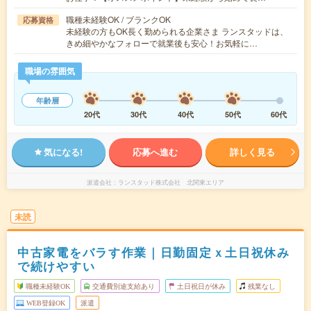
職種未経験OK / ブランクOK
応募資格
未経験の方もOK長く勤められる企業さま ランスタッドは、
きめ細やかなフォローで就業後も安心！お気軽に…
職場の雰囲気
年齢層
20代
30代
40代
50代
60代
気になる!
応募へ進む
詳しく見る
派遣会社
ランスタッド株式会社 北関東エリア
未読
中古家電をバラす作業｜日勤固定ｘ土日祝休み
で続けやすい
職種未経験OK
交通費別途支給あり
土日祝日が休み
残業なし
WEB登録OK
派遣