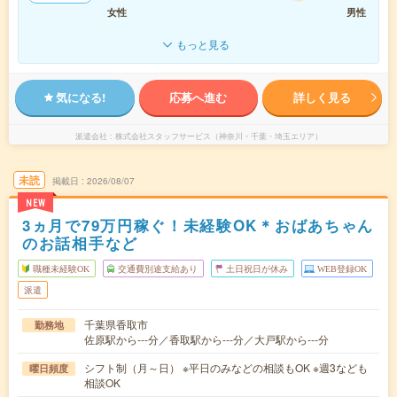
女性
男性
もっと見る
気になる!
応募へ進む
詳しく見る
派遣会社
株式会社スタッフサービス（神奈川・千葉・埼玉エリア）
未読
掲載日
2026/08/07
NEW
3ヵ月で79万円稼ぐ！未経験OK＊おばあちゃん
のお話相手など
職種未経験OK
交通費別途支給あり
土日祝日が休み
WEB登録OK
派遣
千葉県香取市
勤務地
佐原駅から---分／香取駅から---分／大戸駅から---分
シフト制（月～日） ※平日のみなどの相談もOK ※週3なども
曜日頻度
相談OK