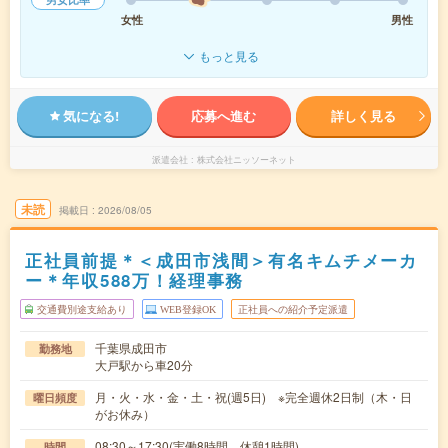
女性
男性
もっと見る
気になる!
応募へ進む
詳しく見る
派遣会社
株式会社ニッソーネット
未読
掲載日
2026/08/05
正社員前提＊＜成田市浅間＞有名キムチメーカ
ー＊年収588万！経理事務
交通費別途支給あり
WEB登録OK
正社員への紹介予定派遣
千葉県成田市
勤務地
大戸駅から車20分
月・火・水・金・土・祝(週5日) ※完全週休2日制（木・日
曜日頻度
がお休み）
08:30～17:30(実働8時間 休憩1時間)
時間