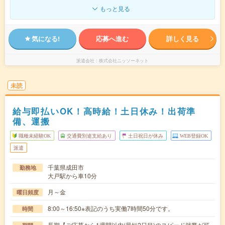
もっと見る
気になる!
応募へ進む
詳しく見る
派遣会社
株式会社ニッソーネット
未読
給与即払いOK！高時給！土日休み！出荷準
備、運搬
職種未経験OK
交通費別途支給あり
土日祝日が休み
WEB登録OK
派遣
千葉県成田市
勤務地
大戸駅から車10分
月～金
曜日頻度
8:00～16:50※表記のうち実働7時間50分です。
時間
長期【ご応募から1週間以内(最短2日目)のスピード就業が可