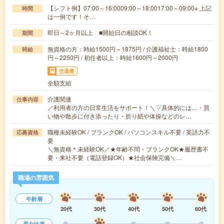
【シフト例】07:00～16:0009:00～18:0017:00～09:00※ 上記
時間
は一例です！そ…
即日～2ヶ月以上 ■開始日の相談OK！
期間
無資格の方：時給1500円～1875円 / 介護福祉士：時給1800
時給
円～2250円 / 初任者以上：時給1600円～2000円
交通費
全額支給
介護関連
仕事内容
／利用者の方の日常生活をサポート！＼▽具体的には…・買
い物や散歩に付き添ったり・折り紙や体操などのレ…
職種未経験OK / ブランクOK / パソコンスキル不要 / 英語力不
応募資格
要
＼無資格＊未経験OK／★年齢不問・ブランクOK★履歴書不
要・来社不要（電話登録OK）★社会保険完備＼…
職場の雰囲気
年齢層
20代
30代
40代
50代
60代
男女比率