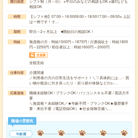
シフト制（月～日） ※平日のみなどの相談もOK ※週3なども
曜日頻度
相談OK
【シフト例】07:00～16:0009:00～18:0017:00～09:00※ 上記
時間
は一例です！そ…
即日～2ヶ月以上 ■開始日の相談OK！
期間
無資格の方：時給1500円～1875円 / 介護福祉士：時給1800
時給
円～2250円 / 初任者以上：時給1600円～2000円
交通費
全額支給
介護関連
仕事内容
／利用者の方の日常生活をサポート！＼▽具体的には…・買
い物や散歩に付き添ったり・折り紙や体操などのレ…
職種未経験OK / ブランクOK / パソコンスキル不要 / 英語力不
応募資格
要
＼無資格＊未経験OK／★年齢不問・ブランクOK★履歴書不
要・来社不要（電話登録OK）★社会保険完備＼…
職場の雰囲気
年齢層