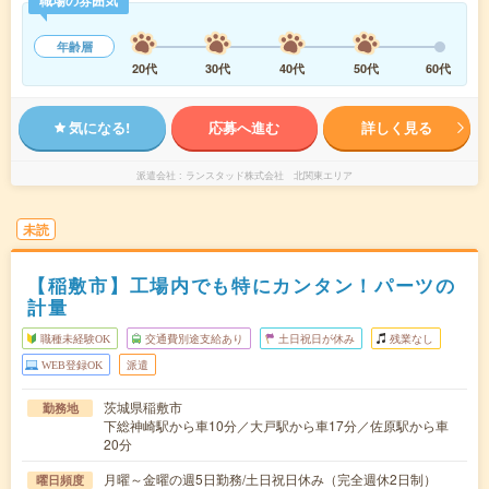
職場の雰囲気
年齢層
20代
30代
40代
50代
60代
気になる!
応募へ進む
詳しく見る
派遣会社
ランスタッド株式会社 北関東エリア
未読
【稲敷市】工場内でも特にカンタン！パーツの
計量
職種未経験OK
交通費別途支給あり
土日祝日が休み
残業なし
WEB登録OK
派遣
茨城県稲敷市
勤務地
下総神崎駅から車10分／大戸駅から車17分／佐原駅から車
20分
月曜～金曜の週5日勤務/土日祝日休み（完全週休2日制）
曜日頻度