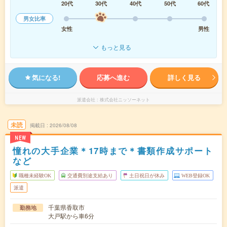
20代
30代
40代
50代
60代
男女比率
女性
男性
もっと見る
気になる!
応募へ進む
詳しく見る
派遣会社
株式会社ニッソーネット
未読
掲載日
2026/08/08
NEW
憧れの大手企業＊17時まで＊書類作成サポート
など
職種未経験OK
交通費別途支給あり
土日祝日が休み
WEB登録OK
派遣
千葉県香取市
勤務地
大戸駅から車6分