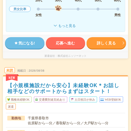
20代
30代
40代
50代
60代
男女比率
女性
男性
もっと見る
気になる!
応募へ進む
詳しく見る
派遣会社
株式会社ニッソーネット
未読
掲載日
2026/08/08
NEW
【小規模施設だから安心】未経験OK＊お話し
相手などのサポートからまずはスタート！
職種未経験OK
交通費別途支給あり
土日祝日が休み
WEB登録OK
派遣
千葉県香取市
勤務地
佐原駅から---分／香取駅から---分／大戸駅から---分