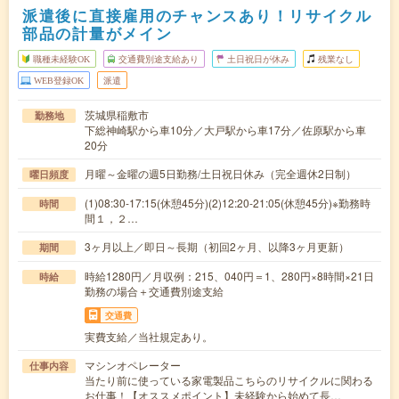
派遣後に直接雇用のチャンスあり！リサイクル
部品の計量がメイン
職種未経験OK
交通費別途支給あり
土日祝日が休み
残業なし
WEB登録OK
派遣
茨城県稲敷市
勤務地
下総神崎駅から車10分／大戸駅から車17分／佐原駅から車
20分
月曜～金曜の週5日勤務/土日祝日休み（完全週休2日制）
曜日頻度
(1)08:30-17:15(休憩45分)(2)12:20-21:05(休憩45分)※勤務時
時間
間１，２…
3ヶ月以上／即日～長期（初回2ヶ月、以降3ヶ月更新）
期間
時給1280円／月収例：215、040円＝1、280円×8時間×21日
時給
勤務の場合＋交通費別途支給
交通費
実費支給／当社規定あり。
マシンオペレーター
仕事内容
当たり前に使っている家電製品こちらのリサイクルに関わる
お仕事！【オススメポイント】未経験から始めて長…