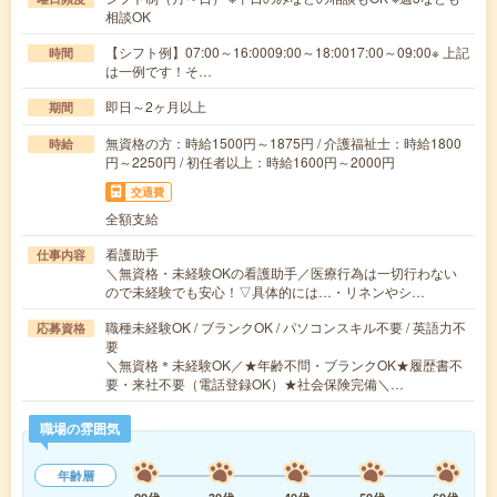
相談OK
【シフト例】07:00～16:0009:00～18:0017:00～09:00※ 上記
時間
は一例です！そ…
即日～2ヶ月以上
期間
無資格の方：時給1500円～1875円 / 介護福祉士：時給1800
時給
円～2250円 / 初任者以上：時給1600円～2000円
交通費
全額支給
看護助手
仕事内容
＼無資格・未経験OKの看護助手／医療行為は一切行わない
ので未経験でも安心！▽具体的には…・リネンやシ…
職種未経験OK / ブランクOK / パソコンスキル不要 / 英語力不
応募資格
要
＼無資格＊未経験OK／★年齢不問・ブランクOK★履歴書不
要・来社不要（電話登録OK）★社会保険完備＼…
職場の雰囲気
年齢層