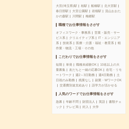
大宮(埼玉県)駅
柏駅
船橋駅
北大宮駅
春日部駅
大宮公園駅
岩槻駅
流山おおた
かの森駅
川間駅
梅郷駅
職種でお仕事情報をさがす
オフィスワーク・事務系
営業・販売・サー
ビス系
クリエイティブ系
IT・エンジニア
系
技術系
医療・介護・福祉・教育系
軽
作業・物流・工場・その他
こだわりでお仕事情報をさがす
短期
単発
職種未経験OK
10名以上の大
量募集
友だちと一緒の応募OK
在宅・リモ
ートワーク
週2～3日勤務
週4日勤務
土
日祝のみ勤務
残業なし
副業・WワークOK
交通費別途支給あり
語学力が活かせる
人気のワードでお仕事情報をさがす
急募
年齢不問
財団法人
英語
書類チェ
ック
テレビ局
封入
大学