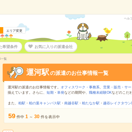
ヘル
エリア変更
た希望条件
お気に入りの派遣会社
事一覧
運河駅
の派遣のお仕事情報一覧
運河駅の派遣のお仕事情報です。
オフィスワーク・事務系
、
営業・販売・サー
揃えています。さらに、
短期
・
単発
などの期間や、
職種未経験OK
などのこだ
また、
柏駅
・
柏の葉キャンパス駅
・
南越谷駅
・
柏たなか駅
・
越谷レイクタウン
59
1
30
件中
～
件を表示中