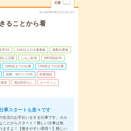
応募
No.MANPWK1001324-23
できることから看
新卒OK
10名以上の大量募集
複数名募集
0歳以上活躍
しゅふ歓迎
WEB登録OK
16時前までの仕事
17時前までの仕事
副業・WワークOK
医療福祉
派遣多
電話対応なし
ルーティン
お仕事スタートも楽々です
の生活のお手伝いをする仕事です。カル
なことからスタート！難しい仕事は無
れますよ！【働きやすい環境＊】難しい