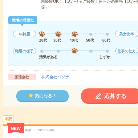
未経験OK！【活かせるご経験】何らかの事務【活かせるス
等）
職場の雰囲気
年齢層
男女比率
20代
30代
40代
50代
60代
職場の様子
仕事の仕方
活気がある
しずか
株式会社パソナ
派遣会社
応募する
気になる！
未読
NEW
掲載日
2026/08/06