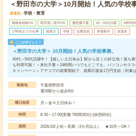
＜野田市の大学＞10月開始！人気の学校
学校・教育
派遣先
職種未経験OK
既卒第二新卒OK
履歴書不要
40～50代活躍
WEB登
17時前までの仕事
残業少
学校
交費支給
車通勤可
派遣多
ここがポイント！
＜野田市の大学＞ 10月開始！人気の学校事務。
40代～50代活躍中！【嬉しい土日休み】駅から近くの好立地！落ち
も利用可能！＜来社不要＞24時間いつでもどこでも、パソコンやス
キャンペーン＞アデコでの就業開始で、就業応援金1万円支給（対象
勤務地
千葉県野田市
運河駅から徒歩8分
曜日頻度
月～金※土日休み！
時間
8:30～17:00(実働:7時間30分) (休憩60分)
期間
2026/10/上旬～長期（3カ月以上） ★10月～OK！