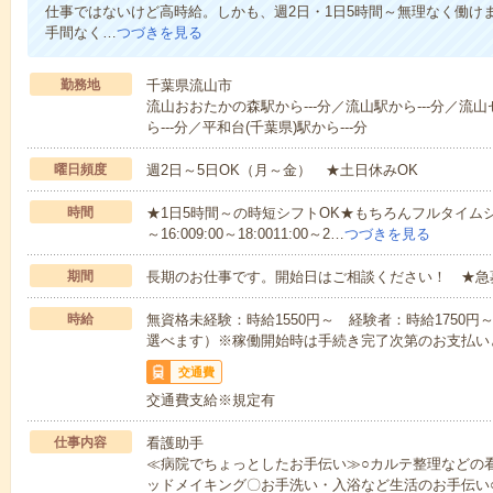
仕事ではないけど高時給。しかも、週2日・1日5時間～無理なく働け
手間なく…
つづきを見る
勤務地
千葉県流山市
流山おおたかの森駅から---分／流山駅から---分／流
ら---分／平和台(千葉県)駅から---分
曜日頻度
週2日～5日OK（月～金） ★土日休みOK
時間
★1日5時間～の時短シフトOK★もちろんフルタイムシ
～16:009:00～18:0011:00～2…
つづきを見る
期間
長期のお仕事です。開始日はご相談ください！ ★急
時給
無資格未経験：時給1550円～ 経験者：時給1750
選べます）※稼働開始時は手続き完了次第のお支払い
交通費
交通費支給※規定有
仕事内容
看護助手
≪病院でちょっとしたお手伝い≫○カルテ整理などの
ッドメイキング〇お手洗い・入浴など生活のお手伝い