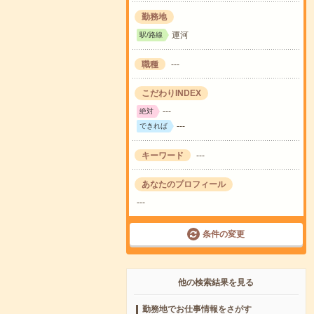
勤務地
運河
駅/路線
職種
---
こだわりINDEX
---
絶対
---
できれば
キーワード
---
あなたのプロフィール
---
条件の変更
他の検索結果を見る
勤務地でお仕事情報をさがす