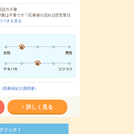
 英語力不要
歴書は不要です▽応募後の流れ1)翌営業日
つづきを見る
女性
男性
テキパキ
コツコツ
（医療福祉介護関連）
詳しく見る
クリック！