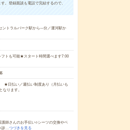
ます。登録面談も電話で完結するので、
山セントラルパーク駅から---分／運河駅か
フトも可能★スタート時間選べます7:00
募
円～ ★日払い／週払い制度あり（月払いも
となります。
看護師さんのお手伝い○シーツの交換やベ
○診…
つづきを見る