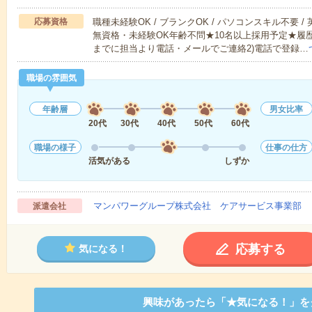
応募資格
職種未経験OK / ブランクOK / パソコンスキル不要 /
無資格・未経験OK年齢不問★10名以上採用予定★履
までに担当より電話・メールでご連絡2)電話で登録…
職場の雰囲気
年齢層
男女比率
20代
30代
40代
50代
60代
職場の様子
仕事の仕方
活気がある
しずか
マンパワーグループ株式会社 ケアサービス事業部 
派遣会社
応募する
気になる！
興味があったら「★気になる！」を