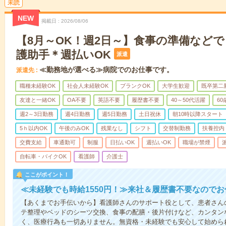
未読
NEW
掲載日
2026/08/06
【8月～OK！週2日～】食事の準備など
護助手＊週払いOK
派遣
≪勤務地が選べる≫病院でのお仕事です。
派遣先
職種未経験OK
社会人未経験OK
ブランクOK
大学生歓迎
既卒第二
友達と一緒OK
OA不要
英語不要
履歴書不要
40～50代活躍
6
週2～3日勤務
週4日勤務
週5日勤務
土日祝休
朝10時以降スタート
5ｈ以内OK
午後のみOK
残業なし
シフト
交替制勤務
扶養控内
交費支給
車通勤可
制服
日払いOK
週払いOK
職場が禁煙
自転車・バイクOK
看護師
介護士
ここがポイント！
≪未経験でも時給1550円！≫来社＆履歴書不要なので
【あくまでお手伝いから】看護師さんのサポート役として、患者さん
テ整理やベッドのシーツ交換、食事の配膳・後片付けなど、カンタン
く、医療行為も一切ありません。無資格・未経験でも安心して始めら