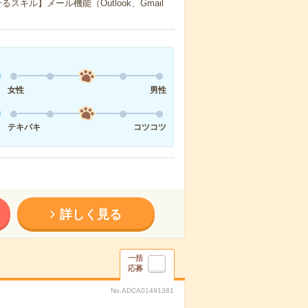
キル】メール機能（Outlook、Gmail
女性
男性
テキパキ
コツコツ
詳しく見る
一括
応募
No.ADCA01491381