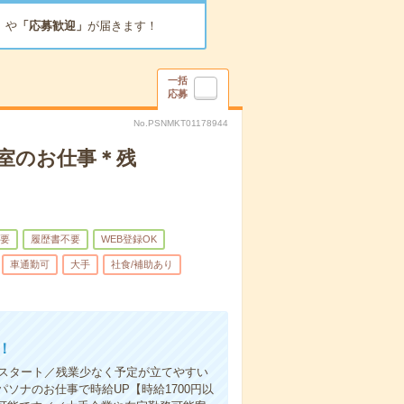
」
や
「応募歓迎」
が届きます！
一括
応募
No.PSNMKT01178944
室のお仕事＊残
要
履歴書不要
WEB登録OK
車通勤可
大手
社食/補助あり
！
月スタート／残業少なく予定が立てやすい
ソナのお仕事で時給UP【時給1700円以