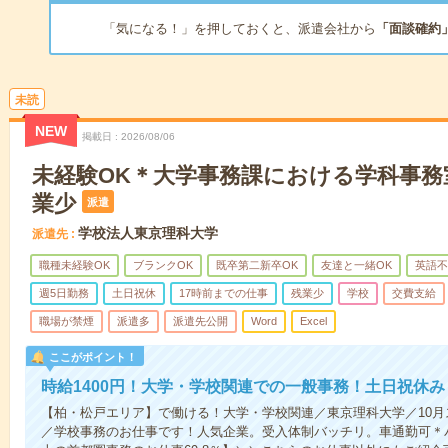
「気になる！」を押しておくと、派遣会社から
「面談確約
未読
NEW
掲載日
2026/08/06
未経験OK＊大学事務課における学科事務
業少
派遣
学校法人東京理科大学
派遣先
職種未経験OK
ブランクOK
既卒第二新卒OK
友達と一緒OK
英語不
週5日勤務
土日祝休
17時前までの仕事
残業少
学校
交費支給
職場が禁煙
派遣多
派遣先公開
Word
Excel
ここがポイント！
時給1400円！大学・学校関連での一般事務！土日祝休み
【柏・松戸エリア】で働ける！大学・学校関連／東京理科大学／10
／学校事務のお仕事です！人気企業。受入体制バッチリ。車通勤可＊パ