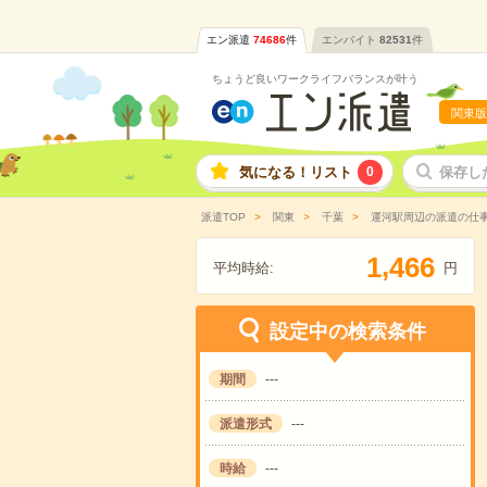
エン派遣
74686
件
エンバイト
82531
件
ちょうど良いワークライフバランスが叶う
関東版
気になる！リスト
0
保存し
派遣TOP
関東
千葉
運河駅周辺の派遣の仕
,
1
4
6
6
平均時給:
円
設定中の検索条件
期間
---
派遣形式
---
時給
---