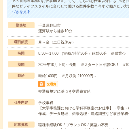
上の首都圏事務のお仕事69.8％】＼＼こちらのお仕事以外にもご紹
件などライフスタイルに合わせて働ける案件多数＊今すぐ働きたい方
づきを見る
勤務地
千葉県野田市
運河駅から徒歩10分
曜日頻度
月～金（土日祝休み）
時間
8:30～17:00 （実働7時間30分）休憩60分 ※残業少
期間
2026年10月上旬～長期 ※スタート日相談OK！ #1
時給
時給1400円 ※月収例 210000円～
交通費
交通費規定に基づき交通費支給
仕事内容
学校事務
【大学事務課における学科事務室のお仕事】・学生・
作成、データ処理、伝票処理・連絡調整など事務業務
応募資格
職種未経験OK / ブランクOK / 英語力不要