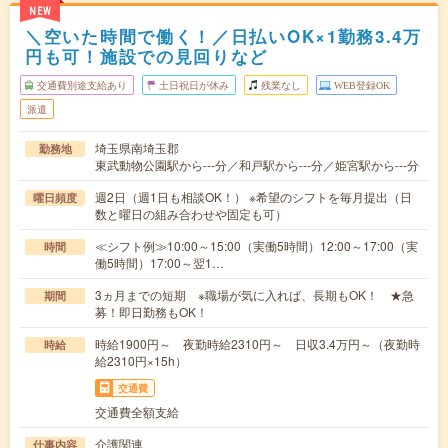
NEW
＼空いた時間で働く！／日払いOK×1勤務3.4万
円も可！施設での見回りなど
交通費別途支給あり
土日祝日が休み
残業なし
WEB登録OK
派遣
埼玉県南埼玉郡
勤務地
東武動物公園駅から---分／和戸駅から---分／姫宮駅から---分
週2日（週1日も相談OK！） ※希望のシフトを毎月提出（日
曜日頻度
数と曜日の組み合わせや固定も可）
≪シフト例≫10:00～15:00（実働5時間）12:00～17:00（実
時間
働5時間）17:00～翌1…
3ヵ月までの短期 ※職場が気に入れば、長期もOK！ ★急
期間
募！即日勤務もOK！
時給1900円～ 夜勤時給2310円～ 日収3.4万円～（夜勤時
時給
給2310円×15h）
交通費
交通費全額支給
介護関連
仕事内容