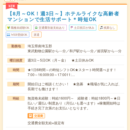
NEW
【8月～OK！週3日～】ホテルライクな高齢者
マンションで生活サポート＊時短OK
職種未経験OK
交通費別途支給あり
土日祝日が休み
残業なし
WEB登録OK
派遣
埼玉県南埼玉郡
勤務地
東武動物公園駅から---分／和戸駅から---分／姫宮駅から---分
週3日～5日OK（月～金） ★土日休みOK
曜日頻度
★1日6時間～の時短シフトOK★スタート時間選べます！
時間
7:00～16:009:00～17:0011:…
開始日はご相談ください！ ★急募 ★職場が気に入れば、
期間
長期でも働けます！
無資格未経験：時給1600円～ 経験者：時給1800円～★日
時給
払い／週払い制度あり（月払いも選べます）※稼働開始時は
手続き完了次第のお支払いとなります。
交通費
交通費全額支給※規定有