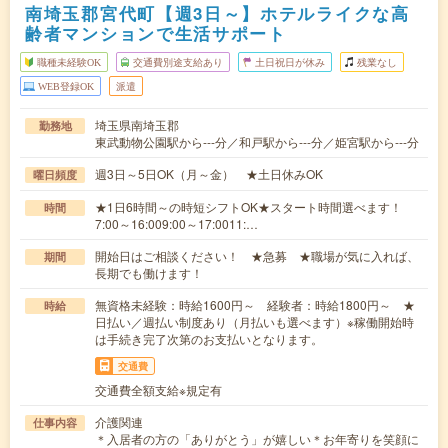
南埼玉郡宮代町【週3日～】ホテルライクな高
齢者マンションで生活サポート
職種未経験OK
交通費別途支給あり
土日祝日が休み
残業なし
WEB登録OK
派遣
埼玉県南埼玉郡
勤務地
東武動物公園駅から---分／和戸駅から---分／姫宮駅から---分
週3日～5日OK（月～金） ★土日休みOK
曜日頻度
★1日6時間～の時短シフトOK★スタート時間選べます！
時間
7:00～16:009:00～17:0011:…
開始日はご相談ください！ ★急募 ★職場が気に入れば、
期間
長期でも働けます！
無資格未経験：時給1600円～ 経験者：時給1800円～ ★
時給
日払い／週払い制度あり（月払いも選べます）※稼働開始時
は手続き完了次第のお支払いとなります。
交通費
交通費全額支給※規定有
介護関連
仕事内容
＊入居者の方の「ありがとう」が嬉しい＊お年寄りを笑顔に