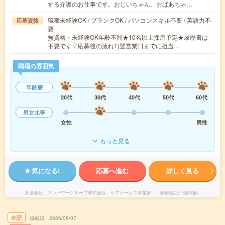
する介護のお仕事です。おじいちゃん、おばあちゃ…
職種未経験OK / ブランクOK / パソコンスキル不要 / 英語力不
応募資格
要
無資格・未経験OK年齢不問★10名以上採用予定★履歴書は
不要です▽応募後の流れ1)翌営業日までに担当…
職場の雰囲気
年齢層
20代
30代
40代
50代
60代
男女比率
女性
男性
もっと見る
気になる!
応募へ進む
詳しく見る
派遣会社
マンパワーグループ株式会社 ケアサービス事業部 （医療福祉介護関連）
未読
掲載日
2026/08/07