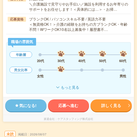
＼介護施設で見守りやお手伝い／施設を利用するお年寄りの
サポートをお任せします！＜具体的には…＞・お掃…
ブランクOK / パソコンスキル不要 / 英語力不要
応募資格
＜無資格OK！＞介護の経験をお持ちの方ブランクOK・年齢
不問！WワークOK10名以上募集中！履歴書不…
職場の雰囲気
年齢層
20代
30代
40代
50代
60代
男女比率
女性
男性
もっと見る
気になる!
応募へ進む
詳しく見る
派遣会社
ケアスタッフィング株式会社
未読
掲載日
2026/08/07