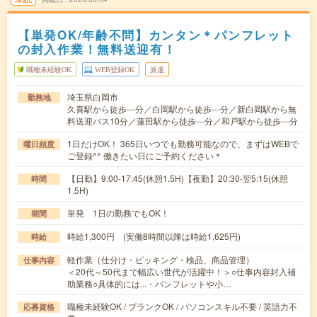
【単発OK/年齢不問】カンタン＊パンフレット
の封入作業！無料送迎有！
職種未経験OK
WEB登録OK
派遣
埼玉県白岡市
勤務地
久喜駅から徒歩---分／白岡駅から徒歩---分／新白岡駅から無
料送迎バス10分／蓮田駅から徒歩---分／和戸駅から徒歩---分
1日だけOK！ 365日いつでも勤務可能なので、まずはWEBで
曜日頻度
ご登録^^ 働きたい日にご予約ください＊
【日勤】9:00-17:45(休憩1.5H)【夜勤】20:30-翌5:15(休憩
時間
1.5H)
単発 1日の勤務でもOK！
期間
時給1,300円 (実働8時間以降は時給1,625円)
時給
軽作業（仕分け・ピッキング・検品、商品管理）
仕事内容
＜20代～50代まで幅広い世代が活躍中！＞○仕事内容封入補
助業務○具体的には...・パンフレットや小…
職種未経験OK / ブランクOK / パソコンスキル不要 / 英語力不
応募資格