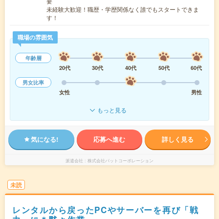
要
未経験大歓迎！職歴・学歴関係なく誰でもスタートできま
す！
職場の雰囲気
年齢層
20代
30代
40代
50代
60代
男女比率
女性
男性
もっと見る
気になる!
応募へ進む
詳しく見る
派遣会社
株式会社パットコーポレーション
未読
レンタルから戻ったPCやサーバーを再び「戦