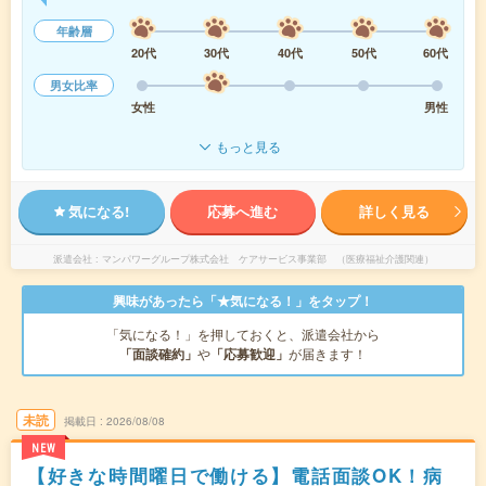
年齢層
20代
30代
40代
50代
60代
男女比率
女性
男性
もっと見る
気になる!
応募へ進む
詳しく見る
派遣会社
マンパワーグループ株式会社 ケアサービス事業部 （医療福祉介護関連）
興味があったら「★気になる！」をタップ！
「気になる！」を押しておくと、派遣会社から
「面談確約」
や
「応募歓迎」
が届きます！
未読
掲載日
2026/08/08
NEW
【好きな時間曜日で働ける】電話面談OK！病