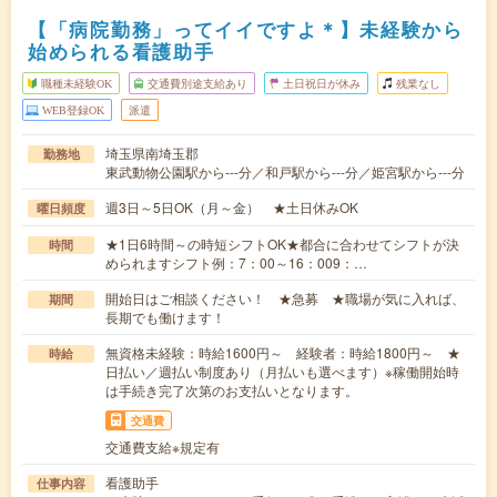
【「病院勤務」ってイイですよ＊】未経験から
始められる看護助手
職種未経験OK
交通費別途支給あり
土日祝日が休み
残業なし
WEB登録OK
派遣
埼玉県南埼玉郡
勤務地
東武動物公園駅から---分／和戸駅から---分／姫宮駅から---分
週3日～5日OK（月～金） ★土日休みOK
曜日頻度
★1日6時間～の時短シフトOK★都合に合わせてシフトが決
時間
められますシフト例：7：00～16：009：…
開始日はご相談ください！ ★急募 ★職場が気に入れば、
期間
長期でも働けます！
無資格未経験：時給1600円～ 経験者：時給1800円～ ★
時給
日払い／週払い制度あり（月払いも選べます）※稼働開始時
は手続き完了次第のお支払いとなります。
交通費
交通費支給※規定有
看護助手
仕事内容