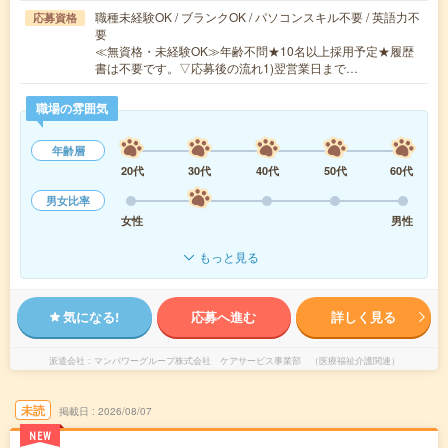
職種未経験OK / ブランクOK / パソコンスキル不要 / 英語力不
応募資格
要
≪無資格・未経験OK≫年齢不問★10名以上採用予定★履歴
書は不要です。▽応募後の流れ1)翌営業日まで…
職場の雰囲気
年齢層
20代
30代
40代
50代
60代
男女比率
女性
男性
もっと見る
気になる!
応募へ進む
詳しく見る
派遣会社
マンパワーグループ株式会社 ケアサービス事業部 （医療福祉介護関連）
未読
掲載日
2026/08/07
NEW