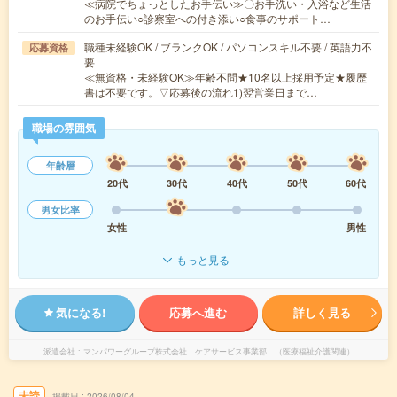
≪病院でちょっとしたお手伝い≫〇お手洗い・入浴など生活
のお手伝い○診察室への付き添い○食事のサポート…
職種未経験OK / ブランクOK / パソコンスキル不要 / 英語力不
応募資格
要
≪無資格・未経験OK≫年齢不問★10名以上採用予定★履歴
書は不要です。▽応募後の流れ1)翌営業日まで…
職場の雰囲気
年齢層
20代
30代
40代
50代
60代
男女比率
女性
男性
もっと見る
気になる!
応募へ進む
詳しく見る
派遣会社
マンパワーグループ株式会社 ケアサービス事業部 （医療福祉介護関連）
未読
掲載日
2026/08/04