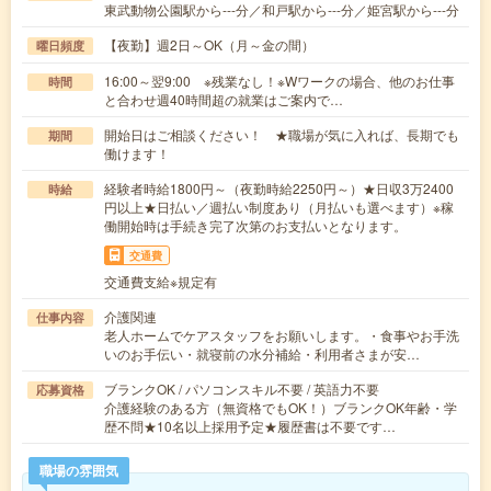
東武動物公園駅から---分／和戸駅から---分／姫宮駅から---分
【夜勤】週2日～OK（月～金の間）
曜日頻度
16:00～翌9:00 ※残業なし！※Wワークの場合、他のお仕事
時間
と合わせ週40時間超の就業はご案内で…
開始日はご相談ください！ ★職場が気に入れば、長期でも
期間
働けます！
経験者時給1800円～（夜勤時給2250円～）★日収3万2400
時給
円以上★日払い／週払い制度あり（月払いも選べます）※稼
働開始時は手続き完了次第のお支払いとなります。
交通費
交通費支給※規定有
介護関連
仕事内容
老人ホームでケアスタッフをお願いします。・食事やお手洗
いのお手伝い・就寝前の水分補給・利用者さまが安…
ブランクOK / パソコンスキル不要 / 英語力不要
応募資格
介護経験のある方（無資格でもOK！）ブランクOK年齢・学
歴不問★10名以上採用予定★履歴書は不要です…
職場の雰囲気