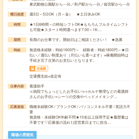
東武動物公園駅から---分／和戸駅から---分／姫宮駅から---分
週3日～5日OK（月～金） ★土日休みOK
曜日頻度
★1日6時間～の時短シフトOK★もちろんフルタイムシフト
時間
も可能★スタート時間選べます7:00～16:…
長期のお仕事です。開始日はご相談ください！ ★急募
期間
無資格未経験：時給1600円～ 経験者：時給1800円～★日
時給
払い／週払い制度あり（月払いも選べます）※稼働開始時は
手続き完了次第のお支払いとなります。
交通費
交通費支給※規定有
看護助手
仕事内容
≪病院でちょっとしたお手伝い≫○カルテ整理などの看護師
さんのお手伝い○シーツの交換やベッドメイキング…
職種未経験OK / ブランクOK / パソコンスキル不要 / 英語力不
応募資格
要
無資格・未経験OK年齢不問★10名以上採用予定★履歴書は
不要です▽応募後の流れ1)翌営業日までに担当…
職場の雰囲気