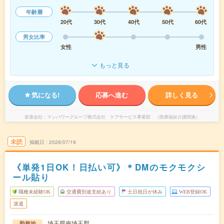
年齢層
20代
30代
40代
50代
60代
男女比率
女性
男性
もっと見る
気になる!
応募へ進む
詳しく見る
派遣会社
マンパワーグループ株式会社 ケアサービス事業部 （医療福祉介護関連）
未読
掲載日
2026/07/19
《単発1日OK！日払い可》＊DMのモクモクシ
ール貼り
職種未経験OK
交通費別途支給あり
土日祝日が休み
WEB登録OK
派遣
埼玉県南埼玉郡
勤務地