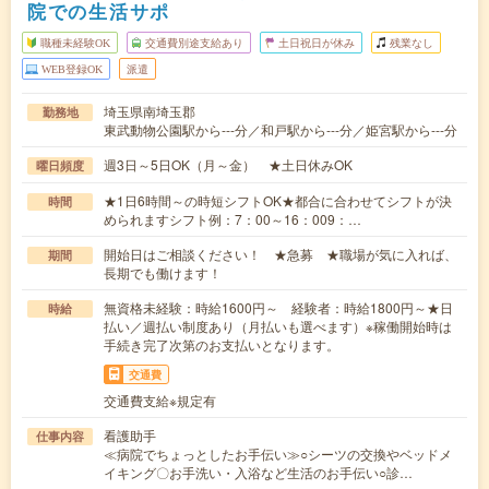
院での生活サポ
職種未経験OK
交通費別途支給あり
土日祝日が休み
残業なし
WEB登録OK
派遣
埼玉県南埼玉郡
勤務地
東武動物公園駅から---分／和戸駅から---分／姫宮駅から---分
週3日～5日OK（月～金） ★土日休みOK
曜日頻度
★1日6時間～の時短シフトOK★都合に合わせてシフトが決
時間
められますシフト例：7：00～16：009：…
開始日はご相談ください！ ★急募 ★職場が気に入れば、
期間
長期でも働けます！
無資格未経験：時給1600円～ 経験者：時給1800円～★日
時給
払い／週払い制度あり（月払いも選べます）※稼働開始時は
手続き完了次第のお支払いとなります。
交通費
交通費支給※規定有
看護助手
仕事内容
≪病院でちょっとしたお手伝い≫○シーツの交換やベッドメ
イキング〇お手洗い・入浴など生活のお手伝い○診…