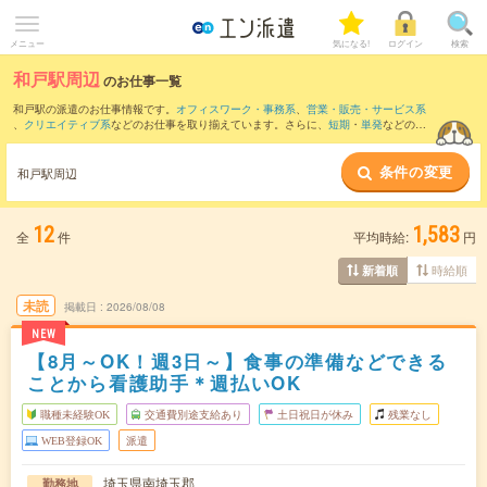
メニュー
気になる!
ログイン
検索
和戸駅周辺
のお仕事一覧
和戸駅の派遣のお仕事情報です。
オフィスワーク・事務系
、
営業・販売・サービス系
、
クリエイティブ系
などのお仕事を取り揃えています。さらに、
短期
・
単発
などの期
間や、
職種未経験OK
などのこだわり条件で絞り込んでいただけます。
条件の変更
また、
久喜駅
・
栗橋駅
・
上尾駅
・
春日部駅
・
南桜井駅
など近隣駅のお仕事もご確認い
和戸駅周辺
ただけます。
12
1,583
全
件
平均時給:
円
時給順
新着順
未読
掲載日
2026/08/08
NEW
【8月～OK！週3日～】食事の準備などできる
ことから看護助手＊週払いOK
職種未経験OK
交通費別途支給あり
土日祝日が休み
残業なし
WEB登録OK
派遣
埼玉県南埼玉郡
勤務地