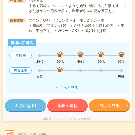
介護関連
仕事内容
まるで高級マンションのような施設で働けるお仕事です！で
きたばかりの施設が多く、利用者さんの要介護度も…
ブランクOK / パソコンスキル不要 / 英語力不要
応募資格
＜無資格・ブランクOK！＞介護の経験をお持ちの方！・年
齢、学歴不問！・WワークOK！・10名以上採用…
職場の雰囲気
年齢層
20代
30代
40代
50代
60代
男女比率
女性
男性
もっと見る
気になる!
応募へ進む
詳しく見る
派遣会社
ケアスタッフィング株式会社
未読
掲載日
2026/08/06