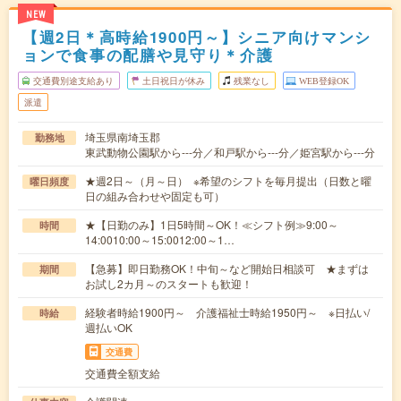
NEW
【週2日＊高時給1900円～】シニア向けマンシ
ョンで食事の配膳や見守り＊介護
交通費別途支給あり
土日祝日が休み
残業なし
WEB登録OK
派遣
埼玉県南埼玉郡
勤務地
東武動物公園駅から---分／和戸駅から---分／姫宮駅から---分
★週2日～（月～日） ※希望のシフトを毎月提出（日数と曜
曜日頻度
日の組み合わせや固定も可）
★【日勤のみ】1日5時間～OK！≪シフト例≫9:00～
時間
14:0010:00～15:0012:00～1…
【急募】即日勤務OK！中旬～など開始日相談可 ★まずは
期間
お試し2カ月～のスタートも歓迎！
経験者時給1900円～ 介護福祉士時給1950円～ ※日払い/
時給
週払いOK
交通費
交通費全額支給