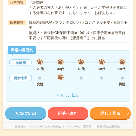
介護関連
仕事内容
＊入居者の方の「ありがとう」が嬉しい＊お年寄りを笑顔に
する介護のお仕事です。おじいちゃん、おばあちゃ…
職種未経験OK / ブランクOK / パソコンスキル不要 / 英語力不
応募資格
要
無資格・未経験OK年齢不問★10名以上採用予定★履歴書は
不要です▽応募後の流れ1)翌営業日までに担当…
職場の雰囲気
年齢層
20代
30代
40代
50代
60代
男女比率
女性
男性
もっと見る
気になる!
応募へ進む
詳しく見る
派遣会社
マンパワーグループ株式会社 ケアサービス事業部 （医療福祉介護関連）