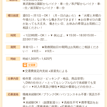
東武動物公園駅からバイク・車---分／和戸駅からバイク・車-
--分／姫宮駅からバイク・車---分
週0日～/月1日～OK！ （月～日のあいだ） ★「火曜と木曜の
曜日頻度
午後だけ」など色々な働き方ができます！ ★お仕事ゼロの週
があっても大丈夫。 働きたい日、お休みの希望はお気軽にご
相談ください！
＜1日3時間～OK！＞▼ 例えば… ▼15:00～18:0015:00～
時間
22:0017:00～22:…
単発1日～！ ★勤務開始日や期間はお気軽にご相談くださ
期間
い！ ＃8月～ ＃9月～
時給1,300円～1,625円
時給
交通費
■ 交通費規定内支給 ※派遣先による
軽作業（仕分け・ピッキング・検品、商品管理）
仕事内容
＼DMの仕分け／＜とってもシンプルなので未経験でも安
心！＞▼封入作業及び梱包▼雑誌や書籍などの仕分け…
職種未経験OK / ブランクOK / パソコンスキル不要 / 英語力不
応募資格
要
▼未経験OK！（副業歓迎☆）▼高校生不可▼携帯電話をお
持ちの方（業務連絡に使用）※応募後のご連絡はメ…