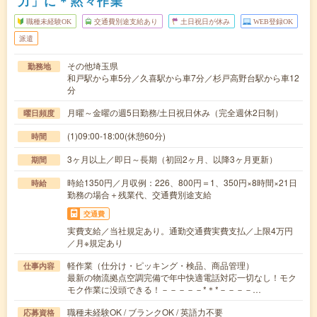
力」に＊黙々作業
職種未経験OK
交通費別途支給あり
土日祝日が休み
WEB登録OK
派遣
その他埼玉県
勤務地
和戸駅から車5分／久喜駅から車7分／杉戸高野台駅から車12
分
月曜～金曜の週5日勤務/土日祝日休み（完全週休2日制）
曜日頻度
(1)09:00-18:00(休憩60分)
時間
3ヶ月以上／即日～長期（初回2ヶ月、以降3ヶ月更新）
期間
時給1350円／月収例：226、800円＝1、350円×8時間×21日
時給
勤務の場合＋残業代、交通費別途支給
交通費
実費支給／当社規定あり。通勤交通費実費支払／上限4万円
／月※規定あり
軽作業（仕分け・ピッキング・検品、商品管理）
仕事内容
最新の物流拠点空調完備で年中快適電話対応一切なし！モク
モク作業に没頭できる！－－－－－*＊*－－－－…
職種未経験OK / ブランクOK / 英語力不要
応募資格