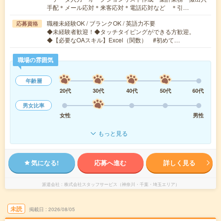
手配＊メール応対＊来客応対＊電話応対など ＊引…
職種未経験OK / ブランクOK / 英語力不要
応募資格
◆未経験者歓迎！◆タッチタイピングができる方歓迎。
◆【必要なOAスキル】Excel（関数） #初めて…
職場の雰囲気
年齢層
20代
30代
40代
50代
60代
男女比率
女性
男性
もっと見る
気になる!
応募へ進む
詳しく見る
派遣会社
株式会社スタッフサービス（神奈川・千葉・埼玉エリア）
未読
掲載日
2026/08/05