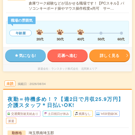
倉庫ワーク経験などが活かせる職場です！【PCスキル】パ
ソコンキーボード操やマウス操作程度※尚可 サー…
職場の雰囲気
年齢層
20代
30代
40代
50代
60代
気になる!
応募へ進む
詳しく見る
派遣会社
ランスタッド株式会社 北関東エリア
未読
掲載日
2026/08/04
夜勤＝待機多め！？【週2日で月収25.9万円】
介護スタッフ＊日払いOK!
交通費別途支給あり
土日祝日が休み
残業なし
WEB登録OK
派遣
埼玉県南埼玉郡
勤務地