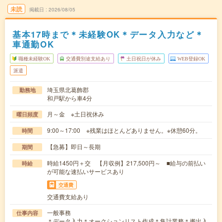
未読
掲載日
2026/08/05
基本17時まで＊未経験OK＊データ入力など＊
車通勤OK
職種未経験OK
交通費別途支給あり
土日祝日が休み
WEB登録OK
派遣
埼玉県北葛飾郡
勤務地
和戸駅から車4分
月～金 ※土日祝休み
曜日頻度
9:00～17:00 ※残業はほとんどありません。※休憩60分。
時間
【急募】即日～長期
期間
時給1450円＋交 【月収例】217,500円～ ■給与の前払い
時給
が可能な速払いサービスあり
交通費
交通費支給あり
一般事務
仕事内容
＊データ入力＊オークションリスト作成＊集計業務＊搬出入