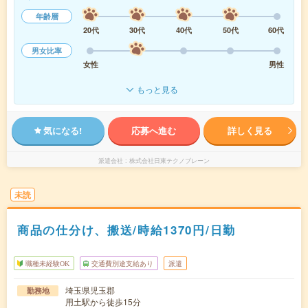
年齢層
20代
30代
40代
50代
60代
男女比率
女性
男性
もっと見る
気になる!
応募へ進む
詳しく見る
派遣会社
株式会社日東テクノブレーン
未読
商品の仕分け、搬送/時給1370円/日勤
職種未経験OK
交通費別途支給あり
派遣
埼玉県児玉郡
勤務地
用土駅から徒歩15分