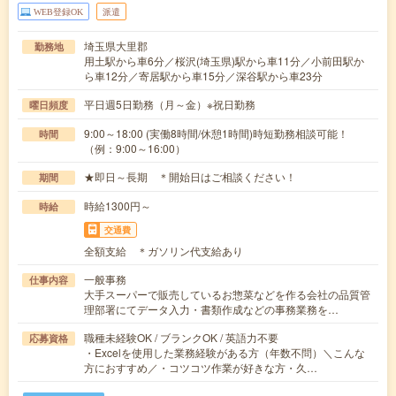
WEB登録OK
派遣
埼玉県大里郡
勤務地
用土駅から車6分／桜沢(埼玉県)駅から車11分／小前田駅か
ら車12分／寄居駅から車15分／深谷駅から車23分
平日週5日勤務（月～金）※祝日勤務
曜日頻度
9:00～18:00 (実働8時間/休憩1時間)時短勤務相談可能！
時間
（例：9:00～16:00）
★即日～長期 ＊開始日はご相談ください！
期間
時給1300円～
時給
交通費
全額支給 ＊ガソリン代支給あり
一般事務
仕事内容
大手スーパーで販売しているお惣菜などを作る会社の品質管
理部署にてデータ入力・書類作成などの事務業務を…
職種未経験OK / ブランクOK / 英語力不要
応募資格
・Excelを使用した業務経験がある方（年数不問）＼こんな
方におすすめ／・コツコツ作業が好きな方・久…