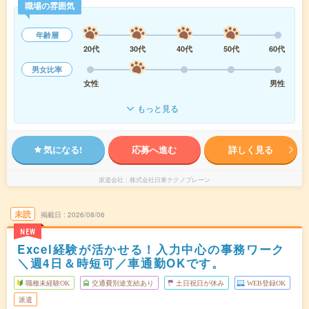
職場の雰囲気
年齢層
20代
30代
40代
50代
60代
男女比率
女性
男性
もっと見る
気になる!
応募へ進む
詳しく見る
派遣会社
株式会社日東テクノブレーン
未読
掲載日
2026/08/06
NEW
Excel経験が活かせる！入力中心の事務ワーク
＼週4日＆時短可／車通勤OKです。
職種未経験OK
交通費別途支給あり
土日祝日が休み
WEB登録OK
派遣