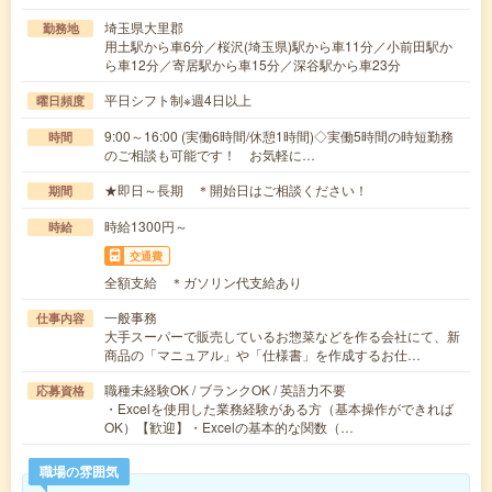
埼玉県大里郡
勤務地
用土駅から車6分／桜沢(埼玉県)駅から車11分／小前田駅か
ら車12分／寄居駅から車15分／深谷駅から車23分
平日シフト制※週4日以上
曜日頻度
9:00～16:00 (実働6時間/休憩1時間)◇実働5時間の時短勤務
時間
のご相談も可能です！ お気軽に…
★即日～長期 ＊開始日はご相談ください！
期間
時給1300円～
時給
交通費
全額支給 ＊ガソリン代支給あり
一般事務
仕事内容
大手スーパーで販売しているお惣菜などを作る会社にて、新
商品の「マニュアル」や「仕様書」を作成するお仕…
職種未経験OK / ブランクOK / 英語力不要
応募資格
・Excelを使用した業務経験がある方（基本操作ができれば
OK）【歓迎】・Excelの基本的な関数（…
職場の雰囲気