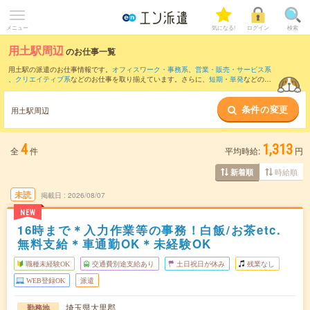
メニュー
気になる!
ログイン
検索
用土駅周辺
のお仕事一覧
用土駅の派遣のお仕事情報です。
オフィスワーク・事務系
、
営業・販売・サービス系
、
クリエイティブ系
などのお仕事を取り揃えています。さらに、
短期
・
単発
などの期
間や、
職種未経験OK
などのこだわり条件で絞り込んでいただけます。
条件の変更
また、
籠原駅
・
本庄駅
・
児玉駅
・
深谷駅
・
武川駅
など近隣駅のお仕事もご確認いただ
用土駅周辺
けます。
4
1,313
全
件
平均時給:
円
時給順
新着順
未読
掲載日
2026/08/07
NEW
16時まで＊入力作業等の事務！白飯/お茶etc.
無料支給＊車通勤OK＊未経験OK
職種未経験OK
交通費別途支給あり
土日祝日が休み
残業なし
WEB登録OK
派遣
埼玉県大里郡
勤務地