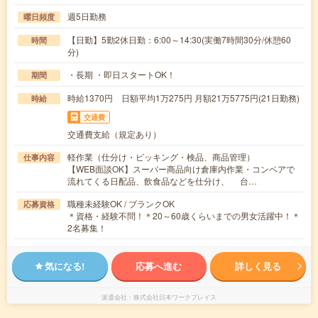
週5日勤務
曜日頻度
【日勤】5勤2休日勤：6:00～14:30(実働7時間30分/休憩60
時間
分)
・長期 ・即日スタートOK！
期間
時給1370円 日額平均1万275円 月額21万5775円(21日勤務)
時給
交通費
交通費支給（規定あり）
軽作業（仕分け・ピッキング・検品、商品管理）
仕事内容
【WEB面談OK】スーパー商品向け倉庫内作業・コンベアで
流れてくる日配品、飲食品などを仕分け、 台…
職種未経験OK / ブランクOK
応募資格
＊資格・経験不問！＊20～60歳くらいまでの男女活躍中！＊
2名募集！
気になる!
応募へ進む
詳しく見る
派遣会社
株式会社日本ワークプレイス