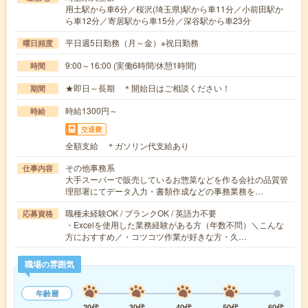
用土駅から車6分／桜沢(埼玉県)駅から車11分／小前田駅か
ら車12分／寄居駅から車15分／深谷駅から車23分
平日週5日勤務（月～金）※祝日勤務
曜日頻度
9:00～16:00 (実働6時間/休憩1時間)
時間
★即日～長期 ＊開始日はご相談ください！
期間
時給1300円～
時給
交通費
全額支給 ＊ガソリン代支給あり
その他事務系
仕事内容
大手スーパーで販売しているお惣菜などを作る会社の品質管
理部署にてデータ入力・書類作成などの事務業務を…
職種未経験OK / ブランクOK / 英語力不要
応募資格
・Excelを使用した業務経験がある方（年数不問）＼こんな
方におすすめ／・コツコツ作業が好きな方・久…
職場の雰囲気
年齢層
20代
30代
40代
50代
60代