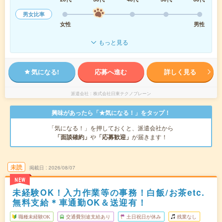
男女比率
女性
男性
もっと見る
気になる!
応募へ進む
詳しく見る
派遣会社
株式会社日東テクノブレーン
興味があったら「★気になる！」をタップ！
「気になる！」を押しておくと、派遣会社から
「面談確約」
や
「応募歓迎」
が届きます！
未読
掲載日
2026/08/07
NEW
未経験OK！入力作業等の事務！白飯/お茶etc.
無料支給＊車通勤OK＆送迎有！
職種未経験OK
交通費別途支給あり
土日祝日が休み
残業なし