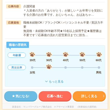
介護関連
仕事内容
＊入居者の方の「ありがとう」が嬉しい＊お年寄りを笑顔に
する介護のお仕事です。おじいちゃん、おばあちゃ…
職種未経験OK / ブランクOK / パソコンスキル不要 / 英語力不
応募資格
要
無資格・未経験OK年齢不問★10名以上採用予定★履歴書は
不要です▽応募後の流れ1)翌営業日までに担当…
職場の雰囲気
年齢層
20代
30代
40代
50代
60代
男女比率
女性
男性
もっと見る
気になる!
応募へ進む
詳しく見る
派遣会社
マンパワーグループ株式会社 ケアサービス事業部 （医療福祉介護関連）