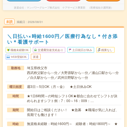
派遣会社
マンパワーグループ株式会社 ケアサービス事業部 （医療福祉介護関連）
未読
掲載日
2026/08/01
＼日払い×時給1600円／医療行為なし＊付き添
い＊看護サポート
職種未経験OK
交通費別途支給あり
土日祝日が休み
残業なし
WEB登録OK
派遣
埼玉県秩父市
勤務地
西武秩父駅から---分／大野原駅から---分／浦山口駅から---分
／白久駅から---分／武州日野駅から---分
週3日～5日OK（月～金） ★土日休みOK
曜日頻度
★1日6時間～の時短シフトOK★都合に合わせてシフトが決
時間
められますシフト例：7：00～16：009：…
開始日はご相談ください！ ★急募 ★職場が気に入れば、
期間
長期でも働けます！
無資格未経験：時給1600円～ 経験者：時給1800円～ ★
時給