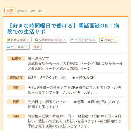
未読
掲載日
2026/08/02
【好きな時間曜日で働ける】電話面談OK！病
院での生活サポ
職種未経験OK
交通費別途支給あり
土日祝日が休み
残業なし
WEB登録OK
派遣
埼玉県秩父市
勤務地
西武秩父駅から---分／大野原駅から---分／浦山口駅から---分
／白久駅から---分／武州日野駅から---分
週3日～5日OK（月～金） ★土日休みOK
曜日頻度
★1日6時間～の時短シフトOK★都合に合わせてシフトが決
時間
められますシフト例：7：00～16：009：…
開始日はご相談ください！ ★急募 ★職場が気に入れば、
期間
長期でも働けます！
無資格未経験：時給1600円～ 経験者：時給1800円～★日
時給
払い／週払い制度あり（月払いも選べます）※稼働開始時は
手続き完了次第のお支払いとなります。