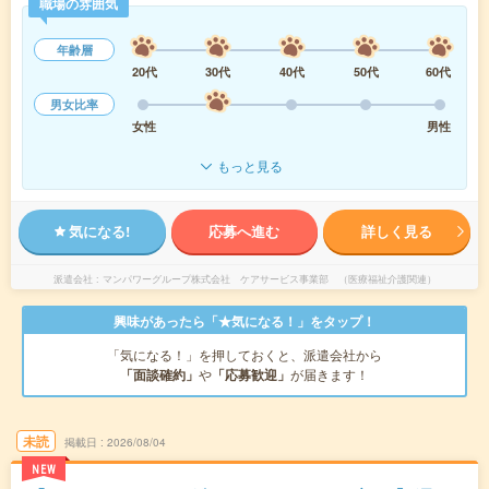
職場の雰囲気
年齢層
20代
30代
40代
50代
60代
男女比率
女性
男性
もっと見る
気になる!
応募へ進む
詳しく見る
派遣会社
マンパワーグループ株式会社 ケアサービス事業部 （医療福祉介護関連）
興味があったら「★気になる！」をタップ！
「気になる！」を押しておくと、派遣会社から
「面談確約」
や
「応募歓迎」
が届きます！
未読
掲載日
2026/08/04
NEW