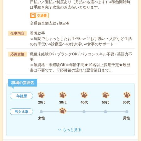
日払い／週払い制度あり（月払いも選べます）※稼働開始時
は手続き完了次第のお支払いとなります。
交通費
交通費全額支給※規定有
看護助手
仕事内容
≪病院でちょっとしたお手伝い≫〇お手洗い・入浴など生活
のお手伝い○診察室への付き添い○食事のサポート…
職種未経験OK / ブランクOK / パソコンスキル不要 / 英語力不
応募資格
要
≪無資格・未経験OK≫年齢不問★10名以上採用予定★履歴
書は不要です。▽応募後の流れ1)翌営業日まで…
職場の雰囲気
年齢層
20代
30代
40代
50代
60代
男女比率
女性
男性
もっと見る