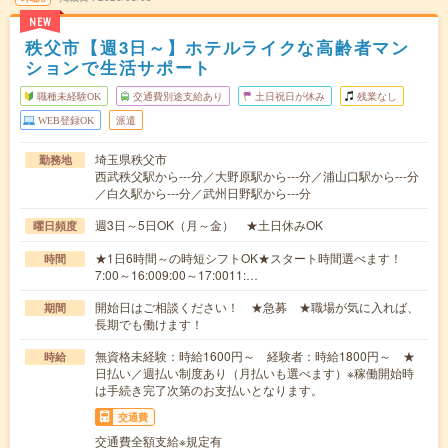
NEW
秩父市【週3日～】ホテルライクな高齢者マン
ションで生活サポート
職種未経験OK
交通費別途支給あり
土日祝日が休み
残業なし
WEB登録OK
派遣
埼玉県秩父市
勤務地
西武秩父駅から---分／大野原駅から---分／浦山口駅から---分
／白久駅から---分／武州日野駅から---分
週3日～5日OK（月～金） ★土日休みOK
曜日頻度
★1日6時間～の時短シフトOK★スタート時間選べます！
時間
7:00～16:009:00～17:0011:…
開始日はご相談ください！ ★急募 ★職場が気に入れば、
期間
長期でも働けます！
無資格未経験：時給1600円～ 経験者：時給1800円～ ★
時給
日払い／週払い制度あり（月払いも選べます）※稼働開始時
は手続き完了次第のお支払いとなります。
交通費
交通費全額支給※規定有