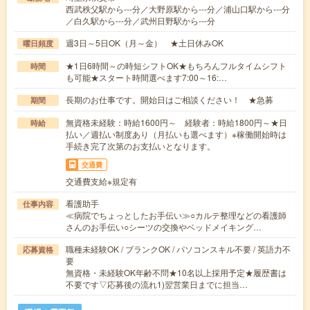
西武秩父駅から---分／大野原駅から---分／浦山口駅から---分
／白久駅から---分／武州日野駅から---分
週3日～5日OK（月～金） ★土日休みOK
曜日頻度
★1日6時間～の時短シフトOK★もちろんフルタイムシフト
時間
も可能★スタート時間選べます7:00～16:…
長期のお仕事です。開始日はご相談ください！ ★急募
期間
無資格未経験：時給1600円～ 経験者：時給1800円～★日
時給
払い／週払い制度あり（月払いも選べます）※稼働開始時は
手続き完了次第のお支払いとなります。
交通費
交通費支給※規定有
看護助手
仕事内容
≪病院でちょっとしたお手伝い≫○カルテ整理などの看護師
さんのお手伝い○シーツの交換やベッドメイキング…
職種未経験OK / ブランクOK / パソコンスキル不要 / 英語力不
応募資格
要
無資格・未経験OK年齢不問★10名以上採用予定★履歴書は
不要です▽応募後の流れ1)翌営業日までに担当…