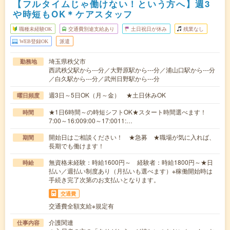
【フルタイムじゃ働けない！という方へ】週3
や時短もOK＊ケアスタッフ
職種未経験OK
交通費別途支給あり
土日祝日が休み
残業なし
WEB登録OK
派遣
埼玉県秩父市
勤務地
西武秩父駅から---分／大野原駅から---分／浦山口駅から---分
／白久駅から---分／武州日野駅から---分
週3日～5日OK（月～金） ★土日休みOK
曜日頻度
★1日6時間～の時短シフトOK★スタート時間選べます！
時間
7:00～16:009:00～17:0011:…
開始日はご相談ください！ ★急募 ★職場が気に入れば、
期間
長期でも働けます！
無資格未経験：時給1600円～ 経験者：時給1800円～★日
時給
払い／週払い制度あり（月払いも選べます）※稼働開始時は
手続き完了次第のお支払いとなります。
交通費
交通費全額支給※規定有
介護関連
仕事内容