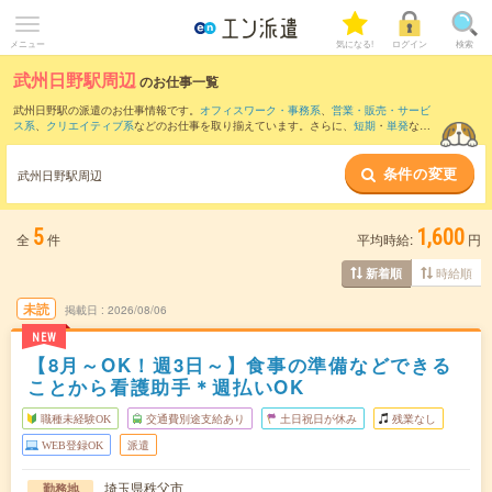
メニュー
気になる!
ログイン
検索
武州日野駅周辺
のお仕事一覧
武州日野駅の派遣のお仕事情報です。
オフィスワーク・事務系
、
営業・販売・サービ
ス系
、
クリエイティブ系
などのお仕事を取り揃えています。さらに、
短期
・
単発
など
の期間や、
職種未経験OK
などのこだわり条件で絞り込んでいただけます。
条件の変更
また、
秩父駅
・
大野原駅
・
御花畑駅
・
和銅黒谷駅
・
西武秩父駅
など近隣駅のお仕事も
武州日野駅周辺
ご確認いただけます。
5
1,600
全
件
平均時給:
円
時給順
新着順
未読
掲載日
2026/08/06
NEW
【8月～OK！週3日～】食事の準備などできる
ことから看護助手＊週払いOK
職種未経験OK
交通費別途支給あり
土日祝日が休み
残業なし
WEB登録OK
派遣
埼玉県秩父市
勤務地