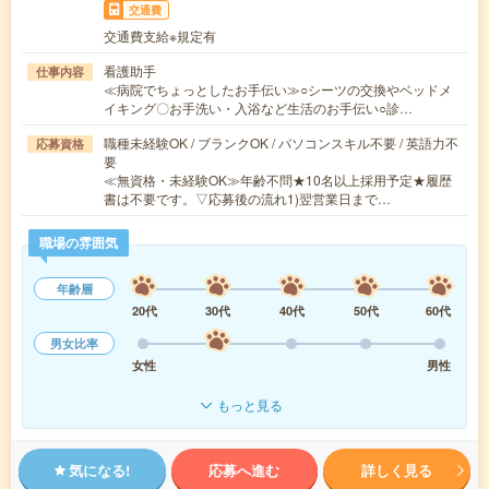
交通費
交通費支給※規定有
看護助手
仕事内容
≪病院でちょっとしたお手伝い≫○シーツの交換やベッドメ
イキング〇お手洗い・入浴など生活のお手伝い○診…
職種未経験OK / ブランクOK / パソコンスキル不要 / 英語力不
応募資格
要
≪無資格・未経験OK≫年齢不問★10名以上採用予定★履歴
書は不要です。▽応募後の流れ1)翌営業日まで…
職場の雰囲気
年齢層
20代
30代
40代
50代
60代
男女比率
女性
男性
もっと見る
気になる!
応募へ進む
詳しく見る