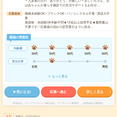
＊入居者の方の「ありがとう」が嬉しい＊おじいちゃん、お
ばあちゃんが暮らす施設での生活サポートをお任せ…
職種未経験OK / ブランクOK / パソコンスキル不要 / 英語力不
応募資格
要
無資格・未経験OK年齢不問★10名以上採用予定★履歴書は
不要です▽応募後の流れ1)翌営業日までに担当…
職場の雰囲気
年齢層
20代
30代
40代
50代
60代
男女比率
女性
男性
もっと見る
気になる!
応募へ進む
詳しく見る
派遣会社
マンパワーグループ株式会社 ケアサービス事業部 （医療福祉介護関連）
未読
掲載日
2026/08/03