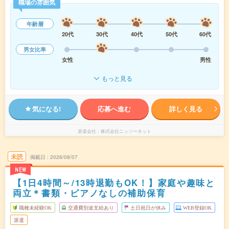
職場の雰囲気
年齢層
20代
30代
40代
50代
60代
男女比率
女性
男性
もっと見る
気になる!
応募へ進む
詳しく見る
派遣会社
株式会社ニッソーネット
未読
掲載日
2026/08/07
NEW
【1日4時間～/13時退勤もOK！】家庭や趣味と
両立＊書類・ピアノなしの補助保育
職種未経験OK
交通費別途支給あり
土日祝日が休み
WEB登録OK
派遣