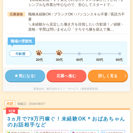
シンプルな作業が中心なので、安心してスタートで…
職種未経験OK / ブランクOK / パソコンスキル不要 / 英語力不
応募資格
要
＼未経験から安定した働き方を目指したい方歓迎！／経験・
資格・学歴は問いません◎「そろそろ腰を据えて働…
職場の雰囲気
年齢層
20代
30代
40代
50代
60代
気になる!
応募へ進む
詳しく見る
派遣会社
株式会社テクノ・サービス（無期雇用派遣）
未読
掲載日
2026/08/07
NEW
3ヵ月で79万円稼ぐ！未経験OK＊おばあちゃん
のお話相手など