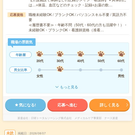
は…○体温、血圧などのチェック・記録○お薬の飲…
職種未経験OK / ブランクOK / パソコンスキル不要 / 英語力不
応募資格
要
≪履歴書不要≫・年齢不問（50代・60代の方も活躍中！）・
未経験OK・ブランクOK・看護師資格（准看…
職場の雰囲気
年齢層
20代
30代
40代
50代
60代
男女比率
女性
男性
もっと見る
気になる!
応募へ進む
詳しく見る
派遣会社
日研トータルソーシング株式会社 メディカルケア事業部 ナース派遣
未読
掲載日
2026/08/07