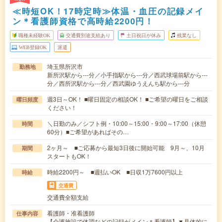
≪時短OK！17時定時≫体温・血圧の記録メイ
ン＊看護師資格で高時給2200円！
職種未経験OK
交通費別途支給あり
土日祝日が休み
残業なし
WEB登録OK
派遣
埼玉県所沢市
勤務地
新所沢駅から---分／小手指駅から---分／西武球場前駅から---
分／西所沢駅から---分／西武園ゆうえんち駅から---分
週3日～OK！ ■曜日固定の相談OK！ ■ご希望の曜日をご相談
曜日頻度
ください！
＼日勤のみ／シフト例・10:00～15:00・9:00～17:00（休憩
時間
60分）■ご希望があればその…
2ヶ月～ ■ご応募から最短3日後に開始可能 9月～、10月
期間
スタートもOK！
時給2200円～ ■週払いOK ■日収1万7600円以上
時給
交通費
交通費全額支給
看護師・准看護師
仕事内容
【介護施設で体調などの記録がメイン＊看護師】▼具体的に