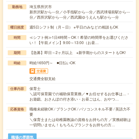
埼玉県所沢市
勤務地
新所沢駅から---分／小手指駅から---分／西武球場前駅から---
分／西所沢駅から---分／西武園ゆうえんち駅から---分
週5日シフト制（月～日） ※平日のみなどの相談もOK
曜日頻度
≪シフト例≫1日4時間～OK！希望の時間帯をお選びくださ
時間
い！【午前メイン】9:00～13:00（お昼…
【急募】即日～2ヶ月以上 ※新学期からのスタートもOK!
期間
時給1650円～ ■日払いOK
時給
交通費
交通費全額支給
保育士
仕事内容
＼認可保育園での補助保育業務／▼お任せするお仕事は…・
お遊戯、おさんぽの付き添い・お昼ごはん、おやつ…
職種未経験OK / ブランクOK / パソコンスキル不要 / 英語力不
応募資格
要
＼保育士または幼稚園教諭の資格をお持ちの方 ／実務経験は
一切問いません！もちろんブランクをお持ちの方…
職場の雰囲気