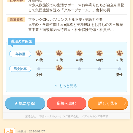
≪少人数施設での生活サポート≫お年寄りたちが自立を目指
して集団生活を送る「グループホーム」。食材の買…
ブランクOK / パソコンスキル不要 / 英語力不要
応募資格
≪年齢・学歴不問！≫■資格と実務経験をお持ちの方＊履歴
書不要＊面談確約≪待遇≫・社会保険完備・社員登…
職場の雰囲気
年齢層
20代
30代
40代
50代
60代
男女比率
女性
男性
もっと見る
気になる!
応募へ進む
詳しく見る
派遣会社
日研トータルソーシング株式会社 メディカルケア事業部
未読
掲載日
2026/08/07