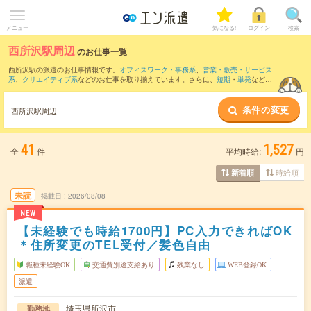
メニュー
気になる!
ログイン
検索
西所沢駅周辺
のお仕事一覧
西所沢駅の派遣のお仕事情報です。
オフィスワーク・事務系
、
営業・販売・サービス
系
、
クリエイティブ系
などのお仕事を取り揃えています。さらに、
短期
・
単発
などの
期間や、
職種未経験OK
などのこだわり条件で絞り込んでいただけます。
条件の変更
また、
立川駅
・
川越駅
・
日野(東京都)駅
・
立川北駅
・
所沢駅
など近隣駅のお仕事もご確
西所沢駅周辺
認いただけます。
41
1,527
全
件
平均時給:
円
時給順
新着順
未読
掲載日
2026/08/08
NEW
【未経験でも時給1700円】PC入力できればOK
＊住所変更のTEL受付／髪色自由
職種未経験OK
交通費別途支給あり
残業なし
WEB登録OK
派遣
埼玉県所沢市
勤務地