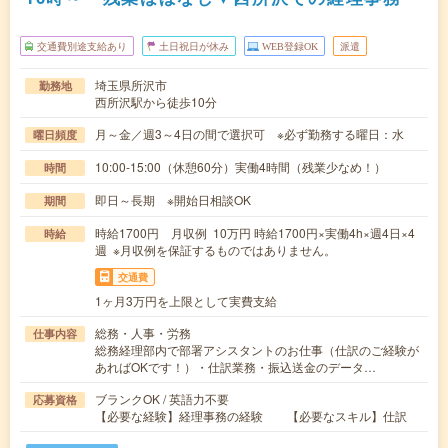
交通費別途支給あり
土日祝日が休み
WEB登録OK
派遣
埼玉県所沢市
勤務地
西所沢駅から徒歩10分
月～金／週3～4日の間で選択可 ※必ず勤務する曜日：水
曜日頻度
10:00-15:00（休憩60分）実働4時間（残業少なめ！）
時間
即日～長期 ※開始日相談OK
期間
時給1700円 月収例 10万円 時給1700円×実働4h×週4日×4
時給
週 ※月収例を保証するものではありません。
交通費
1ヶ月3万円を上限として実費支給
総務・人事・労務
仕事内容
総務経理部内で部署アシスタントのお仕事（仕訳のご経験が
あればOKです！）・仕訳業務・振込送金のデータ…
ブランクOK / 英語力不要
応募資格
【必要な経験】経理事務の経験 【必要なスキル】仕訳