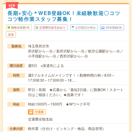
NEW
長期×安心＊WEB登録OK！未経験歓迎〇コツ
コツ軽作業スタッフ募集！
職種未経験OK
交通費別途支給あり
土日祝日が休み
WEB登録OK
派遣
埼玉県所沢市
勤務地
所沢駅から---分／新所沢駅から---分／航空公園駅から---分／
小手指駅から---分／西所沢駅から---分
週5日 ※派遣先による
曜日頻度
週5フルタイムがメインです！＜勤務時間の例＞8:00～
時間
17:008:30～17:309:00～18:…
即日～長期 ★応募から「最短2日後」に勤務OK！スタート
期間
日はご相談ください。★急募です！
時給1300円～1500円 ★Wワーク不可
時給
交通費
交通費全額支給
軽作業（仕分け・ピッキング・検品、商品管理）
仕事内容