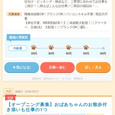
仕分け・ピッキング・検品など、ご希望に合わせてお仕事を
ご紹介！＼例えばこんなお仕事／〇商品の箱詰め・…
職種未経験OK / ブランクOK / パソコンスキル不要 / 英語力不
応募資格
要
【来社不要、WEB登録OK！】〇未経験大歓迎！〇フリータ
ー、主婦(夫) 大歓迎！〇ブランクOK〇週5…
職場の雰囲気
年齢層
20代
30代
40代
50代
60代
気になる!
応募へ進む
詳しく見る
派遣会社
株式会社テクノ・サービス 採用担当
未読
掲載日
2026/08/07
NEW
【オープニング募集】おばあちゃんのお散歩付
き添いも仕事の1つ