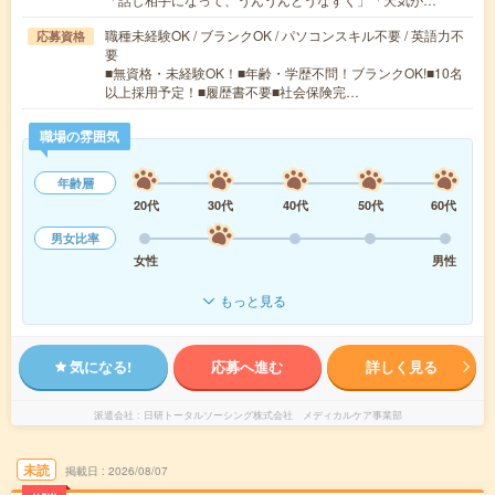
職種未経験OK / ブランクOK / パソコンスキル不要 / 英語力不
応募資格
要
■無資格・未経験OK！■年齢・学歴不問！ブランクOK!■10名
以上採用予定！■履歴書不要■社会保険完…
職場の雰囲気
年齢層
20代
30代
40代
50代
60代
男女比率
女性
男性
もっと見る
気になる!
応募へ進む
詳しく見る
派遣会社
日研トータルソーシング株式会社 メディカルケア事業部
未読
掲載日
2026/08/07