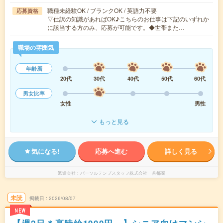
職種未経験OK / ブランクOK / 英語力不要
応募資格
▽仕訳の知識があればOK♪こちらのお仕事は下記のいずれか
に該当する方のみ、応募が可能です。◆世帯また…
職場の雰囲気
年齢層
20代
30代
40代
50代
60代
男女比率
女性
男性
もっと見る
気になる!
応募へ進む
詳しく見る
派遣会社
パーソルテンプスタッフ株式会社 首都圏
未読
掲載日
2026/08/07
NEW