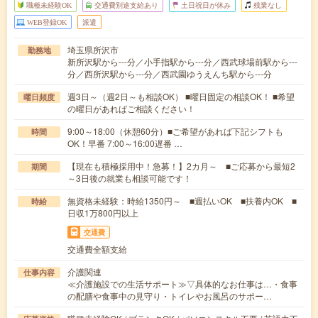
職種未経験OK
交通費別途支給あり
土日祝日が休み
残業なし
WEB登録OK
派遣
埼玉県所沢市
勤務地
新所沢駅から---分／小手指駅から---分／西武球場前駅から---
分／西所沢駅から---分／西武園ゆうえんち駅から---分
週3日～（週2日～も相談OK） ■曜日固定の相談OK！ ■希望
曜日頻度
の曜日があればご相談ください！
9:00～18:00（休憩60分）■ご希望があれば下記シフトも
時間
OK！早番 7:00～16:00遅番 …
【現在も積極採用中！急募！】2カ月～ ■ご応募から最短2
期間
～3日後の就業も相談可能です！
無資格未経験：時給1350円～ ■週払いOK ■扶養内OK ■
時給
日収1万800円以上
交通費
交通費全額支給
介護関連
仕事内容
≪介護施設での生活サポート≫▽具体的なお仕事は…・食事
の配膳や食事中の見守り・トイレやお風呂のサポー…