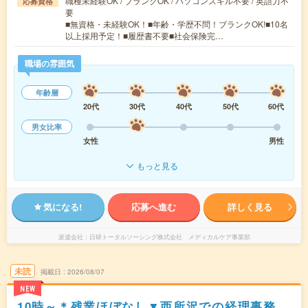
職種未経験OK / ブランクOK / パソコンスキル不要 / 英語力不
応募資格
要
■無資格・未経験OK！■年齢・学歴不問！ブランクOK!■10名
以上採用予定！■履歴書不要■社会保険完…
職場の雰囲気
年齢層
20代
30代
40代
50代
60代
男女比率
女性
男性
もっと見る
気になる!
応募へ進む
詳しく見る
派遣会社
日研トータルソーシング株式会社 メディカルケア事業部
未読
掲載日
2026/08/07
NEW
10時～＊残業ほぼなし▼西所沢での経理事務