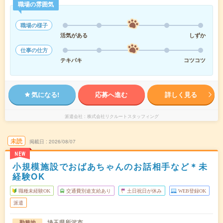
職場の雰囲気
職場の様子
活気がある
しずか
仕事の仕方
テキパキ
コツコツ
気になる!
応募へ進む
詳しく見る
派遣会社
株式会社リクルートスタッフィング
未読
掲載日
2026/08/07
NEW
小規模施設でおばあちゃんのお話相手など＊未
経験OK
職種未経験OK
交通費別途支給あり
土日祝日が休み
WEB登録OK
派遣
埼玉県所沢市
勤務地