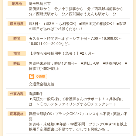
埼玉県所沢市
勤務地
新所沢駅から---分／小手指駅から---分／西武球場前駅から---
分／西所沢駅から---分／西武園ゆうえんち駅から---分
週3日～（週2日～も相談OK） ■曜日固定の相談OK！ ■希望
曜日頻度
の曜日があればご相談ください！
★スタート時間選べます～シフト例～7:00～16:009:00～
時間
18:0011:00～20:00など…
【現在も積極採用中！急募！】■2カ月～
期間
無資格未経験：時給1310円～ ■週払いOK ■扶養内OK ■
時給
日収1万480円以上
交通費
交通費全額支給
看護助手
仕事内容
▼病院の一般病棟にて看護師さんのサポート！＜具体的に
は…＞〇カルテをファイリングする〇チェックシート…
職種未経験OK / ブランクOK / パソコンスキル不要 / 英語力不
応募資格
要
無資格・未経験OK年齢・学歴不問 ブランクOK★10名以上
採用予定履歴書は不要です。少しでも興味があ…