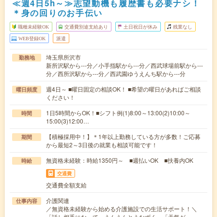
≪週4日5h～≫志望動機も履歴書も必要ナシ！
＊身の回りのお手伝い
職種未経験OK
交通費別途支給あり
土日祝日が休み
残業なし
WEB登録OK
派遣
埼玉県所沢市
勤務地
新所沢駅から---分／小手指駅から---分／西武球場前駅から---
分／西所沢駅から---分／西武園ゆうえんち駅から---分
週4日～ ■曜日固定の相談OK！ ■希望の曜日があればご相談
曜日頻度
ください！
1日5時間からOK！■シフト例(1)8:00～13:00(2)10:00～
時間
15:00(3)12:00…
【積極採用中！】＊1年以上勤務している方が多数！ご応募
期間
から最短2～3日後の就業も相談可能です！
無資格未経験：時給1350円～ ■週払いOK ■扶養内OK
時給
交通費
交通費全額支給
介護関連
仕事内容
／無資格未経験から始める介護施設での生活サポート！＼
「話し相手になって、うんうんとうなずく」「天気が…