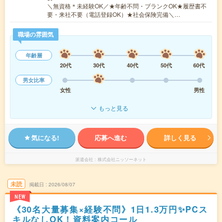
＼無資格＊未経験OK／★年齢不問・ブランクOK★履歴書不
要・来社不要（電話登録OK）★社会保険完備＼…
職場の雰囲気
年齢層
20代
30代
40代
50代
60代
男女比率
女性
男性
もっと見る
気になる!
応募へ進む
詳しく見る
派遣会社
株式会社ニッソーネット
未読
掲載日
2026/08/07
NEW
《30名大量募集×経験不問》1日1.3万円✨PCス
キルなしOK！資料案内コール