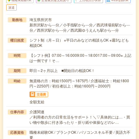
職種未経験OK
交通費別途支給あり
土日祝日が休み
WEB登録OK
派遣
埼玉県所沢市
勤務地
新所沢駅から---分／小手指駅から---分／西武球場前駅から---
分／西所沢駅から---分／西武園ゆうえんち駅から---分
シフト制（月～日） ※平日のみなどの相談もOK ※週3なども
曜日頻度
相談OK
【シフト例】07:00～16:0009:00～18:0017:00～09:00※ 上記
時間
は一例です！そ…
即日～2ヶ月以上 ■開始日の相談OK！
期間
無資格の方：時給1500円～1875円 / 介護福祉士：時給1800
時給
円～2250円 / 初任者以上：時給1600円～2000円
交通費
全額支給
介護関連
仕事内容
／利用者の方の日常生活をサポート！＼▽具体的には…・買
い物や散歩に付き添ったり・折り紙や体操などのレ…
職種未経験OK / ブランクOK / パソコンスキル不要 / 英語力不
応募資格
要