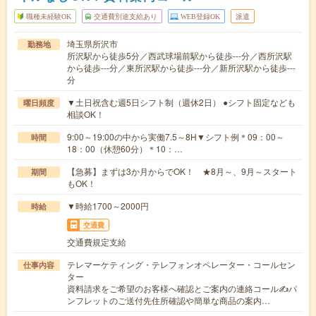
職種未経験OK
交通費別途支給あり
WEB登録OK
派遣
埼玉県所沢市
勤務地
所沢駅から徒歩5分／西武球場前駅から徒歩---分／西所沢駅
から徒歩---分／東所沢駅から徒歩---分／新所沢駅から徒歩---
分
▼土日祝含む週5日シフト制（週休2日） ●シフト固定なども
曜日頻度
相談OK！
9:00～19:00の中から実働7.5～8H▼シフト例＊09：00～
時間
18：00（休憩60分）＊10：…
【急募】まずは3か月からでOK！ ★8月～、9月～スタート
期間
もOK！
▼時給1700～2000円
時給
交通費
交通費規定支給
テレマーケティング・テレフォンオペレーター・コールセン
仕事内容
ター
資料請求をご希望のお客様へ確認とご案内の連絡コール✍パ
ンフレットのご送付先住所確認や簡単な商品の案内…