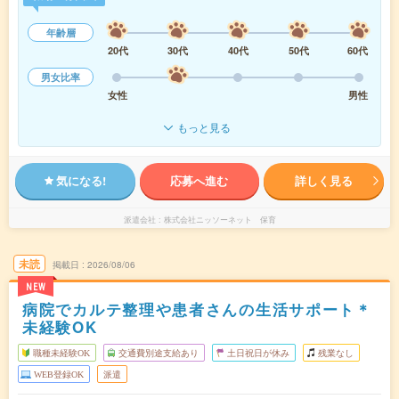
年齢層
20代
30代
40代
50代
60代
男女比率
女性
男性
もっと見る
気になる!
応募へ進む
詳しく見る
派遣会社
株式会社ニッソーネット 保育
未読
掲載日
2026/08/06
NEW
病院でカルテ整理や患者さんの生活サポート＊
未経験OK
職種未経験OK
交通費別途支給あり
土日祝日が休み
残業なし
WEB登録OK
派遣