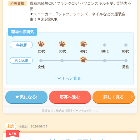
職種未経験OK / ブランクOK / パソコンスキル不要 / 英語力不
応募資格
要
▼スニーカー、Tシャツ、ジーンズ、ネイルなどの服装自
由！▼未経験OK
職場の雰囲気
年齢層
20代
30代
40代
50代
60代
男女比率
女性
男性
もっと見る
気になる!
応募へ進む
詳しく見る
派遣会社
株式会社日本パーソナルビジネス
未読
掲載日
2026/08/07
NEW