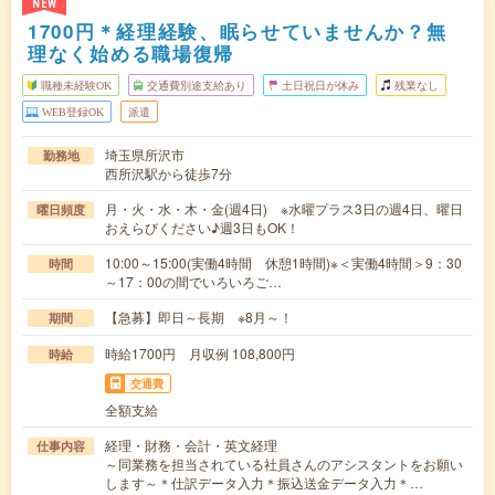
NEW
1700円＊経理経験、眠らせていませんか？無
理なく始める職場復帰
職種未経験OK
交通費別途支給あり
土日祝日が休み
残業なし
WEB登録OK
派遣
埼玉県所沢市
勤務地
西所沢駅から徒歩7分
月・火・水・木・金(週4日) ※水曜プラス3日の週4日、曜日
曜日頻度
おえらびください♪週3日もOK！
10:00～15:00(実働4時間 休憩1時間)※＜実働4時間＞9：30
時間
～17：00の間でいろいろご…
【急募】即日～長期 ※8月～！
期間
時給1700円 月収例 108,800円
時給
交通費
全額支給
経理・財務・会計・英文経理
仕事内容
～同業務を担当されている社員さんのアシスタントをお願い
します～＊仕訳データ入力＊振込送金データ入力＊…