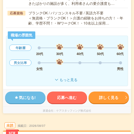
きたばかりの施設が多く、利用者さんの要介護度も…
ブランクOK / パソコンスキル不要 / 英語力不要
応募資格
＜無資格・ブランクOK！＞介護の経験をお持ちの方！・年
齢、学歴不問！・WワークOK！・10名以上採用…
職場の雰囲気
年齢層
20代
30代
40代
50代
60代
男女比率
女性
男性
もっと見る
気になる!
応募へ進む
詳しく見る
派遣会社
ケアスタッフィング株式会社
未読
掲載日
2026/08/07
NEW