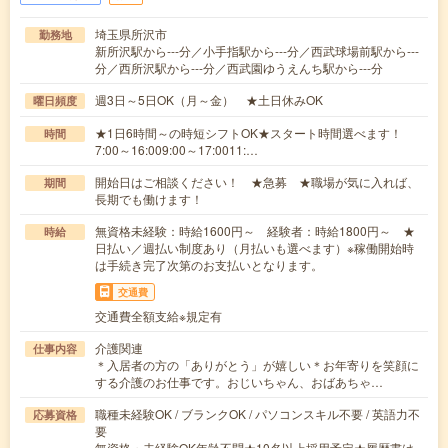
埼玉県所沢市
勤務地
新所沢駅から---分／小手指駅から---分／西武球場前駅から---
分／西所沢駅から---分／西武園ゆうえんち駅から---分
週3日～5日OK（月～金） ★土日休みOK
曜日頻度
★1日6時間～の時短シフトOK★スタート時間選べます！
時間
7:00～16:009:00～17:0011:…
開始日はご相談ください！ ★急募 ★職場が気に入れば、
期間
長期でも働けます！
無資格未経験：時給1600円～ 経験者：時給1800円～ ★
時給
日払い／週払い制度あり（月払いも選べます）※稼働開始時
は手続き完了次第のお支払いとなります。
交通費
交通費全額支給※規定有
介護関連
仕事内容
＊入居者の方の「ありがとう」が嬉しい＊お年寄りを笑顔に
する介護のお仕事です。おじいちゃん、おばあちゃ…
職種未経験OK / ブランクOK / パソコンスキル不要 / 英語力不
応募資格
要
無資格・未経験OK年齢不問★10名以上採用予定★履歴書は