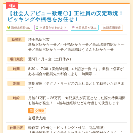
NEW
【社会人デビュー歓迎〇】正社員の安定環境！
ピッキングや梱包をお任せ！
職種未経験OK
交通費別途支給あり
土日祝日が休み
無期雇用派遣
埼玉県所沢市
勤務地
新所沢駅から---分／小手指駅から---分／西武球場前駅から---
分／西所沢駅から---分／西武園ゆうえんち駅から---分
週5日／月～金（土日休み）
曜日頻度
8:30～17:30（実働8時間）※上記は一例です。業務上必要が
時間
ある場合や配属先の都合により、時間帯…
無期雇用（テクノ・サービスの正社員として勤務いただきま
期間
す）
月給21万円～26万円 ★配属先が変更となった際の待機期間
時給
も給与が発生！ ※給与は経験などを考慮して決定します
交通費
交通費支給
軽作業（仕分け・ピッキング・検品、商品管理）
仕事内容
【未経験歓迎！すぐ覚えられるカンタン作業がたくさん！】