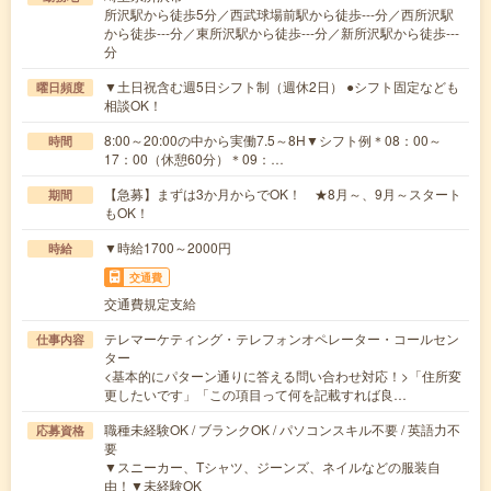
所沢駅から徒歩5分／西武球場前駅から徒歩---分／西所沢駅
から徒歩---分／東所沢駅から徒歩---分／新所沢駅から徒歩---
分
▼土日祝含む週5日シフト制（週休2日） ●シフト固定なども
曜日頻度
相談OK！
8:00～20:00の中から実働7.5～8H▼シフト例＊08：00～
時間
17：00（休憩60分）＊09：…
【急募】まずは3か月からでOK！ ★8月～、9月～スタート
期間
もOK！
▼時給1700～2000円
時給
交通費
交通費規定支給
テレマーケティング・テレフォンオペレーター・コールセン
仕事内容
ター
<基本的にパターン通りに答える問い合わせ対応！>「住所変
更したいです」「この項目って何を記載すれば良…
職種未経験OK / ブランクOK / パソコンスキル不要 / 英語力不
応募資格
要
▼スニーカー、Tシャツ、ジーンズ、ネイルなどの服装自
由！▼未経験OK