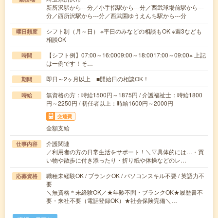
新所沢駅から---分／小手指駅から---分／西武球場前駅から---
分／西所沢駅から---分／西武園ゆうえんち駅から---分
シフト制（月～日） ※平日のみなどの相談もOK ※週3なども
曜日頻度
相談OK
【シフト例】07:00～16:0009:00～18:0017:00～09:00※ 上記
時間
は一例です！そ…
即日～2ヶ月以上 ■開始日の相談OK！
期間
無資格の方：時給1500円～1875円 / 介護福祉士：時給1800
時給
円～2250円 / 初任者以上：時給1600円～2000円
交通費
全額支給
介護関連
仕事内容
／利用者の方の日常生活をサポート！＼▽具体的には…・買
い物や散歩に付き添ったり・折り紙や体操などのレ…
職種未経験OK / ブランクOK / パソコンスキル不要 / 英語力不
応募資格
要
＼無資格＊未経験OK／★年齢不問・ブランクOK★履歴書不
要・来社不要（電話登録OK）★社会保険完備＼…