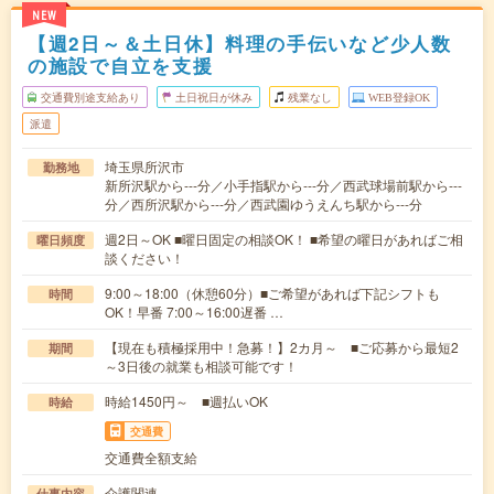
NEW
【週2日～＆土日休】料理の手伝いなど少人数
の施設で自立を支援
交通費別途支給あり
土日祝日が休み
残業なし
WEB登録OK
派遣
埼玉県所沢市
勤務地
新所沢駅から---分／小手指駅から---分／西武球場前駅から---
分／西所沢駅から---分／西武園ゆうえんち駅から---分
週2日～OK ■曜日固定の相談OK！ ■希望の曜日があればご相
曜日頻度
談ください！
9:00～18:00（休憩60分）■ご希望があれば下記シフトも
時間
OK！早番 7:00～16:00遅番 …
【現在も積極採用中！急募！】2カ月～ ■ご応募から最短2
期間
～3日後の就業も相談可能です！
時給1450円～ ■週払いOK
時給
交通費
交通費全額支給
介護関連
仕事内容