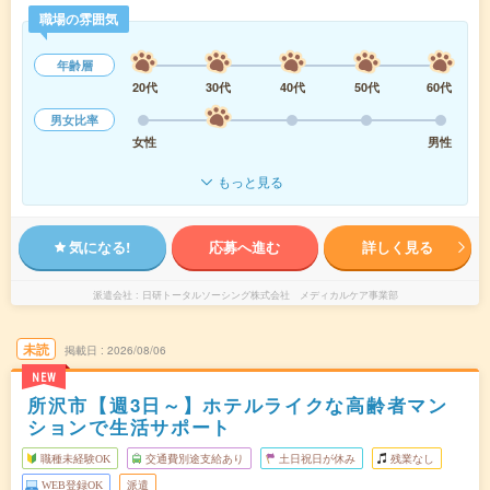
職場の雰囲気
年齢層
20代
30代
40代
50代
60代
男女比率
女性
男性
もっと見る
気になる!
応募へ進む
詳しく見る
派遣会社
日研トータルソーシング株式会社 メディカルケア事業部
未読
掲載日
2026/08/06
NEW
所沢市【週3日～】ホテルライクな高齢者マン
ションで生活サポート
職種未経験OK
交通費別途支給あり
土日祝日が休み
残業なし
WEB登録OK
派遣