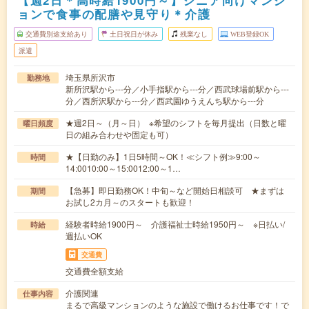
【週2日＊高時給1900円～】シニア向けマンシ
ョンで食事の配膳や見守り＊介護
交通費別途支給あり
土日祝日が休み
残業なし
WEB登録OK
派遣
埼玉県所沢市
勤務地
新所沢駅から---分／小手指駅から---分／西武球場前駅から---
分／西所沢駅から---分／西武園ゆうえんち駅から---分
★週2日～（月～日） ※希望のシフトを毎月提出（日数と曜
曜日頻度
日の組み合わせや固定も可）
★【日勤のみ】1日5時間～OK！≪シフト例≫9:00～
時間
14:0010:00～15:0012:00～1…
【急募】即日勤務OK！中旬～など開始日相談可 ★まずは
期間
お試し2カ月～のスタートも歓迎！
経験者時給1900円～ 介護福祉士時給1950円～ ※日払い/
時給
週払いOK
交通費
交通費全額支給
介護関連
仕事内容
まるで高級マンションのような施設で働けるお仕事です！で