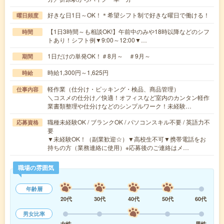
好きな日1日～OK！＊希望シフト制で好きな曜日で働ける！
曜日頻度
【1日3時間～も相談OK!】午前中のみや18時以降などのシフ
時間
トあり！シフト例▼9:00～12:00▼…
1日だけの単発OK！＃8月～ ＃9月～
期間
時給1,300円～1,625円
時給
軽作業（仕分け・ピッキング・検品、商品管理）
仕事内容
＼コスメの仕分け／快適！オフィスなど室内のカンタン軽作
業書類整理や仕分けなどのシンプルワーク！未経験…
職種未経験OK / ブランクOK / パソコンスキル不要 / 英語力不
応募資格
要
▼未経験OK！（副業歓迎☆）▼高校生不可▼携帯電話をお
持ちの方（業務連絡に使用）※応募後のご連絡はメ…
職場の雰囲気
年齢層
20代
30代
40代
50代
60代
男女比率
女性
男性