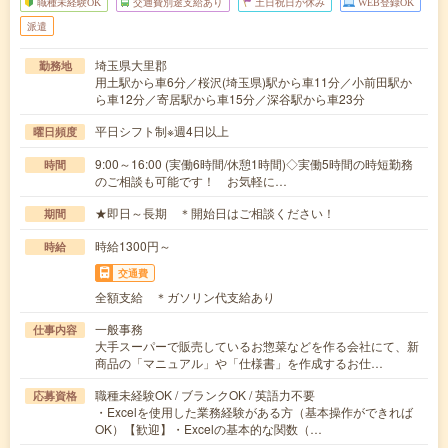
職種未経験OK
交通費別途支給あり
土日祝日が休み
WEB登録OK
派遣
埼玉県大里郡
勤務地
用土駅から車6分／桜沢(埼玉県)駅から車11分／小前田駅か
ら車12分／寄居駅から車15分／深谷駅から車23分
平日シフト制※週4日以上
曜日頻度
9:00～16:00 (実働6時間/休憩1時間)◇実働5時間の時短勤務
時間
のご相談も可能です！ お気軽に…
★即日～長期 ＊開始日はご相談ください！
期間
時給1300円～
時給
交通費
全額支給 ＊ガソリン代支給あり
一般事務
仕事内容
大手スーパーで販売しているお惣菜などを作る会社にて、新
商品の「マニュアル」や「仕様書」を作成するお仕…
職種未経験OK / ブランクOK / 英語力不要
応募資格
・Excelを使用した業務経験がある方（基本操作ができれば
OK）【歓迎】・Excelの基本的な関数（…