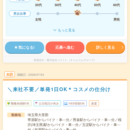
20代
30代
40代
50代
60代
男女比率
女性
男性
もっと見る
気になる!
応募へ進む
詳しく見る
派遣会社
株式会社バイトレ（キャムコムグループ）
未読
掲載日
2026/07/24
＼来社不要／単発1日OK＊コスメの仕分け
職種未経験OK
土日祝日が休み
WEB登録OK
派遣
埼玉県大里郡
勤務地
寄居駅からバイク・車---分／男衾駅からバイク・車---分／桜
沢(埼玉県)駅からバイク・車---分／玉淀駅からバイク・車---
分／折原駅からバイク・車---分