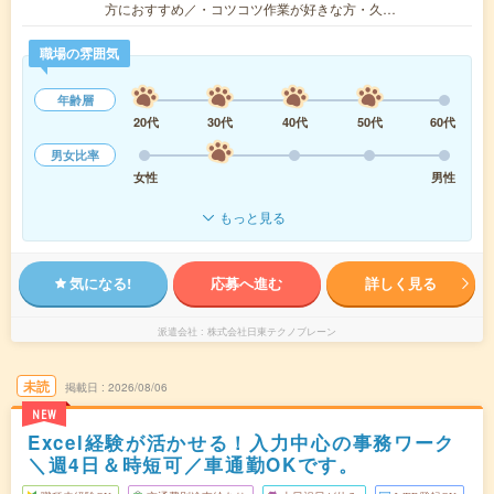
方におすすめ／・コツコツ作業が好きな方・久…
職場の雰囲気
年齢層
20代
30代
40代
50代
60代
男女比率
女性
男性
もっと見る
気になる!
応募へ進む
詳しく見る
派遣会社
株式会社日東テクノブレーン
未読
掲載日
2026/08/06
NEW
Excel経験が活かせる！入力中心の事務ワーク
＼週4日＆時短可／車通勤OKです。