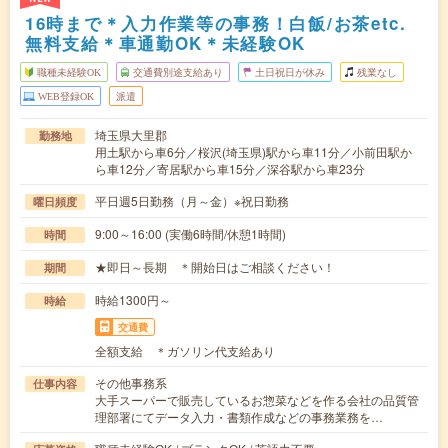
16時まで＊入力作業等の事務！白飯/お茶etc.
無料支給＊車通勤OK＊未経験OK
職種未経験OK
交通費別途支給あり
土日祝日が休み
残業なし
WEB登録OK
派遣
埼玉県大里郡
勤務地
用土駅から車6分／桜沢(埼玉県)駅から車11分／小前田駅か
ら車12分／寄居駅から車15分／深谷駅から車23分
平日週5日勤務（月～金）※祝日勤務
曜日頻度
9:00～16:00 (実働6時間/休憩1時間)
時間
★即日～長期 ＊開始日はご相談ください！
期間
時給1300円～
時給
交通費
全額支給 ＊ガソリン代支給あり
その他事務系
仕事内容
大手スーパーで販売しているお惣菜などを作る会社の品質管
理部署にてデータ入力・書類作成などの事務業務を…