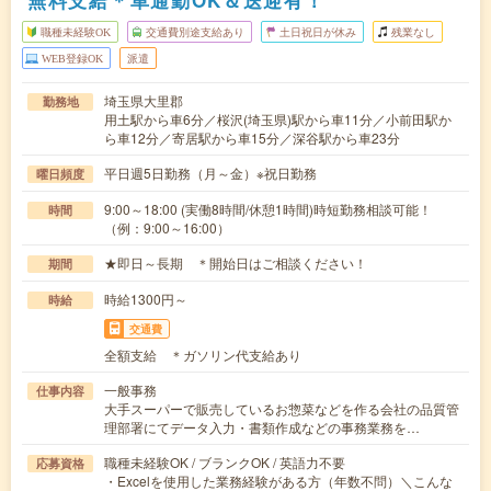
無料支給＊車通勤OK＆送迎有！
職種未経験OK
交通費別途支給あり
土日祝日が休み
残業なし
WEB登録OK
派遣
埼玉県大里郡
勤務地
用土駅から車6分／桜沢(埼玉県)駅から車11分／小前田駅か
ら車12分／寄居駅から車15分／深谷駅から車23分
平日週5日勤務（月～金）※祝日勤務
曜日頻度
9:00～18:00 (実働8時間/休憩1時間)時短勤務相談可能！
時間
（例：9:00～16:00）
★即日～長期 ＊開始日はご相談ください！
期間
時給1300円～
時給
交通費
全額支給 ＊ガソリン代支給あり
一般事務
仕事内容
大手スーパーで販売しているお惣菜などを作る会社の品質管
理部署にてデータ入力・書類作成などの事務業務を…
職種未経験OK / ブランクOK / 英語力不要
応募資格
・Excelを使用した業務経験がある方（年数不問）＼こんな