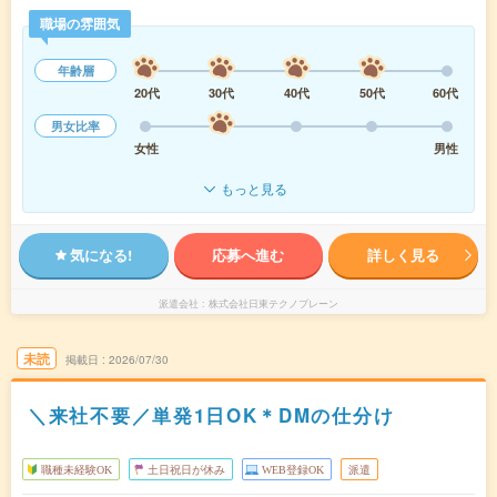
職場の雰囲気
年齢層
20代
30代
40代
50代
60代
男女比率
女性
男性
もっと見る
気になる!
応募へ進む
詳しく見る
派遣会社
株式会社日東テクノブレーン
未読
掲載日
2026/07/30
＼来社不要／単発1日OK＊DMの仕分け
職種未経験OK
土日祝日が休み
WEB登録OK
派遣