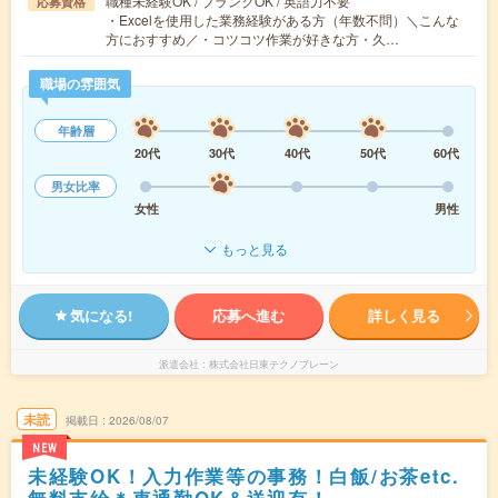
職種未経験OK / ブランクOK / 英語力不要
応募資格
・Excelを使用した業務経験がある方（年数不問）＼こんな
方におすすめ／・コツコツ作業が好きな方・久…
職場の雰囲気
年齢層
20代
30代
40代
50代
60代
男女比率
女性
男性
もっと見る
気になる!
応募へ進む
詳しく見る
派遣会社
株式会社日東テクノブレーン
未読
掲載日
2026/08/07
NEW
未経験OK！入力作業等の事務！白飯/お茶etc.