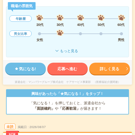
職場の雰囲気
年齢層
20代
30代
40代
50代
60代
男女比率
女性
男性
もっと見る
気になる!
応募へ進む
詳しく見る
派遣会社
マンパワーグループ株式会社 ケアサービス事業部 （医療福祉介護関連）
興味があったら「★気になる！」をタップ！
「気になる！」を押しておくと、派遣会社から
「面談確約」
や
「応募歓迎」
が届きます！
未読
掲載日
2026/08/07
NEW