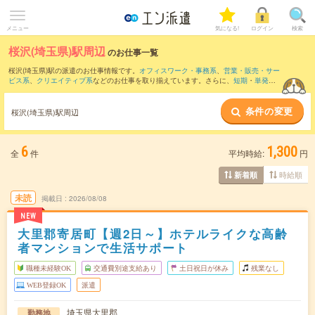
メニュー
気になる!
ログイン
検索
桜沢(埼玉県)駅周辺
のお仕事一覧
桜沢(埼玉県)駅の派遣のお仕事情報です。
オフィスワーク・事務系
、
営業・販売・サー
ビス系
、
クリエイティブ系
などのお仕事を取り揃えています。さらに、
短期
・
単発
な
どの期間や、
職種未経験OK
などのこだわり条件で絞り込んでいただけます。
条件の変更
また、
籠原駅
・
本庄駅
・
児玉駅
・
深谷駅
・
武川駅
など近隣駅のお仕事もご確認いただ
桜沢(埼玉県)駅周辺
けます。
6
1,300
全
件
平均時給:
円
時給順
新着順
未読
掲載日
2026/08/08
NEW
大里郡寄居町【週2日～】ホテルライクな高齢
者マンションで生活サポート
職種未経験OK
交通費別途支給あり
土日祝日が休み
残業なし
WEB登録OK
派遣
埼玉県大里郡
勤務地