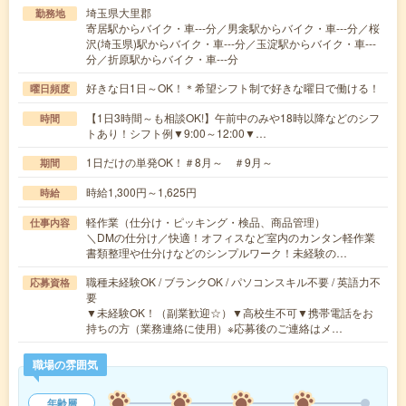
埼玉県大里郡
勤務地
寄居駅からバイク・車---分／男衾駅からバイク・車---分／桜
沢(埼玉県)駅からバイク・車---分／玉淀駅からバイク・車---
分／折原駅からバイク・車---分
好きな日1日～OK！＊希望シフト制で好きな曜日で働ける！
曜日頻度
【1日3時間～も相談OK!】午前中のみや18時以降などのシフ
時間
トあり！シフト例▼9:00～12:00▼…
1日だけの単発OK！＃8月～ ＃9月～
期間
時給1,300円～1,625円
時給
軽作業（仕分け・ピッキング・検品、商品管理）
仕事内容
＼DMの仕分け／快適！オフィスなど室内のカンタン軽作業
書類整理や仕分けなどのシンプルワーク！未経験の…
職種未経験OK / ブランクOK / パソコンスキル不要 / 英語力不
応募資格
要
▼未経験OK！（副業歓迎☆）▼高校生不可▼携帯電話をお
持ちの方（業務連絡に使用）※応募後のご連絡はメ…
職場の雰囲気
年齢層