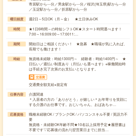
寄居駅から---分／男衾駅から---分／桜沢(埼玉県)駅から---分
／玉淀駅から---分／折原駅から---分
週2日～5日OK（月～金） ★土日休みOK
曜日頻度
★1日6時間～の時短シフトOK★スタート時間選べます！
時間
7:00～16:009:00～17:0011:…
開始日はご相談ください！ ★急募 ★職場が気に入れば、
期間
長期でも働けます！
無資格未経験：時給1300円～ 経験者：時給1400円～ ★
時給
日払い／週払い制度あり（月払いも選べます）※稼働開始時
は手続き完了次第のお支払いとなります。
交通費
交通費全額支給※規定有
介護関連
仕事内容
＊入居者の方の「ありがとう」が嬉しい＊お年寄りを笑顔に
する介護のお仕事です。おじいちゃん、おばあちゃ…
職種未経験OK / ブランクOK / パソコンスキル不要 / 英語力不
応募資格
要
無資格・未経験OK年齢不問★10名以上採用予定★履歴書は
不要です▽応募後の流れ1)翌営業日までに担当…