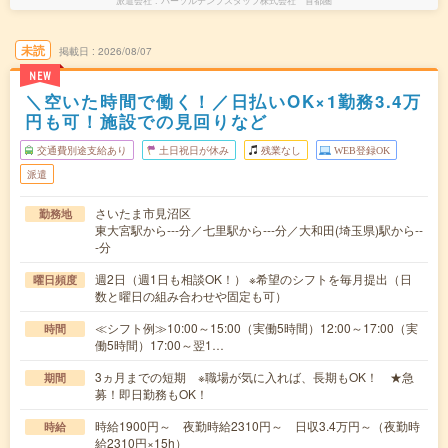
派遣会社
パーソルテンプスタッフ株式会社 首都圏
未読
掲載日
2026/08/07
NEW
＼空いた時間で働く！／日払いOK×1勤務3.4万
円も可！施設での見回りなど
交通費別途支給あり
土日祝日が休み
残業なし
WEB登録OK
派遣
さいたま市見沼区
勤務地
東大宮駅から---分／七里駅から---分／大和田(埼玉県)駅から--
-分
週2日（週1日も相談OK！） ※希望のシフトを毎月提出（日
曜日頻度
数と曜日の組み合わせや固定も可）
≪シフト例≫10:00～15:00（実働5時間）12:00～17:00（実
時間
働5時間）17:00～翌1…
3ヵ月までの短期 ※職場が気に入れば、長期もOK！ ★急
期間
募！即日勤務もOK！
時給1900円～ 夜勤時給2310円～ 日収3.4万円～（夜勤時
時給
給2310円×15h）