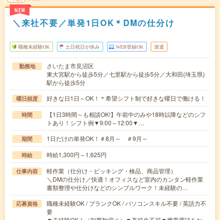
NEW
＼来社不要／単発1日OK＊DMの仕分け
職種未経験OK
土日祝日が休み
WEB登録OK
派遣
さいたま市見沼区
勤務地
東大宮駅から徒歩5分／七里駅から徒歩5分／大和田(埼玉県)
駅から徒歩5分
好きな日1日～OK！＊希望シフト制で好きな曜日で働ける！
曜日頻度
【1日3時間～も相談OK!】午前中のみや18時以降などのシフ
時間
トあり！シフト例▼9:00～12:00▼…
1日だけの単発OK！＃8月～ ＃9月～
期間
時給1,300円～1,625円
時給
軽作業（仕分け・ピッキング・検品、商品管理）
仕事内容
＼DMの仕分け／快適！オフィスなど室内のカンタン軽作業
書類整理や仕分けなどのシンプルワーク！未経験の…
職種未経験OK / ブランクOK / パソコンスキル不要 / 英語力不
応募資格
要
▼未経験OK！（副業歓迎☆）▼高校生不可▼携帯電話をお