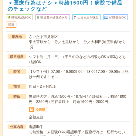
＜医療行為はナシ＞時給1500円！病院で備品
のチェックなど
職種未経験OK
交通費別途支給あり
土日祝日が休み
WEB登録OK
派遣
さいたま市見沼区
勤務地
東大宮駅から---分／七里駅から---分／大和田(埼玉県)駅から--
-分
シフト制（月～日） ※平日のみなどの相談もOK ※週3なども
曜日頻度
相談OK
【シフト例】07:00～16:0009:00～18:0017:00～09:00※ 上記
時間
は一例です！そ…
即日～2ヶ月以上
期間
無資格の方：時給1500円～1875円 / 介護福祉士：時給1800
時給
円～2250円 / 初任者以上：時給1600円～2000円
交通費
全額支給
看護助手
仕事内容
＼無資格・未経験OKの看護助手／医療行為は一切行わない