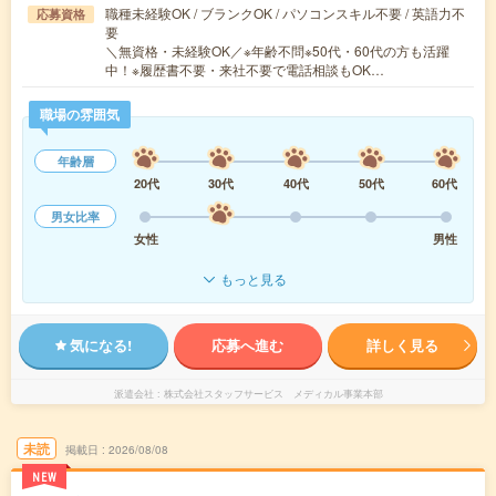
職種未経験OK / ブランクOK / パソコンスキル不要 / 英語力不
応募資格
要
＼無資格・未経験OK／※年齢不問※50代・60代の方も活躍
中！※履歴書不要・来社不要で電話相談もOK…
職場の雰囲気
年齢層
20代
30代
40代
50代
60代
男女比率
女性
男性
もっと見る
気になる!
応募へ進む
詳しく見る
派遣会社
株式会社スタッフサービス メディカル事業本部
未読
掲載日
2026/08/08
NEW