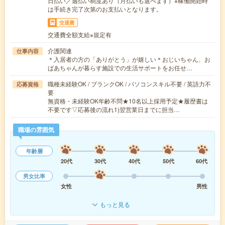
日払い／週払い制度あり（月払いも選べます）※稼働開始時
は手続き完了次第のお支払いとなります。
交通費
交通費全額支給※規定有
介護関連
仕事内容
＊入居者の方の「ありがとう」が嬉しい＊おじいちゃん、お
ばあちゃんが暮らす施設での生活サポートをお任せ…
職種未経験OK / ブランクOK / パソコンスキル不要 / 英語力不
応募資格
要
無資格・未経験OK年齢不問★10名以上採用予定★履歴書は
不要です▽応募後の流れ1)翌営業日までに担当…
職場の雰囲気
年齢層
20代
30代
40代
50代
60代
男女比率
女性
男性
もっと見る