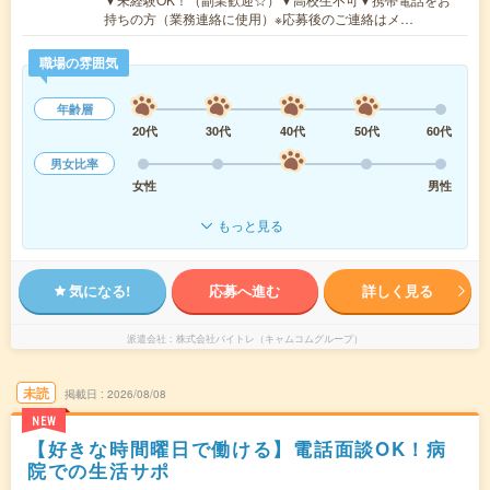
持ちの方（業務連絡に使用）※応募後のご連絡はメ…
職場の雰囲気
年齢層
20代
30代
40代
50代
60代
男女比率
女性
男性
もっと見る
気になる!
応募へ進む
詳しく見る
派遣会社
株式会社バイトレ（キャムコムグループ）
未読
掲載日
2026/08/08
NEW
【好きな時間曜日で働ける】電話面談OK！病
院での生活サポ