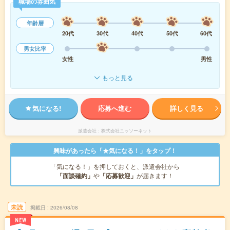
職場の雰囲気
年齢層
20代
30代
40代
50代
60代
男女比率
女性
男性
もっと見る
気になる!
応募へ進む
詳しく見る
派遣会社
株式会社ニッソーネット
興味があったら「★気になる！」をタップ！
「気になる！」を押しておくと、派遣会社から
「面談確約」
や
「応募歓迎」
が届きます！
未読
掲載日
2026/08/08
NEW