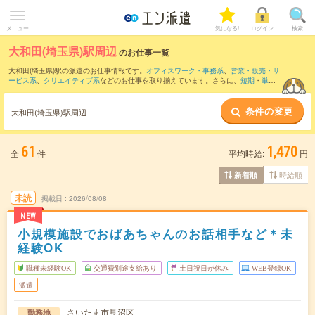
メニュー
気になる!
ログイン
検索
大和田(埼玉県)駅周辺
のお仕事一覧
大和田(埼玉県)駅の派遣のお仕事情報です。
オフィスワーク・事務系
、
営業・販売・サ
ービス系
、
クリエイティブ系
などのお仕事を取り揃えています。さらに、
短期
・
単発
などの期間や、
職種未経験OK
などのこだわり条件で絞り込んでいただけます。
条件の変更
また、
大宮(埼玉県)駅
・
さいたま新都心駅
・
浦和駅
・
北大宮駅
・
上尾駅
など近隣駅のお
大和田(埼玉県)駅周辺
仕事もご確認いただけます。
61
1,470
全
件
平均時給:
円
時給順
新着順
未読
掲載日
2026/08/08
NEW
小規模施設でおばあちゃんのお話相手など＊未
経験OK
職種未経験OK
交通費別途支給あり
土日祝日が休み
WEB登録OK
派遣
さいたま市見沼区
勤務地