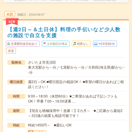
未読
掲載日
2026/08/07
NEW
【週2日～＆土日休】料理の手伝いなど少人数
の施設で自立を支援
交通費別途支給あり
土日祝日が休み
残業なし
WEB登録OK
派遣
さいたま市見沼区
勤務地
東大宮駅から---分／七里駅から---分／大和田(埼玉県)駅から--
-分
週2日～OK ■曜日固定の相談OK！ ■希望の曜日があればご相
曜日頻度
談ください！
9:00～18:00（休憩60分）■ご希望があれば下記シフトも
時間
OK！早番 7:00～16:00遅番 …
【現在も積極採用中！急募！】2カ月～ ■ご応募から最短2
期間
～3日後の就業も相談可能です！
時給1450円～ ■週払いOK
時給