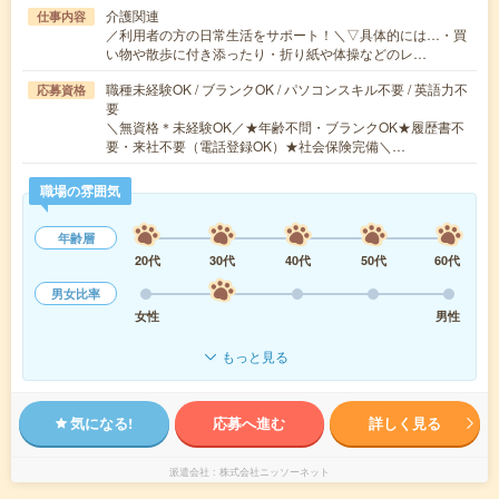
介護関連
仕事内容
／利用者の方の日常生活をサポート！＼▽具体的には…・買
い物や散歩に付き添ったり・折り紙や体操などのレ…
職種未経験OK / ブランクOK / パソコンスキル不要 / 英語力不
応募資格
要
＼無資格＊未経験OK／★年齢不問・ブランクOK★履歴書不
要・来社不要（電話登録OK）★社会保険完備＼…
職場の雰囲気
年齢層
20代
30代
40代
50代
60代
男女比率
女性
男性
もっと見る
気になる!
応募へ進む
詳しく見る
派遣会社
株式会社ニッソーネット