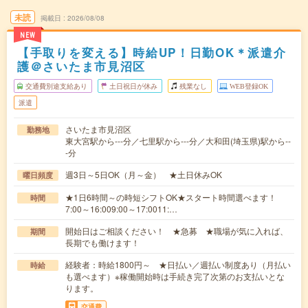
未読
掲載日
2026/08/08
NEW
【手取りを変える】時給UP！日勤OK＊派遣介
護＠さいたま市見沼区
交通費別途支給あり
土日祝日が休み
残業なし
WEB登録OK
派遣
さいたま市見沼区
勤務地
東大宮駅から---分／七里駅から---分／大和田(埼玉県)駅から--
-分
週3日～5日OK（月～金） ★土日休みOK
曜日頻度
★1日6時間～の時短シフトOK★スタート時間選べます！
時間
7:00～16:009:00～17:0011:…
開始日はご相談ください！ ★急募 ★職場が気に入れば、
期間
長期でも働けます！
経験者：時給1800円～ ★日払い／週払い制度あり（月払い
時給
も選べます）※稼働開始時は手続き完了次第のお支払いとな
ります。
交通費