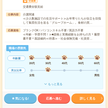
交通費
交通費全額支給
介護関連
仕事内容
≪少人数施設での生活サポート≫お年寄りたちが自立を目指
して集団生活を送る「グループホーム」。食材の買…
ブランクOK / パソコンスキル不要 / 英語力不要
応募資格
≪年齢・学歴不問！≫■資格と実務経験をお持ちの方＊履歴
書不要＊面談確約≪待遇≫・社会保険完備・社員登…
職場の雰囲気
年齢層
20代
30代
40代
50代
60代
男女比率
女性
男性
もっと見る
気になる!
応募へ進む
詳しく見る