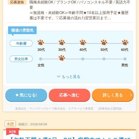
職種未経験OK / ブランクOK / パソコンスキル不要 / 英語力不
応募資格
要
≪無資格・未経験OK≫年齢不問★10名以上採用予定★履歴
書は不要です。▽応募後の流れ1)翌営業日まで…
職場の雰囲気
年齢層
20代
30代
40代
50代
60代
男女比率
女性
男性
もっと見る
気になる!
応募へ進む
詳しく見る
派遣会社
マンパワーグループ株式会社 ケアサービス事業部 （医療福祉介護関連）
未読
掲載日
2026/08/08
NEW