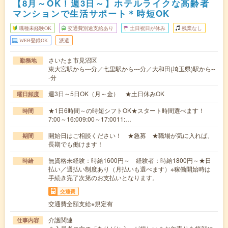
【8月～OK！週3日～】ホテルライクな高齢者
マンションで生活サポート＊時短OK
職種未経験OK
交通費別途支給あり
土日祝日が休み
残業なし
WEB登録OK
派遣
さいたま市見沼区
勤務地
東大宮駅から---分／七里駅から---分／大和田(埼玉県)駅から--
-分
週3日～5日OK（月～金） ★土日休みOK
曜日頻度
★1日6時間～の時短シフトOK★スタート時間選べます！
時間
7:00～16:009:00～17:0011:…
開始日はご相談ください！ ★急募 ★職場が気に入れば、
期間
長期でも働けます！
無資格未経験：時給1600円～ 経験者：時給1800円～★日
時給
払い／週払い制度あり（月払いも選べます）※稼働開始時は
手続き完了次第のお支払いとなります。
交通費
交通費全額支給※規定有
介護関連
仕事内容