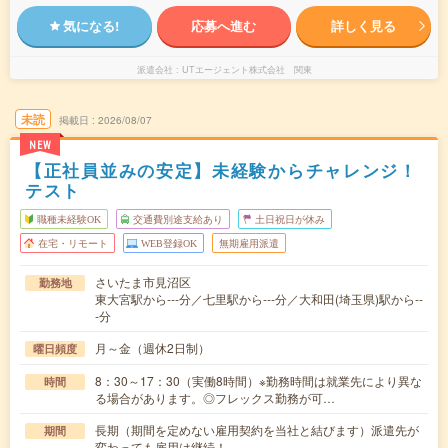
気になる!
応募へ進む
詳しく見る
派遣会社
UTエージェント株式会社 関東
未読
掲載日
2026/08/07
NEW
【正社員並みの安定】未経験からチャレンジ！
テスト
職種未経験OK
交通費別途支給あり
土日祝日が休み
在宅・リモート
WEB登録OK
無期雇用派遣
さいたま市見沼区
勤務地
東大宮駅から---分／七里駅から---分／大和田(埼玉県)駅から--
-分
月～金（週休2日制）
曜日頻度
8：30～17：30（実働8時間）※勤務時間は就業先により異な
時間
る場合があります。◎フレックス勤務が可…
長期（期間を定めない雇用契約を当社と結びます）派遣先が
期間
変わっても雇用は継続！