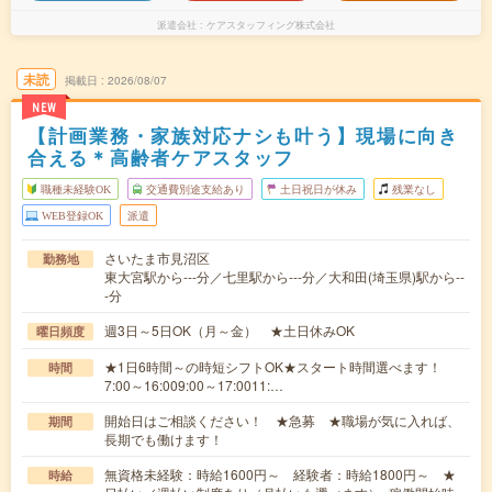
派遣会社
ケアスタッフィング株式会社
未読
掲載日
2026/08/07
NEW
【計画業務・家族対応ナシも叶う】現場に向き
合える＊高齢者ケアスタッフ
職種未経験OK
交通費別途支給あり
土日祝日が休み
残業なし
WEB登録OK
派遣
さいたま市見沼区
勤務地
東大宮駅から---分／七里駅から---分／大和田(埼玉県)駅から--
-分
週3日～5日OK（月～金） ★土日休みOK
曜日頻度
★1日6時間～の時短シフトOK★スタート時間選べます！
時間
7:00～16:009:00～17:0011:…
開始日はご相談ください！ ★急募 ★職場が気に入れば、
期間
長期でも働けます！
無資格未経験：時給1600円～ 経験者：時給1800円～ ★
時給