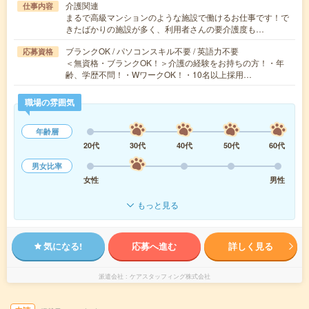
介護関連
仕事内容
まるで高級マンションのような施設で働けるお仕事です！で
きたばかりの施設が多く、利用者さんの要介護度も…
ブランクOK / パソコンスキル不要 / 英語力不要
応募資格
＜無資格・ブランクOK！＞介護の経験をお持ちの方！・年
齢、学歴不問！・WワークOK！・10名以上採用…
職場の雰囲気
年齢層
20代
30代
40代
50代
60代
男女比率
女性
男性
もっと見る
気になる!
応募へ進む
詳しく見る
派遣会社
ケアスタッフィング株式会社