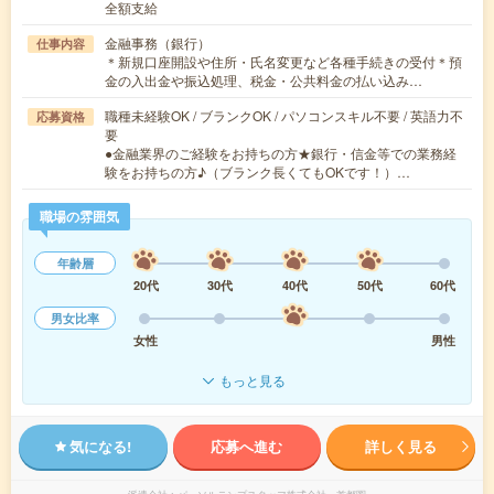
全額支給
金融事務（銀行）
仕事内容
＊新規口座開設や住所・氏名変更など各種手続きの受付＊預
金の入出金や振込処理、税金・公共料金の払い込み…
職種未経験OK / ブランクOK / パソコンスキル不要 / 英語力不
応募資格
要
●金融業界のご経験をお持ちの方★銀行・信金等での業務経
験をお持ちの方♪（ブランク長くてもOKです！）…
職場の雰囲気
年齢層
20代
30代
40代
50代
60代
男女比率
女性
男性
もっと見る
気になる!
応募へ進む
詳しく見る