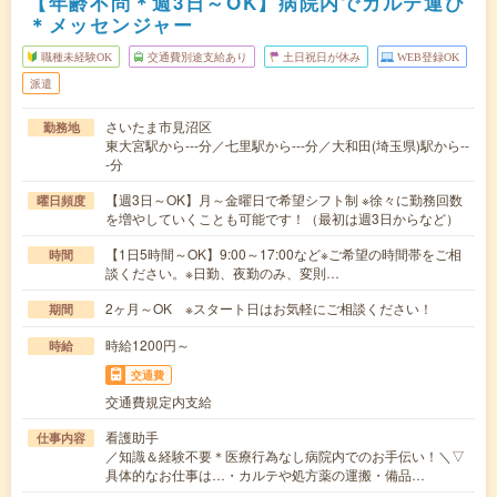
【年齢不問＊週3日～OK】病院内でカルテ運び
＊メッセンジャー
職種未経験OK
交通費別途支給あり
土日祝日が休み
WEB登録OK
派遣
さいたま市見沼区
勤務地
東大宮駅から---分／七里駅から---分／大和田(埼玉県)駅から--
-分
【週3日～OK】月～金曜日で希望シフト制 ※徐々に勤務回数
曜日頻度
を増やしていくことも可能です！（最初は週3日からなど）
【1日5時間～OK】9:00～17:00など※ご希望の時間帯をご相
時間
談ください。※日勤、夜勤のみ、変則…
2ヶ月～OK ※スタート日はお気軽にご相談ください！
期間
時給1200円～
時給
交通費
交通費規定内支給
看護助手
仕事内容
／知識＆経験不要＊医療行為なし病院内でのお手伝い！＼▽
具体的なお仕事は…・カルテや処方薬の運搬・備品…