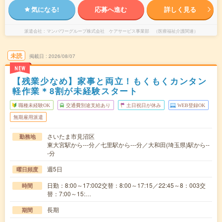
気になる!
応募へ進む
詳しく見る
派遣会社
マンパワーグループ株式会社 ケアサービス事業部 （医療福祉介護関連）
未読
掲載日
2026/08/07
NEW
【残業少なめ】家事と両立！もくもくカンタン
軽作業＊8割が未経験スタート
職種未経験OK
交通費別途支給あり
土日祝日が休み
WEB登録OK
無期雇用派遣
さいたま市見沼区
勤務地
東大宮駅から---分／七里駅から---分／大和田(埼玉県)駅から--
-分
週5日
曜日頻度
日勤：8:00～17:002交替：8:00～17:15／22:45～8：003交
時間
替：7:00～15:…
長期
期間