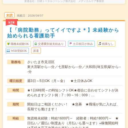
派遣会社
日研トータルソーシング株式会社 メディカルケア事業部
未読
掲載日
2026/08/07
NEW
【「病院勤務」ってイイですよ＊】未経験から
始められる看護助手
職種未経験OK
交通費別途支給あり
土日祝日が休み
残業なし
WEB登録OK
派遣
さいたま市見沼区
勤務地
東大宮駅から---分／七里駅から---分／大和田(埼玉県)駅から--
-分
週3日～5日OK（月～金） ★土日休みOK
曜日頻度
★1日6時間～の時短シフトOK★都合に合わせてシフトが決
時間
められますシフト例：7：00～16：009：…
開始日はご相談ください！ ★急募 ★職場が気に入れば、
期間
長期でも働けます！
無資格未経験：時給1600円～ 経験者：時給1800円～ ★
時給
日払い／週払い制度あり（月払いも選べます）※稼働開始時
は手続き完了次第のお支払いとなります。