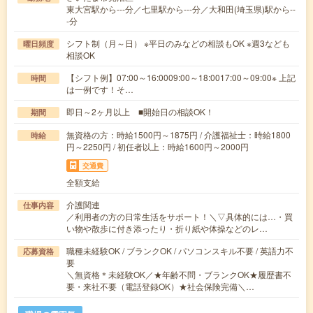
東大宮駅から---分／七里駅から---分／大和田(埼玉県)駅から--
-分
シフト制（月～日） ※平日のみなどの相談もOK ※週3なども
曜日頻度
相談OK
【シフト例】07:00～16:0009:00～18:0017:00～09:00※ 上記
時間
は一例です！そ…
即日～2ヶ月以上 ■開始日の相談OK！
期間
無資格の方：時給1500円～1875円 / 介護福祉士：時給1800
時給
円～2250円 / 初任者以上：時給1600円～2000円
交通費
全額支給
介護関連
仕事内容
／利用者の方の日常生活をサポート！＼▽具体的には…・買
い物や散歩に付き添ったり・折り紙や体操などのレ…
職種未経験OK / ブランクOK / パソコンスキル不要 / 英語力不
応募資格
要
＼無資格＊未経験OK／★年齢不問・ブランクOK★履歴書不
要・来社不要（電話登録OK）★社会保険完備＼…