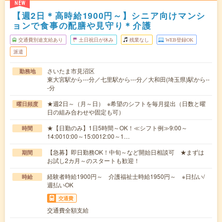
NEW
【週2日＊高時給1900円～】シニア向けマンシ
ョンで食事の配膳や見守り＊介護
交通費別途支給あり
土日祝日が休み
残業なし
WEB登録OK
派遣
さいたま市見沼区
勤務地
東大宮駅から---分／七里駅から---分／大和田(埼玉県)駅から--
-分
★週2日～（月～日） ※希望のシフトを毎月提出（日数と曜
曜日頻度
日の組み合わせや固定も可）
★【日勤のみ】1日5時間～OK！≪シフト例≫9:00～
時間
14:0010:00～15:0012:00～1…
【急募】即日勤務OK！中旬～など開始日相談可 ★まずは
期間
お試し2カ月～のスタートも歓迎！
経験者時給1900円～ 介護福祉士時給1950円～ ※日払い/
時給
週払いOK
交通費
交通費全額支給