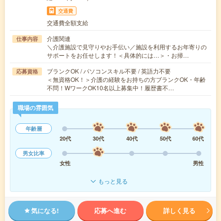
交通費
交通費全額支給
介護関連
仕事内容
＼介護施設で見守りやお手伝い／施設を利用するお年寄りの
サポートをお任せします！＜具体的には…＞・お掃…
ブランクOK / パソコンスキル不要 / 英語力不要
応募資格
＜無資格OK！＞介護の経験をお持ちの方ブランクOK・年齢
不問！WワークOK10名以上募集中！履歴書不…
職場の雰囲気
年齢層
20代
30代
40代
50代
60代
男女比率
女性
男性
もっと見る
気になる!
応募へ進む
詳しく見る