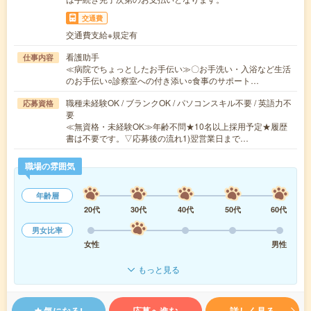
交通費
交通費支給※規定有
看護助手
仕事内容
≪病院でちょっとしたお手伝い≫〇お手洗い・入浴など生活
のお手伝い○診察室への付き添い○食事のサポート…
職種未経験OK / ブランクOK / パソコンスキル不要 / 英語力不
応募資格
要
≪無資格・未経験OK≫年齢不問★10名以上採用予定★履歴
書は不要です。▽応募後の流れ1)翌営業日まで…
職場の雰囲気
年齢層
20代
30代
40代
50代
60代
男女比率
女性
男性
もっと見る
気になる!
応募へ進む
詳しく見る