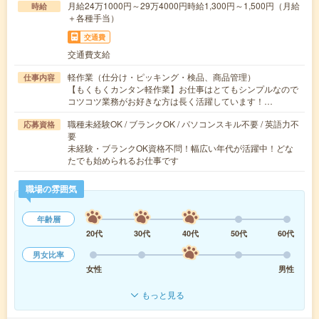
月給24万1000円～29万4000円時給1,300円～1,500円（月給
時給
＋各種手当）
交通費
交通費支給
軽作業（仕分け・ピッキング・検品、商品管理）
仕事内容
【もくもくカンタン軽作業】お仕事はとてもシンプルなので
コツコツ業務がお好きな方は長く活躍しています！…
職種未経験OK / ブランクOK / パソコンスキル不要 / 英語力不
応募資格
要
未経験・ブランクOK資格不問！幅広い年代が活躍中！どな
たでも始められるお仕事です
職場の雰囲気
年齢層
20代
30代
40代
50代
60代
男女比率
女性
男性
もっと見る