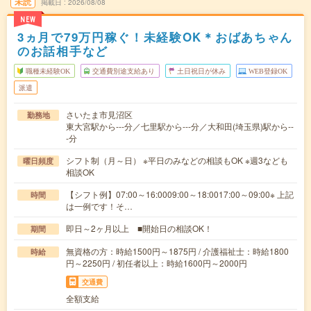
未読
掲載日
2026/08/08
NEW
3ヵ月で79万円稼ぐ！未経験OK＊おばあちゃん
のお話相手など
職種未経験OK
交通費別途支給あり
土日祝日が休み
WEB登録OK
派遣
さいたま市見沼区
勤務地
東大宮駅から---分／七里駅から---分／大和田(埼玉県)駅から--
-分
シフト制（月～日） ※平日のみなどの相談もOK ※週3なども
曜日頻度
相談OK
【シフト例】07:00～16:0009:00～18:0017:00～09:00※ 上記
時間
は一例です！そ…
即日～2ヶ月以上 ■開始日の相談OK！
期間
無資格の方：時給1500円～1875円 / 介護福祉士：時給1800
時給
円～2250円 / 初任者以上：時給1600円～2000円
交通費
全額支給