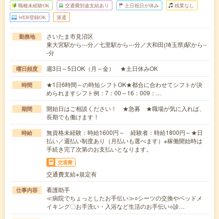
職種未経験OK
交通費別途支給あり
土日祝日が休み
残業なし
WEB登録OK
派遣
さいたま市見沼区
勤務地
東大宮駅から---分／七里駅から---分／大和田(埼玉県)駅から--
-分
週3日～5日OK（月～金） ★土日休みOK
曜日頻度
★1日6時間～の時短シフトOK★都合に合わせてシフトが決
時間
められますシフト例：7：00～16：009：…
開始日はご相談ください！ ★急募 ★職場が気に入れば、
期間
長期でも働けます！
無資格未経験：時給1600円～ 経験者：時給1800円～★日
時給
払い／週払い制度あり（月払いも選べます）※稼働開始時は
手続き完了次第のお支払いとなります。
交通費
交通費支給※規定有
看護助手
仕事内容
≪病院でちょっとしたお手伝い≫○シーツの交換やベッドメ
イキング〇お手洗い・入浴など生活のお手伝い○診…