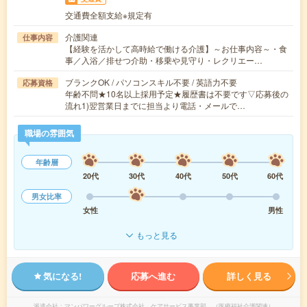
交通費全額支給※規定有
介護関連
仕事内容
【経験を活かして高時給で働ける介護】～お仕事内容～・食
事／入浴／排せつ介助・移乗や見守り・レクリエー…
ブランクOK / パソコンスキル不要 / 英語力不要
応募資格
年齢不問★10名以上採用予定★履歴書は不要です▽応募後の
流れ1)翌営業日までに担当より電話・メールで…
職場の雰囲気
年齢層
20代
30代
40代
50代
60代
男女比率
女性
男性
もっと見る
気になる!
応募へ進む
詳しく見る
派遣会社
マンパワーグループ株式会社 ケアサービス事業部 （医療福祉介護関連）