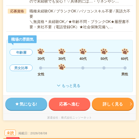
ので未経験でも安心！▽具体的には…・リネンやシ…
職種未経験OK / ブランクOK / パソコンスキル不要 / 英語力不
応募資格
要
＼無資格＊未経験OK／★年齢不問・ブランクOK★履歴書不
要・来社不要（電話登録OK）★社会保険完備＼…
職場の雰囲気
年齢層
20代
30代
40代
50代
60代
男女比率
女性
男性
もっと見る
気になる!
応募へ進む
詳しく見る
派遣会社
株式会社ニッソーネット
未読
掲載日
2026/08/08