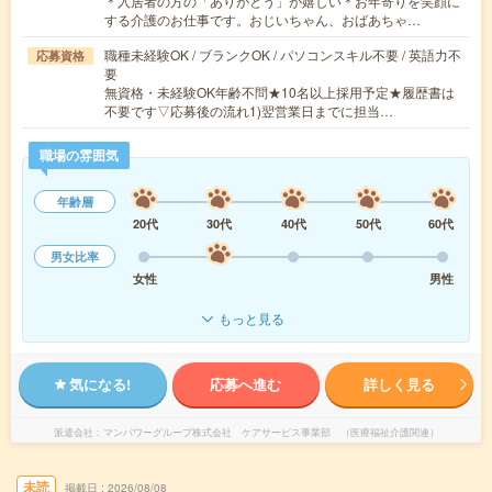
＊入居者の方の「ありがとう」が嬉しい＊お年寄りを笑顔に
する介護のお仕事です。おじいちゃん、おばあちゃ…
職種未経験OK / ブランクOK / パソコンスキル不要 / 英語力不
応募資格
要
無資格・未経験OK年齢不問★10名以上採用予定★履歴書は
不要です▽応募後の流れ1)翌営業日までに担当…
職場の雰囲気
年齢層
20代
30代
40代
50代
60代
男女比率
女性
男性
もっと見る
気になる!
応募へ進む
詳しく見る
派遣会社
マンパワーグループ株式会社 ケアサービス事業部 （医療福祉介護関連）
未読
掲載日
2026/08/08