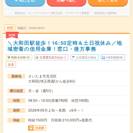
派遣会社
マンパワーグループ株式会社 ケアサービス事業部 （医療福祉介護関連）
未読
掲載日
2026/08/07
NEW
＼大和田駅徒歩！16:50定時＆土日祝休み／地
域密着の信用金庫！窓口・後方事務
職種未経験OK
交通費別途支給あり
土日祝日が休み
WEB登録OK
派遣
さいたま市見沼区
勤務地
大和田(埼玉県)駅から徒歩8分
月～金（週5日）
曜日頻度
08:50～16:50(実働7時間 休憩1時間)
時間
2026年09月上旬～長期 ※9月～！
期間
時給1500円 月収例 210,000円+残業代
時給
交通費