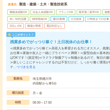
製造・建築・土木・製造技術系
派遣先
職種未経験OK
社会人未経験OK
ブランクOK
既卒第二新卒OK
複数
40～50代活躍
WEB登録OK
週5日勤務
土日祝休
17時前までの仕事
日払いOK
職場が禁煙
電話対応なし
ここがポイント！
残業多めでがっつり稼ぐ！土日祝休のお仕事！
≪残業多めでがっつり稼ぐ≫高収入を希望される方にオススメ。残業
お仕事≫家族や友人と一緒にプライベート満喫！≪髪型自由≫基本的
ばOKです！(規定有)≪ラクラク制服アリ≫制服があるので、毎日の
≫新しいことにチャレンジするのは不安だけど、しっかり働く環境が
テ…
つづきを見る
勤務地
埼玉県桶川市
内宿駅から車5分
曜日頻度
月～金
時間
08:00～17:00