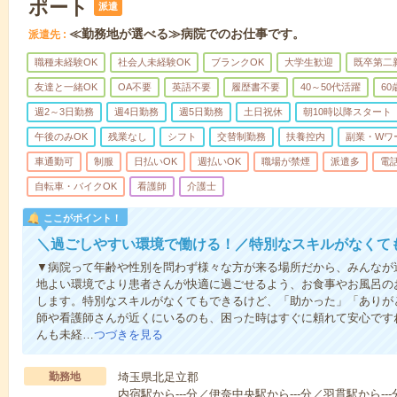
ポート
派遣
≪勤務地が選べる≫病院でのお仕事です。
派遣先
職種未経験OK
社会人未経験OK
ブランクOK
大学生歓迎
既卒第二
友達と一緒OK
OA不要
英語不要
履歴書不要
40～50代活躍
6
週2～3日勤務
週4日勤務
週5日勤務
土日祝休
朝10時以降スタート
午後のみOK
残業なし
シフト
交替制勤務
扶養控内
副業・Wワ
車通勤可
制服
日払いOK
週払いOK
職場が禁煙
派遣多
電
自転車・バイクOK
看護師
介護士
ここがポイント！
＼過ごしやすい環境で働ける！／特別なスキルがなくて
▼病院って年齢や性別を問わず様々な方が来る場所だから、みんなが
地よい環境でより患者さんが快適に過ごせるよう、お食事やお風呂の
します。特別なスキルがなくてもできるけど、「助かった」「ありが
師や看護師さんが近くにいるのも、困った時はすぐに頼れて安心です
んも未経…
つづきを見る
勤務地
埼玉県北足立郡
内宿駅から---分／伊奈中央駅から---分／羽貫駅から---