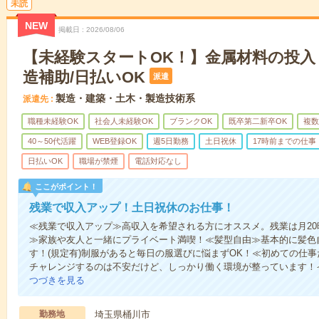
未読
NEW
掲載日
2026/08/06
【未経験スタートOK！】金属材料の投入
造補助/日払いOK
派遣
製造・建築・土木・製造技術系
派遣先
職種未経験OK
社会人未経験OK
ブランクOK
既卒第二新卒OK
複数
40～50代活躍
WEB登録OK
週5日勤務
土日祝休
17時前までの仕事
日払いOK
職場が禁煙
電話対応なし
ここがポイント！
残業で収入アップ！土日祝休のお仕事！
≪残業で収入アップ≫高収入を希望される方にオススメ。残業は月2
≫家族や友人と一緒にプライベート満喫！≪髪型自由≫基本的に髪色
す！(規定有)制服があると毎日の服選びに悩まずOK！≪初めての仕
チャレンジするのは不安だけど、しっかり働く環境が整っています！イ
つづきを見る
勤務地
埼玉県桶川市