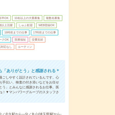
新卒OK
10名以上の大量募集
複数名募集
0歳以上活躍
しゅふ歓迎
WEB登録OK
16時前までの仕事
17時前までの仕事
ークOK
医療福祉
交費支給
話対応なし
ルーティン
も「ありがとう」と感謝される＊
過ごしやすく設計されているんです。心
お手伝い、検査の付き添いなどをお任せ
とう」とみんなに感謝されるお仕事。医
ね！▼マンパワーグループのスタッフさ
分／志久駅から---分／丸山(埼玉県)駅から-