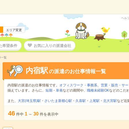
ヘル
エリア変更
た希望条件
お気に入りの派遣会社
事一覧
内宿駅
の派遣のお仕事情報一覧
内宿駅の派遣のお仕事情報です。
オフィスワーク・事務系
、
営業・販売・サー
揃えています。さらに、
短期
・
単発
などの期間や、
職種未経験OK
などのこだ
また、
大宮(埼玉県)駅
・
さいたま新都心駅
・
久喜駅
・
上尾駅
・
北大宮駅
など近
46
1
30
件中
～
件を表示中