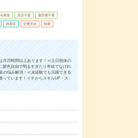
名募集
英語不要
履歴書不要
残業多
交費支給
制服
は月20時間以上あります！≪土日祝休の
に髪色自由で明るすぎたり奇抜でなけれ
服装の悩み解消！≪未経験でも活躍できる
整っています！イチからスキルUP・ス