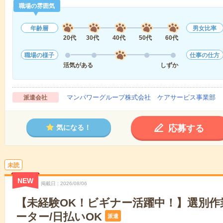
職場の雰囲気
年齢層
男女比率
20代
30代
40代
50代
60代
職場の様子
仕事の仕方
活気がある
しずか
マンパワーグループ株式会社 ケアサービス事業部 
派遣会社
応募する
気になる！
未読
NEW
掲載日
2026/08/06
【未経験OK！ビギナー活躍中！】選別作
ーター/日払いOK
派遣