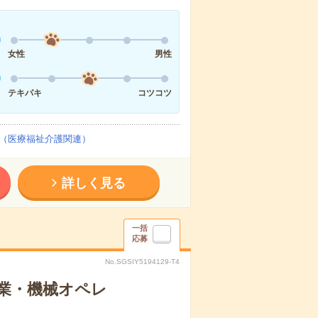
女性
男性
テキパキ
コツコツ
（医療福祉介護関連）
詳しく見る
一括
応募
No.SGSIY5194129-T4
業・機械オペレ