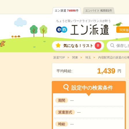
エン派遣
74686
件
エンバイト
82531
件
ちょうど良いワークライフバランスが叶う
関東版
気になる！リスト
0
保存し
派遣TOP
関東
埼玉
内宿駅周辺の派遣の仕
,
1
4
3
9
平均時給:
円
設定中の検索条件
期間
---
派遣形式
---
時給
---