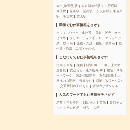
大宮(埼玉県)駅
鉄道博物館駅
吉野原駅
今羽駅
原市駅
沼南駅
加茂宮駅
東宮原
駅
羽貫駅
志久駅
職種でお仕事情報をさがす
オフィスワーク・事務系
営業・販売・サー
ビス系
クリエイティブ系
IT・エンジニア
系
技術系
医療・介護・福祉・教育系
軽
作業・物流・工場・その他
こだわりでお仕事情報をさがす
短期
単発
職種未経験OK
10名以上の大
量募集
友だちと一緒の応募OK
在宅・リモ
ートワーク
週2～3日勤務
週4日勤務
土
日祝のみ勤務
残業なし
副業・WワークOK
交通費別途支給あり
語学力が活かせる
人気のワードでお仕事情報をさがす
急募
年齢不問
財団法人
英語
書類チェ
ック
テレビ局
封入
大学