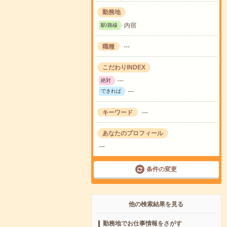
勤務地
内宿
駅/路線
職種
---
こだわりINDEX
---
絶対
---
できれば
キーワード
---
あなたのプロフィール
---
条件の変更
他の検索結果を見る
勤務地でお仕事情報をさがす