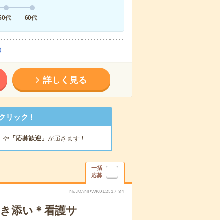
50代
60代
）
詳しく見る
クリック！
」
や
「応募歓迎」
が届きます！
一括
応募
No.MANPWK912517-34
付き添い＊看護サ