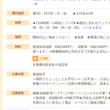
--分
曜日頻度
週3日～5日OK（月～金） ★土日休みOK
時間
★1日6時間～の時短シフトOK★都合に合わせてシフト
09：00～15：009：00～18：001…
つづきを見る
期間
開始日はご相談ください！ ★急募 ★職場が気に入
時給
無資格未経験：時給1600円～ 経験者：時給1800
選べます）※稼働開始時は手続き完了次第のお支払い
交通費
交通費全額支給※規定有
仕事内容
看護助手
≪病院でちょっとしたお手伝い≫〇お手洗い・入浴な
食事のサポート〇シーツ交換や環境整備など…患者さ
応募資格
職種未経験OK / ブランクOK / パソコンスキル不要 /
≪無資格・未経験OK≫年齢不問★10名以上採用予定
営業日までに担当より電話・メールでご連絡2)電話…