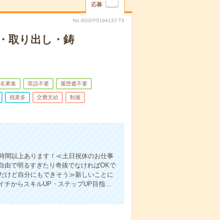
応募
No.SGSIY5194137-T3
・取り出し・鋳
名募集
英語不要
履歴書不要
残業多
交費支給
制服
0時間以上あります！≪土日祝休のお仕事
自由で明るすぎたり奇抜でなければOKで
事だけど自分にもできそう≫新しいことに
チからスキルUP・ステップUP目指…