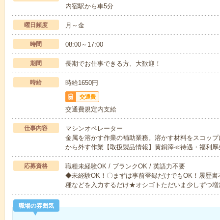
内宿駅から車5分
曜日頻度
月～金
時間
08:00～17:00
期間
長期でお仕事できる方、大歓迎！
時給
時給1650円
交通費
交通費規定内支給
仕事内容
マシンオペレーター
金属を溶かす作業の補助業務。溶かす材料をスコップ
から外す作業【取扱製品情報】黄銅滓≪待遇・福利厚
応募資格
職種未経験OK / ブランクOK / 英語力不要
◆未経験OK！〇まずは事前登録だけでもOK！履歴
種などを入力するだけ★オシゴトただいま少しずつ増
職場の雰囲気