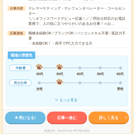
テレマーケティング・テレフォンオペレーター・コールセン
仕事内容
ター
＼＼オフィスワークデビュー応援！／／問合せ対応のお電話
業務で、人の役に立つやりがいのあるお仕事！≪お…
職種未経験OK / ブランクOK / パソコンスキル不要 / 英語力不
応募資格
要
・未経験OK！・両手でPC入力できる方
職場の雰囲気
年齢層
20代
30代
40代
50代
60代
男女比率
女性
男性
もっと見る
気になる!
応募へ進む
詳しく見る
派遣会社
SocioFuture WIT株式会社