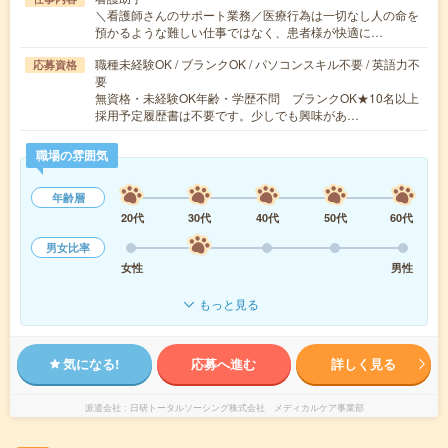
＼看護師さんのサポート業務／医療行為は一切なし人の命を
預かるような難しい仕事ではなく、患者様が快適に…
職種未経験OK / ブランクOK / パソコンスキル不要 / 英語力不
応募資格
要
無資格・未経験OK年齢・学歴不問 ブランクOK★10名以上
採用予定履歴書は不要です。少しでも興味があ…
職場の雰囲気
年齢層
20代
30代
40代
50代
60代
男女比率
女性
男性
もっと見る
気になる!
応募へ進む
詳しく見る
派遣会社
日研トータルソーシング株式会社 メディカルケア事業部