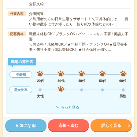
全額支給
介護関連
仕事内容
／利用者の方の日常生活をサポート！＼▽具体的には…・買
い物や散歩に付き添ったり・折り紙や体操などのレ…
職種未経験OK / ブランクOK / パソコンスキル不要 / 英語力不
応募資格
要
＼無資格＊未経験OK／★年齢不問・ブランクOK★履歴書不
要・来社不要（電話登録OK）★社会保険完備＼…
職場の雰囲気
年齢層
20代
30代
40代
50代
60代
男女比率
女性
男性
もっと見る
気になる!
応募へ進む
詳しく見る