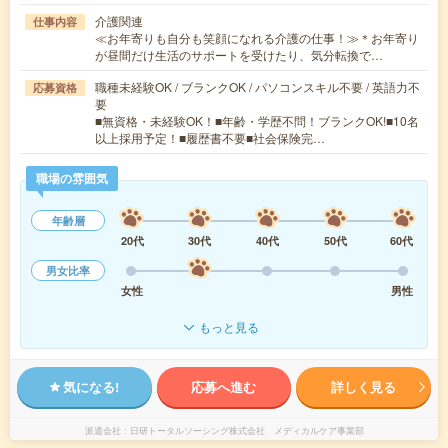
介護関連
仕事内容
≪お年寄りも自分も笑顔になれる介護の仕事！≫＊お年寄り
が昼間だけ生活のサポートを受けたり、気分転換で…
職種未経験OK / ブランクOK / パソコンスキル不要 / 英語力不
応募資格
要
■無資格・未経験OK！■年齢・学歴不問！ブランクOK!■10名
以上採用予定！■履歴書不要■社会保険完…
職場の雰囲気
年齢層
20代
30代
40代
50代
60代
男女比率
女性
男性
もっと見る
気になる!
応募へ進む
詳しく見る
派遣会社
日研トータルソーシング株式会社 メディカルケア事業部