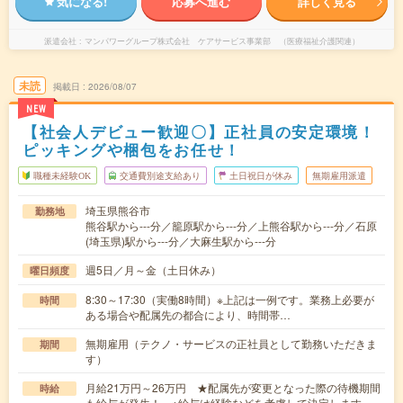
気になる!
応募へ進む
詳しく見る
派遣会社
マンパワーグループ株式会社 ケアサービス事業部 （医療福祉介護関連）
未読
掲載日
2026/08/07
NEW
【社会人デビュー歓迎〇】正社員の安定環境！
ピッキングや梱包をお任せ！
職種未経験OK
交通費別途支給あり
土日祝日が休み
無期雇用派遣
埼玉県熊谷市
勤務地
熊谷駅から---分／籠原駅から---分／上熊谷駅から---分／石原
(埼玉県)駅から---分／大麻生駅から---分
週5日／月～金（土日休み）
曜日頻度
8:30～17:30（実働8時間）※上記は一例です。業務上必要が
時間
ある場合や配属先の都合により、時間帯…
無期雇用（テクノ・サービスの正社員として勤務いただきま
期間
す）
月給21万円～26万円 ★配属先が変更となった際の待機期間
時給
も給与が発生！ ※給与は経験などを考慮して決定します