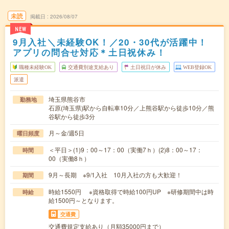
未読
掲載日
2026/08/07
NEW
9月入社＼未経験OK！／20・30代が活躍中！
アプリの問合せ対応＊土日祝休み！
職種未経験OK
交通費別途支給あり
土日祝日が休み
WEB登録OK
派遣
埼玉県熊谷市
勤務地
石原(埼玉県)駅から自転車10分／上熊谷駅から徒歩10分／熊
谷駅から徒歩3分
月～金/週5日
曜日頻度
＜平日＞(1)9：00～17：00（実働7ｈ）(2)8：00～17：
時間
00（実働8ｈ）
9月～長期 ※9/1入社 10月入社の方も大歓迎！
期間
時給1550円 ※資格取得で時給100円UP ※研修期間中は時
時給
給1500円～となります。
交通費
交通費規定支給あり（月額35000円まで）