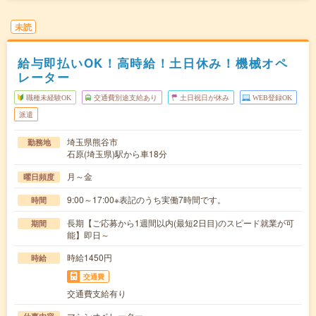
未読
給与即払いOK！高時給！土日休み！機械オペ
レーター
職種未経験OK
交通費別途支給あり
土日祝日が休み
WEB登録OK
派遣
埼玉県熊谷市
勤務地
石原(埼玉県)駅から車18分
月～金
曜日頻度
9:00～17:00※表記のうち実働7時間です。
時間
長期【ご応募から1週間以内(最短2日目)のスピード就業が可
期間
能】即日～
時給1450円
時給
交通費
交通費支給有り
マシンオペレーター