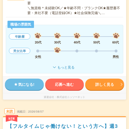
要
＼無資格＊未経験OK／★年齢不問・ブランクOK★履歴書不
要・来社不要（電話登録OK）★社会保険完備＼…
職場の雰囲気
年齢層
20代
30代
40代
50代
60代
男女比率
女性
男性
もっと見る
気になる!
応募へ進む
詳しく見る
派遣会社
株式会社ニッソーネット
未読
掲載日
2026/08/07
NEW
【フルタイムじゃ働けない！という方へ】週3