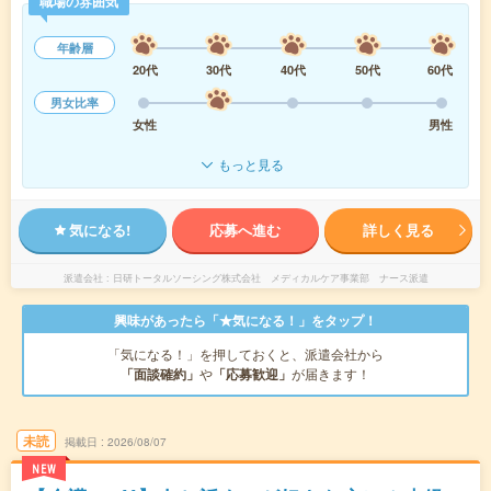
職場の雰囲気
年齢層
20代
30代
40代
50代
60代
男女比率
女性
男性
もっと見る
気になる!
応募へ進む
詳しく見る
派遣会社
日研トータルソーシング株式会社 メディカルケア事業部 ナース派遣
興味があったら「★気になる！」をタップ！
「気になる！」を押しておくと、派遣会社から
「面談確約」
や
「応募歓迎」
が届きます！
未読
掲載日
2026/08/07
NEW