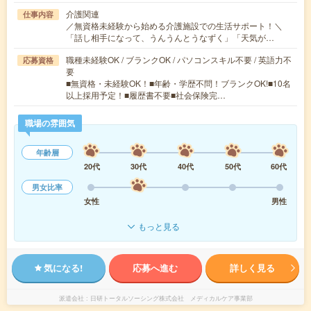
介護関連
仕事内容
／無資格未経験から始める介護施設での生活サポート！＼
「話し相手になって、うんうんとうなずく」「天気が…
職種未経験OK / ブランクOK / パソコンスキル不要 / 英語力不
応募資格
要
■無資格・未経験OK！■年齢・学歴不問！ブランクOK!■10名
以上採用予定！■履歴書不要■社会保険完…
職場の雰囲気
年齢層
20代
30代
40代
50代
60代
男女比率
女性
男性
もっと見る
気になる!
応募へ進む
詳しく見る
派遣会社
日研トータルソーシング株式会社 メディカルケア事業部