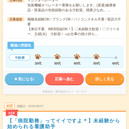
仕事内容
包装機械オペレーター業務をお願いします。(派遣)健康食
品・医薬品の包装経験のある方歓迎。残業少なめ。…
職種未経験OK / ブランクOK / パソコンスキル不要 / 英語力不
応募資格
要
【来社不要、WEB登録OK！】〇未経験大歓迎！〇フリータ
ー、主婦(夫) 大歓迎！ ※お仕事の掛け持ち…
職場の雰囲気
年齢層
20代
30代
40代
50代
60代
気になる!
応募へ進む
詳しく見る
派遣会社
株式会社テクノ・サービス
未読
掲載日
2026/08/07
NEW
【「病院勤務」ってイイですよ＊】未経験から
始められる看護助手