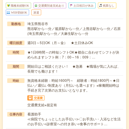
職種未経験OK
交通費別途支給あり
土日祝日が休み
残業なし
WEB登録OK
派遣
埼玉県熊谷市
勤務地
熊谷駅から---分／籠原駅から---分／上熊谷駅から---分／石原
(埼玉県)駅から---分／大麻生駅から---分
週3日～5日OK（月～金） ★土日休みOK
曜日頻度
★1日6時間～の時短シフトOK★都合に合わせてシフトが決
時間
められますシフト例：7：00～16：009：…
開始日はご相談ください！ ★急募 ★職場が気に入れば、
期間
長期でも働けます！
無資格未経験：時給1600円～ 経験者：時給1800円～★日
時給
払い／週払い制度あり（月払いも選べます）※稼働開始時は
手続き完了次第のお支払いとなります。
交通費
交通費支給※規定有
看護助手
仕事内容
≪病院でちょっとしたお手伝い≫〇お手洗い・入浴など生活
のお手伝い○診察室への付き添い○食事のサポート…