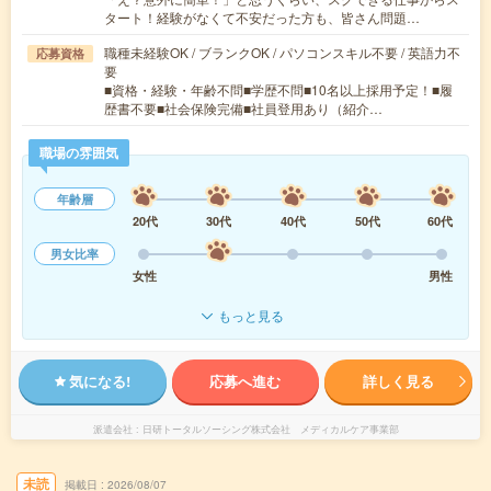
タート！経験がなくて不安だった方も、皆さん問題…
職種未経験OK / ブランクOK / パソコンスキル不要 / 英語力不
応募資格
要
■資格・経験・年齢不問■学歴不問■10名以上採用予定！■履
歴書不要■社会保険完備■社員登用あり（紹介…
職場の雰囲気
年齢層
20代
30代
40代
50代
60代
男女比率
女性
男性
もっと見る
気になる!
応募へ進む
詳しく見る
派遣会社
日研トータルソーシング株式会社 メディカルケア事業部
未読
掲載日
2026/08/07