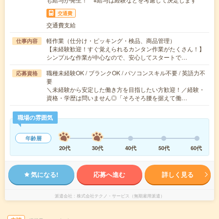
交通費
交通費支給
軽作業（仕分け・ピッキング・検品、商品管理）
仕事内容
【未経験歓迎！すぐ覚えられるカンタン作業がたくさん！】
シンプルな作業が中心なので、安心してスタートで…
職種未経験OK / ブランクOK / パソコンスキル不要 / 英語力不
応募資格
要
＼未経験から安定した働き方を目指したい方歓迎！／経験・
資格・学歴は問いません◎「そろそろ腰を据えて働…
職場の雰囲気
年齢層
20代
30代
40代
50代
60代
気になる!
応募へ進む
詳しく見る
派遣会社
株式会社テクノ・サービス（無期雇用派遣）