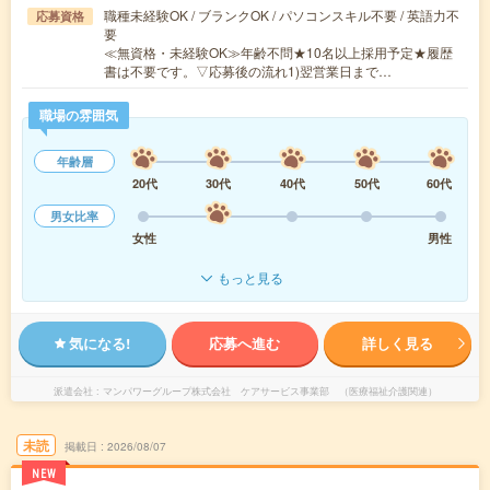
職種未経験OK / ブランクOK / パソコンスキル不要 / 英語力不
応募資格
要
≪無資格・未経験OK≫年齢不問★10名以上採用予定★履歴
書は不要です。▽応募後の流れ1)翌営業日まで…
職場の雰囲気
年齢層
20代
30代
40代
50代
60代
男女比率
女性
男性
もっと見る
気になる!
応募へ進む
詳しく見る
派遣会社
マンパワーグループ株式会社 ケアサービス事業部 （医療福祉介護関連）
未読
掲載日
2026/08/07
NEW