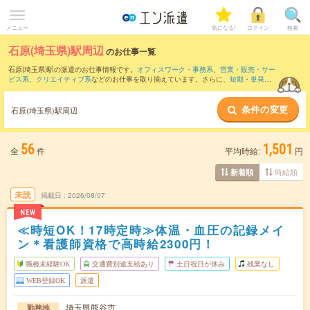
メニュー
気になる!
ログイン
検索
石原(埼玉県)駅周辺
のお仕事一覧
石原(埼玉県)駅の派遣のお仕事情報です。
オフィスワーク・事務系
、
営業・販売・サー
ビス系
、
クリエイティブ系
などのお仕事を取り揃えています。さらに、
短期
・
単発
な
どの期間や、
職種未経験OK
などのこだわり条件で絞り込んでいただけます。
条件の変更
また、
熊谷駅
・
籠原駅
・
吹上(埼玉県)駅
・
深谷駅
・
西小泉駅
など近隣駅のお仕事もご確
石原(埼玉県)駅周辺
認いただけます。
56
1,501
全
件
平均時給:
円
時給順
新着順
未読
掲載日
2026/08/07
NEW
≪時短OK！17時定時≫体温・血圧の記録メイ
ン＊看護師資格で高時給2300円！
職種未経験OK
交通費別途支給あり
土日祝日が休み
残業なし
WEB登録OK
派遣
埼玉県熊谷市
勤務地