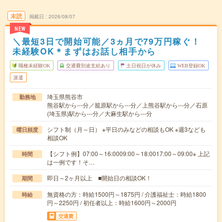
未読
掲載日
2026/08/07
NEW
＼最短3日で開始可能／3ヵ月で79万円稼ぐ！
未経験OK＊まずはお話し相手から
職種未経験OK
交通費別途支給あり
土日祝日が休み
WEB登録OK
派遣
埼玉県熊谷市
勤務地
熊谷駅から---分／籠原駅から---分／上熊谷駅から---分／石原
(埼玉県)駅から---分／大麻生駅から---分
シフト制（月～日） ※平日のみなどの相談もOK ※週3なども
曜日頻度
相談OK
【シフト例】07:00～16:0009:00～18:0017:00～09:00※ 上記
時間
は一例です！そ…
即日～2ヶ月以上 ■開始日の相談OK！
期間
無資格の方：時給1500円～1875円 / 介護福祉士：時給1800
時給
円～2250円 / 初任者以上：時給1600円～2000円
交通費