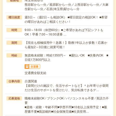
勤務地
熊谷駅から---分／籠原駅から---分／上熊谷駅から---分／大麻
生駅から---分／石原(埼玉県)駅から---分
週3日～（週2日～も相談OK） ■曜日固定の相談OK！ ■希望
曜日頻度
の曜日があればご相談ください！
9:00～18:00（休憩60分）■ご希望があれば下記シフトも
時間
OK！早番 7:00～16:00遅番 …
【現在も積極採用中！急募！】勤務1年以上が多数！応募か
期間
ら最短2～3日後に就業可能！
無資格未経験：時給1350円～ ■週払いOK ■扶養内OK ■
時給
日収1万800円以上
交通費
交通費全額支給
介護関連
仕事内容
【昼間だけの施設で、生活サポートなど】＊お年寄りが昼間
だけ生活のサポートを受けたり、気分転換できるデ…
職種未経験OK / ブランクOK / パソコンスキル不要 / 英語力不
応募資格
要
■資格・経験・年齢不問■学歴不問■10名以上採用予定！■履
歴書不要■面談確約■社会保険完備■社員登用…