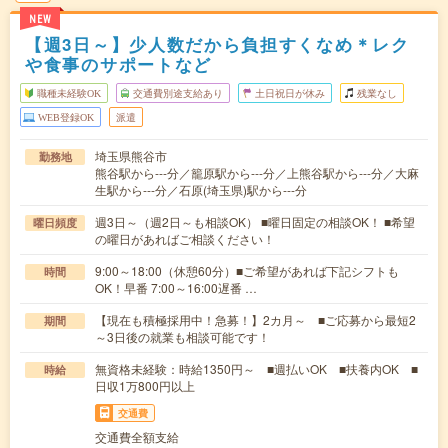
NEW
【週3日～】少人数だから負担すくなめ＊レク
や食事のサポートなど
職種未経験OK
交通費別途支給あり
土日祝日が休み
残業なし
WEB登録OK
派遣
埼玉県熊谷市
勤務地
熊谷駅から---分／籠原駅から---分／上熊谷駅から---分／大麻
生駅から---分／石原(埼玉県)駅から---分
週3日～（週2日～も相談OK） ■曜日固定の相談OK！ ■希望
曜日頻度
の曜日があればご相談ください！
9:00～18:00（休憩60分）■ご希望があれば下記シフトも
時間
OK！早番 7:00～16:00遅番 …
【現在も積極採用中！急募！】2カ月～ ■ご応募から最短2
期間
～3日後の就業も相談可能です！
無資格未経験：時給1350円～ ■週払いOK ■扶養内OK ■
時給
日収1万800円以上
交通費
交通費全額支給