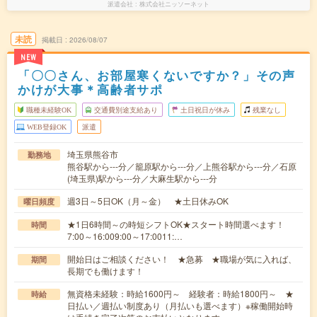
派遣会社
株式会社ニッソーネット
未読
掲載日
2026/08/07
NEW
「〇〇さん、お部屋寒くないですか？」その声
かけが大事＊高齢者サポ
職種未経験OK
交通費別途支給あり
土日祝日が休み
残業なし
WEB登録OK
派遣
埼玉県熊谷市
勤務地
熊谷駅から---分／籠原駅から---分／上熊谷駅から---分／石原
(埼玉県)駅から---分／大麻生駅から---分
週3日～5日OK（月～金） ★土日休みOK
曜日頻度
★1日6時間～の時短シフトOK★スタート時間選べます！
時間
7:00～16:009:00～17:0011:…
開始日はご相談ください！ ★急募 ★職場が気に入れば、
期間
長期でも働けます！
無資格未経験：時給1600円～ 経験者：時給1800円～ ★
時給
日払い／週払い制度あり（月払いも選べます）※稼働開始時