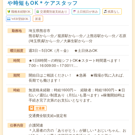
や時短もOK＊ケアスタッフ
職種未経験OK
交通費別途支給あり
土日祝日が休み
残業なし
WEB登録OK
派遣
埼玉県熊谷市
勤務地
熊谷駅から---分／籠原駅から---分／上熊谷駅から---分／石原
(埼玉県)駅から---分／大麻生駅から---分
週3日～5日OK（月～金） ★土日休みOK
曜日頻度
★1日6時間～の時短シフトOK★スタート時間選べます！
時間
7:00～16:009:00～17:0011:…
開始日はご相談ください！ ★急募 ★職場が気に入れば、
期間
長期でも働けます！
無資格未経験：時給1600円～ 経験者：時給1800円～★日
時給
払い／週払い制度あり（月払いも選べます）※稼働開始時は
手続き完了次第のお支払いとなります。
交通費
交通費全額支給※規定有
介護関連
仕事内容
＊入居者の方の「ありがとう」が嬉しい＊おじいちゃん、お