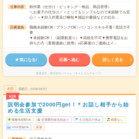
軽作業（仕分け・ピッキング・検品、商品管理）
仕事内容
＼お菓子の仕分け／＜とってもシンプルなので未経験でも安
心！＞▼封入作業及び梱包▼雑誌や書籍などの仕分…
職種未経験OK / ブランクOK / パソコンスキル不要 / 英語力不
応募資格
要
▼未経験OK！（副業歓迎☆）▼高校生不可▼携帯電話をお
持ちの方（業務連絡に使用）※応募後のご連絡はメ…
気になる!
応募へ進む
詳しく見る
派遣会社
株式会社バイトレ（キャムコムグループ）
未読
掲載日
2026/08/07
NEW
説明会参加で2000円get！＊お話し相手から始
める生活支援
職種未経験OK
交通費別途支給あり
土日祝日が休み
残業なし
WEB登録OK
派遣
埼玉県熊谷市