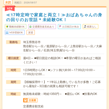
未読
掲載日
2026/08/07
NEW
≪17時定時で家庭と両立！≫おばあちゃんの身
の回りのお世話＊未経験OK！
職種未経験OK
交通費別途支給あり
土日祝日が休み
残業なし
WEB登録OK
派遣
埼玉県熊谷市
勤務地
熊谷駅から---分／籠原駅から---分／上熊谷駅から---分／大麻
生駅から---分／石原(埼玉県)駅から---分
週4日～ ■曜日固定の相談OK！ ■希望の曜日があればご相談
曜日頻度
ください！
1日5時間からOK！■シフト例(1)8:00～17:00(2)10:00～
時間
17:00(3)12:00…
【積極採用中！】＊1年以上勤務している方が多数！ご応募
期間
から最短2～3日後の就業も相談可能です！
無資格未経験：時給1350円～ ■週払いOK ■扶養内OK
時給
交通費
交通費全額支給