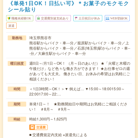
《単発1日OK！日払い可》＊お菓子のモクモク
シール貼り
職種未経験OK
交通費別途支給あり
土日祝日が休み
WEB登録OK
派遣
埼玉県熊谷市
勤務地
熊谷駅からバイク・車---分／籠原駅からバイク・車---分／上
熊谷駅からバイク・車---分／石原(埼玉県)駅からバイク・車--
-分／大麻生駅からバイク・車---分
週0日～/月1日～OK！ （月～日のあいだ） ★「火曜と木曜の
曜日頻度
午後だけ」など色々な働き方ができます！ ★お仕事ゼロの週
があっても大丈夫。 働きたい日、お休みの希望はお気軽にご
相談ください！
＜1日3時間～OK！＞▼ 例えば… ▼15:00～18:0015:00～
時間
22:0017:00～22:…
単発1日～！ ★勤務開始日や期間はお気軽にご相談くださ
期間
い！ ＃8月～ ＃9月～
時給1,300円～1,625円
時給
交通費
■ 交通費規定内支給 ※派遣先による