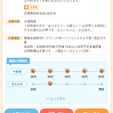
は手続き完了次第のお支払いとなります。
交通費
交通費全額支給※規定有
介護関連
仕事内容
＊利用者の方の「ありがとう」が嬉しい＊ お年寄りを笑顔に
する介護のお仕事です。おじいちゃん、おばあち…
職種未経験OK / ブランクOK / パソコンスキル不要 / 英語力不
応募資格
要
無資格・未経験OK年齢不問★10名以上採用予定★履歴書・
志望動機は不要です →電話インタビューでOK…
職場の雰囲気
年齢層
20代
30代
40代
50代
60代
男女比率
女性
男性
もっと見る