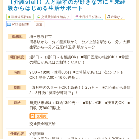
【介護staff】人と話すのが好きな方に＊未経
験からはじめる生活サポート
職種未経験OK
交通費別途支給あり
土日祝日が休み
残業なし
WEB登録OK
派遣
埼玉県熊谷市
勤務地
熊谷駅から---分／籠原駅から---分／上熊谷駅から---分／大麻
生駅から---分／石原(埼玉県)駅から---分
週3日～（週2日～も相談OK） ■曜日固定の相談OK！ ■希望
曜日頻度
の曜日があればご相談ください！
9:00～18:00（休憩60分）■ご希望があれば下記シフトも
時間
OK！早番 7:00～16:00遅番 …
【8月中のスタートOK！急募！】2カ月～ ■ご応募から最短
期間
2～3日後に就業が可能です！
無資格未経験：時給1350円～ ■週払いOK ■扶養内OK ■
時給
日収1万800円以上
交通費
交通費全額支給
介護関連
仕事内容
「え？意外に簡単！」と思うくらい、スグできる仕事からス