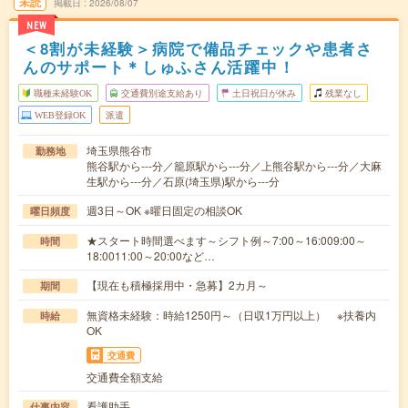
未読
掲載日
2026/08/07
NEW
＜8割が未経験＞病院で備品チェックや患者さ
んのサポート＊しゅふさん活躍中！
職種未経験OK
交通費別途支給あり
土日祝日が休み
残業なし
WEB登録OK
派遣
埼玉県熊谷市
勤務地
熊谷駅から---分／籠原駅から---分／上熊谷駅から---分／大麻
生駅から---分／石原(埼玉県)駅から---分
週3日～OK ※曜日固定の相談OK
曜日頻度
★スタート時間選べます～シフト例～7:00～16:009:00～
時間
18:0011:00～20:00など…
【現在も積極採用中・急募】2カ月～
期間
無資格未経験：時給1250円～（日収1万円以上） ※扶養内
時給
OK
交通費
交通費全額支給
看護助手
仕事内容