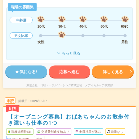
職場の雰囲気
年齢層
20代
30代
40代
50代
60代
男女比率
女性
男性
もっと見る
気になる!
応募へ進む
詳しく見る
派遣会社
日研トータルソーシング株式会社 メディカルケア事業部
未読
掲載日
2026/08/07
NEW
【オープニング募集】おばあちゃんのお散歩付
き添いも仕事の1つ
職種未経験OK
交通費別途支給あり
土日祝日が休み
残業なし