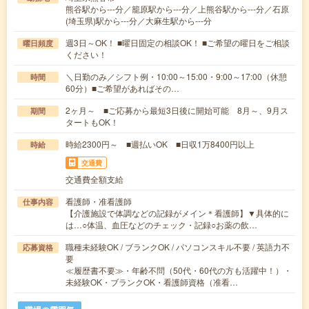
熊谷駅から---分／籠原駅から---分／上熊谷駅から---分／石原
(埼玉県)駅から---分／大麻生駅から---分
週3日～OK！ ■曜日固定の相談OK！ ■ご希望の曜日をご相談
曜日頻度
ください！
＼日勤のみ／シフト例・10:00～15:00・9:00～17:00（休憩
時間
60分）■ご希望があればその…
2ヶ月～ ■ご応募から最短3日後に開始可能 8月～、9月ス
期間
タートもOK！
時給2300円～ ■週払いOK ■日収1万8400円以上
時給
交通費
交通費全額支給
看護師・准看護師
仕事内容
【介護施設で体調などの記録がメイン＊看護師】▼具体的に
は…○体温、血圧などのチェック・記録○お薬の飲…
職種未経験OK / ブランクOK / パソコンスキル不要 / 英語力不
応募資格
要
≪履歴書不要≫・年齢不問（50代・60代の方も活躍中！）・
未経験OK・ブランクOK・看護師資格（准看…