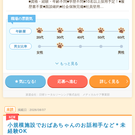
■資格・経験・年齢不問■学歴不問■10名以上採用予定！■履
歴書不要■面談確約■社会保険完備■社員登用…
職場の雰囲気
年齢層
20代
30代
40代
50代
60代
男女比率
女性
男性
もっと見る
気になる!
応募へ進む
詳しく見る
派遣会社
日研トータルソーシング株式会社 メディカルケア事業部
未読
掲載日
2026/08/07
NEW
小規模施設でおばあちゃんのお話相手など＊未
経験OK