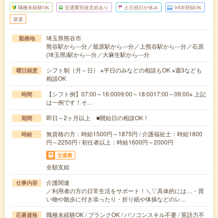
職種未経験OK
交通費別途支給あり
土日祝日が休み
WEB登録OK
派遣
埼玉県熊谷市
勤務地
熊谷駅から---分／籠原駅から---分／上熊谷駅から---分／石原
(埼玉県)駅から---分／大麻生駅から---分
シフト制（月～日） ※平日のみなどの相談もOK ※週3なども
曜日頻度
相談OK
【シフト例】07:00～16:0009:00～18:0017:00～09:00※ 上記
時間
は一例です！そ…
即日～2ヶ月以上 ■開始日の相談OK！
期間
無資格の方：時給1500円～1875円 / 介護福祉士：時給1800
時給
円～2250円 / 初任者以上：時給1600円～2000円
交通費
全額支給
介護関連
仕事内容
／利用者の方の日常生活をサポート！＼▽具体的には…・買
い物や散歩に付き添ったり・折り紙や体操などのレ…
職種未経験OK / ブランクOK / パソコンスキル不要 / 英語力不
応募資格