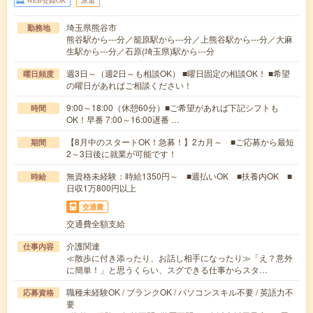
WEB登録OK
派遣
埼玉県熊谷市
勤務地
熊谷駅から---分／籠原駅から---分／上熊谷駅から---分／大麻
生駅から---分／石原(埼玉県)駅から---分
週3日～（週2日～も相談OK） ■曜日固定の相談OK！ ■希望
曜日頻度
の曜日があればご相談ください！
9:00～18:00（休憩60分）■ご希望があれば下記シフトも
時間
OK！早番 7:00～16:00遅番 …
【8月中のスタートOK！急募！】2カ月～ ■ご応募から最短
期間
2～3日後に就業が可能です！
無資格未経験：時給1350円～ ■週払いOK ■扶養内OK ■
時給
日収1万800円以上
交通費
交通費全額支給
介護関連
仕事内容
≪散歩に付き添ったり、お話し相手になったり≫「え？意外
に簡単！」と思うくらい、スグできる仕事からスタ…
職種未経験OK / ブランクOK / パソコンスキル不要 / 英語力不
応募資格
要