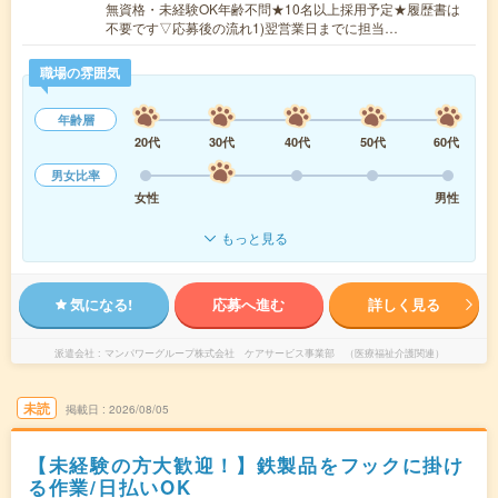
無資格・未経験OK年齢不問★10名以上採用予定★履歴書は
不要です▽応募後の流れ1)翌営業日までに担当…
職場の雰囲気
年齢層
20代
30代
40代
50代
60代
男女比率
女性
男性
もっと見る
気になる!
応募へ進む
詳しく見る
派遣会社
マンパワーグループ株式会社 ケアサービス事業部 （医療福祉介護関連）
未読
掲載日
2026/08/05
【未経験の方大歓迎！】鉄製品をフックに掛け
る作業/日払いOK