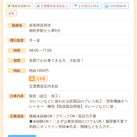
職種未経験OK
交通費別途支給あり
土日祝日が休み
WEB登録OK
派遣
群馬県富岡市
勤務地
南蛇井駅から車5分
月～金
曜日頻度
08:00～17:00
時間
長期でお仕事できる方、大歓迎！
期間
時給1350円
時給
交通費
交通費規定内支給
製造（組立・加工）
仕事内容
ガレージなどに使われる鉄製品のプレス加工・塗装機械オペ
レーター・梱包【取扱製品情報】ガレージなどに使…
職種未経験OK / ブランクOK / 英語力不要
応募資格
◆未経験OK！〇まずは事前登録だけでもOK！履歴書不要で
気軽にオンライン登録★氏名・職種などを入力す…