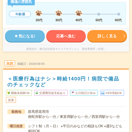
職場の雰囲気
年齢層
20代
30代
40代
50代
60代
気になる!
応募へ進む
詳しく見る
派遣会社
株式会社綜合キャリアオプション 製造事業部（全国）
未読
掲載日
2026/08/05
＜医療行為はナシ＞時給1400円！病院で備品
のチェックなど
職種未経験OK
交通費別途支給あり
土日祝日が休み
WEB登録OK
派遣
群馬県富岡市
勤務地
南蛇井駅から---分／東富岡駅から---分／西富岡駅から---分
シフト制（月～日） ※平日のみなどの相談もOK ※週3なども
曜日頻度
相談OK