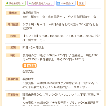
職種未経験OK
交通費別途支給あり
WEB登録OK
派遣
群馬県富岡市
勤務地
南蛇井駅から---分／東富岡駅から---分／西富岡駅から---分
シフト制（月～日） ※平日のみなどの相談もOK ※週3なども
曜日頻度
相談OK
【シフト例】07:00～16:0009:00～18:0017:00～09:00※ 上記
時間
は一例です！そ…
即日～2ヶ月以上
期間
無資格の方：時給1400円～1750円 / 介護福祉士：時給1700
時給
円～2125円 / 初任者以上：時給1500円～1875円
交通費
全額支給
看護助手
仕事内容
＼無資格・未経験OKの看護助手／医療行為は一切行わない
ので未経験でも安心！▽具体的には…・リネンやシ…
職種未経験OK / ブランクOK / パソコンスキル不要 / 英語力不
応募資格
要
＼無資格＊未経験OK／★年齢不問・ブランクOK★履歴書不