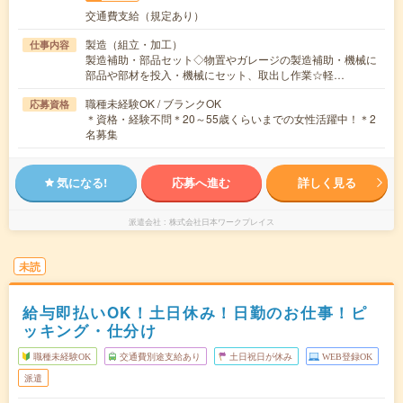
交通費支給（規定あり）
製造（組立・加工）
仕事内容
製造補助・部品セット◇物置やガレージの製造補助・機械に
部品や部材を投入・機械にセット、取出し作業☆軽…
職種未経験OK / ブランクOK
応募資格
＊資格・経験不問＊20～55歳くらいまでの女性活躍中！＊2
名募集
気になる!
応募へ進む
詳しく見る
派遣会社
株式会社日本ワークプレイス
未読
給与即払いOK！土日休み！日勤のお仕事！ピ
ッキング・仕分け
職種未経験OK
交通費別途支給あり
土日祝日が休み
WEB登録OK
派遣