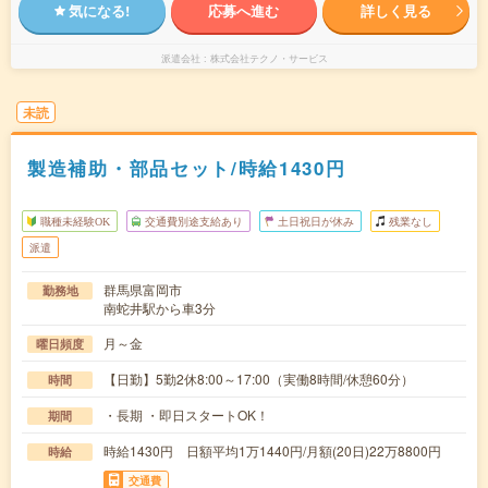
気になる!
応募へ進む
詳しく見る
派遣会社
株式会社テクノ・サービス
未読
製造補助・部品セット/時給1430円
職種未経験OK
交通費別途支給あり
土日祝日が休み
残業なし
派遣
群馬県富岡市
勤務地
南蛇井駅から車3分
月～金
曜日頻度
【日勤】5勤2休8:00～17:00（実働8時間/休憩60分）
時間
・長期 ・即日スタートOK！
期間
時給1430円 日額平均1万1440円/月額(20日)22万8800円
時給
交通費