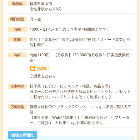
群馬県富岡市
勤務地
南蛇井駅から車3分
月～金
曜日頻度
13:00～21:45※表記のうち実働7時間30分です。
時間
長期【ご応募から1週間以内(最短2日目)のスピード就業が可
期間
能】即日～
時給1100円 【月収例】173,000円(月収例21日実働残業代
時給
込)
交通費
交通費支給有り
軽作業（仕分け・ピッキング・検品、商品管理）
仕事内容
段ボールに梱包された状態の商品をピッキングし、パレット
に載せたり、ハンドリフトを使って運搬するなど …
職種未経験OK / ブランクOK / パソコンスキル不要 / 英語力不
応募資格
要
【来社不要、WEB登録OK！】〇未経験大歓迎！〇フリータ
ー、主婦(夫) 大歓迎！ ※お仕事の掛け持ち…
職場の雰囲気