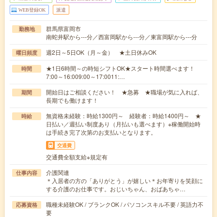
WEB登録OK
派遣
群馬県富岡市
勤務地
南蛇井駅から---分／西富岡駅から---分／東富岡駅から---分
週2日～5日OK（月～金） ★土日休みOK
曜日頻度
★1日6時間～の時短シフトOK★スタート時間選べます！
時間
7:00～16:009:00～17:0011:…
開始日はご相談ください！ ★急募 ★職場が気に入れば、
期間
長期でも働けます！
無資格未経験：時給1300円～ 経験者：時給1400円～ ★
時給
日払い／週払い制度あり（月払いも選べます）※稼働開始時
は手続き完了次第のお支払いとなります。
交通費
交通費全額支給※規定有
介護関連
仕事内容
＊入居者の方の「ありがとう」が嬉しい＊お年寄りを笑顔に
する介護のお仕事です。おじいちゃん、おばあちゃ…
職種未経験OK / ブランクOK / パソコンスキル不要 / 英語力不
応募資格
要