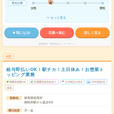
男女比率
女性
男性
もっと見る
気になる!
応募へ進む
詳しく見る
派遣会社
株式会社ニッソーネット
未読
給与即払いOK！駅チカ！土日休み！お惣菜ト
ッピング業務
職種未経験OK
交通費別途支給あり
土日祝日が休み
WEB登録OK
派遣
群馬県富岡市
勤務地
南蛇井駅から徒歩5分
月～金
曜日頻度