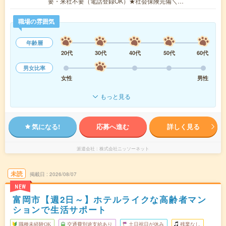
要・来社不要（電話登録OK）★社会保険完備＼…
職場の雰囲気
年齢層
20代
30代
40代
50代
60代
男女比率
女性
男性
もっと見る
気になる!
応募へ進む
詳しく見る
派遣会社
株式会社ニッソーネット
未読
掲載日
2026/08/07
NEW
富岡市【週2日～】ホテルライクな高齢者マン
ションで生活サポート
職種未経験OK
交通費別途支給あり
土日祝日が休み
残業なし