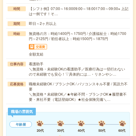
【シフト例】07:00～16:0009:00～18:0017:00～09:00※ 上記
時間
は一例です！そ…
即日～2ヶ月以上
期間
無資格の方：時給1400円～1750円 / 介護福祉士：時給1700
時給
円～2125円 / 初任者以上：時給1500円～1875円
交通費
全額支給
看護助手
仕事内容
＼無資格・未経験OKの看護助手／医療行為は一切行わない
ので未経験でも安心！▽具体的には…・リネンやシ…
職種未経験OK / ブランクOK / パソコンスキル不要 / 英語力不
応募資格
要
＼無資格＊未経験OK／★年齢不問・ブランクOK★履歴書不
要・来社不要（電話登録OK）★社会保険完備＼…
職場の雰囲気
年齢層
20代
30代
40代
50代
60代