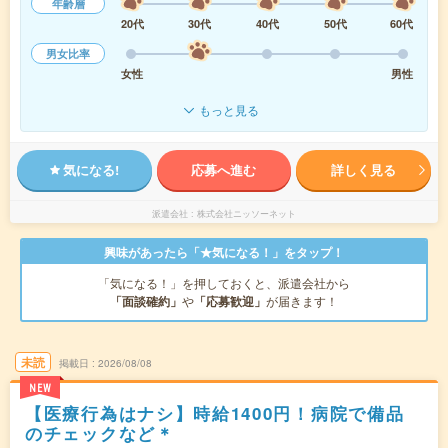
年齢層
20代
30代
40代
50代
60代
男女比率
女性
男性
もっと見る
気になる!
応募へ進む
詳しく見る
派遣会社
株式会社ニッソーネット
興味があったら「★気になる！」をタップ！
「気になる！」を押しておくと、派遣会社から
「面談確約」
や
「応募歓迎」
が届きます！
未読
掲載日
2026/08/08
NEW
【医療行為はナシ】時給1400円！病院で備品
のチェックなど＊