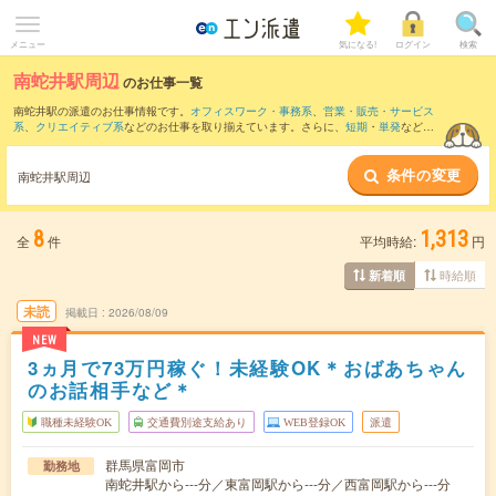
メニュー
気になる!
ログイン
検索
南蛇井駅周辺
のお仕事一覧
南蛇井駅の派遣のお仕事情報です。
オフィスワーク・事務系
、
営業・販売・サービス
系
、
クリエイティブ系
などのお仕事を取り揃えています。さらに、
短期
・
単発
などの
期間や、
職種未経験OK
などのこだわり条件で絞り込んでいただけます。
条件の変更
また、
磯部(群馬県)駅
・
松井田駅
・
上州一ノ宮駅
・
西松井田駅
・
横川(群馬県)駅
など近
南蛇井駅周辺
隣駅のお仕事もご確認いただけます。
8
1,313
全
件
平均時給:
円
時給順
新着順
未読
掲載日
2026/08/09
NEW
3ヵ月で73万円稼ぐ！未経験OK＊おばあちゃん
のお話相手など＊
職種未経験OK
交通費別途支給あり
WEB登録OK
派遣
群馬県富岡市
勤務地
南蛇井駅から---分／東富岡駅から---分／西富岡駅から---分