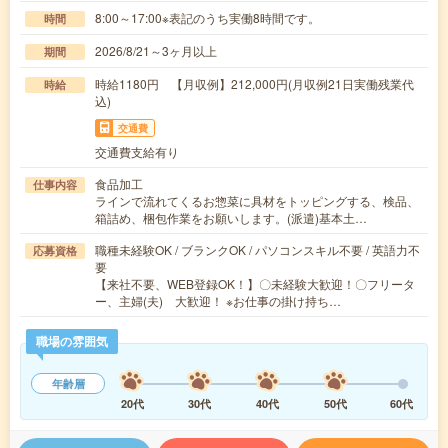
8:00～17:00※表記のうち実働8時間です。
時間
2026/8/21～3ヶ月以上
期間
時給1180円 【月収例】212,000円(月収例21日実働残業代
時給
込)
交通費
交通費支給有り
食品加工
仕事内容
ラインで流れてくるお惣菜に具材をトッピングする、検品、
箱詰め、梱包作業をお願いします。(派遣)基本土…
職種未経験OK / ブランクOK / パソコンスキル不要 / 英語力不
応募資格
要
【来社不要、WEB登録OK！】〇未経験大歓迎！〇フリータ
ー、主婦(夫) 大歓迎！ ※お仕事の掛け持ち…
職場の雰囲気
年齢層
20代
30代
40代
50代
60代