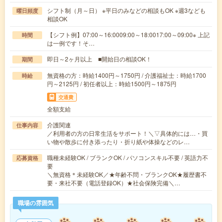
シフト制（月～日） ※平日のみなどの相談もOK ※週3なども
曜日頻度
相談OK
【シフト例】07:00～16:0009:00～18:0017:00～09:00※ 上記
時間
は一例です！そ…
即日～2ヶ月以上 ■開始日の相談OK！
期間
無資格の方：時給1400円～1750円 / 介護福祉士：時給1700
時給
円～2125円 / 初任者以上：時給1500円～1875円
交通費
全額支給
介護関連
仕事内容
／利用者の方の日常生活をサポート！＼▽具体的には…・買
い物や散歩に付き添ったり・折り紙や体操などのレ…
職種未経験OK / ブランクOK / パソコンスキル不要 / 英語力不
応募資格
要
＼無資格＊未経験OK／★年齢不問・ブランクOK★履歴書不
要・来社不要（電話登録OK）★社会保険完備＼…
職場の雰囲気