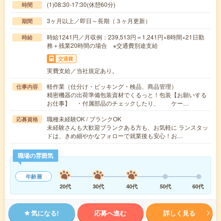
(1)08:30-17:30(休憩60分)
時間
3ヶ月以上／即日～長期（３ヶ月更新）
期間
時給1241円／月収例：239,513円＝1,241円×8時間×21日勤
時給
務＋残業20時間の場合 ※交通費別途支給
交通費
実費支給／当社規定あり。
軽作業（仕分け・ピッキング・検品、商品管理）
仕事内容
精密機器の出荷準備包装資材でくるっと！包装【お願いする
お仕事】 ・付属部品のチェックしたり、 ケー…
職種未経験OK / ブランクOK
応募資格
未経験さんも大歓迎ブランクある方も、お気軽に ランスタッ
ドは、きめ細やかなフォローで就業後も安心！お…
職場の雰囲気
年齢層
20代
30代
40代
50代
60代
気になる!
応募へ進む
詳しく見る