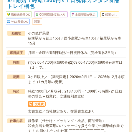
9/1開始！時給1300円×土日祝休カンタン食品
トレイ梱包
職種未経験OK
交通費別途支給あり
土日祝日が休み
残業なし
WEB登録OK
派遣
その他群馬県
勤務地
篠塚駅から徒歩15分／西小泉駅から車10分／福居駅から車
15分
月曜～金曜の週5日勤務/土日祝日休み（完全週休2日制）
曜日頻度
(1)08:00-17:00(休憩60分)(2)09:00-17:00(休憩60分)※通常は
時間
（１）で…
3ヶ月以上／ 【期間限定】2026年9月1日 ～ 2026年12月末頃
期間
まで（1カ月毎の更新）
時給1300円／月収例：218,400円＝1,300円×8時間×21日勤
時給
務の場合＋残業代、交通費別途支給
交通費
実費支給／当社規定あり。交通費支給あり
軽作業（仕分け・ピッキング・検品、商品管理）
仕事内容
和食弁当や総菜用のパッケージを扱う企業での簡単軽作業で
す！ お願いしたいお仕事 ￣￣￣￣￣￣￣￣￣￣…