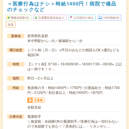
＜医療行為はナシ＞時給1400円！病院で備品
のチェックなど
職種未経験OK
交通費別途支給あり
土日祝日が休み
WEB登録OK
派遣
群馬県邑楽郡
勤務地
本中野駅から---分／篠塚駅から---分
シフト制（月～日） ※平日のみなどの相談もOK ※週3なども
曜日頻度
相談OK
【シフト例】07:00～16:0009:00～18:0017:00～09:00※ 上記
時間
は一例です！そ…
即日～2ヶ月以上
期間
無資格の方：時給1400円～1750円 / 介護福祉士：時給1700
時給
円～2125円 / 初任者以上：時給1500円～1875円
交通費
全額支給
看護助手
仕事内容
＼無資格・未経験OKの看護助手／医療行為は一切行わない
ので未経験でも安心！▽具体的には…・リネンやシ…