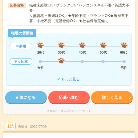
職種未経験OK / ブランクOK / パソコンスキル不要 / 英語力不
応募資格
要
＼無資格＊未経験OK／★年齢不問・ブランクOK★履歴書不
要・来社不要（電話登録OK）★社会保険完備＼…
職場の雰囲気
年齢層
20代
30代
40代
50代
60代
男女比率
女性
男性
もっと見る
気になる!
応募へ進む
詳しく見る
派遣会社
株式会社ニッソーネット
未読
掲載日
2026/07/30