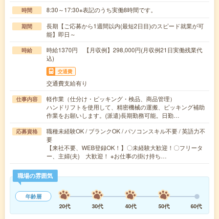
8:30～17:30※表記のうち実働8時間です。
時間
長期【ご応募から1週間以内(最短2日目)のスピード就業が可
期間
能】即日～
時給1370円 【月収例】298,000円(月収例21日実働残業代
時給
込)
交通費
交通費支給有り
軽作業（仕分け・ピッキング・検品、商品管理）
仕事内容
ハンドリフトを使用して、精密機械の運搬、ピッキング補助
作業をお願いします。(派遣)長期勤務可能。日勤…
職種未経験OK / ブランクOK / パソコンスキル不要 / 英語力不
応募資格
要
【来社不要、WEB登録OK！】〇未経験大歓迎！〇フリータ
ー、主婦(夫) 大歓迎！ ※お仕事の掛け持ち…
職場の雰囲気
年齢層
20代
30代
40代
50代
60代