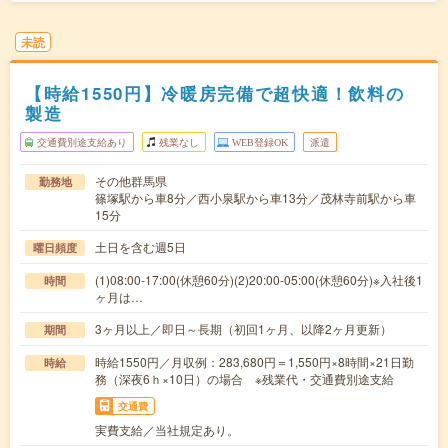
未読
【時給1550円】冷暖房完備で超快適！飲料の
製造
交通費別途支給あり
残業なし
WEB登録OK
派遣
その他群馬県
勤務地
篠塚駅から車8分／西小泉駅から車13分／茂林寺前駅から車
15分
土日を含む週5日
曜日頻度
(1)08:00-17:00(休憩60分)(2)20:00-05:00(休憩60分)※入社後1
時間
ヶ月は…
3ヶ月以上／即日～長期（初回1ヶ月、以降2ヶ月更新）
期間
時給1550円／月収例：283,680円＝1,550円×8時間×21日勤
時給
務（深夜6ｈ×10日）の場合 ※残業代・交通費別途支給
交通費
実費支給／当社規定あり。