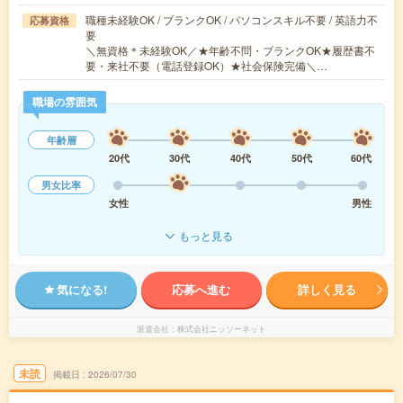
職種未経験OK / ブランクOK / パソコンスキル不要 / 英語力不
応募資格
要
＼無資格＊未経験OK／★年齢不問・ブランクOK★履歴書不
要・来社不要（電話登録OK）★社会保険完備＼…
職場の雰囲気
年齢層
20代
30代
40代
50代
60代
男女比率
女性
男性
もっと見る
気になる!
応募へ進む
詳しく見る
派遣会社
株式会社ニッソーネット
未読
掲載日
2026/07/30