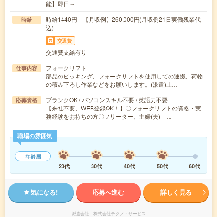
能】即日～
時給1440円 【月収例】260,000円(月収例21日実働残業代
時給
込)
交通費
交通費支給有り
フォークリフト
仕事内容
部品のピッキング、フォークリフトを使用しての運搬、荷物
の積み下ろし作業などをお願いします。(派遣)土…
ブランクOK / パソコンスキル不要 / 英語力不要
応募資格
【来社不要、WEB登録OK！】〇フォークリフトの資格・実
務経験をお持ちの方〇フリーター、主婦(夫) …
職場の雰囲気
年齢層
20代
30代
40代
50代
60代
気になる!
応募へ進む
詳しく見る
派遣会社
株式会社テクノ・サービス