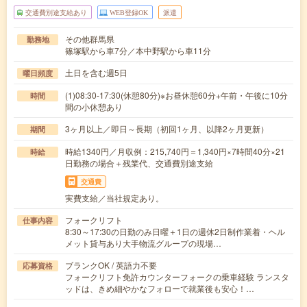
交通費別途支給あり
WEB登録OK
派遣
その他群馬県
勤務地
篠塚駅から車7分／本中野駅から車11分
土日を含む週5日
曜日頻度
(1)08:30-17:30(休憩80分)※お昼休憩60分+午前・午後に10分
時間
間の小休憩あり
3ヶ月以上／即日～長期（初回1ヶ月、以降2ヶ月更新）
期間
時給1340円／月収例：215,740円＝1,340円×7時間40分×21
時給
日勤務の場合＋残業代、交通費別途支給
交通費
実費支給／当社規定あり。
フォークリフト
仕事内容
8:30～17:30の日勤のみ日曜＋1日の週休2日制作業着・ヘル
メット貸与あり大手物流グループの現場…
ブランクOK / 英語力不要
応募資格
フォークリフト免許カウンターフォークの乗車経験 ランスタ
ッドは、きめ細やかなフォローで就業後も安心！…