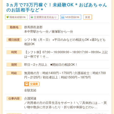
3ヵ月で73万円稼ぐ！未経験OK＊おばあちゃん
のお話相手など＊
職種未経験OK
交通費別途支給あり
WEB登録OK
派遣
群馬県邑楽郡
勤務地
本中野駅から---分／篠塚駅から---分
シフト制（月～日） ※平日のみなどの相談もOK ※週3なども
曜日頻度
相談OK
【シフト例】07:00～16:0009:00～18:0017:00～09:00※ 上記
時間
は一例です！そ…
即日～2ヶ月以上 ■開始日の相談OK！
期間
無資格の方：時給1400円～1750円 / 介護福祉士：時給1700
時給
円～2125円 / 初任者以上：時給1500円～1875円
交通費
全額支給
介護関連
仕事内容
／利用者の方の日常生活をサポート！＼▽具体的には…・買
い物や散歩に付き添ったり・折り紙や体操などのレ…