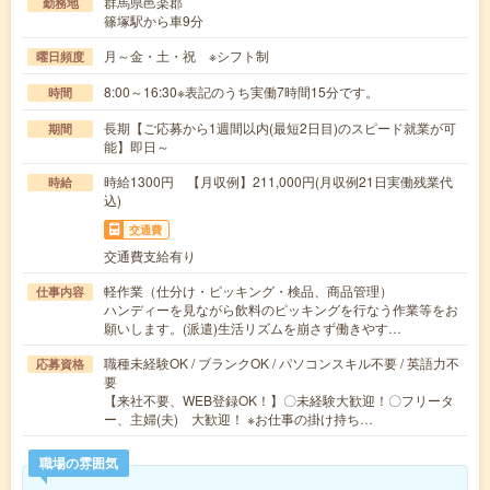
群馬県邑楽郡
勤務地
篠塚駅から車9分
月～金・土・祝 ※シフト制
曜日頻度
8:00～16:30※表記のうち実働7時間15分です。
時間
長期【ご応募から1週間以内(最短2日目)のスピード就業が可
期間
能】即日～
時給1300円 【月収例】211,000円(月収例21日実働残業代
時給
込)
交通費
交通費支給有り
軽作業（仕分け・ピッキング・検品、商品管理）
仕事内容
ハンディーを見ながら飲料のピッキングを行なう作業等をお
願いします。(派遣)生活リズムを崩さず働きやす…
職種未経験OK / ブランクOK / パソコンスキル不要 / 英語力不
応募資格
要
【来社不要、WEB登録OK！】〇未経験大歓迎！〇フリータ
ー、主婦(夫) 大歓迎！ ※お仕事の掛け持ち…
職場の雰囲気