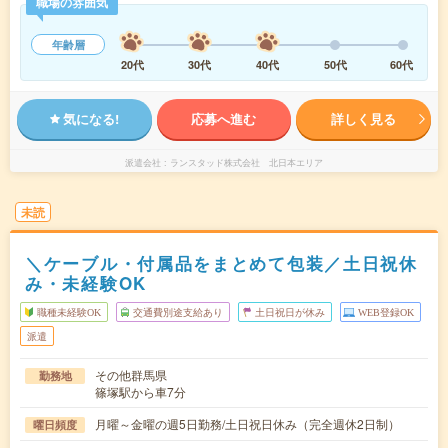
職場の雰囲気
年齢層
20代
30代
40代
50代
60代
気になる!
応募へ進む
詳しく見る
派遣会社
ランスタッド株式会社 北日本エリア
未読
＼ケーブル・付属品をまとめて包装／土日祝休
み・未経験OK
職種未経験OK
交通費別途支給あり
土日祝日が休み
WEB登録OK
派遣
その他群馬県
勤務地
篠塚駅から車7分
月曜～金曜の週5日勤務/土日祝日休み（完全週休2日制）
曜日頻度