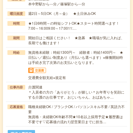
本中野駅から---分／篠塚駅から---分
週2日～5日OK（月～金） ★土日休みOK
曜日頻度
★1日6時間～の時短シフトOK★スタート時間選べます！
時間
7:00～16:009:00～17:0011:…
開始日はご相談ください！ ★急募 ★職場が気に入れば、
期間
長期でも働けます！
無資格未経験：時給1300円～ 経験者：時給1400円～ ★
時給
日払い／週払い制度あり（月払いも選べます）※稼働開始時
は手続き完了次第のお支払いとなります。
交通費
交通費全額支給※規定有
介護関連
仕事内容
＊入居者の方の「ありがとう」が嬉しい＊お年寄りを笑顔に
する介護のお仕事です。おじいちゃん、おばあちゃ…
職種未経験OK / ブランクOK / パソコンスキル不要 / 英語力不
応募資格
要
無資格・未経験OK年齢不問★10名以上採用予定★履歴書は
不要です▽応募後の流れ1)翌営業日までに担当…