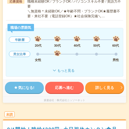
職種未経験OK / ブランクOK / パソコンスキル不要 / 英語力不
応募資格
要
＼無資格＊未経験OK／★年齢不問・ブランクOK★履歴書不
要・来社不要（電話登録OK）★社会保険完備＼…
職場の雰囲気
年齢層
20代
30代
40代
50代
60代
男女比率
女性
男性
もっと見る
気になる!
応募へ進む
詳しく見る
派遣会社
株式会社ニッソーネット
未読