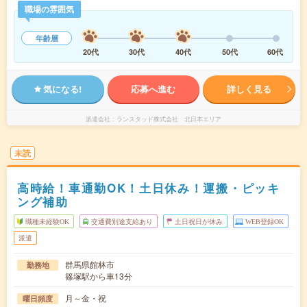
職場の雰囲気
年齢層
20代
30代
40代
50代
60代
気になる!
応募へ進む
詳しく見る
派遣会社
ランスタッド株式会社 北日本エリア
未読
高時給！車通勤OK！土日休み！運搬・ピッキ
ング補助
職種未経験OK
交通費別途支給あり
土日祝日が休み
WEB登録OK
派遣
群馬県館林市
勤務地
篠塚駅から車13分
月～金・祝
曜日頻度