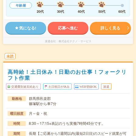
年齢層
20代
30代
40代
50代
60代
気になる!
応募へ進む
詳しく見る
派遣会社
株式会社テクノ・サービス
未読
高時給！土日休み！日勤のお仕事！フォークリ
フト作業
交通費別途支給あり
土日祝日が休み
WEB登録OK
派遣
群馬県邑楽郡
勤務地
篠塚駅から車7分
月～金・祝
曜日頻度
8:30～17:15※表記のうち実働7時間45分です。
時間
長期【ご応募から1週間以内(最短2日目)のスピード就業が可
期間