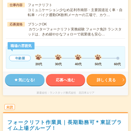
フォークリフト
仕事内容
コミュニケーション少なめ足利市南部・主要国道近く車・自
転車・バイク通勤OK飲料メーカーの工場で、カウ…
ブランクOK
応募資格
カウンターフォークリフト実務経験 フォーク免許 ランスタ
ッドは、きめ細やかなフォローで就業後も安心…
職場の雰囲気
年齢層
20代
30代
40代
50代
60代
気になる!
応募へ進む
詳しく見る
派遣会社
ランスタッド株式会社 北日本エリア
未読
フォークリフト作業員｜長期勤務可＊東証プラ
イム上場グループ！