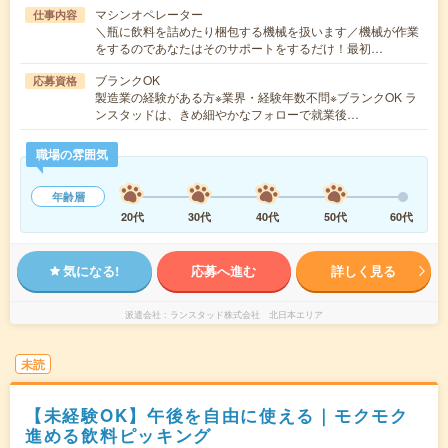
マシンオペレーター
仕事内容
＼瓶に飲料を詰めたり梱包する機械を扱います／機械が作業
をするのであなたはそのサポートをするだけ！最初…
ブランクOK
応募資格
製造業の経験がある方※業界・経験年数不問※ブランクOK ラ
ンスタッドは、きめ細やかなフォローで就業後…
職場の雰囲気
年齢層
20代
30代
40代
50代
60代
気になる!
応募へ進む
詳しく見る
派遣会社
ランスタッド株式会社 北日本エリア
未読
【未経験OK】午後を自由に使える｜モクモク
進める飲料ピッキング