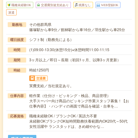
職種未経験OK
交通費別途支給あり
残業なし
WEB登録OK
派遣
その他群馬県
勤務地
篠塚駅から車9分／館林駅から車16分／羽生駅から車25分
シフト制（勤務先による）
曜日頻度
(1)09:00-13:30(休憩15分)※休憩時間11:00-11:15
時間
3ヶ月以上／即日～長期（初回1ヶ月、以降3ヶ月更新）
期間
時給1250円
時給
交通費
実費支給／当社規定あり。
軽作業（仕分け・ピッキング・検品、商品管理）
仕事内容
大手スーパー向け商品のピッキング作業スタッフ募集！【お
仕事内容】・ハンディの画面で商品を確認・台車を…
職種未経験OK / ブランクOK / 英語力不要
応募資格
未経験OKブランクOK短時間勤務扶養範囲内OK20代～50代
女性活躍中 ランスタッドは、きめ細やかな…