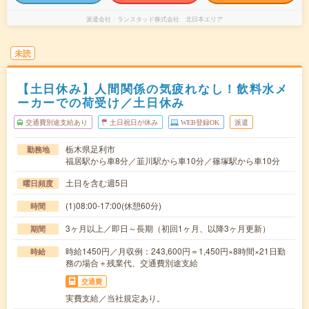
派遣会社
ランスタッド株式会社 北日本エリア
未読
【土日休み】人間関係の気疲れなし！飲料水メ
ーカーでの荷受け／土日休み
交通費別途支給あり
土日祝日が休み
WEB登録OK
派遣
栃木県足利市
勤務地
福居駅から車8分／韮川駅から車10分／篠塚駅から車10分
土日を含む週5日
曜日頻度
(1)08:00-17:00(休憩60分)
時間
3ヶ月以上／即日～長期（初回1ヶ月、以降3ヶ月更新）
期間
時給1450円／月収例：243,600円＝1,450円×8時間×21日勤
時給
務の場合＋残業代、交通費別途支給
交通費
実費支給／当社規定あり。