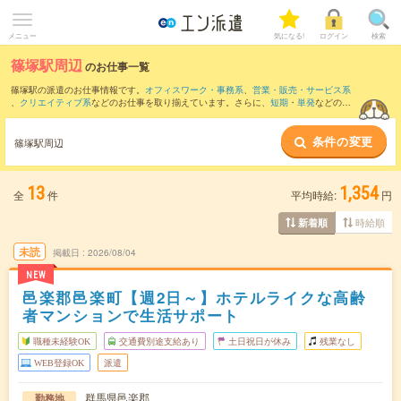
メニュー
気になる!
ログイン
検索
篠塚駅周辺
のお仕事一覧
篠塚駅の派遣のお仕事情報です。
オフィスワーク・事務系
、
営業・販売・サービス系
、
クリエイティブ系
などのお仕事を取り揃えています。さらに、
短期
・
単発
などの期
間や、
職種未経験OK
などのこだわり条件で絞り込んでいただけます。
条件の変更
また、
熊谷駅
・
太田(群馬県)駅
・
館林駅
・
西小泉駅
・
韮川駅
など近隣駅のお仕事もご確
篠塚駅周辺
認いただけます。
13
1,354
全
件
平均時給:
円
時給順
新着順
未読
掲載日
2026/08/04
NEW
邑楽郡邑楽町【週2日～】ホテルライクな高齢
者マンションで生活サポート
職種未経験OK
交通費別途支給あり
土日祝日が休み
残業なし
WEB登録OK
派遣
群馬県邑楽郡
勤務地