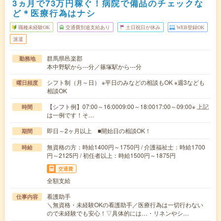
3ヵ月で73万円稼ぐ！病院で備品のチェックな
ど＊医療行為はナシ
職種未経験OK
交通費別途支給あり
土日祝日が休み
WEB登録OK
派遣
群馬県邑楽郡
勤務地
本中野駅から---分／篠塚駅から---分
シフト制（月～日） ※平日のみなどの相談もOK ※週3なども
曜日頻度
相談OK
【シフト例】07:00～16:0009:00～18:0017:00～09:00※ 上記
時間
は一例です！そ…
即日～2ヶ月以上 ■開始日の相談OK！
期間
無資格の方：時給1400円～1750円 / 介護福祉士：時給1700
時給
円～2125円 / 初任者以上：時給1500円～1875円
交通費
全額支給
看護助手
仕事内容
＼無資格・未経験OKの看護助手／医療行為は一切行わない
ので未経験でも安心！▽具体的には…・リネンやシ…