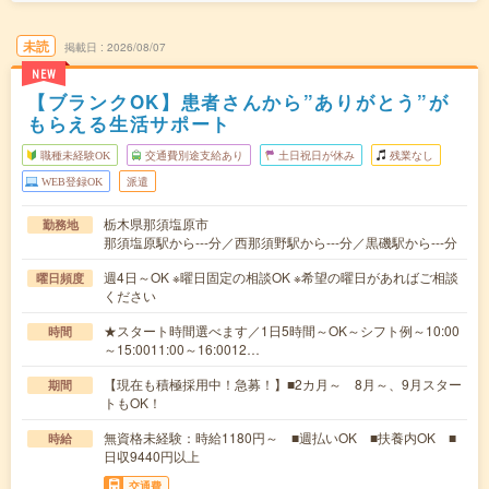
未読
掲載日
2026/08/07
NEW
【ブランクOK】患者さんから”ありがとう”が
もらえる生活サポート
職種未経験OK
交通費別途支給あり
土日祝日が休み
残業なし
WEB登録OK
派遣
栃木県那須塩原市
勤務地
那須塩原駅から---分／西那須野駅から---分／黒磯駅から---分
週4日～OK ※曜日固定の相談OK ※希望の曜日があればご相談
曜日頻度
ください
★スタート時間選べます／1日5時間～OK～シフト例～10:00
時間
～15:0011:00～16:0012…
【現在も積極採用中！急募！】■2カ月～ 8月～、9月スター
期間
トもOK！
無資格未経験：時給1180円～ ■週払いOK ■扶養内OK ■
時給
日収9440円以上
交通費