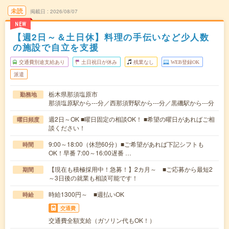
未読
掲載日
2026/08/07
NEW
【週2日～＆土日休】料理の手伝いなど少人数
の施設で自立を支援
交通費別途支給あり
土日祝日が休み
残業なし
WEB登録OK
派遣
栃木県那須塩原市
勤務地
那須塩原駅から---分／西那須野駅から---分／黒磯駅から---分
週2日～OK ■曜日固定の相談OK！ ■希望の曜日があればご相
曜日頻度
談ください！
9:00～18:00（休憩60分）■ご希望があれば下記シフトも
時間
OK！早番 7:00～16:00遅番 …
【現在も積極採用中！急募！】2カ月～ ■ご応募から最短2
期間
～3日後の就業も相談可能です！
時給1300円～ ■週払いOK
時給
交通費
交通費全額支給（ガソリン代もOK！）