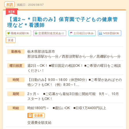
未読
掲載日
2026/08/07
NEW
【週2～＊日勤のみ】保育園で子どもの健康管
理など＊看護師
職種未経験OK
交通費別途支給あり
土日祝日が休み
WEB登録OK
派遣
栃木県那須塩原市
勤務地
那須塩原駅から---分／西那須野駅から---分／黒磯駅から---分
週2日～OK！ ■曜日固定の相談OK！ ■ご希望の曜日をご相談
曜日頻度
ください！
【日勤のみ】9:00～18:00（休憩60分）■ご希望があればその
時間
他シフトもOK！（例）8:30～1…
2ヶ月～ ■ご応募から最短3日後に開始可能 9月～、10月
期間
スタートもOK！
時給1800円～ ■週払いOK ■日収1万4400円以上
時給
交通費
交通費全額支給