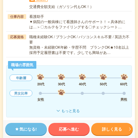
交通費全額支給（ガソリン代もOK！）
看護助手
仕事内容
▼病院の一般病棟にて看護師さんのサポート！＜具体的に
は…＞〇カルテをファイリングする〇チェックシート…
職種未経験OK / ブランクOK / パソコンスキル不要 / 英語力不
応募資格
要
無資格・未経験OK年齢・学歴不問 ブランクOK★10名以上
採用予定履歴書は不要です。少しでも興味があ…
職場の雰囲気
年齢層
20代
30代
40代
50代
60代
男女比率
女性
男性
もっと見る
気になる!
応募へ進む
詳しく見る