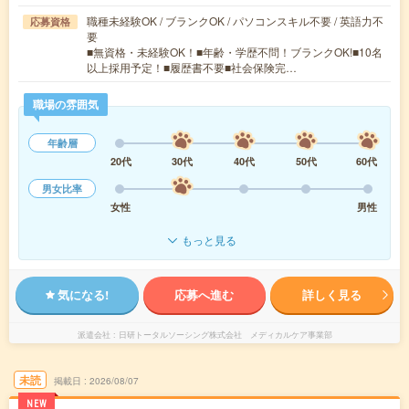
職種未経験OK / ブランクOK / パソコンスキル不要 / 英語力不
応募資格
要
■無資格・未経験OK！■年齢・学歴不問！ブランクOK!■10名
以上採用予定！■履歴書不要■社会保険完…
職場の雰囲気
年齢層
20代
30代
40代
50代
60代
男女比率
女性
男性
もっと見る
気になる!
応募へ進む
詳しく見る
派遣会社
日研トータルソーシング株式会社 メディカルケア事業部
未読
掲載日
2026/08/07
NEW