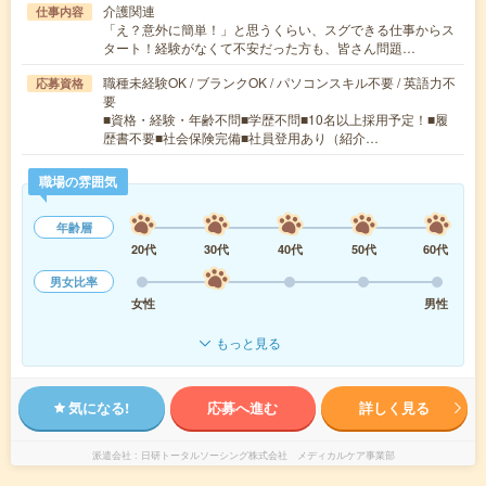
介護関連
仕事内容
「え？意外に簡単！」と思うくらい、スグできる仕事からス
タート！経験がなくて不安だった方も、皆さん問題…
職種未経験OK / ブランクOK / パソコンスキル不要 / 英語力不
応募資格
要
■資格・経験・年齢不問■学歴不問■10名以上採用予定！■履
歴書不要■社会保険完備■社員登用あり（紹介…
職場の雰囲気
年齢層
20代
30代
40代
50代
60代
男女比率
女性
男性
もっと見る
気になる!
応募へ進む
詳しく見る
派遣会社
日研トータルソーシング株式会社 メディカルケア事業部