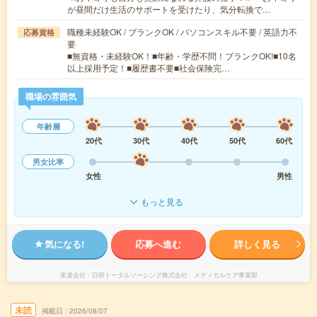
が昼間だけ生活のサポートを受けたり、気分転換で…
職種未経験OK / ブランクOK / パソコンスキル不要 / 英語力不
応募資格
要
■無資格・未経験OK！■年齢・学歴不問！ブランクOK!■10名
以上採用予定！■履歴書不要■社会保険完…
職場の雰囲気
年齢層
20代
30代
40代
50代
60代
男女比率
女性
男性
もっと見る
気になる!
応募へ進む
詳しく見る
派遣会社
日研トータルソーシング株式会社 メディカルケア事業部
未読
掲載日
2026/08/07