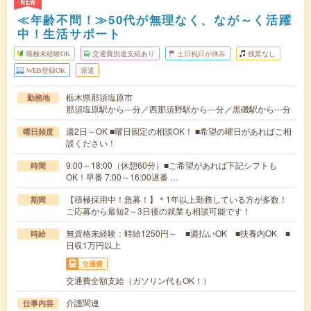
NEW
≪年齢不問！≫50代が無理なく、なが～く活躍
中！生活サポート
職種未経験OK
交通費別途支給あり
土日祝日が休み
残業なし
WEB登録OK
派遣
栃木県那須塩原市
勤務地
那須塩原駅から---分／西那須野駅から---分／黒磯駅から---分
週2日～OK ■曜日固定の相談OK！ ■希望の曜日があればご相
曜日頻度
談ください！
9:00～18:00（休憩60分）■ご希望があれば下記シフトも
時間
OK！早番 7:00～16:00遅番 …
【積極採用中！急募！】＊1年以上勤務している方が多数！
期間
ご応募から最短2～3日後の就業も相談可能です！
無資格未経験：時給1250円～ ■週払いOK ■扶養内OK ■
時給
日収1万円以上
交通費
交通費全額支給（ガソリン代もOK！）
介護関連
仕事内容