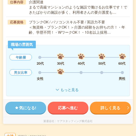
介護関連
仕事内容
まるで高級マンションのような施設で働けるお仕事です！で
きたばかりの施設が多く、利用者さんの要介護度も…
ブランクOK / パソコンスキル不要 / 英語力不要
応募資格
＜無資格・ブランクOK！＞介護の経験をお持ちの方！・年
齢、学歴不問！・WワークOK！・10名以上採用…
職場の雰囲気
年齢層
20代
30代
40代
50代
60代
男女比率
女性
男性
もっと見る
気になる!
応募へ進む
詳しく見る
派遣会社
ケアスタッフィング株式会社