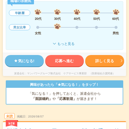
職場の雰囲気
年齢層
20代
30代
40代
50代
60代
男女比率
女性
男性
もっと見る
気になる!
応募へ進む
詳しく見る
派遣会社
マンパワーグループ株式会社 ケアサービス事業部 （医療福祉介護関連）
興味があったら「★気になる！」をタップ！
「気になる！」を押しておくと、派遣会社から
「面談確約」
や
「応募歓迎」
が届きます！
未読
掲載日
2026/08/07
NEW