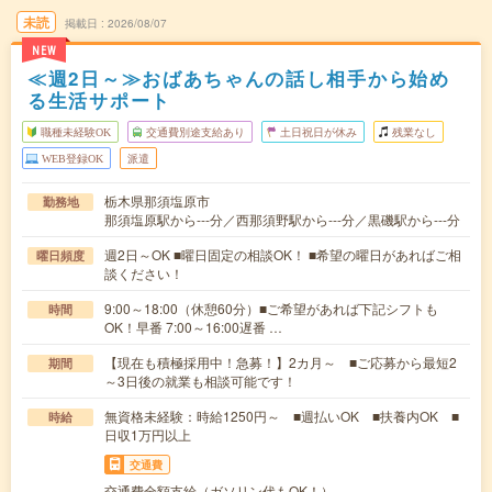
未読
掲載日
2026/08/07
NEW
≪週2日～≫おばあちゃんの話し相手から始め
る生活サポート
職種未経験OK
交通費別途支給あり
土日祝日が休み
残業なし
WEB登録OK
派遣
栃木県那須塩原市
勤務地
那須塩原駅から---分／西那須野駅から---分／黒磯駅から---分
週2日～OK ■曜日固定の相談OK！ ■希望の曜日があればご相
曜日頻度
談ください！
9:00～18:00（休憩60分）■ご希望があれば下記シフトも
時間
OK！早番 7:00～16:00遅番 …
【現在も積極採用中！急募！】2カ月～ ■ご応募から最短2
期間
～3日後の就業も相談可能です！
無資格未経験：時給1250円～ ■週払いOK ■扶養内OK ■
時給
日収1万円以上
交通費
交通費全額支給（ガソリン代もOK！）