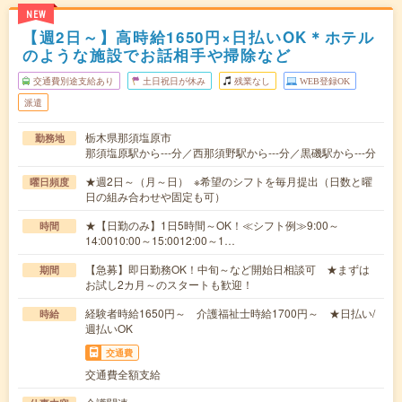
NEW
【週2日～】高時給1650円×日払いOK＊ホテル
のような施設でお話相手や掃除など
交通費別途支給あり
土日祝日が休み
残業なし
WEB登録OK
派遣
栃木県那須塩原市
勤務地
那須塩原駅から---分／西那須野駅から---分／黒磯駅から---分
★週2日～（月～日） ※希望のシフトを毎月提出（日数と曜
曜日頻度
日の組み合わせや固定も可）
★【日勤のみ】1日5時間～OK！≪シフト例≫9:00～
時間
14:0010:00～15:0012:00～1…
【急募】即日勤務OK！中旬～など開始日相談可 ★まずは
期間
お試し2カ月～のスタートも歓迎！
経験者時給1650円～ 介護福祉士時給1700円～ ★日払い/
時給
週払いOK
交通費
交通費全額支給