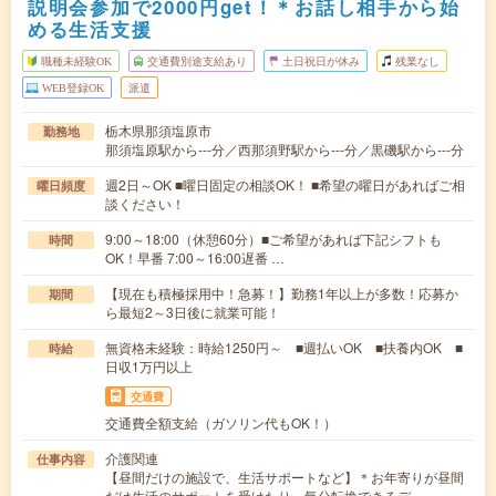
説明会参加で2000円get！＊お話し相手から始
める生活支援
職種未経験OK
交通費別途支給あり
土日祝日が休み
残業なし
WEB登録OK
派遣
栃木県那須塩原市
勤務地
那須塩原駅から---分／西那須野駅から---分／黒磯駅から---分
週2日～OK ■曜日固定の相談OK！ ■希望の曜日があればご相
曜日頻度
談ください！
9:00～18:00（休憩60分）■ご希望があれば下記シフトも
時間
OK！早番 7:00～16:00遅番 …
【現在も積極採用中！急募！】勤務1年以上が多数！応募か
期間
ら最短2～3日後に就業可能！
無資格未経験：時給1250円～ ■週払いOK ■扶養内OK ■
時給
日収1万円以上
交通費
交通費全額支給（ガソリン代もOK！）
介護関連
仕事内容
【昼間だけの施設で、生活サポートなど】＊お年寄りが昼間
だけ生活のサポートを受けたり、気分転換できるデ…