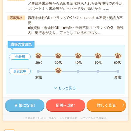
／無資格未経験から始める清潔感あふれる介護施設での生活
サポート！＼未経験だからハードルが高いかも… …
職種未経験OK / ブランクOK / パソコンスキル不要 / 英語力不
応募資格
要
■無資格・未経験OK！■年齢・学歴不問！ブランクOK! 施設
内に奥行きがあり、広々としているのでスタ…
職場の雰囲気
年齢層
20代
30代
40代
50代
60代
男女比率
女性
男性
もっと見る
気になる!
応募へ進む
詳しく見る
派遣会社
日研トータルソーシング株式会社 メディカルケア事業部