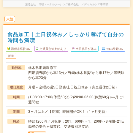
派遣会社
日研トータルソーシング株式会社 メディカルケア事業部
未読
食品加工｜土日祝休み／しっかり稼げて自分の
時間も満喫
職種未経験OK
交通費別途支給あり
土日祝日が休み
WEB登録OK
派遣
栃木県那須塩原市
勤務地
西那須野駅から車13分／野崎(栃木県)駅から車17分／黒磯駅
から車23分
月曜～金曜の週5日勤務/土日祝日休み（完全週休2日制）
曜日頻度
(1)08:00-17:00(休憩60分)(2)20:00-05:00(休憩60分)※※月に1
時間
週間程…
3ヶ月以上／【長期】即日開始OK！（1ヶ月更新）
期間
時給1200円／月収例：201、600円＝1、200円×8時間×21日
時給
勤務の場合＋残業代、交通費別途支給