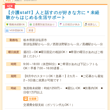
掲載日
2026/08/07
NEW
【介護staff】人と話すのが好きな方に＊未経
験からはじめる生活サポート
職種未経験OK
交通費別途支給あり
土日祝日が休み
残業なし
WEB登録OK
派遣
栃木県那須塩原市
勤務地
那須塩原駅から---分／西那須野駅から---分／黒磯駅から---分
週2日～OK ■曜日固定の相談OK！ ■希望の曜日があればご相
曜日頻度
談ください！
9:00～18:00（休憩60分）■ご希望があれば下記シフトも
時間
OK！早番 7:00～16:00遅番 …
【8月中のスタートOK！急募！】2カ月～ ■ご応募から最短
期間
2～3日後に就業が可能です！
無資格未経験：時給1250円～ ■週払いOK ■扶養内OK ■
時給
日収1万円以上
交通費
交通費全額支給（ガソリン代もOK！）