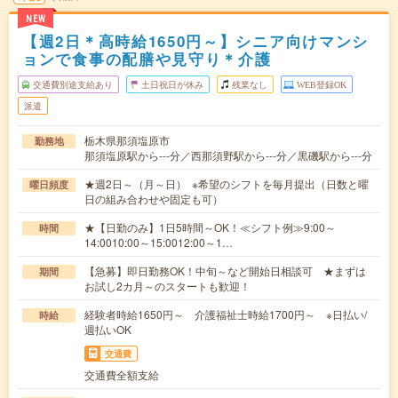
NEW
【週2日＊高時給1650円～】シニア向けマンシ
ョンで食事の配膳や見守り＊介護
交通費別途支給あり
土日祝日が休み
残業なし
WEB登録OK
派遣
栃木県那須塩原市
勤務地
那須塩原駅から---分／西那須野駅から---分／黒磯駅から---分
★週2日～（月～日） ※希望のシフトを毎月提出（日数と曜
曜日頻度
日の組み合わせや固定も可）
★【日勤のみ】1日5時間～OK！≪シフト例≫9:00～
時間
14:0010:00～15:0012:00～1…
【急募】即日勤務OK！中旬～など開始日相談可 ★まずは
期間
お試し2カ月～のスタートも歓迎！
経験者時給1650円～ 介護福祉士時給1700円～ ※日払い/
時給
週払いOK
交通費
交通費全額支給