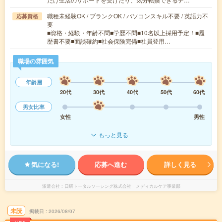
職種未経験OK / ブランクOK / パソコンスキル不要 / 英語力不
応募資格
要
■資格・経験・年齢不問■学歴不問■10名以上採用予定！■履
歴書不要■面談確約■社会保険完備■社員登用…
職場の雰囲気
年齢層
20代
30代
40代
50代
60代
男女比率
女性
男性
もっと見る
気になる!
応募へ進む
詳しく見る
派遣会社
日研トータルソーシング株式会社 メディカルケア事業部
未読
掲載日
2026/08/07