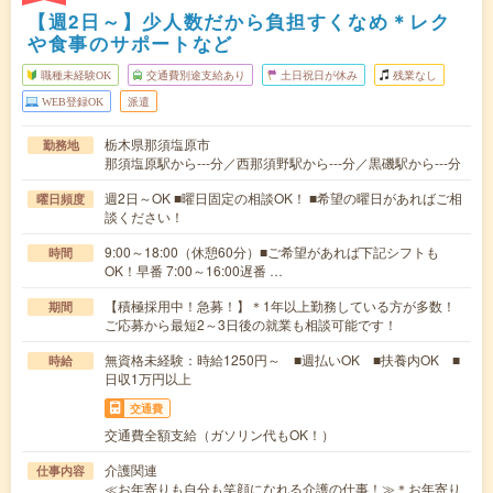
【週2日～】少人数だから負担すくなめ＊レク
や食事のサポートなど
職種未経験OK
交通費別途支給あり
土日祝日が休み
残業なし
WEB登録OK
派遣
栃木県那須塩原市
勤務地
那須塩原駅から---分／西那須野駅から---分／黒磯駅から---分
週2日～OK ■曜日固定の相談OK！ ■希望の曜日があればご相
曜日頻度
談ください！
9:00～18:00（休憩60分）■ご希望があれば下記シフトも
時間
OK！早番 7:00～16:00遅番 …
【積極採用中！急募！】＊1年以上勤務している方が多数！
期間
ご応募から最短2～3日後の就業も相談可能です！
無資格未経験：時給1250円～ ■週払いOK ■扶養内OK ■
時給
日収1万円以上
交通費
交通費全額支給（ガソリン代もOK！）
介護関連
仕事内容
≪お年寄りも自分も笑顔になれる介護の仕事！≫＊お年寄り