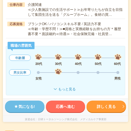
介護関連
仕事内容
≪少人数施設での生活サポート≫お年寄りたちが自立を目指
して集団生活を送る「グループホーム」。食材の買…
ブランクOK / パソコンスキル不要 / 英語力不要
応募資格
≪年齢・学歴不問！≫■資格と実務経験をお持ちの方＊履歴
書不要＊面談確約≪待遇≫・社会保険完備・社員登…
職場の雰囲気
年齢層
20代
30代
40代
50代
60代
男女比率
女性
男性
もっと見る
気になる!
応募へ進む
詳しく見る
派遣会社
日研トータルソーシング株式会社 メディカルケア事業部