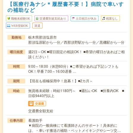
【医療行為ナシ＊履歴書不要！】病院で車いす
の補助など
職種未経験OK
交通費別途支給あり
土日祝日が休み
残業なし
WEB登録OK
派遣
栃木県那須塩原市
勤務地
那須塩原駅から---分／西那須野駅から---分／黒磯駅から---分
週2日～OK ■曜日固定の相談OK！ ■希望の曜日があればご相
曜日頻度
談ください！
9:00～18:00（休憩60分）■ご希望があれば下記シフトも
時間
OK！早番 7:00～16:00遅番 …
【現在も積極採用中！急募！】■2カ月～
期間
無資格未経験：時給1180円～ ■週払いOK ■扶養内OK ■
時給
日収9440円以上
交通費
交通費全額支給
看護助手
仕事内容
▼病院の一般病棟にて看護師さんのサポート！具体的に
は、・車いす搬送の補助・ベットメイキングやシーツ交…