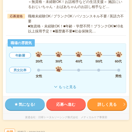
＜無資格・未経験OK！お話相手などの生活支援＞ 施設にい
るおじいちゃん・おばあちゃんのお話し相手など…
職種未経験OK / ブランクOK / パソコンスキル不要 / 英語力不
応募資格
要
■無資格・未経験OK！■年齢・学歴不問！ブランクOK!■10名
以上採用予定！■履歴書不要■社会保険完…
職場の雰囲気
年齢層
20代
30代
40代
50代
60代
男女比率
女性
男性
もっと見る
気になる!
応募へ進む
詳しく見る
派遣会社
日研トータルソーシング株式会社 メディカルケア事業部
未読