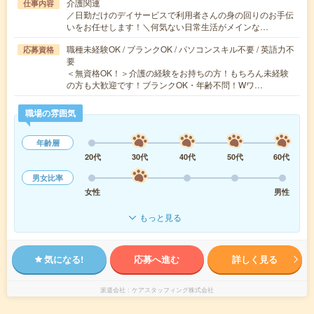
介護関連
仕事内容
／日勤だけのデイサービスで利用者さんの身の回りのお手伝
いをお任せします！＼何気ない日常生活がメインな…
職種未経験OK / ブランクOK / パソコンスキル不要 / 英語力不
応募資格
要
＜無資格OK！＞介護の経験をお持ちの方！もちろん未経験
の方も大歓迎です！ブランクOK・年齢不問！Wワ…
職場の雰囲気
年齢層
20代
30代
40代
50代
60代
男女比率
女性
男性
もっと見る
気になる!
応募へ進む
詳しく見る
派遣会社
ケアスタッフィング株式会社