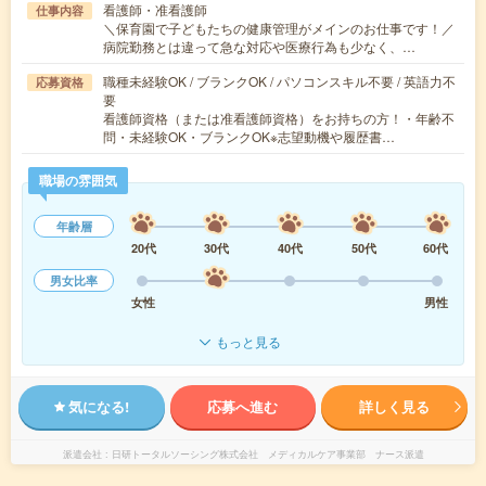
看護師・准看護師
仕事内容
＼保育園で子どもたちの健康管理がメインのお仕事です！／
病院勤務とは違って急な対応や医療行為も少なく、…
職種未経験OK / ブランクOK / パソコンスキル不要 / 英語力不
応募資格
要
看護師資格（または准看護師資格）をお持ちの方！・年齢不
問・未経験OK・ブランクOK※志望動機や履歴書…
職場の雰囲気
年齢層
20代
30代
40代
50代
60代
男女比率
女性
男性
もっと見る
気になる!
応募へ進む
詳しく見る
派遣会社
日研トータルソーシング株式会社 メディカルケア事業部 ナース派遣