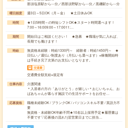
那須塩原駅から---分／西那須野駅から---分／黒磯駅から---分
週3日～5日OK（月～金） ★土日休みOK
曜日頻度
★1日5時間～の時短シフトOK★スタート時間選べます！
時間
7:00～16:009:00～17:0011:…
開始日はご相談ください！ ★急募 ★職場が気に入れば、
期間
長期でも働けます！
無資格未経験：時給1330円～ 経験者：時給1450円～ ★
時給
日払い／週払い制度あり（月払いも選べます）※稼働開始時
は手続き完了次第のお支払いとなります。
交通費
交通費全額支給※規定有
介護関連
仕事内容
＊入居者の方の「ありがとう」が嬉しい＊おじいちゃん、お
ばあちゃんが暮らす施設での生活サポートをお任せ…
職種未経験OK / ブランクOK / パソコンスキル不要 / 英語力不
応募資格
要
無資格・未経験OK年齢不問★10名以上採用予定★履歴書は
不要です▽応募後の流れ1)翌営業日までに担当…