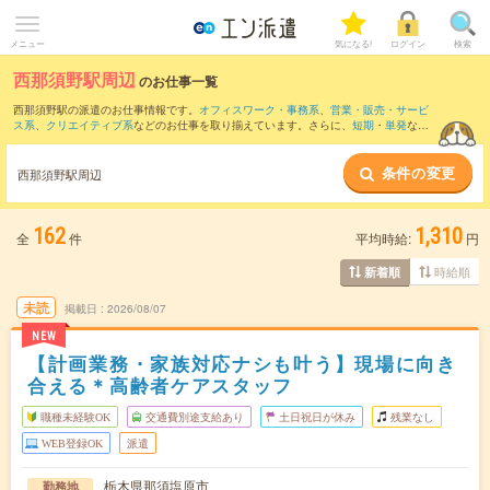
メニュー
気になる!
ログイン
検索
西那須野駅周辺
のお仕事一覧
西那須野駅の派遣のお仕事情報です。
オフィスワーク・事務系
、
営業・販売・サービ
ス系
、
クリエイティブ系
などのお仕事を取り揃えています。さらに、
短期
・
単発
など
の期間や、
職種未経験OK
などのこだわり条件で絞り込んでいただけます。
条件の変更
また、
那須塩原駅
・
野崎(栃木県)駅
・
矢板駅
・
黒磯駅
など近隣駅のお仕事もご確認いた
西那須野駅周辺
だけます。
162
1,310
全
件
平均時給:
円
時給順
新着順
未読
掲載日
2026/08/07
NEW
【計画業務・家族対応ナシも叶う】現場に向き
合える＊高齢者ケアスタッフ
職種未経験OK
交通費別途支給あり
土日祝日が休み
残業なし
WEB登録OK
派遣
栃木県那須塩原市
勤務地