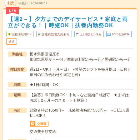
未読
掲載日
2026/08/07
NEW
【週2～】夕方までのデイサービス＊家庭と両
立ができる！｜時短OK｜扶養内勤務OK
職種未経験OK
交通費別途支給あり
土日祝日が休み
WEB登録OK
派遣
栃木県那須塩原市
勤務地
那須塩原駅から---分／西那須野駅から---分／黒磯駅から---分
週2日～OK！（月～日） ※希望のシフトを毎月提出（日数と
曜日頻度
曜日の組み合わせや固定も可）
★1日5時間～OK！
時間
【急募】即日勤務OK！中旬～など開始日相談可 ★まずは
期間
お試し2カ月～のスタートも歓迎！
経験者時給1650円～ 未経験者時給1550円～ ※日払い/週
時給
払いOK！
交通費
交通費全額支給