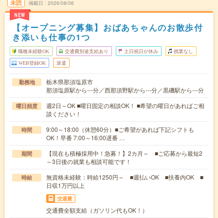
未読
掲載日
2026/08/06
NEW
【オープニング募集】おばあちゃんのお散歩付
き添いも仕事の1つ
職種未経験OK
交通費別途支給あり
土日祝日が休み
残業なし
WEB登録OK
派遣
栃木県那須塩原市
勤務地
那須塩原駅から---分／西那須野駅から---分／黒磯駅から---分
週2日～OK ■曜日固定の相談OK！ ■希望の曜日があればご相
曜日頻度
談ください！
9:00～18:00（休憩60分）■ご希望があれば下記シフトも
時間
OK！早番 7:00～16:00遅番 …
【現在も積極採用中！急募！】2カ月～ ■ご応募から最短2
期間
～3日後の就業も相談可能です！
無資格未経験：時給1250円～ ■週払いOK ■扶養内OK ■
時給
日収1万円以上
交通費
交通費全額支給（ガソリン代もOK！）