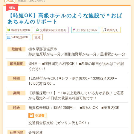
未読
掲載日
2026/08/06
NEW
【時短OK】高級ホテルのような施設で＊おば
あちゃんのサポート
職種未経験OK
交通費別途支給あり
土日祝日が休み
残業なし
WEB登録OK
派遣
栃木県那須塩原市
勤務地
那須塩原駅から---分／西那須野駅から---分／黒磯駅から---分
週4日～ ■曜日固定の相談OK！ ■希望の曜日があればご相談
曜日頻度
ください！
1日5時間からOK！■シフト例(1)8:00～13:00(2)10:00～
時間
15:00(3)12:00…
【積極採用中！】＊1年以上勤務している方が多数！ご応募
期間
から最短2～3日後の就業も相談可能です！
無資格未経験：時給1250円～ ■週払いOK ■扶養内OK
時給
交通費
交通費全額支給（ガソリン代もOK！）
介護関連
仕事内容