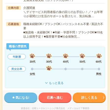
介護関連
仕事内容
＼デイサービス利用者様の身の回りのお手伝い！／＊お年寄
りが昼間だけ生活のサポートを受けたり、気分転換…
職種未経験OK / ブランクOK / パソコンスキル不要 / 英語力不
応募資格
要
■無資格・未経験OK！■年齢・学歴不問！ブランクOK!■10名
以上採用予定！■履歴書不要■社会保険完…
職場の雰囲気
年齢層
20代
30代
40代
50代
60代
男女比率
女性
男性
もっと見る
気になる!
応募へ進む
詳しく見る
派遣会社
日研トータルソーシング株式会社 メディカルケア事業部