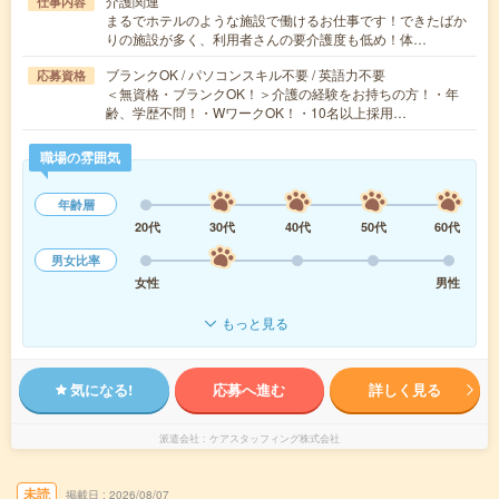
介護関連
仕事内容
まるでホテルのような施設で働けるお仕事です！できたばか
りの施設が多く、利用者さんの要介護度も低め！体…
ブランクOK / パソコンスキル不要 / 英語力不要
応募資格
＜無資格・ブランクOK！＞介護の経験をお持ちの方！・年
齢、学歴不問！・WワークOK！・10名以上採用…
職場の雰囲気
年齢層
20代
30代
40代
50代
60代
男女比率
女性
男性
もっと見る
気になる!
応募へ進む
詳しく見る
派遣会社
ケアスタッフィング株式会社
未読
掲載日
2026/08/07