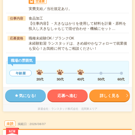
交通費
実費支給／当社規定あり。
食品加工
仕事内容
【仕事内容】・大きなはかりを使用して材料を計量・原料を
投入し大きなしゃもじで混ぜ合わせ・機械にセット…
職種未経験OK / ブランクOK
応募資格
未経験歓迎 ランスタッドは、きめ細やかなフォローで就業後
も安心！お気軽に何でもご相談ください！
職場の雰囲気
年齢層
20代
30代
40代
50代
60代
気になる!
応募へ進む
詳しく見る
派遣会社
ランスタッド株式会社 北関東エリア
未読
掲載日
2026/08/07
NEW