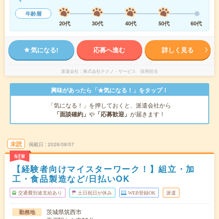
年齢層
20代
30代
40代
50代
60代
気になる!
応募へ進む
詳しく見る
派遣会社
株式会社テクノ・サービス 採用担当
興味があったら「★気になる！」をタップ！
「気になる！」を押しておくと、派遣会社から
「面談確約」
や
「応募歓迎」
が届きます！
未読
掲載日
2026/08/07
NEW
【経験者向けマイスターワーク！】組立・加
工・食品製造など/日払いOK
交通費別途支給あり
土日祝日が休み
WEB登録OK
派遣
茨城県筑西市
勤務地