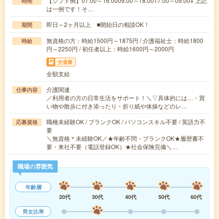
【シフト例】07:00～16:0009:00～18:0017:00～09:00※ 上記
時間
は一例です！そ…
即日～2ヶ月以上 ■開始日の相談OK！
期間
無資格の方：時給1500円～1875円 / 介護福祉士：時給1800
時給
円～2250円 / 初任者以上：時給1600円～2000円
交通費
全額支給
介護関連
仕事内容
／利用者の方の日常生活をサポート！＼▽具体的には…・買
い物や散歩に付き添ったり・折り紙や体操などのレ…
職種未経験OK / ブランクOK / パソコンスキル不要 / 英語力不
応募資格
要
＼無資格＊未経験OK／★年齢不問・ブランクOK★履歴書不
要・来社不要（電話登録OK）★社会保険完備＼…
職場の雰囲気
年齢層
20代
30代
40代
50代
60代
男女比率