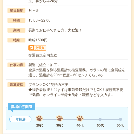
玉戸駅から車20分
月～金
曜日頻度
13:00～22:00
時間
長期でお仕事できる方、大歓迎！
期間
時給1500円
時給
交通費
交通費規定内支給
製造（組立・加工）
仕事内容
金属の温度を測る温度計の検査業務。ガラスの管に金属線を
通し、温度計を20cm程度～60センチくらいの…
ブランクOK / 英語力不要
応募資格
◆経験者歓迎！〇まずは事前登録だけでもOK！履歴書不要
で気軽にオンライン登録★氏名・職種などを入力す…
職場の雰囲気
年齢層
20代
30代
40代
50代
60代