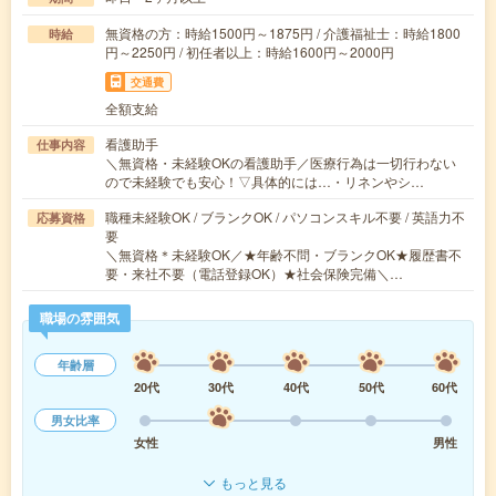
無資格の方：時給1500円～1875円 / 介護福祉士：時給1800
時給
円～2250円 / 初任者以上：時給1600円～2000円
交通費
全額支給
看護助手
仕事内容
＼無資格・未経験OKの看護助手／医療行為は一切行わない
ので未経験でも安心！▽具体的には…・リネンやシ…
職種未経験OK / ブランクOK / パソコンスキル不要 / 英語力不
応募資格
要
＼無資格＊未経験OK／★年齢不問・ブランクOK★履歴書不
要・来社不要（電話登録OK）★社会保険完備＼…
職場の雰囲気
年齢層
20代
30代
40代
50代
60代
男女比率
女性
男性
もっと見る