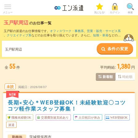
メニュー
気になる!
ログイン
検索
玉戸駅周辺
のお仕事一覧
玉戸駅の派遣のお仕事情報です。
オフィスワーク・事務系
、
営業・販売・サービス系
、
クリエイティブ系
などのお仕事を取り揃えています。さらに、
短期
・
単発
などの期
間や、
職種未経験OK
などのこだわり条件で絞り込んでいただけます。
条件の変更
また、
小山駅
・
小金井駅
・
結城駅
・
下館駅
・
久下田駅
など近隣駅のお仕事もご確認い
玉戸駅周辺
ただけます。
55
1,380
全
件
平均時給:
円
時給順
新着順
未読
掲載日
2026/08/07
NEW
長期×安心＊WEB登録OK！未経験歓迎〇コツ
コツ軽作業スタッフ募集！
職種未経験OK
交通費別途支給あり
土日祝日が休み
WEB登録OK
派遣
茨城県筑西市
勤務地