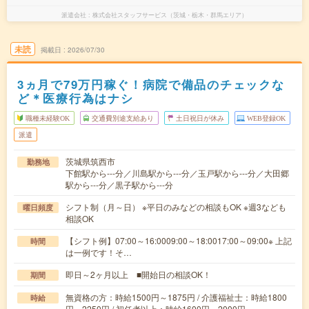
派遣会社
株式会社スタッフサービス（茨城・栃木・群馬エリア）
未読
掲載日
2026/07/30
3ヵ月で79万円稼ぐ！病院で備品のチェックな
ど＊医療行為はナシ
職種未経験OK
交通費別途支給あり
土日祝日が休み
WEB登録OK
派遣
茨城県筑西市
勤務地
下館駅から---分／川島駅から---分／玉戸駅から---分／大田郷
駅から---分／黒子駅から---分
シフト制（月～日） ※平日のみなどの相談もOK ※週3なども
曜日頻度
相談OK
【シフト例】07:00～16:0009:00～18:0017:00～09:00※ 上記
時間
は一例です！そ…
即日～2ヶ月以上 ■開始日の相談OK！
期間
無資格の方：時給1500円～1875円 / 介護福祉士：時給1800
時給
円～2250円 / 初任者以上：時給1600円～2000円