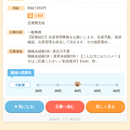
時給1350円
時給
交通費
交通費支給
一般事務
仕事内容
【部署紹介】生産管理事務をお願いします。生産手配、進捗
確認、出荷管理を担当して頂きます。その他部署内…
職種未経験OK / 英語力不要
応募資格
職種未経験OK！業界未経験OK！【こんな方におススメ！ま
ずはご応募ください／歓迎条件】Excel、W…
職場の雰囲気
年齢層
20代
30代
40代
50代
60代
気になる!
応募へ進む
詳しく見る
派遣会社
アデコ株式会社