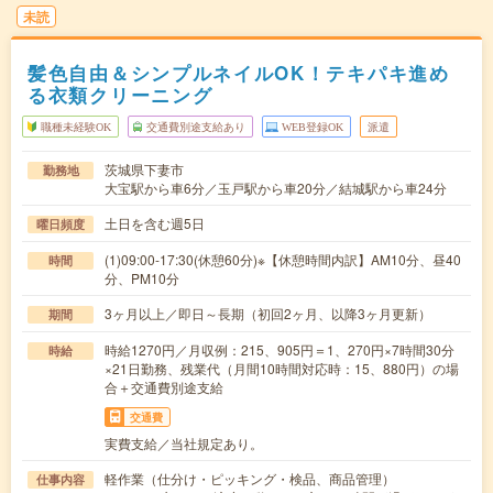
未読
髪色自由＆シンプルネイルOK！テキパキ進め
る衣類クリーニング
職種未経験OK
交通費別途支給あり
WEB登録OK
派遣
茨城県下妻市
勤務地
大宝駅から車6分／玉戸駅から車20分／結城駅から車24分
土日を含む週5日
曜日頻度
(1)09:00-17:30(休憩60分)※【休憩時間内訳】AM10分、昼40
時間
分、PM10分
3ヶ月以上／即日～長期（初回2ヶ月、以降3ヶ月更新）
期間
時給1270円／月収例：215、905円＝1、270円×7時間30分
時給
×21日勤務、残業代（月間10時間対応時：15、880円）の場
合＋交通費別途支給
交通費
実費支給／当社規定あり。
軽作業（仕分け・ピッキング・検品、商品管理）
仕事内容