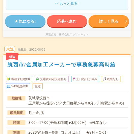
もっと見る
気になる!
応募へ進む
詳しく見る
派遣会社
株式会社ニッソーネット
未読
掲載日
2026/08/06
NEW
筑西市/金属加工メーカーで事務急募高時給
職種未経験OK
交通費別途支給あり
土日祝日が休み
残業なし
WEB登録OK
派遣
茨城県筑西市
勤務地
玉戸駅から徒歩9分／大田郷駅から車8分／川島駅から車9分
月～金,祝
曜日頻度
8:00～17:00(実働:8時間) (休憩60分) ※残業なし
時間
2026/9/上旬～長期（3カ月以上） ★9月～OK！
期間