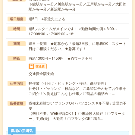
下館駅から---分／川島駅から---分／玉戸駅から---分／大田郷
駅から---分／新治駅から---分
週5日 ※派遣先による
曜日頻度
週5フルタイムがメインです！＜勤務時間の例＞8:00～
時間
17:008:30～17:309:00～18:…
即日～長期 ★応募から「最短2日後」に勤務OK！スタート
期間
日はご相談ください。★急募です！
時給1300円～1450円 ★Wワーク不可
時給
交通費
交通費全額支給
軽作業（仕分け・ピッキング・検品、商品管理）
仕事内容
仕分け・ピッキング・検品など、ご希望に合わせてお仕事を
ご紹介！＼例えばこんなお仕事／〇商品の箱詰め・…
職種未経験OK / ブランクOK / パソコンスキル不要 / 英語力不
応募資格
要
【来社不要、WEB登録OK！】〇未経験大歓迎！〇フリータ
ー、主婦(夫) 大歓迎！〇ブランクOK〇週5…
職場の雰囲気