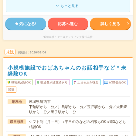
もっと見る
気になる!
応募へ進む
詳しく見る
派遣会社
ケアスタッフィング株式会社
未読
掲載日
2026/08/04
小規模施設でおばあちゃんのお話相手など＊未
経験OK
職種未経験OK
交通費別途支給あり
土日祝日が休み
WEB登録OK
派遣
茨城県筑西市
勤務地
下館駅から---分／川島駅から---分／玉戸駅から---分／大田郷
駅から---分／黒子駅から---分
シフト制（月～日） ※平日のみなどの相談もOK ※週3なども
曜日頻度
相談OK