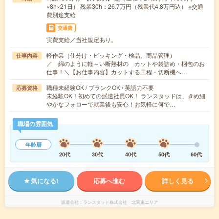
×8h×21日） 残業30h：26.7万円（残業代4.8万円込） ※交通
費別途支給
交通費
実費支給／当社規定あり。
軽作業（仕分け・ピッキング・検品、商品管理）
仕事内容
／ 綿のように軽～い断熱材の カットや袋詰め・梱包のお
仕事！＼【お仕事内容】カットする工程・切断機へ…
職種未経験OK / ブランクOK / 英語力不要
応募資格
未経験OK！初めての派遣社員OK！ ランスタッドは、きめ細
やかなフォローで就業後も安心！お気軽に何で…
職場の雰囲気
年齢層
20代
30代
40代
50代
60代
気になる!
応募へ進む
詳しく見る
派遣会社
ランスタッド株式会社 北関東エリア