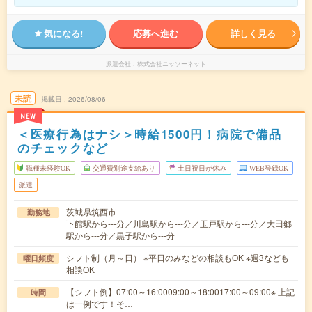
気になる!
応募へ進む
詳しく見る
派遣会社
株式会社ニッソーネット
未読
掲載日
2026/08/06
NEW
＜医療行為はナシ＞時給1500円！病院で備品
のチェックなど
職種未経験OK
交通費別途支給あり
土日祝日が休み
WEB登録OK
派遣
茨城県筑西市
勤務地
下館駅から---分／川島駅から---分／玉戸駅から---分／大田郷
駅から---分／黒子駅から---分
シフト制（月～日） ※平日のみなどの相談もOK ※週3なども
曜日頻度
相談OK
【シフト例】07:00～16:0009:00～18:0017:00～09:00※ 上記
時間
は一例です！そ…