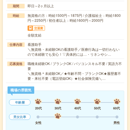
即日～2ヶ月以上
期間
無資格の方：時給1500円～1875円 / 介護福祉士：時給1800
時給
円～2250円 / 初任者以上：時給1600円～2000円
交通費
全額支給
看護助手
仕事内容
＼無資格・未経験OKの看護助手／医療行為は一切行わない
ので未経験でも安心！▽具体的には…・リネンやシ…
職種未経験OK / ブランクOK / パソコンスキル不要 / 英語力不
応募資格
要
＼無資格＊未経験OK／★年齢不問・ブランクOK★履歴書不
要・来社不要（電話登録OK）★社会保険完備＼…
職場の雰囲気
年齢層
20代
30代
40代
50代
60代
男女比率
女性
男性