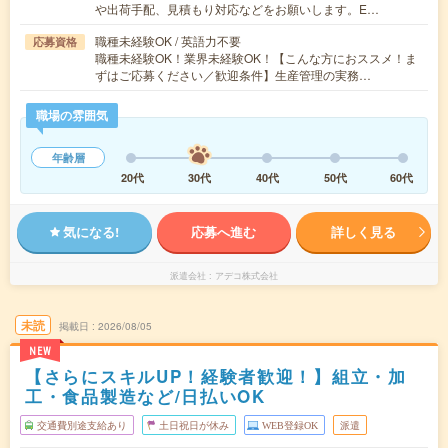
や出荷手配、見積もり対応などをお願いします。E…
職種未経験OK / 英語力不要
応募資格
職種未経験OK！業界未経験OK！【こんな方におススメ！ま
ずはご応募ください／歓迎条件】生産管理の実務…
職場の雰囲気
年齢層
20代
30代
40代
50代
60代
気になる!
応募へ進む
詳しく見る
派遣会社
アデコ株式会社
未読
掲載日
2026/08/05
NEW
【さらにスキルUP！経験者歓迎！】組立・加
工・食品製造など/日払いOK
交通費別途支給あり
土日祝日が休み
WEB登録OK
派遣