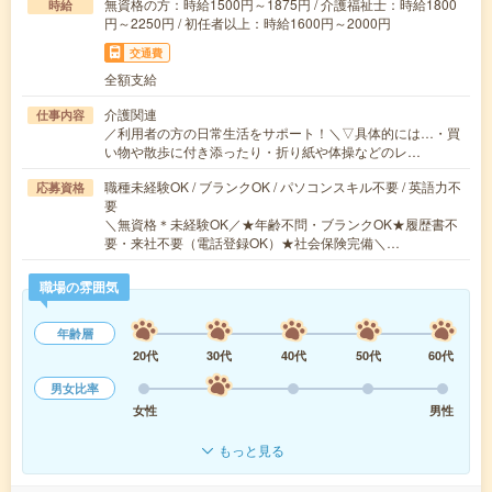
無資格の方：時給1500円～1875円 / 介護福祉士：時給1800
時給
円～2250円 / 初任者以上：時給1600円～2000円
交通費
全額支給
介護関連
仕事内容
／利用者の方の日常生活をサポート！＼▽具体的には…・買
い物や散歩に付き添ったり・折り紙や体操などのレ…
職種未経験OK / ブランクOK / パソコンスキル不要 / 英語力不
応募資格
要
＼無資格＊未経験OK／★年齢不問・ブランクOK★履歴書不
要・来社不要（電話登録OK）★社会保険完備＼…
職場の雰囲気
年齢層
20代
30代
40代
50代
60代
男女比率
女性
男性
もっと見る