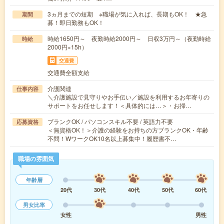
3ヵ月までの短期 ※職場が気に入れば、長期もOK！ ★急
期間
募！即日勤務もOK！
時給1650円～ 夜勤時給2000円～ 日収3万円～（夜勤時給
時給
2000円×15h）
交通費
交通費全額支給
介護関連
仕事内容
＼介護施設で見守りやお手伝い／施設を利用するお年寄りの
サポートをお任せします！＜具体的には…＞・お掃…
ブランクOK / パソコンスキル不要 / 英語力不要
応募資格
＜無資格OK！＞介護の経験をお持ちの方ブランクOK・年齢
不問！WワークOK10名以上募集中！履歴書不…
職場の雰囲気
年齢層
20代
30代
40代
50代
60代
男女比率
女性
男性