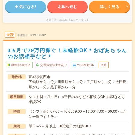
気になる!
応募へ進む
詳しく見る
派遣会社
株式会社ニッソーネット
未読
掲載日
2026/08/02
3ヵ月で79万円稼ぐ！未経験OK＊おばあちゃん
のお話相手など＊
職種未経験OK
交通費別途支給あり
WEB登録OK
派遣
茨城県筑西市
勤務地
下館駅から---分／川島駅から---分／玉戸駅から---分／大田郷
駅から---分／黒子駅から---分
シフト制（月～日） ※平日のみなどの相談もOK ※週3なども
曜日頻度
相談OK
【シフト例】07:00～16:0009:00～18:0017:00～09:00※ 上記
時間
は一例です！そ…
即日～2ヶ月以上 ■開始日の相談OK！
期間