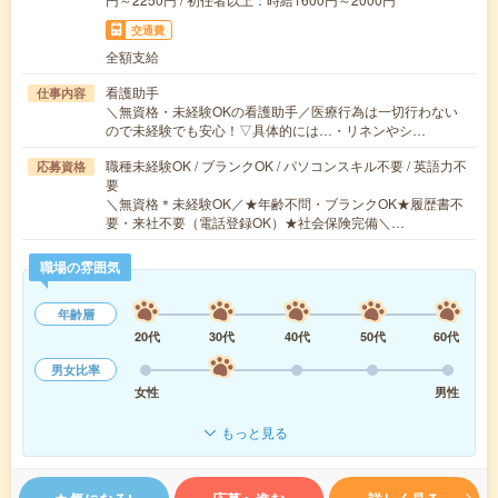
交通費
全額支給
看護助手
仕事内容
＼無資格・未経験OKの看護助手／医療行為は一切行わない
ので未経験でも安心！▽具体的には…・リネンやシ…
職種未経験OK / ブランクOK / パソコンスキル不要 / 英語力不
応募資格
要
＼無資格＊未経験OK／★年齢不問・ブランクOK★履歴書不
要・来社不要（電話登録OK）★社会保険完備＼…
職場の雰囲気
年齢層
20代
30代
40代
50代
60代
男女比率
女性
男性
もっと見る