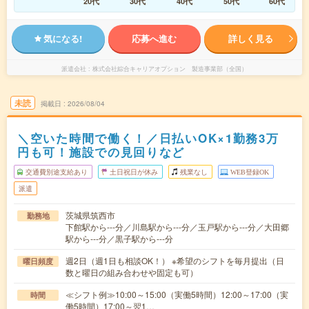
20代
30代
40代
50代
60代
気になる!
応募へ進む
詳しく見る
派遣会社
株式会社綜合キャリアオプション 製造事業部（全国）
未読
掲載日
2026/08/04
＼空いた時間で働く！／日払いOK×1勤務3万
円も可！施設での見回りなど
交通費別途支給あり
土日祝日が休み
残業なし
WEB登録OK
派遣
茨城県筑西市
勤務地
下館駅から---分／川島駅から---分／玉戸駅から---分／大田郷
駅から---分／黒子駅から---分
週2日（週1日も相談OK！） ※希望のシフトを毎月提出（日
曜日頻度
数と曜日の組み合わせや固定も可）
≪シフト例≫10:00～15:00（実働5時間）12:00～17:00（実
時間
働5時間）17:00～翌1…