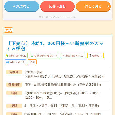
気になる!
応募へ進む
詳しく見る
派遣会社
株式会社ニッソーネット
未読
【下妻市】時給1、300円軽～い断熱材のカッ
ト＆梱包
職種未経験OK
交通費別途支給あり
土日祝日が休み
残業なし
WEB登録OK
派遣
茨城県下妻市
勤務地
下妻駅から車7分／玉戸駅から車23分／結城駅から車26分
月曜～金曜の週5日勤務/土日祝日休み（完全週休2日制）
曜日頻度
(1)08:30-17:30(休憩60分)※【休憩時間】10:00～10分、
時間
12:00～40分、15…
3ヶ月以上／即日～長期（初回2ヶ月、以降3ヶ月更新）
期間
時給1300円／【月収例】 定時退社：21.8万円（1300円
時給