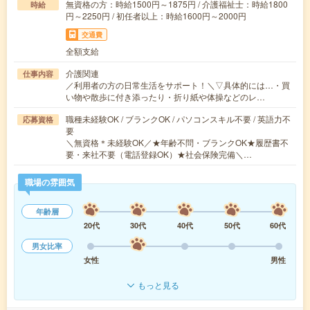
無資格の方：時給1500円～1875円 / 介護福祉士：時給1800
時給
円～2250円 / 初任者以上：時給1600円～2000円
交通費
全額支給
介護関連
仕事内容
／利用者の方の日常生活をサポート！＼▽具体的には…・買
い物や散歩に付き添ったり・折り紙や体操などのレ…
職種未経験OK / ブランクOK / パソコンスキル不要 / 英語力不
応募資格
要
＼無資格＊未経験OK／★年齢不問・ブランクOK★履歴書不
要・来社不要（電話登録OK）★社会保険完備＼…
職場の雰囲気
年齢層
20代
30代
40代
50代
60代
男女比率
女性
男性
もっと見る