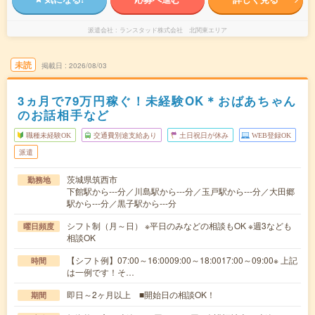
派遣会社
ランスタッド株式会社 北関東エリア
未読
掲載日
2026/08/03
3ヵ月で79万円稼ぐ！未経験OK＊おばあちゃん
のお話相手など
職種未経験OK
交通費別途支給あり
土日祝日が休み
WEB登録OK
派遣
茨城県筑西市
勤務地
下館駅から---分／川島駅から---分／玉戸駅から---分／大田郷
駅から---分／黒子駅から---分
シフト制（月～日） ※平日のみなどの相談もOK ※週3なども
曜日頻度
相談OK
【シフト例】07:00～16:0009:00～18:0017:00～09:00※ 上記
時間
は一例です！そ…
即日～2ヶ月以上 ■開始日の相談OK！
期間