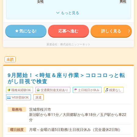
女性
男性
もっと見る
気になる!
応募へ進む
詳しく見る
派遣会社
株式会社ニッソーネット
未読
9月開始！＜時短＆座り作業＞コロコロっと転
がし目視で検査
職種未経験OK
交通費別途支給あり
土日祝日が休み
残業なし
WEB登録OK
派遣
茨城県桜川市
勤務地
新治駅から車11分／大田郷駅から車18分／玉戸駅から車22
分
月曜～金曜の週5日勤務/土日祝日休み（完全週休2日制）
曜日頻度