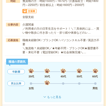
無資格の方：時給1500円～1875円 / 介護福祉士：時給1800
時給
円～2250円 / 初任者以上：時給1600円～2000円
交通費
全額支給
介護関連
仕事内容
／利用者の方の日常生活をサポート！＼▽具体的には…・買
い物や散歩に付き添ったり・折り紙や体操などのレ…
職種未経験OK / ブランクOK / パソコンスキル不要 / 英語力不
応募資格
要
＼無資格＊未経験OK／★年齢不問・ブランクOK★履歴書不
要・来社不要（電話登録OK）★社会保険完備＼…
職場の雰囲気
年齢層
20代
30代
40代
50代
60代
男女比率
女性
男性
もっと見る