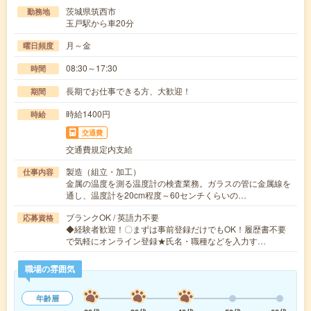
茨城県筑西市
勤務地
玉戸駅から車20分
月～金
曜日頻度
08:30～17:30
時間
長期でお仕事できる方、大歓迎！
期間
時給1400円
時給
交通費
交通費規定内支給
製造（組立・加工）
仕事内容
金属の温度を測る温度計の検査業務。ガラスの管に金属線を
通し、温度計を20cm程度～60センチくらいの…
ブランクOK / 英語力不要
応募資格
◆経験者歓迎！〇まずは事前登録だけでもOK！履歴書不要
で気軽にオンライン登録★氏名・職種などを入力す…
職場の雰囲気
年齢層