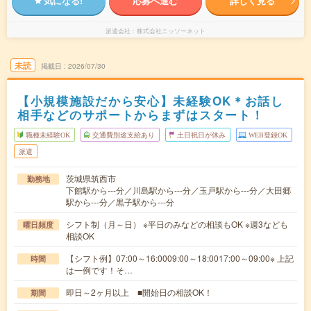
気になる!
応募へ進む
詳しく見る
派遣会社
株式会社ニッソーネット
未読
掲載日
2026/07/30
【小規模施設だから安心】未経験OK＊お話し
相手などのサポートからまずはスタート！
職種未経験OK
交通費別途支給あり
土日祝日が休み
WEB登録OK
派遣
茨城県筑西市
勤務地
下館駅から---分／川島駅から---分／玉戸駅から---分／大田郷
駅から---分／黒子駅から---分
シフト制（月～日） ※平日のみなどの相談もOK ※週3なども
曜日頻度
相談OK
【シフト例】07:00～16:0009:00～18:0017:00～09:00※ 上記
時間
は一例です！そ…
即日～2ヶ月以上 ■開始日の相談OK！
期間