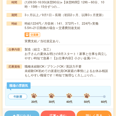
(1)09:00-16:00(休憩90分)※【休憩時間】12時～60分、10
時間
時・15時～15分ずつの…
3ヶ月以上／9月1日～長期（初回2ヶ月、以降3ヶ月更新）
期間
時給1224円／月収例：141、372円＝1、224円×実働
時給
5.5H×21日勤務の場合＋交通費別途支給
交通費
実費支給／当社規定あり。
製造（組立・加工）
仕事内容
お子さんの夏休み明けの9月スタート！家事と仕事を両立し
やすい時短で急募！【お仕事内容】小さい金属パー…
職種未経験OK / ブランクOK / 英語力不要
応募資格
未経験OK初めての派遣社員OK家庭の事情によるお休み相談
もしやすい職場です！時短で無理なく久しぶりの…
職場の雰囲気
年齢層
20代
30代
40代
50代
60代
気になる!
応募へ進む
詳しく見る