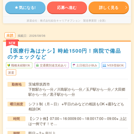
気になる!
応募へ進む
詳しく見る
派遣会社
株式会社綜合キャリアオプション 製造事業部（全国）
未読
掲載日
2026/08/06
NEW
【医療行為はナシ】時給1500円！病院で備品
のチェックなど
職種未経験OK
交通費別途支給あり
土日祝日が休み
WEB登録OK
派遣
茨城県筑西市
勤務地
下館駅から---分／川島駅から---分／玉戸駅から---分／大田郷
駅から---分／黒子駅から---分
シフト制（月～日） ※平日のみなどの相談もOK ※週3なども
曜日頻度
相談OK
【シフト例】07:00～16:0009:00～18:0017:00～09:00※ 上記
時間
は一例です！そ…
即日～2ヶ月以上
期間