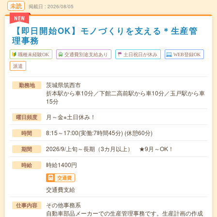
未読
掲載日
2026/08/05
NEW
【即日開始OK】モノづくりを支える＊生産管
理事務
職種未経験OK
交通費別途支給あり
土日祝日が休み
WEB登録OK
派遣
茨城県筑西市
勤務地
折本駅から車10分／下館二高前駅から車10分／玉戸駅から車
15分
月～金※土日休み！
曜日頻度
8:15～17:00(実働:7時間45分) (休憩60分)
時間
2026/9/上旬～長期（3カ月以上） ★9月～OK！
期間
時給1400円
時給
交通費
交通費支給
その他事務系
仕事内容
自動車部品メーカーでの生産管理事務です。生産計画の作成