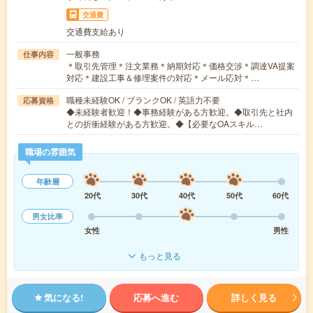
交通費
交通費支給あり
一般事務
仕事内容
＊取引先管理＊注文業務＊納期対応＊価格交渉＊調達VA提案
対応＊建設工事＆修理案件の対応＊メール応対＊…
職種未経験OK / ブランクOK / 英語力不要
応募資格
◆未経験者歓迎！◆事務経験がある方歓迎。◆取引先と社内
との折衝経験がある方歓迎。◆【必要なOAスキル…
職場の雰囲気
年齢層
20代
30代
40代
50代
60代
男女比率
女性
男性
もっと見る
気になる!
応募へ進む
詳しく見る