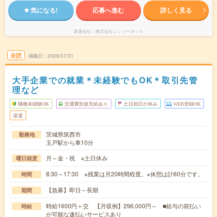
気になる!
応募へ進む
詳しく見る
派遣会社
株式会社ニッソーネット
未読
掲載日
2026/07/31
大手企業での就業＊未経験でもOK＊取引先管
理など
職種未経験OK
交通費別途支給あり
土日祝日が休み
WEB登録OK
派遣
茨城県筑西市
勤務地
玉戸駅から車10分
月～金・祝 ※土日休み
曜日頻度
8:30～17:30 ※残業は月20時間程度。※休憩は計60分です。
時間
【急募】即日～長期
期間
時給1600円＋交 【月収例】296,000円～ ■給与の前払い
時給
が可能な速払いサービスあり