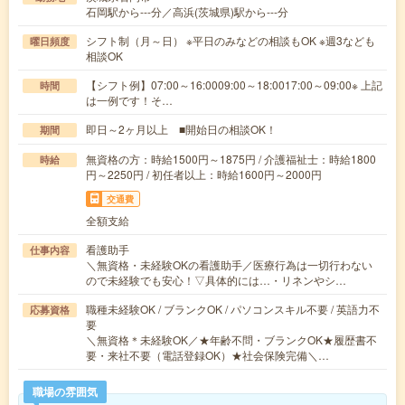
石岡駅から---分／高浜(茨城県)駅から---分
シフト制（月～日） ※平日のみなどの相談もOK ※週3なども
曜日頻度
相談OK
【シフト例】07:00～16:0009:00～18:0017:00～09:00※ 上記
時間
は一例です！そ…
即日～2ヶ月以上 ■開始日の相談OK！
期間
無資格の方：時給1500円～1875円 / 介護福祉士：時給1800
時給
円～2250円 / 初任者以上：時給1600円～2000円
交通費
全額支給
看護助手
仕事内容
＼無資格・未経験OKの看護助手／医療行為は一切行わない
ので未経験でも安心！▽具体的には…・リネンやシ…
職種未経験OK / ブランクOK / パソコンスキル不要 / 英語力不
応募資格
要
＼無資格＊未経験OK／★年齢不問・ブランクOK★履歴書不
要・来社不要（電話登録OK）★社会保険完備＼…
職場の雰囲気