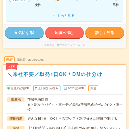
女性
男性
もっと見る
気になる!
応募へ進む
詳しく見る
派遣会社
株式会社ニッソーネット
未読
掲載日
2026/08/06
NEW
＼来社不要／単発1日OK＊DMの仕分け
職種未経験OK
土日祝日が休み
WEB登録OK
派遣
茨城県石岡市
勤務地
石岡駅からバイク・車---分／高浜(茨城県)駅からバイク・車--
-分
好きな日1日～OK！＊希望シフト制で好きな曜日で働ける！
曜日頻度
【1日3時間～も相談OK!】午前中のみや18時以降などのシフ
時間