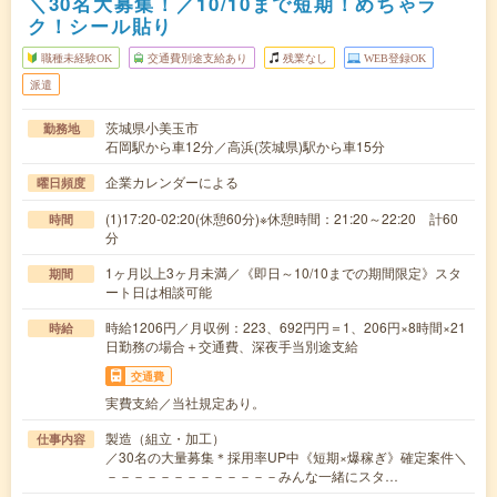
＼30名大募集！／10/10まで短期！めちゃラ
ク！シール貼り
職種未経験OK
交通費別途支給あり
残業なし
WEB登録OK
派遣
茨城県小美玉市
勤務地
石岡駅から車12分／高浜(茨城県)駅から車15分
企業カレンダーによる
曜日頻度
(1)17:20-02:20(休憩60分)※休憩時間：21:20～22:20 計60
時間
分
1ヶ月以上3ヶ月未満／《即日～10/10までの期間限定》スタ
期間
ート日は相談可能
時給1206円／月収例：223、692円円＝1、206円×8時間×21
時給
日勤務の場合＋交通費、深夜手当別途支給
交通費
実費支給／当社規定あり。
製造（組立・加工）
仕事内容
／30名の大量募集＊採用率UP中《短期×爆稼ぎ》確定案件＼
－－－－－－－－－－－－－みんな一緒にスタ…