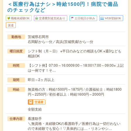
＜医療行為はナシ＞時給1500円！病院で備品
のチェックなど
職種未経験OK
交通費別途支給あり
土日祝日が休み
WEB登録OK
派遣
茨城県石岡市
勤務地
石岡駅から---分／高浜(茨城県)駅から---分
シフト制（月～日） ※平日のみなどの相談もOK ※週3なども
曜日頻度
相談OK
【シフト例】07:00～16:0009:00～18:0017:00～09:00※ 上記
時間
は一例です！そ…
即日～2ヶ月以上
期間
無資格の方：時給1500円～1875円 / 介護福祉士：時給1800
時給
円～2250円 / 初任者以上：時給1600円～2000円
交通費
全額支給
看護助手
仕事内容
＼無資格・未経験OKの看護助手／医療行為は一切行わない
ので未経験でも安心！▽具体的には…・リネンやシ…