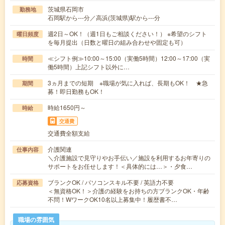
茨城県石岡市
勤務地
石岡駅から---分／高浜(茨城県)駅から---分
週2日～OK！（週1日もご相談ください！） ※希望のシフト
曜日頻度
を毎月提出（日数と曜日の組み合わせや固定も可）
≪シフト例≫10:00～15:00（実働5時間）12:00～17:00（実
時間
働5時間）上記シフト以外に…
3ヵ月までの短期 ※職場が気に入れば、長期もOK！ ★急
期間
募！即日勤務もOK！
時給1650円～
時給
交通費
交通費全額支給
介護関連
仕事内容
＼介護施設で見守りやお手伝い／施設を利用するお年寄りの
サポートをお任せします！＜具体的には…＞・夕食…
ブランクOK / パソコンスキル不要 / 英語力不要
応募資格
＜無資格OK！＞介護の経験をお持ちの方ブランクOK・年齢
不問！WワークOK10名以上募集中！履歴書不…
職場の雰囲気