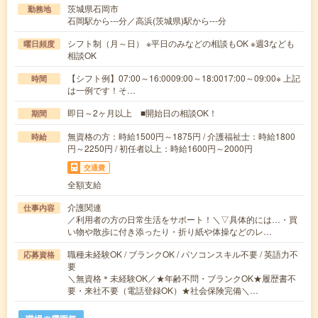
茨城県石岡市
勤務地
石岡駅から---分／高浜(茨城県)駅から---分
シフト制（月～日） ※平日のみなどの相談もOK ※週3なども
曜日頻度
相談OK
【シフト例】07:00～16:0009:00～18:0017:00～09:00※ 上記
時間
は一例です！そ…
即日～2ヶ月以上 ■開始日の相談OK！
期間
無資格の方：時給1500円～1875円 / 介護福祉士：時給1800
時給
円～2250円 / 初任者以上：時給1600円～2000円
交通費
全額支給
介護関連
仕事内容
／利用者の方の日常生活をサポート！＼▽具体的には…・買
い物や散歩に付き添ったり・折り紙や体操などのレ…
職種未経験OK / ブランクOK / パソコンスキル不要 / 英語力不
応募資格
要
＼無資格＊未経験OK／★年齢不問・ブランクOK★履歴書不
要・来社不要（電話登録OK）★社会保険完備＼…