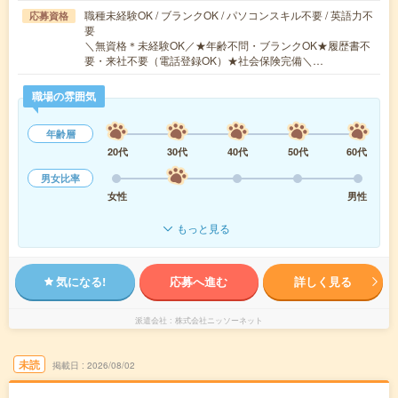
職種未経験OK / ブランクOK / パソコンスキル不要 / 英語力不
応募資格
要
＼無資格＊未経験OK／★年齢不問・ブランクOK★履歴書不
要・来社不要（電話登録OK）★社会保険完備＼…
職場の雰囲気
年齢層
20代
30代
40代
50代
60代
男女比率
女性
男性
もっと見る
気になる!
応募へ進む
詳しく見る
派遣会社
株式会社ニッソーネット
未読
掲載日
2026/08/02