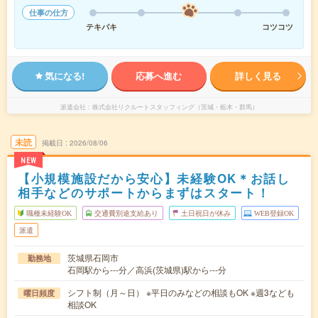
仕事の仕方
テキパキ
コツコツ
気になる!
応募へ進む
詳しく見る
派遣会社
株式会社リクルートスタッフィング（茨城・栃木・群馬）
未読
掲載日
2026/08/06
NEW
【小規模施設だから安心】未経験OK＊お話し
相手などのサポートからまずはスタート！
職種未経験OK
交通費別途支給あり
土日祝日が休み
WEB登録OK
派遣
茨城県石岡市
勤務地
石岡駅から---分／高浜(茨城県)駅から---分
シフト制（月～日） ※平日のみなどの相談もOK ※週3なども
曜日頻度
相談OK