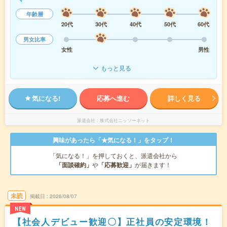
年齢層
20代
30代
40代
50代
60代
男女比率
女性
男性
もっと見る
気になる!
応募へ進む
詳しく見る
派遣会社
株式会社ニッソーネット
興味があったら「★気になる！」をタップ！
「気になる！」を押しておくと、派遣会社から
「面談確約」
や
「応募歓迎」
が届きます！
未読
掲載日
2026/08/07
NEW
【社会人デビュー歓迎〇】正社員の安定環境！