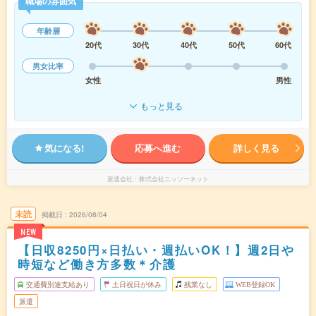
職場の雰囲気
年齢層
20代
30代
40代
50代
60代
男女比率
女性
男性
もっと見る
気になる!
応募へ進む
詳しく見る
派遣会社
株式会社ニッソーネット
未読
掲載日
2026/08/04
NEW
【日収8250円×日払い・週払いOK！】週2日や
時短など働き方多数＊介護
交通費別途支給あり
土日祝日が休み
残業なし
WEB登録OK
派遣