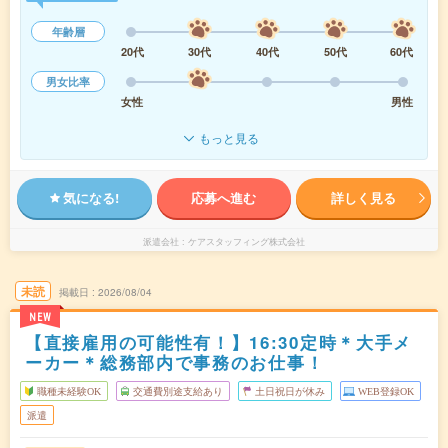
年齢層
20代
30代
40代
50代
60代
男女比率
女性
男性
もっと見る
気になる!
応募へ進む
詳しく見る
派遣会社
ケアスタッフィング株式会社
未読
掲載日
2026/08/04
NEW
【直接雇用の可能性有！】16:30定時＊大手メ
ーカー＊総務部内で事務のお仕事！
職種未経験OK
交通費別途支給あり
土日祝日が休み
WEB登録OK
派遣