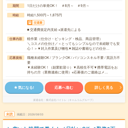
1日だけの単発OK！ ＃8月～ ＃9月～
期間
時給1,500円～1,875円
時給
交通費
■ 交通費規定内支給 ※派遣先による
軽作業（仕分け・ピッキング・検品、商品管理）
仕事内容
＼コスメの仕分け／＜とってもシンプルなので未経験でも安
心！＞▼封入作業及び梱包▼雑誌や書籍などの仕分…
職種未経験OK / ブランクOK / パソコンスキル不要 / 英語力不
応募資格
要
▼未経験OK！（副業歓迎☆）▼高校生不可▼携帯電話をお
持ちの方（業務連絡に使用）※応募後のご連絡はメ…
気になる!
応募へ進む
詳しく見る
派遣会社
株式会社バイトレ（キャムコムグループ）
未読
掲載日
2026/08/03