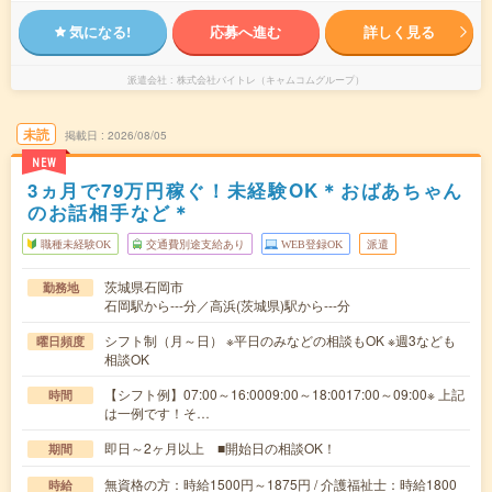
気になる!
応募へ進む
詳しく見る
派遣会社
株式会社バイトレ（キャムコムグループ）
未読
掲載日
2026/08/05
NEW
3ヵ月で79万円稼ぐ！未経験OK＊おばあちゃん
のお話相手など＊
職種未経験OK
交通費別途支給あり
WEB登録OK
派遣
茨城県石岡市
勤務地
石岡駅から---分／高浜(茨城県)駅から---分
シフト制（月～日） ※平日のみなどの相談もOK ※週3なども
曜日頻度
相談OK
【シフト例】07:00～16:0009:00～18:0017:00～09:00※ 上記
時間
は一例です！そ…
即日～2ヶ月以上 ■開始日の相談OK！
期間
無資格の方：時給1500円～1875円 / 介護福祉士：時給1800
時給