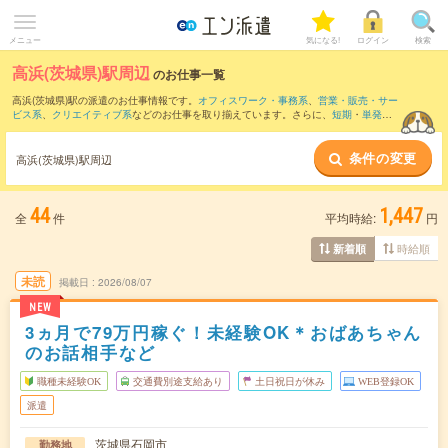
メニュー
気になる!
ログイン
検索
高浜(茨城県)駅周辺
のお仕事一覧
高浜(茨城県)駅の派遣のお仕事情報です。
オフィスワーク・事務系
、
営業・販売・サー
ビス系
、
クリエイティブ系
などのお仕事を取り揃えています。さらに、
短期
・
単発
な
どの期間や、
職種未経験OK
などのこだわり条件で絞り込んでいただけます。
条件の変更
また、
神立駅
・
土浦駅
・
石岡駅
・
羽鳥駅
・
岩間駅
など近隣駅のお仕事もご確認いただ
高浜(茨城県)駅周辺
けます。
44
1,447
全
件
平均時給:
円
時給順
新着順
未読
掲載日
2026/08/07
NEW
3ヵ月で79万円稼ぐ！未経験OK＊おばあちゃん
のお話相手など
職種未経験OK
交通費別途支給あり
土日祝日が休み
WEB登録OK
派遣
茨城県石岡市
勤務地