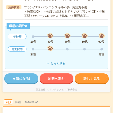
ブランクOK / パソコンスキル不要 / 英語力不要
応募資格
＜無資格OK！＞介護の経験をお持ちの方ブランクOK・年齢
不問！WワークOK10名以上募集中！履歴書不…
職場の雰囲気
年齢層
20代
30代
40代
50代
60代
男女比率
女性
男性
もっと見る
気になる!
応募へ進む
詳しく見る
派遣会社
ケアスタッフィング株式会社
未読
掲載日
2026/08/03