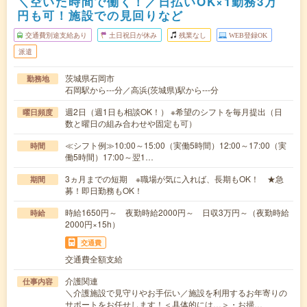
＼空いた時間で働く！／日払いOK×1勤務3万
円も可！施設での見回りなど
交通費別途支給あり
土日祝日が休み
残業なし
WEB登録OK
派遣
茨城県石岡市
勤務地
石岡駅から---分／高浜(茨城県)駅から---分
週2日（週1日も相談OK！） ※希望のシフトを毎月提出（日
曜日頻度
数と曜日の組み合わせや固定も可）
≪シフト例≫10:00～15:00（実働5時間）12:00～17:00（実
時間
働5時間）17:00～翌1…
3ヵ月までの短期 ※職場が気に入れば、長期もOK！ ★急
期間
募！即日勤務もOK！
時給1650円～ 夜勤時給2000円～ 日収3万円～（夜勤時給
時給
2000円×15h）
交通費
交通費全額支給
介護関連
仕事内容
＼介護施設で見守りやお手伝い／施設を利用するお年寄りの
サポートをお任せします！＜具体的には…＞・お掃…