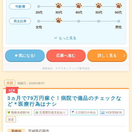
年齢層
20代
30代
40代
50代
60代
男女比率
女性
男性
もっと見る
気になる!
応募へ進む
詳しく見る
派遣会社
ケアスタッフィング株式会社
未読
掲載日
2026/08/07
NEW
3ヵ月で79万円稼ぐ！病院で備品のチェックな
ど＊医療行為はナシ
職種未経験OK
交通費別途支給あり
土日祝日が休み
WEB登録OK
派遣
茨城県石岡市
勤務地