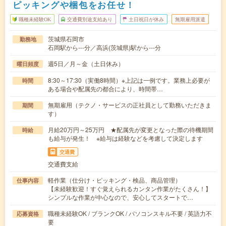
ピッキングや梱包をお任せ！
職種未経験OK
交通費別途支給あり
土日祝日が休み
無期雇用派遣
茨城県石岡市
勤務地
石岡駅から---分／高浜(茨城県)駅から---分
週5日／月～金（土日休み）
曜日頻度
8:30～17:30（実働8時間）※上記は一例です。業務上必要が
時間
ある場合や配属先の都合により、時間帯…
無期雇用（テクノ・サービスの正社員として勤務いただきま
期間
す）
月給20万円～25万円 ★配属先が変更となった際の待機期間
時給
も給与が発生！ ※給与は経験などを考慮して決定します
交通費
交通費支給
軽作業（仕分け・ピッキング・検品、商品管理）
仕事内容
【未経験歓迎！すぐ覚えられるカンタン作業がたくさん！】
シンプルな作業が中心なので、安心してスタートで…
職種未経験OK / ブランクOK / パソコンスキル不要 / 英語力不
応募資格
要