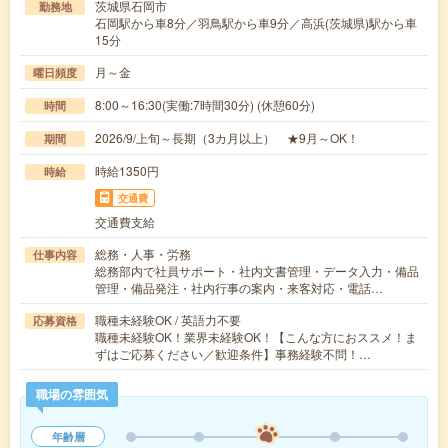
茨城県石岡市
勤務地
石岡駅から車8分／羽鳥駅から車9分／高浜(茨城県)駅から車
15分
月～金
曜日頻度
8:00～16:30(実働:7時間30分) (休憩60分)
時間
2026/9/上旬～長期（3カ月以上） ★9月～OK！
期間
時給1350円
時給
交通費
交通費支給
総務・人事・労務
仕事内容
総務部内で社員サポート・社内文書管理・データ入力・備品
管理・備品発注・社内行事の案内・来客対応・電話…
職種未経験OK / 英語力不要
応募資格
職種未経験OK！業界未経験OK！【こんな方におススメ！ま
ずはご応募ください／歓迎条件】事務経験不問！…
職場の雰囲気
年齢層