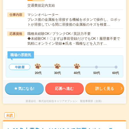
交通費規定内支給
マシンオペレーター
仕事内容
プレス後の金属板を溶接する機械をボタンで操作し、ロボッ
トが溶接している間に溶接後の金属板のキズを検査…
職種未経験OK / ブランクOK / 英語力不要
応募資格
◆未経験OK！〇まずは事前登録だけでもOK！履歴書不要で
気軽にオンライン登録★氏名・職種などを入力す…
職場の雰囲気
年齢層
20代
30代
40代
50代
60代
気になる!
応募へ進む
詳しく見る
派遣会社
株式会社綜合キャリアオプション 製造事業部（全国）
未読