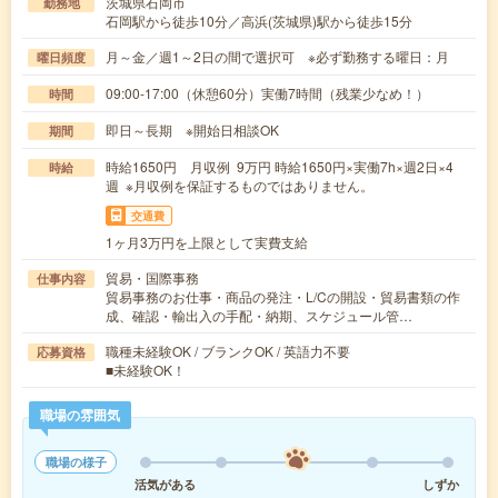
茨城県石岡市
勤務地
石岡駅から徒歩10分／高浜(茨城県)駅から徒歩15分
月～金／週1～2日の間で選択可 ※必ず勤務する曜日：月
曜日頻度
09:00-17:00（休憩60分）実働7時間（残業少なめ！）
時間
即日～長期 ※開始日相談OK
期間
時給1650円 月収例 9万円 時給1650円×実働7h×週2日×4
時給
週 ※月収例を保証するものではありません。
交通費
1ヶ月3万円を上限として実費支給
貿易・国際事務
仕事内容
貿易事務のお仕事・商品の発注・L/Cの開設・貿易書類の作
成、確認・輸出入の手配・納期、スケジュール管…
職種未経験OK / ブランクOK / 英語力不要
応募資格
■未経験OK！
職場の雰囲気
職場の様子
活気がある
しずか