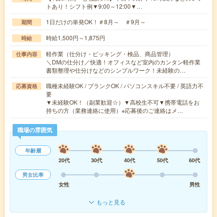
トあり！シフト例▼9:00～12:00▼…
1日だけの単発OK！＃8月～ ＃9月～
期間
時給1,500円～1,875円
時給
軽作業（仕分け・ピッキング・検品、商品管理）
仕事内容
＼DMの仕分け／快適！オフィスなど室内のカンタン軽作業
書類整理や仕分けなどのシンプルワーク！未経験の…
職種未経験OK / ブランクOK / パソコンスキル不要 / 英語力不
応募資格
要
▼未経験OK！（副業歓迎☆）▼高校生不可▼携帯電話をお
持ちの方（業務連絡に使用）※応募後のご連絡はメ…
職場の雰囲気
年齢層
20代
30代
40代
50代
60代
男女比率
女性
男性
もっと見る