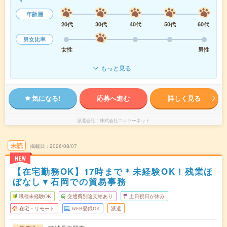
年齢層
20代
30代
40代
50代
60代
男女比率
女性
男性
もっと見る
気になる!
応募へ進む
詳しく見る
派遣会社
株式会社ニッソーネット
未読
掲載日
2026/08/07
NEW
【在宅勤務OK】17時まで＊未経験OK！残業ほ
ぼなし▼石岡での貿易事務
職種未経験OK
交通費別途支給あり
土日祝日が休み
在宅・リモート
WEB登録OK
派遣