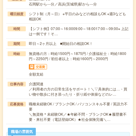
石岡駅から---分／高浜(茨城県)駅から---分
シフト制（月～日） ※平日のみなどの相談もOK ※週3なども
曜日頻度
相談OK
【シフト例】07:00～16:0009:00～18:0017:00～09:00※ 上記
時間
は一例です！そ…
即日～2ヶ月以上 ■開始日の相談OK！
期間
無資格の方：時給1500円～1875円 / 介護福祉士：時給1800
時給
円～2250円 / 初任者以上：時給1600円～2000円
交通費
全額支給
介護関連
仕事内容
／利用者の方の日常生活をサポート！＼▽具体的には…・買
い物や散歩に付き添ったり・折り紙や体操などのレ…
職種未経験OK / ブランクOK / パソコンスキル不要 / 英語力不
応募資格
要
＼無資格＊未経験OK／★年齢不問・ブランクOK★履歴書不
要・来社不要（電話登録OK）★社会保険完備＼…
職場の雰囲気