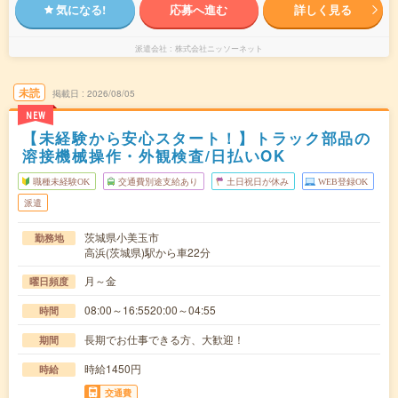
気になる!
応募へ進む
詳しく見る
派遣会社
株式会社ニッソーネット
未読
掲載日
2026/08/05
NEW
【未経験から安心スタート！】トラック部品の
溶接機械操作・外観検査/日払いOK
職種未経験OK
交通費別途支給あり
土日祝日が休み
WEB登録OK
派遣
茨城県小美玉市
勤務地
高浜(茨城県)駅から車22分
月～金
曜日頻度
08:00～16:5520:00～04:55
時間
長期でお仕事できる方、大歓迎！
期間
時給1450円
時給
交通費