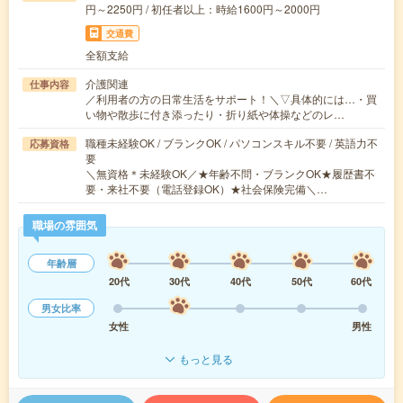
円～2250円 / 初任者以上：時給1600円～2000円
交通費
全額支給
介護関連
仕事内容
／利用者の方の日常生活をサポート！＼▽具体的には…・買
い物や散歩に付き添ったり・折り紙や体操などのレ…
職種未経験OK / ブランクOK / パソコンスキル不要 / 英語力不
応募資格
要
＼無資格＊未経験OK／★年齢不問・ブランクOK★履歴書不
要・来社不要（電話登録OK）★社会保険完備＼…
職場の雰囲気
年齢層
20代
30代
40代
50代
60代
男女比率
女性
男性
もっと見る