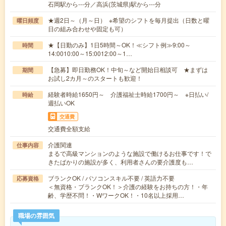
石岡駅から---分／高浜(茨城県)駅から---分
★週2日～（月～日） ※希望のシフトを毎月提出（日数と曜
曜日頻度
日の組み合わせや固定も可）
★【日勤のみ】1日5時間～OK！≪シフト例≫9:00～
時間
14:0010:00～15:0012:00～1…
【急募】即日勤務OK！中旬～など開始日相談可 ★まずは
期間
お試し2カ月～のスタートも歓迎！
経験者時給1650円～ 介護福祉士時給1700円～ ※日払い/
時給
週払いOK
交通費
交通費全額支給
介護関連
仕事内容
まるで高級マンションのような施設で働けるお仕事です！で
きたばかりの施設が多く、利用者さんの要介護度も…
ブランクOK / パソコンスキル不要 / 英語力不要
応募資格
＜無資格・ブランクOK！＞介護の経験をお持ちの方！・年
齢、学歴不問！・WワークOK！・10名以上採用…
職場の雰囲気