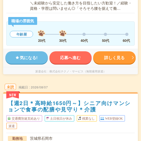
＼未経験から安定した働き方を目指したい方歓迎！／経験・
資格・学歴は問いません◎「そろそろ腰を据えて働…
職場の雰囲気
年齢層
20代
30代
40代
50代
60代
気になる!
応募へ進む
詳しく見る
派遣会社
株式会社テクノ・サービス（無期雇用派遣）
未読
掲載日
2026/08/07
NEW
【週2日＊高時給1650円～】シニア向けマンシ
ョンで食事の配膳や見守り＊介護
交通費別途支給あり
土日祝日が休み
残業なし
WEB登録OK
派遣
茨城県石岡市
勤務地