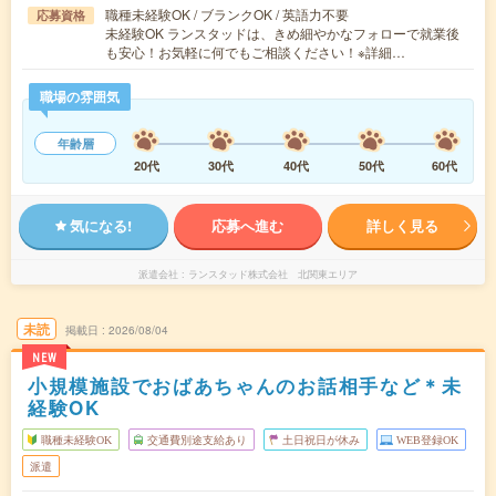
職種未経験OK / ブランクOK / 英語力不要
応募資格
未経験OK ランスタッドは、きめ細やかなフォローで就業後
も安心！お気軽に何でもご相談ください！※詳細…
職場の雰囲気
年齢層
20代
30代
40代
50代
60代
気になる!
応募へ進む
詳しく見る
派遣会社
ランスタッド株式会社 北関東エリア
未読
掲載日
2026/08/04
NEW
小規模施設でおばあちゃんのお話相手など＊未
経験OK
職種未経験OK
交通費別途支給あり
土日祝日が休み
WEB登録OK
派遣