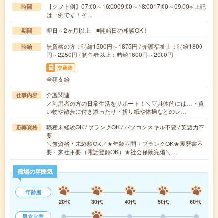
【シフト例】07:00～16:0009:00～18:0017:00～09:00※ 上記
時間
は一例です！そ…
即日～2ヶ月以上 ■開始日の相談OK！
期間
無資格の方：時給1500円～1875円 / 介護福祉士：時給1800
時給
円～2250円 / 初任者以上：時給1600円～2000円
交通費
全額支給
介護関連
仕事内容
／利用者の方の日常生活をサポート！＼▽具体的には…・買
い物や散歩に付き添ったり・折り紙や体操などのレ…
職種未経験OK / ブランクOK / パソコンスキル不要 / 英語力不
応募資格
要
＼無資格＊未経験OK／★年齢不問・ブランクOK★履歴書不
要・来社不要（電話登録OK）★社会保険完備＼…
職場の雰囲気
年齢層
20代
30代
40代
50代
60代
男女比率