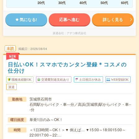
20代
30代
40代
50代
60代
気になる!
応募へ進む
詳しく見る
派遣会社
アデコ株式会社
未読
掲載日
2026/08/04
NEW
日払いOK！スマホでカンタン登録＊コスメの
仕分け
職種未経験OK
交通費別途支給あり
土日祝日が休み
WEB登録OK
派遣
茨城県石岡市
勤務地
石岡駅からバイク・車---分／高浜(茨城県)駅からバイク・車--
-分
単発1日のみ～OK！
曜日頻度
＜1日3時間～OK！＞▼ 例えば… ▼15:00～18:0015:00～
時間
22:0017:00～22:…