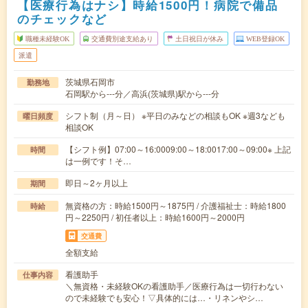
【医療行為はナシ】時給1500円！病院で備品
のチェックなど
職種未経験OK
交通費別途支給あり
土日祝日が休み
WEB登録OK
派遣
茨城県石岡市
勤務地
石岡駅から---分／高浜(茨城県)駅から---分
シフト制（月～日） ※平日のみなどの相談もOK ※週3なども
曜日頻度
相談OK
【シフト例】07:00～16:0009:00～18:0017:00～09:00※ 上記
時間
は一例です！そ…
即日～2ヶ月以上
期間
無資格の方：時給1500円～1875円 / 介護福祉士：時給1800
時給
円～2250円 / 初任者以上：時給1600円～2000円
交通費
全額支給
看護助手
仕事内容
＼無資格・未経験OKの看護助手／医療行為は一切行わない
ので未経験でも安心！▽具体的には…・リネンやシ…