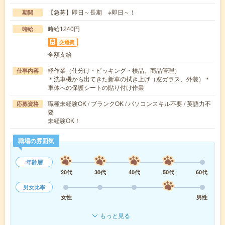
【急募】即日～長期 ※即日～！
期間
時給1240円
時給
交通費
全額支給
軽作業（仕分け・ピッキング・検品、商品管理）
仕事内容
＊洗車機から出てきた新車の拭き上げ（窓ガラス、外装）＊
車体への保護シートの貼り付け作業
職種未経験OK / ブランクOK / パソコンスキル不要 / 英語力不
応募資格
要
未経験OK！
職場の雰囲気
年齢層
20代
30代
40代
50代
60代
男女比率
女性
男性
もっと見る