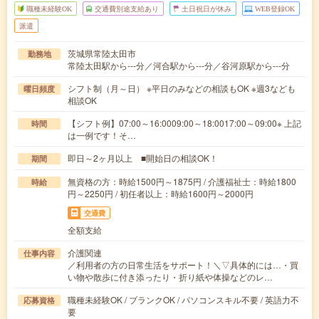
職種未経験OK
交通費別途支給あり
土日祝日が休み
WEB登録OK
派遣
茨城県常陸太田市
勤務地
常陸太田駅から---分／河合駅から---分／谷河原駅から---分
シフト制（月～日） ※平日のみなどの相談もOK ※週3なども
曜日頻度
相談OK
【シフト例】07:00～16:0009:00～18:0017:00～09:00※ 上記
時間
は一例です！そ…
即日～2ヶ月以上 ■開始日の相談OK！
期間
無資格の方：時給1500円～1875円 / 介護福祉士：時給1800
時給
円～2250円 / 初任者以上：時給1600円～2000円
交通費
全額支給
介護関連
仕事内容
／利用者の方の日常生活をサポート！＼▽具体的には…・買
い物や散歩に付き添ったり・折り紙や体操などのレ…
職種未経験OK / ブランクOK / パソコンスキル不要 / 英語力不
応募資格
要