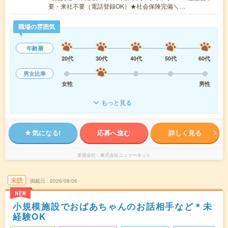
要・来社不要（電話登録OK）★社会保険完備＼…
職場の雰囲気
年齢層
20代
30代
40代
50代
60代
男女比率
女性
男性
もっと見る
気になる!
応募へ進む
詳しく見る
派遣会社
株式会社ニッソーネット
未読
掲載日
2026/08/06
NEW
小規模施設でおばあちゃんのお話相手など＊未
経験OK