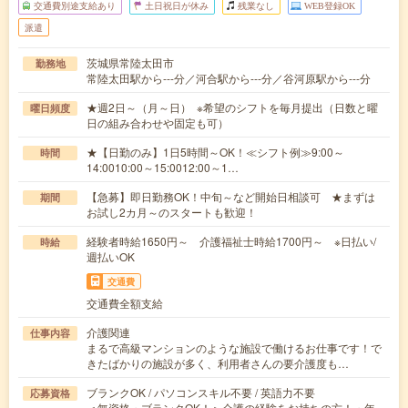
交通費別途支給あり
土日祝日が休み
残業なし
WEB登録OK
派遣
茨城県常陸太田市
勤務地
常陸太田駅から---分／河合駅から---分／谷河原駅から---分
★週2日～（月～日） ※希望のシフトを毎月提出（日数と曜
曜日頻度
日の組み合わせや固定も可）
★【日勤のみ】1日5時間～OK！≪シフト例≫9:00～
時間
14:0010:00～15:0012:00～1…
【急募】即日勤務OK！中旬～など開始日相談可 ★まずは
期間
お試し2カ月～のスタートも歓迎！
経験者時給1650円～ 介護福祉士時給1700円～ ※日払い/
時給
週払いOK
交通費
交通費全額支給
介護関連
仕事内容
まるで高級マンションのような施設で働けるお仕事です！で
きたばかりの施設が多く、利用者さんの要介護度も…
ブランクOK / パソコンスキル不要 / 英語力不要
応募資格
＜無資格・ブランクOK！＞介護の経験をお持ちの方！・年