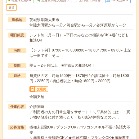
職種未経験OK
交通費別途支給あり
土日祝日が休み
WEB登録OK
派遣
茨城県常陸太田市
勤務地
常陸太田駅から---分／河合駅から---分／谷河原駅から---分
シフト制（月～日） ※平日のみなどの相談もOK ※週3なども
曜日頻度
相談OK
【シフト例】07:00～16:0009:00～18:0017:00～09:00※ 上記
時間
は一例です！そ…
即日～2ヶ月以上 ■開始日の相談OK！
期間
無資格の方：時給1500円～1875円 / 介護福祉士：時給1800
時給
円～2250円 / 初任者以上：時給1600円～2000円
交通費
全額支給
介護関連
仕事内容
／利用者の方の日常生活をサポート！＼▽具体的には…・買
い物や散歩に付き添ったり・折り紙や体操などのレ…
職種未経験OK / ブランクOK / パソコンスキル不要 / 英語力不
応募資格
要
＼無資格＊未経験OK／★年齢不問・ブランクOK★履歴書不