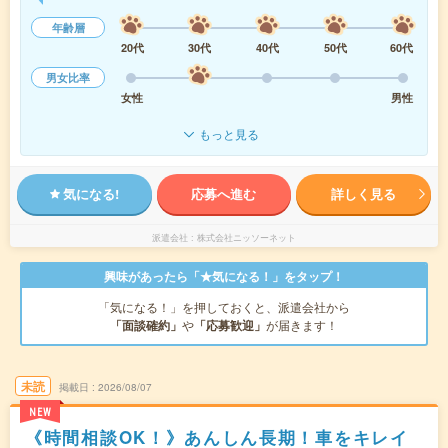
年齢層
20代
30代
40代
50代
60代
男女比率
女性
男性
もっと見る
気になる!
応募へ進む
詳しく見る
派遣会社
株式会社ニッソーネット
興味があったら「★気になる！」をタップ！
「気になる！」を押しておくと、派遣会社から
「面談確約」
や
「応募歓迎」
が届きます！
未読
掲載日
2026/08/07
NEW
《時間相談OK！》あんしん長期！車をキレイ