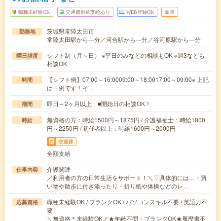
職種未経験OK
交通費別途支給あり
WEB登録OK
派遣
茨城県常陸太田市
勤務地
常陸太田駅から---分／河合駅から---分／谷河原駅から---分
シフト制（月～日） ※平日のみなどの相談もOK ※週3なども
曜日頻度
相談OK
【シフト例】07:00～16:0009:00～18:0017:00～09:00※ 上記
時間
は一例です！そ…
即日～2ヶ月以上 ■開始日の相談OK！
期間
無資格の方：時給1500円～1875円 / 介護福祉士：時給1800
時給
円～2250円 / 初任者以上：時給1600円～2000円
交通費
全額支給
介護関連
仕事内容
／利用者の方の日常生活をサポート！＼▽具体的には…・買
い物や散歩に付き添ったり・折り紙や体操などのレ…
職種未経験OK / ブランクOK / パソコンスキル不要 / 英語力不
応募資格
要
＼無資格＊未経験OK／★年齢不問・ブランクOK★履歴書不