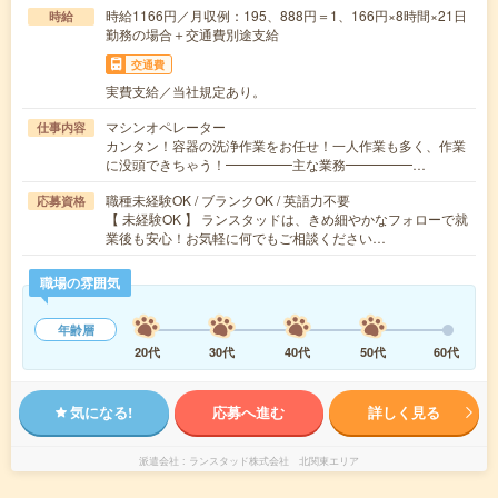
時給1166円／月収例：195、888円＝1、166円×8時間×21日
時給
勤務の場合＋交通費別途支給
交通費
実費支給／当社規定あり。
マシンオペレーター
仕事内容
カンタン！容器の洗浄作業をお任せ！一人作業も多く、作業
に没頭できちゃう！━━━━━主な業務━━━━━…
職種未経験OK / ブランクOK / 英語力不要
応募資格
【 未経験OK 】 ランスタッドは、きめ細やかなフォローで就
業後も安心！お気軽に何でもご相談ください…
職場の雰囲気
年齢層
20代
30代
40代
50代
60代
気になる!
応募へ進む
詳しく見る
派遣会社
ランスタッド株式会社 北関東エリア