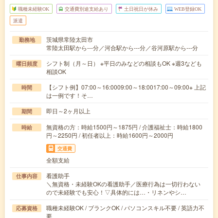
職種未経験OK
交通費別途支給あり
土日祝日が休み
WEB登録OK
派遣
茨城県常陸太田市
勤務地
常陸太田駅から---分／河合駅から---分／谷河原駅から---分
シフト制（月～日） ※平日のみなどの相談もOK ※週3なども
曜日頻度
相談OK
【シフト例】07:00～16:0009:00～18:0017:00～09:00※ 上記
時間
は一例です！そ…
即日～2ヶ月以上
期間
無資格の方：時給1500円～1875円 / 介護福祉士：時給1800
時給
円～2250円 / 初任者以上：時給1600円～2000円
交通費
全額支給
看護助手
仕事内容
＼無資格・未経験OKの看護助手／医療行為は一切行わない
ので未経験でも安心！▽具体的には…・リネンやシ…
職種未経験OK / ブランクOK / パソコンスキル不要 / 英語力不
応募資格
要