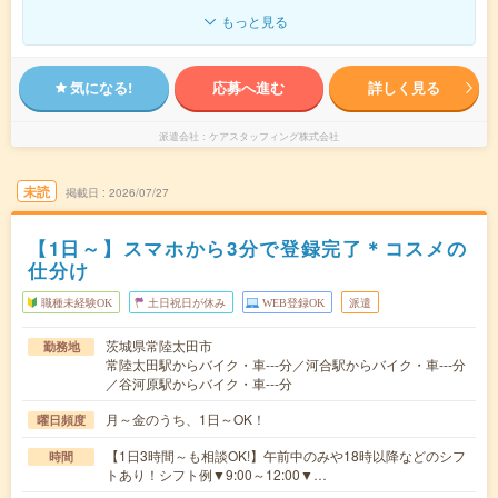
もっと見る
気になる!
応募へ進む
詳しく見る
派遣会社
ケアスタッフィング株式会社
未読
掲載日
2026/07/27
【1日～】スマホから3分で登録完了＊コスメの
仕分け
職種未経験OK
土日祝日が休み
WEB登録OK
派遣
茨城県常陸太田市
勤務地
常陸太田駅からバイク・車---分／河合駅からバイク・車---分
／谷河原駅からバイク・車---分
月～金のうち、1日～OK！
曜日頻度
【1日3時間～も相談OK!】午前中のみや18時以降などのシフ
時間
トあり！シフト例▼9:00～12:00▼…