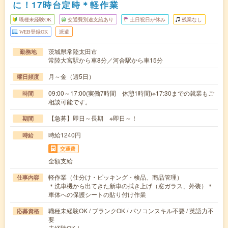
に！17時台定時＊軽作業
職種未経験OK
交通費別途支給あり
土日祝日が休み
残業なし
WEB登録OK
派遣
茨城県常陸太田市
勤務地
常陸大宮駅から車8分／河合駅から車15分
月～金（週5日）
曜日頻度
09:00～17:00(実働7時間 休憩1時間)※17:30までの就業もご
時間
相談可能です。
【急募】即日～長期 ※即日～！
期間
時給1240円
時給
交通費
全額支給
軽作業（仕分け・ピッキング・検品、商品管理）
仕事内容
＊洗車機から出てきた新車の拭き上げ（窓ガラス、外装）＊
車体への保護シートの貼り付け作業
職種未経験OK / ブランクOK / パソコンスキル不要 / 英語力不
応募資格
要
未経験OK！