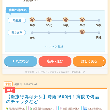
職場の雰囲気
年齢層
20代
30代
40代
50代
60代
男女比率
女性
男性
もっと見る
気になる!
応募へ進む
詳しく見る
派遣会社
パーソルテンプスタッフ株式会社 北関東エリア
未読
掲載日
2026/08/07
NEW
【医療行為はナシ】時給1500円！病院で備品
のチェックなど
職種未経験OK
交通費別途支給あり
土日祝日が休み
WEB登録OK