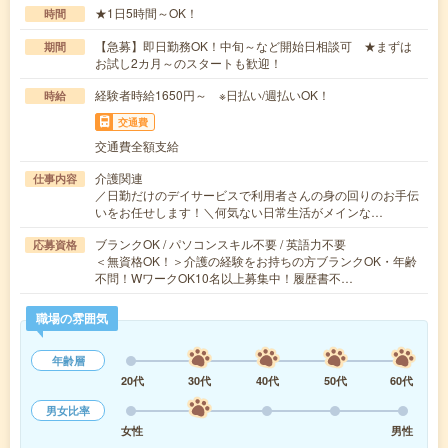
★1日5時間～OK！
時間
【急募】即日勤務OK！中旬～など開始日相談可 ★まずは
期間
お試し2カ月～のスタートも歓迎！
経験者時給1650円～ ※日払い/週払いOK！
時給
交通費
交通費全額支給
介護関連
仕事内容
／日勤だけのデイサービスで利用者さんの身の回りのお手伝
いをお任せします！＼何気ない日常生活がメインな…
ブランクOK / パソコンスキル不要 / 英語力不要
応募資格
＜無資格OK！＞介護の経験をお持ちの方ブランクOK・年齢
不問！WワークOK10名以上募集中！履歴書不…
職場の雰囲気
年齢層
20代
30代
40代
50代
60代
男女比率
女性
男性