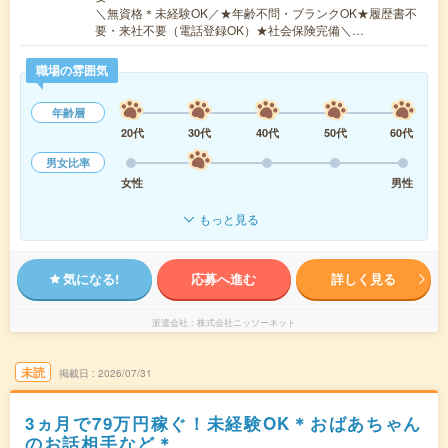
＼無資格＊未経験OK／★年齢不問・ブランクOK★履歴書不
要・来社不要（電話登録OK）★社会保険完備＼…
職場の雰囲気
年齢層
20代
30代
40代
50代
60代
男女比率
女性
男性
もっと見る
気になる!
応募へ進む
詳しく見る
派遣会社
株式会社ニッソーネット
未読
掲載日
2026/07/31
3ヵ月で79万円稼ぐ！未経験OK＊おばあちゃん
のお話相手など＊