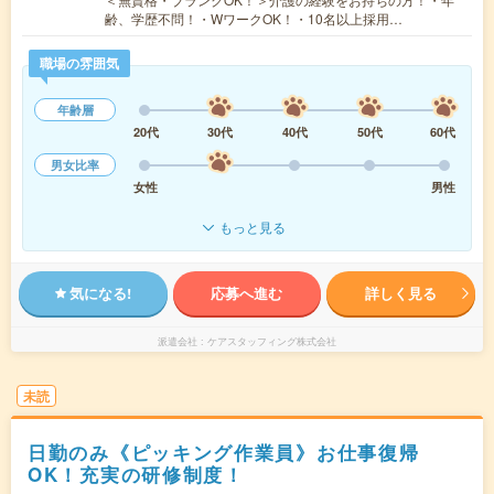
齢、学歴不問！・WワークOK！・10名以上採用…
職場の雰囲気
年齢層
20代
30代
40代
50代
60代
男女比率
女性
男性
もっと見る
気になる!
応募へ進む
詳しく見る
派遣会社
ケアスタッフィング株式会社
未読
日勤のみ《ピッキング作業員》お仕事復帰
OK！充実の研修制度！