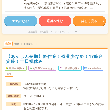
▼未経験OK！（副業歓迎☆）▼高校生不可▼携帯電話をお
持ちの方（業務連絡に使用）※応募後のご連絡はメ…
気になる!
応募へ進む
詳しく見る
派遣会社
株式会社バイトレ（キャムコムグループ）
未読
掲載日
2026/07/16
【あんしん長期】軽作業！残業少なめ！17時台
定時！土日祝休み
職種未経験OK
交通費別途支給あり
土日祝日が休み
WEB登録OK
派遣
茨城県常陸太田市
勤務地
常陸大宮駅から車8分／河合駅から車15分
月～金（週5日）
曜日頻度
09:00～17:30(実働7時間30分 休憩1時間)※17:00までの就業
時間
もご相談可能です。