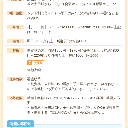
常陸太田駅から---分／河合駅から---分／谷河原駅から---分
シフト制（月～日） ※平日のみなどの相談もOK ※週3なども
曜日頻度
相談OK
【シフト例】07:00～16:0009:00～18:0017:00～09:00※ 上記
時間
は一例です！そ…
即日～2ヶ月以上 ■開始日の相談OK！
期間
無資格の方：時給1500円～1875円 / 介護福祉士：時給1800
時給
円～2250円 / 初任者以上：時給1600円～2000円
交通費
全額支給
看護助手
仕事内容
＼無資格・未経験OKの看護助手／医療行為は一切行わない
ので未経験でも安心！▽具体的には…・リネンやシ…
職種未経験OK / ブランクOK / パソコンスキル不要 / 英語力不
応募資格
要
＼無資格＊未経験OK／★年齢不問・ブランクOK★履歴書不
要・来社不要（電話登録OK）★社会保険完備＼…
職場の雰囲気