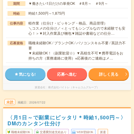
▼働きたい1日だけの単発OK ＃8月～ ＃9月～
期間
時給1,500円～1,875円
時給
軽作業（仕分け・ピッキング・検品、商品管理）
仕事内容
＼コスメの仕分け／＜とってもシンプルなので未経験でも安
心！＞▼封入作業及び梱包▼雑誌や書籍などの仕分…
職種未経験OK / ブランクOK / パソコンスキル不要 / 英語力不
応募資格
要
▼未経験OK！（副業歓迎☆）▼高校生不可▼携帯電話をお
持ちの方（業務連絡に使用）※応募後のご連絡はメ…
気になる!
応募へ進む
詳しく見る
派遣会社
株式会社バイトレ（キャムコムグループ）
未読
掲載日
2026/07/22
〈月1日～で副業にピッタリ＊時給1,500円～〉
DMのカンタン仕分け
職種未経験OK
交通費別途支給あり
WEB登録OK
派遣