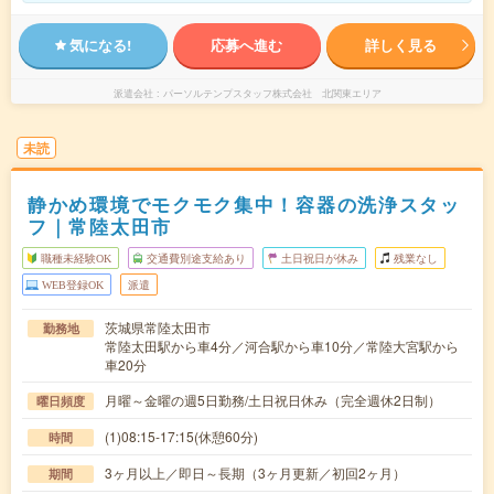
気になる!
応募へ進む
詳しく見る
派遣会社
パーソルテンプスタッフ株式会社 北関東エリア
未読
静かめ環境でモクモク集中！容器の洗浄スタッ
フ｜常陸太田市
職種未経験OK
交通費別途支給あり
土日祝日が休み
残業なし
WEB登録OK
派遣
茨城県常陸太田市
勤務地
常陸太田駅から車4分／河合駅から車10分／常陸大宮駅から
車20分
月曜～金曜の週5日勤務/土日祝日休み（完全週休2日制）
曜日頻度
(1)08:15-17:15(休憩60分)
時間
3ヶ月以上／即日～長期（3ヶ月更新／初回2ヶ月）
期間