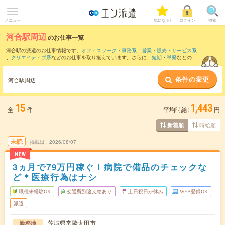
メニュー
気になる!
ログイン
検索
河合駅周辺
のお仕事一覧
河合駅の派遣のお仕事情報です。
オフィスワーク・事務系
、
営業・販売・サービス系
、
クリエイティブ系
などのお仕事を取り揃えています。さらに、
短期
・
単発
などの期
間や、
職種未経験OK
などのこだわり条件で絞り込んでいただけます。
条件の変更
また、
勝田駅
・
佐和駅
・
常陸大宮駅
・
大甕駅
・
常陸多賀駅
など近隣駅のお仕事もご確
河合駅周辺
認いただけます。
15
1,443
全
件
平均時給:
円
時給順
新着順
未読
掲載日
2026/08/07
NEW
3ヵ月で79万円稼ぐ！病院で備品のチェックな
ど＊医療行為はナシ
職種未経験OK
交通費別途支給あり
土日祝日が休み
WEB登録OK
派遣
茨城県常陸太田市
勤務地