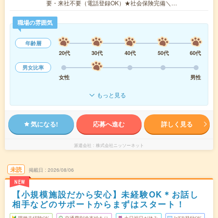
要・来社不要（電話登録OK）★社会保険完備＼…
職場の雰囲気
年齢層
20代
30代
40代
50代
60代
男女比率
女性
男性
もっと見る
気になる!
応募へ進む
詳しく見る
派遣会社
株式会社ニッソーネット
未読
掲載日
2026/08/06
NEW
【小規模施設だから安心】未経験OK＊お話し
相手などのサポートからまずはスタート！