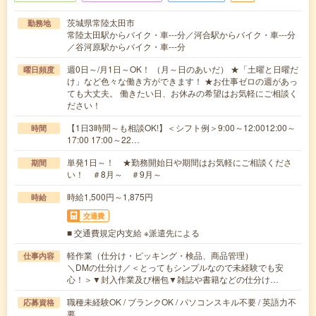
茨城県常陸太田市
勤務地
常陸太田駅からバイク・車---分／河合駅からバイク・車---分
／谷河原駅からバイク・車---分
週0日～/月1日～OK！ （月～日のあいだ） ★「土曜と日曜だ
曜日頻度
け」など色々な働き方ができます！ ★お仕事ゼロの週があっ
ても大丈夫。 働きたい日、お休みの希望はお気軽にご相談く
ださい！
【1日3時間～も相談OK!】＜シフト例＞9:00～12:0012:00～
時間
17:00 17:00～22…
単発1日～！ ★勤務開始日や期間はお気軽にご相談くださ
期間
い！ ＃8月～ ＃9月～
時給1,500円～1,875円
時給
交通費
■ 交通費規定内支給 ※派遣先による
軽作業（仕分け・ピッキング・検品、商品管理）
仕事内容
＼DMの仕分け／＜とってもシンプルなので未経験でも安
心！＞▼封入作業及び梱包▼雑誌や書籍などの仕分け…
職種未経験OK / ブランクOK / パソコンスキル不要 / 英語力不
応募資格
要