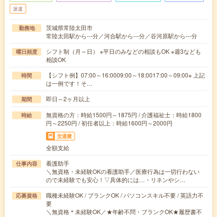
派遣
茨城県常陸太田市
勤務地
常陸太田駅から---分／河合駅から---分／谷河原駅から---分
シフト制（月～日） ※平日のみなどの相談もOK ※週3なども
曜日頻度
相談OK
【シフト例】07:00～16:0009:00～18:0017:00～09:00※ 上記
時間
は一例です！そ…
即日～2ヶ月以上
期間
無資格の方：時給1500円～1875円 / 介護福祉士：時給1800
時給
円～2250円 / 初任者以上：時給1600円～2000円
交通費
全額支給
看護助手
仕事内容
＼無資格・未経験OKの看護助手／医療行為は一切行わない
ので未経験でも安心！▽具体的には…・リネンやシ…
職種未経験OK / ブランクOK / パソコンスキル不要 / 英語力不
応募資格
要
＼無資格＊未経験OK／★年齢不問・ブランクOK★履歴書不