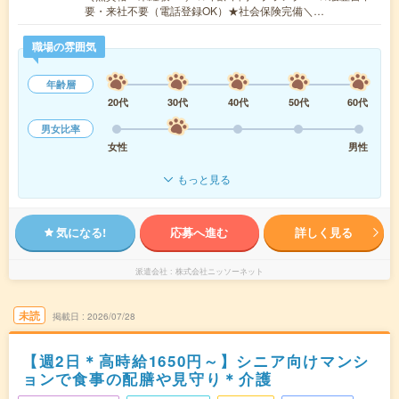
要・来社不要（電話登録OK）★社会保険完備＼…
職場の雰囲気
年齢層
20代
30代
40代
50代
60代
男女比率
女性
男性
もっと見る
気になる!
応募へ進む
詳しく見る
派遣会社
株式会社ニッソーネット
未読
掲載日
2026/07/28
【週2日＊高時給1650円～】シニア向けマンシ
ョンで食事の配膳や見守り＊介護