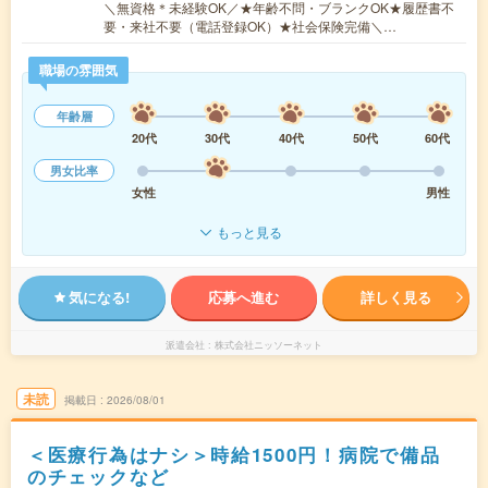
＼無資格＊未経験OK／★年齢不問・ブランクOK★履歴書不
要・来社不要（電話登録OK）★社会保険完備＼…
職場の雰囲気
年齢層
20代
30代
40代
50代
60代
男女比率
女性
男性
もっと見る
気になる!
応募へ進む
詳しく見る
派遣会社
株式会社ニッソーネット
未読
掲載日
2026/08/01
＜医療行為はナシ＞時給1500円！病院で備品
のチェックなど