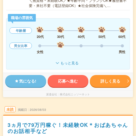
＼無資格＊未経験OK／★年齢不問・ブランクOK★履歴書不
要・来社不要（電話登録OK）★社会保険完備＼…
職場の雰囲気
年齢層
20代
30代
40代
50代
60代
男女比率
女性
男性
もっと見る
気になる!
応募へ進む
詳しく見る
派遣会社
株式会社ニッソーネット
未読
掲載日
2026/08/03
3ヵ月で79万円稼ぐ！未経験OK＊おばあちゃん
のお話相手など