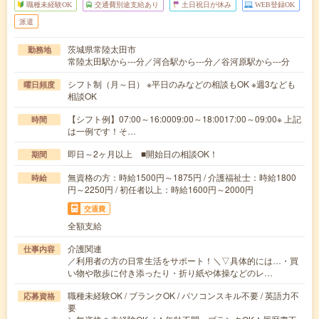
職種未経験OK
交通費別途支給あり
土日祝日が休み
WEB登録OK
派遣
茨城県常陸太田市
勤務地
常陸太田駅から---分／河合駅から---分／谷河原駅から---分
シフト制（月～日） ※平日のみなどの相談もOK ※週3なども
曜日頻度
相談OK
【シフト例】07:00～16:0009:00～18:0017:00～09:00※ 上記
時間
は一例です！そ…
即日～2ヶ月以上 ■開始日の相談OK！
期間
無資格の方：時給1500円～1875円 / 介護福祉士：時給1800
時給
円～2250円 / 初任者以上：時給1600円～2000円
交通費
全額支給
介護関連
仕事内容
／利用者の方の日常生活をサポート！＼▽具体的には…・買
い物や散歩に付き添ったり・折り紙や体操などのレ…
職種未経験OK / ブランクOK / パソコンスキル不要 / 英語力不
応募資格
要