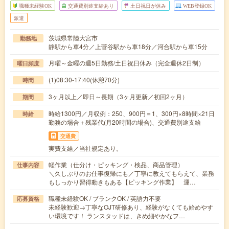
職種未経験OK
交通費別途支給あり
土日祝日が休み
WEB登録OK
派遣
茨城県常陸大宮市
勤務地
静駅から車4分／上菅谷駅から車18分／河合駅から車15分
月曜～金曜の週5日勤務/土日祝日休み（完全週休2日制）
曜日頻度
(1)08:30-17:40(休憩70分)
時間
3ヶ月以上／即日～長期（3ヶ月更新／初回2ヶ月）
期間
時給1300円／月収例：250、900円＝1、300円×8時間×21日
時給
勤務の場合＋残業代(月20時間の場合)、交通費別途支給
交通費
実費支給／当社規定あり。
軽作業（仕分け・ピッキング・検品、商品管理）
仕事内容
＼久しぶりのお仕事復帰にも／丁寧に教えてもらえて、業務
もしっかり習得動きもある【ピッキング作業】 運…
職種未経験OK / ブランクOK / 英語力不要
応募資格
未経験歓迎→丁寧なOJT研修あり、経験がなくても始めやす
い環境です！ ランスタッドは、きめ細やかなフ…