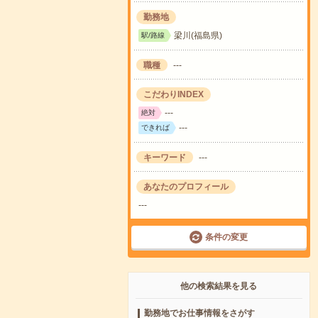
勤務地
梁川(福島県)
駅/路線
職種
---
こだわりINDEX
---
絶対
---
できれば
キーワード
---
あなたのプロフィール
---
条件の変更
他の検索結果を見る
勤務地でお仕事情報をさがす