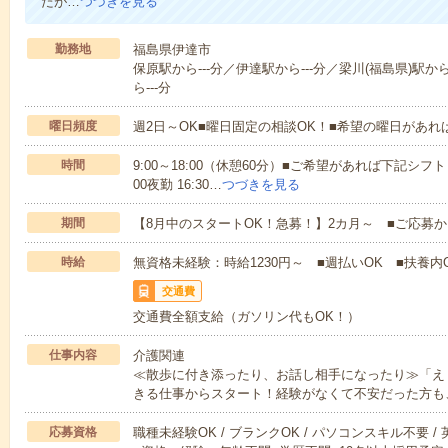
たが…
つづきを見る
勤務地
福島県伊達市
保原駅から---分／伊達駅から---分／梁川(福島県)駅から
ら---分
曜日頻度
週2日～OK■曜日固定の相談OK！■希望の曜日があ
時間
9:00～18:00（休憩60分）■ご希望があれば下記シフトもOK
00夜勤 16:30…
つづきを見る
期間
【8月中のスタートOK！急募！】2カ月～ ■ご応募
時給
無資格未経験：時給1230円～ ■週払いOK ■扶養内O
交通費
交通費全額支給（ガソリン代もOK！）
仕事内容
介護関連
≪散歩に付き添ったり、お話し相手になったり≫「え
きる仕事からスタート！経験がなくて不安だった方も
応募資格
職種未経験OK / ブランクOK / パソコンスキル不要 /