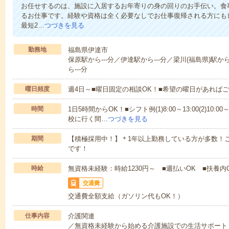
お任せするのは、施設に入居するお年寄りの身の回りのお手伝い。食
るお仕事です。経験や資格は全く必要なしでお仕事復帰される方にも
最短2…
つづきを見る
勤務地
福島県伊達市
保原駅から---分／伊達駅から---分／梁川(福島県)駅から
ら---分
曜日頻度
週4日～■曜日固定の相談OK！■希望の曜日があれば
時間
1日5時間からOK！■シフト例(1)8:00～13:00(2)10:00～
校に行く間…
つづきを見る
期間
【積極採用中！】＊1年以上勤務している方が多数！ご
です！
時給
無資格未経験：時給1230円～ ■週払いOK ■扶養内
交通費
交通費全額支給（ガソリン代もOK！）
仕事内容
介護関連
／無資格未経験から始める介護施設での生活サポート