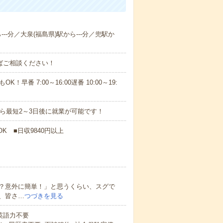
---分／大泉(福島県)駅から---分／兜駅か
ればご相談ください！
！早番 7:00～16:00遅番 10:00～19:
から最短2～3日後に就業が可能です！
K ■日収9840円以上
？意外に簡単！」と思うくらい、スグで
、皆さ…
つづきを見る
 英語力不要