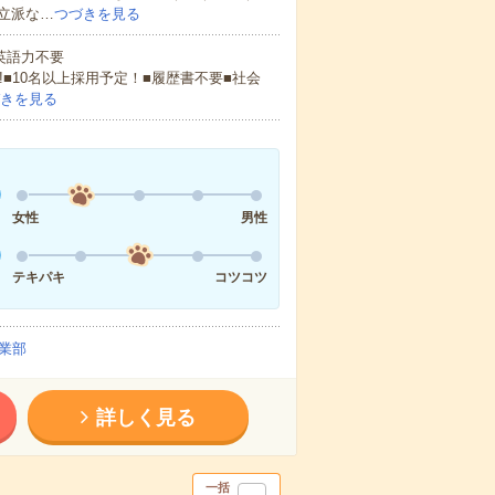
立派な…
つづきを見る
 英語力不要
!■10名以上採用予定！■履歴書不要■社会
きを見る
女性
男性
テキパキ
コツコツ
業部
詳しく見る
一括