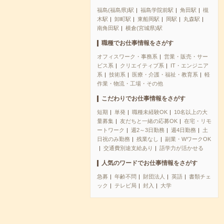
福島(福島県)駅
福島学院前駅
角田駅
槻
木駅
卸町駅
東船岡駅
岡駅
丸森駅
南角田駅
横倉(宮城県)駅
職種でお仕事情報をさがす
オフィスワーク・事務系
営業・販売・サー
ビス系
クリエイティブ系
IT・エンジニア
系
技術系
医療・介護・福祉・教育系
軽
作業・物流・工場・その他
こだわりでお仕事情報をさがす
短期
単発
職種未経験OK
10名以上の大
量募集
友だちと一緒の応募OK
在宅・リモ
ートワーク
週2～3日勤務
週4日勤務
土
日祝のみ勤務
残業なし
副業・WワークOK
交通費別途支給あり
語学力が活かせる
人気のワードでお仕事情報をさがす
急募
年齢不問
財団法人
英語
書類チェ
ック
テレビ局
封入
大学