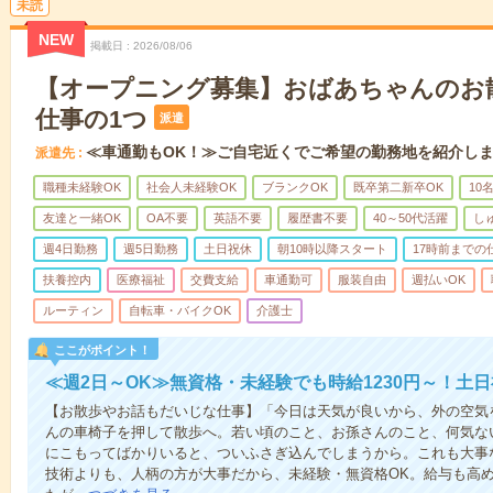
未読
NEW
掲載日
2026/08/06
【オープニング募集】おばあちゃんのお
仕事の1つ
派遣
≪車通勤もOK！≫ご自宅近くでご希望の勤務地を紹介し
派遣先
職種未経験OK
社会人未経験OK
ブランクOK
既卒第二新卒OK
10
友達と一緒OK
OA不要
英語不要
履歴書不要
40～50代活躍
し
週4日勤務
週5日勤務
土日祝休
朝10時以降スタート
17時前までの
扶養控内
医療福祉
交費支給
車通勤可
服装自由
週払いOK
ルーティン
自転車・バイクOK
介護士
ここがポイント！
≪週2日～OK≫無資格・未経験でも時給1230円～！土
【お散歩やお話もだいじな仕事】「今日は天気が良いから、外の空気
んの車椅子を押して散歩へ。若い頃のこと、お孫さんのこと、何気な
にこもってばかりいると、ついふさぎ込んでしまうから。これも大事
技術よりも、人柄の方が大事だから、未経験・無資格OK。給与も高