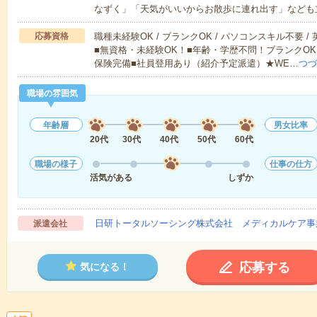
なずく」「天気がいいからお散歩に連れ出す」なども
応募資格
職種未経験OK / ブランクOK / パソコンスキル不要 /
■無資格・未経験OK！■年齢・学歴不問！ブランクOK
保険完備■社員登用あり（紹介予定派遣）★WE…
つづ
職場の雰囲気
年齢層
男女比率
20代
30代
40代
50代
60代
職場の様子
仕事の仕方
活気がある
しずか
日研トータルソーシング株式会社 メディカルケア事
派遣会社
応募する
気になる！