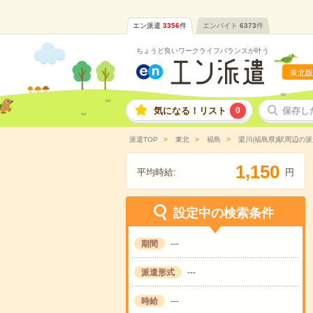
エン派遣
3356
件
エンバイト
6373
件
ちょうど良いワークライフバランスが叶う
東北版
気になる！リスト
0
保存し
派遣TOP
東北
福島
梁川(福島県)駅周辺の
,
1
1
5
0
平均時給:
円
設定中の検索条件
期間
---
派遣形式
---
時給
---