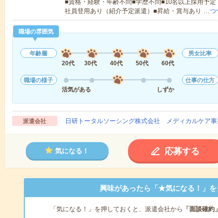
■資格・経験・年齢不問■学歴不問■10名以上採用予定
社員登用あり（紹介予定派遣）■昇給・賞与あり …
つ
職場の雰囲気
年齢層
男女比率
20代
30代
40代
50代
60代
職場の様子
仕事の仕方
活気がある
しずか
日研トータルソーシング株式会社 メディカルケア事
派遣会社
応募する
気になる！
興味があったら「★気になる！」を
「気になる！」を押しておくと、派遣会社から
「面談確約