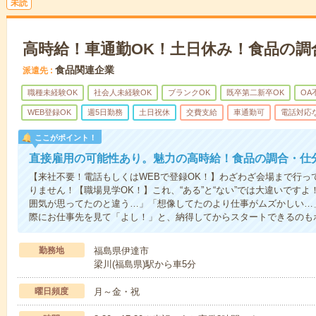
未読
高時給！車通勤OK！土日休み！食品の調
食品関連企業
派遣先
職種未経験OK
社会人未経験OK
ブランクOK
既卒第二新卒OK
OA
WEB登録OK
週5日勤務
土日祝休
交費支給
車通勤可
電話対応
ここがポイント！
直接雇用の可能性あり。魅力の高時給！食品の調合・仕
【来社不要！電話もしくはWEBで登録OK！】わざわざ会場まで行っ
りません！【職場見学OK！】これ、“ある”と“ない”では大違いです
囲気が思ってたのと違う…」「想像してたのより仕事がムズかしい…
際にお仕事先を見て「よし！」と、納得してからスタートできるのも
勤務地
福島県伊達市
梁川(福島県)駅から車5分
曜日頻度
月～金・祝