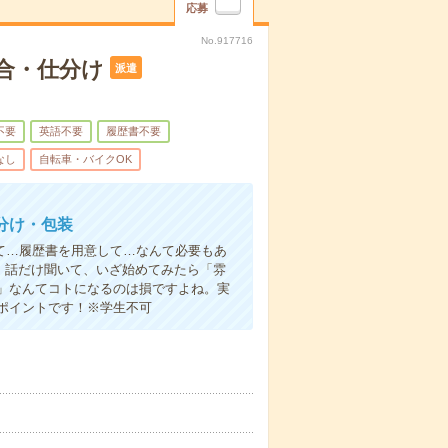
応募
No.917716
合・仕分け
派遣
不要
英語不要
履歴書不要
なし
自転車・バイクOK
分け・包装
て…履歴書を用意して…なんて必要もあ
よ！話だけ聞いて、いざ始めてみたら「雰
」なんてコトになるのは損ですよね。実
ポイントです！※学生不可