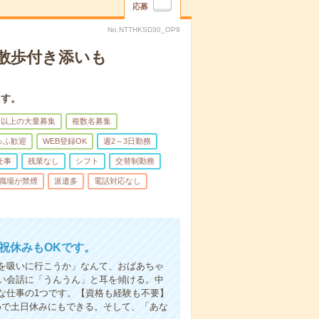
応募
No.NTTHKSD30_OP9
散歩付き添いも
ます。
名以上の大量募集
複数名募集
ゅふ歓迎
WEB登録OK
週2～3日勤務
仕事
残業なし
シフト
交替制勤務
職場が禁煙
派遣多
電話対応なし
日祝休みもOKです。
を吸いに行こうか」なんて、おばあちゃ
い会話に「うんうん」と耳を傾ける。中
な仕事の1つです。【資格も経験も不要】
めで土日休みにもできる。そして、「あな