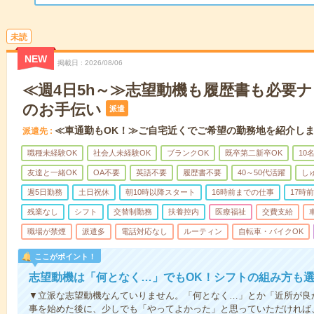
未読
NEW
掲載日
2026/08/06
≪週4日5h～≫志望動機も履歴書も必要
のお手伝い
派遣
≪車通勤もOK！≫ご自宅近くでご希望の勤務地を紹介し
派遣先
職種未経験OK
社会人未経験OK
ブランクOK
既卒第二新卒OK
10
友達と一緒OK
OA不要
英語不要
履歴書不要
40～50代活躍
し
週5日勤務
土日祝休
朝10時以降スタート
16時前までの仕事
17時
残業なし
シフト
交替制勤務
扶養控内
医療福祉
交費支給
職場が禁煙
派遣多
電話対応なし
ルーティン
自転車・バイクOK
ここがポイント！
志望動機は「何となく…」でもOK！シフトの組み方も
▼立派な志望動機なんていりません。「何となく…」とか「近所が良
事を始めた後に、少しでも「やってよかった」と思っていただければ