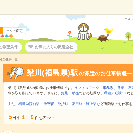
ヘル
エリア変更
た希望条件
お気に入りの派遣会社
派遣の仕事一覧
梁川(福島県)駅
の派遣のお仕事情報一
梁川(福島県)駅の派遣のお仕事情報です。
オフィスワーク・事務系
、
営業・販
事を取り揃えています。さらに、
短期
・
単発
などの期間や、
職種未経験OK
な
また、
福島学院前駅
・
伊達駅
・
桑折駅
・
藤田駅
・
瀬上駅
など近隣駅のお仕事も
5
1
5
件中
～
件を表示中