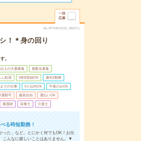
一括
応募
No.NTTHKSD30_NMJT-2
ナシ！＊身の回り
ます。
名以上の大量募集
複数名募集
ゅふ歓迎
WEB登録OK
週4日勤務
前までの仕事
5ｈ以内OK
午後のみOK
車通勤可
服装自由
週払いOK
看護師
栄養士
介護士
選べる時短勤務！
かった」など。とにかく何でもOK！お仕
、こんなに嬉しいことはありません。▼