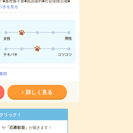
！■履歴書不要■面談確約■社会保険完備■
づきを見る
女性
男性
テキパキ
コツコツ
業部
詳しく見る
クリック！
」
や
「応募歓迎」
が届きます！