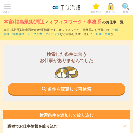
メニュー
気になる!
ログイン
検索
本宮(福島県)駅周辺
×
オフィスワーク・事務系
のお仕事一覧
本宮(福島県)駅の派遣のお仕事情報です。オフィスワーク・事務系のお仕事には、
一般
事務
、
営業事務
、
データ入力・タイピング
などがあります。さらに、
短期
・
単発
など
の期間や、
職種未経験OK
などのこだわり条件で絞り込んでいただけます。
検索した条件に合う
お仕事がありませんでした
条件を変更して再検索
検索条件を追加して絞り込む
職種
でお仕事情報を絞り込む