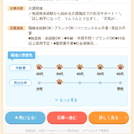
介護関連
仕事内容
／無資格未経験から始める介護施設での生活サポート！＼
「話し相手になって、うんうんとうなずく」「天気が…
職種未経験OK / ブランクOK / パソコンスキル不要 / 英語力不
応募資格
要
■無資格・未経験OK！■年齢・学歴不問！ブランクOK!■10名
以上採用予定！■履歴書不要■社会保険完…
職場の雰囲気
年齢層
20代
30代
40代
50代
60代
男女比率
女性
男性
もっと見る
気になる!
応募へ進む
詳しく見る
派遣会社
日研トータルソーシング株式会社 メディカルケア事業部