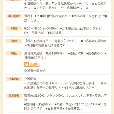
七日町駅から---分／芦ノ牧温泉駅から---分／大川ダム公園駅
から---分／西若松駅から---分／広田駅から---分
週2日～OK ■曜日固定の相談OK！ ■希望の曜日があればご相
曜日頻度
談ください！
9:00～18:00（休憩60分）■ご希望があれば下記シフトも
時間
OK！早番 7:00～16:00遅番 …
【現在も積極採用中！急募！】2カ月～ ■ご応募から最短2
期間
～3日後の就業も相談可能です！
無資格未経験：時給1200円～ ■週払いOK ■扶養内OK ■
時給
日収9600円以上
交通費
交通費全額支給
介護関連
仕事内容
≪介護施設での生活サポート≫▽具体的なお仕事は…・食事
の配膳や食事中の見守り・トイレやお風呂のサポー…
職種未経験OK / ブランクOK / パソコンスキル不要 / 英語力不
応募資格
要
■無資格・未経験OK！■年齢・学歴不問！ブランクOK!■10名
以上採用予定！■履歴書不要■社会保険完…