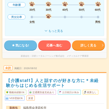
年齢層
20代
30代
40代
50代
60代
男女比率
女性
男性
もっと見る
気になる!
応募へ進む
詳しく見る
派遣会社
日研トータルソーシング株式会社 メディカルケア事業部
未読
掲載日
2026/08/02
【介護staff】人と話すのが好きな方に＊未経
験からはじめる生活サポート
職種未経験OK
交通費別途支給あり
土日祝日が休み
残業なし
WEB登録OK
派遣
福島県会津若松市
勤務地