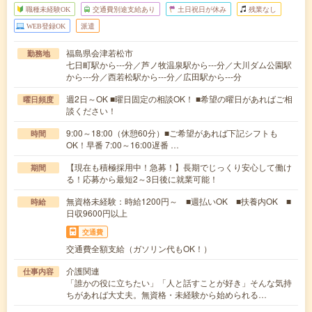
職種未経験OK
交通費別途支給あり
土日祝日が休み
残業なし
WEB登録OK
派遣
福島県会津若松市
勤務地
七日町駅から---分／芦ノ牧温泉駅から---分／大川ダム公園駅
から---分／西若松駅から---分／広田駅から---分
週2日～OK ■曜日固定の相談OK！ ■希望の曜日があればご相
曜日頻度
談ください！
9:00～18:00（休憩60分）■ご希望があれば下記シフトも
時間
OK！早番 7:00～16:00遅番 …
【現在も積極採用中！急募！】長期でじっくり安心して働け
期間
る！応募から最短2～3日後に就業可能！
無資格未経験：時給1200円～ ■週払いOK ■扶養内OK ■
時給
日収9600円以上
交通費
交通費全額支給（ガソリン代もOK！）
介護関連
仕事内容
「誰かの役に立ちたい」「人と話すことが好き」そんな気持
ちがあれば大丈夫。無資格・未経験から始められる…