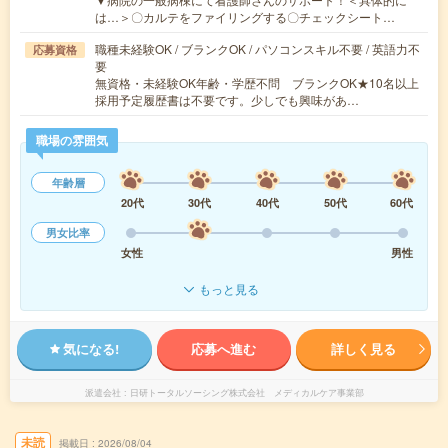
は…＞〇カルテをファイリングする〇チェックシート…
職種未経験OK / ブランクOK / パソコンスキル不要 / 英語力不
応募資格
要
無資格・未経験OK年齢・学歴不問 ブランクOK★10名以上
採用予定履歴書は不要です。少しでも興味があ…
職場の雰囲気
年齢層
20代
30代
40代
50代
60代
男女比率
女性
男性
もっと見る
気になる!
応募へ進む
詳しく見る
派遣会社
日研トータルソーシング株式会社 メディカルケア事業部
未読
掲載日
2026/08/04