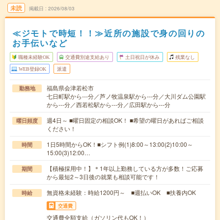
未読
掲載日
2026/08/03
≪ジモトで時短！！≫近所の施設で身の回りの
お手伝いなど
職種未経験OK
交通費別途支給あり
土日祝日が休み
残業なし
WEB登録OK
派遣
福島県会津若松市
勤務地
七日町駅から---分／芦ノ牧温泉駅から---分／大川ダム公園駅
から---分／西若松駅から---分／広田駅から---分
週4日～ ■曜日固定の相談OK！ ■希望の曜日があればご相談
曜日頻度
ください！
1日5時間からOK！■シフト例(1)8:00～13:00(2)10:00～
時間
15:00(3)12:00…
【積極採用中！】＊1年以上勤務している方が多数！ご応募
期間
から最短2～3日後の就業も相談可能です！
無資格未経験：時給1200円～ ■週払いOK ■扶養内OK
時給
交通費
交通費全額支給（ガソリン代もOK！）