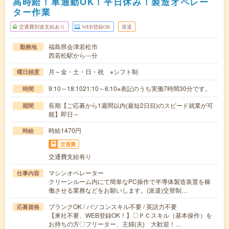
高時給！車通勤OK！平日休み！製造オペレー
ター作業
交通費別途支給あり
WEB登録OK
派遣
福島県会津若松市
勤務地
西若松駅から---分
月～金・土・日・祝 ※シフト制
曜日頻度
9:10～18:1021:10～6:10※表記のうち実働7時間30分です。
時間
長期【ご応募から1週間以内(最短2日目)のスピード就業が可
期間
能】即日～
時給1470円
時給
交通費
交通費支給有り
マシンオペレーター
仕事内容
クリーンルーム内にて簡単なPC操作で半導体製造装置を稼
働させる業務などをお願いします。(派遣)交替制…
ブランクOK / パソコンスキル不要 / 英語力不要
応募資格
【来社不要、WEB登録OK！】〇ＰＣスキル（基本操作）を
お持ちの方〇フリーター、主婦(夫) 大歓迎！…