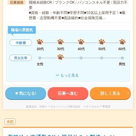
職種未経験OK / ブランクOK / パソコンスキル不要 / 英語力不
応募資格
要
■資格・経験・年齢不問■学歴不問■10名以上採用予定！■履
歴書・志望動機不要■面談確約■社会保険完備…
職場の雰囲気
年齢層
20代
30代
40代
50代
60代
男女比率
女性
男性
もっと見る
気になる!
応募へ進む
詳しく見る
派遣会社
日研トータルソーシング株式会社 メディカルケア事業部
未読