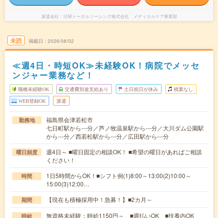
派遣会社
日研トータルソーシング株式会社 メディカルケア事業部
未読
掲載日
2026/08/02
≪週4日・時短OK≫未経験OK！病院でメッセ
ンジャー業務など！
職種未経験OK
交通費別途支給あり
土日祝日が休み
残業なし
WEB登録OK
派遣
福島県会津若松市
勤務地
七日町駅から---分／芦ノ牧温泉駅から---分／大川ダム公園駅
から---分／西若松駅から---分／広田駅から---分
週4日～ ■曜日固定の相談OK！ ■希望の曜日があればご相談
曜日頻度
ください！
1日5時間からOK！■シフト例(1)8:00～13:00(2)10:00～
時間
15:00(3)12:00…
【現在も積極採用中！急募！】■2カ月～
期間
無資格未経験：時給1150円～ ■週払いOK ■扶養内OK
時給