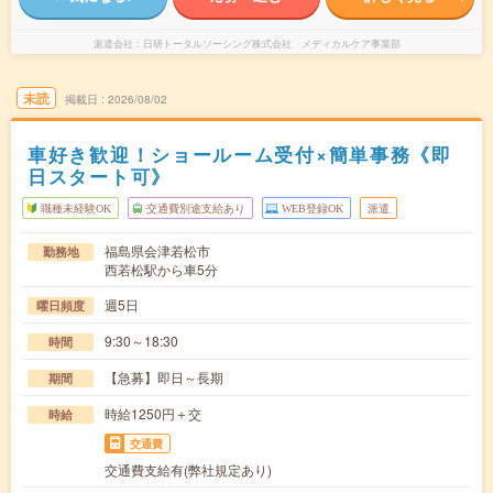
派遣会社
日研トータルソーシング株式会社 メディカルケア事業部
未読
掲載日
2026/08/02
車好き歓迎！ショールーム受付×簡単事務《即
日スタート可》
職種未経験OK
交通費別途支給あり
WEB登録OK
派遣
福島県会津若松市
勤務地
西若松駅から車5分
週5日
曜日頻度
9:30～18:30
時間
【急募】即日～長期
期間
時給1250円＋交
時給
交通費
交通費支給有(弊社規定あり)