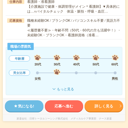
看護師・准看護師
仕事内容
【介護施設で健康・体調管理がメイン＊看護師】▼具体的に
は…○バイタルチェック 体温・脈拍・呼吸・血圧…
職種未経験OK / ブランクOK / パソコンスキル不要 / 英語力不
応募資格
要
≪履歴書不要≫・年齢不問（50代・60代の方も活躍中！）・
未経験OK・ブランクOK・看護師資格（准看…
職場の雰囲気
年齢層
20代
30代
40代
50代
60代
男女比率
女性
男性
もっと見る
気になる!
応募へ進む
詳しく見る
派遣会社
日研トータルソーシング株式会社 メディカルケア事業部 ナース派遣