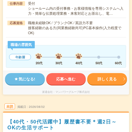
受付
仕事内容
ショールーム内の受付事務・お客様情報を専用システムへ入
力・簡単な伝票処理業務・来客対応とお茶出し、電…
職種未経験OK / ブランクOK / 英語力不要
応募資格
接客経験のある方(同業務経験尚可)PC基本操作(入力程度で
OK)
職場の雰囲気
年齢層
20代
30代
40代
50代
60代
気になる!
応募へ進む
詳しく見る
派遣会社
マンパワーグループ株式会社
未読
掲載日
2026/08/02
【40代・50代活躍中】履歴書不要＊週2日～
OKの生活サポート