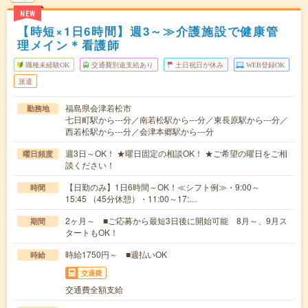
NEW
【時短×1日6時間】週3～≫介護施設で健康管
理メイン＊看護師
職種未経験OK
交通費別途支給あり
土日祝日が休み
WEB登録OK
派遣
福島県会津若松市
勤務地
七日町駅から---分／南若松駅から---分／東長原駅から---分／
西若松駅から---分／会津本郷駅から---分
週3日～OK！ ★曜日固定の相談OK！ ★ご希望の曜日をご相
曜日頻度
談ください！
【日勤のみ】1日6時間～OK！≪シフト例≫・9:00～
時間
15:45 （45分休憩）・11:00～17:…
2ヶ月～ ■ご応募から最短3日後に開始可能 8月～、9月ス
期間
タートもOK！
時給1750円～ ■週払いOK
時給
交通費
交通費全額支給