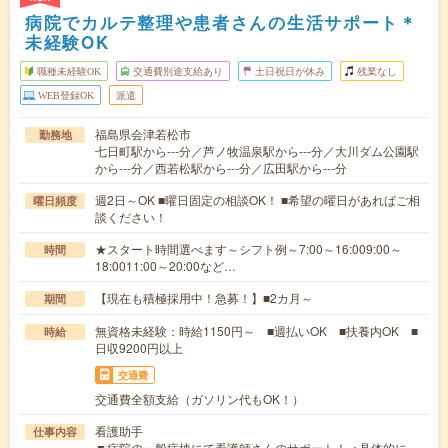
病院でカルテ整理や患者さんの生活サポート＊
未経験OK
職種未経験OK
交通費別途支給あり
土日祝日が休み
残業なし
WEB登録OK
派遣
福島県会津若松市
勤務地
七日町駅から---分／芦ノ牧温泉駅から---分／大川ダム公園駅
から---分／西若松駅から---分／広田駅から---分
週2日～OK ■曜日固定の相談OK！ ■希望の曜日があればご相
曜日頻度
談ください！
★スタート時間選べます～シフト例～7:00～16:009:00～
時間
18:0011:00～20:00など…
【現在も積極採用中！急募！】■2カ月～
期間
無資格未経験：時給1150円～ ■週払いOK ■扶養内OK ■
時給
日収9200円以上
交通費
交通費全額支給（ガソリン代もOK！）
看護助手
仕事内容
▼病院の一般病棟にて看護師さんのサポート！＜具体的に