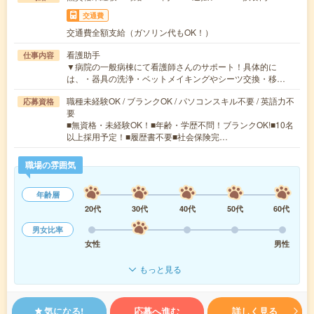
交通費
交通費全額支給（ガソリン代もOK！）
看護助手
仕事内容
▼病院の一般病棟にて看護師さんのサポート！具体的に
は、・器具の洗浄・ベットメイキングやシーツ交換・移…
職種未経験OK / ブランクOK / パソコンスキル不要 / 英語力不
応募資格
要
■無資格・未経験OK！■年齢・学歴不問！ブランクOK!■10名
以上採用予定！■履歴書不要■社会保険完…
職場の雰囲気
年齢層
20代
30代
40代
50代
60代
男女比率
女性
男性
もっと見る
気になる!
応募へ進む
詳しく見る