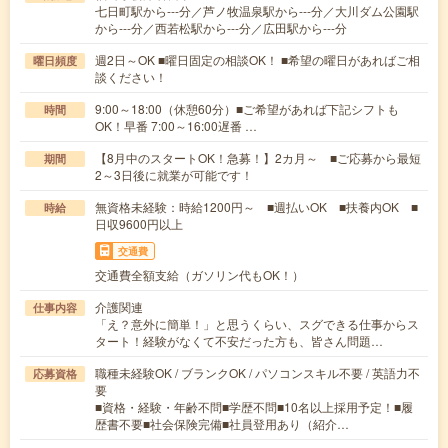
七日町駅から---分／芦ノ牧温泉駅から---分／大川ダム公園駅
から---分／西若松駅から---分／広田駅から---分
週2日～OK ■曜日固定の相談OK！ ■希望の曜日があればご相
曜日頻度
談ください！
9:00～18:00（休憩60分）■ご希望があれば下記シフトも
時間
OK！早番 7:00～16:00遅番 …
【8月中のスタートOK！急募！】2カ月～ ■ご応募から最短
期間
2～3日後に就業が可能です！
無資格未経験：時給1200円～ ■週払いOK ■扶養内OK ■
時給
日収9600円以上
交通費
交通費全額支給（ガソリン代もOK！）
介護関連
仕事内容
「え？意外に簡単！」と思うくらい、スグできる仕事からス
タート！経験がなくて不安だった方も、皆さん問題…
職種未経験OK / ブランクOK / パソコンスキル不要 / 英語力不
応募資格
要
■資格・経験・年齢不問■学歴不問■10名以上採用予定！■履
歴書不要■社会保険完備■社員登用あり（紹介…