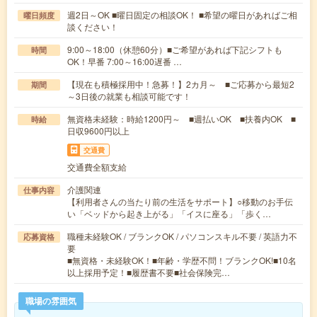
週2日～OK ■曜日固定の相談OK！ ■希望の曜日があればご相
曜日頻度
談ください！
9:00～18:00（休憩60分）■ご希望があれば下記シフトも
時間
OK！早番 7:00～16:00遅番 …
【現在も積極採用中！急募！】2カ月～ ■ご応募から最短2
期間
～3日後の就業も相談可能です！
無資格未経験：時給1200円～ ■週払いOK ■扶養内OK ■
時給
日収9600円以上
交通費
交通費全額支給
介護関連
仕事内容
【利用者さんの当たり前の生活をサポート】○移動のお手伝
い「ベッドから起き上がる」「イスに座る」「歩く…
職種未経験OK / ブランクOK / パソコンスキル不要 / 英語力不
応募資格
要
■無資格・未経験OK！■年齢・学歴不問！ブランクOK!■10名
以上採用予定！■履歴書不要■社会保険完…
職場の雰囲気