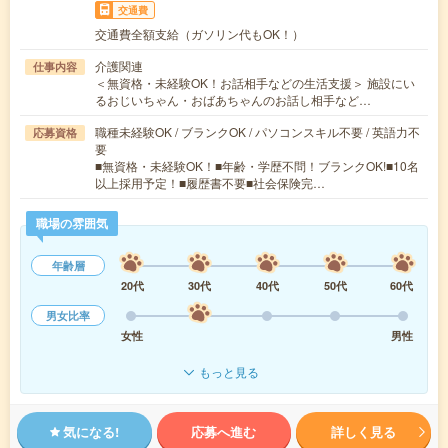
交通費
交通費全額支給（ガソリン代もOK！）
介護関連
仕事内容
＜無資格・未経験OK！お話相手などの生活支援＞ 施設にい
るおじいちゃん・おばあちゃんのお話し相手など…
職種未経験OK / ブランクOK / パソコンスキル不要 / 英語力不
応募資格
要
■無資格・未経験OK！■年齢・学歴不問！ブランクOK!■10名
以上採用予定！■履歴書不要■社会保険完…
職場の雰囲気
年齢層
20代
30代
40代
50代
60代
男女比率
女性
男性
もっと見る
気になる!
応募へ進む
詳しく見る