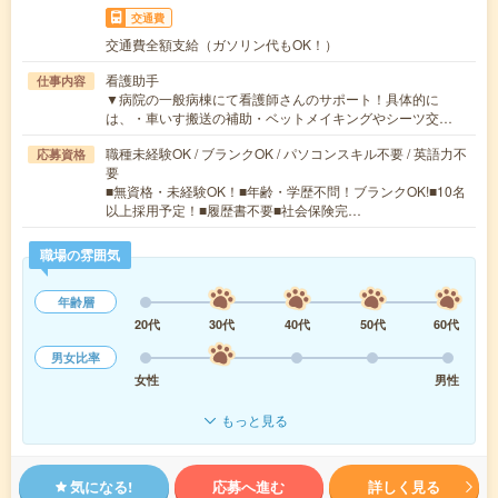
交通費
交通費全額支給（ガソリン代もOK！）
看護助手
仕事内容
▼病院の一般病棟にて看護師さんのサポート！具体的に
は、・車いす搬送の補助・ベットメイキングやシーツ交…
職種未経験OK / ブランクOK / パソコンスキル不要 / 英語力不
応募資格
要
■無資格・未経験OK！■年齢・学歴不問！ブランクOK!■10名
以上採用予定！■履歴書不要■社会保険完…
職場の雰囲気
年齢層
20代
30代
40代
50代
60代
男女比率
女性
男性
もっと見る
気になる!
応募へ進む
詳しく見る