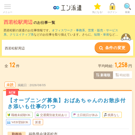
メニュー
気になる!
ログイン
検索
西若松駅周辺
のお仕事一覧
西若松駅の派遣のお仕事情報です。
オフィスワーク・事務系
、
営業・販売・サービス
系
、
クリエイティブ系
などのお仕事を取り揃えています。さらに、
短期
・
単発
などの
期間や、
職種未経験OK
などのこだわり条件で絞り込んでいただけます。
条件の変更
また、
会津若松駅
・
東長原駅
・
広田駅
・
七日町駅
・
芦ノ牧温泉駅
など近隣駅のお仕事
西若松駅周辺
もご確認いただけます。
12
1,258
全
件
平均時給:
円
時給順
新着順
未読
掲載日
2026/08/05
NEW
【オープニング募集】おばあちゃんのお散歩付
き添いも仕事の1つ
職種未経験OK
交通費別途支給あり
土日祝日が休み
残業なし
WEB登録OK
派遣
福島県会津若松市
勤務地