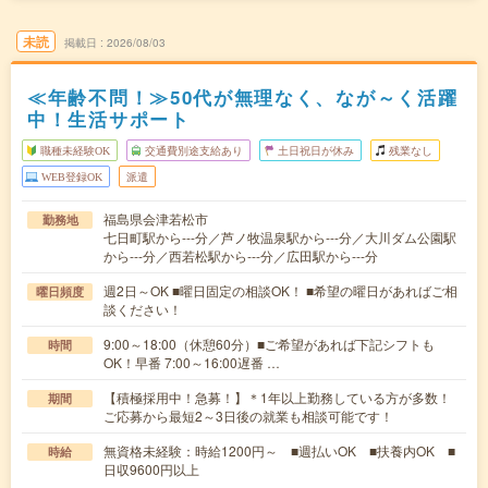
未読
掲載日
2026/08/03
≪年齢不問！≫50代が無理なく、なが～く活躍
中！生活サポート
職種未経験OK
交通費別途支給あり
土日祝日が休み
残業なし
WEB登録OK
派遣
福島県会津若松市
勤務地
七日町駅から---分／芦ノ牧温泉駅から---分／大川ダム公園駅
から---分／西若松駅から---分／広田駅から---分
週2日～OK ■曜日固定の相談OK！ ■希望の曜日があればご相
曜日頻度
談ください！
9:00～18:00（休憩60分）■ご希望があれば下記シフトも
時間
OK！早番 7:00～16:00遅番 …
【積極採用中！急募！】＊1年以上勤務している方が多数！
期間
ご応募から最短2～3日後の就業も相談可能です！
無資格未経験：時給1200円～ ■週払いOK ■扶養内OK ■
時給
日収9600円以上