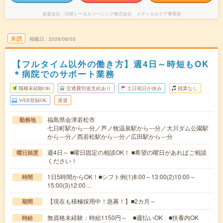
派遣会社
日研トータルソーシング株式会社 メディカルケア事業部
未読
掲載日
2026/08/03
【フルタイム以外の働き方】週4日～時短もOK
＊病院でのサポート業務
職種未経験OK
交通費別途支給あり
土日祝日が休み
残業なし
WEB登録OK
派遣
福島県会津若松市
勤務地
七日町駅から---分／芦ノ牧温泉駅から---分／大川ダム公園駅
から---分／西若松駅から---分／広田駅から---分
週4日～ ■曜日固定の相談OK！ ■希望の曜日があればご相談
曜日頻度
ください！
1日5時間からOK！■シフト例(1)8:00～13:00(2)10:00～
時間
15:00(3)12:00…
【現在も積極採用中！急募！】■2カ月～
期間
無資格未経験：時給1150円～ ■週払いOK ■扶養内OK
時給