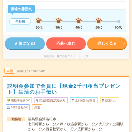
職場の雰囲気
年齢層
20代
30代
40代
50代
60代
気になる!
応募へ進む
詳しく見る
派遣会社
株式会社テクノ・サービス
未読
掲載日
2026/08/02
説明会参加で全員に【現金2千円相当プレゼン
ト】生活のお手伝い
職種未経験OK
交通費別途支給あり
土日祝日が休み
残業なし
WEB登録OK
派遣
福島県会津若松市
勤務地
七日町駅から---分／芦ノ牧温泉駅から---分／大川ダム公園駅
から---分／西若松駅から---分／広田駅から---分