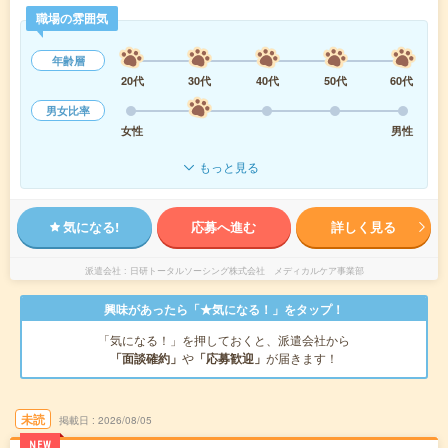
職場の雰囲気
年齢層
20代
30代
40代
50代
60代
男女比率
女性
男性
もっと見る
気になる!
応募へ進む
詳しく見る
派遣会社
日研トータルソーシング株式会社 メディカルケア事業部
興味があったら「★気になる！」をタップ！
「気になる！」を押しておくと、派遣会社から
「面談確約」
や
「応募歓迎」
が届きます！
未読
掲載日
2026/08/05
NEW