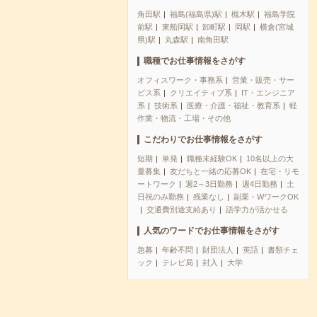
角田駅
福島(福島県)駅
槻木駅
福島学院
前駅
東船岡駅
卸町駅
岡駅
横倉(宮城
県)駅
丸森駅
南角田駅
職種でお仕事情報をさがす
オフィスワーク・事務系
営業・販売・サー
ビス系
クリエイティブ系
IT・エンジニア
系
技術系
医療・介護・福祉・教育系
軽
作業・物流・工場・その他
こだわりでお仕事情報をさがす
短期
単発
職種未経験OK
10名以上の大
量募集
友だちと一緒の応募OK
在宅・リモ
ートワーク
週2～3日勤務
週4日勤務
土
日祝のみ勤務
残業なし
副業・WワークOK
交通費別途支給あり
語学力が活かせる
人気のワードでお仕事情報をさがす
急募
年齢不問
財団法人
英語
書類チェ
ック
テレビ局
封入
大学