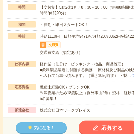
時間
【交替制】5勤2休1直／8：30～18：00（実働8時間/休
時間/休憩90分）
期間
・長期・即日スタートOK！
時給
時給1110円 日額平均9471円/月額20万8362円/残込22
交通費
交通費支給（規定あり）
仕事内容
軽作業（仕分け・ピッキング・検品、商品管理）
■飲料製品製造に付随する業務 ・原材料及び製品の検
へ入れて台車へ積みます。（重さ10kg前後） ・製…
応募資格
職種未経験OK / ブランクOK
※深夜業のため18歳以上（例外事由2号）資格・経験不
5名募集！
派遣会社
株式会社日本ワークプレイス
応募する
気になる！