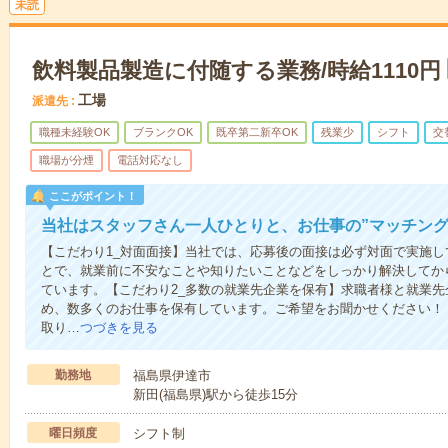
未読
飲料製品製造に付随する業務/時給1110円
工場
派遣先
職種未経験OK
ブランクOK
既卒第二新卒OK
残業少
シフト
交
職場が分煙
電話対応なし
ここがポイント！
当社はスタッフさん一人ひとりと、お仕事の”マッチング
【こだわり1_対面面接】当社では、応募後の面接は必ず対面で実施
とで、就業前に不安なことや知りたいことなどをしっかり解決してか
ています。【こだわり2_多数の就業先企業を保有】求職者様と就業
め、数多くのお仕事を保有しています。ご希望をお聞かせください！
取り…
つづきを見る
勤務地
福島県伊達市
新田(福島県)駅から徒歩15分
曜日頻度
シフト制