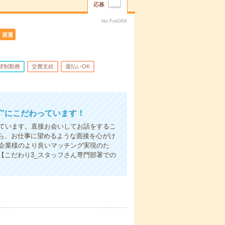
応募
No.Fuk068
派遣
替制勤務
交費支給
週払いOK
”にこだわっています！
しています。直接お会いしてお話をするこ
ら、お仕事に望めるような面接を心がけ
先企業様のより良いマッチング実現のた
【こだわり3_スタッフさん専門部署での