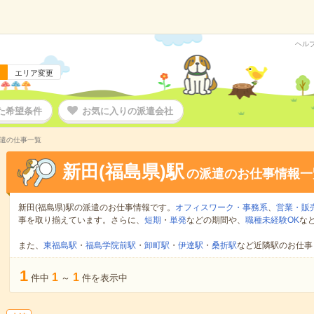
ヘル
エリア変更
た希望条件
お気に入りの派遣会社
派遣の仕事一覧
新田(福島県)駅
の派遣のお仕事情報一
新田(福島県)駅の派遣のお仕事情報です。
オフィスワーク・事務系
、
営業・販
事を取り揃えています。さらに、
短期
・
単発
などの期間や、
職種未経験OK
な
また、
東福島駅
・
福島学院前駅
・
卸町駅
・
伊達駅
・
桑折駅
など近隣駅のお仕事
1
1
1
件中
～
件を表示中