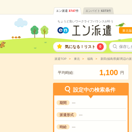
エン派遣
3747
件
エンバイト
6373
件
ちょうど良いワークライフバランスが叶う
東北版
気になる！リスト
0
保存し
派遣TOP
東北
福島
新田(福島県)駅周辺の
,
1
1
0
0
平均時給:
円
設定中の検索条件
期間
---
派遣形式
---
時給
---