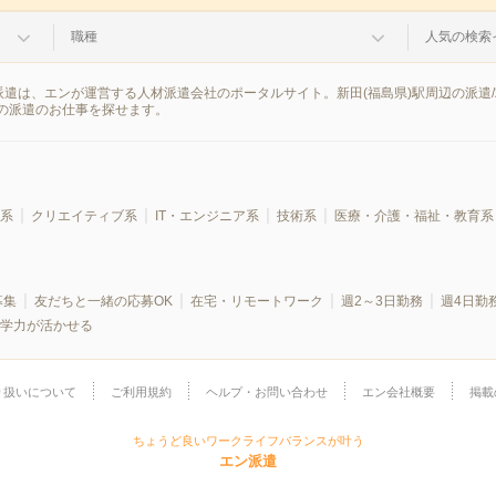
職種
人気の検索
派遣は、エンが運営する人材派遣会社のポータルサイト。新田(福島県)駅周辺の派遣
の派遣のお仕事を探せます。
系
クリエイティブ系
IT・エンジニア系
技術系
医療・介護・福祉・教育系
募集
友だちと一緒の応募OK
在宅・リモートワーク
週2～3日勤務
週4日勤
学力が活かせる
り扱いについて
ご利用規約
ヘルプ・お問い合わせ
エン会社概要
掲載
ちょうど良いワークライフバランスが叶う
エン派遣