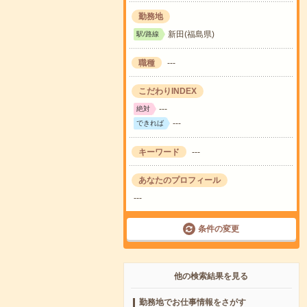
勤務地
新田(福島県)
駅/路線
職種
---
こだわりINDEX
---
絶対
---
できれば
キーワード
---
あなたのプロフィール
---
条件の変更
他の検索結果を見る
勤務地でお仕事情報をさがす