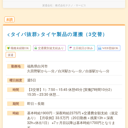
派遣会社
株式会社テクノ・サービス
未読
<タイパ抜群>タイヤ製品の運搬（3交替）
職種未経験OK
交通費別途支給あり
土日祝日が休み
WEB登録OK
派遣
福島県白河市
勤務地
久田野駅から---分／白河駅から---分／白坂駅から---分
週5日
曜日頻度
【3交替】1）7:50～15:45 休憩45分 [実働]7時間10分2）
時間
15:35～23:30 休憩…
即日～長期
期間
基本時給1900円・深夜時給2375円 ※交通費全額支給（規定
時給
あり） 【月収例】33.5万円（20日勤務＋残業13h＋深夜
32h+休出1日） ※7ヶ月目以降は基本時給1700円となりま
す。