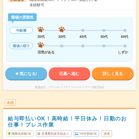
未経験可
職場の雰囲気
年齢層
20代
30代
40代
50代
60代
職場の様子
活気がある
しずか
気になる!
応募へ進む
詳しく見る
派遣会社
パーソルファクトリーパートナーズ株式会社
未読
給与即払いOK！高時給！平日休み！日勤のお
仕事！プレス作業
職種未経験OK
交通費別途支給あり
WEB登録OK
派遣