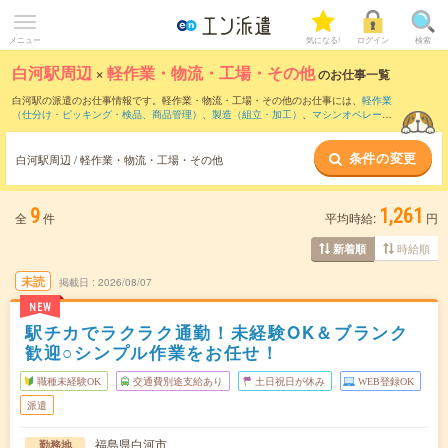
メニュー
気になる!
ログイン
検索
白河駅周辺
×
軽作業・物流・工場・その他
のお仕事一覧
白河駅の派遣のお仕事情報です。軽作業・物流・工場・その他のお仕事には、
軽作業
（仕分け・ピッキング・検品、商品管理）
、
製造（組立・加工）
、
マシンオペレータ
ー
などがあります。さらに、
短期
・
単発
などの期間や、
職種未経験OK
などのこだわり
条件で絞り込んでいただけます。
条件の変更
白河駅周辺 / 軽作業・物流・工場・その他
9
1,261
全
件
平均時給:
円
時給順
新着順
未読
掲載日
2026/08/07
NEW
駅チカでラクラク通勤！未経験OK＆ブランク
歓迎○シンプル作業をお任せ！
職種未経験OK
交通費別途支給あり
土日祝日が休み
WEB登録OK
派遣
福島県白河市
勤務地