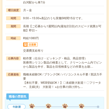
白河駅から車7分
月～金
曜日頻度
9:00～15:00※表記のうち実働5時間15分です。
時間
長期【ご応募から1週間以内(最短2日目)のスピード就業が可
期間
能】即日～
時給1080円
時給
交通費
交通費支給有り
軽作業（仕分け・ピッキング・検品、商品管理）
仕事内容
医療用シリコン製品の検査として、クリーンルーム内でピン
から製品を外す、製品を目視検査などの作業をお願…
職種未経験OK / ブランクOK / パソコンスキル不要 / 英語力不
応募資格
要
【来社不要、WEB登録OK！】〇未経験大歓迎！〇フリータ
ー、主婦(夫) 大歓迎！ ※お仕事の掛け持ち…
職場の雰囲気
年齢層