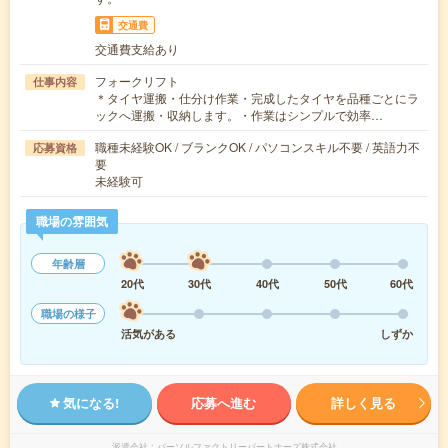
交通費
交通費支給あり
フォークリフト
仕事内容
＊タイヤ運搬・仕分け作業・完成したタイヤを品種ごとにラ
ックへ運搬・収納します。・作業はシンプルで効率…
職種未経験OK / ブランクOK / パソコンスキル不要 / 英語力不
応募資格
要
未経験可
職場の雰囲気
年齢層
20代
30代
40代
50代
60代
職場の様子
活気がある
しずか
気になる!
応募へ進む
詳しく見る
派遣会社
パーソルファクトリーパートナーズ株式会社