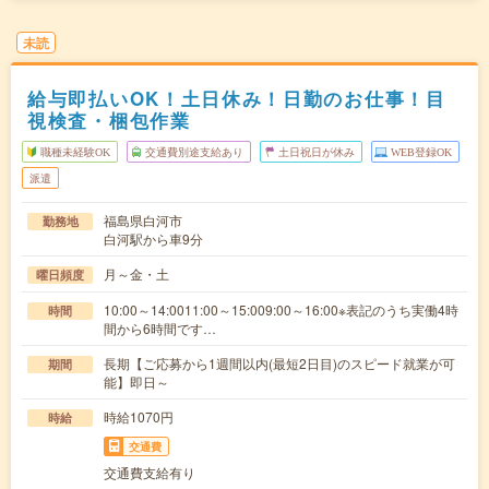
未読
給与即払いOK！土日休み！日勤のお仕事！目
視検査・梱包作業
職種未経験OK
交通費別途支給あり
土日祝日が休み
WEB登録OK
派遣
福島県白河市
勤務地
白河駅から車9分
月～金・土
曜日頻度
10:00～14:0011:00～15:009:00～16:00※表記のうち実働4時
時間
間から6時間です…
長期【ご応募から1週間以内(最短2日目)のスピード就業が可
期間
能】即日～
時給1070円
時給
交通費
交通費支給有り