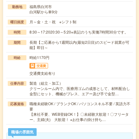
福島県白河市
勤務地
白河駅から車9分
月～金・土・祝 ※シフト制
曜日頻度
8:30～17:2020:30～5:20※表記のうち実働7時間30分です。
時間
長期【ご応募から1週間以内(最短2日目)のスピード就業が可
期間
能】即日～
時給1170円
時給
交通費
交通費支給有り
製造（組立・加工）
仕事内容
クリーンルーム内で、医療用ゴムの成形として、材料配合し
金型にセット、機械がプレス、エアー及び手で金型…
職種未経験OK / ブランクOK / パソコンスキル不要 / 英語力不
応募資格
要
【来社不要、WEB登録OK！】〇未経験大歓迎！〇フリータ
ー、主婦(夫) 大歓迎！ ※お仕事の掛け持ち…
職場の雰囲気