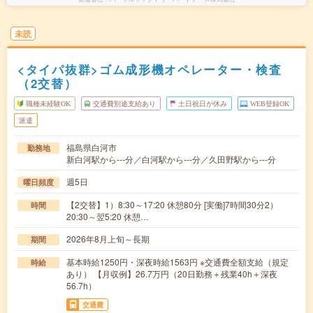
未読
<タイパ抜群>ゴム成形機オペレーター・検査
（2交替）
職種未経験OK
交通費別途支給あり
土日祝日が休み
WEB登録OK
派遣
福島県白河市
勤務地
新白河駅から---分／白河駅から---分／久田野駅から---分
週5日
曜日頻度
【2交替】1）8:30～17:20 休憩80分 [実働]7時間30分2）
時間
20:30～翌5:20 休憩…
2026年8月上旬～長期
期間
基本時給1250円・深夜時給1563円 ※交通費全額支給（規定
時給
あり） 【月収例】26.7万円（20日勤務＋残業40h＋深夜
56.7h）
交通費