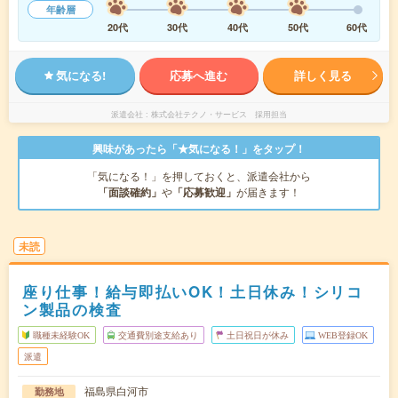
年齢層
20代
30代
40代
50代
60代
気になる!
応募へ進む
詳しく見る
派遣会社
株式会社テクノ・サービス 採用担当
興味があったら「★気になる！」をタップ！
「気になる！」を押しておくと、派遣会社から
「面談確約」
や
「応募歓迎」
が届きます！
未読
座り仕事！給与即払いOK！土日休み！シリコ
ン製品の検査
職種未経験OK
交通費別途支給あり
土日祝日が休み
WEB登録OK
派遣
福島県白河市
勤務地