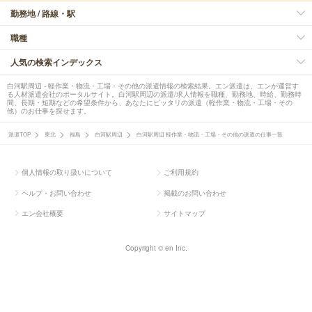
勤務地 / 路線・駅
職種
人気の検索インデックス
白河駅周辺 - 軽作業・物流・工場・その他の派遣情報の検索結果。エン派遣は、エンが運営す
る人材派遣会社のポータルサイト。白河駅周辺の派遣/求人情報を職種、勤務地、時給、勤務時
間、長期・短期などの希望条件から、あなたにピッタリの派遣（軽作業・物流・工場・その
他）のお仕事を探せます。
派遣TOP
東北
福島
白河駅周辺
白河駅周辺 軽作業・物流・工場・その他の派遣の仕事一覧
個人情報の取り扱いについて
ご利用規約
ヘルプ・お問い合わせ
掲載のお問い合わせ
エン会社概要
サイトマップ
Copyright © en Inc.