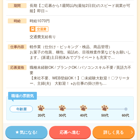
長期【ご応募から1週間以内(最短2日目)のスピード就業が可
期間
能】即日～
時給1070円
時給
交通費
交通費支給有り
軽作業（仕分け・ピッキング・検品、商品管理）
仕事内容
お菓子の包装、梱包、箱詰め、目視検査作業などをお願いし
ます。(派遣)土日祝休みでプライベートも充実で…
職種未経験OK / ブランクOK / パソコンスキル不要 / 英語力不
応募資格
要
【来社不要、WEB登録OK！】〇未経験大歓迎！〇フリータ
ー、主婦(夫) 大歓迎！ ※お仕事の掛け持ち…
職場の雰囲気
年齢層
20代
30代
40代
50代
60代
気になる!
応募へ進む
詳しく見る