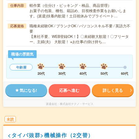
軽作業（仕分け・ピッキング・検品、商品管理）
仕事内容
お菓子の包装、梱包、箱詰め、目視検査作業をお願いしま
す。(派遣)扶養内歓迎！土日祝休みでプライベート…
職種未経験OK / ブランクOK / パソコンスキル不要 / 英語力不
応募資格
要
【来社不要、WEB登録OK！】〇未経験大歓迎！〇フリータ
ー、主婦(夫) 大歓迎！ ※お仕事の掛け持ち…
職場の雰囲気
年齢層
20代
30代
40代
50代
60代
気になる!
応募へ進む
詳しく見る
派遣会社
株式会社テクノ・サービス
未読
<タイパ抜群>機械操作（2交替）