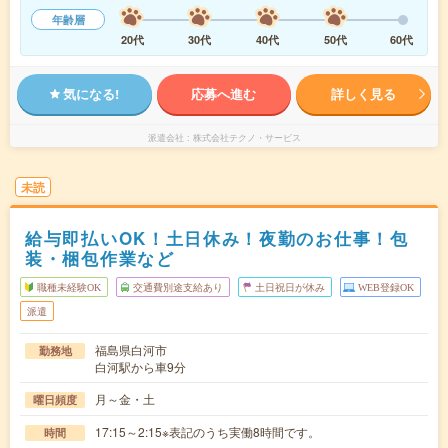
年齢層
20代
30代
40代
50代
60代
気になる!
応募へ進む
詳しく見る
派遣会社
株式会社テクノ・サービス
未読
給与即払いOK！土日休み！夜勤のお仕事！包
装・梱包作業など
職種未経験OK
交通費別途支給あり
土日祝日が休み
WEB登録OK
派遣
福島県白河市
勤務地
白河駅から車9分
月～金・土
曜日頻度
17:15～2:15※表記のうち実働8時間です。
時間