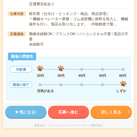
交通費支給あり
軽作業（仕分け・ピッキング・検品、商品管理）
仕事内容
＊機械オペレーター業務・ゴム成形機に材料を投入し、機械
操作を行い、製品を取り出します。・外観検査で製…
職種未経験OK / ブランクOK / パソコンスキル不要 / 英語力不
応募資格
要
未経験可
職場の雰囲気
年齢層
20代
30代
40代
50代
60代
職場の様子
活気がある
しずか
気になる!
応募へ進む
詳しく見る
派遣会社
パーソルファクトリーパートナーズ株式会社