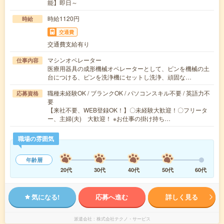
能】即日～
時給1120円
時給
交通費
交通費支給有り
マシンオペレーター
仕事内容
医療用器具の成形機械オペレーターとして、ピンを機械の土
台につける、ピンを洗浄機にセットし洗浄、頑固な…
職種未経験OK / ブランクOK / パソコンスキル不要 / 英語力不
応募資格
要
【来社不要、WEB登録OK！】〇未経験大歓迎！〇フリータ
ー、主婦(夫) 大歓迎！ ※お仕事の掛け持ち…
職場の雰囲気
年齢層
20代
30代
40代
50代
60代
気になる!
応募へ進む
詳しく見る
派遣会社
株式会社テクノ・サービス