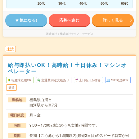
20代
30代
40代
50代
60代
気になる!
応募へ進む
詳しく見る
派遣会社
株式会社テクノ・サービス
未読
給与即払いOK！高時給！土日休み！マシンオ
ペレーター
職種未経験OK
交通費別途支給あり
土日祝日が休み
WEB登録OK
派遣
福島県白河市
勤務地
白河駅から車7分
月～金
曜日頻度
9:00～17:00※表記のうち実働7時間です。
時間
長期【ご応募から1週間以内(最短2日目)のスピード就業が可
期間