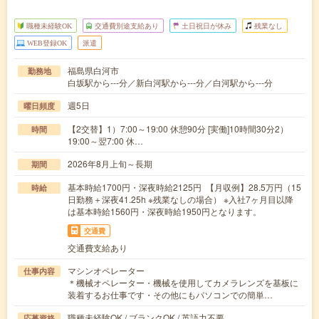
職種未経験OK
交通費別途支給あり
土日祝日が休み
残業なし
WEB登録OK
派遣
福島県白河市
勤務地
白坂駅から---分／新白河駅から---分／白河駅から---分
週5日
曜日頻度
【2交替】1）7:00～19:00 休憩90分 [実働]10時間30分2）
時間
19:00～翌7:00 休…
2026年8月上旬～長期
期間
基本時給1700円・深夜時給2125円 【月収例】28.5万円（15
時給
日勤務＋深夜41.25h ※残業なしの場合） ※入社7ヶ月目以降
は基本時給1560円・深夜時給1950円となります。
交通費
交通費支給あり
マシンオペレーター
仕事内容
＊機械オペレーター・機械を使用してカメラレンズを基板に
装着するお仕事です・その他にもパソコンでの簡単…
職種未経験OK / ブランクOK / 英語力不要
応募資格