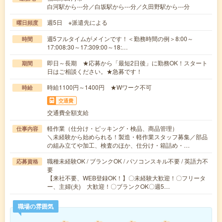
白河駅から---分／白坂駅から---分／久田野駅から---分
週5日 ※派遣先による
曜日頻度
週5フルタイムがメインです！＜勤務時間の例＞8:00～
時間
17:008:30～17:309:00～18:…
即日～長期 ★応募から「最短2日後」に勤務OK！スタート
期間
日はご相談ください。★急募です！
時給1100円～1400円 ★Wワーク不可
時給
交通費
交通費全額支給
軽作業（仕分け・ピッキング・検品、商品管理）
仕事内容
＼未経験から始められる！製造・軽作業スタッフ募集／部品
の組み立てや加工、検査のほか、仕分け・箱詰め・…
職種未経験OK / ブランクOK / パソコンスキル不要 / 英語力不
応募資格
要
【来社不要、WEB登録OK！】〇未経験大歓迎！〇フリータ
ー、主婦(夫) 大歓迎！〇ブランクOK〇週5…
職場の雰囲気