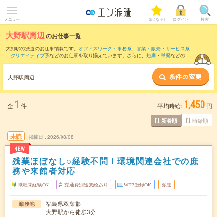
メニュー
気になる!
ログイン
検索
大野駅周辺
のお仕事一覧
大野駅の派遣のお仕事情報です。
オフィスワーク・事務系
、
営業・販売・サービス系
、
クリエイティブ系
などのお仕事を取り揃えています。さらに、
短期
・
単発
などの期
間や、
職種未経験OK
などのこだわり条件で絞り込んでいただけます。
条件の変更
また、
浪江駅
・
竜田駅
・
富岡駅
・
双葉駅
・
桃内駅
など近隣駅のお仕事もご確認いただ
大野駅周辺
けます。
1
1,450
全
件
平均時給:
円
時給順
新着順
未読
掲載日
2026/08/08
NEW
残業ほぼなし○経験不問！環境関連会社での庶
務や来館者対応
職種未経験OK
交通費別途支給あり
WEB登録OK
派遣
福島県双葉郡
勤務地
大野駅から徒歩3分