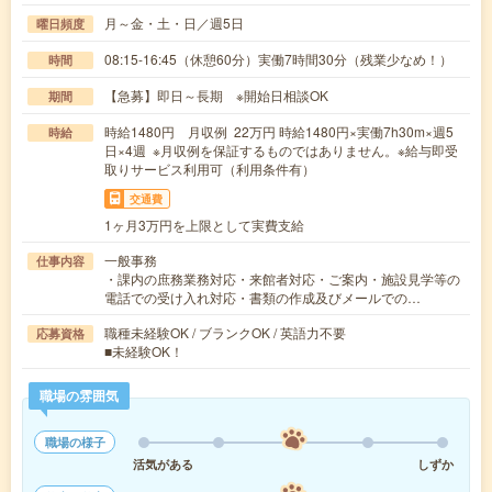
月～金・土・日／週5日
曜日頻度
08:15-16:45（休憩60分）実働7時間30分（残業少なめ！）
時間
【急募】即日～長期 ※開始日相談OK
期間
時給1480円 月収例 22万円 時給1480円×実働7h30m×週5
時給
日×4週 ※月収例を保証するものではありません。※給与即受
取りサービス利用可（利用条件有）
交通費
1ヶ月3万円を上限として実費支給
一般事務
仕事内容
・課内の庶務業務対応・来館者対応・ご案内・施設見学等の
電話での受け入れ対応・書類の作成及びメールでの…
職種未経験OK / ブランクOK / 英語力不要
応募資格
■未経験OK！
職場の雰囲気
職場の様子
活気がある
しずか