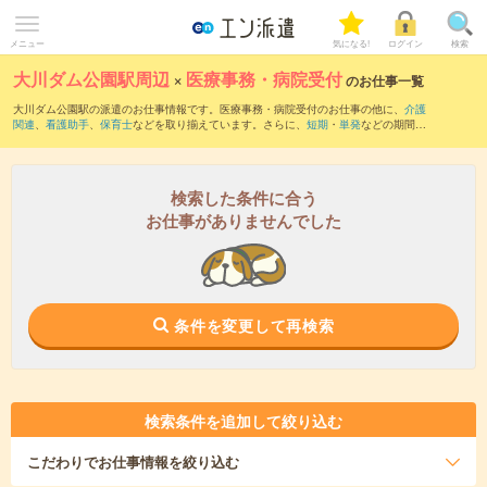
メニュー
気になる!
ログイン
検索
大川ダム公園駅周辺
×
医療事務・病院受付
のお仕事一覧
大川ダム公園駅の派遣のお仕事情報です。医療事務・病院受付のお仕事の他に、
介護
関連
、
看護助手
、
保育士
などを取り揃えています。さらに、
短期
・
単発
などの期間
や、
職種未経験OK
などのこだわり条件で絞り込んでいただけます。職種辞典：
医療事
務・病院受付のお仕事とは？とは？
検索した条件に合う
お仕事がありませんでした
条件を変更して再検索
検索条件を追加して絞り込む
こだわり
でお仕事情報を絞り込む