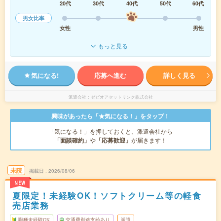
20代
30代
40代
50代
60代
男女比率
女性
男性
もっと見る
気になる!
応募へ進む
詳しく見る
派遣会社
ゼビオアセットリンク株式会社
興味があったら「★気になる！」をタップ！
「気になる！」を押しておくと、派遣会社から
「面談確約」
や
「応募歓迎」
が届きます！
未読
掲載日
2026/08/06
NEW
夏限定！未経験OK！ソフトクリーム等の軽食
売店業務
職種未経験OK
交通費別途支給あり
派遣