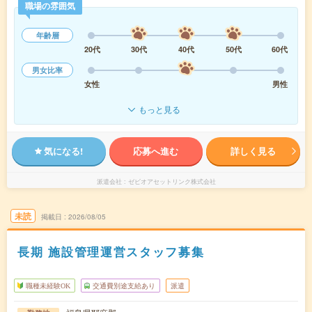
職場の雰囲気
年齢層
20代
30代
40代
50代
60代
男女比率
女性
男性
もっと見る
気になる!
応募へ進む
詳しく見る
派遣会社
ゼビオアセットリンク株式会社
未読
掲載日
2026/08/05
長期 施設管理運営スタッフ募集
職種未経験OK
交通費別途支給あり
派遣