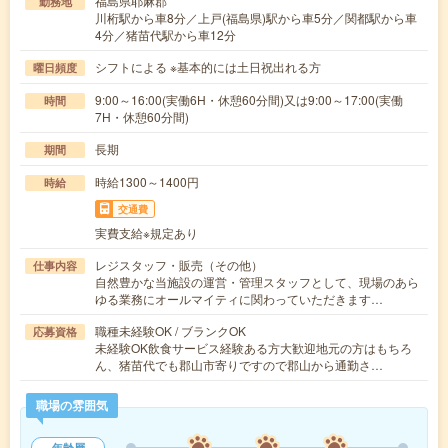
福島県耶麻郡
勤務地
川桁駅から車8分／上戸(福島県)駅から車5分／関都駅から車
4分／猪苗代駅から車12分
シフトによる ※基本的には土日祝出れる方
曜日頻度
9:00～16:00(実働6H・休憩60分間)又は9:00～17:00(実働
時間
7H・休憩60分間)
長期
期間
時給1300～1400円
時給
交通費
実費支給※規定あり
レジスタッフ・販売（その他）
仕事内容
自然豊かな当施設の運営・管理スタッフとして、現場のあら
ゆる業務にオールマイティに関わっていただきます…
職種未経験OK / ブランクOK
応募資格
未経験OK飲食サービス経験ある方大歓迎地元の方はもちろ
ん、猪苗代でも郡山市寄りですので郡山から通勤さ…
職場の雰囲気
年齢層