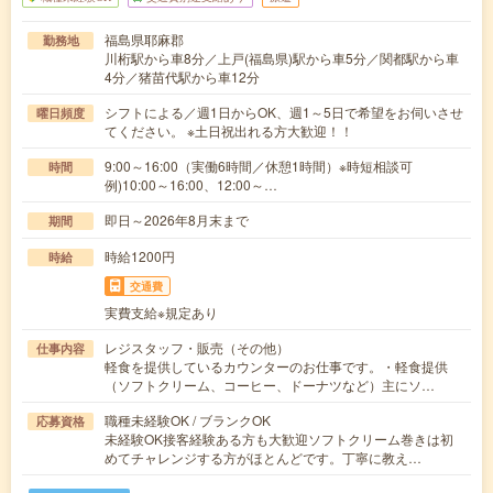
福島県耶麻郡
勤務地
川桁駅から車8分／上戸(福島県)駅から車5分／関都駅から車
4分／猪苗代駅から車12分
シフトによる／週1日からOK、週1～5日で希望をお伺いさせ
曜日頻度
てください。 ※土日祝出れる方大歓迎！！
9:00～16:00（実働6時間／休憩1時間）※時短相談可
時間
例)10:00～16:00、12:00～…
即日～2026年8月末まで
期間
時給1200円
時給
交通費
実費支給※規定あり
レジスタッフ・販売（その他）
仕事内容
軽食を提供しているカウンターのお仕事です。・軽食提供
（ソフトクリーム、コーヒー、ドーナツなど）主にソ…
職種未経験OK / ブランクOK
応募資格
未経験OK接客経験ある方も大歓迎ソフトクリーム巻きは初
めてチャレンジする方がほとんどです。丁寧に教え…