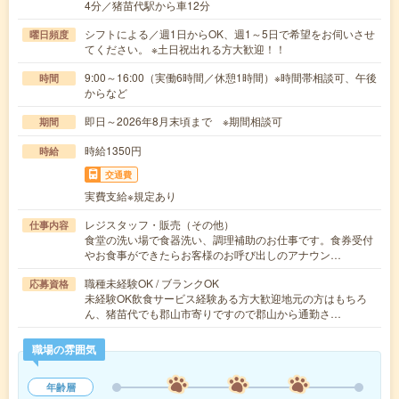
4分／猪苗代駅から車12分
シフトによる／週1日からOK、週1～5日で希望をお伺いさせ
曜日頻度
てください。 ※土日祝出れる方大歓迎！！
9:00～16:00（実働6時間／休憩1時間）※時間帯相談可、午後
時間
からなど
即日～2026年8月末頃まで ※期間相談可
期間
時給1350円
時給
交通費
実費支給※規定あり
レジスタッフ・販売（その他）
仕事内容
食堂の洗い場で食器洗い、調理補助のお仕事です。食券受付
やお食事ができたらお客様のお呼び出しのアナウン…
職種未経験OK / ブランクOK
応募資格
未経験OK飲食サービス経験ある方大歓迎地元の方はもちろ
ん、猪苗代でも郡山市寄りですので郡山から通勤さ…
職場の雰囲気
年齢層