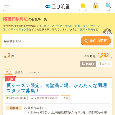
メニュー
気になる!
ログイン
検索
猪苗代駅周辺
のお仕事一覧
猪苗代駅の派遣のお仕事情報です。
オフィスワーク・事務系
、
営業・販売・サービス
系
、
クリエイティブ系
などのお仕事を取り揃えています。さらに、
短期
・
単発
などの
期間や、
職種未経験OK
などのこだわり条件で絞り込んでいただけます。
条件の変更
また、
中山宿駅
・
川桁駅
・
上戸(福島県)駅
・
関都駅
・
磐梯町駅
など近隣駅のお仕事もご
猪苗代駅周辺
確認いただけます。
3
1,283
全
件
平均時給:
円
時給順
新着順
未読
掲載日
2026/08/08
NEW
夏シーズン限定。食堂洗い場、かんたんな調理
スタッフ募集！
職種未経験OK
交通費別途支給あり
派遣
福島県耶麻郡
勤務地
川桁駅から車8分／上戸(福島県)駅から車5分／関都駅から車