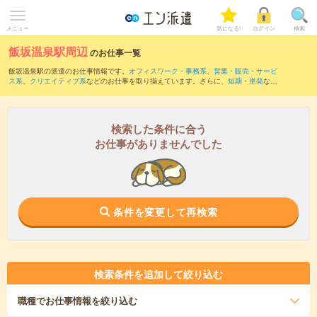
メニュー
気になる!
ログイン
検索
飯坂温泉駅周辺
のお仕事一覧
飯坂温泉駅の派遣のお仕事情報です。
オフィスワーク・事務系
、
営業・販売・サービ
ス系
、
クリエイティブ系
などのお仕事を取り揃えています。さらに、
短期
・
単発
など
の期間や、
職種未経験OK
などのこだわり条件で絞り込んでいただけます。
また、
福島(福島県)駅
・
南福島駅
・
東福島駅
・
岩代清水駅
・
美術館図書館前駅
など近隣
駅のお仕事もご確認いただけます。
検索した条件に合う
お仕事がありませんでした
条件を変更して再検索
検索条件を追加して絞り込む
職種
でお仕事情報を絞り込む