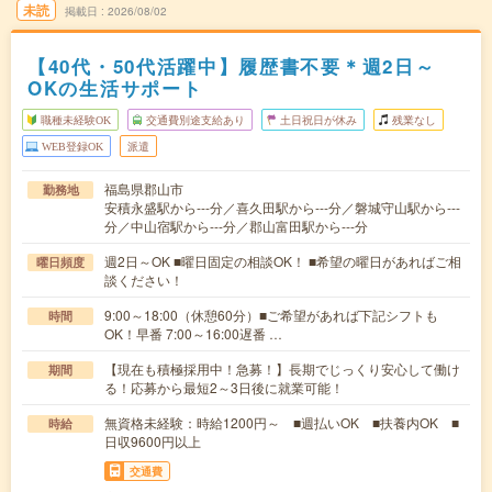
未読
掲載日
2026/08/02
【40代・50代活躍中】履歴書不要＊週2日～
OKの生活サポート
職種未経験OK
交通費別途支給あり
土日祝日が休み
残業なし
WEB登録OK
派遣
福島県郡山市
勤務地
安積永盛駅から---分／喜久田駅から---分／磐城守山駅から---
分／中山宿駅から---分／郡山富田駅から---分
週2日～OK ■曜日固定の相談OK！ ■希望の曜日があればご相
曜日頻度
談ください！
9:00～18:00（休憩60分）■ご希望があれば下記シフトも
時間
OK！早番 7:00～16:00遅番 …
【現在も積極採用中！急募！】長期でじっくり安心して働け
期間
る！応募から最短2～3日後に就業可能！
無資格未経験：時給1200円～ ■週払いOK ■扶養内OK ■
時給
日収9600円以上
交通費