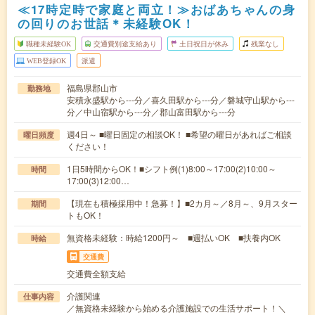
≪17時定時で家庭と両立！≫おばあちゃんの身
の回りのお世話＊未経験OK！
職種未経験OK
交通費別途支給あり
土日祝日が休み
残業なし
WEB登録OK
派遣
福島県郡山市
勤務地
安積永盛駅から---分／喜久田駅から---分／磐城守山駅から---
分／中山宿駅から---分／郡山富田駅から---分
週4日～ ■曜日固定の相談OK！ ■希望の曜日があればご相談
曜日頻度
ください！
1日5時間からOK！■シフト例(1)8:00～17:00(2)10:00～
時間
17:00(3)12:00…
【現在も積極採用中！急募！】■2カ月～／8月～、9月スター
期間
トもOK！
無資格未経験：時給1200円～ ■週払いOK ■扶養内OK
時給
交通費
交通費全額支給
介護関連
仕事内容
／無資格未経験から始める介護施設での生活サポート！＼