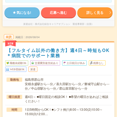
気になる!
応募へ進む
詳しく見る
派遣会社
株式会社綜合キャリアオプション 製造事業部（全国）
未読
掲載日
2026/08/04
NEW
【フルタイム以外の働き方】週4日～時短もOK
＊病院でのサポート業務
職種未経験OK
交通費別途支給あり
土日祝日が休み
残業なし
WEB登録OK
派遣
福島県郡山市
勤務地
安積永盛駅から---分／喜久田駅から---分／磐城守山駅から---
分／中山宿駅から---分／郡山富田駅から---分
週4日～ ■曜日固定の相談OK！ ■希望の曜日があればご相談
曜日頻度
ください！
1日5時間からOK！■シフト例(1)8:00～13:00(2)10:00～
時間
15:00(3)12:00…