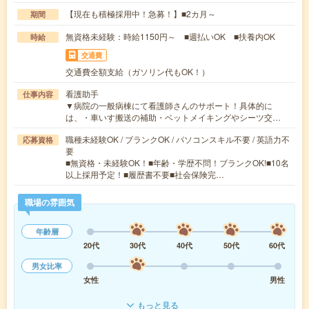
【現在も積極採用中！急募！】■2カ月～
期間
無資格未経験：時給1150円～ ■週払いOK ■扶養内OK
時給
交通費
交通費全額支給（ガソリン代もOK！）
看護助手
仕事内容
▼病院の一般病棟にて看護師さんのサポート！具体的に
は、・車いす搬送の補助・ベットメイキングやシーツ交…
職種未経験OK / ブランクOK / パソコンスキル不要 / 英語力不
応募資格
要
■無資格・未経験OK！■年齢・学歴不問！ブランクOK!■10名
以上採用予定！■履歴書不要■社会保険完…
職場の雰囲気
年齢層
20代
30代
40代
50代
60代
男女比率
女性
男性
もっと見る