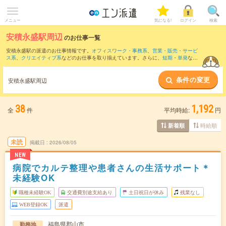
メニュー
気になる!
ログイン
検索
安積永盛駅周辺
のお仕事一覧
安積永盛駅の派遣のお仕事情報です。
オフィスワーク・事務系
、
営業・販売・サービ
ス系
、
クリエイティブ系
などのお仕事を取り揃えています。さらに、
短期
・
単発
など
の期間や、
職種未経験OK
などのこだわり条件で絞り込んでいただけます。
条件の変更
また、
郡山(福島県)駅
・
喜久田駅
・
須賀川駅
・
日和田駅
・
鏡石駅
など近隣駅のお仕事も
安積永盛駅周辺
ご確認いただけます。
38
1,192
全
件
平均時給:
円
時給順
新着順
未読
掲載日
2026/08/05
NEW
病院でカルテ整理や患者さんの生活サポート＊
未経験OK
職種未経験OK
交通費別途支給あり
土日祝日が休み
残業なし
WEB登録OK
派遣
福島県郡山市
勤務地