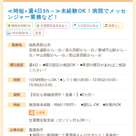
≪時短×週4日5h～≫未経験OK！病院でメッセ
ンジャー業務など！
職種未経験OK
交通費別途支給あり
土日祝日が休み
残業なし
WEB登録OK
派遣
福島県郡山市
勤務地
安積永盛駅から---分／喜久田駅から---分／磐城守山駅から---
分／中山宿駅から---分／郡山富田駅から---分
週4日～ ■曜日固定の相談OK！ ■希望の曜日があればご相談
曜日頻度
ください！
1日5時間からOK！■シフト例(1)8:00～13:00(2)10:00～
時間
15:00(3)12:00…
【現在も積極採用中！急募！】■2カ月～
期間
無資格未経験：時給1150円～ ■週払いOK ■扶養内OK
時給
交通費
交通費全額支給（ガソリン代もOK！）
看護助手
仕事内容
▼病院の一般病棟にて看護師さんのサポート！具体的に