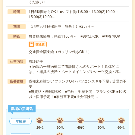
ください！
1日5時間からOK！■シフト例(1)8:00～13:00(2)10:00～
時間
15:00(3)12:00…
【現在も積極採用中！急募！】■2カ月～
期間
無資格未経験：時給1150円～ ■週払いOK ■扶養内OK
時給
交通費
交通費全額支給（ガソリン代もOK！）
看護助手
仕事内容
▼病院の一般病棟にて看護師さんのサポート！具体的に
は、・器具の洗浄・ベットメイキングやシーツ交換・移…
職種未経験OK / ブランクOK / パソコンスキル不要 / 英語力不
応募資格
要
■無資格・未経験OK！■年齢・学歴不問！ブランクOK!■10名
以上採用予定！■履歴書不要■社会保険完…
職場の雰囲気
年齢層
20代
30代
40代
50代
60代