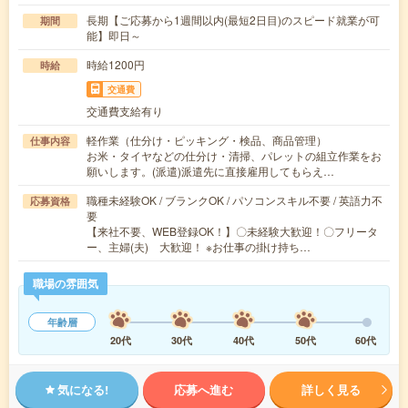
長期【ご応募から1週間以内(最短2日目)のスピード就業が可
期間
能】即日～
時給1200円
時給
交通費
交通費支給有り
軽作業（仕分け・ピッキング・検品、商品管理）
仕事内容
お米・タイヤなどの仕分け・清掃、パレットの組立作業をお
願いします。(派遣)派遣先に直接雇用してもらえ…
職種未経験OK / ブランクOK / パソコンスキル不要 / 英語力不
応募資格
要
【来社不要、WEB登録OK！】〇未経験大歓迎！〇フリータ
ー、主婦(夫) 大歓迎！ ※お仕事の掛け持ち…
職場の雰囲気
年齢層
20代
30代
40代
50代
60代
気になる!
応募へ進む
詳しく見る