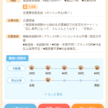
無資格未経験：時給1200円～ ■週払いOK ■扶養内OK
時給
交通費
交通費全額支給（ガソリン代もOK！）
介護関連
仕事内容
／無資格未経験から始める介護施設での生活サポート！＼
「話し相手になって、うんうんとうなずく」「天気が…
職種未経験OK / ブランクOK / パソコンスキル不要 / 英語力不
応募資格
要
■無資格・未経験OK！■年齢・学歴不問！ブランクOK!■10名
以上採用予定！■履歴書不要■社会保険完…
職場の雰囲気
年齢層
20代
30代
40代
50代
60代
男女比率
女性
男性
もっと見る