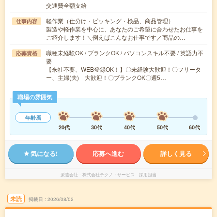
交通費全額支給
軽作業（仕分け・ピッキング・検品、商品管理）
仕事内容
製造や軽作業を中心に、あなたのご希望に合わせたお仕事を
ご紹介します！＼例えばこんなお仕事です／商品の…
職種未経験OK / ブランクOK / パソコンスキル不要 / 英語力不
応募資格
要
【来社不要、WEB登録OK！】〇未経験大歓迎！〇フリータ
ー、主婦(夫) 大歓迎！〇ブランクOK〇週5…
職場の雰囲気
年齢層
20代
30代
40代
50代
60代
気になる!
応募へ進む
詳しく見る
派遣会社
株式会社テクノ・サービス 採用担当
未読
掲載日
2026/08/02