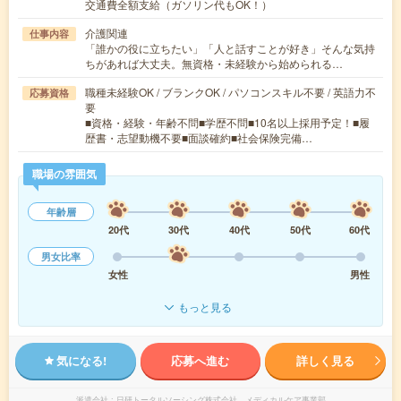
交通費全額支給（ガソリン代もOK！）
介護関連
仕事内容
「誰かの役に立ちたい」「人と話すことが好き」そんな気持
ちがあれば大丈夫。無資格・未経験から始められる…
職種未経験OK / ブランクOK / パソコンスキル不要 / 英語力不
応募資格
要
■資格・経験・年齢不問■学歴不問■10名以上採用予定！■履
歴書・志望動機不要■面談確約■社会保険完備…
職場の雰囲気
年齢層
20代
30代
40代
50代
60代
男女比率
女性
男性
もっと見る
気になる!
応募へ進む
詳しく見る
派遣会社
日研トータルソーシング株式会社 メディカルケア事業部