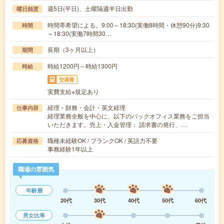
週5日(平日)、土曜隔週半日出勤
曜日頻度
時間帯希望による。9:00～18:30(実働8時間・休憩90分)9:30
時間
～18:30(実働7時間30…
長期（3ヶ月以上）
期間
時給1200円～時給1300円
時給
交通費
実費支給※規定あり
経理・財務・会計・英文経理
仕事内容
経理業務全般を中心に、以下のバックオフィス業務をご担当
いただきます。売上・入金管理： 請求書の発行、…
職種未経験OK / ブランクOK / 英語力不要
応募資格
事務経験1年以上
職場の雰囲気
年齢層
20代
30代
40代
50代
60代
男女比率