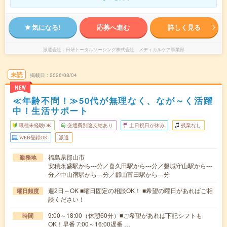
気になる!
応募へ進む
詳しく見る
派遣会社
日研トータルソーシング株式会社 メディカルケア事業部
未読
掲載日
2026/08/04
NEW
≪年齢不問！≫50代が無理なく、なが～く活躍
中！生活サポート
職種未経験OK
交通費別途支給あり
土日祝日が休み
残業なし
WEB登録OK
派遣
福島県郡山市
勤務地
安積永盛駅から---分／喜久田駅から---分／磐城守山駅から---
分／中山宿駅から---分／郡山富田駅から---分
週2日～OK ■曜日固定の相談OK！ ■希望の曜日があればご相
曜日頻度
談ください！
9:00～18:00（休憩60分）■ご希望があれば下記シフトも
時間
OK！早番 7:00～16:00遅番 …