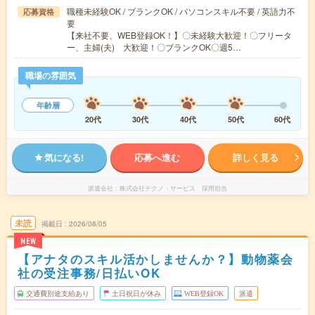
職種未経験OK / ブランクOK / パソコンスキル不要 / 英語力不
応募資格
要
【来社不要、WEB登録OK！】〇未経験大歓迎！〇フリータ
ー、主婦(夫) 大歓迎！〇ブランクOK〇週5…
職場の雰囲気
年齢層
20代
30代
40代
50代
60代
気になる!
応募へ進む
詳しく見る
派遣会社
株式会社テクノ・サービス 採用担当
未読
掲載日
2026/08/05
NEW
【アナタのスキル活かしませんか？】動物薬会
社の受注事務/日払いOK
交通費別途支給あり
土日祝日が休み
WEB登録OK
派遣