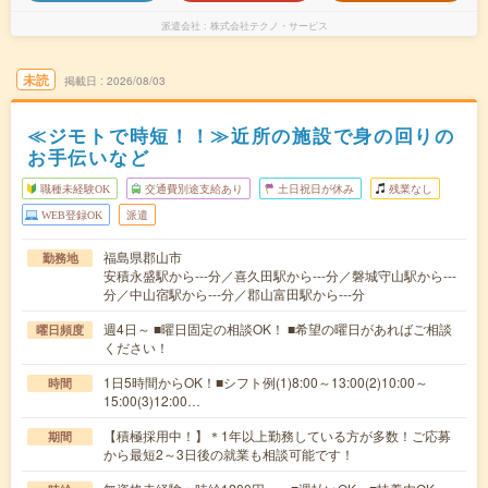
派遣会社
株式会社テクノ・サービス
未読
掲載日
2026/08/03
≪ジモトで時短！！≫近所の施設で身の回りの
お手伝いなど
職種未経験OK
交通費別途支給あり
土日祝日が休み
残業なし
WEB登録OK
派遣
福島県郡山市
勤務地
安積永盛駅から---分／喜久田駅から---分／磐城守山駅から---
分／中山宿駅から---分／郡山富田駅から---分
週4日～ ■曜日固定の相談OK！ ■希望の曜日があればご相談
曜日頻度
ください！
1日5時間からOK！■シフト例(1)8:00～13:00(2)10:00～
時間
15:00(3)12:00…
【積極採用中！】＊1年以上勤務している方が多数！ご応募
期間
から最短2～3日後の就業も相談可能です！