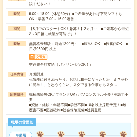
談ください！
9:00～18:00（休憩60分）■ご希望があれば下記シフトも
時間
OK！早番 7:00～16:00遅番 …
【8月中のスタートOK！急募！】2カ月～ ■ご応募から最短
期間
2～3日後に就業が可能です！
無資格未経験：時給1200円～ ■週払いOK ■扶養内OK ■
時給
日収9600円以上
交通費
交通費全額支給（ガソリン代もOK！）
介護関連
仕事内容
≪散歩に付き添ったり、お話し相手になったり≫「え？意外
に簡単！」と思うくらい、スグできる仕事からスタ…
職種未経験OK / ブランクOK / パソコンスキル不要 / 英語力不
応募資格
要
■資格・経験・年齢不問■学歴不問■10名以上採用予定！■履
歴書不要■面談確約■社会保険完備■社員登用…
職場の雰囲気
年齢層