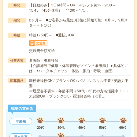
【日勤のみ】1日6時間～OK！≪シフト例≫・9:00～
時間
15:45 （45分休憩）・11:00～17:…
2ヶ月～ ■ご応募から最短3日後に開始可能 8月～、9月ス
期間
タートもOK！
時給1750円～ ■週払いOK
時給
交通費
交通費全額支給
看護師・准看護師
仕事内容
【介護施設で健康・体調管理がメイン＊看護師】▼具体的に
は…○バイタルチェック 体温・脈拍・呼吸・血圧…
職種未経験OK / ブランクOK / パソコンスキル不要 / 英語力不
応募資格
要
≪履歴書不要≫・年齢不問（50代・60代の方も活躍中！）・
未経験OK・ブランクOK・看護師資格（准看…
職場の雰囲気
年齢層
20代
30代
40代
50代
60代
男女比率