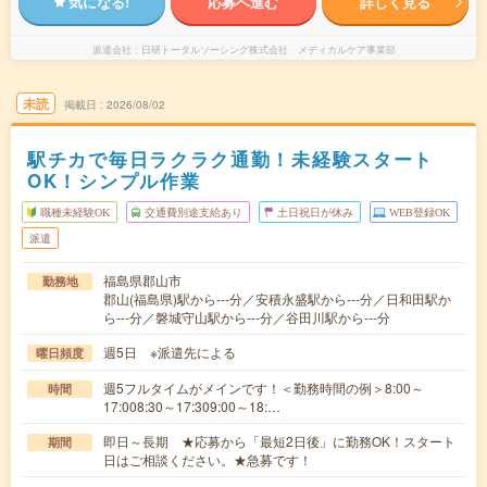
気になる!
応募へ進む
詳しく見る
派遣会社
日研トータルソーシング株式会社 メディカルケア事業部
未読
掲載日
2026/08/02
駅チカで毎日ラクラク通勤！未経験スタート
OK！シンプル作業
職種未経験OK
交通費別途支給あり
土日祝日が休み
WEB登録OK
派遣
福島県郡山市
勤務地
郡山(福島県)駅から---分／安積永盛駅から---分／日和田駅か
ら---分／磐城守山駅から---分／谷田川駅から---分
週5日 ※派遣先による
曜日頻度
週5フルタイムがメインです！＜勤務時間の例＞8:00～
時間
17:008:30～17:309:00～18:…
即日～長期 ★応募から「最短2日後」に勤務OK！スタート
期間
日はご相談ください。★急募です！