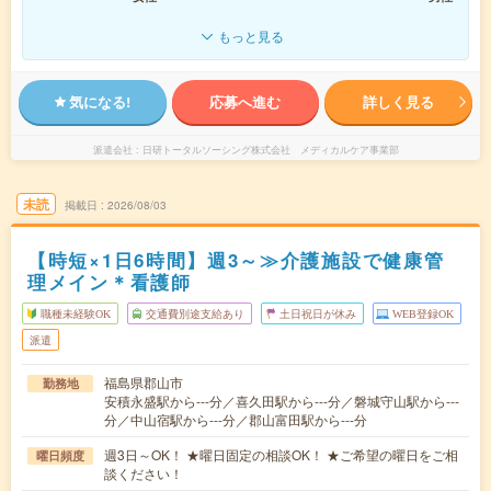
もっと見る
気になる!
応募へ進む
詳しく見る
派遣会社
日研トータルソーシング株式会社 メディカルケア事業部
未読
掲載日
2026/08/03
【時短×1日6時間】週3～≫介護施設で健康管
理メイン＊看護師
職種未経験OK
交通費別途支給あり
土日祝日が休み
WEB登録OK
派遣
福島県郡山市
勤務地
安積永盛駅から---分／喜久田駅から---分／磐城守山駅から---
分／中山宿駅から---分／郡山富田駅から---分
週3日～OK！ ★曜日固定の相談OK！ ★ご希望の曜日をご相
曜日頻度
談ください！