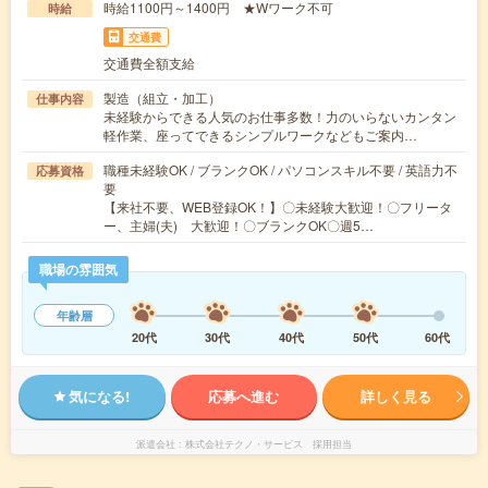
時給1100円～1400円 ★Wワーク不可
時給
交通費
交通費全額支給
製造（組立・加工）
仕事内容
未経験からできる人気のお仕事多数！力のいらないカンタン
軽作業、座ってできるシンプルワークなどもご案内…
職種未経験OK / ブランクOK / パソコンスキル不要 / 英語力不
応募資格
要
【来社不要、WEB登録OK！】〇未経験大歓迎！〇フリータ
ー、主婦(夫) 大歓迎！〇ブランクOK〇週5…
職場の雰囲気
年齢層
20代
30代
40代
50代
60代
気になる!
応募へ進む
詳しく見る
派遣会社
株式会社テクノ・サービス 採用担当