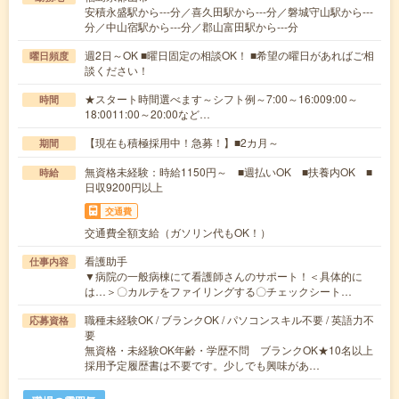
安積永盛駅から---分／喜久田駅から---分／磐城守山駅から---
分／中山宿駅から---分／郡山富田駅から---分
週2日～OK ■曜日固定の相談OK！ ■希望の曜日があればご相
曜日頻度
談ください！
★スタート時間選べます～シフト例～7:00～16:009:00～
時間
18:0011:00～20:00など…
【現在も積極採用中！急募！】■2カ月～
期間
無資格未経験：時給1150円～ ■週払いOK ■扶養内OK ■
時給
日収9200円以上
交通費
交通費全額支給（ガソリン代もOK！）
看護助手
仕事内容
▼病院の一般病棟にて看護師さんのサポート！＜具体的に
は…＞〇カルテをファイリングする〇チェックシート…
職種未経験OK / ブランクOK / パソコンスキル不要 / 英語力不
応募資格
要
無資格・未経験OK年齢・学歴不問 ブランクOK★10名以上
採用予定履歴書は不要です。少しでも興味があ…