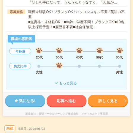
「話し相手になって、うんうんとうなずく」「天気が…
職種未経験OK / ブランクOK / パソコンスキル不要 / 英語力不
応募資格
要
■無資格・未経験OK！■年齢・学歴不問！ブランクOK!■10名
以上採用予定！■履歴書不要■社会保険完…
職場の雰囲気
年齢層
20代
30代
40代
50代
60代
男女比率
女性
男性
もっと見る
気になる!
応募へ進む
詳しく見る
派遣会社
日研トータルソーシング株式会社 メディカルケア事業部
未読
掲載日
2026/08/02