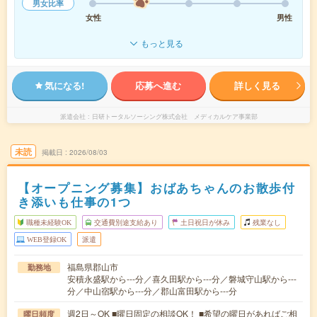
男女比率
女性
男性
もっと見る
気になる!
応募へ進む
詳しく見る
派遣会社
日研トータルソーシング株式会社 メディカルケア事業部
未読
掲載日
2026/08/03
【オープニング募集】おばあちゃんのお散歩付
き添いも仕事の1つ
職種未経験OK
交通費別途支給あり
土日祝日が休み
残業なし
WEB登録OK
派遣
福島県郡山市
勤務地
安積永盛駅から---分／喜久田駅から---分／磐城守山駅から---
分／中山宿駅から---分／郡山富田駅から---分
週2日～OK ■曜日固定の相談OK！ ■希望の曜日があればご相
曜日頻度