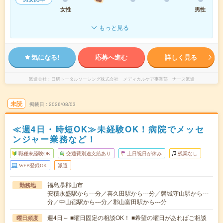
女性
男性
もっと見る
気になる!
応募へ進む
詳しく見る
派遣会社
日研トータルソーシング株式会社 メディカルケア事業部 ナース派遣
未読
掲載日
2026/08/03
≪週4日・時短OK≫未経験OK！病院でメッセ
ンジャー業務など！
職種未経験OK
交通費別途支給あり
土日祝日が休み
残業なし
WEB登録OK
派遣
福島県郡山市
勤務地
安積永盛駅から---分／喜久田駅から---分／磐城守山駅から---
分／中山宿駅から---分／郡山富田駅から---分
週4日～ ■曜日固定の相談OK！ ■希望の曜日があればご相談
曜日頻度