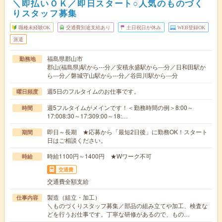
＼即払いＯＫ／即日スタート○人気のものづく
りスタッフ募集
職種未経験OK
交通費別途支給あり
土日祝日が休み
WEB登録OK
派遣
福島県郡山市
勤務地
郡山(福島県)駅から---分／安積永盛駅から---分／日和田駅か
ら---分／磐城守山駅から---分／谷田川駅から---分
週5日のフルタイムのお仕事です。
曜日頻度
週5フルタイムがメインです！＜勤務時間の例＞8:00～
時間
17:008:30～17:309:00～18:…
即日～長期 ★応募から「最短2日後」に勤務OK！スタート
期間
日はご相談ください。
時給1100円～1400円 ★Wワーク不可
時給
交通費
交通費全額支給
製造（組立・加工）
仕事内容
＼ものづくりスタッフ募集／部品の組み立てや加工、検査な
どを行うお仕事です。丁寧な研修があるので、もの…