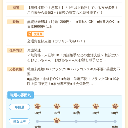
【積極採用中！急募！】＊1年以上勤務している方が多数！
期間
ご応募から最短2～3日後の就業も相談可能です！
無資格未経験：時給1200円～ ■週払いOK ■扶養内OK ■
時給
日収9600円以上
交通費
交通費全額支給（ガソリン代もOK！）
介護関連
仕事内容
＜無資格・未経験OK！お話相手などの生活支援＞ 施設にい
るおじいちゃん・おばあちゃんのお話し相手など…
職種未経験OK / ブランクOK / パソコンスキル不要 / 英語力不
応募資格
要
■無資格・未経験OK！■年齢・学歴不問！ブランクOK!■10名
以上採用予定！■履歴書不要■社会保険完…
職場の雰囲気
年齢層
20代
30代
40代
50代
60代
男女比率
女性
男性