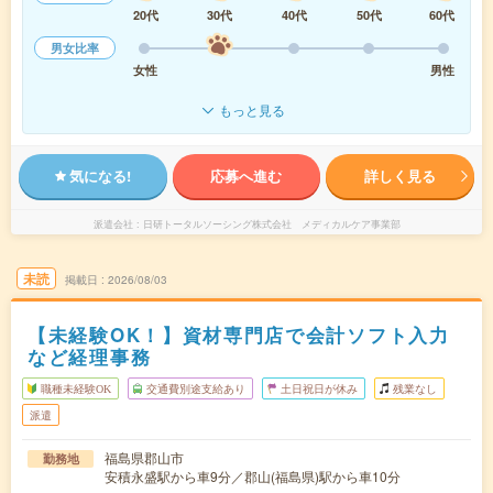
20代
30代
40代
50代
60代
男女比率
女性
男性
もっと見る
気になる!
応募へ進む
詳しく見る
派遣会社
日研トータルソーシング株式会社 メディカルケア事業部
未読
掲載日
2026/08/03
【未経験OK！】資材専門店で会計ソフト入力
など経理事務
職種未経験OK
交通費別途支給あり
土日祝日が休み
残業なし
派遣
福島県郡山市
勤務地
安積永盛駅から車9分／郡山(福島県)駅から車10分