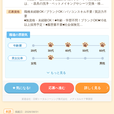
は、・器具の洗浄・ベットメイキングやシーツ交換・移…
職種未経験OK / ブランクOK / パソコンスキル不要 / 英語力不
応募資格
要
■無資格・未経験OK！■年齢・学歴不問！ブランクOK!■10名
以上採用予定！■履歴書不要■社会保険完…
職場の雰囲気
年齢層
20代
30代
40代
50代
60代
男女比率
女性
男性
もっと見る
気になる!
応募へ進む
詳しく見る
派遣会社
日研トータルソーシング株式会社 メディカルケア事業部
未読
掲載日
2026/08/01