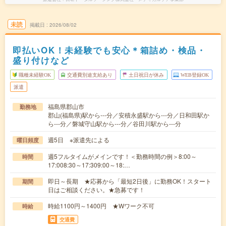
未読
掲載日
2026/08/02
即払いOK！未経験でも安心＊箱詰め・検品・
盛り付けなど
職種未経験OK
交通費別途支給あり
土日祝日が休み
WEB登録OK
派遣
福島県郡山市
勤務地
郡山(福島県)駅から---分／安積永盛駅から---分／日和田駅か
ら---分／磐城守山駅から---分／谷田川駅から---分
週5日 ※派遣先による
曜日頻度
週5フルタイムがメインです！＜勤務時間の例＞8:00～
時間
17:008:30～17:309:00～18:…
即日～長期 ★応募から「最短2日後」に勤務OK！スタート
期間
日はご相談ください。★急募です！
時給1100円～1400円 ★Wワーク不可
時給
交通費