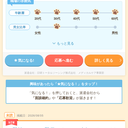
職場の雰囲気
年齢層
20代
30代
40代
50代
60代
男女比率
女性
男性
もっと見る
気になる!
応募へ進む
詳しく見る
派遣会社
日研トータルソーシング株式会社 メディカルケア事業部
興味があったら「★気になる！」をタップ！
「気になる！」を押しておくと、派遣会社から
「面談確約」
や
「応募歓迎」
が届きます！
未読
掲載日
2026/08/05
NEW