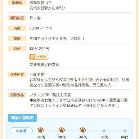
福島県郡山市
勤務地
安積永盛駅から車5分
月～金
曜日頻度
08:30～17:10
時間
長期でお仕事できる方、大歓迎！
期間
時給1200円
時給
交通費
交通費規定内支給
一般事務
仕事内容
お客様から電話やFAXで来る注文や問い合わせの対応。請求
書などの書類関係の処理や発行業務。受注数の入…
ブランクOK / 英語力不要
応募資格
◆経験者歓迎！〇まずは事前登録だけでもOK！履歴書不要
で気軽にオンライン登録★氏名・職種などを入力す…
職場の雰囲気
年齢層
20代
30代
40代
50代
60代