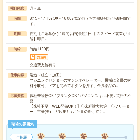
月～金
曜日頻度
8:15～17:159:00～16:00※表記のうち実働6時間から8時間で
時間
す。
長期【ご応募から1週間以内(最短2日目)のスピード就業が可
期間
能】即日～
時給1100円
時給
交通費
交通費支給有り
製造（組立・加工）
仕事内容
マシニングセンターのマシンオペレーター、機械に金属の材
料を取付、ドアを閉めてボタンを押す、金属部品の…
職種未経験OK / ブランクOK / パソコンスキル不要 / 英語力不
応募資格
要
【来社不要、WEB登録OK！】〇未経験大歓迎！〇フリータ
ー、主婦(夫) 大歓迎！ ※お仕事の掛け持ち…
職場の雰囲気
年齢層