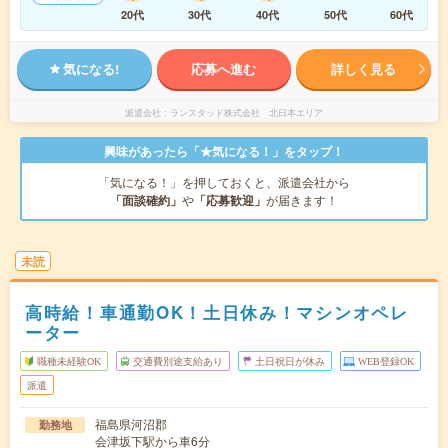
20代
30代
40代
50代
60代
気になる!
応募へ進む
詳しく見る
派遣会社
ランスタッド株式会社 北日本エリア
興味があったら「★気になる！」をタップ！
「気になる！」を押しておくと、派遣会社から
「面談確約」
や
「応募歓迎」
が届きます！
未読
高時給！車通勤OK！土日休み！マシンオペレ
ーター
職種未経験OK
交通費別途支給あり
土日祝日が休み
WEB登録OK
派遣
福島県河沼郡
勤務地
会津坂下駅から車6分