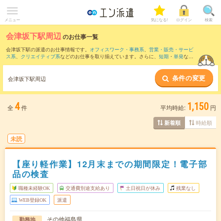
メニュー
気になる!
ログイン
検索
会津坂下駅周辺
のお仕事一覧
会津坂下駅の派遣のお仕事情報です。
オフィスワーク・事務系
、
営業・販売・サービ
ス系
、
クリエイティブ系
などのお仕事を取り揃えています。さらに、
短期
・
単発
など
の期間や、
職種未経験OK
などのこだわり条件で絞り込んでいただけます。
条件の変更
また、
喜多方駅
・
会津若松駅
・
西若松駅
・
東長原駅
・
広田駅
など近隣駅のお仕事もご
会津坂下駅周辺
確認いただけます。
4
1,150
全
件
平均時給:
円
時給順
新着順
未読
【座り軽作業】12月末までの期間限定！電子部
品の検査
職種未経験OK
交通費別途支給あり
土日祝日が休み
残業なし
WEB登録OK
派遣
その他福島県
勤務地