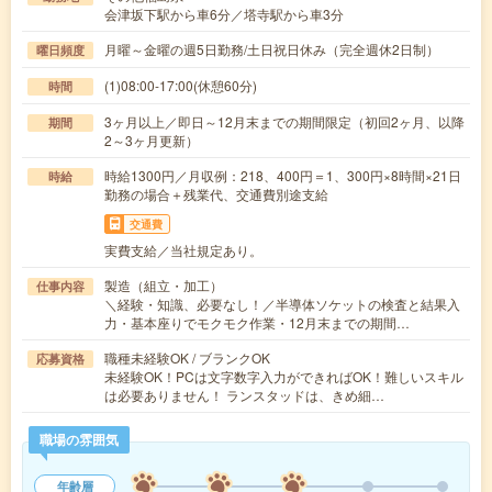
会津坂下駅から車6分／塔寺駅から車3分
月曜～金曜の週5日勤務/土日祝日休み（完全週休2日制）
曜日頻度
(1)08:00-17:00(休憩60分)
時間
3ヶ月以上／即日～12月末までの期間限定（初回2ヶ月、以降
期間
2～3ヶ月更新）
時給1300円／月収例：218、400円＝1、300円×8時間×21日
時給
勤務の場合＋残業代、交通費別途支給
交通費
実費支給／当社規定あり。
製造（組立・加工）
仕事内容
＼経験・知識、必要なし！／半導体ソケットの検査と結果入
力・基本座りでモクモク作業・12月末までの期間…
職種未経験OK / ブランクOK
応募資格
未経験OK！PCは文字数字入力ができればOK！難しいスキル
は必要ありません！ ランスタッドは、きめ細…
職場の雰囲気
年齢層