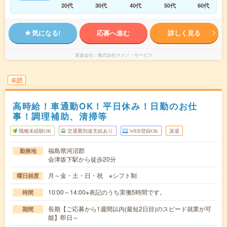
20代
30代
40代
50代
60代
気になる!
応募へ進む
詳しく見る
派遣会社
株式会社テクノ・サービス
未読
高時給！車通勤OK！平日休み！日勤のお仕
事！調理補助、清掃等
職種未経験OK
交通費別途支給あり
WEB登録OK
派遣
福島県河沼郡
勤務地
会津坂下駅から徒歩20分
月～金・土・日・祝 ※シフト制
曜日頻度
10:00～14:00※表記のうち実働5時間です。
時間
長期【ご応募から1週間以内(最短2日目)のスピード就業が可
期間
能】即日～