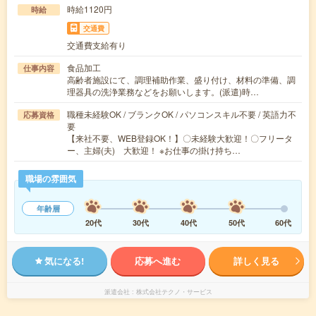
時給1120円
時給
交通費
交通費支給有り
食品加工
仕事内容
高齢者施設にて、調理補助作業、盛り付け、材料の準備、調
理器具の洗浄業務などをお願いします。(派遣)時…
職種未経験OK / ブランクOK / パソコンスキル不要 / 英語力不
応募資格
要
【来社不要、WEB登録OK！】〇未経験大歓迎！〇フリータ
ー、主婦(夫) 大歓迎！ ※お仕事の掛け持ち…
職場の雰囲気
年齢層
20代
30代
40代
50代
60代
気になる!
応募へ進む
詳しく見る
派遣会社
株式会社テクノ・サービス