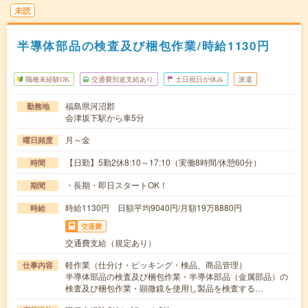
未読
半導体部品の検査及び梱包作業/時給1130円
職種未経験OK
交通費別途支給あり
土日祝日が休み
派遣
福島県河沼郡
勤務地
会津坂下駅から車5分
月～金
曜日頻度
【日勤】5勤2休8:10～17:10（実働8時間/休憩60分）
時間
・長期・即日スタートOK！
期間
時給1130円 日額平均9040円/月額19万8880円
時給
交通費
交通費支給（規定あり）
軽作業（仕分け・ピッキング・検品、商品管理）
仕事内容
半導体部品の検査及び梱包作業・半導体部品（金属部品）の
検査及び梱包作業・顕微鏡を使用し製品を検査する…