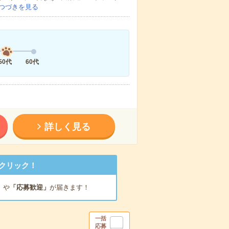
つづきを見る
50代
60代
詳しく見る
クリック！
」
や
「応募歓迎」
が届きます！
一括
応募