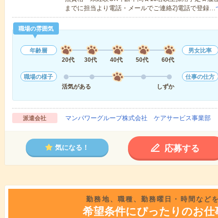
までに担当より電話・メールでご連絡2)電話で登録…
職場の雰囲気
年齢層
男女比率
20代
30代
40代
50代
60代
職場の様子
仕事の仕方
活気がある
しずか
マンパワーグループ株式会社 ケアサービス事業部 
派遣会社
応募する
気になる！
勤務地、職種、勤務曜日・時間など
希望条件にぴったりのお仕