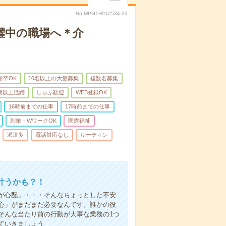
No.MPGTH912534-23
躍中の職場へ＊介
新卒OK
10名以上の大量募集
複数名募集
0歳以上活躍
しゅふ歓迎
WEB登録OK
16時前までの仕事
17時前までの仕事
副業・WワークOK
医療福祉
派遣多
電話対応なし
ルーティン
叶うかも？！
事が心配」・・・そんなちょっとした不安
心」がまだまだ必要なんです。誰かの役
そんな当たり前の行動が大事な業務の1つ
ていきましょう