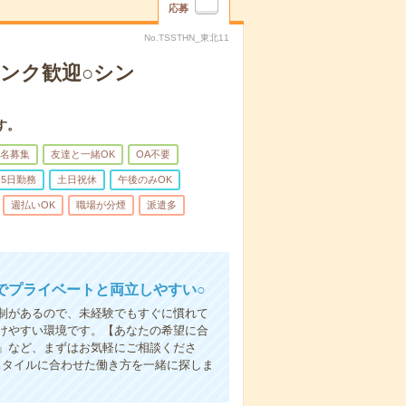
応募
No.TSSTHN_東北11
ンク歓迎○シン
す。
名募集
友達と一緒OK
OA不要
5日勤務
土日祝休
午後のみOK
週払いOK
職場が分煙
派遣多
でプライベートと両立しやすい○
制があるので、未経験でもすぐに慣れて
けやすい環境です。【あなたの希望に合
」など、まずはお気軽にご相談くださ
スタイルに合わせた働き方を一緒に探しま