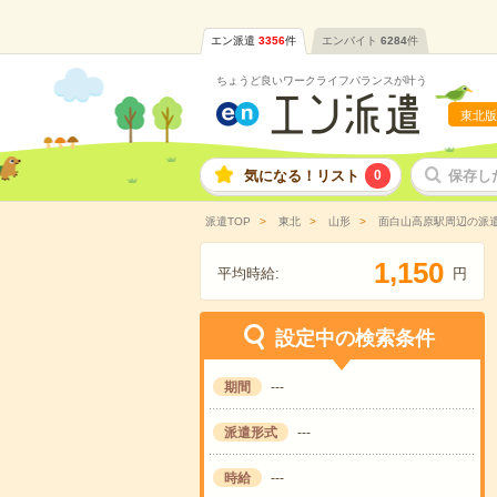
エン派遣
3356
件
エンバイト
6284
件
ちょうど良いワークライフバランスが叶う
東北版
気になる！リスト
0
保存し
派遣TOP
東北
山形
面白山高原駅周辺の派
,
1
1
5
0
平均時給:
円
設定中の検索条件
期間
---
派遣形式
---
時給
---