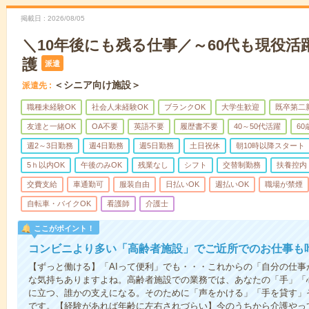
掲載日
2026/08/05
＼10年後にも残る仕事／～60代も現役活
護
派遣
＜シニア向け施設＞
派遣先
職種未経験OK
社会人未経験OK
ブランクOK
大学生歓迎
既卒第二
友達と一緒OK
OA不要
英語不要
履歴書不要
40～50代活躍
6
週2～3日勤務
週4日勤務
週5日勤務
土日祝休
朝10時以降スタート
5ｈ以内OK
午後のみOK
残業なし
シフト
交替制勤務
扶養控内
交費支給
車通勤可
服装自由
日払いOK
週払いOK
職場が禁煙
自転車・バイクOK
看護師
介護士
ここがポイント！
コンビニより多い「高齢者施設」でご近所でのお仕事も
【ずっと働ける】「AIって便利」でも・・・これからの「自分の仕
な気持ちありますよね。高齢者施設での業務では、あなたの「手」「
に立つ、誰かの支えになる。そのために「声をかける」「手を貸す」
です。【経験があれば年齢に左右されづらい】今のうちから介護やっ