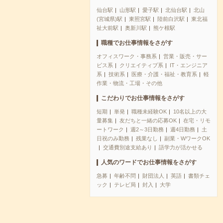
仙台駅
山形駅
愛子駅
北仙台駅
北山
(宮城県)駅
東照宮駅
陸前白沢駅
東北福
祉大前駅
奥新川駅
熊ケ根駅
職種でお仕事情報をさがす
オフィスワーク・事務系
営業・販売・サー
ビス系
クリエイティブ系
IT・エンジニア
系
技術系
医療・介護・福祉・教育系
軽
作業・物流・工場・その他
こだわりでお仕事情報をさがす
短期
単発
職種未経験OK
10名以上の大
量募集
友だちと一緒の応募OK
在宅・リモ
ートワーク
週2～3日勤務
週4日勤務
土
日祝のみ勤務
残業なし
副業・WワークOK
交通費別途支給あり
語学力が活かせる
人気のワードでお仕事情報をさがす
急募
年齢不問
財団法人
英語
書類チェ
ック
テレビ局
封入
大学