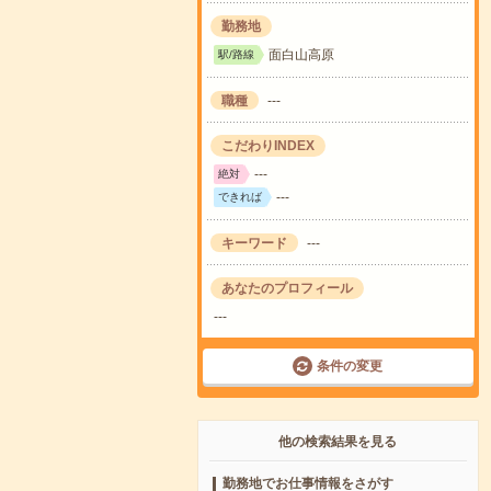
勤務地
面白山高原
駅/路線
職種
---
こだわりINDEX
---
絶対
---
できれば
キーワード
---
あなたのプロフィール
---
条件の変更
他の検索結果を見る
勤務地でお仕事情報をさがす