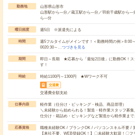
勤務地
山形県山形市
山形駅から---分／蔵王駅から---分／羽前千歳駅から--
ら---分
曜日頻度
週5日 ※派遣先による
時間
週5フルタイムがメインです！＜勤務時間の例＞8:00～17:008:
0020:30～…
つづきを見る
期間
即日～長期 ★応募から「最短2日後」に勤務OK！
す！
時給
時給1100円～1300円 ★Wワーク不可
交通費
交通費全額支給
仕事内容
軽作業（仕分け・ピッキング・検品、商品管理）
＼未経験から始められる！製造・軽作業スタッフ募集
仕分け・箱詰め・ピッキングなど製造から軽作業まで
応募資格
職種未経験OK / ブランクOK / パソコンスキル不要 /
【来社不要、WEB登録OK！】〇未経験大歓迎！〇フ