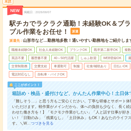
未読
NEW
掲載日
2026/08/07
駅チカでラクラク通勤！未経験OK＆ブラ
プル作業をお任せ！
派遣
山形市など…勤務地多数！通いやすい勤務地をご紹介しま
派遣先
職種未経験OK
社会人未経験OK
ブランクOK
既卒第二新卒OK
複数
英語不要
履歴書不要
40～50代活躍
しゅふ歓迎
WEB登録OK
週
交替制勤務
交費支給
車通勤可
制服
社食/補助あり
日払いOK
電話対応なし
自転車・バイクOK
ここがポイント！
箱詰め・検品・盛付けなど、かんたん作業中心！土日休
「難しそう…」と思う方もご安心ください。丁寧な研修とサポート体
いただけます。軽作業がメインだから、体への負担も少なく、長く続
わせた働き方を！】「モクモク作業がしたい」「人と話す仕事が好き
い！「日勤のみ」「残業なし」「土日休み」もOK！あなたのライフ
す。＼W…
つづきを見る