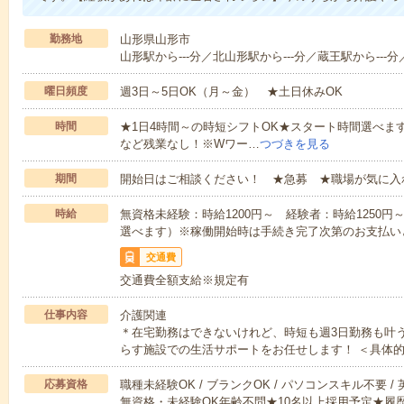
勤務地
山形県山形市
山形駅から---分／北山形駅から---分／蔵王駅から---分
曜日頻度
週3日～5日OK（月～金） ★土日休みOK
時間
★1日4時間～の時短シフトOK★スタート時間選べます！7:00～1
など残業なし！※Wワー…
つづきを見る
期間
開始日はご相談ください！ ★急募 ★職場が気に入
時給
無資格未経験：時給1200円～ 経験者：時給1250
選べます）※稼働開始時は手続き完了次第のお支払い
交通費
交通費全額支給※規定有
仕事内容
介護関連
＊在宅勤務はできないけれど、時短も週3日勤務も叶
らす施設での生活サポートをお任せします！ ＜具体
応募資格
職種未経験OK / ブランクOK / パソコンスキル不要 /
無資格・未経験OK年齢不問★10名以上採用予定★履