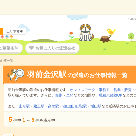
ヘル
エリア変更
た希望条件
お気に入りの派遣会社
の仕事一覧
羽前金沢駅
の派遣のお仕事情報一覧
羽前金沢駅の派遣のお仕事情報です。
オフィスワーク・事務系
、
営業・販売・
取り揃えています。さらに、
短期
・
単発
などの期間や、
職種未経験OK
などの
また、
山形駅
・
蔵王駅
・
高擶駅
・
漆山(山形県)駅
・
楯山駅
など近隣駅のお仕事
5
1
5
件中
～
件を表示中