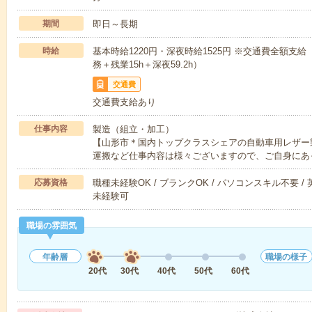
期間
即日～長期
時給
基本時給1220円・深夜時給1525円 ※交通費全額支給
務＋残業15h＋深夜59.2h）
交通費
交通費支給あり
仕事内容
製造（組立・加工）
【山形市＊国内トップクラスシェアの自動車用レザー
運搬など仕事内容は様々ございますので、ご自身にあ
応募資格
職種未経験OK / ブランクOK / パソコンスキル不要 /
未経験可
職場の雰囲気
年齢層
職場の様子
20代
30代
40代
50代
60代