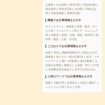
山形駅
北山形駅
寒河江駅
羽前高松駅
東金井駅
西寒河江駅
左沢駅
羽前山辺
駅
羽前長崎駅
南寒河江駅
職種でお仕事情報をさがす
オフィスワーク・事務系
営業・販売・サー
ビス系
クリエイティブ系
IT・エンジニア
系
技術系
医療・介護・福祉・教育系
軽
作業・物流・工場・その他
こだわりでお仕事情報をさがす
短期
単発
職種未経験OK
10名以上の大
量募集
友だちと一緒の応募OK
在宅・リモ
ートワーク
週2～3日勤務
週4日勤務
土
日祝のみ勤務
残業なし
副業・WワークOK
交通費別途支給あり
語学力が活かせる
人気のワードでお仕事情報をさがす
急募
年齢不問
財団法人
英語
書類チェ
ック
テレビ局
封入
大学