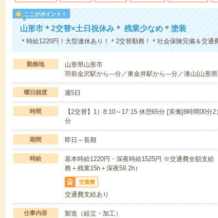
ここがポイント！
山形市＊2交替×土日祝休み＊ 残業少なめ＊塗装
＊時給1220円！大型連休あり！＊2交替勤務！＊社会保険完備＆交通
勤務地
山形県山形市
羽前金沢駅から---分／東金井駅から---分／漆山(山形県)
曜日頻度
週5日
時間
【2交替】1）8:10～17:15 休憩65分 [実働]8時間00分2）
分
期間
即日～長期
時給
基本時給1220円・深夜時給1525円 ※交通費全額支給
務＋残業15h＋深夜59.2h）
交通費
交通費支給あり
仕事内容
製造（組立・加工）