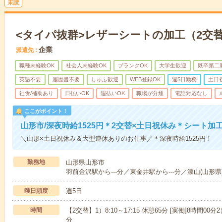
未読
<タイパ抜群>レザーシートの加工（2交
企業
派遣先
職種未経験OK
社会人未経験OK
ブランクOK
大学生歓迎
既卒第二
英語不要
履歴書不要
しゅふ歓迎
WEB登録OK
週5日勤務
土日
社食/補助あり
日払いOK
週払いOK
職場が分煙
電話対応なし
ここがポイント！
山形市/深夜時給1525円＊2交替×土日祝休み＊シート加
＼山形×土日祝休み＆大型連休ありのお仕事／＊深夜時給1525円！
勤務地
山形県山形市
羽前金沢駅から---分／東金井駅から---分／漆山(山形県)
曜日頻度
週5日
時間
【2交替】1）8:10～17:15 休憩65分 [実働]8時間00分2）
分