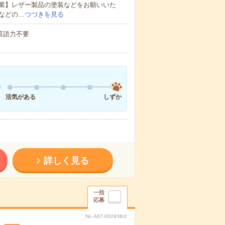
業】レザー製品の塗装などをお願いいた
などの…
つづきを見る
 英語力不要
活気がある
しずか
詳しく見る
一括
応募
No.A67-002938r2