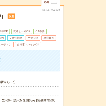
応募
No.A67-002938
替）
派遣
新卒OK
友達と一緒OK
OA不要
祝休
交替制勤務
交費支給
車通勤可
ルーティン
自転車・バイクOK
工
駅から---分
20:00～翌5:05 休憩65分 [実働]8時間00