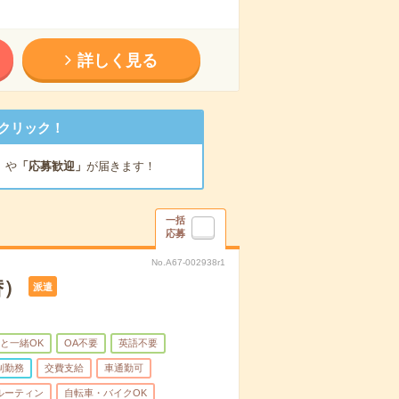
詳しく見る
クリック！
」
や
「応募歓迎」
が届きます！
一括
応募
No.A67-002938r1
替）
派遣
と一緒OK
OA不要
英語不要
制勤務
交費支給
車通勤可
ルーティン
自転車・バイクOK