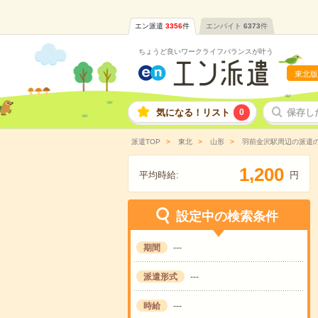
エン派遣
3356
件
エンバイト
6373
件
ちょうど良いワークライフバランスが叶う
東北版
気になる！リスト
0
保存し
派遣TOP
東北
山形
羽前金沢駅周辺の派遣
,
1
2
0
0
平均時給:
円
設定中の検索条件
期間
---
派遣形式
---
時給
---