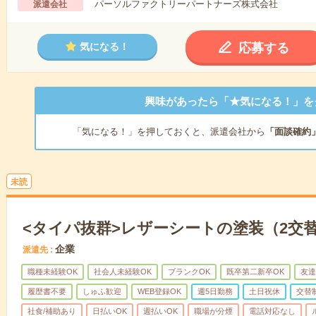
パーソルファクトリーパートナーズ株式会社
派遣会社
応募する
気になる！
興味があったら「★気になる！」を
「気になる！」を押しておくと、派遣会社から
「面談確約
未読
<タイパ抜群>レザーシートの塗装（2交
企業
派遣先
職種未経験OK
社会人未経験OK
ブランクOK
既卒第二新卒OK
友達
履歴書不要
しゅふ歓迎
WEB登録OK
週5日勤務
土日祝休
交替
社食/補助あり
日払いOK
週払いOK
職場が分煙
電話対応なし