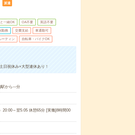
）
派遣
と一緒OK
OA不要
英語不要
制勤務
交費支給
車通勤可
ルーティン
自転車・バイクOK
＊土日祝休み×大型連休あり！
駅から---分
20:00～翌5:05 休憩65分 [実働]8時間00