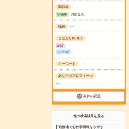
勤務地
羽前金沢
駅/路線
職種
---
こだわりINDEX
---
絶対
---
できれば
キーワード
---
あなたのプロフィール
---
条件の変更
他の検索結果を見る
勤務地でお仕事情報をさがす