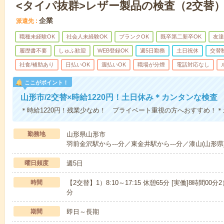
<タイパ抜群>レザー製品の検査（2交替
企業
派遣先
職種未経験OK
社会人未経験OK
ブランクOK
既卒第二新卒OK
友達
履歴書不要
しゅふ歓迎
WEB登録OK
週5日勤務
土日祝休
交替
社食/補助あり
日払いOK
週払いOK
職場が分煙
電話対応なし
ここがポイント！
山形市/2交替×時給1220円！土日休み＊カンタンな検査
＊時給1220円！残業少なめ！ プライベート重視の方へおすすめ！
勤務地
山形県山形市
羽前金沢駅から---分／東金井駅から---分／漆山(山形県)
曜日頻度
週5日
時間
【2交替】1）8:10～17:15 休憩65分 [実働]8時間00分2）
分
期間
即日～長期