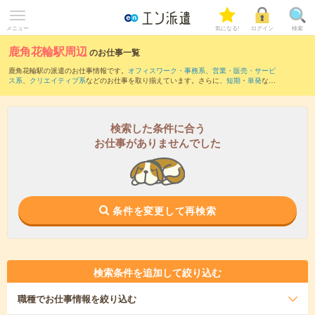
メニュー
気になる!
ログイン
検索
鹿角花輪駅周辺
のお仕事一覧
鹿角花輪駅の派遣のお仕事情報です。
オフィスワーク・事務系
、
営業・販売・サービ
ス系
、
クリエイティブ系
などのお仕事を取り揃えています。さらに、
短期
・
単発
など
の期間や、
職種未経験OK
などのこだわり条件で絞り込んでいただけます。
また、
十和田南駅
・
兄畑駅
・
沢尻駅
・
柴平駅
・
十二所駅
など近隣駅のお仕事もご確認
いただけます。
検索した条件に合う
お仕事がありませんでした
条件を変更して再検索
検索条件を追加して絞り込む
職種
でお仕事情報を絞り込む