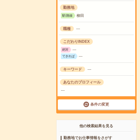
勤務地
柳田
駅/路線
職種
---
こだわりINDEX
---
絶対
---
できれば
キーワード
---
あなたのプロフィール
---
条件の変更
他の検索結果を見る
勤務地でお仕事情報をさがす