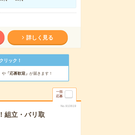
詳しく見る
クリック！
」
や
「応募歓迎」
が届きます！
一括
応募
No.910619
！組立・バリ取