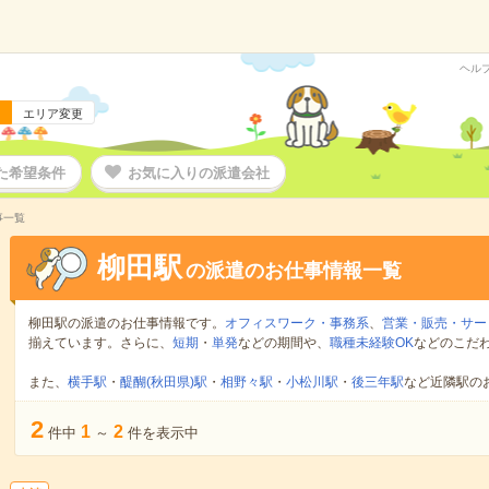
ヘル
エリア変更
た希望条件
お気に入りの派遣会社
事一覧
柳田駅
の派遣のお仕事情報一覧
柳田駅の派遣のお仕事情報です。
オフィスワーク・事務系
、
営業・販売・サー
揃えています。さらに、
短期
・
単発
などの期間や、
職種未経験OK
などのこだ
また、
横手駅
・
醍醐(秋田県)駅
・
相野々駅
・
小松川駅
・
後三年駅
など近隣駅の
2
1
2
件中
～
件を表示中