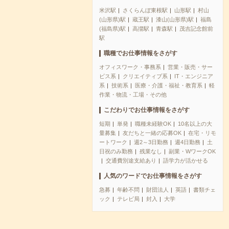
米沢駅
さくらんぼ東根駅
山形駅
村山
(山形県)駅
蔵王駅
漆山(山形県)駅
福島
(福島県)駅
高擶駅
青森駅
茂吉記念館前
駅
職種でお仕事情報をさがす
オフィスワーク・事務系
営業・販売・サー
ビス系
クリエイティブ系
IT・エンジニア
系
技術系
医療・介護・福祉・教育系
軽
作業・物流・工場・その他
こだわりでお仕事情報をさがす
短期
単発
職種未経験OK
10名以上の大
量募集
友だちと一緒の応募OK
在宅・リモ
ートワーク
週2～3日勤務
週4日勤務
土
日祝のみ勤務
残業なし
副業・WワークOK
交通費別途支給あり
語学力が活かせる
人気のワードでお仕事情報をさがす
急募
年齢不問
財団法人
英語
書類チェ
ック
テレビ局
封入
大学