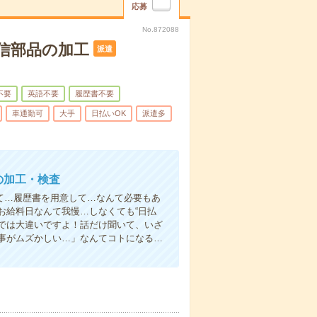
応募
No.872088
信部品の加工
派遣
不要
英語不要
履歴書不要
車通勤可
大手
日払いOK
派遣多
の加工・検査
て…履歴書を用意して…なんて必要もあ
お給料日なんて我慢…しなくても“日払
い”では大違いですよ！話だけ聞いて、いざ
事がムズかしい…」なんてコトになる…