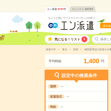
エン派遣
3747
件
エンバイト
6373
件
ちょうど良いワークライフバランスが叶う
東北版
気になる！リスト
0
保存し
派遣TOP
東北
秋田
柳田駅周辺の派遣の仕
,
1
4
0
0
平均時給:
円
設定中の検索条件
期間
---
派遣形式
---
時給
---