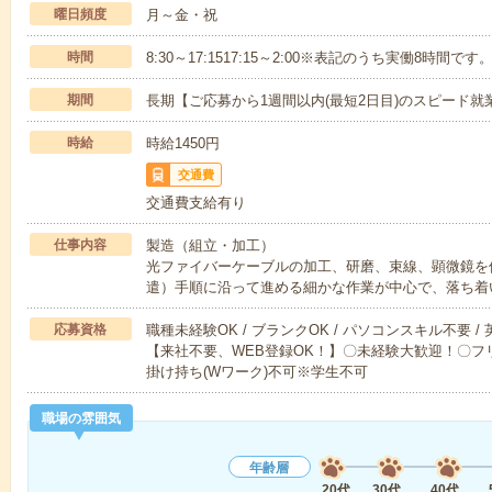
曜日頻度
月～金・祝
時間
8:30～17:1517:15～2:00※表記のうち実働8時間です
期間
長期【ご応募から1週間以内(最短2日目)のスピード就
時給
時給1450円
交通費
交通費支給有り
仕事内容
製造（組立・加工）
光ファイバーケーブルの加工、研磨、束線、顕微鏡を
遣）手順に沿って進める細かな作業が中心で、落ち着
応募資格
職種未経験OK / ブランクOK / パソコンスキル不要 /
【来社不要、WEB登録OK！】〇未経験大歓迎！〇フリ
掛け持ち(Wワーク)不可※学生不可
職場の雰囲気
年齢層
20代
30代
40代