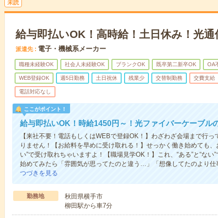
未読
給与即払いOK！高時給！土日休み！光通
電子・機械系メーカー
派遣先
職種未経験OK
社会人未経験OK
ブランクOK
既卒第二新卒OK
OA
WEB登録OK
週5日勤務
土日祝休
残業少
交替制勤務
交費支給
電話対応なし
ここがポイント！
給与即払いOK！時給1450円～！光ファイバーケーブル
【来社不要！電話もしくはWEBで登録OK！】わざわざ会場まで行っ
りません！【お給料を早めに受け取れる！】せっかく働き始めても、
い”で受け取れちゃいますよ！【職場見学OK！】これ、“ある”と“な
始めてみたら「雰囲気が思ってたのと違う…」「想像してたのより仕
つづきを見る
勤務地
秋田県横手市
柳田駅から車7分