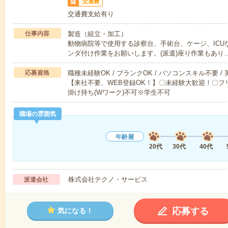
交通費
交通費支給有り
仕事内容
製造（組立・加工）
動物病院等で使用する診察台、手術台、ケージ、ICU
ンダ付け作業をお願いします。(派遣)座り作業もあり
応募資格
職種未経験OK / ブランクOK / パソコンスキル不要 /
【来社不要、WEB登録OK！】〇未経験大歓迎！〇フリ
掛け持ち(Wワーク)不可※学生不可
職場の雰囲気
年齢層
20代
30代
40代
株式会社テクノ・サービス
派遣会社
応募する
気になる！