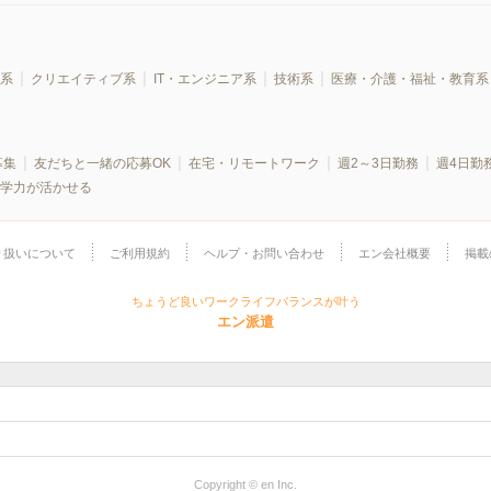
系
クリエイティブ系
IT・エンジニア系
技術系
医療・介護・福祉・教育系
募集
友だちと一緒の応募OK
在宅・リモートワーク
週2～3日勤務
週4日勤
学力が活かせる
り扱いについて
ご利用規約
ヘルプ・お問い合わせ
エン会社概要
掲載
ちょうど良いワークライフバランスが叶う
エン派遣
Copyright © en Inc.