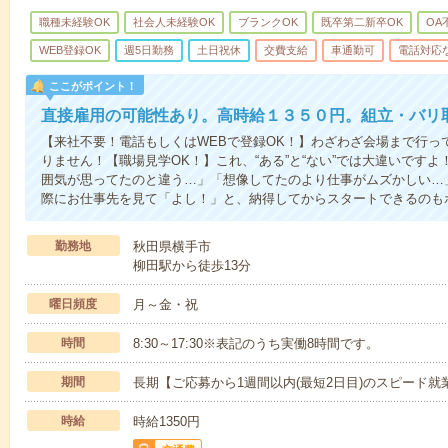
職種未経験OK
社会人未経験OK
ブランクOK
既卒第二新卒OK
OA
WEB登録OK
週5日勤務
土日祝休
交費支給
車通勤可
電話対応
ここがポイント！
直接雇用の可能性あり。高時給１３５０円。組立・バリ
【来社不要！電話もしくはWEBで登録OK！】わざわざ会場まで行っ
りません！【職場見学OK！】これ、“ある”と“ない”では大違いです
囲気が思ってたのと違う…」「想像してたのより仕事がムズかしい…
際にお仕事先を見て「よし！」と、納得してからスタートできるのも
勤務地
秋田県横手市
柳田駅から徒歩13分
曜日頻度
月～金・祝
時間
8:30～17:30※表記のうち実働8時間です。
期間
長期【ご応募から1週間以内(最短2日目)のスピード就
時給
時給1350円