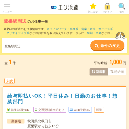
メニュー
気になる!
ログイン
検索
鷹巣駅周辺
のお仕事一覧
鷹巣駅の派遣のお仕事情報です。
オフィスワーク・事務系
、
営業・販売・サービス系
、
クリエイティブ系
などのお仕事を取り揃えています。さらに、
短期
・
単発
などの期
間や、
職種未経験OK
などのこだわり条件で絞り込んでいただけます。
条件の変更
また、
鷹ノ巣駅
・
合川駅
・
糠沢駅
・
米内沢駅
・
大野台駅
など近隣駅のお仕事もご確認
鷹巣駅周辺
いただけます。
1
1,000
全
件
平均時給:
円
時給順
新着順
未読
給与即払いOK！平日休み！日勤のお仕事！惣
菜部門
職種未経験OK
交通費別途支給あり
WEB登録OK
派遣
秋田県北秋田市
勤務地
鷹巣駅から徒歩15分