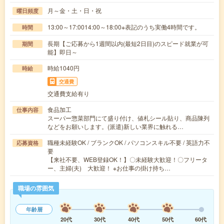
月～金・土・日・祝
曜日頻度
13:00～17:0014:00～18:00※表記のうち実働4時間です。
時間
長期【ご応募から1週間以内(最短2日目)のスピード就業が可
期間
能】即日～
時給1040円
時給
交通費
交通費支給有り
食品加工
仕事内容
スーパー惣菜部門にて盛り付け、値札シール貼り、商品陳列
などをお願いします。(派遣)新しい業界に触れる…
職種未経験OK / ブランクOK / パソコンスキル不要 / 英語力不
応募資格
要
【来社不要、WEB登録OK！】〇未経験大歓迎！〇フリータ
ー、主婦(夫) 大歓迎！ ※お仕事の掛け持ち…
職場の雰囲気
年齢層
20代
30代
40代
50代
60代