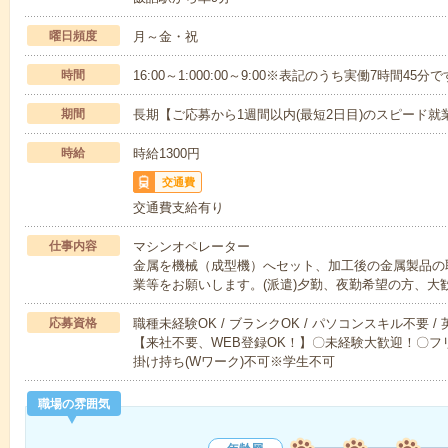
曜日頻度
月～金・祝
時間
16:00～1:000:00～9:00※表記のうち実働7時間45分
期間
長期【ご応募から1週間以内(最短2日目)のスピード就
時給
時給1300円
交通費
交通費支給有り
仕事内容
マシンオペレーター
金属を機械（成型機）へセット、加工後の金属製品の
業等をお願いします。(派遣)夕勤、夜勤希望の方、大
応募資格
職種未経験OK / ブランクOK / パソコンスキル不要 /
【来社不要、WEB登録OK！】〇未経験大歓迎！〇フリ
掛け持ち(Wワーク)不可※学生不可
職場の雰囲気