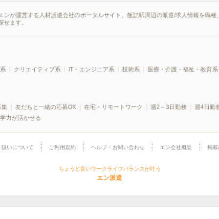
エンが運営する人材派遣会社のポータルサイト。飯詰駅周辺の派遣/求人情報を職種
探せます。
系
クリエイティブ系
IT・エンジニア系
技術系
医療・介護・福祉・教育系
募集
友だちと一緒の応募OK
在宅・リモートワーク
週2～3日勤務
週4日勤
学力が活かせる
り扱いについて
ご利用規約
ヘルプ・お問い合わせ
エン会社概要
掲載
ちょうど良いワークライフバランスが叶う
エン派遣