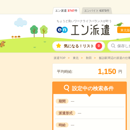
エン派遣
3747
件
エンバイト
6373
件
ちょうど良いワークライフバランスが叶う
東北版
気になる！リスト
0
保存し
派遣TOP
東北
秋田
飯詰駅周辺の派遣の仕
,
1
1
5
0
平均時給:
円
設定中の検索条件
期間
---
派遣形式
---
時給
---