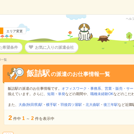
ヘル
エリア変更
た希望条件
お気に入りの派遣会社
事一覧
飯詰駅
の派遣のお仕事情報一覧
飯詰駅の派遣のお仕事情報です。
オフィスワーク・事務系
、
営業・販売・サー
揃えています。さらに、
短期
・
単発
などの期間や、
職種未経験OK
などのこだ
また、
大曲(秋田県)駅
・
横手駅
・
羽後四ツ屋駅
・
北大曲駅
・
後三年駅
など近隣
2
1
2
件中
～
件を表示中