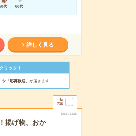
50代
60代
詳しく見る
クリック！
」
や
「応募歓迎」
が届きます！
一括
応募
No.891325
！揚げ物、おか