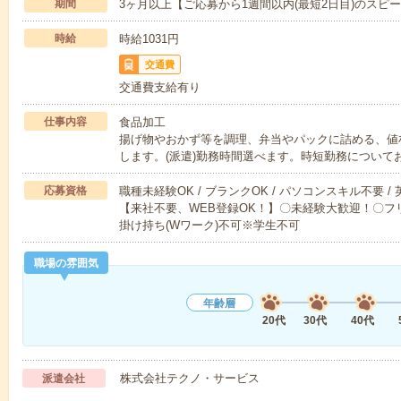
期間
3ヶ月以上【ご応募から1週間以内(最短2日目)のスピ
時給
時給1031円
交通費
交通費支給有り
仕事内容
食品加工
揚げ物やおかず等を調理、弁当やパックに詰める、値
します。(派遣)勤務時間選べます。時短勤務について
応募資格
職種未経験OK / ブランクOK / パソコンスキル不要 /
【来社不要、WEB登録OK！】〇未経験大歓迎！〇フリ
掛け持ち(Wワーク)不可※学生不可
職場の雰囲気
年齢層
20代
30代
40代
株式会社テクノ・サービス
派遣会社