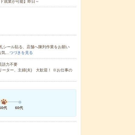
ード就業が可能】即日～
札シール貼る、店舗へ陳列作業をお願い
お気…
つづきを見る
 英語力不要
ーター、主婦(夫) 大歓迎！ ※お仕事の
50代
60代