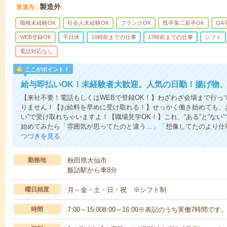
製造外
派遣先
職種未経験OK
社会人未経験OK
ブランクOK
既卒第二新卒OK
OA
WEB登録OK
平日休
16時前までの仕事
17時前までの仕事
シフト
電話対応なし
ここがポイント！
給与即払いOK！未経験者大歓迎。人気の日勤！揚げ物
【来社不要！電話もしくはWEBで登録OK！】わざわざ会場まで行っ
りません！【お給料を早めに受け取れる！】せっかく働き始めても、
い”で受け取れちゃいますよ！【職場見学OK！】これ、“ある”と“な
始めてみたら「雰囲気が思ってたのと違う…」「想像してたのより仕
つづきを見る
勤務地
秋田県大仙市
飯詰駅から車8分
曜日頻度
月～金・土・日・祝 ※シフト制
時間
7:00～15:008:00～16:00※表記のうち実働7時間