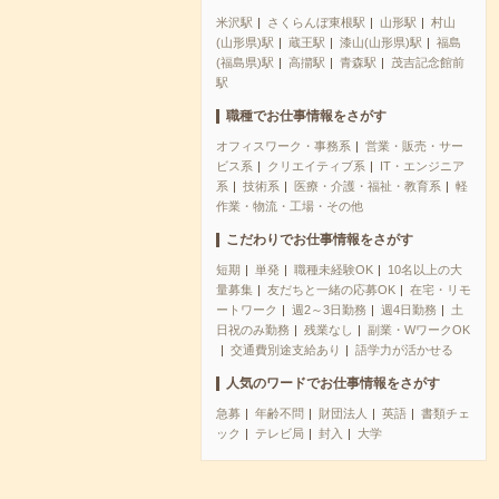
米沢駅
さくらんぼ東根駅
山形駅
村山
(山形県)駅
蔵王駅
漆山(山形県)駅
福島
(福島県)駅
高擶駅
青森駅
茂吉記念館前
駅
職種でお仕事情報をさがす
オフィスワーク・事務系
営業・販売・サー
ビス系
クリエイティブ系
IT・エンジニア
系
技術系
医療・介護・福祉・教育系
軽
作業・物流・工場・その他
こだわりでお仕事情報をさがす
短期
単発
職種未経験OK
10名以上の大
量募集
友だちと一緒の応募OK
在宅・リモ
ートワーク
週2～3日勤務
週4日勤務
土
日祝のみ勤務
残業なし
副業・WワークOK
交通費別途支給あり
語学力が活かせる
人気のワードでお仕事情報をさがす
急募
年齢不問
財団法人
英語
書類チェ
ック
テレビ局
封入
大学