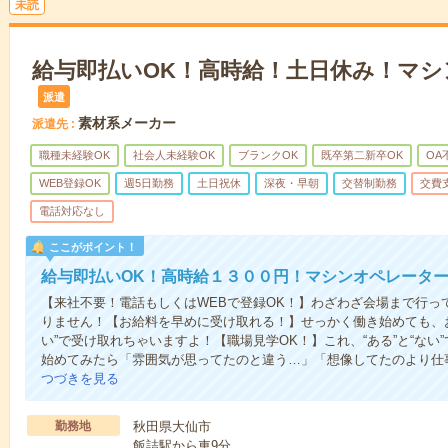
未読
給与即払いOK！高時給！土日休み！マ
派遣
素材系メーカー
派遣先
職種未経験OK
社会人未経験OK
ブランクOK
既卒第二新卒OK
OA
WEB登録OK
週5日勤務
土日祝休
深夜・早朝
交替制勤務
交費
電話対応なし
ここがポイント！
給与即払いOK！高時給１３００円！マシンオペレータ
【来社不要！電話もしくはWEBで登録OK！】わざわざ会場まで行っ
りません！【お給料を早めに受け取れる！】せっかく働き始めても、
い”で受け取れちゃいますよ！【職場見学OK！】これ、“ある”と“な
始めてみたら「雰囲気が思ってたのと違う…」「想像してたのより仕
つづきを見る
勤務地
秋田県大仙市
飯詰駅から車9分