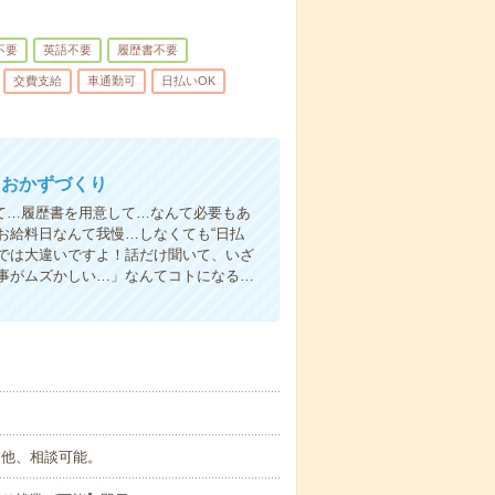
不要
英語不要
履歴書不要
交費支給
車通勤可
日払いOK
、おかずづくり
て…履歴書を用意して…なんて必要もあ
お給料日なんて我慢…しなくても“日払
い”では大違いですよ！話だけ聞いて、いざ
事がムズかしい…」なんてコトになる…
です。他、相談可能。