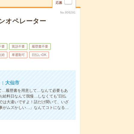
応募
No.906291
シンオペレーター
不要
英語不要
履歴書不要
支給
車通勤可
日払いOK
ー：大仙市
て…履歴書を用意して…なんて必要もあ
お給料日なんて我慢…しなくても“日払
い”では大違いですよ！話だけ聞いて、いざ
事がムズかしい…」なんてコトになる…