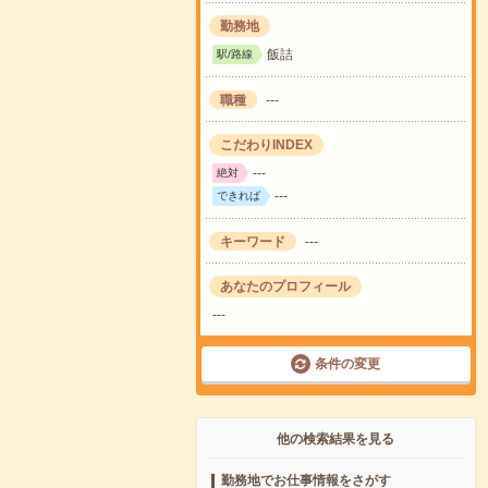
勤務地
飯詰
駅/路線
職種
---
こだわりINDEX
---
絶対
---
できれば
キーワード
---
あなたのプロフィール
---
条件の変更
他の検索結果を見る
勤務地でお仕事情報をさがす