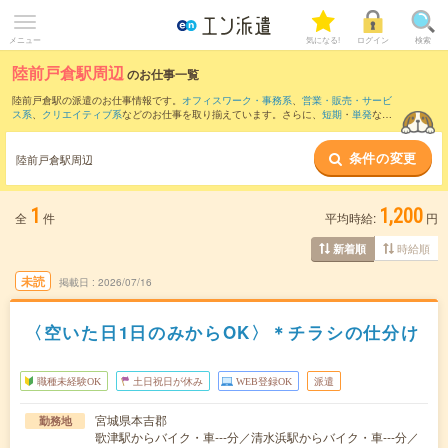
メニュー
気になる!
ログイン
検索
陸前戸倉駅周辺
のお仕事一覧
陸前戸倉駅の派遣のお仕事情報です。
オフィスワーク・事務系
、
営業・販売・サービ
ス系
、
クリエイティブ系
などのお仕事を取り揃えています。さらに、
短期
・
単発
など
の期間や、
職種未経験OK
などのこだわり条件で絞り込んでいただけます。
条件の変更
また、
柳津(宮城県)駅
・
歌津駅
・
清水浜駅
・
志津川駅
・
陸前港駅
など近隣駅のお仕事も
陸前戸倉駅周辺
ご確認いただけます。
1
1,200
全
件
平均時給:
円
時給順
新着順
未読
掲載日
2026/07/16
〈空いた日1日のみからOK〉＊チラシの仕分け
職種未経験OK
土日祝日が休み
WEB登録OK
派遣
宮城県本吉郡
勤務地
歌津駅からバイク・車---分／清水浜駅からバイク・車---分／