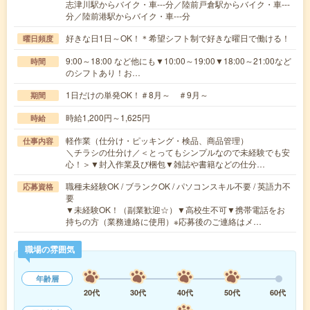
志津川駅からバイク・車---分／陸前戸倉駅からバイク・車---
分／陸前港駅からバイク・車---分
好きな日1日～OK！＊希望シフト制で好きな曜日で働ける！
曜日頻度
9:00～18:00 など他にも▼10:00～19:00▼18:00～21:00など
時間
のシフトあり！お…
1日だけの単発OK！＃8月～ ＃9月～
期間
時給1,200円～1,625円
時給
軽作業（仕分け・ピッキング・検品、商品管理）
仕事内容
＼チラシの仕分け／＜とってもシンプルなので未経験でも安
心！＞▼封入作業及び梱包▼雑誌や書籍などの仕分…
職種未経験OK / ブランクOK / パソコンスキル不要 / 英語力不
応募資格
要
▼未経験OK！（副業歓迎☆）▼高校生不可▼携帯電話をお
持ちの方（業務連絡に使用）※応募後のご連絡はメ…
職場の雰囲気
年齢層
20代
30代
40代
50代
60代